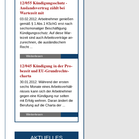
12/055 Kün­di­gungs­schutz -
Aus­lands­ver­trag zählt bei
War­te­zeit mit
03.02.2012. Ar­beit­neh­mer ge­nie­ßen
ge­mäß § 1 Abs.1 KSchG erst nach
sechs­mo­na­ti­ger Be­schäf­ti­gung
Kün­di­gungs­schutz. Auf die­se War­
te­zeit sind auch Ar­beits­ver­trä­ge an­
zu­rech­nen, die aus­län­di­schem
Recht ...
Weiterlesen
12/045 Kün­di­gung in der Pro­
be­zeit und EU-Grund­rech­te­
char­ta
30.01.2012. Wäh­rend der ers­ten
sechs Mo­na­te ei­nes Ar­beits­ver­hält­
nis­ses kann sich der Ar­beit­neh­mer
ge­gen ei­ne Kün­di­gung nur sel­ten
mit Er­folg weh­ren. Dar­an än­dert die
Be­ru­fung auf die Char­ta der ...
Weiterlesen
AKTUELLES