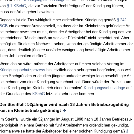
von
§ 1 KSchG
, die zur "so­zia­len Recht­fer­ti­gung" der Kündi­gung führen,
muss der Ar­beit­ge­ber be­wei­sen.
Da­ge­gen ist die Treu­wid­rig­keit ei­ner or­dent­li­chen Kündi­gung gemäß
§ 242
BGB
ein ex­tre­mer Aus­nah­me­fall, so dass der im Klein­be­trieb gekündig­te Ar­
beit­neh­mer be­wei­sen muss, dass der Ar­beit­ge­ber bei der Kündi­gung das vor­
ge­schrie­be­ne "Min­dest­maß an so­zia­ler Rück­sicht" nicht be­ach­tet hat. Aber
genügt es für die­sen Nach­weis schon, wenn der gekündig­te Ar­beit­neh­mer dar­
legt, dass deut­lich jünge­re und/oder we­ni­ger lang beschäftig­te Ar­beit­neh­mer
ih­ren Job be­hal­ten durf­ten?
Wenn das so wäre, müss­te der Ar­beit­ge­ber auf ei­nen sol­chen Vor­trag im
Kündi­gungs­schutz­pro­zess
hin letzt­lich doch sehr ge­nau be­gründen, aus wel­
chen Sach­gründen er deut­lich jünge­re und/oder we­ni­ger lang beschäftig­te Ar­
beit­neh­mer von ei­ner Kündi­gung ver­schont hat. Dann würde der Pro­zess um
ei­ne Kündi­gung im Klein­be­trieb ei­ner "nor­ma­len"
Kündi­gungs­schutz­kla­ge
auf
der Grund­la­ge des
KSchG
letzt­lich sehr na­he kom­men.
Der Streit­fall: 52jähri­ger wird nach 18 Jah­ren Be­triebs­zu­gehörig­
keit im Klein­be­trieb gekündigt
Im Streit­fall wur­de ein 52jähri­ger im Au­gust 1998 nach 18 Jah­ren Be­triebs­zu­
gehörig­keit in ei­nem Be­trieb mit fünf Ar­beit­neh­mern or­dent­li­chen gekündigt.
Nor­ma­ler­wei­se hätte der Ar­beit­ge­ber bei ei­ner sol­chen Kündi­gung gemäß
§