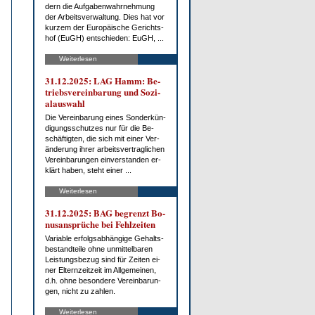
dern die Auf­ga­ben­wahr­neh­mung
der Ar­beits­ver­wal­tung. Dies hat vor
kur­zem der Eu­ro­päi­sche Ge­richts­
hof (EuGH) ent­schie­den: EuGH, ...
Weiterlesen
31.12.2025: LAG Hamm: Be­
triebs­ver­ein­ba­rung und So­zi­
al­aus­wahl
Die Ver­ein­ba­rung ei­nes Son­der­kün­
di­gungs­schut­zes nur für die Be­
schäf­tig­ten, die sich mit ei­ner Ver­
än­de­rung ih­rer ar­beits­ver­trag­li­chen
Ver­ein­ba­run­gen ein­ver­stan­den er­
klärt ha­ben, steht ei­ner ...
Weiterlesen
31.12.2025: BAG be­grenzt Bo­
nus­an­sprü­che bei Fehl­zei­ten
Va­ria­ble er­folgs­ab­hän­gi­ge Ge­halts­
be­stand­tei­le oh­ne un­mit­tel­ba­ren
Leis­tungs­be­zug sind für Zei­ten ei­
ner El­tern­zeit­zeit im All­ge­mei­nen,
d.h. oh­ne be­son­de­re Ver­ein­ba­run­
gen, nicht zu zah­len.
Weiterlesen