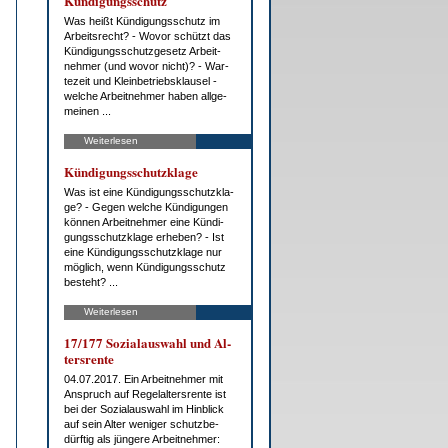
Kün­di­gungs­schutz
Was heißt Kün­di­gungs­schutz im
Ar­beits­recht? - Wo­vor schützt das
Kün­di­gungs­schutz­ge­setz Ar­beit­
neh­mer (und wo­vor nicht)? - War­
te­zeit und Klein­be­triebs­klau­sel -
wel­che Ar­beit­neh­mer ha­ben all­ge­
mei­nen ...
Weiterlesen
Kün­di­gungs­schutz­kla­ge
Was ist ei­ne Kün­di­gungs­schutz­kla­
ge? - Ge­gen wel­che Kün­di­gun­gen
kön­nen Ar­beit­neh­mer ei­ne Kün­di­
gungs­schutz­kla­ge er­he­ben? - Ist
ei­ne Kün­di­gungs­schutz­kla­ge nur
mög­lich, wenn Kün­di­gungs­schutz
be­steht? ...
Weiterlesen
17/177 So­zi­al­aus­wahl und Al­
ters­ren­te
04.07.2017. Ein Ar­beit­neh­mer mit
An­spruch auf Re­gel­al­ters­ren­te ist
bei der So­zi­al­aus­wahl im Hin­blick
auf sein Al­ter we­ni­ger schutz­be­
dürf­tig als jün­ge­re Ar­beit­neh­mer: