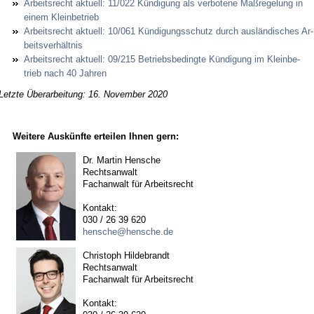
Ar­beits­recht ak­tu­ell: 11/022 Kündi­gung als ver­bo­te­ne Maßre­ge­lung in
ei­nem Klein­be­trieb
Ar­beits­recht ak­tu­ell: 10/061 Kündi­gungs­schutz durch ausländi­sches Ar­
beits­verhält­nis
Ar­beits­recht ak­tu­ell: 09/215 Be­triebs­be­ding­te Kündi­gung im Klein­be­
trieb nach 40 Jah­ren
Letzte Überarbeitung: 16. November 2020
Weitere Auskünfte erteilen Ihnen gern:
Dr. Martin Hensche
Rechtsanwalt
Fachanwalt für Arbeitsrecht
Kontakt:
030 / 26 39 620
hensche@hensche.de
Christoph Hildebrandt
Rechtsanwalt
Fachanwalt für Arbeitsrecht
Kontakt: