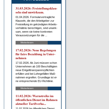
31.03.2026: Frei­stel­lungs­klau­
seln sind un­wirk­sam.
01.04.2026. For­mu­lar­ver­trag­li­che
Klau­seln, die den Ar­beit­ge­ber zur
Frei­stel­lung im ge­kün­dig­ten Ar­beits­
ver­hält­nis be­rech­ti­gen, sind un­wirk­
sam, wenn sie kei­ne kon­kre­ten
Vor­aus­set­zun­gen für die ...
Weiterlesen
17.02.2026: Neue Re­ge­lun­gen
für fai­re Be­zah­lung in Un­ter­
neh­men
17.02.2026. Ab Ju­ni müs­sen schon
Un­ter­neh­men ab 100 Be­schäf­tig­ten
neue Ent­gelt­tranz­pa­renz­pflich­ten
er­fül­len und bei Lohn­ge­fäl­len Maß­
nah­men er­grei­fen. Grund­la­ge ist ei­
ne ent­spre­chen­de EU-Richt­li­nie.
Weiterlesen
11.02.2026: Warn­streiks im
öf­fent­li­chen Dienst im Rah­men
ak­tu­el­ler Ta­rif­ver­ha...
11.02.2026 Im öf­fent­li­chen Dienst