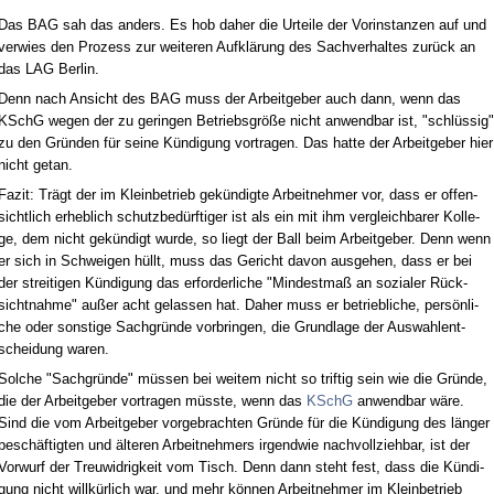
Das BAG sah das an­ders. Es hob da­her die Ur­tei­le der Vor­in­stan­zen auf und
ver­wies den Pro­zess zur wei­te­ren Aufklärung des Sach­ver­hal­tes zurück an
das LAG Ber­lin.
Denn nach An­sicht des BAG muss der Ar­beit­ge­ber auch dann, wenn das
KSchG we­gen der zu ge­rin­gen Be­triebs­größe nicht an­wend­bar ist, "schlüssig"
zu den Gründen für sei­ne Kündi­gung vor­tra­gen. Das hat­te der Ar­beit­ge­ber hier
nicht ge­tan.
Fa­zit: Trägt der im Klein­be­trieb gekündig­te Ar­beit­neh­mer vor, dass er of­fen­
sicht­lich er­heb­lich schutz­bedürf­ti­ger ist als ein mit ihm ver­gleich­ba­rer Kol­le­
ge, dem nicht gekündigt wur­de, so liegt der Ball beim Ar­beit­ge­ber. Denn wenn
er sich in Schwei­gen hüllt, muss das Ge­richt da­von aus­ge­hen, dass er bei
der strei­ti­gen Kündi­gung das er­for­der­li­che "Min­dest­maß an so­zia­ler Rück­
sicht­nah­me" außer acht ge­las­sen hat. Da­her muss er be­trieb­li­che, persönli­
che oder sons­ti­ge Sach­gründe vor­brin­gen, die Grund­la­ge der Aus­wah­l­ent­
schei­dung wa­ren.
Sol­che "Sach­gründe" müssen bei wei­tem nicht so trif­tig sein wie die Gründe,
die der Ar­beit­ge­ber vor­tra­gen müss­te, wenn das
KSchG
an­wend­bar wäre.
Sind die vom Ar­beit­ge­ber vor­ge­brach­ten Gründe für die Kündi­gung des länger
beschäftig­ten und älte­ren Ar­beit­neh­mers ir­gend­wie nach­voll­zieh­bar, ist der
Vor­wurf der Treu­wid­rig­keit vom Tisch. Denn dann steht fest, dass die Kündi­
gung nicht willkürlich war, und mehr können Ar­beit­neh­mer im Klein­be­trieb