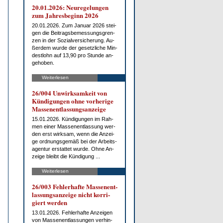
20.01.2026: Neu­re­ge­lun­gen
zum Jah­res­be­ginn 2026
20.01.2026. Zum Ja­nu­ar 2026 stei­
gen die Bei­trags­be­mes­sungs­gren­
zen in der So­zi­al­ver­si­che­rung. Au­
ßer­dem wur­de der ge­setz­li­che Min­
dest­lohn auf 13,90 pro St­un­de an­
ge­ho­ben.
Weiterlesen
26/004 Un­wirk­sam­keit von
Kün­di­gun­gen oh­ne vor­he­ri­ge
Mas­sen­ent­las­sungs­an­zei­ge
15.01.2026. Kün­di­gun­gen im Rah­
men ei­ner Mas­sen­ent­las­sung wer­
den erst wirk­sam, wenn die An­zei­
ge ord­nungs­ge­mäß bei der Ar­beits­
agen­tur er­stat­tet wur­de. Oh­ne An­
zei­ge bleibt die Kün­di­gung ...
Weiterlesen
26/003 Feh­ler­haf­te Mas­sen­ent­
las­sungs­an­zei­ge nicht kor­ri­
giert wer­den
13.01.2026. Feh­ler­haf­te An­zei­gen
von Mas­sen­ent­las­sun­gen ver­hin­