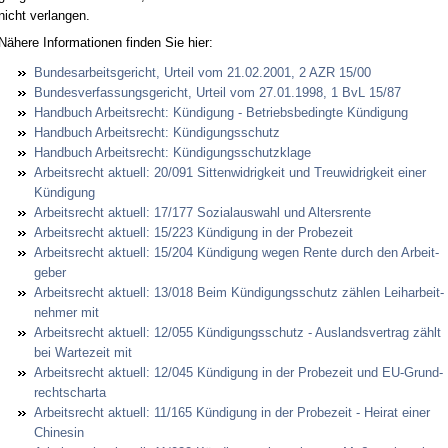
nicht ver­lan­gen.
Nähe­re In­for­ma­tio­nen fin­den Sie hier:
Bun­des­ar­beits­ge­richt, Ur­teil vom 21.02.2001, 2 AZR 15/00
Bun­des­ver­fas­sungs­ge­richt, Ur­teil vom 27.01.1998, 1 BvL 15/87
Hand­buch Ar­beits­recht: Kündi­gung - Be­triebs­be­ding­te Kündi­gung
Hand­buch Ar­beits­recht: Kündi­gungs­schutz
Hand­buch Ar­beits­recht: Kündi­gungs­schutz­kla­ge
Ar­beits­recht ak­tu­ell: 20/091 Sit­ten­wid­rig­keit und Treu­wid­rig­keit ei­ner
Kündi­gung
Ar­beits­recht ak­tu­ell: 17/177 So­zi­al­aus­wahl und Al­ters­ren­te
Ar­beits­recht ak­tu­ell: 15/223 Kündi­gung in der Pro­be­zeit
Ar­beits­recht ak­tu­ell: 15/204 Kündi­gung we­gen Ren­te durch den Ar­beit­
ge­ber
Ar­beits­recht ak­tu­ell: 13/018 Beim Kündi­gungs­schutz zählen Leih­ar­beit­
neh­mer mit
Ar­beits­recht ak­tu­ell: 12/055 Kündi­gungs­schutz - Aus­lands­ver­trag zählt
bei War­te­zeit mit
Ar­beits­recht ak­tu­ell: 12/045 Kündi­gung in der Pro­be­zeit und EU-Grund­
rechts­char­ta
Ar­beits­recht ak­tu­ell: 11/165 Kündi­gung in der Pro­be­zeit - Hei­rat ei­ner
Chi­ne­sin