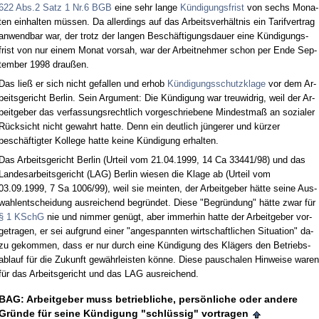
622 Abs.2 Satz 1 Nr.6 BGB
ei­ne sehr lan­ge
Kündi­gungs­frist
von sechs Mo­na­
ten ein­hal­ten müssen. Da al­ler­dings auf das Ar­beits­verhält­nis ein Ta­rif­ver­trag
an­wend­bar war, der trotz der lan­gen Beschäfti­gungs­dau­er ei­ne Kündi­gungs­
frist von nur ei­nem Mo­nat vor­sah, war der Ar­beit­neh­mer schon per En­de Sep­
tem­ber 1998 draußen.
Das ließ er sich nicht ge­fal­len und er­hob
Kündi­gungs­schutz­kla­ge
vor dem Ar­
beits­ge­richt Ber­lin. Sein Ar­gu­ment: Die Kündi­gung war treu­wid­rig, weil der Ar­
beit­ge­ber das ver­fas­sungs­recht­lich vor­ge­schrie­be­ne Min­dest­maß an so­zia­ler
Rück­sicht nicht ge­wahrt hat­te. Denn ein deut­lich jünge­rer und kürzer
beschäftig­ter Kol­le­ge hat­te kei­ne Kündi­gung er­hal­ten.
Das Ar­beits­ge­richt Ber­lin (Ur­teil vom 21.04.1999, 14 Ca 33441/98) und das
Lan­des­ar­beits­ge­richt (LAG) Ber­lin wie­sen die Kla­ge ab (Ur­teil vom
03.09.1999, 7 Sa 1006/99), weil sie mein­ten, der Ar­beit­ge­ber hätte sei­ne Aus­
wah­l­ent­schei­dung aus­rei­chend be­gründet. Die­se "Be­gründung" hätte zwar für
§ 1 KSchG
nie und nim­mer genügt, aber im­mer­hin hat­te der Ar­beit­ge­ber vor­
ge­tra­gen, er sei auf­grund ei­ner "an­ge­spann­ten wirt­schaft­li­chen Si­tua­ti­on" da­
zu ge­kom­men, dass er nur durch ei­ne Kündi­gung des Klägers den Be­triebs­
ab­lauf für die Zu­kunft gewähr­leis­ten könne. Die­se pau­scha­len Hin­wei­se wa­ren
für das Ar­beits­ge­richt und das LAG aus­rei­chend.
BAG: Ar­beit­ge­ber muss be­trieb­li­che, persönli­che oder an­de­re
Gründe für sei­ne Kündi­gung "schlüssig" vor­tra­gen