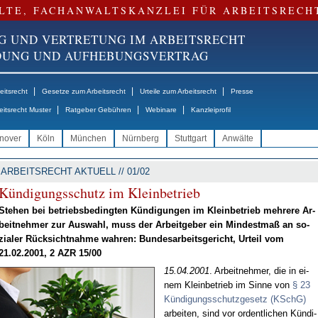
LTE, FACHANWALTSKANZLEI FÜR ARBEITSRECH
G UND VERTRETUNG IM ARBEITSRECHT
NDUNG UND AUFHEBUNGSVERTRAG
|
|
|
itsrecht
Gesetze zum Arbeitsrecht
Urteile zum Arbeitsrecht
Presse
|
|
|
eitsrecht Muster
Ratgeber Gebühren
Webinare
Kanzleiprofil
nover
Köln
München
Nürnberg
Stuttgart
Anwälte
ARBEITSRECHT AKTUELL // 01/02
Kün­di­gungs­schutz im Klein­be­trieb
Ste­hen bei be­triebs­be­ding­ten Kün­di­gun­gen im Klein­be­trieb meh­re­re Ar­
beit­neh­mer zur Aus­wahl, muss der Ar­beit­ge­ber ein Min­dest­maß an so­
zia­ler Rück­sicht­nah­me wah­ren: Bun­des­ar­beits­ge­richt, Ur­teil vom
21.02.2001, 2 AZR 15/00
15.04.2001
. Ar­beit­neh­mer, die in ei­
nem Klein­be­trieb im Sin­ne von
§ 23
Kün­di­gungs­schutz­ge­setz (KSchG)
ar­bei­ten, sind vor or­dent­li­chen Kün­di­