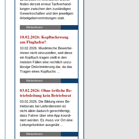
fin­den der­zeit er­neut Ta­rif­ver­hand­
lun­gen zwi­schen den zu­stän­di­gen
Ge­werk­schaf­ten und den je­wei­li­gen
Ar­beit­ge­ber­ver­tre­tun­gen statt.
Weiterlesen
10.02.2026: Kopf­tuch­zwang
am Flug­ha­fen?
10.02.2026. Mus­li­mi­sche Be­wer­be­
rin­nen nicht ein­zu­stel­len, weil die­se
ein Kopf­tuch tra­gen stellt in den
meis­ten Fäl­len ei­ne recht­lich un­zu­
läs­si­ge Dis­kri­mi­nie­rung dar, da das
Tra­gen ei­nes Kopf­tuchs ...
Weiterlesen
03.02.2026: Oh­ne ört­li­che Be­
triebs­lei­tung kein Be­triebs­rat
03.02.2026. Die Bil­dung ei­nes Be­
triebs­rats bei Lie­fer­diens­ten ist
nicht al­lein da­durch ge­recht­fer­tigt,
dass Fah­rer über ei­ne App ko­or­di­
niert wer­den. Es muss vor Ort ei­ne
Lei­tungs­funk­ti­on aus­ge­übt ...
Weiterlesen