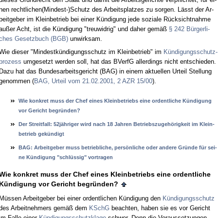
nen recht­li­chen(Min­dest-)Schutz des Ar­beits­plat­zes zu sor­gen. Lässt der Ar­
beit­ge­ber im Klein­be­trieb bei ei­ner Kün­di­gung je­de so­zia­le Rück­sicht­nah­me
au­ßer Acht, ist die Kün­di­gung "treu­wid­rig" und da­her ge­mäß
§ 242 Bür­ger­li­
ches Ge­setz­buch (BGB)
un­wirk­sam.
Wie die­ser "Min­dest­kün­di­gungs­schutz im Klein­be­trieb" im
Kün­di­gungs­schutz­
pro­zess
um­ge­setzt wer­den soll, hat das BVerfG al­ler­dings nicht ent­schie­den.
Da­zu hat das Bun­des­ar­beits­ge­richt (BAG) in ei­nem ak­tu­el­len Ur­teil Stel­lung
ge­nom­men (
BAG, Ur­teil vom 21.02.2001, 2 AZR 15/00
).
Wie kon­kret muss der Chef ei­nes Klein­be­triebs ei­ne or­dent­li­che Kündi­gung
vor Ge­richt be­gründen?
Der Streit­fall: 52jähri­ger wird nach 18 Jah­ren Be­triebs­zu­gehörig­keit im Klein­
be­trieb gekündigt
BAG: Ar­beit­ge­ber muss be­trieb­li­che, persönli­che oder an­de­re Gründe für sei­
ne Kündi­gung "schlüssig" vor­tra­gen
Wie kon­kret muss der Chef ei­nes Klein­be­triebs ei­ne or­dent­li­che
Kündi­gung vor Ge­richt be­gründen?
Müssen Ar­beit­ge­ber bei ei­ner or­dent­li­chen Kündi­gung den
Kündi­gungs­schutz
des Ar­beit­neh­mers gemäß dem
KSchG
be­ach­ten, ha­ben sie es vor Ge­richt
im Fal­le ei­ner
Kündi­gungs­schutz­kla­ge
schwer. Denn die Vor­aus­set­zun­gen