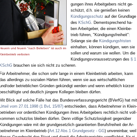
gun­gen ih­res Ar­beit­ge­bers nicht ge­
schützt, d.h. sie ge­nie­ßen kei­nen
Kün­di­gungs­schutz
auf der Grund­la­ge
des
KSchG
. Dem­ent­spre­chend ha­
ben Ar­beit­ge­ber, die ei­nen Klein­be­
trieb füh­ren, "Kün­di­gungs­frei­heit":
So­lan­ge sie die
Kün­di­gungs­fris­ten
ein­hal­ten, kön­nen kün­di­gen, wen sie
Heu­ern und feu­ern "nach Be­lie­ben" ist auch im
sol­len und war­um sie wol­len. Um die
Klein­be­trieb ver­bo­ten
Kün­di­gungs­vor­aus­set­zun­gen des
§ 1
KSchG
brau­chen sie sich nicht zu sche­ren.
Für Ar­beit­neh­mer, die schon sehr lan­ge in ei­nem Klein­be­trieb ar­bei­ten, kann
das al­ler­dings zu so­zia­len Här­ten füh­ren, wenn sie aus wirt­schaft­li­chen
und/oder be­trieb­li­chen Grün­den ge­kün­digt wer­den und wenn er­heb­lich kür­zer
be­schäf­tig­te und deut­lich jün­ge­re Kol­le­gen blei­ben dür­fen.
Mit Blick auf sol­che Fäl­le hat das Bun­des­ver­fas­sungs­ge­richt (BVerfG) hat mit
Ur­teil vom 27.01.1998 (1 BvL 15/87)
ent­schie­den, dass Ar­beit­neh­mer in Klein­
be­trie­ben vor or­dent­li­chen Kün­di­gun­gen ih­res Ar­beit­ge­bers recht­lich nicht voll­
kom­men schutz­los blei­ben dür­fen. Denn völ­li­ge Schutz­lo­sig­keit ge­gen­über
Kün­di­gun­gen wä­re mit der grund­ge­setz­lich ga­ran­tier­ten Be­rufs­frei­heit der Ar­
beit­neh­mer im Klein­be­trieb (
Art.12 Abs.1 Grund­ge­setz - GG
) un­ver­ein­bar, weil
die­ses Grund­recht den Staat und da­mit die Ar­beits­ge­rich­te ver­pflich­tet, für ei­