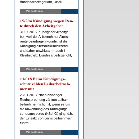
Bun­des­ar­beits­ge­richt, Ur­teil ...
Weiterlesen
15/204 Kün­di­gung we­gen Ren­
te durch den Ar­beit­ge­ber
31.07.2015. Kün­digt der Ar­beit­ge­
ber, weil der Ar­beit­neh­mer Al­ters­
ren­te be­an­tra­gen könn­te, ist die
Kün­di­gung al­ters­dis­kri­mi­nie­rend
und da­her un­wirk­sam - auch im
Klein­be­trieb: Bun­des­ar­beits­ge­richt,
...
Weiterlesen
13/018 Beim Kün­di­gungs­
schutz zäh­len Leih­ar­beit­neh­
mer mit
25.01.2013. Nach bis­he­ri­ger
Recht­spre­chung zähl­ten Leih­ar­
beit­neh­mer nicht mit, wenn es um
die An­wen­dung des Kün­di­gungs­
schutz­ge­set­zes (KSchG) ging, d.h.
der Ein­satz von Leih­ar­beit­neh­mern
führ­te ...
Weiterlesen