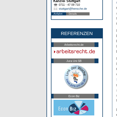
Kanzlei Stuttgart
0711 - 47 09 710
stuttgart@hensche.de
Anfahrt
Details
REFERENZEN
Arbeitsrecht.de
Jura Uni SB
Econ Biz