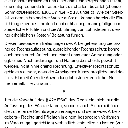
el­le Lohn­steu­er­pflich­ten und ei­ner da­mit ein­her­ge­hen­den Pflicht,
ei­ne ent­spre­chen­de In­fra­struk­tur zu schaf­fen, be­las­tet (eben­so
Schmidt/Drens­eck, a.a.O., § 42e Rz 13, un­ter c). Wie der Streit­
fall zu­dem in be­son­de­rer Wei­se auf­zeigt, können be­reits die Ein­
rich­tung ei­ner be­stimm­ten Lohn­buch­hal­tung, man­nig­fal­ti­ge lohn­
steu­er­li­che Pflich­ten und die Abführung von Lohn­steu­ern zu ei­
ner er­heb­li­chen (Kos­ten-)Be­las­tung führen.
Die­sen be­son­de­ren Be­las­tun­gen des Ar­beit­ge­bers trug die bis­
he­ri­ge Rechts­auf­fas­sung, aus­rei­chen­der Rechts­schutz könne
auch noch durch An­fech­tung ei­ner Lohn­steu­er-An­mel­dung oder
ggf. ei­nes Nach­for­de­rungs- und Haf­tungs­be­scheids gewährt
wer­den, nicht hin­rei­chend Rech­nung. Ef­fek­ti­ver Rechts­schutz
ge­bie­tet viel­mehr, dass der Ar­beit­ge­ber frühestmöglichst und de­
fi­ni­tiv Klar­heit über die An­wen­dung lohn­steu­er­recht­li­cher Nor­
men erhält. Hier­zu räumt
- 8 -
ihm die Vor­schrift des § 42e EStG das Recht ein, nicht nur die
Auf­fas­sung des FA zu er­fah­ren, son­dern auch Si­cher­heit über
die zu­tref­fen­de Rechts­la­ge zu er­lan­gen und sei­ne --des Ar­beit­
ge­bers-- Rech­te und Pflich­ten in ei­nem be­son­de­ren Ver­fah­ren
im Vor­aus (ggf. ge­richt­lich) ver­bind­lich fest­stel­len zu las­sen (zur