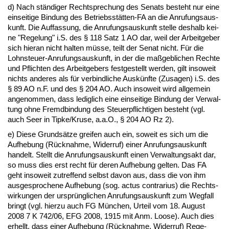
d) Nach ständi­ger Recht­spre­chung des Se­nats be­steht nur ei­ne
ein­sei­ti­ge Bin­dung des Be­triebsstätten-FA an die An­ru­fungs­aus­
kunft. Die Auf­fas­sung, die An­ru­fungs­aus­kunft stel­le des­halb kei­
ne "Re­ge­lung" i.S. des § 118 Satz 1 AO dar, weil der Ar­beit­ge­ber
sich hier­an nicht hal­ten müsse, teilt der Se­nat nicht. Für die
Lohn­steu­er-An­ru­fungs­aus­kunft, in der die maßgeb­li­chen Rech­te
und Pflich­ten des Ar­beit­ge­bers fest­ge­stellt wer­den, gilt in­so­weit
nichts an­de­res als für ver­bind­li­che Auskünf­te (Zu­sa­gen) i.S. des
§ 89 AO n.F. und des § 204 AO. Auch in­so­weit wird all­ge­mein
an­ge­nom­men, dass le­dig­lich ei­ne ein­sei­ti­ge Bin­dung der Ver­wal­
tung oh­ne Fremd­bin­dung des Steu­er­pflich­ti­gen be­steht (vgl.
auch Seer in Tip­ke/Kru­se, a.a.O., § 204 AO Rz 2).
e) Die­se Grundsätze grei­fen auch ein, so­weit es sich um die
Auf­he­bung (Rück­nah­me, Wi­der­ruf) ei­ner An­ru­fungs­aus­kunft
han­delt. Stellt die An­ru­fungs­aus­kunft ei­nen Ver­wal­tungs­akt dar,
so muss dies erst recht für de­ren Auf­he­bung gel­ten. Das FA
geht in­so­weit zu­tref­fend selbst da­von aus, dass die von ihm
aus­ge­spro­che­ne Auf­he­bung (sog. ac­tus con­tra­ri­us) die Rechts­
wir­kun­gen der ursprüng­li­chen An­ru­fungs­aus­kunft zum Weg­fall
bringt (vgl. hier­zu auch FG München, Ur­teil vom 18. Au­gust
2008 7 K 742/06, EFG 2008, 1915 mit Anm. Loo­se). Auch dies
er­hellt, dass ei­ner Auf­he­bung (Rück­nah­me, Wi­der­ruf) Re­ge­