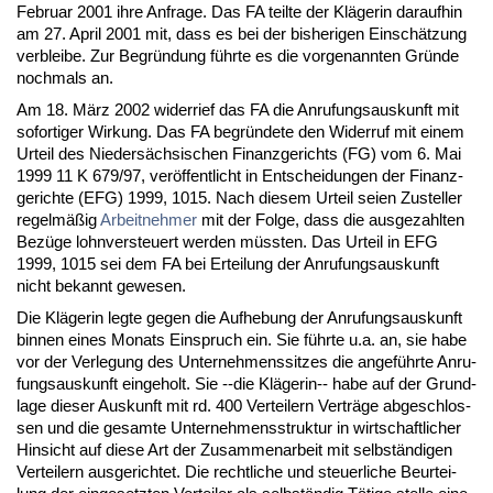
Fe­bru­ar 2001 ih­re An­fra­ge. Das FA teil­te der Kläge­rin dar­auf­hin
am 27. April 2001 mit, dass es bei der bis­he­ri­gen Einschätzung
ver­blei­be. Zur Be­gründung führ­te es die vor­ge­nann­ten Gründe
noch­mals an.
Am 18. März 2002 wi­der­rief das FA die An­ru­fungs­aus­kunft mit
so­for­ti­ger Wir­kung. Das FA be­gründe­te den Wi­der­ruf mit ei­nem
Ur­teil des Nie­dersäch­si­schen Fi­nanz­ge­richts (FG) vom 6. Mai
1999 11 K 679/97, veröffent­licht in Ent­schei­dun­gen der Fi­nanz­
ge­rich­te (EFG) 1999, 1015. Nach die­sem Ur­teil sei­en Zu­stel­ler
re­gelmäßig
Ar­beit­neh­mer
mit der Fol­ge, dass die aus­ge­zahl­ten
Bezüge lohn­ver­steu­ert wer­den müss­ten. Das Ur­teil in EFG
1999, 1015 sei dem FA bei Er­tei­lung der An­ru­fungs­aus­kunft
nicht be­kannt ge­we­sen.
Die Kläge­rin leg­te ge­gen die Auf­he­bung der An­ru­fungs­aus­kunft
bin­nen ei­nes Mo­nats Ein­spruch ein. Sie führ­te u.a. an, sie ha­be
vor der Ver­le­gung des Un­ter­neh­mens­sit­zes die an­geführ­te An­ru­
fungs­aus­kunft ein­ge­holt. Sie --die Kläge­rin-- ha­be auf der Grund­
la­ge die­ser Aus­kunft mit rd. 400 Ver­tei­lern Verträge ab­ge­schlos­
sen und die ge­sam­te Un­ter­neh­mens­struk­tur in wirt­schaft­li­cher
Hin­sicht auf die­se Art der Zu­sam­men­ar­beit mit selbständi­gen
Ver­tei­lern aus­ge­rich­tet. Die recht­li­che und steu­er­li­che Be­ur­tei­