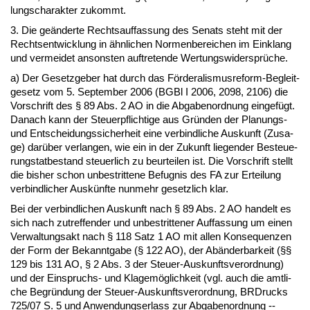
lungs­cha­rak­ter zu­kommt.
3. Die geänder­te Rechts­auf­fas­sung des Se­nats steht mit der
Rechts­ent­wick­lung in ähn­li­chen Nor­men­be­rei­chen im Ein­klang
und ver­mei­det an­sons­ten auf­tre­ten­de Wer­tungs­wi­dersprüche.
a) Der Ge­setz­ge­ber hat durch das Förde­ra­lis­mus­re­form-Be­gleit­
ge­setz vom 5. Sep­tem­ber 2006 (BGBl I 2006, 2098, 2106) die
Vor­schrift des § 89 Abs. 2 AO in die Ab­ga­ben­ord­nung ein­gefügt.
Da­nach kann der Steu­er­pflich­ti­ge aus Gründen der Pla­nungs-
und Ent­schei­dungs­si­cher­heit ei­ne ver­bind­li­che Aus­kunft (Zu­sa­
ge) darüber ver­lan­gen, wie ein in der Zu­kunft lie­gen­der Be­steue­
rungs­tat­be­stand steu­er­lich zu be­ur­tei­len ist. Die Vor­schrift stellt
die bis­her schon un­be­strit­te­ne Be­fug­nis des FA zur Er­tei­lung
ver­bind­li­cher Auskünf­te nun­mehr ge­setz­lich klar.
Bei der ver­bind­li­chen Aus­kunft nach § 89 Abs. 2 AO han­delt es
sich nach zu­tref­fen­der und un­be­strit­te­ner Auf­fas­sung um ei­nen
Ver­wal­tungs­akt nach § 118 Satz 1 AO mit al­len Kon­se­quen­zen
der Form der Be­kannt­ga­be (§ 122 AO), der Abänder­bar­keit (§§
129 bis 131 AO, § 2 Abs. 3 der Steu­er-Aus­kunfts­ver­ord­nung)
und der Ein­spruchs- und Kla­gemöglich­keit (vgl. auch die amt­li­
che Be­gründung der Steu­er-Aus­kunfts­ver­ord­nung, BRDrucks
725/07 S. 5 und An­wen­dungs­er­lass zur Ab­ga­ben­ord­nung --