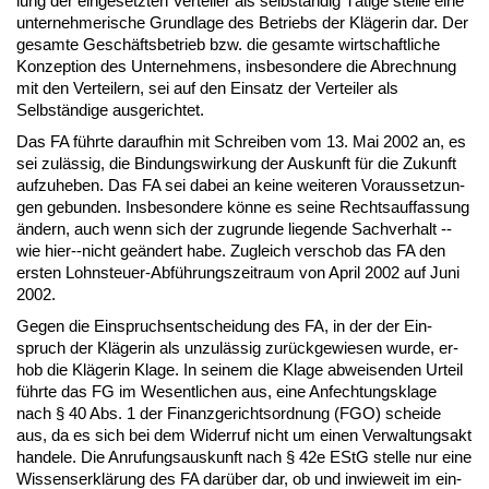
lung der ein­ge­setz­ten Ver­tei­ler als selbständig Täti­ge stel­le ei­ne
un­ter­neh­me­ri­sche Grund­la­ge des Be­triebs der Kläge­rin dar. Der
ge­sam­te Geschäfts­be­trieb bzw. die ge­sam­te wirt­schaft­li­che
Kon­zep­ti­on des Un­ter­neh­mens, ins­be­son­de­re die Ab­rech­nung
mit den Ver­tei­lern, sei auf den Ein­satz der Ver­tei­ler als
Selbständi­ge aus­ge­rich­tet.
Das FA führ­te dar­auf­hin mit Schrei­ben vom 13. Mai 2002 an, es
sei zulässig, die Bin­dungs­wir­kung der Aus­kunft für die Zu­kunft
auf­zu­he­ben. Das FA sei da­bei an kei­ne wei­te­ren Vor­aus­set­zun­
gen ge­bun­den. Ins­be­son­de­re könne es sei­ne Rechts­auf­fas­sung
ändern, auch wenn sich der zu­grun­de lie­gen­de Sach­ver­halt --
wie hier--nicht geändert ha­be. Zu­gleich ver­schob das FA den
ers­ten Lohn­steu­er-Abführungs­zeit­raum von April 2002 auf Ju­ni
2002.
Ge­gen die Ein­spruchs­ent­schei­dung des FA, in der der Ein­
spruch der Kläge­rin als un­zulässig zurück­ge­wie­sen wur­de, er­
hob die Kläge­rin Kla­ge. In sei­nem die Kla­ge ab­wei­sen­den Ur­teil
führ­te das FG im We­sent­li­chen aus, ei­ne An­fech­tungs­kla­ge
nach § 40 Abs. 1 der Fi­nanz­ge­richts­ord­nung (FGO) schei­de
aus, da es sich bei dem Wi­der­ruf nicht um ei­nen Ver­wal­tungs­akt
han­de­le. Die An­ru­fungs­aus­kunft nach § 42e EStG stel­le nur ei­ne
Wis­sens­erklärung des FA darüber dar, ob und in­wie­weit im ein­