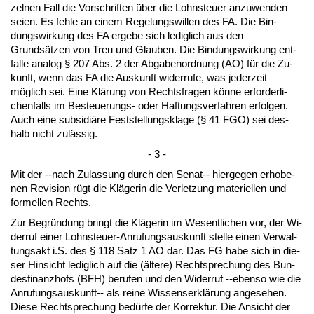
zel­nen Fall die Vor­schrif­ten über die Lohn­steu­er an­zu­wen­den
sei­en. Es feh­le an ei­nem Re­ge­lungs­wil­len des FA. Die Bin­
dungs­wir­kung des FA er­ge­be sich le­dig­lich aus den
Grundsätzen von Treu und Glau­ben. Die Bin­dungs­wir­kung ent­
fal­le ana­log § 207 Abs. 2 der Ab­ga­ben­ord­nung (AO) für die Zu­
kunft, wenn das FA die Aus­kunft wi­der­ru­fe, was je­der­zeit
möglich sei. Ei­ne Klärung von Rechts­fra­gen könne er­for­der­li­
chen­falls im Be­steue­rungs- oder Haf­tungs­ver­fah­ren er­fol­gen.
Auch ei­ne sub­si­diäre Fest­stel­lungs­kla­ge (§ 41 FGO) sei des­
halb nicht zulässig.
- 3 -
Mit der --nach Zu­las­sung durch den Se­nat-- hier­ge­gen er­ho­be­
nen Re­vi­si­on rügt die Kläge­rin die Ver­let­zung ma­te­ri­el­len und
for­mel­len Rechts.
Zur Be­gründung bringt die Kläge­rin im We­sent­li­chen vor, der Wi­
der­ruf ei­ner Lohn­steu­er-An­ru­fungs­aus­kunft stel­le ei­nen Ver­wal­
tungs­akt i.S. des § 118 Satz 1 AO dar. Das FG ha­be sich in die­
ser Hin­sicht le­dig­lich auf die (älte­re) Recht­spre­chung des Bun­
des­fi­nanz­hofs (BFH) be­ru­fen und den Wi­der­ruf --eben­so wie die
An­ru­fungs­aus­kunft-- als rei­ne Wis­sens­erklärung an­ge­se­hen.
Die­se Recht­spre­chung bedürfe der Kor­rek­tur. Die An­sicht der