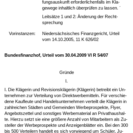
fungs­aus­kunft er­for­der­li­chen­falls im Kla­
ge­we­ge in­halt­lich über­prüfen zu las­sen. ´
Leitsätze 1 und 2: Ände­rung der Recht­
spre­chung
Vor­ins­tan­zen:
Niedersächsisches Finanzgericht, Urteil
vom 14.10.2005, 11 K 626/02
Bun­des­fi­nanz­hof, Ur­teil vom 30.04.2009 VI R 54/07
Gründe
I.
I. Die Kläge­rin und Re­vi­si­onskläge­rin (Kläge­rin) be­treibt ein Un­
ter­neh­men zur Ver­tei­lung von Di­rekt­wer­be­mit­teln. Für ver­schie­
de­ne Kauf­leu­te und Han­dels­un­ter­neh­men ver­teilt die Kläge­rin in
zahl­rei­chen Städten und Ge­mein­den Wer­be­pro­spek­te, Fly­er,
An­ge­bots­zet­tel und sons­ti­ges Wer­be­ma­te­ri­al an Pri­vat­haus­hal­
te. Hier­zu setzt sie ei­ne größere An­zahl von Mit­ar­bei­tern als Zu­
stel­ler der Wer­be­pro­spek­te und An­zei­gen­blätter ein. Bei den 300
bis 500 Ver­tei­lern han­delt es sich vor­wie­gend um Schüler, Ju­