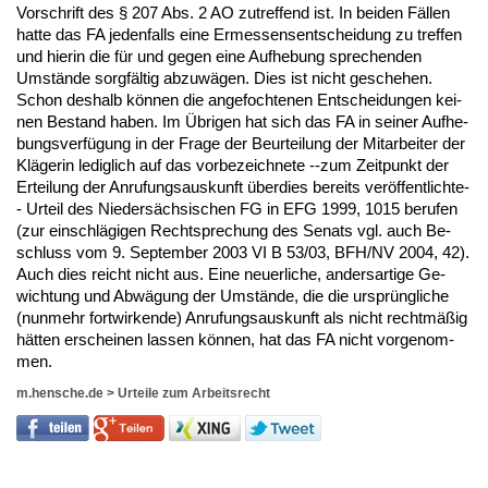
Vor­schrift des § 207 Abs. 2 AO zu­tref­fend ist. In bei­den Fällen
hat­te das FA je­den­falls ei­ne Er­mes­sens­ent­schei­dung zu tref­fen
und hier­in die für und ge­gen ei­ne Auf­he­bung spre­chen­den
Umstände sorgfältig ab­zuwägen. Dies ist nicht ge­sche­hen.
Schon des­halb können die an­ge­foch­te­nen Ent­schei­dun­gen kei­
nen Be­stand ha­ben. Im Übri­gen hat sich das FA in sei­ner Auf­he­
bungs­verfügung in der Fra­ge der Be­ur­tei­lung der Mit­ar­bei­ter der
Kläge­rin le­dig­lich auf das vor­be­zeich­ne­te --zum Zeit­punkt der
Er­tei­lung der An­ru­fungs­aus­kunft über­dies be­reits veröffent­lich­te-
- Ur­teil des Nie­dersäch­si­schen FG in EFG 1999, 1015 be­ru­fen
(zur ein­schlägi­gen Recht­spre­chung des Se­nats vgl. auch Be­
schluss vom 9. Sep­tem­ber 2003 VI B 53/03, BFH/NV 2004, 42).
Auch dies reicht nicht aus. Ei­ne neu­er­li­che, an­ders­ar­ti­ge Ge­
wich­tung und Abwägung der Umstände, die die ursprüng­li­che
(nun­mehr fort­wir­ken­de) An­ru­fungs­aus­kunft als nicht rechtmäßig
hätten er­schei­nen las­sen können, hat das FA nicht vor­ge­nom­
men.
m.hensche.de
>
Urteile zum Arbeitsrecht