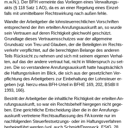
m.w.N.). Der BFH ver­nein­te das Vor­lie­gen ei­nes Ver­wal­tungs­
akts (§ 118 Satz 1 AO), da es an ei­ner Re­ge­lung ei­nes Ein­zel­
falls mit un­mit­tel­ba­rer Rechts­wir­kung nach außen feh­le.
Wand­te der Ar­beit­ge­ber die lohn­steu­er­recht­li­chen Vor­schrif­ten
ent­spre­chend der ihm er­teil­ten An­ru­fungs­aus­kunft an, so wur­de
sein Ver­trau­en auf de­ren Rich­tig­keit gleich­wohl geschützt.
Grund­la­ge die­ses Ver­trau­ens­schut­zes war der all­ge­mei­ne
Grund­satz von Treu und Glau­ben, der die Be­tei­lig­ten im Rechts­
ver­kehr ver­pflich­tet, auf die be­rech­tig­ten Be­lan­ge des an­de­ren
Teils Rück­sicht zu neh­men und sich mit sei­nem ei­ge­nen Ver­hal­
ten, auf das der an­de­re ver­traut hat, nicht in Wi­der­spruch zu set­
zen. Die so ver­stan­de­ne An­ru­fungs­aus­kunft hat­te hauptsächlich
die Haf­tungs­ri­si­ken im Blick, die sich aus der ge­setz­li­chen Ver­
pflich­tung des Ar­beit­ge­bers zur Ein­be­hal­tung der Lohn­steu­er er­
ge­ben (vgl. hier­zu et­wa BFH-Ur­teil in BFHE 169, 202, BSt­Bl II
1993, 166).
Be­stritt der Ar­beit­ge­ber die in­halt­li­che Rich­tig­keit der er­teil­ten An­
ru­fungs­aus­kunft, so war ein Rechts­be­helf hier­ge­gen nicht ge­ge­
ben. Ei­ne ge­richt­li­che Ent­schei­dung über die in der An­ru­fungs­
aus­kunft ver­tre­te­ne Rechts­auf­fas­sung des FA konn­te nur im
nach­fol­gen­den Steu­er­fest­set­zungs- oder im Haf­tungs­ver­fah­ren
her­bei­geführt wer­den (vgl. auch Schmidt/Drens­eck, EStG, 28.