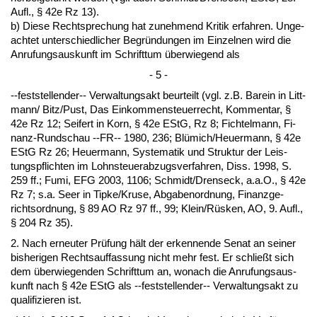
Aufl., § 42e Rz 13).
b) Die­se Recht­spre­chung hat zu­neh­mend Kri­tik er­fah­ren. Un­ge­
ach­tet un­ter­schied­li­cher Be­gründun­gen im Ein­zel­nen wird die
An­ru­fungs­aus­kunft im Schrift­tum über­wie­gend als
- 5 -
--fest­stel­len­der-- Ver­wal­tungs­akt be­ur­teilt (vgl. z.B. Bar­ein in Litt­
mann/ Bitz/Pust, Das Ein­kom­men­steu­er­recht, Kom­men­tar, §
42e Rz 12; Sei­fert in Korn, § 42e EStG, Rz 8; Fich­tel­mann, Fi­
nanz-Rund­schau --FR-- 1980, 236; Blümich/Heu­er­mann, § 42e
EStG Rz 26; Heu­er­mann, Sys­te­ma­tik und Struk­tur der Leis­
tungs­pflich­ten im Lohn­steu­er­ab­zugs­ver­fah­ren, Diss. 1998, S.
259 ff.; Fu­mi, EFG 2003, 1106; Schmidt/Drens­eck, a.a.O., § 42e
Rz 7; s.a. Seer in Tip­ke/Kru­se, Ab­ga­ben­ord­nung, Fi­nanz­ge­
richts­ord­nung, § 89 AO Rz 97 ff., 99; Klein/Rüsken, AO, 9. Aufl.,
§ 204 Rz 35).
2. Nach er­neu­ter Prüfung hält der er­ken­nen­de Se­nat an sei­ner
bis­he­ri­gen Rechts­auf­fas­sung nicht mehr fest. Er schließt sich
dem über­wie­gen­den Schrift­tum an, wo­nach die An­ru­fungs­aus­
kunft nach § 42e EStG als --fest­stel­len­der-- Ver­wal­tungs­akt zu
qua­li­fi­zie­ren ist.