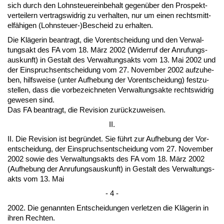
sich durch den Lohn­steu­er­ein­be­halt ge­genüber den Pro­spekt­
ver­tei­lern ver­trags­wid­rig zu ver­hal­ten, nur um ei­nen rechts­mitt­
elfähi­gen (Lohn­steu­er-)Be­scheid zu er­hal­ten.
Die Kläge­rin be­an­tragt, die Vor­ent­schei­dung und den Ver­wal­
tungs­akt des FA vom 18. März 2002 (Wi­der­ruf der An­ru­fungs­
aus­kunft) in Ge­stalt des Ver­wal­tungs­akts vom 13. Mai 2002 und
der Ein­spruchs­ent­schei­dung vom 27. No­vem­ber 2002 auf­zu­he­
ben, hilfs­wei­se (un­ter Auf­he­bung der Vor­ent­schei­dung) fest­zu­
stel­len, dass die vor­be­zeich­ne­ten Ver­wal­tungs­ak­te rechts­wid­rig
ge­we­sen sind.
Das FA be­an­tragt, die Re­vi­si­on zurück­zu­wei­sen.
II.
II. Die Re­vi­si­on ist be­gründet. Sie führt zur Auf­he­bung der Vor­
ent­schei­dung, der Ein­spruchs­ent­schei­dung vom 27. No­vem­ber
2002 so­wie des Ver­wal­tungs­akts des FA vom 18. März 2002
(Auf­he­bung der An­ru­fungs­aus­kunft) in Ge­stalt des Ver­wal­tungs­
akts vom 13. Mai
- 4 -
2002. Die ge­nann­ten Ent­schei­dun­gen ver­let­zen die Kläge­rin in
ih­ren Rech­ten.