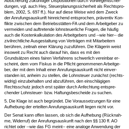
Ab­si­che­rung zukünf­ti­ger Dis­po­si­tio­nen durch Vor­we­gent­schei­
dun­gen, vgl. auch Hey, Steu­er­pla­nungs­si­cher­heit als Rechts­pro­
blem, 2002, S. 697 ff.). Nur auf die­se Wei­se wird dem Zweck
der An­ru­fungs­aus­kunft hin­rei­chend ent­spro­chen, präven­tiv Kon­
flik­te zwi­schen dem Be­triebsstätten-FA und dem Ar­beit­ge­ber zu
ver­mei­den und auf­tre­ten­de lohn­steu­er­li­che Fra­gen, die häufig
auch die Kos­ten­kal­ku­la­ti­on des Ar­beit­ge­bers und --wie hier-- die
zi­vil­recht­li­che Aus­ge­stal­tung von Verträgen mit Mit­ar­bei­tern
berühren, zeit­nah ei­ner Klärung zu­zuführen. Die Kläge­rin weist
in­so­weit zu Recht auch dar­auf hin, dass es mit den
Grundsätzen ei­nes fai­ren Ver­fah­rens schwer­lich ver­ein­bar er­
scheint, dem vom Fis­kus in die Pflicht ge­nom­me­nen Ar­beit­ge­
ber, der mit dem In­halt ei­ner An­ru­fungs­aus­kunft nicht ein­ver­
stan­den ist, an­heim zu stel­len, die Lohn­steu­er zunächst (rechts­
wid­rig) ein­zu­be­hal­ten und ab­zuführen, den ein­schlägi­gen
Rechts­schutz je­doch erst später durch An­fech­tung ent­spre­
chen­der Lohn­steu­er- bzw. Haf­tungs­be­schei­de zu su­chen.
5. Die Kla­ge ist auch be­gründet. Die Vor­aus­set­zun­gen für ei­ne
Auf­he­bung der er­teil­ten An­ru­fungs­aus­kunft lie­gen nicht vor.
Der Se­nat kann of­fen las­sen, ob sich die Auf­he­bung (Rück­nah­
me, Wi­der­ruf) der An­ru­fungs­aus­kunft nach den §§ 130 ff. AO
rich­tet oder --wie das FG meint-- ei­ne ana­lo­ge An­wen­dung der