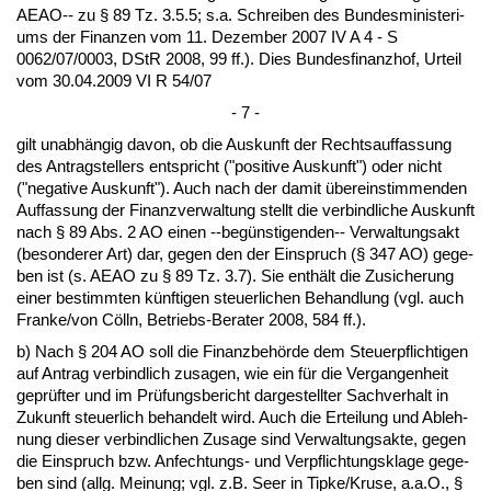
AEAO-- zu § 89 Tz. 3.5.5; s.a. Schrei­ben des Bun­des­mi­nis­te­ri­
ums der Fi­nan­zen vom 11. De­zem­ber 2007 IV A 4 - S
0062/07/0003, DStR 2008, 99 ff.). Dies Bun­des­fi­nanz­hof, Ur­teil
vom 30.04.2009 VI R 54/07
- 7 -
gilt un­abhängig da­von, ob die Aus­kunft der Rechts­auf­fas­sung
des An­trag­stel­lers ent­spricht ("po­si­ti­ve Aus­kunft") oder nicht
("ne­ga­ti­ve Aus­kunft"). Auch nach der da­mit übe­rein­stim­men­den
Auf­fas­sung der Fi­nanz­ver­wal­tung stellt die ver­bind­li­che Aus­kunft
nach § 89 Abs. 2 AO ei­nen --begüns­ti­gen­den-- Ver­wal­tungs­akt
(be­son­de­rer Art) dar, ge­gen den der Ein­spruch (§ 347 AO) ge­ge­
ben ist (s. AEAO zu § 89 Tz. 3.7). Sie enthält die Zu­si­che­rung
ei­ner be­stimm­ten künf­ti­gen steu­er­li­chen Be­hand­lung (vgl. auch
Fran­ke/von Cölln, Be­triebs-Be­ra­ter 2008, 584 ff.).
b) Nach § 204 AO soll die Fi­nanz­behörde dem Steu­er­pflich­ti­gen
auf An­trag ver­bind­lich zu­sa­gen, wie ein für die Ver­gan­gen­heit
ge­prüfter und im Prüfungs­be­richt dar­ge­stell­ter Sach­ver­halt in
Zu­kunft steu­er­lich be­han­delt wird. Auch die Er­tei­lung und Ab­leh­
nung die­ser ver­bind­li­chen Zu­sa­ge sind Ver­wal­tungs­ak­te, ge­gen
die Ein­spruch bzw. An­fech­tungs- und Ver­pflich­tungs­kla­ge ge­ge­
ben sind (allg. Mei­nung; vgl. z.B. Seer in Tip­ke/Kru­se, a.a.O., §