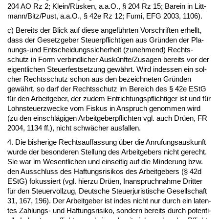
204 AO Rz 2; Klein/Rüsken, a.a.O., § 204 Rz 15; Bar­ein in Litt­
mann/Bitz/Pust, a.a.O., § 42e Rz 12; Fu­mi, EFG 2003, 1106).
c) Be­reits der Blick auf die­se an­geführ­ten Vor­schrif­ten er­hellt,
dass der Ge­setz­ge­ber Steu­er­pflich­ti­gen aus Gründen der Pla­
nungs-und Ent­schei­dungs­si­cher­heit (zu­neh­mend) Rechts­
schutz in Form ver­bind­li­cher Auskünf­te/Zu­sa­gen be­reits vor der
ei­gent­li­chen Steu­er­fest­set­zung gewährt. Wird in­des­sen ein sol­
cher Rechts­schutz schon aus den be­zeich­ne­ten Gründen
gewährt, so darf der Rechts­schutz im Be­reich des § 42e EStG
für den Ar­beit­ge­ber, der zu­dem Ent­rich­tungs­pflich­ti­ger ist und für
Lohn­steu­er­zwe­cke vom Fis­kus in An­spruch ge­nom­men wird
(zu den ein­schlägi­gen Ar­beit­ge­ber­pflich­ten vgl. auch Drüen, FR
2004, 1134 ff.), nicht schwächer aus­fal­len.
4. Die bis­he­ri­ge Rechts­auf­fas­sung über die An­ru­fungs­aus­kunft
wur­de der be­son­de­ren Stel­lung des Ar­beit­ge­bers nicht ge­recht.
Sie war im We­sent­li­chen und ein­sei­tig auf die Min­de­rung bzw.
den Aus­schluss des Haf­tungs­ri­si­kos des Ar­beit­ge­bers (§ 42d
EStG) fo­kus­siert (vgl. hier­zu Drüen, In­an­spruch­nah­me Drit­ter
für den Steu­er­voll­zug, Deut­sche Steu­er­ju­ris­ti­sche Ge­sell­schaft
31, 167, 196). Der Ar­beit­ge­ber ist in­des nicht nur durch ein la­ten­
tes Zah­lungs- und Haf­tungs­ri­si­ko, son­dern be­reits durch po­ten­ti­