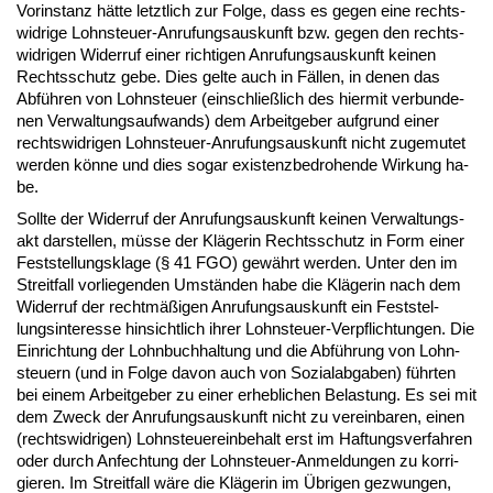
Vor­in­stanz hätte letzt­lich zur Fol­ge, dass es ge­gen ei­ne rechts­
wid­ri­ge Lohn­steu­er-An­ru­fungs­aus­kunft bzw. ge­gen den rechts­
wid­ri­gen Wi­der­ruf ei­ner rich­ti­gen An­ru­fungs­aus­kunft kei­nen
Rechts­schutz ge­be. Dies gel­te auch in Fällen, in de­nen das
Abführen von Lohn­steu­er (ein­sch­ließlich des hier­mit ver­bun­de­
nen Ver­wal­tungs­auf­wands) dem Ar­beit­ge­ber auf­grund ei­ner
rechts­wid­ri­gen Lohn­steu­er-An­ru­fungs­aus­kunft nicht zu­ge­mu­tet
wer­den könne und dies so­gar exis­tenz­be­dro­hen­de Wir­kung ha­
be.
Soll­te der Wi­der­ruf der An­ru­fungs­aus­kunft kei­nen Ver­wal­tungs­
akt dar­stel­len, müsse der Kläge­rin Rechts­schutz in Form ei­ner
Fest­stel­lungs­kla­ge (§ 41 FGO) gewährt wer­den. Un­ter den im
Streit­fall vor­lie­gen­den Umständen ha­be die Kläge­rin nach dem
Wi­der­ruf der rechtmäßigen An­ru­fungs­aus­kunft ein Fest­stel­
lungs­in­ter­es­se hin­sicht­lich ih­rer Lohn­steu­er-Ver­pflich­tun­gen. Die
Ein­rich­tung der Lohn­buch­hal­tung und die Abführung von Lohn­
steu­ern (und in Fol­ge da­von auch von So­zi­al­ab­ga­ben) führ­ten
bei ei­nem Ar­beit­ge­ber zu ei­ner er­heb­li­chen Be­las­tung. Es sei mit
dem Zweck der An­ru­fungs­aus­kunft nicht zu ver­ein­ba­ren, ei­nen
(rechts­wid­ri­gen) Lohn­steu­er­ein­be­halt erst im Haf­tungs­ver­fah­ren
oder durch An­fech­tung der Lohn­steu­er-An­mel­dun­gen zu kor­ri­
gie­ren. Im Streit­fall wäre die Kläge­rin im Übri­gen ge­zwun­gen,