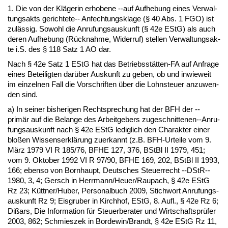
1. Die von der Kläge­rin er­ho­be­ne --auf Auf­he­bung ei­nes Ver­wal­
tungs­akts ge­rich­te­te-- An­fech­tungs­kla­ge (§ 40 Abs. 1 FGO) ist
zulässig. So­wohl die An­ru­fungs­aus­kunft (§ 42e EStG) als auch
de­ren Auf­he­bung (Rück­nah­me, Wi­der­ruf) stel­len Ver­wal­tungs­ak­
te i.S. des § 118 Satz 1 AO dar.
Nach § 42e Satz 1 EStG hat das Be­triebsstätten-FA auf An­fra­ge
ei­nes Be­tei­lig­ten darüber Aus­kunft zu ge­ben, ob und in­wie­weit
im ein­zel­nen Fall die Vor­schrif­ten über die Lohn­steu­er an­zu­wen­
den sind.
a) In sei­ner bis­he­ri­gen Recht­spre­chung hat der BFH der --
primär auf die Be­lan­ge des Ar­beit­ge­bers zu­ge­schnit­te­nen--An­ru­
fungs­aus­kunft nach § 42e EStG le­dig­lich den Cha­rak­ter ei­ner
bloßen Wis­sens­erklärung zu­er­kannt (z.B. BFH-Ur­tei­le vom 9.
März 1979 VI R 185/76, BFHE 127, 376, BSt­Bl II 1979, 451;
vom 9. Ok­to­ber 1992 VI R 97/90, BFHE 169, 202, BSt­Bl II 1993,
166; eben­so von Born­haupt, Deut­sches Steu­er­recht --DStR--
1980, 3, 4; Gersch in Herr­mann/Heu­er/Rau­pach, § 42e EStG
Rz 23; Kütt­ner/Hu­ber, Per­so­nal­buch 2009, Stich­wort An­ru­fungs­
aus­kunft Rz 9; Eis­gru­ber in Kirch­hof, EStG, 8. Aufl., § 42e Rz 6;
Dißars, Die In­for­ma­ti­on für Steu­er­be­ra­ter und Wirt­schafts­prüfer
2003, 862; Schmies­zek in Bor­de­win/Brandt, § 42e EStG Rz 11,