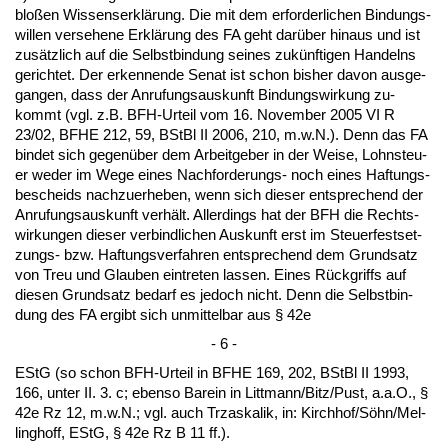
bloßen Wis­sens­erklärung. Die mit dem er­for­der­li­chen Bin­dungs­
wil­len ver­se­he­ne Erklärung des FA geht darüber hin­aus und ist
zusätz­lich auf die Selbst­bin­dung sei­nes zukünf­ti­gen Han­delns
ge­rich­tet. Der er­ken­nen­de Se­nat ist schon bis­her da­von aus­ge­
gan­gen, dass der An­ru­fungs­aus­kunft Bin­dungs­wir­kung zu­
kommt (vgl. z.B. BFH-Ur­teil vom 16. No­vem­ber 2005 VI R
23/02, BFHE 212, 59, BSt­Bl II 2006, 210, m.w.N.). Denn das FA
bin­det sich ge­genüber dem Ar­beit­ge­ber in der Wei­se, Lohn­steu­
er we­der im We­ge ei­nes Nach­for­de­rungs- noch ei­nes Haf­tungs­
be­scheids nach­zu­er­he­ben, wenn sich die­ser ent­spre­chend der
An­ru­fungs­aus­kunft verhält. Al­ler­dings hat der BFH die Rechts­
wir­kun­gen die­ser ver­bind­li­chen Aus­kunft erst im Steu­er­fest­set­
zungs- bzw. Haf­tungs­ver­fah­ren ent­spre­chend dem Grund­satz
von Treu und Glau­ben ein­tre­ten las­sen. Ei­nes Rück­griffs auf
die­sen Grund­satz be­darf es je­doch nicht. Denn die Selbst­bin­
dung des FA er­gibt sich un­mit­tel­bar aus § 42e
- 6 -
EStG (so schon BFH-Ur­teil in BFHE 169, 202, BSt­Bl II 1993,
166, un­ter II. 3. c; eben­so Bar­ein in Litt­mann/Bitz/Pust, a.a.O., §
42e Rz 12, m.w.N.; vgl. auch Trz­as­ka­lik, in: Kirch­hof/Söhn/Mel­
ling­hoff, EStG, § 42e Rz B 11 ff.).