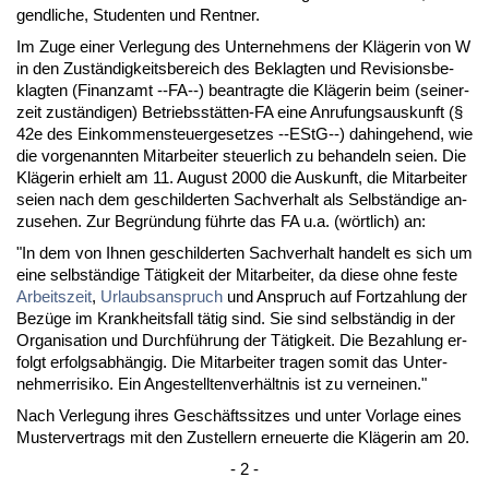
gend­li­che, Stu­den­ten und Rent­ner.
Im Zu­ge ei­ner Ver­le­gung des Un­ter­neh­mens der Kläge­rin von W
in den Zuständig­keits­be­reich des Be­klag­ten und Re­vi­si­ons­be­
klag­ten (Fi­nanz­amt --FA--) be­an­trag­te die Kläge­rin beim (sei­ner­
zeit zuständi­gen) Be­triebsstätten-FA ei­ne An­ru­fungs­aus­kunft (§
42e des Ein­kom­men­steu­er­ge­set­zes --EStG--) da­hin­ge­hend, wie
die vor­ge­nann­ten Mit­ar­bei­ter steu­er­lich zu be­han­deln sei­en. Die
Kläge­rin er­hielt am 11. Au­gust 2000 die Aus­kunft, die Mit­ar­bei­ter
sei­en nach dem ge­schil­der­ten Sach­ver­halt als Selbständi­ge an­
zu­se­hen. Zur Be­gründung führ­te das FA u.a. (wört­lich) an:
"In dem von Ih­nen ge­schil­der­ten Sach­ver­halt han­delt es sich um
ei­ne selbständi­ge Tätig­keit der Mit­ar­bei­ter, da die­se oh­ne fes­te
Ar­beits­zeit
,
Ur­laubs­an­spruch
und An­spruch auf Fort­zah­lung der
Bezüge im Krank­heits­fall tätig sind. Sie sind selbständig in der
Or­ga­ni­sa­ti­on und Durchführung der Tätig­keit. Die Be­zah­lung er­
folgt er­folgs­abhängig. Die Mit­ar­bei­ter tra­gen so­mit das Un­ter­
neh­mer­ri­si­ko. Ein An­ge­stell­ten­verhält­nis ist zu ver­nei­nen."
Nach Ver­le­gung ih­res Geschäfts­sit­zes und un­ter Vor­la­ge ei­nes
Mus­ter­ver­trags mit den Zu­stel­lern er­neu­er­te die Kläge­rin am 20.
- 2 -