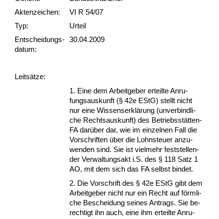
Akten­zeichen:
VI R 54/07
Typ:
Urteil
Ent­scheid­ungs­
30.04.2009
datum:
Leit­sätze:
1. Ei­ne dem Ar­beit­ge­ber er­teil­te An­ru­
fungs­aus­kunft (§ 42e EStG) stellt nicht
nur ei­ne Wis­sens­erklärung (un­ver­bind­li­
che Rechts­aus­kunft) des Be­triebsstätten-
FA darüber dar, wie im ein­zel­nen Fall die
Vor­schrif­ten über die Lohn­steu­er an­zu­
wen­den sind. Sie ist viel­mehr fest­stel­len­
der Ver­wal­tungs­akt i.S. des § 118 Satz 1
AO, mit dem sich das FA selbst bin­det.
2. Die Vor­schrift des § 42e EStG gibt dem
Ar­beit­ge­ber nicht nur ein Recht auf förm­li­
che Be­schei­dung sei­nes An­trags. Sie be­
rech­tigt ihn auch, ei­ne ihm er­teil­te An­ru­