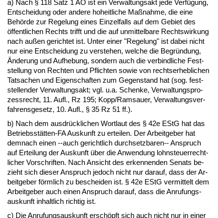
a) Nach § 118 Satz 1 AO ist ein Ver­wal­tungs­akt je­de Verfügung,
Ent­schei­dung oder an­de­re ho­heit­li­che Maßnah­me, die ei­ne
Behörde zur Re­ge­lung ei­nes Ein­zel­falls auf dem Ge­biet des
öffent­li­chen Rechts trifft und die auf un­mit­tel­ba­re Rechts­wir­kung
nach außen ge­rich­tet ist. Un­ter ei­ner "Re­ge­lung" ist da­bei nicht
nur ei­ne Ent­schei­dung zu ver­ste­hen, wel­che die Be­gründung,
Ände­rung und Auf­he­bung, son­dern auch die ver­bind­li­che Fest­
stel­lung von Rech­ten und Pflich­ten so­wie von rechts­er­heb­li­chen
Tat­sa­chen und Ei­gen­schaf­ten zum Ge­gen­stand hat (sog. fest­
stel­len­der Ver­wal­tungs­akt; vgl. u.a. Schen­ke, Ver­wal­tungs­pro­
zess­recht, 11. Aufl., Rz 195; Kopp/Ram­sau­er, Ver­wal­tungs­ver­
fah­rens­ge­setz, 10. Aufl., § 35 Rz 51 ff.).
b) Nach dem aus­drück­li­chen Wort­laut des § 42e EStG hat das
Be­triebsstätten-FA Aus­kunft zu er­tei­len. Der Ar­beit­ge­ber hat
dem­nach ei­nen --auch ge­richt­lich durch­setz­ba­ren-- An­spruch
auf Er­tei­lung der Aus­kunft über die An­wen­dung lohn­steu­er­recht­
li­cher Vor­schrif­ten. Nach An­sicht des er­ken­nen­den Se­nats be­
zieht sich die­ser An­spruch je­doch nicht nur dar­auf, dass der Ar­
beit­ge­ber förm­lich zu be­schei­den ist. § 42e EStG ver­mit­telt dem
Ar­beit­ge­ber auch ei­nen An­spruch dar­auf, dass die An­ru­fungs­
aus­kunft in­halt­lich rich­tig ist.
c) Die An­ru­fungs­aus­kunft erschöpft sich auch nicht nur in ei­ner