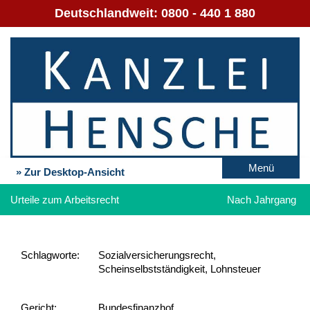
Deutschlandweit:
0800 - 440 1 880
Menü
» Zur Desktop-Ansicht
Urteile zum Arbeitsrecht
Nach Jahrgang
Schlag­worte:
Sozialversicherungsrecht,
Scheinselbstständigkeit, Lohnsteuer
Gericht:
Bundesfinanzhof