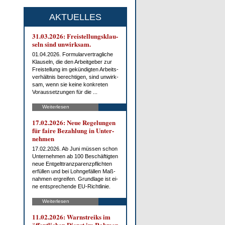
AKTUELLES
31.03.2026: Frei­stel­lungs­klau­
seln sind un­wirk­sam.
01.04.2026. For­mu­lar­ver­trag­li­che
Klau­seln, die den Ar­beit­ge­ber zur
Frei­stel­lung im ge­kün­dig­ten Ar­beits­
ver­hält­nis be­rech­ti­gen, sind un­wirk­
sam, wenn sie kei­ne kon­kre­ten
Vor­aus­set­zun­gen für die ...
Weiterlesen
17.02.2026: Neue Re­ge­lun­gen
für fai­re Be­zah­lung in Un­ter­
neh­men
17.02.2026. Ab Ju­ni müs­sen schon
Un­ter­neh­men ab 100 Be­schäf­tig­ten
neue Ent­gelt­tranz­pa­renz­pflich­ten
er­fül­len und bei Lohn­ge­fäl­len Maß­
nah­men er­grei­fen. Grund­la­ge ist ei­
ne ent­spre­chen­de EU-Richt­li­nie.
Weiterlesen
11.02.2026: Warn­streiks im
öf­fent­li­chen Dienst im Rah­men