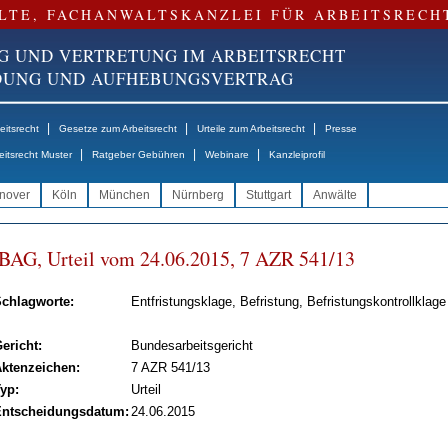
LTE, FACHANWALTSKANZLEI FÜR ARBEITSRECH
G UND VERTRETUNG IM ARBEITSRECHT
NDUNG UND AUFHEBUNGSVERTRAG
|
|
|
itsrecht
Gesetze zum Arbeitsrecht
Urteile zum Arbeitsrecht
Presse
|
|
|
eitsrecht Muster
Ratgeber Gebühren
Webinare
Kanzleiprofil
nover
Köln
München
Nürnberg
Stuttgart
Anwälte
BAG, Ur­teil vom 24.06.2015, 7 AZR 541/13
chlagworte:
Entfristungsklage, Befristung, Befristungskontrollklage
ericht:
Bundesarbeitsgericht
ktenzeichen:
7 AZR 541/13
yp:
Urteil
ntscheidungsdatum:
24.06.2015