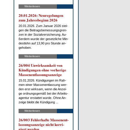
Weiterlesen
20.01.2026: Neu­re­ge­lun­gen
zum Jah­res­be­ginn 2026
20.01.2026. Zum Ja­nu­ar 2026 stei­
gen die Bei­trags­be­mes­sungs­gren­
zen in der So­zi­al­ver­si­che­rung. Au­
ßer­dem wur­de der ge­setz­li­che Min­
dest­lohn auf 13,90 pro St­un­de an­
ge­ho­ben.
Weiterlesen
26/004 Un­wirk­sam­keit von
Kün­di­gun­gen oh­ne vor­he­ri­ge
Mas­sen­ent­las­sungs­an­zei­ge
15.01.2026. Kün­di­gun­gen im Rah­
men ei­ner Mas­sen­ent­las­sung wer­
den erst wirk­sam, wenn die An­zei­
ge ord­nungs­ge­mäß bei der Ar­beits­
agen­tur er­stat­tet wur­de. Oh­ne An­
zei­ge bleibt die Kün­di­gung ...
Weiterlesen
26/003 Feh­ler­haf­te Mas­sen­ent­
las­sungs­an­zei­ge nicht kor­ri­
giert wer­den