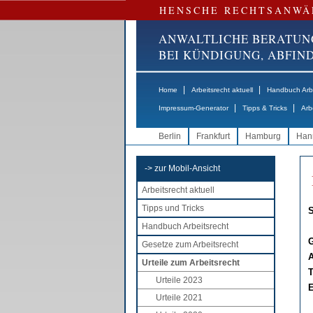
HENSCHE RECHTSANWÄ
ANWALTLICHE BERATUN
BEI KÜNDIGUNG, ABFI
|
|
Home
Arbeitsrecht aktuell
Handbuch Arbe
|
|
Impressum-Generator
Tipps & Tricks
Arb
Berlin
Frankfurt
Hamburg
Han
-> zur Mobil-Ansicht
Arbeitsrecht aktuell
Tipps und Tricks
S
Handbuch Arbeitsrecht
G
Gesetze zum Arbeitsrecht
A
Urteile zum Arbeitsrecht
T
Urteile 2023
E
Urteile 2021