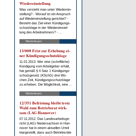
Wie­der­ein­stel­lung
Was ver­steht man un­ter Wie­der­ein­
stel­lung? - Wor­auf ist ein An­spruch
auf Wie­der­ein­stel­lung ge­rich­tet? -
Be­steht das Ziel ei­ner Kün­di­gungs­
schutz­kla­ge in der Wie­der­ein­stel­
lung des Ar­beit­neh­mers? - ...
Weiterlesen
13/008 Frist zur Er­he­bung ei­
ner Kün­di­gungs­schutz­kla­ge
11.01.2013. Wer ei­ne (schrift­li­che)
Kün­di­gung vom Ar­beit­ge­ber er­hält,
hat ge­mäß § 4 Satz 1 Kün­di­gungs­
schutz­ge­setz (KSchG) drei Wo­
chen Zeit, Kün­di­gungs­schutz­kla­ge
zu er­he­ben. Die Mög­lich­keit, ei­ne ...
Weiterlesen
12/351 Be­fris­tung bleibt trotz
Wahl zum Be­triebs­rat wirk­
sam (LAG Han­no­ver)
07.11.2012. Das Lan­des­ar­beits­ge­
richt (LAG) Nie­der­sach­sen in Han­
no­ver hat in ei­nem ak­tu­el­len Ur­teil
klar­ge­stellt, dass auch Be­triebs­rä­te