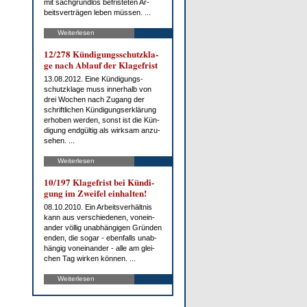
mit sach­grund­los be­fris­te­ten Ar­
beits­ver­trä­gen le­ben müs­sen. ...
Weiterlesen
12/278 Kün­di­gungs­schutz­kla­
ge nach Ab­lauf der Kla­ge­frist
13.08.2012. Ei­ne Kün­di­gungs­
schutz­kla­ge muss in­ner­halb von
drei Wo­chen nach Zu­gang der
schrift­li­chen Kün­di­gungs­er­klä­rung
er­ho­ben wer­den, sonst ist die Kün­
di­gung end­gül­tig als wirk­sam an­zu­
se­hen. ...
Weiterlesen
10/197 Kla­ge­frist bei Kün­di­
gung im Zwei­fel ein­hal­ten!
08.10.2010. Ein Ar­beits­ver­hält­nis
kann aus ver­schie­de­nen, von­ein­
an­der völ­lig un­ab­hän­gi­gen Grün­den
en­den, die so­gar - eben­falls un­ab­
hän­gig von­ein­an­der - al­le am glei­
chen Tag wir­ken kön­nen. ...
Weiterlesen