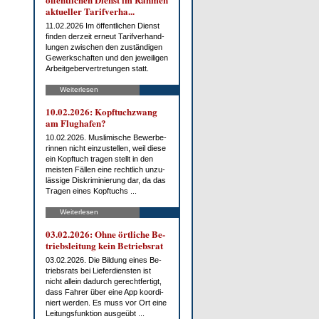
ak­tu­el­ler Ta­rif­ver­ha...
11.02.2026 Im öf­fent­li­chen Dienst
fin­den der­zeit er­neut Ta­rif­ver­hand­
lun­gen zwi­schen den zu­stän­di­gen
Ge­werk­schaf­ten und den je­wei­li­gen
Ar­beit­ge­ber­ver­tre­tun­gen statt.
Weiterlesen
10.02.2026: Kopf­tuch­zwang
am Flug­ha­fen?
10.02.2026. Mus­li­mi­sche Be­wer­be­
rin­nen nicht ein­zu­stel­len, weil die­se
ein Kopf­tuch tra­gen stellt in den
meis­ten Fäl­len ei­ne recht­lich un­zu­
läs­si­ge Dis­kri­mi­nie­rung dar, da das
Tra­gen ei­nes Kopf­tuchs ...
Weiterlesen
03.02.2026: Oh­ne ört­li­che Be­
triebs­lei­tung kein Be­triebs­rat
03.02.2026. Die Bil­dung ei­nes Be­
triebs­rats bei Lie­fer­diens­ten ist
nicht al­lein da­durch ge­recht­fer­tigt,
dass Fah­rer über ei­ne App ko­or­di­
niert wer­den. Es muss vor Ort ei­ne
Lei­tungs­funk­ti­on aus­ge­übt ...