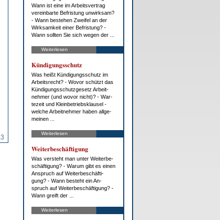
Wann ist ei­ne im Ar­beits­ver­trag
ver­ein­bar­te Be­fris­tung un­wirk­sam?
- Wann be­ste­hen Zwei­fel an der
Wirk­sam­keit ei­ner Be­fris­tung? -
Wann soll­ten Sie sich we­gen der ...
Weiterlesen
Kün­di­gungs­schutz
Was heißt Kün­di­gungs­schutz im
Ar­beits­recht? - Wo­vor schützt das
Kün­di­gungs­schutz­ge­setz Ar­beit­
neh­mer (und wo­vor nicht)? - War­
te­zeit und Klein­be­triebs­klau­sel -
wel­che Ar­beit­neh­mer ha­ben all­ge­
mei­nen ...
Weiterlesen
13
Wei­ter­be­schäf­ti­gung
Was ver­steht man un­ter Wei­ter­be­
schäf­ti­gung? - War­um gibt es ei­nen
An­spruch auf Wei­ter­be­schäf­ti­
gung? - Wann be­steht ein An­
spruch auf Wei­ter­be­schäf­ti­gung? -
Wann greift der ...
Weiterlesen