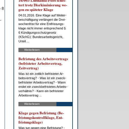
16/003 Luft­han­sa-Pi­lot schei­
tert trotz Dis­rki­mi­nie­rung we­
- 8
gen zu spä­te­ter Kla­ge
04.01.2016. Ei­ne Kla­ge auf Wei­ter­
-
be­schäf­ti­gung ver­län­gert die Drei­
wo­chen­frist für ei­ne Ent­fris­tungs­
kla­ge nicht im­mer ent­spre­chend §
6 Kün­di­gungs­schutz­ge­setz
(KSchG): Bun­des­ar­beits­ge­richt,
Ur­teil ...
Weiterlesen
Be­fris­tung des Ar­beits­ver­trags
(be­fris­te­ter Ar­beits­ver­trag,
Zeit­ver­trag)
Was ist ein zeit­lich be­fris­te­ter Ar­
beits­ver­trag? - Was ist ein zweck­
be­fris­te­ter Ar­beits­ver­trag? - Wann
en­det ein zweck­be­fris­te­tes Ar­beits­
ver­hält­nis? - Kann ein be­fris­te­ter
Ar­beits­ver­trag ...
Weiterlesen
Kla­ge ge­gen Be­fris­tung (Be­
fris­tungs­kon­troll­kla­ge, Ent­
fris­tungs­kla­ge)
Was tun ge­gen ei­ne Be­fris­tung? -