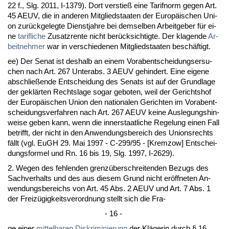
22 f., Slg. 2011, I-1379). Dort ver­stieß ei­ne Ta­rif­norm ge­gen Art.
45 AEUV, die in an­de­ren Mit­glied­staa­ten der Eu­ropäischen Uni­
on zurück­ge­leg­te Dienst­jah­re bei dem­sel­ben Ar­beit­ge­ber für ei­
ne
ta­rif­li­che
Zu­satz­ren­te nicht berück­sich­tig­te. Der kla­gen­de
Ar­
beit­neh­mer
war in ver­schie­de­nen Mit­glied­staa­ten beschäftigt.
ee) Der Se­nat ist des­halb an ei­nem Vor­ab­ent­schei­dungs­er­su­
chen nach Art. 267 Un­terabs. 3 AEUV ge­hin­dert. Ei­ne ei­ge­ne
ab­sch­ließen­de Ent­schei­dung des Se­nats ist auf der Grund­la­ge
der geklärten Rechts­la­ge so­gar ge­bo­ten, weil der Ge­richts­hof
der Eu­ropäischen Uni­on den na­tio­na­len Ge­rich­ten im Vor­ab­ent­
schei­dungs­ver­fah­ren nach Art. 267 AEUV kei­ne Aus­le­gungs­hin­
wei­se ge­ben kann, wenn die in­ner­staat­li­che Re­ge­lung ei­nen Fall
be­trifft, der nicht in den An­wen­dungs­be­reich des Uni­ons­rechts
fällt (vgl. EuGH 29. Mai 1997 - C-299/95 - [Krem­zow] Ent­schei­
dungs­for­mel und Rn. 16 bis 19, Slg. 1997, I-2629).
2. We­gen des feh­len­den grenzüber­schrei­ten­den Be­zugs des
Sach­ver­halts und des aus die­sem Grund nicht eröff­ne­ten An­
wen­dungs­be­reichs von Art. 45 Abs. 2 AEUV und Art. 7 Abs. 1
der Freizügig­keits­ver­ord­nung stellt sich die Fra-
- 16 -
ge ei­ner
mit­tel­ba­ren Dis­kri­mi­nie­rung
der Kläge­rin durch § 16