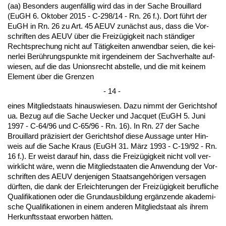
(aa) Be­son­ders au­genfällig wird das in der Sa­che Brouil­lard
(EuGH 6. Ok­to­ber 2015 - C-298/14 - Rn. 26 f.). Dort führt der
EuGH in Rn. 26 zu Art. 45 AEUV zunächst aus, dass die Vor­
schrif­ten des AEUV über die Freizügig­keit nach ständi­ger
Recht­spre­chung nicht auf Tätig­kei­ten an­wend­bar sei­en, die kei­
ner­lei Berührungs­punk­te mit ir­gend­ei­nem der Sach­ver­hal­te auf­
wie­sen, auf die das Uni­ons­recht ab­stel­le, und die mit kei­nem
Ele­ment über die Gren­zen
- 14 -
ei­nes Mit­glied­staats hin­aus­wie­sen. Da­zu nimmt der Ge­richts­hof
ua. Be­zug auf die Sa­che Uecker und Jac­quet (EuGH 5. Ju­ni
1997 - C-64/96 und C-65/96 - Rn. 16). In Rn. 27 der Sa­che
Brouil­lard präzi­siert der Ge­richts­hof die­se Aus­sa­ge un­ter Hin­
weis auf die Sa­che Kraus (EuGH 31. März 1993 - C-19/92 - Rn.
16 f.). Er weist dar­auf hin, dass die Freizügig­keit nicht voll ver­
wirk­licht wäre, wenn die Mit­glied­staa­ten die An­wen­dung der Vor­
schrif­ten des AEUV den­je­ni­gen Staats­an­gehöri­gen ver­sa­gen
dürf­ten, die dank der Er­leich­te­run­gen der Freizügig­keit be­ruf­li­che
Qua­li­fi­ka­tio­nen oder die Grund­aus­bil­dung ergänzen­de aka­de­mi­
sche Qua­li­fi­ka­tio­nen in ei­nem an­de­ren Mit­glied­staat als ih­rem
Her­kunfts­staat er­wor­ben hätten.