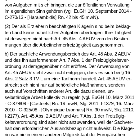
von Auf­ga­ben mit sich brin­gen, die zur öffent­li­chen Ver­wal­tung
im ei­gent­li­chen Sinn gehören (vgl. EuGH 10. Sep­tem­ber 2014 -
C-270/13 - [Ha­r­al­am­bi­dis] Rn. 42 bis 45 mwN).
(2) Der als Er­zie­he­rin beschäftig­ten Kläge­rin sind beim be­klag­
ten Land kei­ne ho­heit­li­chen Auf­ga­ben über­tra­gen. Ih­re Tätig­keit
ist des­we­gen nicht nach Art. 45 Abs. 4 AEUV von den Be­stim­
mun­gen über die Ar­beit­neh­mer­freizügig­keit aus­ge­nom­men.
b) Der sach­li­che An­wen­dungs­be­reich des Art. 45 Abs. 2 AEUV
und des ihn aus­for­men­den Art. 7 Abs. 1 der Freizügig­keits­ver­
ord­nung ist dem­ge­genüber nicht eröff­net. Der An­wen­dung von
Art. 45 AEUV steht zwar nicht ent­ge­gen, dass es sich bei § 16
Abs. 2 Satz 3 TV-L um ei­ne Ta­rif­norm han­delt. Art. 45 AEUV er­
streckt sich nicht nur auf behörd­li­che Maßnah­men, son­dern
auch auf Vor­schrif­ten an­de­rer Art, die da­zu die­nen, un­
selbständi­ge Ar­beit kol­lek­tiv zu re­geln (vgl. EuGH 10. März 2011
- C-379/09 - [Cas­teels] Rn. 19 mwN, Slg. 2011, I-1379; 16. März
2010 - C-325/08 - [Olym­pi­que Ly­on­nais] Rn. 30 mwN, Slg. 2010,
I-2177). Art. 45 Abs. 2 AEUV und Art. 7 Abs. 1 der Freizügig­
keits­ver­ord­nung sind aber nicht an­zu­wen­den, weil der Sach­ver­
halt den er­for­der­li­chen Aus­lands­be­zug nicht auf­weist. Die Kläge­
rin war nie in ei­nem an­de­ren Mit­glied­staat der Eu­ropäischen