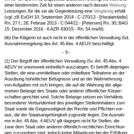
ei­ner be­stimm­ten Zeit für ei­nen an­de­ren nach des­sen
Wei­sung
Leis­tun­gen, für die sie als Ge­gen­leis­tung ei­ne
Vergütung
erhält
(vgl. zB EuGH 10. Sep­tem­ber 2014 - C-270/13 - [Ha­r­al­am­bi­dis]
Rn. 27 f.; 28. Fe­bru­ar 2013 - C-544/11 - [Pe­ter­sen] Rn. 30; BAG
15. De­zem­ber 2016 - 6 AZR 430/15 - Rn. 54 mwN).
bb) Die Kläge­rin ist auch nicht in der öffent­li­chen Ver­wal­tung iSd.
Aus­nah­me­re­ge­lung des Art. 45 Abs. 4 AEUV beschäftigt.
- 9 -
(1) Der Be­griff der öffent­li­chen Ver­wal­tung iSv. Art. 45 Abs. 4
AEUV ist uni­ons­weit ein­heit­lich aus­zu­le­gen. Er be­trifft die­je­ni­gen
Stel­len, die ei­ne un­mit­tel­ba­re oder mit­tel­ba­re Teil­nah­me an der
Ausübung ho­heit­li­cher Be­fug­nis­se und an der Wahr­neh­mung
von Auf­ga­ben mit sich brin­gen, die auf die Wah­rung der all­ge­
mei­nen Be­lan­ge des Staats oder an­de­rer öffent­li­cher Körper­
schaf­ten ge­rich­tet sind. Sol­che Be­lan­ge set­zen ein Verhält­nis
be­son­de­rer Ver­bun­den­heit des je­wei­li­gen Stel­len­in­ha­bers zum
Staat so­wie die Ge­gen­sei­tig­keit der Rech­te und Pflich­ten vor­
aus, die der Staats­an­gehörig­keit zu­grun­de lie­gen. Die Aus­nah­
me in Art. 45 Abs. 4 AEUV gilt da­ge­gen nicht für Stel­len, die
zwar dem Staat oder an­de­ren öffent­lich-recht­li­chen Ein­rich­tun­
gen zu­zu­ord­nen sind, je­doch kei­ne Mit­wir­kung bei der Erfüllung