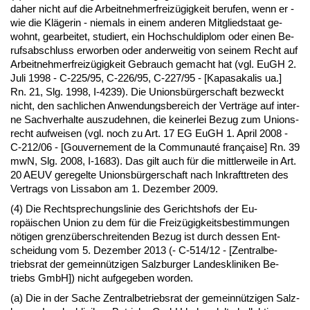
da­her nicht auf die Ar­beit­neh­mer­freizügig­keit be­ru­fen, wenn er -
wie die Kläge­rin - nie­mals in ei­nem an­de­ren Mit­glied­staat ge­
wohnt, ge­ar­bei­tet, stu­diert, ein Hoch­schul­di­plom oder ei­nen Be­
rufs­ab­schluss er­wor­ben oder an­der­wei­tig von sei­nem Recht auf
Ar­beit­neh­mer­freizügig­keit Ge­brauch ge­macht hat (vgl. EuGH 2.
Ju­li 1998 - C-225/95, C-226/95, C-227/95 - [Ka­pasaka­lis ua.]
Rn. 21, Slg. 1998, I-4239). Die Uni­onsbürger­schaft be­zweckt
nicht, den sach­li­chen An­wen­dungs­be­reich der Verträge auf in­ter­
ne Sach­ver­hal­te aus­zu­deh­nen, die kei­ner­lei Be­zug zum Uni­ons­
recht auf­wei­sen (vgl. noch zu Art. 17 EG EuGH 1. April 2008 -
C-212/06 - [Gou­ver­ne­ment de la Com­mu­nauté françai­se] Rn. 39
mwN, Slg. 2008, I-1683). Das gilt auch für die mitt­ler­wei­le in Art.
20 AEUV ge­re­gel­te Uni­onsbürger­schaft nach In­kraft­tre­ten des
Ver­trags von Lis­sa­bon am 1. De­zem­ber 2009.
(4) Die Recht­spre­chungs­li­nie des Ge­richts­hofs der Eu­
ropäischen Uni­on zu dem für die Freizügig­keits­be­stim­mun­gen
nöti­gen grenzüber­schrei­ten­den Be­zug ist durch des­sen Ent­
schei­dung vom 5. De­zem­ber 2013 (- C-514/12 - [Zen­tral­be­
triebs­rat der ge­meinnützi­gen Salz­bur­ger Lan­des­kli­ni­ken Be­
triebs GmbH]) nicht auf­ge­ge­ben wor­den.
(a) Die in der Sa­che Zen­tral­be­triebs­rat der ge­meinnützi­gen Salz­