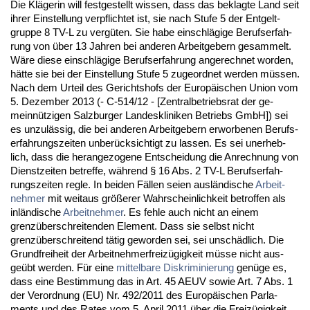
Die Kläge­rin will fest­ge­stellt wis­sen, dass das be­klag­te Land seit
ih­rer Ein­stel­lung ver­pflich­tet ist, sie nach Stu­fe 5 der Ent­gelt­
grup­pe 8 TV-L zu vergüten. Sie ha­be ein­schlägi­ge Be­rufs­er­fah­
rung von über 13 Jah­ren bei an­de­ren Ar­beit­ge­bern ge­sam­melt.
Wäre die­se ein­schlägi­ge Be­rufs­er­fah­rung an­ge­rech­net wor­den,
hätte sie bei der Ein­stel­lung Stu­fe 5 zu­ge­ord­net wer­den müssen.
Nach dem Ur­teil des Ge­richts­hofs der Eu­ropäischen Uni­on vom
5. De­zem­ber 2013 (- C-514/12 - [Zen­tral­be­triebs­rat der ge­
meinnützi­gen Salz­bur­ger Lan­des­kli­ni­ken Be­triebs GmbH]) sei
es un­zulässig, die bei an­de­ren Ar­beit­ge­bern er­wor­be­nen Be­rufs­
er­fah­rungs­zei­ten un­berück­sich­tigt zu las­sen. Es sei un­er­heb­
lich, dass die her­an­ge­zo­ge­ne Ent­schei­dung die An­rech­nung von
Dienst­zei­ten be­tref­fe, während § 16 Abs. 2 TV-L Be­rufs­er­fah­
rungs­zei­ten reg­le. In bei­den Fällen sei­en ausländi­sche
Ar­beit­
neh­mer
mit weit­aus größerer Wahr­schein­lich­keit be­trof­fen als
inländi­sche
Ar­beit­neh­mer
. Es feh­le auch nicht an ei­nem
grenzüber­schrei­ten­den Ele­ment. Dass sie selbst nicht
grenzüber­schrei­tend tätig ge­wor­den sei, sei unschädlich. Die
Grund­frei­heit der Ar­beit­neh­mer­freizügig­keit müsse nicht aus­
geübt wer­den. Für ei­ne
mit­tel­ba­re Dis­kri­mi­nie­rung
genüge es,
dass ei­ne Be­stim­mung das in Art. 45 AEUV so­wie Art. 7 Abs. 1
der Ver­ord­nung (EU) Nr. 492/2011 des Eu­ropäischen Par­la­
ments und des Ra­tes vom 5. April 2011 über die Freizügig­keit