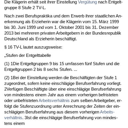
Die Kläge­rin erhält seit ih­rer Ein­stel­lung
Vergütung
nach Ent­gelt­
grup­pe 8 Stu­fe 2 TV-L.
Nach zwei Be­rufs­prak­ti­ka und dem Er­werb ih­rer staat­li­chen An­
er­ken­nung als Er­zie­he­rin war die Kläge­rin vom 15. März 1999
bis 30. Ju­ni 1999 und vom 1. Ok­to­ber 2001 bis 31. De­zem­ber
2013 bei meh­re­ren pri­va­ten Ar­beit­ge­bern in der Bun­des­re­pu­blik
Deutsch­land als Er­zie­he­rin beschäftigt.
§ 16 TV-L lau­tet aus­zugs­wei­se:
„Stu­fen der Ent­gelt­ta­bel­le
(1) 1Die Ent­gelt­grup­pen 9 bis 15 um­fas­sen fünf Stu­fen und die
Ent­gelt­grup­pen 2 bis 8 sechs Stu­fen. ...
(2) 1Bei der Ein­stel­lung wer­den die Beschäftig­ten der Stu­fe 1
zu­ge­ord­net, so­fern kei­ne ein­schlägi­ge Be­rufs­er­fah­rung vor­liegt.
2Verfügen Beschäftig­te über ei­ne ein­schlägi­ge Be­rufs­er­fah­rung
von min­des­tens ei­nem Jahr aus ei­nem vor­he­ri­gen be­fris­te­ten
oder un­be­fris­te­ten
Ar­beits­verhält­nis
zum sel­ben Ar­beit­ge­ber, er­
folgt die Stu­fen­zu­ord­nung un­ter An­rech­nung der Zei­ten der ein­
schlägi­gen Be­rufs­er­fah­rung aus die­sem vor­he­ri­gen
Ar­beits­
verhält­nis
. 3Ist die ein­schlägi­ge Be­rufs­er­fah­rung von min­des­
tens ei­nem