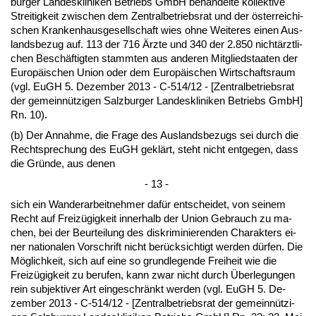
bur­ger Lan­des­kli­ni­ken Be­triebs GmbH be­han­del­te kol­lek­ti­ve
Strei­tig­keit zwi­schen dem Zen­tral­be­triebs­rat und der öster­rei­chi­
schen Kran­ken­haus­ge­sell­schaft wies oh­ne Wei­te­res ei­nen Aus­
lands­be­zug auf. 113 der 716 Ärz­te und 340 der 2.850 nichtärzt­li­
chen Beschäftig­ten stamm­ten aus an­de­ren Mit­glied­staa­ten der
Eu­ropäischen Uni­on oder dem Eu­ropäischen Wirt­schafts­raum
(vgl. EuGH 5. De­zem­ber 2013 - C-514/12 - [Zen­tral­be­triebs­rat
der ge­meinnützi­gen Salz­bur­ger Lan­des­kli­ni­ken Be­triebs GmbH]
Rn. 10).
(b) Der An­nah­me, die Fra­ge des Aus­lands­be­zugs sei durch die
Recht­spre­chung des EuGH geklärt, steht nicht ent­ge­gen, dass
die Gründe, aus de­nen
- 13 -
sich ein Wan­der­ar­beit­neh­mer dafür ent­schei­det, von sei­nem
Recht auf Freizügig­keit in­ner­halb der Uni­on Ge­brauch zu ma­
chen, bei der Be­ur­tei­lung des dis­kri­mi­nie­ren­den Cha­rak­ters ei­
ner na­tio­na­len Vor­schrift nicht berück­sich­tigt wer­den dürfen. Die
Möglich­keit, sich auf ei­ne so grund­le­gen­de Frei­heit wie die
Freizügig­keit zu be­ru­fen, kann zwar nicht durch Über­le­gun­gen
rein sub­jek­ti­ver Art ein­ge­schränkt wer­den (vgl. EuGH 5. De­
zem­ber 2013 - C-514/12 - [Zen­tral­be­triebs­rat der ge­meinnützi­