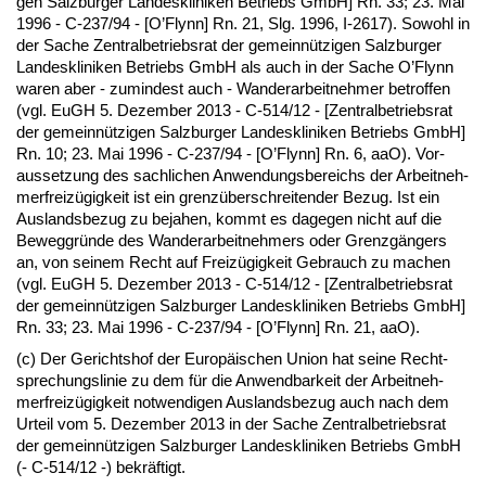
gen Salz­bur­ger Lan­des­kli­ni­ken Be­triebs GmbH] Rn. 33; 23. Mai
1996 - C-237/94 - [O’Flynn] Rn. 21, Slg. 1996, I-2617). So­wohl in
der Sa­che Zen­tral­be­triebs­rat der ge­meinnützi­gen Salz­bur­ger
Lan­des­kli­ni­ken Be­triebs GmbH als auch in der Sa­che O’Flynn
wa­ren aber - zu­min­dest auch - Wan­der­ar­beit­neh­mer be­trof­fen
(vgl. EuGH 5. De­zem­ber 2013 - C-514/12 - [Zen­tral­be­triebs­rat
der ge­meinnützi­gen Salz­bur­ger Lan­des­kli­ni­ken Be­triebs GmbH]
Rn. 10; 23. Mai 1996 - C-237/94 - [O’Flynn] Rn. 6, aaO). Vor­
aus­set­zung des sach­li­chen An­wen­dungs­be­reichs der Ar­beit­neh­
mer­freizügig­keit ist ein grenzüber­schrei­ten­der Be­zug. Ist ein
Aus­lands­be­zug zu be­ja­hen, kommt es da­ge­gen nicht auf die
Be­weg­gründe des Wan­der­ar­beit­neh­mers oder Grenzgängers
an, von sei­nem Recht auf Freizügig­keit Ge­brauch zu ma­chen
(vgl. EuGH 5. De­zem­ber 2013 - C-514/12 - [Zen­tral­be­triebs­rat
der ge­meinnützi­gen Salz­bur­ger Lan­des­kli­ni­ken Be­triebs GmbH]
Rn. 33; 23. Mai 1996 - C-237/94 - [O’Flynn] Rn. 21, aaO).
(c) Der Ge­richts­hof der Eu­ropäischen Uni­on hat sei­ne Recht­
spre­chungs­li­nie zu dem für die An­wend­bar­keit der Ar­beit­neh­
mer­freizügig­keit not­wen­di­gen Aus­lands­be­zug auch nach dem
Ur­teil vom 5. De­zem­ber 2013 in der Sa­che Zen­tral­be­triebs­rat
der ge­meinnützi­gen Salz­bur­ger Lan­des­kli­ni­ken Be­triebs GmbH
(- C-514/12 -) be­kräftigt.