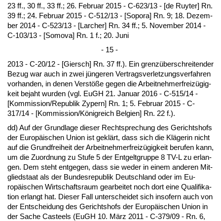
23 ff., 30 ff., 33 ff.; 26. Fe­bru­ar 2015 - C-623/13 - [de Ruy­ter] Rn.
39 ff.; 24. Fe­bru­ar 2015 - C-512/13 - [So­po­ra] Rn. 9; 18. De­zem­
ber 2014 - C-523/13 - [Lar­cher] Rn. 34 ff.; 5. No­vem­ber 2014 -
C-103/13 - [So­mo­va] Rn. 1 f.; 20. Ju­ni
- 15 -
2013 - C-20/12 - [Giersch] Rn. 37 ff.). Ein grenzüber­schrei­ten­der
Be­zug war auch in zwei jünge­ren Ver­trags­ver­let­zungs­ver­fah­ren
vor­han­den, in de­nen Verstöße ge­gen die Ar­beit­neh­mer­freizügig­
keit be­jaht wur­den (vgl. EuGH 21. Ja­nu­ar 2016 - C-515/14 -
[Kom­mis­si­on/Re­pu­blik Zy­pern] Rn. 1; 5. Fe­bru­ar 2015 - C-
317/14 - [Kom­mis­si­on/König­reich Bel­gi­en] Rn. 22 f.).
dd) Auf der Grund­la­ge die­ser Recht­spre­chung des Ge­richts­hofs
der Eu­ropäischen Uni­on ist geklärt, dass sich die Kläge­rin nicht
auf die Grund­frei­heit der Ar­beit­neh­mer­freizügig­keit be­ru­fen kann,
um die Zu­ord­nung zu Stu­fe 5 der Ent­gelt­grup­pe 8 TV-L zu er­lan­
gen. Dem steht ent­ge­gen, dass sie we­der in ei­nem an­de­ren Mit­
glied­staat als der Bun­des­re­pu­blik Deutsch­land oder im Eu­
ropäischen Wirt­schafts­raum ge­ar­bei­tet noch dort ei­ne Qua­li­fi­ka­
ti­on er­langt hat. Die­ser Fall un­ter­schei­det sich in­so­fern auch von
der Ent­schei­dung des Ge­richts­hofs der Eu­ropäischen Uni­on in
der Sa­che Cas­teels (EuGH 10. März 2011 - C-379/09 - Rn. 6,