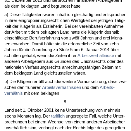
31. De­zem­ber 2013 un­un­ter­bro­chen mit an­de­ren Ar­beit­ge­bern
als dem be­klag­ten Land be­gründet hat­te.
a) Die­se Tätig­kei­ten wa­ren in­halt­lich gleich­ar­tig und ent­spra­chen
in ih­rer ein­grup­pie­rungs­recht­li­chen Wer­tig­keit der jet­zi­gen Tätig­
keit der Kläge­rin als Er­zie­he­rin. Bei der ver­ein­bar­ten Auf­nah­me
der Ar­beit mit dem be­klag­ten Land hat­te die Kläge­rin des­halb
ein­schlägi­ge Be­rufs­er­fah­rung von zwölf Jah­ren und drei Mo­na­
ten er­wor­ben. Da­mit hätte sie die er­for­der­li­che Zeit von zehn
Jah­ren für die Zu­ord­nung zu Stu­fe 5 am 6. Ja­nu­ar 2014 über­
schrit­ten ge­habt, wenn die Zei­ten ih­rer
Ar­beits­verhält­nis­se
mit
an­de­ren Ar­beit­ge­bern aus Gründen des Uni­ons­rechts oder des
na­tio­na­len Ver­fas­sungs­rechts an­rech­nungsfähi­gen Zei­ten mit
dem be­klag­ten Land gleich­zu­stel­len wären.
b) Die Kläge­rin erfüllt auch die wei­te­re Vor­aus­set­zung, dass zwi­
schen den frühe­ren
Ar­beits­verhält­nis­sen
und dem
Ar­beits­
verhält­nis
mit dem be­klag­ten
- 8 -
Land seit 1. Ok­to­ber 2001 kei­ne Un­ter­bre­chung von mehr als
sechs Mo­na­ten lag. Der
ta­rif­lich
un­ge­re­gel­te Fall, wel­che Un­ter­
bre­chun­gen bei ei­nem Wech­sel von ei­nem an­de­ren Ar­beit­ge­ber
unschädlich sind, ver­langt nach der Rechts­fol­ge des ge­re­gel­ten