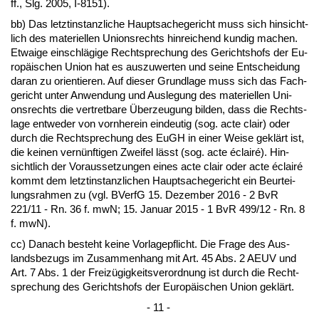
ff., Slg. 2005, I-8151).
bb) Das letzt­in­stanz­li­che Haupt­sa­che­ge­richt muss sich hin­sicht­
lich des ma­te­ri­el­len Uni­ons­rechts hin­rei­chend kun­dig ma­chen.
Et­wai­ge ein­schlägi­ge Recht­spre­chung des Ge­richts­hofs der Eu­
ropäischen Uni­on hat es aus­zu­wer­ten und sei­ne Ent­schei­dung
dar­an zu ori­en­tie­ren. Auf die­ser Grund­la­ge muss sich das Fach­
ge­richt un­ter An­wen­dung und Aus­le­gung des ma­te­ri­el­len Uni­
ons­rechts die ver­tret­ba­re Über­zeu­gung bil­den, dass die Rechts­
la­ge ent­we­der von vorn­her­ein ein­deu­tig (sog. ac­te clair) oder
durch die Recht­spre­chung des EuGH in ei­ner Wei­se geklärt ist,
die kei­nen vernünf­ti­gen Zwei­fel lässt (sog. ac­te éclairé). Hin­
sicht­lich der Vor­aus­set­zun­gen ei­nes ac­te clair oder ac­te éclairé
kommt dem letzt­in­stanz­li­chen Haupt­sa­che­ge­richt ein Be­ur­tei­
lungs­rah­men zu (vgl. BVerfG 15. De­zem­ber 2016 - 2 BvR
221/11 - Rn. 36 f. mwN; 15. Ja­nu­ar 2015 - 1 BvR 499/12 - Rn. 8
f. mwN).
cc) Da­nach be­steht kei­ne Vor­la­ge­pflicht. Die Fra­ge des Aus­
lands­be­zugs im Zu­sam­men­hang mit Art. 45 Abs. 2 AEUV und
Art. 7 Abs. 1 der Freizügig­keits­ver­ord­nung ist durch die Recht­
spre­chung des Ge­richts­hofs der Eu­ropäischen Uni­on geklärt.
- 11 -