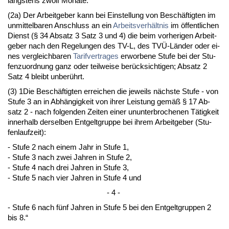
längs­tens zwölf Mo­na­te.
(2a) Der Ar­beit­ge­ber kann bei Ein­stel­lung von Beschäftig­ten im
un­mit­tel­ba­ren An­schluss an ein
Ar­beits­verhält­nis
im öffent­li­chen
Dienst (§ 34 Ab­satz 3 Satz 3 und 4) die beim vor­he­ri­gen Ar­beit­
ge­ber nach den Re­ge­lun­gen des TV-L, des TVÜ-Länder oder ei­
nes ver­gleich­ba­ren
Ta­rif­ver­tra­ges
er­wor­be­ne Stu­fe bei der Stu­
fen­zu­ord­nung ganz oder teil­wei­se berück­sich­ti­gen; Ab­satz 2
Satz 4 bleibt un­berührt.
(3) 1Die Beschäftig­ten er­rei­chen die je­weils nächs­te Stu­fe - von
Stu­fe 3 an in Abhängig­keit von ih­rer Leis­tung gemäß § 17 Ab­
satz 2 - nach fol­gen­den Zei­ten ei­ner un­un­ter­bro­che­nen Tätig­keit
in­ner­halb der­sel­ben Ent­gelt­grup­pe bei ih­rem Ar­beit­ge­ber (Stu­
fen­lauf­zeit):
- Stu­fe 2 nach ei­nem Jahr in Stu­fe 1,
- Stu­fe 3 nach zwei Jah­ren in Stu­fe 2,
- Stu­fe 4 nach drei Jah­ren in Stu­fe 3,
- Stu­fe 5 nach vier Jah­ren in Stu­fe 4 und
- 4 -
- Stu­fe 6 nach fünf Jah­ren in Stu­fe 5 bei den Ent­gelt­grup­pen 2
bis 8.“