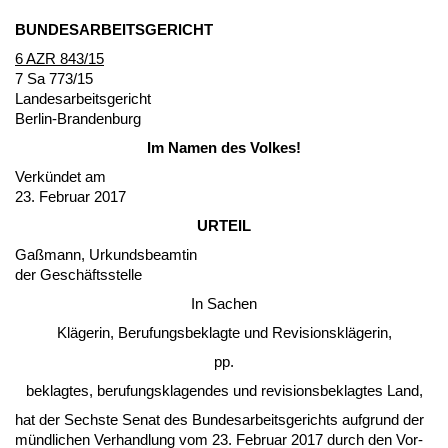
BUN­DES­AR­BEITS­GERICHT
6 AZR 843/15
7 Sa 773/15
Lan­des­ar­beits­ge­richt
Ber­lin-Bran­den­burg
Im Na­men des Vol­kes!
Verkündet am
23. Fe­bru­ar 2017
UR­TEIL
Gaßmann, Ur­kunds­be­am­tin
der Geschäfts­stel­le
In Sa­chen
Kläge­rin, Be­ru­fungs­be­klag­te und Re­vi­si­onskläge­rin,
pp.
be­klag­tes, be­ru­fungs­kla­gen­des und re­vi­si­ons­be­klag­tes Land,
hat der Sechs­te Se­nat des Bun­des­ar­beits­ge­richts auf­grund der
münd­li­chen Ver­hand­lung vom 23. Fe­bru­ar 2017 durch den Vor­