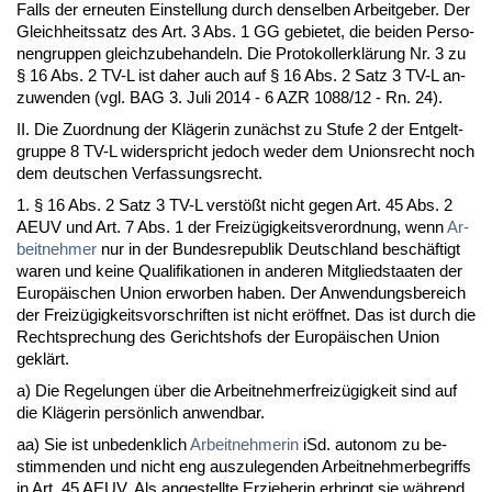
Falls der er­neu­ten Ein­stel­lung durch den­sel­ben Ar­beit­ge­ber. Der
Gleich­heits­satz des Art. 3 Abs. 1 GG ge­bie­tet, die bei­den Per­so­
nen­grup­pen gleich­zu­be­han­deln. Die Pro­to­kollerklärung Nr. 3 zu
§ 16 Abs. 2 TV-L ist da­her auch auf § 16 Abs. 2 Satz 3 TV-L an­
zu­wen­den (vgl. BAG 3. Ju­li 2014 - 6 AZR 1088/12 - Rn. 24).
II. Die Zu­ord­nung der Kläge­rin zunächst zu Stu­fe 2 der Ent­gelt­
grup­pe 8 TV-L wi­der­spricht je­doch we­der dem Uni­ons­recht noch
dem deut­schen Ver­fas­sungs­recht.
1. § 16 Abs. 2 Satz 3 TV-L verstößt nicht ge­gen Art. 45 Abs. 2
AEUV und Art. 7 Abs. 1 der Freizügig­keits­ver­ord­nung, wenn
Ar­
beit­neh­mer
nur in der Bun­des­re­pu­blik Deutsch­land beschäftigt
wa­ren und kei­ne Qua­li­fi­ka­tio­nen in an­de­ren Mit­glied­staa­ten der
Eu­ropäischen Uni­on er­wor­ben ha­ben. Der An­wen­dungs­be­reich
der Freizügig­keits­vor­schrif­ten ist nicht eröff­net. Das ist durch die
Recht­spre­chung des Ge­richts­hofs der Eu­ropäischen Uni­on
geklärt.
a) Die Re­ge­lun­gen über die Ar­beit­neh­mer­freizügig­keit sind auf
die Kläge­rin persönlich an­wend­bar.
aa) Sie ist un­be­denk­lich
Ar­beit­neh­me­rin
iSd. au­to­nom zu be­
stim­men­den und nicht eng aus­zu­le­gen­den Ar­beit­neh­mer­be­griffs
in Art. 45 AEUV. Als an­ge­stell­te Er­zie­he­rin er­bringt sie während