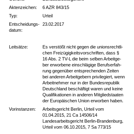
Akten­zeichen:
6 AZR 843/15
Typ:
Urteil
Ent­scheid­ungs­
23.02.2017
datum:
Leit­sätze:
Es verstößt nicht ge­gen die uni­ons­recht­li­
chen Freizügig­keits­vor­schrif­ten, dass §
16 Abs. 2 TV-L die beim sel­ben Ar­beit­ge­
ber er­wor­be­ne ein­schlägi­ge Be­rufs­er­fah­
rung ge­genüber ent­spre­chen­den Zei­ten
bei an­de­ren Ar­beit­ge­bern pri­vi­le­giert, wenn
Ar­beit­neh­mer nur in der Bun­des­re­pu­blik
Deutsch­land beschäftigt wa­ren und kei­ne
Qua­li­fi­ka­tio­nen in an­de­ren Mit­glied­staa­ten
der Eu­ropäischen Uni­on er­wor­ben ha­ben.
Vor­ins­tan­zen:
Arbeitsgericht Berlin, Urteil vom
01.04.2015, 21 Ca 14506/14
Landesarbeitsgericht Berlin-Brandenburg,
Urteil vom 06.10.2015, 7 Sa 773/15