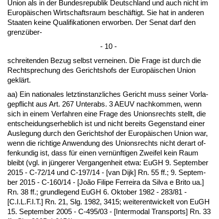
Uni­on als in der Bun­des­re­pu­blik Deutsch­land und auch nicht im
Eu­ropäischen Wirt­schafts­raum beschäftigt. Sie hat in an­de­ren
Staa­ten kei­ne Qua­li­fi­ka­tio­nen er­wor­ben. Der Se­nat darf den
grenzüber-
- 10 -
schrei­ten­den Be­zug selbst ver­nei­nen. Die Fra­ge ist durch die
Recht­spre­chung des Ge­richts­hofs der Eu­ropäischen Uni­on
geklärt.
aa) Ein na­tio­na­les letzt­in­stanz­li­ches Ge­richt muss sei­ner Vor­la­
ge­pflicht aus Art. 267 Un­terabs. 3 AEUV nach­kom­men, wenn
sich in ei­nem Ver­fah­ren ei­ne Fra­ge des Uni­ons­rechts stellt, die
ent­schei­dungs­er­heb­lich ist und nicht be­reits Ge­gen­stand ei­ner
Aus­le­gung durch den Ge­richts­hof der Eu­ropäischen Uni­on war,
wenn die rich­ti­ge An­wen­dung des Uni­ons­rechts nicht der­art of­
fen­kun­dig ist, dass für ei­nen vernünf­ti­gen Zwei­fel kein Raum
bleibt (vgl. in jünge­rer Ver­gan­gen­heit et­wa: EuGH 9. Sep­tem­ber
2015 - C-72/14 und C-197/14 - [van Di­jk] Rn. 55 ff.; 9. Sep­tem­
ber 2015 - C-160/14 - [João Fi­li­pe Fer­rei­ra da Sil­va e Bri­to ua.]
Rn. 38 ff.; grund­le­gend EuGH 6. Ok­to­ber 1982 - 283/81 -
[C.I.L.F.I.T.] Rn. 21, Slg. 1982, 3415; wei­ter­ent­wi­ckelt von EuGH
15. Sep­tem­ber 2005 - C-495/03 - [In­ter­mo­dal Trans­ports] Rn. 33