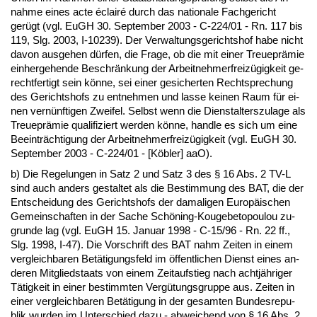
nah­me ei­nes ac­te éclairé durch das na­tio­na­le Fach­ge­richt
gerügt (vgl. EuGH 30. Sep­tem­ber 2003 - C-224/01 - Rn. 117 bis
119, Slg. 2003, I-10239). Der Ver­wal­tungs­ge­richts­hof ha­be nicht
da­von aus­ge­hen dürfen, die Fra­ge, ob die mit ei­ner Treue­prämie
ein­her­ge­hen­de Be­schränkung der Ar­beit­neh­mer­freizügig­keit ge­
recht­fer­tigt sein könne, sei ei­ner ge­si­cher­ten Recht­spre­chung
des Ge­richts­hofs zu ent­neh­men und las­se kei­nen Raum für ei­
nen vernünf­ti­gen Zwei­fel. Selbst wenn die Dienst­al­ters­zu­la­ge als
Treue­prämie qua­li­fi­ziert wer­den könne, hand­le es sich um ei­ne
Be­ein­träch­ti­gung der Ar­beit­neh­mer­freizügig­keit (vgl. EuGH 30.
Sep­tem­ber 2003 - C-224/01 - [Köbler] aaO).
b) Die Re­ge­lun­gen in Satz 2 und Satz 3 des § 16 Abs. 2 TV-L
sind auch an­ders ge­stal­tet als die Be­stim­mung des BAT, die der
Ent­schei­dung des Ge­richts­hofs der da­ma­li­gen Eu­ropäischen
Ge­mein­schaf­ten in der Sa­che Schöning-Kouge­be­to­pou­lou zu­
grun­de lag (vgl. EuGH 15. Ja­nu­ar 1998 - C-15/96 - Rn. 22 ff.,
Slg. 1998, I-47). Die Vor­schrift des BAT nahm Zei­ten in ei­nem
ver­gleich­ba­ren Betäti­gungs­feld im öffent­li­chen Dienst ei­nes an­
de­ren Mit­glied­staats von ei­nem Zeit­auf­stieg nach achtjähri­ger
Tätig­keit in ei­ner be­stimm­ten Vergütungs­grup­pe aus. Zei­ten in
ei­ner ver­gleich­ba­ren Betäti­gung in der ge­sam­ten Bun­des­re­pu­
blik wur­den im Un­ter­schied da­zu - ab­wei­chend von § 16 Abs. 2