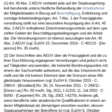
(1) Art. 45 Abs. 2 AEUV ver­bie­tet je­de auf der Staats­an­gehörig­
keit be­ru­hen­de un­ter­schied­li­che Be­hand­lung der
Ar­beit­neh­mer
der Mit­glied­staa­ten in Be­zug auf
Beschäfti­gung
, Ent­loh­nung und
sons­ti­ge Ar­beits­be­din­gun­gen. Art. 7 Abs. 1 der Freizügig­keits­
ver­ord­nung stellt nur ei­ne be­son­de­re Aus­prägung des in Art. 45
Abs. 2 AEUV ent­hal­te­nen Dis­kri­mi­nie­rungs­ver­bots auf dem spe­
zi­el­len Ge­biet der Beschäfti­gungs­be­din­gun­gen und der Ar­beit
dar. Die Ver­ord­nungs­norm ist eben­so aus­zu­le­gen wie Art. 45
Abs. 2 AEUV (vgl. EuGH 15. De­zem­ber 2016 - C-401/15 - [De­
pes­me] Rn. 35 mwN).
(2) Die Vor­schrif­ten des AEUV über die Freizügig­keit und die zu
ih­rer Durchführung er­gan­ge­nen Ver­ord­nun­gen sind je­doch nicht
auf Tätig­kei­ten an­zu­wen­den, die kei­ner­lei Berührungs­punk­te mit
ei­nem der Sach­ver­hal­te auf­wei­sen, auf die das Uni­ons­recht ab­
stellt und die mit kei­nem Ele­ment über die Gren­zen ei­nes Mit­
glied­staats hin­aus­wei­sen (vgl. EuGH 6. Ok­to­ber 2015 - C-
298/14 - [Brouil­lard] Rn. 26; 15. No­vem­ber 2011 - C-256/11 -
[De­re­ci ua.] Rn. 60 mwN, Slg. 2011, I-11315; 11. Ju­li 2002 - C-
60/00 - [Car­pen­ter] Rn. 28, Slg. 2002, I-6279). An­de­res gilt,
wenn be­ruf­li­che oder aka­de­mi­sche Qua­li­fi­ka­tio­nen in ei­nem an­
de­ren Mit­glied­staat als dem­je­ni­gen er­wor­ben wur­den, des­sen
Staats­an­gehöri­ger der Be­trof­fe­ne ist (vgl. EuGH 6. Ok­to­ber