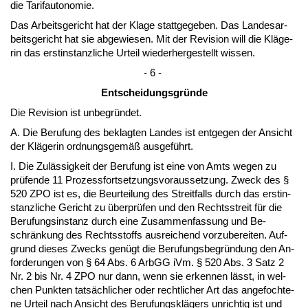
die Ta­rif­au­to­no­mie.
Das Ar­beits­ge­richt hat der Kla­ge statt­ge­ge­ben. Das Lan­des­ar­
beits­ge­richt hat sie ab­ge­wie­sen. Mit der Re­vi­si­on will die Kläge­
rin das erst­in­stanz­li­che Ur­teil wie­der­her­ge­stellt wis­sen.
- 6 -
Ent­schei­dungs­gründe
Die Re­vi­si­on ist un­be­gründet.
A. Die Be­ru­fung des be­klag­ten Lan­des ist ent­ge­gen der An­sicht
der Kläge­rin ord­nungs­gemäß aus­geführt.
I. Die Zulässig­keit der Be­ru­fung ist ei­ne von Amts we­gen zu
prüfen­de 11 Pro­zess­fort­set­zungs­vor­aus­set­zung. Zweck des §
520 ZPO ist es, die Be­ur­tei­lung des Streit­falls durch das erst­in­
stanz­li­che Ge­richt zu über­prüfen und den Rechts­streit für die
Be­ru­fungs­in­stanz durch ei­ne Zu­sam­men­fas­sung und Be­
schränkung des Rechts­stoffs aus­rei­chend vor­zu­be­rei­ten. Auf­
grund die­ses Zwecks genügt die Be­ru­fungs­be­gründung den An­
for­de­run­gen von § 64 Abs. 6 ArbGG iVm. § 520 Abs. 3 Satz 2
Nr. 2 bis Nr. 4 ZPO nur dann, wenn sie er­ken­nen lässt, in wel­
chen Punk­ten tatsäch­li­cher oder recht­li­cher Art das an­ge­foch­te­
ne Ur­teil nach An­sicht des Be­ru­fungsklägers un­rich­tig ist und