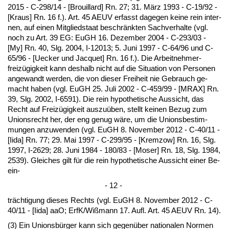
2015 - C-298/14 - [Brouil­lard] Rn. 27; 31. März 1993 - C-19/92 -
[Kraus] Rn. 16 f.). Art. 45 AEUV er­fasst da­ge­gen kei­ne rein in­ter­
nen, auf ei­nen Mit­glied­staat be­schränk­ten Sach­ver­hal­te (vgl.
noch zu Art. 39 EG: EuGH 16. De­zem­ber 2004 - C-293/03 -
[My] Rn. 40, Slg. 2004, I-12013; 5. Ju­ni 1997 - C-64/96 und C-
65/96 - [Uecker und Jac­quet] Rn. 16 f.). Die Ar­beit­neh­mer­
freizügig­keit kann des­halb nicht auf die Si­tua­ti­on von Per­so­nen
an­ge­wandt wer­den, die von die­ser Frei­heit nie Ge­brauch ge­
macht ha­ben (vgl. EuGH 25. Ju­li 2002 - C-459/99 - [MRAX] Rn.
39, Slg. 2002, I-6591). Die rein hy­po­the­ti­sche Aus­sicht, das
Recht auf Freizügig­keit aus­zuüben, stellt kei­nen Be­zug zum
Uni­ons­recht her, der eng ge­nug wäre, um die Uni­ons­be­stim­
mun­gen an­zu­wen­den (vgl. EuGH 8. No­vem­ber 2012 - C-40/11 -
[Ii­da] Rn. 77; 29. Mai 1997 - C-299/95 - [Krem­zow] Rn. 16, Slg.
1997, I-2629; 28. Ju­ni 1984 - 180/83 - [Mo­ser] Rn. 18, Slg. 1984,
2539). Glei­ches gilt für die rein hy­po­the­ti­sche Aus­sicht ei­ner Be­
ein-
- 12 -
träch­ti­gung die­ses Rechts (vgl. EuGH 8. No­vem­ber 2012 - C-
40/11 - [Ii­da] aaO; ErfK/Wißmann 17. Aufl. Art. 45 AEUV Rn. 14).
(3) Ein Uni­onsbürger kann sich ge­genüber na­tio­na­len Nor­men