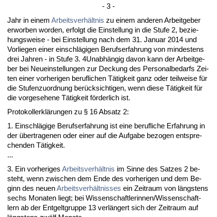
- 3 -
Jahr in ei­nem
Ar­beits­verhält­nis
zu ei­nem an­de­ren Ar­beit­ge­ber
er­wor­ben wor­den, er­folgt die Ein­stel­lung in die Stu­fe 2, be­zie­
hungs­wei­se - bei Ein­stel­lung nach dem 31. Ja­nu­ar 2014 und
Vor­lie­gen ei­ner ein­schlägi­gen Be­rufs­er­fah­rung von min­des­tens
drei Jah­ren - in Stu­fe 3. 4Unabhängig da­von kann der Ar­beit­ge­
ber bei Neu­ein­stel­lun­gen zur De­ckung des Per­so­nal­be­darfs Zei­
ten ei­ner vor­he­ri­gen be­ruf­li­chen Tätig­keit ganz oder teil­wei­se für
die Stu­fen­zu­ord­nung berück­sich­ti­gen, wenn die­se Tätig­keit für
die vor­ge­se­he­ne Tätig­keit förder­lich ist.
Pro­to­kollerklärun­gen zu § 16 Ab­satz 2:
1. Ein­schlägi­ge Be­rufs­er­fah­rung ist ei­ne be­ruf­li­che Er­fah­rung in
der über­tra­ge­nen oder ei­ner auf die Auf­ga­be be­zo­gen ent­spre­
chen­den Tätig­keit.
...
3. Ein vor­he­ri­ges
Ar­beits­verhält­nis
im Sin­ne des Sat­zes 2 be­
steht, wenn zwi­schen dem En­de des vor­he­ri­gen und dem Be­
ginn des neu­en
Ar­beits­verhält­nis­ses
ein Zeit­raum von längs­tens
sechs Mo­na­ten liegt; bei Wis­sen­schaft­le­rin­nen/Wis­sen­schaft­
lern ab der Ent­gelt­grup­pe 13 verlängert sich der Zeit­raum auf