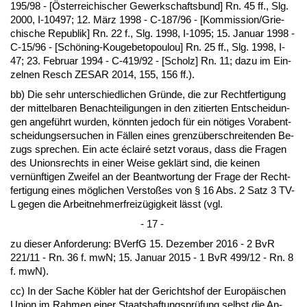
195/98 - [Öster­rei­chi­scher Ge­werk­schafts­bund] Rn. 45 ff., Slg.
2000, I-10497; 12. März 1998 - C-187/96 - [Kom­mis­si­on/Grie­
chi­sche Re­pu­blik] Rn. 22 f., Slg. 1998, I-1095; 15. Ja­nu­ar 1998 -
C-15/96 - [Schöning-Kouge­be­to­pou­lou] Rn. 25 ff., Slg. 1998, I-
47; 23. Fe­bru­ar 1994 - C-419/92 - [Scholz] Rn. 11; da­zu im Ein­
zel­nen Resch ZESAR 2014, 155, 156 ff.).
bb) Die sehr un­ter­schied­li­chen Gründe, die zur Recht­fer­ti­gung
der mit­tel­ba­ren Be­nach­tei­li­gun­gen in den zi­tier­ten Ent­schei­dun­
gen an­geführt wur­den, könn­ten je­doch für ein nöti­ges Vor­ab­ent­
schei­dungs­er­su­chen in Fällen ei­nes grenzüber­schrei­ten­den Be­
zugs spre­chen. Ein ac­te éclairé setzt vor­aus, dass die Fra­gen
des Uni­ons­rechts in ei­ner Wei­se geklärt sind, die kei­nen
vernünf­ti­gen Zwei­fel an der Be­ant­wor­tung der Fra­ge der Recht­
fer­ti­gung ei­nes mögli­chen Ver­s­toßes von § 16 Abs. 2 Satz 3 TV-
L ge­gen die Ar­beit­neh­mer­freizügig­keit lässt (vgl.
- 17 -
zu die­ser An­for­de­rung: BVerfG 15. De­zem­ber 2016 - 2 BvR
221/11 - Rn. 36 f. mwN; 15. Ja­nu­ar 2015 - 1 BvR 499/12 - Rn. 8
f. mwN).
cc) In der Sa­che Köbler hat der Ge­richts­hof der Eu­ropäischen
Uni­on im Rah­men ei­ner Staats­haf­tungs­prüfung selbst die An­