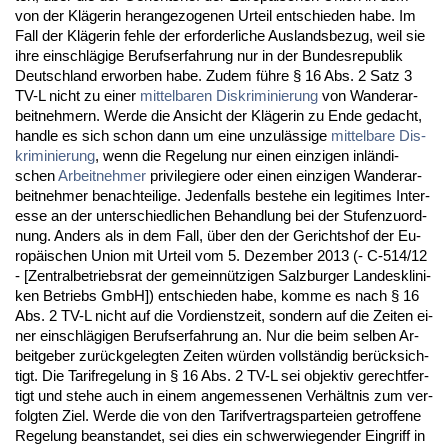
von der Kläge­rin her­an­ge­zo­ge­nen Ur­teil ent­schie­den ha­be. Im
Fall der Kläge­rin feh­le der er­for­der­li­che Aus­lands­be­zug, weil sie
ih­re ein­schlägi­ge Be­rufs­er­fah­rung nur in der Bun­des­re­pu­blik
Deutsch­land er­wor­ben ha­be. Zu­dem führe § 16 Abs. 2 Satz 3
TV-L nicht zu ei­ner
mit­tel­ba­ren Dis­kri­mi­nie­rung
von Wan­der­ar­
beit­neh­mern. Wer­de die An­sicht der Kläge­rin zu En­de ge­dacht,
hand­le es sich schon dann um ei­ne un­zulässi­ge
mit­tel­ba­re Dis­
kri­mi­nie­rung
, wenn die Re­ge­lung nur ei­nen ein­zi­gen inländi­
schen
Ar­beit­neh­mer
pri­vi­le­gie­re oder ei­nen ein­zi­gen Wan­der­ar­
beit­neh­mer be­nach­tei­li­ge. Je­den­falls be­ste­he ein le­gi­ti­mes In­ter­
es­se an der un­ter­schied­li­chen Be­hand­lung bei der Stu­fen­zu­ord­
nung. An­ders als in dem Fall, über den der Ge­richts­hof der Eu­
ropäischen Uni­on mit Ur­teil vom 5. De­zem­ber 2013 (- C-514/12
- [Zen­tral­be­triebs­rat der ge­meinnützi­gen Salz­bur­ger Lan­des­kli­ni­
ken Be­triebs GmbH]) ent­schie­den ha­be, kom­me es nach § 16
Abs. 2 TV-L nicht auf die Vor­dienst­zeit, son­dern auf die Zei­ten ei­
ner ein­schlägi­gen Be­rufs­er­fah­rung an. Nur die beim sel­ben Ar­
beit­ge­ber zurück­ge­leg­ten Zei­ten würden vollständig berück­sich­
tigt. Die Ta­rif­re­ge­lung in § 16 Abs. 2 TV-L sei ob­jek­tiv ge­recht­fer­
tigt und ste­he auch in ei­nem an­ge­mes­se­nen Verhält­nis zum ver­
folg­ten Ziel. Wer­de die von den Ta­rif­ver­trags­par­tei­en ge­trof­fe­ne
Re­ge­lung be­an­stan­det, sei dies ein schwer­wie­gen­der Ein­griff in