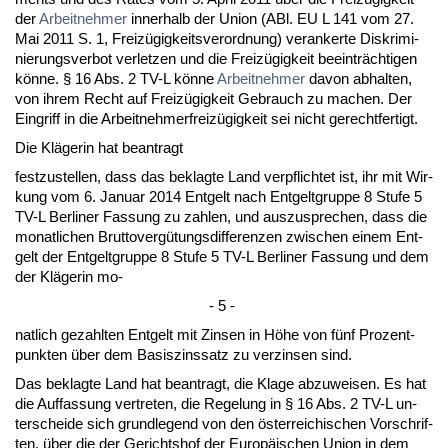
der
Ar­beit­neh­mer
in­ner­halb der Uni­on (ABl. EU L 141 vom 27.
Mai 2011 S. 1, Freizügig­keits­ver­ord­nung) ver­an­ker­te Dis­kri­mi­
nie­rungs­ver­bot ver­let­zen und die Freizügig­keit be­ein­träch­ti­gen
könne. § 16 Abs. 2 TV-L könne
Ar­beit­neh­mer
da­von ab­hal­ten,
von ih­rem Recht auf Freizügig­keit Ge­brauch zu ma­chen. Der
Ein­griff in die Ar­beit­neh­mer­freizügig­keit sei nicht ge­recht­fer­tigt.
Die Kläge­rin hat be­an­tragt
fest­zu­stel­len, dass das be­klag­te Land ver­pflich­tet ist, ihr mit Wir­
kung vom 6. Ja­nu­ar 2014 Ent­gelt nach Ent­gelt­grup­pe 8 Stu­fe 5
TV-L Ber­li­ner Fas­sung zu zah­len, und aus­zu­spre­chen, dass die
mo­nat­li­chen Brut­to­vergütungs­dif­fe­ren­zen zwi­schen ei­nem Ent­
gelt der Ent­gelt­grup­pe 8 Stu­fe 5 TV-L Ber­li­ner Fas­sung und dem
der Kläge­rin mo-
- 5 -
nat­lich ge­zahl­ten Ent­gelt mit Zin­sen in Höhe von fünf Pro­zent­
punk­ten über dem Ba­sis­zins­satz zu ver­zin­sen sind.
Das be­klag­te Land hat be­an­tragt, die Kla­ge ab­zu­wei­sen. Es hat
die Auf­fas­sung ver­tre­ten, die Re­ge­lung in § 16 Abs. 2 TV-L un­
ter­schei­de sich grund­le­gend von den öster­rei­chi­schen Vor­schrif­
ten, über die der Ge­richts­hof der Eu­ropäischen Uni­on in dem