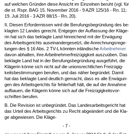
auf wel­chen Gründen die­se An­sicht im Ein­zel­nen be­ruht (vgl. für
die st. Rspr. BAG 15. No­vem­ber 2016 - 9 AZR 125/16 - Rn. 11;
19. Ju­li 2016 - 3 AZR 88/15 - Rn. 20).
II. Die­sen Er­for­der­nis­sen wird die Be­ru­fungs­be­gründung des be­
klag­ten 12 Lan­des ge­recht. Ent­ge­gen der Auf­fas­sung der Kläge­
rin hat sich das be­klag­te Land hin­rei­chend mit der Erwägung
des Ar­beits­ge­richts aus­ein­an­der­ge­setzt, die An­rech­nungs­re­ge­
lun­gen des § 16 Abs. 2 TV-L könn­ten inländi­sche
Ar­beit­neh­mer
da­von ab­hal­ten, ih­re Ar­beit­neh­mer­freizügig­keit aus­zuüben. Das
be­klag­te Land hat in der Be­ru­fungs­be­gründung aus­geführt, die
Kläge­rin könne sich nicht auf die uni­ons­recht­li­chen Freizügig­
keits­be­stim­mun­gen be­ru­fen, und das näher be­gründet. Da­mit
hat das be­klag­te Land deut­lich ge­macht, dass es al­le Erwägun­
gen des Ar­beits­ge­richts für feh­ler­haft hält, die auf der An­nah­me
auf­bau­en, die Kläge­rin könne sich auf die Freizügig­keits­vor­
schrif­ten be­ru­fen.
B. Die Re­vi­si­on ist un­be­gründet. Das Lan­des­ar­beits­ge­richt hat
das Ur­teil des Ar­beits­ge­richts zu Recht ab­geändert und die Kla­
ge ab­ge­wie­sen. Die Kläge-
- 7 -