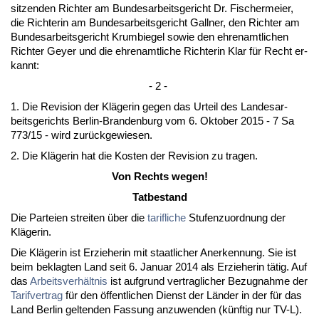
sit­zen­den Rich­ter am Bun­des­ar­beits­ge­richt Dr. Fi­scher­mei­er,
die Rich­te­rin am Bun­des­ar­beits­ge­richt Gall­ner, den Rich­ter am
Bun­des­ar­beits­ge­richt Krum­bie­gel so­wie den eh­ren­amt­li­chen
Rich­ter Gey­er und die eh­ren­amt­li­che Rich­te­rin Klar für Recht er­
kannt:
- 2 -
1. Die Re­vi­si­on der Kläge­rin ge­gen das Ur­teil des Lan­des­ar­
beits­ge­richts Ber­lin-Bran­den­burg vom 6. Ok­to­ber 2015 - 7 Sa
773/15 - wird zurück­ge­wie­sen.
2. Die Kläge­rin hat die Kos­ten der Re­vi­si­on zu tra­gen.
Von Rechts we­gen!
Tat­be­stand
Die Par­tei­en strei­ten über die
ta­rif­li­che
Stu­fen­zu­ord­nung der
Kläge­rin.
Die Kläge­rin ist Er­zie­he­rin mit staat­li­cher An­er­ken­nung. Sie ist
beim be­klag­ten Land seit 6. Ja­nu­ar 2014 als Er­zie­he­rin tätig. Auf
das
Ar­beits­verhält­nis
ist auf­grund ver­trag­li­cher Be­zug­nah­me der
Ta­rif­ver­trag
für den öffent­li­chen Dienst der Länder in der für das
Land Ber­lin gel­ten­den Fas­sung an­zu­wen­den (künf­tig nur TV-L).