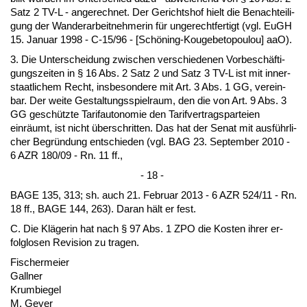
Satz 2 TV-L - an­ge­rech­net. Der Ge­richts­hof hielt die Be­nach­tei­li­
gung der Wan­der­ar­beit­neh­me­rin für un­ge­recht­fer­tigt (vgl. EuGH
15. Ja­nu­ar 1998 - C-15/96 - [Schöning-Kouge­be­to­pou­lou] aaO).
3. Die Un­ter­schei­dung zwi­schen ver­schie­de­nen Vor­beschäfti­
gungs­zei­ten in § 16 Abs. 2 Satz 2 und Satz 3 TV-L ist mit in­ner­
staat­li­chem Recht, ins­be­son­de­re mit Art. 3 Abs. 1 GG, ver­ein­
bar. Der wei­te Ge­stal­tungs­spiel­raum, den die von Art. 9 Abs. 3
GG geschütz­te Ta­rif­au­to­no­mie den Ta­rif­ver­trags­par­tei­en
einräumt, ist nicht über­schrit­ten. Das hat der Se­nat mit ausführ­li­
cher Be­gründung ent­schie­den (vgl. BAG 23. Sep­tem­ber 2010 -
6 AZR 180/09 - Rn. 11 ff.,
- 18 -
BA­GE 135, 313; sh. auch 21. Fe­bru­ar 2013 - 6 AZR 524/11 - Rn.
18 ff., BA­GE 144, 263). Dar­an hält er fest.
C. Die Kläge­rin hat nach § 97 Abs. 1 ZPO die Kos­ten ih­rer er­
folg­lo­sen Re­vi­si­on zu tra­gen.
Fi­scher­mei­er
Gall­ner
Krum­bie­gel
M. Gey­er