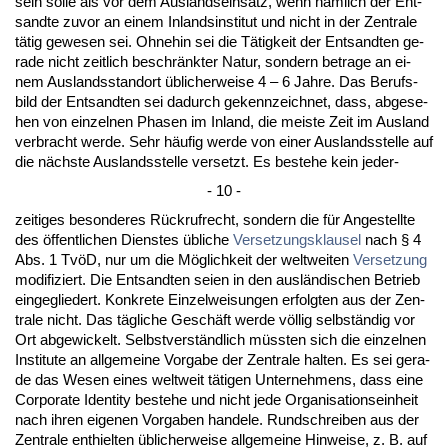
sein sol­le als vor dem Aus­lands­ein­satz, wenn nämlich der Ent­
sand­te zu­vor an ei­nem In­lands­in­sti­tut und nicht in der Zen­tra­le
tätig ge­we­sen sei. Oh­ne­hin sei die Tätig­keit der Ent­sand­ten ge­
ra­de nicht zeit­lich be­schränk­ter Na­tur, son­dern be­tra­ge an ei­
nem Aus­lands­stand­ort übli­cher­wei­se 4 – 6 Jah­re. Das Be­rufs­
bild der Ent­sand­ten sei da­durch ge­kenn­zeich­net, dass, ab­ge­se­
hen von ein­zel­nen Pha­sen im In­land, die meis­te Zeit im Aus­land
ver­bracht wer­de. Sehr häufig wer­de von ei­ner Aus­lands­stel­le auf
die nächs­te Aus­lands­stel­le ver­setzt. Es be­ste­he kein je­der-
- 10 -
zei­ti­ges be­son­de­res Rück­ruf­recht, son­dern die für An­ge­stell­te
des öffent­li­chen Diens­tes übli­che
Ver­set­zungs­klau­sel
nach § 4
Abs. 1 TvöD, nur um die Möglich­keit der welt­wei­ten
Ver­set­zung
mo­di­fi­ziert. Die Ent­sand­ten sei­en in den ausländi­schen Be­trieb
ein­ge­glie­dert. Kon­kre­te Ein­zel­wei­sun­gen er­folg­ten aus der Zen­
tra­le nicht. Das tägli­che Geschäft wer­de völlig selbständig vor
Ort ab­ge­wi­ckelt. Selbst­verständ­lich müss­ten sich die ein­zel­nen
In­sti­tu­te an all­ge­mei­ne Vor­ga­be der Zen­tra­le hal­ten. Es sei ge­ra­
de das We­sen ei­nes welt­weit täti­gen Un­ter­neh­mens, dass ei­ne
Cor­po­ra­te Iden­ti­ty be­ste­he und nicht je­de Or­ga­ni­sa­ti­ons­ein­heit
nach ih­ren ei­ge­nen Vor­ga­ben han­de­le. Rund­schrei­ben aus der
Zen­tra­le ent­hiel­ten übli­cher­wei­se all­ge­mei­ne Hin­wei­se, z. B. auf