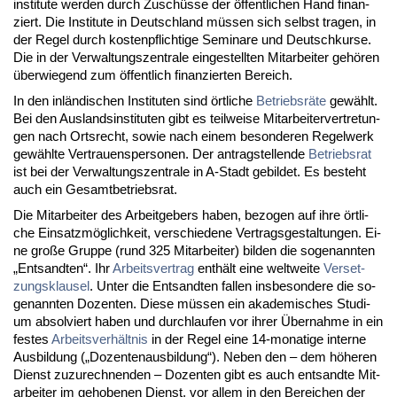
in­sti­tu­te wer­den durch Zuschüsse der öffent­li­chen Hand fi­nan­
ziert. Die In­sti­tu­te in Deutsch­land müssen sich selbst tra­gen, in
der Re­gel durch kos­ten­pflich­ti­ge Se­mi­na­re und Deutsch­kur­se.
Die in der Ver­wal­tungs­zen­tra­le ein­ge­stell­ten Mit­ar­bei­ter gehören
über­wie­gend zum öffent­lich fi­nan­zier­ten Be­reich.
In den inländi­schen In­sti­tu­ten sind ört­li­che
Be­triebsräte
gewählt.
Bei den Aus­lands­in­sti­tu­ten gibt es teil­wei­se Mit­ar­bei­ter­ver­tre­tun­
gen nach Orts­recht, so­wie nach ei­nem be­son­de­ren Re­gel­werk
gewähl­te Ver­trau­ens­per­so­nen. Der an­trag­stel­len­de
Be­triebs­rat
ist bei der Ver­wal­tungs­zen­tra­le in A-Stadt ge­bil­det. Es be­steht
auch ein Ge­samt­be­triebs­rat.
Die Mit­ar­bei­ter des Ar­beit­ge­bers ha­ben, be­zo­gen auf ih­re ört­li­
che Ein­satzmöglich­keit, ver­schie­de­ne Ver­trags­ge­stal­tun­gen. Ei­
ne große Grup­pe (rund 325 Mit­ar­bei­ter) bil­den die so­ge­nann­ten
„Ent­sand­ten“. Ihr
Ar­beits­ver­trag
enthält ei­ne welt­wei­te
Ver­set­
zungs­klau­sel
. Un­ter die Ent­sand­ten fal­len ins­be­son­de­re die so­
ge­nann­ten Do­zen­ten. Die­se müssen ein aka­de­mi­sches Stu­di­
um ab­sol­viert ha­ben und durch­lau­fen vor ih­rer Über­nah­me in ein
fes­tes
Ar­beits­verhält­nis
in der Re­gel ei­ne 14-mo­na­ti­ge in­ter­ne
Aus­bil­dung („Do­zen­ten­aus­bil­dung“). Ne­ben den – dem höhe­ren
Dienst zu­zu­rech­nen­den – Do­zen­ten gibt es auch ent­sand­te Mit­
ar­bei­ter im ge­ho­be­nen Dienst, vor al­lem in den Be­rei­chen der