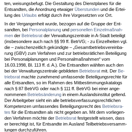
ten, wei­sungs­be­fugt. Die Ge­stal­tung des Dienst­pla­nes für die
Ent­sand­ten, die An­ord­nung et­wai­ger
Über­stun­den
und die Er­tei­
lung des
Ur­laubs
er­folgt durch ih­re Vor­ge­setz­ten vor Ort.
In der Ver­gan­gen­heit wur­de, be­zo­gen auf die Grup­pe der Ent­
sand­ten, bei
Per­so­nal­pla­nung
und
per­so­nel­len Ein­zel­maßnah­
men
der
Be­triebs­rat
der Ver­wal­tungs­zen­tra­le in A-Stadt be­tei­ligt
(ins­be­son­de­re auch nach §§ 99 ff. Be­trVG; - zu Ein­zel­hei­ten vgl.
die – zwi­schen­zeit­lich gekündig­te – „Ge­samt­be­triebs­ver­ein­ba­
rung (GBV) zum Ver­fah­ren und zur be­triebsrätli­chen Be­tei­li­gung
bei Per­so­nal­pla­nun­gen und Per­so­nal­maßnah­men“ vom
16.03.1998, Bl. 113 ff. d. A.). Die Ent­sand­ten wähl­ten auch den
bei der Ver­wal­tungs­zen­tra­le ge­bil­de­ten
Be­triebs­rat
mit. Der
Be­
triebs­rat
mach­te zu­neh­mend um­fas­sen­de Be­tei­li­gungs­rech­te für
al­le Ent­sand­ten, so im Rah­men des Mit­be­stim­mungs­ka­ta­logs
nach § 87 Be­trVG oder nach § 111 ff. Be­trVG bei ei­ner an­ge­
nom­me­nen
Be­triebsände­rung
in ei­nem Aus­lands­in­sti­tut gel­tend.
Der Ar­beit­ge­ber sieht ein al­le be­triebs­ver­fas­sungs­recht­li­chen
Kom­pe­ten­zen um­fas­sen­des Be­tei­li­gungs­recht des
Be­triebs­ra­
tes
für die Ent­sand­ten als nicht ge­ge­ben an. Mit dem vor­lie­gen­
den Ver­fah­ren möch­te der
Be­triebs­rat
fest­ge­stellt wis­sen, dass
er be­rech­tigt ist, für Ent­sand­te im Aus­land Teil­be­triebs­ver­samm­
lun­gen durch­zuführen.