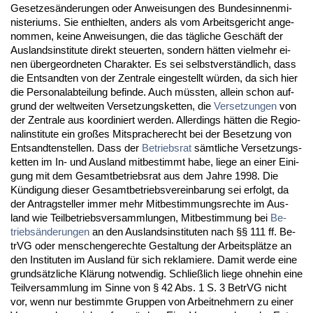
Ge­set­zesände­run­gen oder An­wei­sun­gen des Bun­des­in­nen­mi­
nis­te­ri­ums. Sie ent­hiel­ten, an­ders als vom Ar­beits­ge­richt an­ge­
nom­men, kei­ne An­wei­sun­gen, die das tägli­che Geschäft der
Aus­lands­in­sti­tu­te di­rekt steu­er­ten, son­dern hätten viel­mehr ei­
nen über­ge­ord­ne­ten Cha­rak­ter. Es sei selbst­verständ­lich, dass
die Ent­sand­ten von der Zen­tra­le ein­ge­stellt würden, da sich hier
die Per­so­nal­ab­tei­lung be­fin­de. Auch müss­ten, al­lein schon auf­
grund der welt­wei­ten Ver­set­zungs­ket­ten, die
Ver­set­zun­gen
von
der Zen­tra­le aus ko­or­di­niert wer­den. Al­ler­dings hätten die Re­gio­
nal­in­sti­tu­te ein großes Mit­spra­che­recht bei der Be­set­zung von
Ent­sand­ten­stel­len. Dass der
Be­triebs­rat
sämt­li­che Ver­set­zungs­
ket­ten im In- und Aus­land mit­be­stimmt ha­be, lie­ge an ei­ner Ei­ni­
gung mit dem Ge­samt­be­triebs­rat aus dem Jah­re 1998. Die
Kündi­gung die­ser Ge­samt­be­triebs­ver­ein­ba­rung sei er­folgt, da
der An­trag­stel­ler im­mer mehr Mit­be­stim­mungs­rech­te im Aus­
land wie Teil­be­triebs­ver­samm­lun­gen, Mit­be­stim­mung bei
Be­
triebsände­run­gen
an den Aus­lands­in­sti­tu­ten nach §§ 111 ff. Be­
trVG oder men­schen­ge­rech­te Ge­stal­tung der Ar­beitsplätze an
den In­sti­tu­ten im Aus­land für sich re­kla­mie­re. Da­mit wer­de ei­ne
grundsätz­li­che Klärung not­wen­dig. Sch­ließlich lie­ge oh­ne­hin ei­ne
Teil­ver­samm­lung im Sin­ne von § 42 Abs. 1 S. 3 Be­trVG nicht
vor, wenn nur be­stimm­te Grup­pen von Ar­beit­neh­mern zu ei­ner