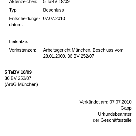
Akten­zeichen:
5 TaBV 18/09
Typ:
Beschluss
Ent­scheid­ungs­
07.07.2010
datum:
Leit­sätze:
Vor­ins­tan­zen:
Arbeitsgericht München, Beschluss vom
28.01.2009, 36 BV 252/07
5 TaBV 18/09
36 BV 252/07
(ArbG München)
Verkündet am: 07.07.2010
Gapp
Ur­kunds­be­am­ter
der Geschäfts­stel­le