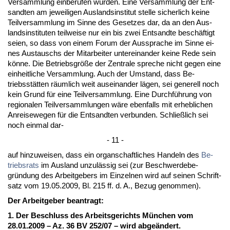
Ver­samm­lung ein­be­ru­fen würden. Ei­ne Ver­samm­lung der Ent­
sand­ten am je­wei­li­gen Aus­lands­in­sti­tut stel­le si­cher­lich kei­ne
Teil­ver­samm­lung im Sin­ne des Ge­set­zes dar, da an den Aus­
lands­in­sti­tu­ten teil­wei­se nur ein bis zwei Ent­sand­te beschäftigt
sei­en, so dass von ei­nem Fo­rum der Aus­spra­che im Sin­ne ei­
nes Aus­tauschs der Mit­ar­bei­ter un­ter­ein­an­der kei­ne Re­de sein
könne. Die Be­triebs­größe der Zen­tra­le spre­che nicht ge­gen ei­ne
ein­heit­li­che Ver­samm­lung. Auch der Um­stand, dass Be­
triebsstätten räum­lich weit aus­ein­an­der lägen, sei ge­ne­rell noch
kein Grund für ei­ne Teil­ver­samm­lung. Ei­ne Durchführung von
re­gio­na­len Teil­ver­samm­lun­gen wäre eben­falls mit er­heb­li­chen
An­rei­se­we­gen für die Ent­sand­ten ver­bun­den. Sch­ließlich sei
noch ein­mal dar-
- 11 -
auf hin­zu­wei­sen, dass ein or­gan­schaft­li­ches Han­deln des
Be­
triebs­rats
im Aus­land un­zulässig sei (zur Be­schwer­de­be­
gründung des Ar­beit­ge­bers im Ein­zel­nen wird auf sei­nen Schrift­
satz vom 19.05.2009, Bl. 215 ff. d. A., Be­zug ge­nom­men).
Der Ar­beit­ge­ber be­an­tragt:
1. Der Be­schluss des Ar­beits­ge­richts München vom
28.01.2009 – Az. 36 BV 252/07 – wird ab­geändert.