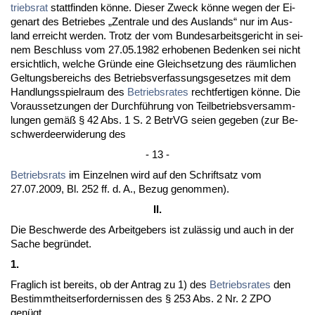
triebs­rat
statt­fin­den könne. Die­ser Zweck könne we­gen der Ei­
gen­art des Be­trie­bes „Zen­tra­le und des Aus­lands“ nur im Aus­
land er­reicht wer­den. Trotz der vom Bun­des­ar­beits­ge­richt in sei­
nem Be­schluss vom 27.05.1982 er­ho­be­nen Be­den­ken sei nicht
er­sicht­lich, wel­che Gründe ei­ne Gleich­set­zung des räum­li­chen
Gel­tungs­be­reichs des Be­triebs­ver­fas­sungs­ge­set­zes mit dem
Hand­lungs­spiel­raum des
Be­triebs­ra­tes
recht­fer­ti­gen könne. Die
Vor­aus­set­zun­gen der Durchführung von Teil­be­triebs­ver­samm­
lun­gen gemäß § 42 Abs. 1 S. 2 Be­trVG sei­en ge­ge­ben (zur Be­
schwer­de­er­wi­de­rung des
- 13 -
Be­triebs­rats
im Ein­zel­nen wird auf den Schrift­satz vom
27.07.2009, Bl. 252 ff. d. A., Be­zug ge­nom­men).
II.
Die Be­schwer­de des Ar­beit­ge­bers ist zulässig und auch in der
Sa­che be­gründet.
1.
Frag­lich ist be­reits, ob der An­trag zu 1) des
Be­triebs­ra­tes
den
Be­stimmt­heits­er­for­der­nis­sen des § 253 Abs. 2 Nr. 2 ZPO
genügt.