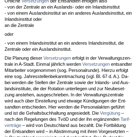
Ört­li­che
Ver­set­zun­gen
der Ent­sand­ten er­fol­gen al­so
- von der Zen­tra­le an ein Aus­lands- oder ein In­lands­in­sti­tut
- von ei­nem Aus­lands­in­sti­tut an ein an­de­res Aus­lands­in­sti­tut, ein
In­lands­in­sti­tut oder
an die Zen­tra­le
oder
- von ei­nem In­lands­in­sti­tut an ein an­de­res In­lands­in­sti­tut, die
Zen­tra­le oder ein Aus­lands­in­sti­tut.
Die Pla­nung die­ser
Ver­set­zun­gen
er­folgt in der Ver­wal­tungs­zen­
tra­le in A-Stadt. Ein­mal jähr­lich wer­den
Ver­set­zun­gen
ent­sand­ter
Mit­ar­bei­ter vor­ge­nom­men (sog. Per­so­nal­run­de). Hier­zu er­folgt
ei­ne sog. Jah­res­stel­len­be­kannt­ma­chung (vgl. Bl. 67 d. A.). Da­
bei wer­den die Stel­len der Zen­tra­le so­wie der In­lands- und Aus­
lands­in­sti­tu­te, die der Ro­ta­ti­on un­ter­lie­gen und zur Neu­be­set­
zung an­ste­hen, aus­ge­schrie­ben. In der Ver­wal­tungs­zen­tra­le
wird auch über Ein­stel­lung und et­wai­ge Kündi­gun­gen der Ent­
sand­ten ent­schie­den. Hier wer­den die Per­so­nal­ak­ten geführt
und ist die Ge­halts­buch­hal­tung an­ge­sie­delt. Die
Vergütung
–
nach den Re­ge­lun­gen des TvöD und der ihn ergänzen­den
Ta­rif­
verträge
– wird von Deutsch­land aus be­zahlt. Die Fort­bil­dung
der Ent­sand­ten wird – in Ab­stim­mung mit ih­ren Vor­ge­setz­ten –