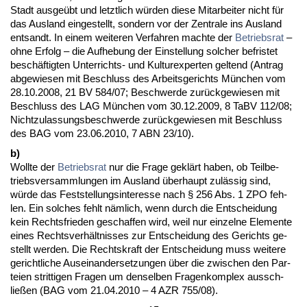
Stadt aus­geübt und letzt­lich würden die­se Mit­ar­bei­ter nicht für
das Aus­land ein­ge­stellt, son­dern vor der Zen­tra­le ins Aus­land
ent­sandt. In ei­nem wei­te­ren Ver­fah­ren mach­te der
Be­triebs­rat
–
oh­ne Er­folg – die Auf­he­bung der Ein­stel­lung sol­cher be­fris­tet
beschäftig­ten Un­ter­richts- und Kul­tur­ex­per­ten gel­tend (An­trag
ab­ge­wie­sen mit Be­schluss des Ar­beits­ge­richts München vom
28.10.2008, 21 BV 584/07; Be­schwer­de zurück­ge­wie­sen mit
Be­schluss des LAG München vom 30.12.2009, 8 TaBV 112/08;
Nicht­zu­las­sungs­be­schwer­de zurück­ge­wie­sen mit Be­schluss
des BAG vom 23.06.2010, 7 ABN 23/10).
b)
Woll­te der
Be­triebs­rat
nur die Fra­ge geklärt ha­ben, ob Teil­be­
triebs­ver­samm­lun­gen im Aus­land über­haupt zulässig sind,
würde das Fest­stel­lungs­in­ter­es­se nach § 256 Abs. 1 ZPO feh­
len. Ein sol­ches fehlt nämlich, wenn durch die Ent­schei­dung
kein Rechts­frie­den ge­schaf­fen wird, weil nur ein­zel­ne Ele­men­te
ei­nes Rechts­verhält­nis­ses zur Ent­schei­dung des Ge­richts ge­
stellt wer­den. Die Rechts­kraft der Ent­schei­dung muss wei­te­re
ge­richt­li­che Aus­ein­an­der­set­zun­gen über die zwi­schen den Par­
tei­en strit­ti­gen Fra­gen um den­sel­ben Fra­gen­kom­plex aus­sch­
ließen (BAG vom 21.04.2010 – 4 AZR 755/08).