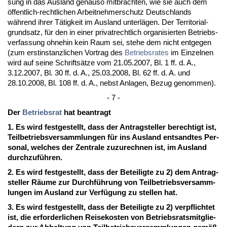
sung in das Aus­land ge­nau­so mit­bräch­ten, wie sie auch dem
öffent­lich-recht­li­chen Ar­beit­neh­mer­schutz Deutsch­lands
während ih­rer Tätig­keit im Aus­land un­terlägen. Der Ter­ri­to­ri­al­
grund­satz, für den in ei­ner pri­vat­recht­lich or­ga­ni­sier­ten Be­triebs­
ver­fas­sung oh­ne­hin kein Raum sei, ste­he dem nicht ent­ge­gen
(zum erst­in­stanz­li­chen Vor­trag des
Be­triebs­ra­tes
im Ein­zel­nen
wird auf sei­ne Schriftsätze vom 21.05.2007, Bl. 1 ff. d. A.,
3.12.2007, Bl. 30 ff. d. A., 25.03.2008, Bl. 62 ff. d. A. und
28.10.2008, Bl. 108 ff. d. A., nebst An­la­gen, Be­zug ge­nom­men).
- 7 -
Der
Be­triebs­rat
hat be­an­tragt
1. Es wird fest­ge­stellt, dass der An­trag­stel­ler be­rech­tigt ist,
Teil­be­triebs­ver­samm­lun­gen für ins Aus­land ent­sand­tes Per­
so­nal, wel­ches der Zen­tra­le zu­zu­rech­nen ist, im Aus­land
durch­zuführen.
2. Es wird fest­ge­stellt, dass der Be­tei­lig­te zu 2) dem An­trag­
stel­ler Räume zur Durchführung von Teil­be­triebs­ver­samm­
lun­gen im Aus­land zur Verfügung zu stel­len hat.
3. Es wird fest­ge­stellt, dass der Be­tei­lig­te zu 2) ver­pflich­tet
ist, die er­for­der­li­chen Rei­se­kos­ten von Be­triebs­rats­mit­glie­