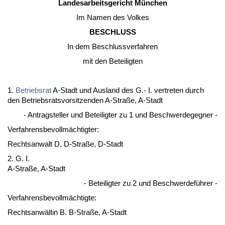
Lan­des­ar­beits­ge­richt München
Im Na­men des Vol­kes
BESCHLUSS
In dem Be­schluss­ver­fah­ren
mit den Be­tei­lig­ten
1.
Be­triebs­rat
A-Stadt und Aus­land des G.- I. ver­tre­ten durch
den Be­triebs­rats­vor­sit­zen­den A-Straße, A-Stadt
- An­trag­stel­ler und Be­tei­lig­ter zu 1 und Be­schwer­de­geg­ner -
Ver­fah­rens­be­vollmäch­tig­ter:
Rechts­an­walt D. D-Straße, D-Stadt
2. G. I.
A-Straße, A-Stadt
- Be­tei­lig­ter zu 2 und Be­schwer­deführer -
Ver­fah­rens­be­vollmäch­tig­te:
Rechts­anwältin B. B-Straße, A-Stadt