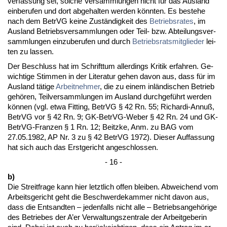
ver­fas­sung sei, sol­che Ver­samm­lun­gen nicht für das Aus­land
ein­be­ru­fen und dort ab­ge­hal­ten wer­den könn­ten. Es be­ste­he
nach dem Be­trVG kei­ne Zuständig­keit des
Be­triebs­ra­tes
, im
Aus­land Be­triebs­ver­samm­lun­gen oder Teil- bzw. Ab­tei­lungs­ver­
samm­lun­gen ein­zu­be­ru­fen und durch
Be­triebs­rats­mit­glie­der
lei­
ten zu las­sen.
Der Be­schluss hat im Schrift­tum al­ler­dings Kri­tik er­fah­ren. Ge­
wich­ti­ge Stim­men in der Li­te­ra­tur ge­hen da­von aus, dass für im
Aus­land täti­ge
Ar­beit­neh­mer
, die zu ei­nem inländi­schen Be­trieb
gehören, Teil­ver­samm­lun­gen im Aus­land durch­geführt wer­den
können (vgl. et­wa Fit­ting, Be­trVG § 42 Rn. 55; Ri­char­di-An­nuß,
Be­trVG vor § 42 Rn. 9; GK-Be­trVG-We­ber § 42 Rn. 24 und GK-
Be­trVG-Fran­zen § 1 Rn. 12; Beitz­ke, Anm. zu BAG vom
27.05.1982, AP Nr. 3 zu § 42 Be­trVG 1972). Die­ser Auf­fas­sung
hat sich auch das Erst­ge­richt an­ge­schlos­sen.
- 16 -
b)
Die Streit­fra­ge kann hier letzt­lich of­fen blei­ben. Ab­wei­chend vom
Ar­beits­ge­richt geht die Be­schwer­de­kam­mer nicht da­von aus,
dass die Ent­sand­ten – je­den­falls nicht al­le – Be­triebs­an­gehöri­ge
des Be­trie­bes der A’er Ver­wal­tungs­zen­tra­le der Ar­beit­ge­be­rin