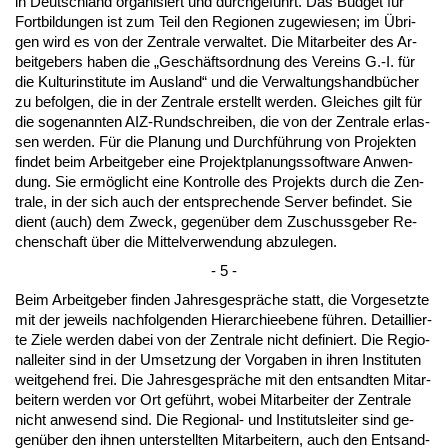
in Deutsch­land or­ga­ni­siert und durch­geführt. Das Bud­get für
Fort­bil­dun­gen ist zum Teil den Re­gio­nen zu­ge­wie­sen; im Übri­
gen wird es von der Zen­tra­le ver­wal­tet. Die Mit­ar­bei­ter des Ar­
beit­ge­bers ha­ben die „Geschäfts­ord­nung des Ver­eins G.-I. für
die Kul­tur­in­sti­tu­te im Aus­land“ und die Ver­wal­tungs­handbücher
zu be­fol­gen, die in der Zen­tra­le er­stellt wer­den. Glei­ches gilt für
die so­ge­nann­ten AIZ-Rund­schrei­ben, die von der Zen­tra­le er­las­
sen wer­den. Für die Pla­nung und Durchführung von Pro­jek­ten
fin­det beim Ar­beit­ge­ber ei­ne Pro­jekt­pla­nungs­soft­ware An­wen­
dung. Sie ermöglicht ei­ne Kon­trol­le des Pro­jekts durch die Zen­
tra­le, in der sich auch der ent­spre­chen­de Ser­ver be­fin­det. Sie
dient (auch) dem Zweck, ge­genüber dem Zu­schuss­ge­ber Re­
chen­schaft über die Mit­tel­ver­wen­dung ab­zu­le­gen.
- 5 -
Beim Ar­beit­ge­ber fin­den Jah­res­gespräche statt, die Vor­ge­setz­te
mit der je­weils nach­fol­gen­den Hier­ar­chie­ebe­ne führen. De­tail­lier­
te Zie­le wer­den da­bei von der Zen­tra­le nicht de­fi­niert. Die Re­gio­
nal­lei­ter sind in der Um­set­zung der Vor­ga­ben in ih­ren In­sti­tu­ten
weit­ge­hend frei. Die Jah­res­gespräche mit den ent­sand­ten Mit­ar­
bei­tern wer­den vor Ort geführt, wo­bei Mit­ar­bei­ter der Zen­tra­le
nicht an­we­send sind. Die Re­gio­nal- und In­sti­tuts­lei­ter sind ge­
genüber den ih­nen un­ter­stell­ten Mit­ar­bei­tern, auch den Ent­sand­