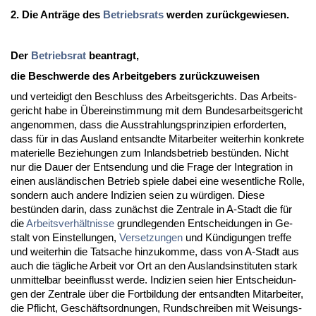
2. Die Anträge des
Be­triebs­rats
wer­den zurück­ge­wie­sen.
Der
Be­triebs­rat
be­an­tragt,
die Be­schwer­de des Ar­beit­ge­bers zurück­zu­wei­sen
und ver­tei­digt den Be­schluss des Ar­beits­ge­richts. Das Ar­beits­
ge­richt ha­be in Übe­rein­stim­mung mit dem Bun­des­ar­beits­ge­richt
an­ge­nom­men, dass die Aus­strah­lungs­prin­zi­pi­en er­for­der­ten,
dass für in das Aus­land ent­sand­te Mit­ar­bei­ter wei­ter­hin kon­kre­te
ma­te­ri­el­le Be­zie­hun­gen zum In­lands­be­trieb bestünden. Nicht
nur die Dau­er der Ent­sen­dung und die Fra­ge der In­te­gra­ti­on in
ei­nen ausländi­schen Be­trieb spie­le da­bei ei­ne we­sent­li­che Rol­le,
son­dern auch an­de­re In­di­zi­en sei­en zu würdi­gen. Die­se
bestünden dar­in, dass zunächst die Zen­tra­le in A-Stadt die für
die
Ar­beits­verhält­nis­se
grund­le­gen­den Ent­schei­dun­gen in Ge­
stalt von Ein­stel­lun­gen,
Ver­set­zun­gen
und Kündi­gun­gen tref­fe
und wei­ter­hin die Tat­sa­che hin­zu­kom­me, dass von A-Stadt aus
auch die tägli­che Ar­beit vor Ort an den Aus­lands­in­sti­tu­ten stark
un­mit­tel­bar be­ein­flusst wer­de. In­di­zi­en sei­en hier Ent­schei­dun­
gen der Zen­tra­le über die Fort­bil­dung der ent­sand­ten Mit­ar­bei­ter,
die Pflicht, Geschäfts­ord­nun­gen, Rund­schrei­ben mit Wei­sung­s­