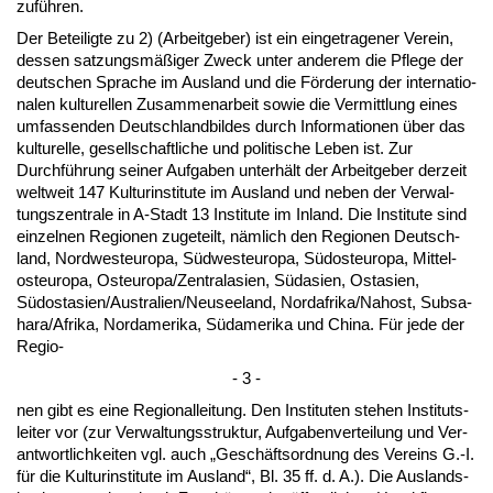
zuführen.
Der Be­tei­lig­te zu 2) (Ar­beit­ge­ber) ist ein ein­ge­tra­ge­ner Ver­ein,
des­sen sat­zungsmäßiger Zweck un­ter an­de­rem die Pfle­ge der
deut­schen Spra­che im Aus­land und die Förde­rung der in­ter­na­tio­
na­len kul­tu­rel­len Zu­sam­men­ar­beit so­wie die Ver­mitt­lung ei­nes
um­fas­sen­den Deutsch­land­bil­des durch In­for­ma­tio­nen über das
kul­tu­rel­le, ge­sell­schaft­li­che und po­li­ti­sche Le­ben ist. Zur
Durchführung sei­ner Auf­ga­ben un­terhält der Ar­beit­ge­ber der­zeit
welt­weit 147 Kul­tur­in­sti­tu­te im Aus­land und ne­ben der Ver­wal­
tungs­zen­tra­le in A-Stadt 13 In­sti­tu­te im In­land. Die In­sti­tu­te sind
ein­zel­nen Re­gio­nen zu­ge­teilt, nämlich den Re­gio­nen Deutsch­
land, Nord­west­eu­ro­pa, Südwest­eu­ro­pa, Südo­st­eu­ro­pa, Mit­tel­
ost­eu­ro­pa, Ost­eu­ro­pa/Zen­tral­asi­en, Süda­si­en, Ost­asi­en,
Südost­asi­en/Aus­tra­li­en/Neu­see­land, Nord­afri­ka/Nah­ost, Sub­sa­
ha­ra/Afri­ka, Nord­ame­ri­ka, Südame­ri­ka und Chi­na. Für je­de der
Re­gio-
- 3 -
nen gibt es ei­ne Re­gio­nal­lei­tung. Den In­sti­tu­ten ste­hen In­sti­tuts­
lei­ter vor (zur Ver­wal­tungs­struk­tur, Auf­ga­ben­ver­tei­lung und Ver­
ant­wort­lich­kei­ten vgl. auch „Geschäfts­ord­nung des Ver­eins G.-I.
für die Kul­tur­in­sti­tu­te im Aus­land“, Bl. 35 ff. d. A.). Die Aus­lands­