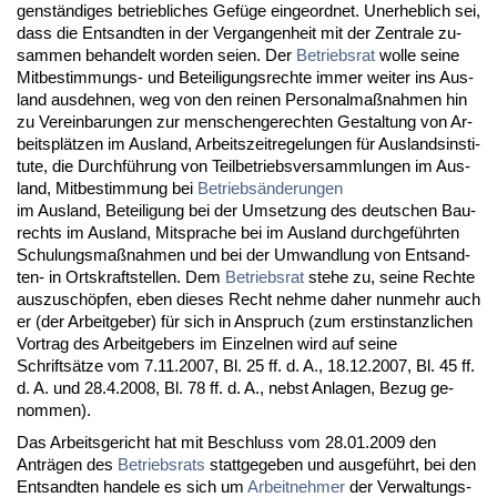
genständi­ges be­trieb­li­ches Gefüge ein­ge­ord­net. Un­er­heb­lich sei,
dass die Ent­sand­ten in der Ver­gan­gen­heit mit der Zen­tra­le zu­
sam­men be­han­delt wor­den sei­en. Der
Be­triebs­rat
wol­le sei­ne
Mit­be­stim­mungs- und Be­tei­li­gungs­rech­te im­mer wei­ter ins Aus­
land aus­deh­nen, weg von den rei­nen Per­so­nal­maßnah­men hin
zu Ver­ein­ba­run­gen zur men­schen­ge­rech­ten Ge­stal­tung von Ar­
beitsplätzen im Aus­land, Ar­beits­zeit­re­ge­lun­gen für Aus­lands­in­sti­
tu­te, die Durchführung von Teil­be­triebs­ver­samm­lun­gen im Aus­
land, Mit­be­stim­mung bei
Be­triebsände­run­gen
im Aus­land, Be­tei­li­gung bei der Um­set­zung des deut­schen Bau­
rechts im Aus­land, Mit­spra­che bei im Aus­land durch­geführ­ten
Schu­lungs­maßnah­men und bei der Um­wand­lung von Ent­sand­
ten- in Orts­kraft­stel­len. Dem
Be­triebs­rat
ste­he zu, sei­ne Rech­te
aus­zuschöpfen, eben die­ses Recht neh­me da­her nun­mehr auch
er (der Ar­beit­ge­ber) für sich in An­spruch (zum erst­in­stanz­li­chen
Vor­trag des Ar­beit­ge­bers im Ein­zel­nen wird auf sei­ne
Schriftsätze vom 7.11.2007, Bl. 25 ff. d. A., 18.12.2007, Bl. 45 ff.
d. A. und 28.4.2008, Bl. 78 ff. d. A., nebst An­la­gen, Be­zug ge­
nom­men).
Das Ar­beits­ge­richt hat mit Be­schluss vom 28.01.2009 den
Anträgen des
Be­triebs­rats
statt­ge­ge­ben und aus­geführt, bei den
Ent­sand­ten han­de­le es sich um
Ar­beit­neh­mer
der Ver­wal­tungs­