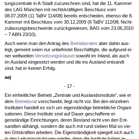
tungs­zen­tra­le in A-Stadt zu­zu­rech­nen sind, hat die 11. Kam­mer
des LAG München mit rechts­kräfti­gem Be­schluss vom
08.07.2009 (11 TaBV 114/08) be­reits ent­schie­den, eben­so die 8.
Kam­mer mit Be­schluss vom 30.12.2009 (8 TaBV 112/08; Nicht­
zu­las­sungs­be­schwer­de zurück­ge­wie­sen, BAG vom 23.06.2010
– 7 ABN 23/10).
Auch wenn man den An­trag des
Be­triebs­ra­tes
aber da­hin aus­
legt, ge­meint sei­en nur un­be­fris­tet Beschäftig­te, die auf­grund ei­
ner welt­wei­ten
Ver­set­zungs­klau­sel
so­wohl im In­land, als auch
im Aus­land ein­ge­setzt wer­den und die ins Aus­land ent­sandt
sind, hat er kei­nen Er­folg.
aa)
- 17 -
Ein ein­heit­li­cher Be­trieb „Zen­tra­le und Aus­lands­in­sti­tu­te“, wie er
dem
Be­triebs­rat
vor­schwebt, liegt nicht vor. Bei den ein­zel­nen
In­sti­tu­ten han­delt es sich um ei­genständi­ge be­trieb­li­che Or­ga­ni­
sa­tio­nen. Die­se In­sti­tu­te sind auf Dau­er ge­schaf­fe­ne ei­
genständi­ge Ein­rich­tun­gen, de­ren Be­stand nicht von den Ent­
sand­ten abhängt, son­dern die auch mit rund sie­ben Mal so vie­
len Orts­kräften ar­bei­ten. Die Ei­genständig­keit spie­gelt sich auch
in den Lei­tungs­struk­tu­ren wie­der, denn die In­sti­tu­te ha­ben je­