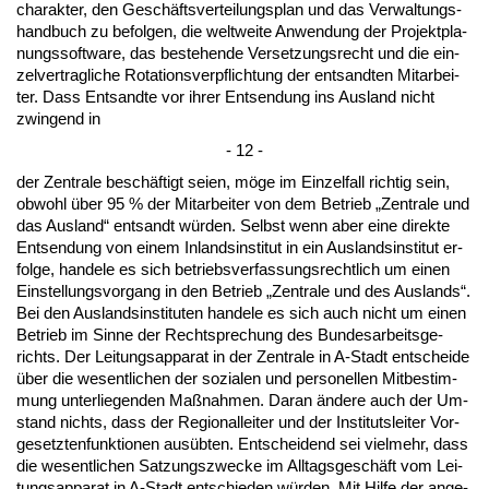
cha­rak­ter, den Geschäfts­ver­tei­lungs­plan und das Ver­wal­tungs­
hand­buch zu be­fol­gen, die welt­wei­te An­wen­dung der Pro­jekt­pla­
nungs­soft­ware, das be­ste­hen­de Ver­set­zungs­recht und die ein­
zel­ver­trag­li­che Ro­ta­ti­ons­ver­pflich­tung der ent­sand­ten Mit­ar­bei­
ter. Dass Ent­sand­te vor ih­rer Ent­sen­dung ins Aus­land nicht
zwin­gend in
- 12 -
der Zen­tra­le beschäftigt sei­en, möge im Ein­zel­fall rich­tig sein,
ob­wohl über 95 % der Mit­ar­bei­ter von dem Be­trieb „Zen­tra­le und
das Aus­land“ ent­sandt würden. Selbst wenn aber ei­ne di­rek­te
Ent­sen­dung von ei­nem In­lands­in­sti­tut in ein Aus­lands­in­sti­tut er­
fol­ge, han­de­le es sich be­triebs­ver­fas­sungs­recht­lich um ei­nen
Ein­stel­lungs­vor­gang in den Be­trieb „Zen­tra­le und des Aus­lands“.
Bei den Aus­lands­in­sti­tu­ten han­de­le es sich auch nicht um ei­nen
Be­trieb im Sin­ne der Recht­spre­chung des Bun­des­ar­beits­ge­
richts. Der Lei­tungs­ap­pa­rat in der Zen­tra­le in A-Stadt ent­schei­de
über die we­sent­li­chen der so­zia­len und per­so­nel­len Mit­be­stim­
mung un­ter­lie­gen­den Maßnah­men. Dar­an ände­re auch der Um­
stand nichts, dass der Re­gio­nal­lei­ter und der In­sti­tuts­lei­ter Vor­
ge­setz­ten­funk­tio­nen ausübten. Ent­schei­dend sei viel­mehr, dass
die we­sent­li­chen Sat­zungs­zwe­cke im All­tags­geschäft vom Lei­
tungs­ap­pa­rat in A-Stadt ent­schie­den würden. Mit Hil­fe der an­ge­