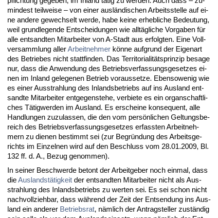
pflich­tung ge­ge­ben, im In­land tätig zu wer­den. Auch dass – zu­
min­dest teil­wei­se – von ei­ner ausländi­schen Ar­beits­stel­le auf ei­
ne an­de­re ge­wech­selt wer­de, ha­be kei­ne er­heb­li­che Be­deu­tung,
weil grund­le­gen­de Ent­schei­dun­gen wie alltägli­che Vor­ga­ben für
al­le ent­sand­ten Mit­ar­bei­ter von A-Stadt aus er­folg­ten. Ei­ne Voll­
ver­samm­lung al­ler
Ar­beit­neh­mer
könne auf­grund der Ei­gen­art
des Be­trie­bes nicht statt­fin­den. Das Ter­ri­to­ria­litätsprin­zip be­sa­ge
nur, dass die An­wen­dung des Be­triebs­ver­fas­sungs­ge­set­zes ei­
nen im In­land ge­le­ge­nen Be­trieb vor­aus­set­ze. Eben­so­we­nig wie
es ei­ner Aus­strah­lung des In­lands­be­triebs auf ins Aus­land ent­
sand­te Mit­ar­bei­ter ent­ge­gen­ste­he, ver­bie­te es ein or­gan­schaft­li­
ches Tätig­wer­den im Aus­land. Es er­schei­ne kon­se­quent, al­le
Hand­lun­gen zu­zu­las­sen, die den vom persönli­chen Gel­tungs­be­
reich des Be­triebs­ver­fas­sungs­ge­set­zes er­fass­ten Ar­beit­neh­
mern zu die­nen be­stimmt sei (zur Be­gründung des Ar­beits­ge­
richts im Ein­zel­nen wird auf den Be­schluss vom 28.01.2009, Bl.
132 ff. d. A., Be­zug ge­nom­men).
In sei­ner Be­schwer­de be­tont der Ar­beit­ge­ber noch ein­mal, dass
die
Aus­landstätig­keit
der ent­sand­ten Mit­ar­bei­ter nicht als Aus­
strah­lung des In­lands­be­triebs zu wer­ten sei. Es sei schon nicht
nach­voll­zieh­bar, dass während der Zeit der Ent­sen­dung ins Aus­
land ein an­de­rer
Be­triebs­rat
, nämlich der An­trag­stel­ler zuständig