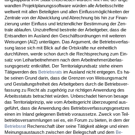
wand­ten Pro­jekt­pla­nungs­soft­ware würden al­le Ar­beits­schrit­te
welt­weit mit al­len Be­tei­lig­ten und al­len Ein­flussmöglich­kei­ten der
Zen­tra­le von der Ab­wick­lung und Ab­rech­nung bis hin zur Fi­nan­
zie­rung un­ter Ein­fluss und letzt­end­li­cher Be­stim­mung der Zen­
tra­le ab­lau­fen. Un­zu­tref­fend be­strei­te der Ar­beit­ge­ber, dass die
Ent­sand­ten im Aus­land den Geschäfts­ord­nun­gen mit wei­te­ren
Wei­sun­gen (AIZ) un­terlägen. Das Ar­gu­ment, die Be­triebs­ver­fas­
sung las­se sich mit Blick auf die Orts­kräfte nur ein­heit­lich
durchführen, wer­de schon durch die Recht­spre­chung zum Ein­
satz von Leih­ar­beit­neh­mern nach dem Ar­beit­neh­merüber­las­
sungs­ge­setz ent­kräftet. Der Ter­ri­to­ri­al­grund­satz ste­he ei­nem
Tätig­wer­den des
Be­triebs­rats
im Aus­land nicht ent­ge­gen. Es ha­
be sei­nen Grund dar­in, dass die Gren­zen von Wei­sungs­macht
und Ge­stal­tungs­frei­heit des Ar­beit­ge­bers durch die Be­triebs­ver­
fas­sung zu Recht als zu­gehörig zur rich­ti­gen An­wen­dung des
Ar­beits­sta­tuts be­trach­tet würden. Un­be­scha­det hier­von be­sa­ge
das Ter­ri­to­ri­al­prin­zip, wie vom Ar­beits­ge­richt über­zeu­gend aus­
geführt, dass die An­wen­dung des Be­triebs­ver­fas­sungs­ge­set­zes
ei­nen im In­land ge­le­ge­nen Be­trieb vor­aus­set­ze. Zweck von Teil­
be­triebs­ver­samm­lun­gen sei es, ein Fo­rum zu bie­ten, in dem der
Be­triebs­rat
Re­chen­schaft über sei­ne Tätig­keit ab­le­ge und ei­nen
Mei­nungs­aus­tausch zwi­schen der Be­leg­schaft und dem
Be­