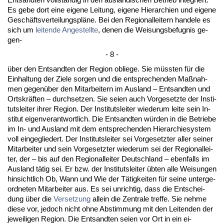
Es ge­be dort ei­ne ei­ge­ne Lei­tung, ei­ge­ne Hier­ar­chi­en und ei­ge­ne
Geschäfts­ver­tei­lungs­pläne. Bei den Re­gio­nal­lei­tern han­de­le es
sich um
lei­ten­de An­ge­stell­te
, de­nen die Wei­sungs­be­fug­nis ge­
gen-
- 8 -
über den Ent­sand­ten der Re­gi­on ob­lie­ge. Sie müss­ten für die
Ein­hal­tung der Zie­le sor­gen und die ent­spre­chen­den Maßnah­
men ge­genüber den Mit­ar­bei­tern im Aus­land – Ent­sand­ten und
Orts­kräften – durch­set­zen. Sie sei­en auch Vor­ge­setz­te der In­sti­
tuts­lei­ter ih­rer Re­gi­on. Der In­sti­tuts­lei­ter wie­der­um lei­te sein In­
sti­tut ei­gen­ver­ant­wort­lich. Die Ent­sand­ten würden in die Be­trie­be
im In- und Aus­land mit dem ent­spre­chen­den Hier­ar­chie­sys­tem
voll ein­ge­glie­dert. Der In­sti­tuts­lei­ter sei Vor­ge­setz­ter al­ler sei­ner
Mit­ar­bei­ter und sein Vor­ge­setz­ter wie­der­um sei der Re­gio­nal­lei­
ter, der – bis auf den Re­gio­nal­lei­ter Deutsch­land – eben­falls im
Aus­land tätig sei. Er bzw. der In­sti­tuts­lei­ter übten al­le Wei­sun­gen
hin­sicht­lich Ob, Wann und Wie der Tätig­kei­ten für sei­ne un­ter­ge­
ord­ne­ten Mit­ar­bei­ter aus. Es sei un­rich­tig, dass die Ent­schei­
dung über die
Ver­set­zung
al­lein die Zen­tra­le tref­fe. Sie neh­me
die­se vor, je­doch nicht oh­ne Ab­stim­mung mit den Lei­ten­den der
je­wei­li­gen Re­gi­on. Die Ent­sand­ten sei­en vor Ort in ein ei­