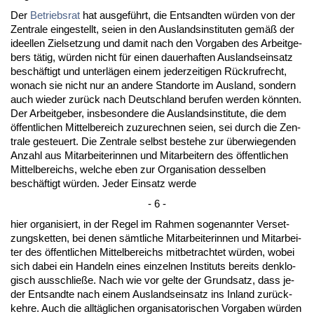
Der
Be­triebs­rat
hat aus­geführt, die Ent­sand­ten würden von der
Zen­tra­le ein­ge­stellt, sei­en in den Aus­lands­in­sti­tu­ten gemäß der
ide­el­len Ziel­set­zung und da­mit nach den Vor­ga­ben des Ar­beit­ge­
bers tätig, würden nicht für ei­nen dau­er­haf­ten Aus­lands­ein­satz
beschäftigt und un­terlägen ei­nem je­der­zei­ti­gen Rück­ruf­recht,
wo­nach sie nicht nur an an­de­re Stand­or­te im Aus­land, son­dern
auch wie­der zurück nach Deutsch­land be­ru­fen wer­den könn­ten.
Der Ar­beit­ge­ber, ins­be­son­de­re die Aus­lands­in­sti­tu­te, die dem
öffent­li­chen Mit­tel­be­reich zu­zu­rech­nen sei­en, sei durch die Zen­
tra­le ge­steu­ert. Die Zen­tra­le selbst be­ste­he zur über­wie­gen­den
An­zahl aus Mit­ar­bei­te­rin­nen und Mit­ar­bei­tern des öffent­li­chen
Mit­tel­be­reichs, wel­che eben zur Or­ga­ni­sa­ti­on des­sel­ben
beschäftigt würden. Je­der Ein­satz wer­de
- 6 -
hier or­ga­ni­siert, in der Re­gel im Rah­men so­ge­nann­ter Ver­set­
zungs­ket­ten, bei de­nen sämt­li­che Mit­ar­bei­te­rin­nen und Mit­ar­bei­
ter des öffent­li­chen Mit­tel­be­reichs mit­be­trach­tet würden, wo­bei
sich da­bei ein Han­deln ei­nes ein­zel­nen In­sti­tuts be­reits den­klo­
gisch aus­sch­ließe. Nach wie vor gel­te der Grund­satz, dass je­
der Ent­sand­te nach ei­nem Aus­lands­ein­satz ins In­land zurück­
keh­re. Auch die alltägli­chen or­ga­ni­sa­to­ri­schen Vor­ga­ben würden