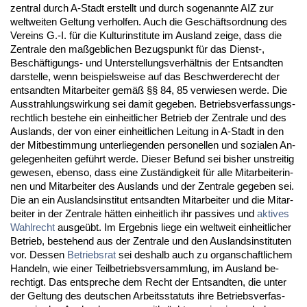
zen­tral durch A-Stadt er­stellt und durch so­ge­nann­te AIZ zur
welt­wei­ten Gel­tung ver­hol­fen. Auch die Geschäfts­ord­nung des
Ver­eins G.-I. für die Kul­tur­in­sti­tu­te im Aus­land zei­ge, dass die
Zen­tra­le den maßgeb­li­chen Be­zugs­punkt für das Dienst-,
Beschäfti­gungs- und Un­ter­stel­lungs­verhält­nis der Ent­sand­ten
dar­stel­le, wenn bei­spiels­wei­se auf das Be­schwer­de­recht der
ent­sand­ten Mit­ar­bei­ter gemäß §§ 84, 85 ver­wie­sen wer­de. Die
Aus­strah­lungs­wir­kung sei da­mit ge­ge­ben. Be­triebs­ver­fas­sungs­
recht­lich be­ste­he ein ein­heit­li­cher Be­trieb der Zen­tra­le und des
Aus­lands, der von ei­ner ein­heit­li­chen Lei­tung in A-Stadt in den
der Mit­be­stim­mung un­ter­lie­gen­den per­so­nel­len und so­zia­len An­
ge­le­gen­hei­ten geführt wer­de. Die­ser Be­fund sei bis­her un­strei­tig
ge­we­sen, eben­so, dass ei­ne Zuständig­keit für al­le Mit­ar­bei­te­rin­
nen und Mit­ar­bei­ter des Aus­lands und der Zen­tra­le ge­ge­ben sei.
Die an ein Aus­lands­in­sti­tut ent­sand­ten Mit­ar­bei­ter und die Mit­ar­
bei­ter in der Zen­tra­le hätten ein­heit­lich ihr pas­si­ves und
ak­ti­ves
Wahl­recht
aus­geübt. Im Er­geb­nis lie­ge ein welt­weit ein­heit­li­cher
Be­trieb, be­ste­hend aus der Zen­tra­le und den Aus­lands­in­sti­tu­ten
vor. Des­sen
Be­triebs­rat
sei des­halb auch zu or­gan­schaft­li­chem
Han­deln, wie ei­ner Teil­be­triebs­ver­samm­lung, im Aus­land be­
rech­tigt. Das ent­spre­che dem Recht der Ent­sand­ten, die un­ter
der Gel­tung des deut­schen Ar­beits­sta­tuts ih­re Be­triebs­ver­fas­