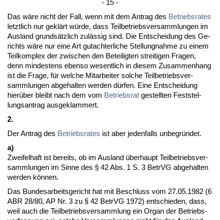
- 15 -
Das wäre nicht der Fall, wenn mit dem An­trag des
Be­triebs­ra­tes
letzt­lich nur geklärt würde, dass Teil­be­triebs­ver­samm­lun­gen im
Aus­land grundsätz­lich zulässig sind. Die Ent­schei­dung des Ge­
richts wäre nur ei­ne Art gut­ach­ter­li­che Stel­lung­nah­me zu ei­nem
Teil­kom­plex der zwi­schen den Be­tei­lig­ten strei­ti­gen Fra­gen,
denn min­des­tens eben­so we­sent­lich in die­sem Zu­sam­men­hang
ist die Fra­ge, für wel­che Mit­ar­bei­ter sol­che Teil­be­triebs­ver­
samm­lun­gen ab­ge­hal­ten wer­den dürfen. Ei­ne Ent­schei­dung
hierüber bleibt nach dem vom
Be­triebs­rat
ge­stell­ten Fest­stel­
lungs­an­trag aus­ge­klam­mert.
2.
Der An­trag des
Be­triebs­ra­tes
ist aber je­den­falls un­be­gründet.
a)
Zwei­fel­haft ist be­reits, ob im Aus­land über­haupt Teil­be­triebs­ver­
samm­lun­gen im Sin­ne des § 42 Abs. 1 S. 3 Be­trVG ab­ge­hal­ten
wer­den können.
Das Bun­des­ar­beits­ge­richt hat mit Be­schluss vom 27.05.1982 (6
ABR 28/80, AP Nr. 3 zu § 42 Be­trVG 1972) ent­schie­den, dass,
weil auch die Teil­be­triebs­ver­samm­lung ein Or­gan der Be­triebs­