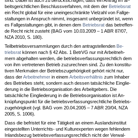
sind. Da­bei ist auch zu berück­sich­ti­gen, dass ein An­trag im ar­
beits­ge­richt­li­chen Be­schluss­ver­fah­ren, mit dem der
Be­triebs­rat
ein Recht glo­bal für ei­ne un­ein­ge­schränk­te Viel­zahl von Fall­ge­
stal­tun­gen in An­spruch nimmt, ins­ge­samt un­be­gründet ist, wenn
es Fall­ge­stal­tun­gen gibt, in de­nen dem
Be­triebs­rat
das be­tref­fen­
de Recht nicht zu­steht (BAG vom 10.03.2009 – 1 ABR 87/07,
NZA 2010, S. 180).
Teil­be­triebs­ver­samm­lun­gen durch den an­trag­stel­len­den
Be­
triebs­rat
können nach § 42 Abs. 1 Be­trVG nur mit Ar­beit­neh­
mern ab­ge­hal­ten wer­den, die be­triebs­ver­fas­sungs­recht­lich dem
von ihm ver­tre­te­nen Be­trieb zu­zu­rech­nen sind. Zu den kon­sti­tu­
ti­ven Merk­ma­len der Be­triebs­zu­gehörig­keit gehört nicht nur,
dass der
Ar­beit­neh­mer
in ei­nem
Ar­beits­verhält­nis
zum In­ha­ber
des Be­trie­bes steht, son­dern auch des­sen tatsächli­che Ein­glie­
de­rung in die Be­triebs­or­ga­ni­sa­ti­on des Ar­beit­ge­bers. Die
tatsächli­che Ein­glie­de­rung in die Be­triebs­or­ga­ni­sa­ti­on ist An­
knüpfungs­punkt für die be­triebs­ver­fas­sungs­recht­li­che Be­triebs­
zu­gehörig­keit (vgl. BAG vom 20.04.2005 – 7 ABR 20/04, NZA
2005, S. 1006).
Dass die be­fris­tet für ei­ne Tätig­keit an ei­nem Aus­lands­in­sti­tut
ein­ge­stell­ten Un­ter­richts- und Kul­tur­ex­per­ten we­gen feh­len­dem
In­lands­be­zug be­triebs­ver­fas­sungs­recht­lich nicht der Ver­wal­