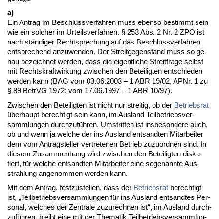
a)
Ein An­trag im Be­schluss­ver­fah­ren muss eben­so be­stimmt sein
wie ein sol­cher im Ur­teils­ver­fah­ren. § 253 Abs. 2 Nr. 2 ZPO ist
nach ständi­ger Recht­spre­chung auf das Be­schluss­ver­fah­ren
ent­spre­chend an­zu­wen­den. Der Streit­ge­gen­stand muss so ge­
nau be­zeich­net wer­den, dass die ei­gent­li­che Streit­fra­ge selbst
mit Rechts­kraft­wir­kung zwi­schen den Be­tei­lig­ten ent­schie­den
wer­den kann (BAG vom 03.06.2003 – 1 ABR 19/02, APNr. 1 zu
§ 89 Be­trVG 1972; vom 17.06.1997 – 1 ABR 10/97).
Zwi­schen den Be­tei­lig­ten ist nicht nur strei­tig, ob der
Be­triebs­rat
über­haupt be­rech­tigt sein kann, im Aus­land Teil­be­triebs­ver­
samm­lun­gen durch­zuführen. Um­strit­ten ist ins­be­son­de­re auch,
ob und wenn ja wel­che der ins Aus­land ent­sand­ten Mit­ar­bei­ter
dem vom An­trag­stel­ler ver­tre­te­nen Be­trieb zu­zu­ord­nen sind. In
die­sem Zu­sam­men­hang wird zwi­schen den Be­tei­lig­ten dis­ku­
tiert, für wel­che ent­sand­ten Mit­ar­bei­ter ei­ne so­ge­nann­te Aus­
strah­lung an­ge­nom­men wer­den kann.
Mit dem An­trag, fest­zu­stel­len, dass der
Be­triebs­rat
be­rech­tigt
ist, „Teil­be­triebs­ver­samm­lun­gen für ins Aus­land ent­sand­tes Per­
so­nal, wel­ches der Zen­tra­le zu­zu­rech­nen ist“, im Aus­land durch­
zuführen, bleibt ei­ne mit der The­ma­tik Teil­be­triebs­ver­samm­lun­