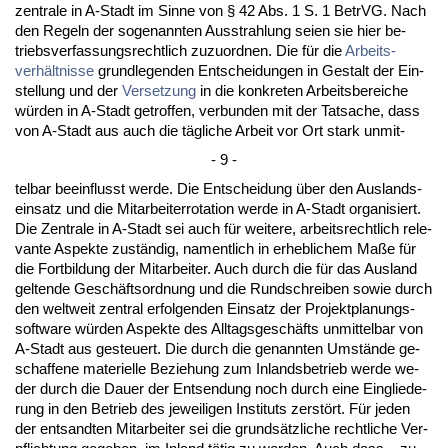
zen­tra­le in A-Stadt im Sin­ne von § 42 Abs. 1 S. 1 Be­trVG. Nach
den Re­geln der so­ge­nann­ten Aus­strah­lung sei­en sie hier be­
triebs­ver­fas­sungs­recht­lich zu­zu­ord­nen. Die für die
Ar­beits­
verhält­nis­se
grund­le­gen­den Ent­schei­dun­gen in Ge­stalt der Ein­
stel­lung und der
Ver­set­zung
in die kon­kre­ten Ar­beits­be­rei­che
würden in A-Stadt ge­trof­fen, ver­bun­den mit der Tat­sa­che, dass
von A-Stadt aus auch die tägli­che Ar­beit vor Ort stark un­mit-
- 9 -
tel­bar be­ein­flusst wer­de. Die Ent­schei­dung über den Aus­lands­
ein­satz und die Mit­ar­bei­ter­ro­ta­ti­on wer­de in A-Stadt or­ga­ni­siert.
Die Zen­tra­le in A-Stadt sei auch für wei­te­re, ar­beits­recht­lich re­le­
van­te As­pek­te zuständig, na­ment­lich in er­heb­li­chem Maße für
die Fort­bil­dung der Mit­ar­bei­ter. Auch durch die für das Aus­land
gel­ten­de Geschäfts­ord­nung und die Rund­schrei­ben so­wie durch
den welt­weit zen­tral er­fol­gen­den Ein­satz der Pro­jekt­pla­nungs­
soft­ware würden As­pek­te des All­tags­geschäfts un­mit­tel­bar von
A-Stadt aus ge­steu­ert. Die durch die ge­nann­ten Umstände ge­
schaf­fe­ne ma­te­ri­el­le Be­zie­hung zum In­lands­be­trieb wer­de we­
der durch die Dau­er der Ent­sen­dung noch durch ei­ne Ein­glie­de­
rung in den Be­trieb des je­wei­li­gen In­sti­tuts zerstört. Für je­den
der ent­sand­ten Mit­ar­bei­ter sei die grundsätz­li­che recht­li­che Ver­