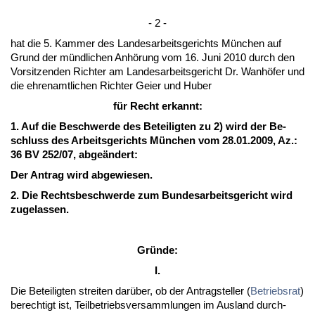
- 2 -
hat die 5. Kam­mer des Lan­des­ar­beits­ge­richts München auf
Grund der münd­li­chen Anhörung vom 16. Ju­ni 2010 durch den
Vor­sit­zen­den Rich­ter am Lan­des­ar­beits­ge­richt Dr. Wanhöfer und
die eh­ren­amt­li­chen Rich­ter Gei­er und Hu­ber
für Recht er­kannt:
1. Auf die Be­schwer­de des Be­tei­lig­ten zu 2) wird der Be­
schluss des Ar­beits­ge­richts München vom 28.01.2009, Az.:
36 BV 252/07, ab­geändert:
Der An­trag wird ab­ge­wie­sen.
2. Die Rechts­be­schwer­de zum Bun­des­ar­beits­ge­richt wird
zu­ge­las­sen.
Gründe:
I.
Die Be­tei­lig­ten strei­ten darüber, ob der An­trag­stel­ler (
Be­triebs­rat
)
be­rech­tigt ist, Teil­be­triebs­ver­samm­lun­gen im Aus­land durch­