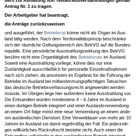
dern zur Ab­hal­tung von Teil­be­triebs­ver­samm­lun­gen gemäß
An­trag Nr. 1 zu tra­gen.
Der Ar­beit­ge­ber hat be­an­tragt,
die Anträge zurück­zu­wei­sen
und aus­geführt, der
Be­triebs­rat
könne nicht als Or­gan im Aus­
land tätig wer­den. Nach dem Ter­ri­to­ria­litätsprin­zip be­schränke
sich der räum­li­che Gel­tungs­be­reich des Be­trVG auf die Bun­des­
re­pu­blik. Ei­ne persönli­che Aus­strah­lungs­wir­kung des Be­trVG
berühre nicht ei­ne Or­gantätig­keit des
Be­triebs­rats
im Aus­land.
So­weit ei­ne Aus­strah­lung vor­lie­ge, könne dies nur ei­ne
Zuständig­keit aus­sch­ließlich für per­so­nel­le Ein­zel­maßnah­men
nach sich zie­hen, da an­sons­ten im Er­geb­nis für die Führung der
Be­trie­be im Aus­land bei mit­be­stim­mungs­pflich­ti­gen Tat­sa­chen
das deut­sche Be­triebs­ver­fas­sungs­recht an­ge­wen­det wer­den
müss­te. Im Übri­gen lie­ge hier außer­dem kei­ne Aus­strah­lung vor.
Die Ent­sand­ten würden min­des­tens 4 – 6 Jah­re im Aus­land in
ei­nen dor­ti­gen Be­trieb in­te­griert und ei­ner Aus­lands­ver­wen­dung
an ei­nem Ort fol­ge meist ei­ne neue Ver­wen­dung an ei­nem an­de­
ren ausländi­schen Dienst­ort. Ei­ne Ver­weil­dau­er von mehr als 10
Jah­ren im Aus­land sei da­mit re­gelmäßig der Fall. Ein je­der­zei­ti­
ges willkürli­ches Rück­ruf­recht be­ste­he nicht. Auch sei­en die
Ent­sand­ten vollständig in den ausländi­schen Be­trieb in­te­griert.