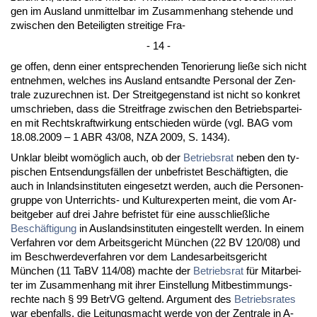
gen im Aus­land un­mit­tel­bar im Zu­sam­men­hang ste­hen­de und
zwi­schen den Be­tei­lig­ten strei­ti­ge Fra-
- 14 -
ge of­fen, denn ei­ner ent­spre­chen­den Te­n­o­rie­rung ließe sich nicht
ent­neh­men, wel­ches ins Aus­land ent­sand­te Per­so­nal der Zen­
tra­le zu­zu­rech­nen ist. Der Streit­ge­gen­stand ist nicht so kon­kret
um­schrie­ben, dass die Streit­fra­ge zwi­schen den Be­triebs­par­tei­
en mit Rechts­kraft­wir­kung ent­schie­den würde (vgl. BAG vom
18.08.2009 – 1 ABR 43/08, NZA 2009, S. 1434).
Un­klar bleibt womöglich auch, ob der
Be­triebs­rat
ne­ben den ty­
pi­schen Ent­sen­dungsfällen der un­be­fris­tet Beschäftig­ten, die
auch in In­lands­in­sti­tu­ten ein­ge­setzt wer­den, auch die Per­so­nen­
grup­pe von Un­ter­richts- und Kul­tur­ex­per­ten meint, die vom Ar­
beit­ge­ber auf drei Jah­re be­fris­tet für ei­ne aus­sch­ließli­che
Beschäfti­gung
in Aus­lands­in­sti­tu­ten ein­ge­stellt wer­den. In ei­nem
Ver­fah­ren vor dem Ar­beits­ge­richt München (22 BV 120/08) und
im Be­schwer­de­ver­fah­ren vor dem Lan­des­ar­beits­ge­richt
München (11 TaBV 114/08) mach­te der
Be­triebs­rat
für Mit­ar­bei­
ter im Zu­sam­men­hang mit ih­rer Ein­stel­lung Mit­be­stim­mungs­
rech­te nach § 99 Be­trVG gel­tend. Ar­gu­ment des
Be­triebs­ra­tes
war eben­falls, die Lei­tungs­macht wer­de von der Zen­tra­le in A-