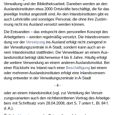
Ver­wal­tung und der Bi­blio­theks­ar­beit. Da­ne­ben wer­den an den
Aus­lands­in­sti­tu­ten et­wa 2000 Orts­kräfte beschäftigt, die für das
je­wei­li­ge In­sti­tut an­ge­stellt sind. An den In­lands­in­sti­tu­ten gibt es
auch Lehr­kräfte und sons­ti­ges Per­so­nal, die oh­ne ih­re Zu­stim­
mung nicht ins Aus­land ver­setzt wer­den können.
Die Ent­sand­ten – das ent­spricht dem per­so­nel­len Kon­zept des
Ar­beit­ge­bers – wer­den re­gelmäßig ver­setzt. Die In­lands­ver­wen­
dung vor der
Ver­set­zung
ins Aus­land er­folgt nicht zwin­gend in
der Ver­wal­tungs­zen­tra­le in A-Stadt, son­dern kann auch an ei­
nem In­lands­in­sti­tut statt­fin­den. Die Ver­weil­dau­er an ei­nem Aus­
lands­in­sti­tut beträgt übli­cher­wei­se 4 bis 6 Jah­re. Häufig er­folgt
die wei­te­re Ver­wen­dung an ei­nem an­de­ren Aus­lands­in­sti­tut. Bei
ei­ner Rück­kehr ins In­land nach ei­ner
Beschäfti­gung
bei ei­nem
oder meh­re­ren Aus­lands­in­sti­tu­ten er­folgt ei­ne In­lands­ver­wen­
dung ent­we­der in der Ver­wal­tungs­zen­tra­le in A-Stadt
- 4 -
oder an ei­nem In­lands­in­sti­tut (vgl. zur Ver­tei­lung der Ver­set­
zungs­va­ri­an­ten auch den nicht­be­strit­te­nen Vor­trag des Ar­beit­ge­
bers mit Schrift­satz vom 28.04.2008, dort S. 7 un­ten f., Bl. 84 f.
d. A.).