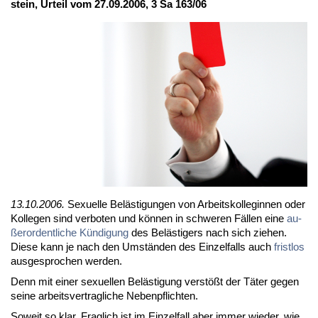
stein, Ur­teil vom 27.09.2006, 3 Sa 163/06
13.10.2006.
Se­xu­el­le Be­läs­ti­gun­gen von Ar­beits­kol­le­gin­nen oder
Kol­le­gen sind ver­bo­ten und kön­nen in schwe­ren Fäl­len ei­ne
au­
ßer­or­dent­li­che Kün­di­gung
des Be­läs­ti­gers nach sich zie­hen.
Die­se kann je nach den Um­stän­den des Ein­zel­falls auch
frist­los
aus­ge­spro­chen wer­den.
Denn mit ei­ner se­xu­el­len Be­läs­ti­gung ver­stößt der Tä­ter ge­gen
sei­ne ar­beits­ver­trag­li­che Ne­ben­pflich­ten.
So­weit so klar. Frag­lich ist im Ein­zel­fall aber im­mer wie­der, wie