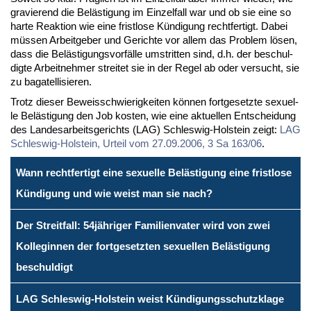
gra­vie­rend die Be­läs­ti­gung im Ein­zel­fall war und ob sie ei­ne so
har­te Re­ak­ti­on wie ei­ne frist­lo­se Kün­di­gung recht­fer­tigt. Da­bei
müs­sen Ar­beit­ge­ber und Ge­rich­te vor al­lem das Pro­blem lö­sen,
dass die Be­läs­ti­gungs­vor­fäl­le um­strit­ten sind, d.h. der be­schul­
dig­te Ar­beit­neh­mer strei­tet sie in der Re­gel ab oder ver­sucht, sie
zu ba­ga­tel­li­sie­ren.
Trotz die­ser Be­weis­schwie­rig­kei­ten kön­nen fort­ge­setz­te se­xu­el­
le Be­läs­ti­gung den Job kos­ten, wie ei­ne ak­tu­el­len Ent­schei­dung
des Lan­des­ar­beits­ge­richts (LAG) Schles­wig-Hol­stein zeigt:
LAG
Schles­wig-Hol­stein, Ur­teil vom 27.09.2006, 3 Sa 163/06
.
Wann rechtfertigt eine sexuelle Belästigung eine fristlose
Kündigung und wie weist man sie nach?
Der Streitfall: 54jähriger Familienvater wird von zwei
Kolleginnen der fortgesetzten sexuellen Belästigung
beschuldigt
LAG Schleswig-Holstein weist Kündigungsschutzklage