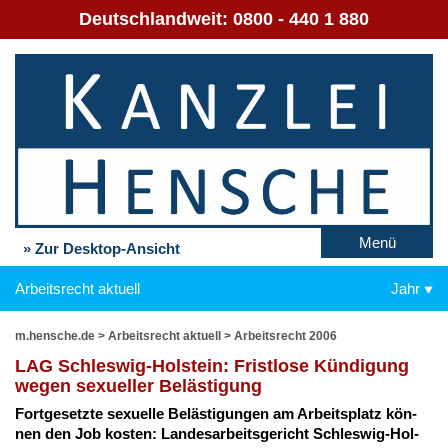
Deutschlandweit:
0800 - 440 1 880
Menü
» Zur Desktop-Ansicht
Arbeitsrecht aktuell
Jahr
m.hensche.de
>
Arbeitsrecht aktuell
>
Arbeitsrecht 2006
LAG Schles­wig-Hol­stein: Frist­lo­se Kün­di­gung
we­gen se­xu­el­ler Be­läs­ti­gung
Fort­ge­setz­te se­xu­el­le Be­läs­ti­gun­gen am Ar­beits­platz kön­
nen den Job kos­ten: Lan­des­ar­beits­ge­richt Schles­wig-Hol­