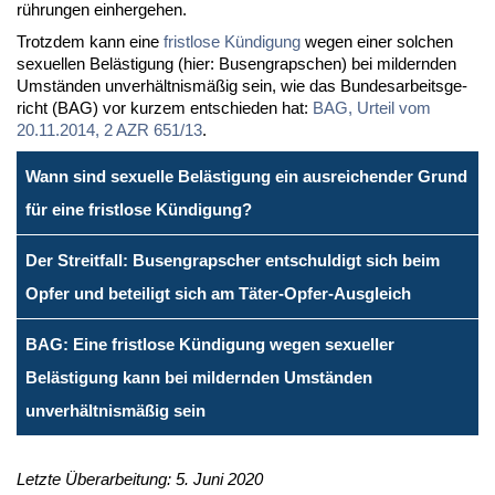
rüh­run­gen ein­her­ge­hen.
Trotz­dem kann ei­ne
frist­lo­se Kün­di­gung
we­gen ei­ner sol­chen
se­xu­el­len Be­läs­ti­gung (hier: Bu­sen­grap­schen) bei mil­dern­den
Um­stän­den un­ver­hält­nis­mä­ßig sein, wie das Bun­des­ar­beits­ge­
richt (BAG) vor kur­zem ent­schie­den hat:
BAG, Ur­teil vom
20.11.2014, 2 AZR 651/13
.
Wann sind sexuelle Belästigung ein ausreichender Grund
für eine fristlose Kündigung?
Der Streitfall: Busengrapscher entschuldigt sich beim
Opfer und beteiligt sich am Täter-Opfer-Ausgleich
BAG: Eine fristlose Kündigung wegen sexueller
Belästigung kann bei mildernden Umständen
unverhältnismäßig sein
Letzte Überarbeitung: 5. Juni 2020