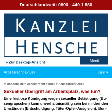
Deutschlandweit:
0800 - 440 1 880
Menü
» Zur Desktop-Ansicht
Arbeitsrecht aktuell
Jahr
m.hensche.de
>
Arbeitsrecht aktuell
>
Arbeitsrecht 2015
Se­xu­el­ler Über­griff am Ar­beits­platz, was tun?
Ei­ne frist­lo­se Kün­di­gung we­gen se­xu­el­ler Be­läs­ti­gung (Bu­
sen­grap­schen) kann un­ver­hält­nis­mä­ßig sein bei mil­dern­den
Um­stän­den (Ent­schul­di­gung, Tä­ter-Op­fer-Aus­gleich): Bun­