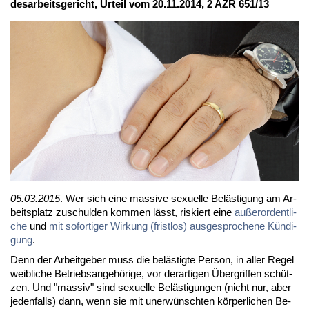
des­ar­beits­ge­richt, Ur­teil vom 20.11.2014, 2 AZR 651/13
05.03.2015
. Wer sich ei­ne mas­si­ve se­xu­el­le Be­läs­ti­gung am Ar­
beits­platz zu­schul­den kom­men lässt, ris­kiert ei­ne
au­ßer­or­dent­li­
che
und
mit so­for­ti­ger Wir­kung (frist­los) aus­ge­spro­che­ne Kün­di­
gung
.
Denn der Ar­beit­ge­ber muss die be­läs­tig­te Per­son, in al­ler Re­gel
weib­li­che Be­triebs­an­ge­hö­ri­ge, vor der­ar­ti­gen Über­grif­fen schüt­
zen. Und "mas­siv" sind se­xu­el­le Be­läs­ti­gun­gen (nicht nur, aber
je­den­falls) dann, wenn sie mit un­er­wünsch­ten kör­per­li­chen Be­