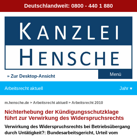
Deutschlandweit:
0800 - 440 1 880
Menü
» Zur Desktop-Ansicht
Arbeitsrecht aktuell
Jahr
m.hensche.de
>
Arbeitsrecht aktuell
>
Arbeitsrecht 2010
Nicht­er­he­bung der Kün­di­gungs­schutz­kla­ge
führt zur Ver­wir­kung des Wi­der­spruchs­rechts
Ver­wir­kung des Wi­der­spruchs­rechts bei Be­triebs­über­gang
durch Un­tä­tig­keit?: Bun­des­ar­beits­ge­richt, Ur­teil vom