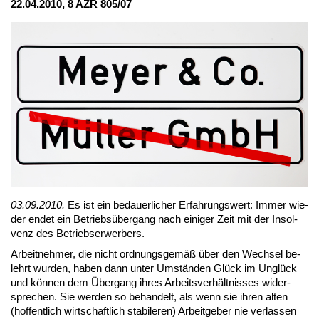
22.04.2010, 8 AZR 805/07
03.09.2010.
Es ist ein be­dau­er­li­cher Er­fah­rungs­wert: Im­mer wie­
der en­det ein Be­triebs­über­gang nach ei­ni­ger Zeit mit der In­sol­
venz des Be­triebs­er­wer­bers.
Ar­beit­neh­mer, die nicht ord­nungs­ge­mäß über den Wech­sel be­
lehrt wur­den, ha­ben dann un­ter Um­stän­den Glück im Un­glück
und kön­nen dem Über­gang ih­res Ar­beits­ver­hält­nis­ses wi­der­
spre­chen. Sie wer­den so be­han­delt, als wenn sie ih­ren al­ten
(hof­fent­lich wirt­schaft­lich sta­bi­le­ren) Ar­beit­ge­ber nie ver­las­sen