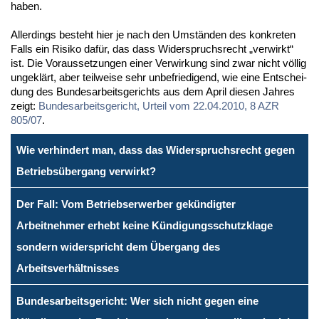
ha­ben.
Al­ler­dings be­steht hier je nach den Um­stän­den des kon­kre­ten
Falls ein Ri­si­ko da­für, das dass Wi­der­spruchs­recht „ver­wirkt“
ist. Die Vor­aus­set­zun­gen ei­ner Ver­wir­kung sind zwar nicht völ­lig
un­ge­klärt, aber teil­wei­se sehr un­be­frie­di­gend, wie ei­ne Ent­schei­
dung des Bun­des­ar­beits­ge­richts aus dem April die­sen Jah­res
zeigt:
Bun­des­ar­beits­ge­richt, Ur­teil vom 22.04.2010, 8 AZR
805/07
.
Wie verhindert man, dass das Widerspruchsrecht gegen
Betriebsübergang verwirkt?
Der Fall: Vom Betriebserwerber gekündigter
Arbeitnehmer erhebt keine Kündigungsschutzklage
sondern widerspricht dem Übergang des
Arbeitsverhältnisses
Bundesarbeitsgericht: Wer sich nicht gegen eine