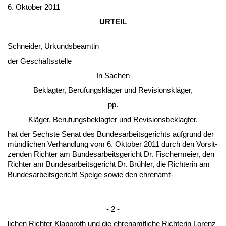
6. Ok­to­ber 2011
UR­TEIL
Schnei­der, Ur­kunds­be­am­tin
der Geschäfts­stel­le
In Sa­chen
Be­klag­ter, Be­ru­fungskläger und Re­vi­si­onskläger,
pp.
Kläger, Be­ru­fungs­be­klag­ter und Re­vi­si­ons­be­klag­ter,
hat der Sechs­te Se­nat des Bun­des­ar­beits­ge­richts auf­grund der
münd­li­chen Ver­hand­lung vom 6. Ok­to­ber 2011 durch den Vor­sit­
zen­den Rich­ter am Bun­des­ar­beits­ge­richt Dr. Fi­scher­mei­er, den
Rich­ter am Bun­des­ar­beits­ge­richt Dr. Brühler, die Rich­te­rin am
Bun­des­ar­beits­ge­richt Spel­ge so­wie den eh­ren­amt-
- 2 -
li­chen Rich­ter Klap­proth und die eh­ren­amt­li­che Rich­te­rin Lo­renz