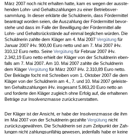
März 2007 noch nicht er­hal­ten hat­te, kam es we­gen der aus­ste­
hen­den Lohn- und Ge­halts­zah­lun­gen zu ei­ner Be­triebs­ver­
samm­lung. In die­ser erklärte die Schuld­ne­rin, dass Förder­mit­tel
be­an­tragt wor­den sei­en, die Aus­zah­lung der Förder­mit­tel be­vor­
ste­he und dass im Fal­le der Be­wil­li­gung der Förder­mit­tel al­le
Lohn- und Ge­haltsrückstände auf ein­mal be­gli­chen würden. Die
Schuld­ne­rin zahl­te dem Kläger am 4. Mai 2007
Vergütung
für
Ja­nu­ar 2007 iHv. 900,00 Eu­ro net­to und am 7. Mai 2007 iHv.
310,12 Eu­ro net­to. Sei­ne
Vergütung
für Fe­bru­ar 2007 iHv.
2.342,19 Eu­ro net­to er­hielt der Kläger von der Schuld­ne­rin eben­
falls am 7. Mai 2007. Am 10. Mai 2007 zahl­te die Schuld­ne­rin
dem Kläger
Vergütung
für März 2007 iHv. 2.310,89 Eu­ro net­to.
Der Be­klag­te focht mit Schrei­ben vom 1. Ok­to­ber 2007 die dem
Kläger von der Schuld­ne­rin am 4., 7. und 10. Mai 2007 ge­leis­te­
ten Ge­halts­zah­lun­gen iHv. ins­ge­samt 5.863,20 Eu­ro net­to an
und for­der­te den Kläger zu­gleich oh­ne Er­folg auf, die er­hal­te­nen
Beträge zur In­sol­venz­mas­se zurück­zu­er­stat­ten.
Der Kläger ist der An­sicht, er ha­be der In­sol­venz­mas­se die ihm
im Mai 2007 von der Schuld­ne­rin ge­zahl­te
Vergütung
nicht
zurück­zu­gewähren. Die Schuld­ne­rin sei zum Zeit­punkt der Zah­
lun­gen nicht zah­lungs­unfähig ge­we­sen, je­den­falls ha­be er kei­ne