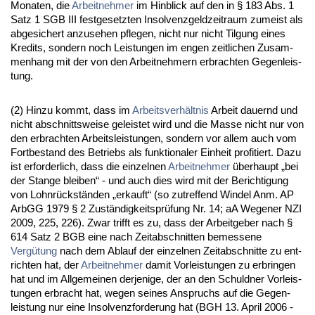
Mo­na­ten, die
Ar­beit­neh­mer
im Hin­blick auf den in § 183 Abs. 1
Satz 1 SGB III fest­ge­setz­ten In­sol­venz­geld­zeit­raum zu­meist als
ab­ge­si­chert an­zu­se­hen pfle­gen, nicht nur nicht Til­gung ei­nes
Kre­dits, son­dern noch Leis­tun­gen im en­gen zeit­li­chen Zu­sam­
men­hang mit der von den Ar­beit­neh­mern er­brach­ten Ge­gen­leis­
tung.
(2) Hin­zu kommt, dass im
Ar­beits­verhält­nis
Ar­beit dau­ernd und
nicht ab­schnitts­wei­se ge­leis­tet wird und die Mas­se nicht nur von
den er­brach­ten Ar­beits­leis­tun­gen, son­dern vor al­lem auch vom
Fort­be­stand des Be­triebs als funk­tio­na­ler Ein­heit pro­fi­tiert. Da­zu
ist er­for­der­lich, dass die ein­zel­nen
Ar­beit­neh­mer
über­haupt „bei
der Stan­ge blei­ben“ - und auch dies wird mit der Be­rich­ti­gung
von Lohnrückständen „er­kauft“ (so zu­tref­fend Win­del Anm. AP
ArbGG 1979 § 2 Zuständig­keitsprüfung Nr. 14; aA We­ge­ner NZI
2009, 225, 226). Zwar trifft es zu, dass der Ar­beit­ge­ber nach §
614 Satz 2 BGB ei­ne nach Zeit­ab­schnit­ten be­mes­se­ne
Vergütung
nach dem Ab­lauf der ein­zel­nen Zeit­ab­schnit­te zu ent­
rich­ten hat, der
Ar­beit­neh­mer
da­mit Vor­leis­tun­gen zu er­brin­gen
hat und im All­ge­mei­nen der­je­ni­ge, der an den Schuld­ner Vor­leis­
tun­gen er­bracht hat, we­gen sei­nes An­spruchs auf die Ge­gen­
leis­tung nur ei­ne In­sol­venz­for­de­rung hat (BGH 13. April 2006 -