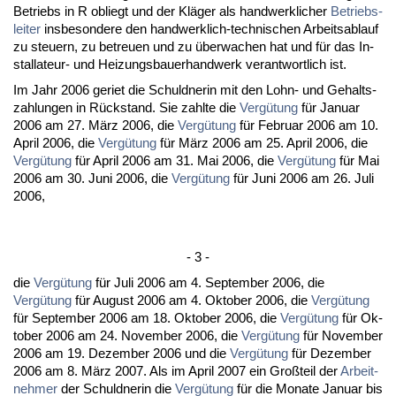
Be­triebs in R ob­liegt und der Kläger als hand­werk­li­cher
Be­triebs­
lei­ter
ins­be­son­de­re den hand­werk­lich-tech­ni­schen Ar­beits­ab­lauf
zu steu­ern, zu be­treu­en und zu über­wa­chen hat und für das In­
stal­la­teur- und Hei­zungs­bau­er­hand­werk ver­ant­wort­lich ist.
Im Jahr 2006 ge­riet die Schuld­ne­rin mit den Lohn- und Ge­halts­
zah­lun­gen in Rück­stand. Sie zahl­te die
Vergütung
für Ja­nu­ar
2006 am 27. März 2006, die
Vergütung
für Fe­bru­ar 2006 am 10.
April 2006, die
Vergütung
für März 2006 am 25. April 2006, die
Vergütung
für April 2006 am 31. Mai 2006, die
Vergütung
für Mai
2006 am 30. Ju­ni 2006, die
Vergütung
für Ju­ni 2006 am 26. Ju­li
2006,
- 3 -
die
Vergütung
für Ju­li 2006 am 4. Sep­tem­ber 2006, die
Vergütung
für Au­gust 2006 am 4. Ok­to­ber 2006, die
Vergütung
für Sep­tem­ber 2006 am 18. Ok­to­ber 2006, die
Vergütung
für Ok­
to­ber 2006 am 24. No­vem­ber 2006, die
Vergütung
für No­vem­ber
2006 am 19. De­zem­ber 2006 und die
Vergütung
für De­zem­ber
2006 am 8. März 2007. Als im April 2007 ein Großteil der
Ar­beit­
neh­mer
der Schuld­ne­rin die
Vergütung
für die Mo­na­te Ja­nu­ar bis