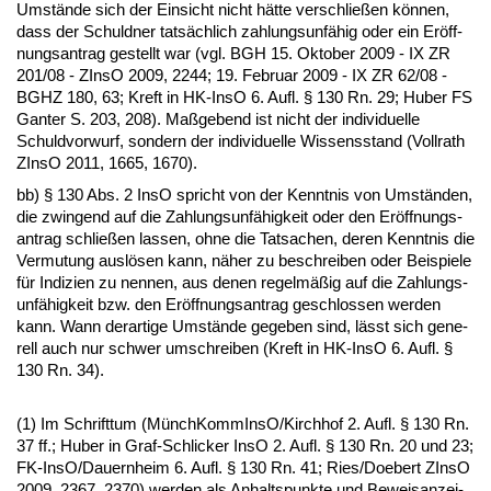
Umstände sich der Ein­sicht nicht hätte ver­sch­ließen können,
dass der Schuld­ner tatsächlich zah­lungs­unfähig oder ein Eröff­
nungs­an­trag ge­stellt war (vgl. BGH 15. Ok­to­ber 2009 - IX ZR
201/08 - ZIn­sO 2009, 2244; 19. Fe­bru­ar 2009 - IX ZR 62/08 -
BGHZ 180, 63; Kreft in HK-In­sO 6. Aufl. § 130 Rn. 29; Hu­ber FS
Gan­ter S. 203, 208). Maßge­bend ist nicht der in­di­vi­du­el­le
Schuld­vor­wurf, son­dern der in­di­vi­du­el­le Wis­sens­stand (Voll­rath
ZIn­sO 2011, 1665, 1670).
bb) § 130 Abs. 2 In­sO spricht von der Kennt­nis von Umständen,
die zwin­gend auf die Zah­lungs­unfähig­keit oder den Eröff­nungs­
an­trag schließen las­sen, oh­ne die Tat­sa­chen, de­ren Kennt­nis die
Ver­mu­tung auslösen kann, näher zu be­schrei­ben oder Bei­spie­le
für In­di­zi­en zu nen­nen, aus de­nen re­gelmäßig auf die Zah­lungs­
unfähig­keit bzw. den Eröff­nungs­an­trag ge­schlos­sen wer­den
kann. Wann der­ar­ti­ge Umstände ge­ge­ben sind, lässt sich ge­ne­
rell auch nur schwer um­schrei­ben (Kreft in HK-In­sO 6. Aufl. §
130 Rn. 34).
(1) Im Schrift­tum (Münch­Kom­mIn­sO/Kirch­hof 2. Aufl. § 130 Rn.
37 ff.; Hu­ber in Graf-Schli­cker In­sO 2. Aufl. § 130 Rn. 20 und 23;
FK-In­sO/Dau­ern­heim 6. Aufl. § 130 Rn. 41; Ries/Do­ebert ZIn­sO
2009, 2367, 2370) wer­den als An­halts­punk­te und Be­weis­an­zei­