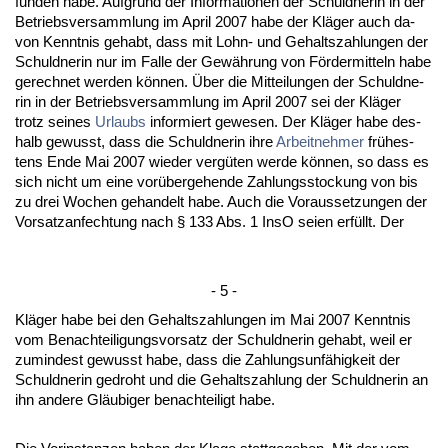
fun­den ha­be. Auf­grund der In­for­ma­tio­nen der Schuld­ne­rin in der
Be­triebs­ver­samm­lung im April 2007 ha­be der Kläger auch da­
von Kennt­nis ge­habt, dass mit Lohn- und Ge­halts­zah­lun­gen der
Schuld­ne­rin nur im Fal­le der Gewährung von Förder­mit­teln ha­be
ge­rech­net wer­den können. Über die Mit­tei­lun­gen der Schuld­ne­
rin in der Be­triebs­ver­samm­lung im April 2007 sei der Kläger
trotz sei­nes
Ur­laubs
in­for­miert ge­we­sen. Der Kläger ha­be des­
halb ge­wusst, dass die Schuld­ne­rin ih­re
Ar­beit­neh­mer
frühes­
tens En­de Mai 2007 wie­der vergüten wer­de können, so dass es
sich nicht um ei­ne vorüber­ge­hen­de Zah­lungs­sto­ckung von bis
zu drei Wo­chen ge­han­delt ha­be. Auch die Vor­aus­set­zun­gen der
Vor­satz­an­fech­tung nach § 133 Abs. 1 In­sO sei­en erfüllt. Der
- 5 -
Kläger ha­be bei den Ge­halts­zah­lun­gen im Mai 2007 Kennt­nis
vom Be­nach­tei­li­gungs­vor­satz der Schuld­ne­rin ge­habt, weil er
zu­min­dest ge­wusst ha­be, dass die Zah­lungs­unfähig­keit der
Schuld­ne­rin ge­droht und die Ge­halts­zah­lung der Schuld­ne­rin an
ihn an­de­re Gläubi­ger be­nach­tei­ligt ha­be.