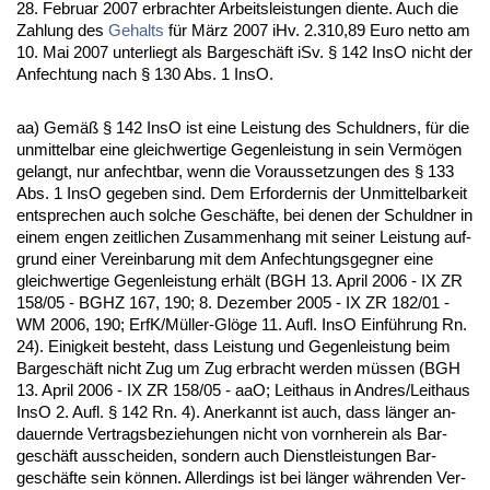
28. Fe­bru­ar 2007 er­brach­ter Ar­beits­leis­tun­gen dien­te. Auch die
Zah­lung des
Ge­halts
für März 2007 iHv. 2.310,89 Eu­ro net­to am
10. Mai 2007 un­ter­liegt als Bar­geschäft iSv. § 142 In­sO nicht der
An­fech­tung nach § 130 Abs. 1 In­sO.
aa) Gemäß § 142 In­sO ist ei­ne Leis­tung des Schuld­ners, für die
un­mit­tel­bar ei­ne gleich­wer­ti­ge Ge­gen­leis­tung in sein Vermögen
ge­langt, nur an­fecht­bar, wenn die Vor­aus­set­zun­gen des § 133
Abs. 1 In­sO ge­ge­ben sind. Dem Er­for­der­nis der Un­mit­tel­bar­keit
ent­spre­chen auch sol­che Geschäfte, bei de­nen der Schuld­ner in
ei­nem en­gen zeit­li­chen Zu­sam­men­hang mit sei­ner Leis­tung auf­
grund ei­ner Ver­ein­ba­rung mit dem An­fech­tungs­geg­ner ei­ne
gleich­wer­ti­ge Ge­gen­leis­tung erhält (BGH 13. April 2006 - IX ZR
158/05 - BGHZ 167, 190; 8. De­zem­ber 2005 - IX ZR 182/01 -
WM 2006, 190; ErfK/Müller-Glöge 11. Aufl. In­sO Einführung Rn.
24). Ei­nig­keit be­steht, dass Leis­tung und Ge­gen­leis­tung beim
Bar­geschäft nicht Zug um Zug er­bracht wer­den müssen (BGH
13. April 2006 - IX ZR 158/05 - aaO; Leit­haus in And­res/Leit­haus
In­sO 2. Aufl. § 142 Rn. 4). An­er­kannt ist auch, dass länger an­
dau­ern­de Ver­trags­be­zie­hun­gen nicht von vorn­her­ein als Bar­
geschäft aus­schei­den, son­dern auch Dienst­leis­tun­gen Bar­
geschäfte sein können. Al­ler­dings ist bei länger währen­den Ver­