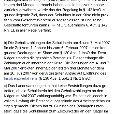
letz­ten drei Mo­na­ten er­bracht ha­ben, an die In­sol­venz­mas­se
zurück­zu­gewähren, würde das der Re­ge­lung in § 142 In­sO zu­
grun­de lie­gen­de Ziel, dass der Schuld­ner in der Kri­se nicht prak­
tisch vom Geschäfts­ver­kehr aus­ge­schlos­sen ist und sei­ne
Geschäfte fortführen kann (FK-In­sO/Dau­ern­heim 6. Aufl. § 142
Rn. 1), in al­ler Re­gel ver­fehlt.
b) Die Ge­halts­zah­lun­gen der Schuld­ne­rin am 4. und 7. Mai 2007
für die Zeit vom 1. Ja­nu­ar bis zum 6. Fe­bru­ar 2007 stel­len kon­
gru­en­te De­ckun­gen im Sin­ne von § 130 Abs. 1 In­sO dar. Dem
Kläger stan­den die ge­zahl­ten Beträge zu. Die­ser er­lang­te die
Zah­lun­gen auch in­ner­halb der Kri­se. Die Zah­lun­gen am 4. und 7.
Mai 2007 er­folg­ten in­ner­halb der letz­ten drei Mo­na­te vor dem
am 10. Ju­li 2007 von der A ge­stell­ten An­trag auf Eröff­nung des
In­sol­venz­ver­fah­rens
(§ 130 Abs. 1 Satz 1 Nr. 1 In­sO).
c) Das Lan­des­ar­beits­ge­richt hat kei­ne Fest­stel­lun­gen da­zu ge­
trof­fen, ob die Schuld­ne­rin bei den Ge­halts­zah­lun­gen an den
Kläger im Mai 2007 zah­lungs­unfähig war. Es hat sich je­doch in
vol­lem Um­fang die Ent­schei­dungs­gründe des Ar­beits­ge­richts zu
ei­gen ge­macht. Die­ses hat zu Guns­ten des Be­klag­ten un­ter­
stellt, dass die Schuld­ne­rin zum Zeit­punkt der an den Kläger im