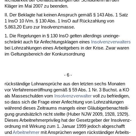
Kläger im Mai 2007 zu be­en­den.
II. Der Be­klag­te hat kei­nen An­spruch gemäß § 143 Abs. 1 Satz
1 In­sO 10 iVm. § 130 Abs. 1 In­sO auf Rück­zah­lung von
5.863,20 Eu­ro zur In­sol­venz­mas­se.
1. Die Re­ge­lun­gen in § 130 In­sO gel­ten al­ler­dings un­ein­ge­
schränkt auch für An­fech­tungs­kla­gen ei­nes
In­sol­venz­ver­wal­ters
bei Lohn­zah­lun­gen ei­nes Ar­beit­ge­bers in der Kri­se. Zwar wa­ren
im Gel­tungs­be­reich der Kon­kurs­ord­nung
- 6 -
rückständi­ge Lohn­ansprüche aus den letz­ten sechs Mo­na­ten
vor Ver­fah­ren­seröff­nung gemäß § 59 Abs. 1 Nr. 3 Buchst. a KO
als Mas­se­schul­den vom
In­sol­venz­ver­wal­ter
voll zu be­frie­di­gen,
so dass sich die Fra­ge ei­ner An­fech­tung von Lohn­zah­lun­gen
während die­ses Zeit­raums man­gels ei­ner Gläubi­ger­be­nach­tei­li­
gung grundsätz­lich nicht stell­te (Hu­ber NJW 2009, 1928, 1929).
Die­ses Ar­beit­neh­mer­pri­vi­leg hat der Ge­setz­ge­ber der In­sol­venz­
ord­nung mit Wir­kung zum 1. Ja­nu­ar 1999 je­doch ab­ge­schafft
und
Ar­beit­neh­mer
mit Ansprüchen we­gen rückständi­ger Ar­beits­