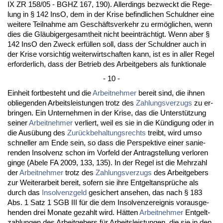
IX ZR 158/05 - BGHZ 167, 190). Al­ler­dings be­zweckt die Re­ge­
lung in § 142 In­sO, dem in der Kri­se be­find­li­chen Schuld­ner ei­ne
wei­te­re Teil­nah­me am Geschäfts­ver­kehr zu ermögli­chen, wenn
dies die Gläubi­ger­ge­samt­heit nicht be­ein­träch­tigt. Wenn aber §
142 In­sO den Zweck erfüllen soll, dass der Schuld­ner auch in
der Kri­se vor­sich­tig wei­ter­wirt­schaf­ten kann, ist es in al­ler Re­gel
er­for­der­lich, dass der Be­trieb des Ar­beit­ge­bers als funk­tio­na­le
- 10 -
Ein­heit fort­be­steht und die
Ar­beit­neh­mer
be­reit sind, die ih­nen
ob­lie­gen­den Ar­beits­leis­tun­gen trotz des
Zah­lungs­ver­zugs
zu er­
brin­gen. Ein Un­ter­neh­men in der Kri­se, das die Un­terstützung
sei­ner
Ar­beit­neh­mer
ver­liert, weil es sie in die Kündi­gung oder in
die Ausübung des
Zurück­be­hal­tungs­rechts
treibt, wird um­so
schnel­ler am En­de sein, so dass die Per­spek­ti­ve ei­ner sa­nie­
ren­den In­sol­venz schon im Vor­feld der An­trag­stel­lung ver­lo­ren
gin­ge (Abe­le FA 2009, 133, 135). In der Re­gel ist die Mehr­zahl
der
Ar­beit­neh­mer
trotz des
Zah­lungs­ver­zugs
des Ar­beit­ge­bers
zur Wei­ter­ar­beit be­reit, so­fern sie ih­re Ent­gelt­ansprüche als
durch das
In­sol­venz­geld
ge­si­chert an­se­hen, das nach § 183
Abs. 1 Satz 1 SGB III für die dem In­sol­ven­zer­eig­nis vor­aus­ge­
hen­den drei Mo­na­te ge­zahlt wird. Hätten
Ar­beit­neh­mer
Ent­gelt­
zah­lun­gen des Ar­beit­ge­bers für Ar­beits­leis­tun­gen, die sie in den