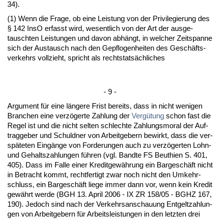
34).
(1) Wenn die Fra­ge, ob ei­ne Leis­tung von der Pri­vi­le­gie­rung des
§ 142 In­sO er­fasst wird, we­sent­lich von der Art der aus­ge­
tausch­ten Leis­tun­gen und da­von abhängt, in wel­cher Zeit­span­ne
sich der Aus­tausch nach den Ge­pflo­gen­hei­ten des Geschäfts­
ver­kehrs voll­zieht, spricht als recht­statsächli­ches
- 9 -
Ar­gu­ment für ei­ne länge­re Frist be­reits, dass in nicht we­ni­gen
Bran­chen ei­ne verzöger­te Zah­lung der
Vergütung
schon fast die
Re­gel ist und die nicht sel­ten schlech­te Zah­lungs­mo­ral der Auf­
trag­ge­ber und Schuld­ner von Ar­beit­ge­bern be­wirkt, dass die ver­
späte­ten Eingänge von For­de­run­gen auch zu verzöger­ten Lohn-
und Ge­halts­zah­lun­gen führen (vgl. Band­te FS Beuthi­en S. 401,
405). Dass im Fal­le ei­ner Kre­dit­gewährung ein Bar­geschäft nicht
in Be­tracht kommt, recht­fer­tigt zwar noch nicht den Um­kehr­
schluss, ein Bar­geschäft lie­ge im­mer dann vor, wenn kein Kre­dit
gewährt wer­de (BGH 13. April 2006 - IX ZR 158/05 - BGHZ 167,
190). Je­doch sind nach der Ver­kehrs­an­schau­ung Ent­gelt­zah­lun­
gen von Ar­beit­ge­bern für Ar­beits­leis­tun­gen in den letz­ten drei