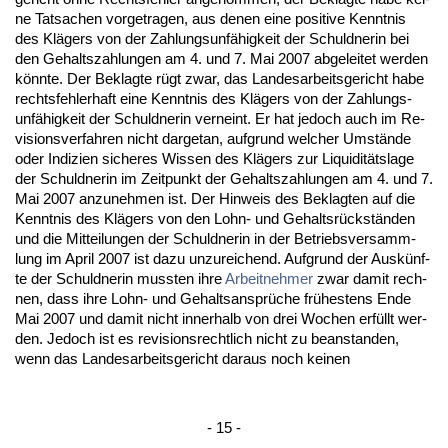
ne Tat­sa­chen vor­ge­tra­gen, aus de­nen ei­ne po­si­ti­ve Kennt­nis
des Klägers von der Zah­lungs­unfähig­keit der Schuld­ne­rin bei
den Ge­halts­zah­lun­gen am 4. und 7. Mai 2007 ab­ge­lei­tet wer­den
könn­te. Der Be­klag­te rügt zwar, das Lan­des­ar­beits­ge­richt ha­be
rechts­feh­ler­haft ei­ne Kennt­nis des Klägers von der Zah­lungs­
unfähig­keit der Schuld­ne­rin ver­neint. Er hat je­doch auch im Re­
vi­si­ons­ver­fah­ren nicht dar­ge­tan, auf­grund wel­cher Umstände
oder In­di­zi­en si­che­res Wis­sen des Klägers zur Li­qui­ditätsla­ge
der Schuld­ne­rin im Zeit­punkt der Ge­halts­zah­lun­gen am 4. und 7.
Mai 2007 an­zu­neh­men ist. Der Hin­weis des Be­klag­ten auf die
Kennt­nis des Klägers von den Lohn- und Ge­haltsrückständen
und die Mit­tei­lun­gen der Schuld­ne­rin in der Be­triebs­ver­samm­
lung im April 2007 ist da­zu un­zu­rei­chend. Auf­grund der Auskünf­
te der Schuld­ne­rin muss­ten ih­re
Ar­beit­neh­mer
zwar da­mit rech­
nen, dass ih­re Lohn- und Ge­halts­ansprüche frühes­tens En­de
Mai 2007 und da­mit nicht in­ner­halb von drei Wo­chen erfüllt wer­
den. Je­doch ist es re­vi­si­ons­recht­lich nicht zu be­an­stan­den,
wenn das Lan­des­ar­beits­ge­richt dar­aus noch kei­nen
- 15 -