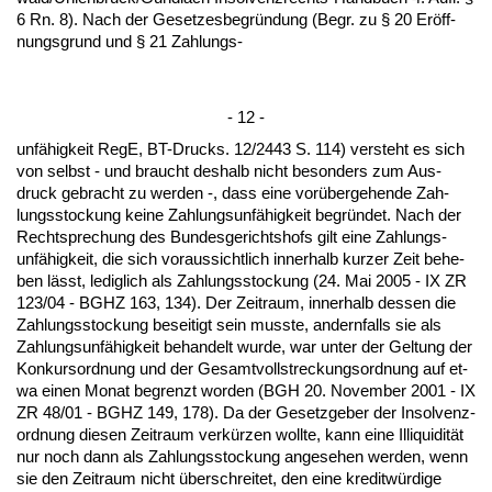
6 Rn. 8). Nach der Ge­set­zes­be­gründung (Be­gr. zu § 20 Eröff­
nungs­grund und § 21 Zah­lungs-
- 12 -
unfähig­keit Re­gE, BT-Drucks. 12/2443 S. 114) ver­steht es sich
von selbst - und braucht des­halb nicht be­son­ders zum Aus­
druck ge­bracht zu wer­den -, dass ei­ne vorüber­ge­hen­de Zah­
lungs­sto­ckung kei­ne Zah­lungs­unfähig­keit be­gründet. Nach der
Recht­spre­chung des Bun­des­ge­richts­hofs gilt ei­ne Zah­lungs­
unfähig­keit, die sich vor­aus­sicht­lich in­ner­halb kur­zer Zeit be­he­
ben lässt, le­dig­lich als Zah­lungs­sto­ckung (24. Mai 2005 - IX ZR
123/04 - BGHZ 163, 134). Der Zeit­raum, in­ner­halb des­sen die
Zah­lungs­sto­ckung be­sei­tigt sein muss­te, an­dern­falls sie als
Zah­lungs­unfähig­keit be­han­delt wur­de, war un­ter der Gel­tung der
Kon­kurs­ord­nung und der Ge­samt­voll­stre­ckungs­ord­nung auf et­
wa ei­nen Mo­nat be­grenzt wor­den (BGH 20. No­vem­ber 2001 - IX
ZR 48/01 - BGHZ 149, 178). Da der Ge­setz­ge­ber der In­sol­venz­
ord­nung die­sen Zeit­raum verkürzen woll­te, kann ei­ne Il­li­qui­dität
nur noch dann als Zah­lungs­sto­ckung an­ge­se­hen wer­den, wenn
sie den Zeit­raum nicht über­schrei­tet, den ei­ne kre­ditwürdi­ge