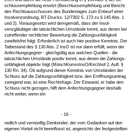
schluss­emp­feh­lung er­setzt (Be­schluss­emp­feh­lung und Be­richt
des Rechts­aus­schus­ses des Bun­des­ta­ges zum Ent­wurf ei­ner
In­sol­venz­ord­nung, BT-Drucks. 12/7302 S. 173 zu § 145 Abs. 1
und 2). Vor­aus­ge­setzt wird dem­gemäß, dass der In­sol­
venzgläubi­ger die tatsächli­chen Umstände kennt, aus de­nen bei
zu­tref­fen­der recht­li­cher Be­wer­tung die Zah­lungs­unfähig­keit
zwei­fels­frei folgt. Er­for­der­lich ist auch hier po­si­ti­ve Kennt­nis. Der
Tat­be­stand des § 130 Abs. 2 In­sO ist nur dann erfüllt, wenn der
An­fech­tungs­geg­ner - gleichgültig aus wel­chen Quel­len - die
tatsächli­chen Umstände po­si­tiv kennt, aus de­nen die Zah­lungs­
unfähig­keit ob­jek­tiv folgt (Münch­Kom­mIn­sO/Kirch­hof 2. Aufl. §
130 Rn. 34). Ob auf­grund die­ser Kennt­nis von Umständen der
Schluss auf die Zah­lungs­unfähig­keit bzw. den Eröff­nungs­an­trag
zwin­gend war, ist ei­ne Rechts­fra­ge. Der Ein­wand, er ha­be den
Schluss nicht ge­zo­gen, hilft dem An­fech­tungs­geg­ner des­halb
nicht wei­ter, wenn ein
- 16 -
red­lich und vernünf­tig Den­ken­der, der vom Ge­dan­ken auf den
ei­ge­nen Vor­teil nicht be­ein­flusst ist, an­ge­sichts der fest­ge­stell­ten