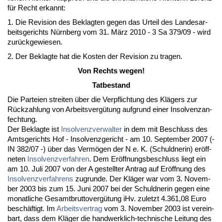
für Recht er­kannt:
1. Die Re­vi­si­on des Be­klag­ten ge­gen das Ur­teil des Lan­des­ar­
beits­ge­richts Nürn­berg vom 31. März 2010 - 3 Sa 379/09 - wird
zurück­ge­wie­sen.
2. Der Be­klag­te hat die Kos­ten der Re­vi­si­on zu tra­gen.
Von Rechts we­gen!
Tat­be­stand
Die Par­tei­en strei­ten über die Ver­pflich­tung des Klägers zur
Rück­zah­lung von Ar­beits­vergütung auf­grund ei­ner In­sol­venz­an­
fech­tung.
Der Be­klag­te ist
In­sol­venz­ver­wal­ter
in dem mit Be­schluss des
Amts­ge­richts Hof - In­sol­venz­ge­richt - am 10. Sep­tem­ber 2007 (-
IN 382/07 -) über das Vermögen der N e. K. (Schuld­ne­rin) eröff­
ne­ten
In­sol­venz­ver­fah­ren
. Dem Eröff­nungs­be­schluss liegt ein
am 10. Ju­li 2007 von der A ge­stell­ter An­trag auf Eröff­nung des
In­sol­venz­ver­fah­rens
zu­grun­de. Der Kläger war vom 3. No­vem­
ber 2003 bis zum 15. Ju­ni 2007 bei der Schuld­ne­rin ge­gen ei­ne
mo­nat­li­che Ge­samt­b­rut­to­vergütung iHv. zu­letzt 4.361,08 Eu­ro
beschäftigt. Im
Ar­beits­ver­trag
vom 3. No­vem­ber 2003 ist ver­ein­
bart, dass dem Kläger die hand­werk­lich-tech­ni­sche Lei­tung des