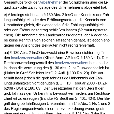
Ge­samtüber­blick der
Ar­beit­neh­mer
der Schuld­ne­rin über die Li­
qui­ditäts- oder Zah­lungs­la­ge des Un­ter­neh­mens ab­ge­lei­tet hat.
e) Al­ler­dings steht nach § 130 Abs. 2 In­sO der Kennt­nis der Zah­
lungs­unfähig­keit oder des Eröff­nungs­an­trags die Kennt­nis von
Umständen gleich, die zwin­gend auf die Zah­lungs­unfähig­keit
oder den Eröff­nungs­an­trag schließen las­sen (Ver­mu­tungs­tat­sa­
chen). Die An­nah­me des Lan­des­ar­beits­ge­richts, der Kläger ha­
be kei­ne Kennt­nis von sol­chen Tat­sa­chen ge­habt, ist je­doch ent­
ge­gen der An­sicht des Be­klag­ten nicht rechts­feh­ler­haft.
aa) § 130 Abs. 2 In­sO be­zweckt ei­ne Be­wei­ser­leich­te­rung für
den
In­sol­venz­ver­wal­ter
(Klinck Anm. AP In­sO § 130 Nr. 1). Der
Rechts­an­wen­dungs­vor­teil des
In­sol­venz­ver­wal­ters
be­steht dar­
in, dass die Ver­mu­tung des § 130 Abs. 2 In­sO un­wi­der­leg­lich ist
(Hu­ber in Graf-Schli­cker In­sO 2. Aufl. § 130 Rn. 23). Die Vor­
schrift lässt je­doch die grob fahrlässi­ge Un­kennt­nis der Zah­
lungs­unfähig­keit nicht genügen (BGH 19. Fe­bru­ar 2009 - IX ZR
62/08 - BGHZ 180, 63). Der Ge­setz­ge­ber hat den Be­griff der
grob fahrlässi­gen Un­kennt­nis be­wusst ver­mie­den, um Rechts­si­
cher­heit zu er­zeu­gen (Band­te FS Beuthi­en S. 401, 404). Der Be­
griff der grob fahrlässi­gen Un­kennt­nis in § 145 Abs. 1 Nr. 1 und 2
des Re­gie­rungs­ent­wurfs ei­ner In­sol­venz­ord­nung wur­de ge­stri­
chen und durch die neue For­mu­lie­rung in § 145 Abs. 2 der Be­