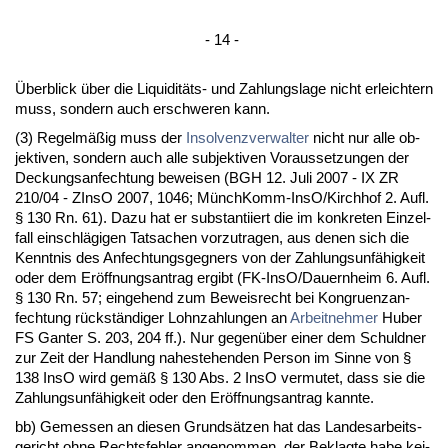
- 14 -
Über­blick über die Li­qui­ditäts- und Zah­lungs­la­ge nicht er­leich­tern
muss, son­dern auch er­schwe­ren kann.
(3) Re­gelmäßig muss der
In­sol­venz­ver­wal­ter
nicht nur al­le ob­
jek­ti­ven, son­dern auch al­le sub­jek­ti­ven Vor­aus­set­zun­gen der
De­ckungs­an­fech­tung be­wei­sen (BGH 12. Ju­li 2007 - IX ZR
210/04 - ZIn­sO 2007, 1046; Münch­Komm-In­sO/Kirch­hof 2. Aufl.
§ 130 Rn. 61). Da­zu hat er sub­stan­ti­iert die im kon­kre­ten Ein­zel­
fall ein­schlägi­gen Tat­sa­chen vor­zu­tra­gen, aus de­nen sich die
Kennt­nis des An­fech­tungs­geg­ners von der Zah­lungs­unfähig­keit
oder dem Eröff­nungs­an­trag er­gibt (FK-In­sO/Dau­ern­heim 6. Aufl.
§ 130 Rn. 57; ein­ge­hend zum Be­weis­recht bei Kon­gru­enz­an­
fech­tung rückständi­ger Lohn­zah­lun­gen an
Ar­beit­neh­mer
Hu­ber
FS Gan­ter S. 203, 204 ff.). Nur ge­genüber ei­ner dem Schuld­ner
zur Zeit der Hand­lung na­he­ste­hen­den Per­son im Sin­ne von §
138 In­sO wird gemäß § 130 Abs. 2 In­sO ver­mu­tet, dass sie die
Zah­lungs­unfähig­keit oder den Eröff­nungs­an­trag kann­te.
bb) Ge­mes­sen an die­sen Grundsätzen hat das Lan­des­ar­beits­
ge­richt oh­ne Rechts­feh­ler an­ge­nom­men, der Be­klag­te ha­be kei­