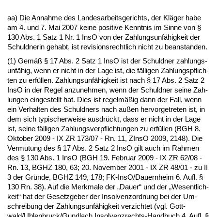
aa) Die An­nah­me des Lan­des­ar­beits­ge­richts, der Kläger ha­be
am 4. und 7. Mai 2007 kei­ne po­si­ti­ve Kennt­nis im Sin­ne von §
130 Abs. 1 Satz 1 Nr. 1 In­sO von der Zah­lungs­unfähig­keit der
Schuld­ne­rin ge­habt, ist re­vi­si­ons­recht­lich nicht zu be­an­stan­den.
(1) Gemäß § 17 Abs. 2 Satz 1 In­sO ist der Schuld­ner zah­lungs­
unfähig, wenn er nicht in der La­ge ist, die fälli­gen Zah­lungs­pflich­
ten zu erfüllen. Zah­lungs­unfähig­keit ist nach § 17 Abs. 2 Satz 2
In­sO in der Re­gel an­zu­neh­men, wenn der Schuld­ner sei­ne Zah­
lun­gen ein­ge­stellt hat. Dies ist re­gelmäßig dann der Fall, wenn
ein Ver­hal­ten des Schuld­ners nach außen her­vor­ge­tre­ten ist, in
dem sich ty­pi­scher­wei­se aus­drückt, dass er nicht in der La­ge
ist, sei­ne fälli­gen Zah­lungs­ver­pflich­tun­gen zu erfüllen (BGH 8.
Ok­to­ber 2009 - IX ZR 173/07 - Rn. 11, ZIn­sO 2009, 2148). Die
Ver­mu­tung des § 17 Abs. 2 Satz 2 In­sO gilt auch im Rah­men
des § 130 Abs. 1 In­sO (BGH 19. Fe­bru­ar 2009 - IX ZR 62/08 -
Rn. 13, BGHZ 180, 63; 20. No­vem­ber 2001 - IX ZR 48/01 - zu II
3 der Gründe, BGHZ 149, 178; FK-In­sO/Dau­ern­heim 6. Aufl. §
130 Rn. 38). Auf die Merk­ma­le der „Dau­er“ und der „We­sent­lich­
keit“ hat der Ge­setz­ge­ber der In­sol­venz­ord­nung bei der Um­
schrei­bung der Zah­lungs­unfähig­keit ver­zich­tet (vgl. Gott­
wald/Uh­len­bruck/Gund­lach In­sol­venz­rechts-Hand­buch 4. Aufl. §