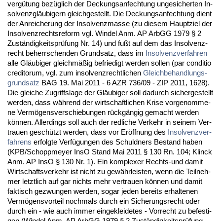
vergütung bezüglich der De­ckungs­an­fech­tung un­ge­si­cher­ten In­
sol­venzgläubi­gern gleich­ge­stellt. Die De­ckungs­an­fech­tung dient
der An­rei­che­rung der In­sol­venz­mas­se (zu die­sem Haupt­ziel der
In­sol­venz­rechts­re­form vgl. Win­del Anm. AP ArbGG 1979 § 2
Zuständig­keitsprüfung Nr. 14) und fußt auf dem das In­sol­venz­
recht be­herr­schen­den Grund­satz, dass im
In­sol­venz­ver­fah­ren
al­le Gläubi­ger gleichmäßig be­frie­digt wer­den sol­len (par con­di­tio
credi­to­rum, vgl. zum in­sol­venz­recht­li­chen
Gleich­be­hand­lungs­
grund­satz
BAG 19. Mai 2011 - 6 AZR 736/09 - ZIP 2011, 1628).
Die glei­che Zu­griffs­la­ge der Gläubi­ger soll da­durch si­cher­ge­stellt
wer­den, dass während der wirt­schaft­li­chen Kri­se vor­ge­nom­me­
ne Vermögens­ver­schie­bun­gen rückgängig ge­macht wer­den
können. Al­ler­dings soll auch der red­li­che Ver­kehr in sei­nem Ver­
trau­en geschützt wer­den, dass vor Eröff­nung des
In­sol­venz­ver­
fah­rens
er­folg­te Verfügun­gen des Schuld­ners Be­stand ha­ben
(KPB/Schopp­mey­er In­sO Stand Mai 2011 § 130 Rn. 104; Klinck
Anm. AP In­sO § 130 Nr. 1). Ein kom­ple­xer Rechts-und da­mit
Wirt­schafts­ver­kehr ist nicht zu gewähr­leis­ten, wenn die Teil­neh­
mer letzt­lich auf gar nichts mehr ver­trau­en können und da­mit
fak­tisch ge­zwun­gen wer­den, so­gar je­den be­reits er­hal­te­nen
Vermögens­vor­teil noch­mals durch ein Si­che­rungs­recht oder
durch ein - wie auch im­mer ein­ge­klei­de­tes - Vor­recht zu be­fes­ti­
gen (Win­del Anm. AP ArbGG 1979 § 2 Zuständig­keitsprüfung