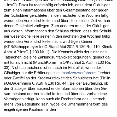
1 In­sO). Da­zu ist re­gelmäßig er­for­der­lich, dass dem Gläubi­ger
zum ei­nen In­for­ma­tio­nen über den Ge­samt­be­stand der ge­gen
den Schuld­ner ge­rich­te­ten, in den nächs­ten drei Wo­chen fällig
wer­den­den Ver­bind­lich­kei­ten und über die in die­ser Zeit vor­han­
de­nen Geld­mit­tel vor­lie­gen. Zum an­de­ren muss der Gläubi­ger
aus die­sen In­for­ma­tio­nen den Schluss zie­hen, dass der Schuld­
ner we­sent­li­che Tei­le sei­ner in den nächs­ten drei Wo­chen fällig
wer­den­den Ver­bind­lich­kei­ten nicht wird til­gen können
(KPB/Schopp­mey­er In­sO Stand Mai 2011 § 130 Rn. 110; Klinck
Anm. AP In­sO § 130 Nr. 1). Die Kennt­nis al­lein der ein­zel­nen
Tat­sa­chen, die ei­ne Zah­lungs­unfähig­keit be­gründen, genügt da­
mit für sich nicht (Münch­Kom­mIn­sO/Kirch­hof 2. Aufl. § 130 Rn.
33). Nicht aus­rei­chend ist es auch im Ein­zel­fall, wenn der
Gläubi­ger nur die Eröff­nung ei­nes
In­sol­venz­ver­fah­rens
fürch­tet
oder Zwei­fel an der Kre­ditwürdig­keit des Schuld­ners hat (FK-In­
sO/Dau­ern­heim 6. Aufl. § 130 Rn. 44). Bei der Be­ur­tei­lung, ob
der Gläubi­ger über aus­rei­chen­de In­for­ma­tio­nen über den Ge­
samt­be­stand der Ver­bind­lich­kei­ten und über das vor­han­de­ne
Vermögen verfügt, kann auch die Rechts­form des Un­ter­neh­
mens von Be­deu­tung sein, wo­bei die Un­ter­neh­mens­form des
ein­ge­tra­ge­nen Kauf­manns den