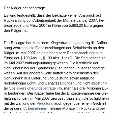
Der Kläger hat be­an­tragt:
Es wird fest­ge­stellt, dass der Be­klag­te kei­nen An­spruch auf
Rück­zah­lung von Ar­beits­ent­gelt der Mo­na­te Ja­nu­ar 2007, Fe­
bru­ar 2007 und März 2007 in Höhe von 5.863,20 Eu­ro ge­gen
den Kläger hat.
Der Be­klag­te hat zu sei­nem Kla­ge­ab­wei­sungs­an­trag die Auf­fas­
sung ver­tre­ten, die Ge­halts­zah­lun­gen der Schuld­ne­rin an den
Kläger im Mai 2007 sei­en an­fecht­ba­re Rechts­hand­lun­gen im
Sin­ne der § 130 Abs. 1, § 133 Abs. 1 In­sO. Die Schuld­ne­rin sei
im Mai 2007 zah­lungs­unfähig ge­we­sen. Die Kre­dit­li­nie der
Schuld­ne­rin bei der Spar­kas­se F sei na­he­zu aus­geschöpft ge­
we­sen. Auf der an­de­ren Sei­te hätten Ver­bind­lich­kei­ten der
Schuld­ne­rin aus Lie­fe­rung und Leis­tung so­wie auf­grund
rückständi­ger Lohn- und Ge­halts­zah­lun­gen und nicht ab­geführ­
ter
So­zi­al­ver­si­che­rungs­beiträge
iHv. mehr als drei Mil­lio­nen Eu­
ro be­stan­den. Der Kläger ha­be bei der Ent­ge­gen­nah­me der Ge­
halts­zah­lun­gen im Mai 2007 ge­wusst, dass sich die Schuld­ne­rin
mit der Zah­lung der
Vergütung
auch ge­genüber ei­nem Großteil
der an­de­ren
Ar­beit­neh­mer
meh­re­re Mo­na­te im Rück­stand be­