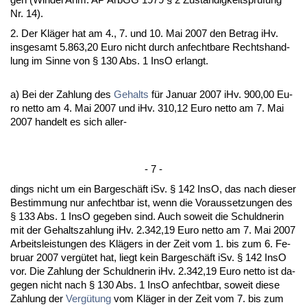
Nr. 14).
2. Der Kläger hat am 4., 7. und 10. Mai 2007 den Be­trag iHv.
ins­ge­samt 5.863,20 Eu­ro nicht durch an­fecht­ba­re Rechts­hand­
lung im Sin­ne von § 130 Abs. 1 In­sO er­langt.
a) Bei der Zah­lung des
Ge­halts
für Ja­nu­ar 2007 iHv. 900,00 Eu­
ro net­to am 4. Mai 2007 und iHv. 310,12 Eu­ro net­to am 7. Mai
2007 han­delt es sich al­ler-
- 7 -
dings nicht um ein Bar­geschäft iSv. § 142 In­sO, das nach die­ser
Be­stim­mung nur an­fecht­bar ist, wenn die Vor­aus­set­zun­gen des
§ 133 Abs. 1 In­sO ge­ge­ben sind. Auch so­weit die Schuld­ne­rin
mit der Ge­halts­zah­lung iHv. 2.342,19 Eu­ro net­to am 7. Mai 2007
Ar­beits­leis­tun­gen des Klägers in der Zeit vom 1. bis zum 6. Fe­
bru­ar 2007 vergütet hat, liegt kein Bar­geschäft iSv. § 142 In­sO
vor. Die Zah­lung der Schuld­ne­rin iHv. 2.342,19 Eu­ro net­to ist da­
ge­gen nicht nach § 130 Abs. 1 In­sO an­fecht­bar, so­weit die­se
Zah­lung der
Vergütung
vom Kläger in der Zeit vom 7. bis zum