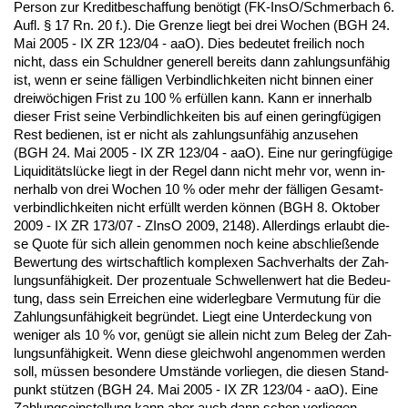
Per­son zur Kre­dit­be­schaf­fung benötigt (FK-In­sO/Schmer­bach 6.
Aufl. § 17 Rn. 20 f.). Die Gren­ze liegt bei drei Wo­chen (BGH 24.
Mai 2005 - IX ZR 123/04 - aaO). Dies be­deu­tet frei­lich noch
nicht, dass ein Schuld­ner ge­ne­rell be­reits dann zah­lungs­unfähig
ist, wenn er sei­ne fälli­gen Ver­bind­lich­kei­ten nicht bin­nen ei­ner
dreiwöchi­gen Frist zu 100 % erfüllen kann. Kann er in­ner­halb
die­ser Frist sei­ne Ver­bind­lich­kei­ten bis auf ei­nen ge­ringfügi­gen
Rest be­die­nen, ist er nicht als zah­lungs­unfähig an­zu­se­hen
(BGH 24. Mai 2005 - IX ZR 123/04 - aaO). Ei­ne nur ge­ringfügi­ge
Li­qui­ditätslücke liegt in der Re­gel dann nicht mehr vor, wenn in­
ner­halb von drei Wo­chen 10 % oder mehr der fälli­gen Ge­samt­
ver­bind­lich­kei­ten nicht erfüllt wer­den können (BGH 8. Ok­to­ber
2009 - IX ZR 173/07 - ZIn­sO 2009, 2148). Al­ler­dings er­laubt die­
se Quo­te für sich al­lein ge­nom­men noch kei­ne ab­sch­ließen­de
Be­wer­tung des wirt­schaft­lich kom­ple­xen Sach­ver­halts der Zah­
lungs­unfähig­keit. Der pro­zen­tua­le Schwel­len­wert hat die Be­deu­
tung, dass sein Er­rei­chen ei­ne wi­der­leg­ba­re Ver­mu­tung für die
Zah­lungs­unfähig­keit be­gründet. Liegt ei­ne Un­ter­de­ckung von
we­ni­ger als 10 % vor, genügt sie al­lein nicht zum Be­leg der Zah­
lungs­unfähig­keit. Wenn die­se gleich­wohl an­ge­nom­men wer­den
soll, müssen be­son­de­re Umstände vor­lie­gen, die die­sen Stand­
punkt stützen (BGH 24. Mai 2005 - IX ZR 123/04 - aaO). Ei­ne
Zah­lungs­ein­stel­lung kann aber auch dann schon vor­lie­gen,