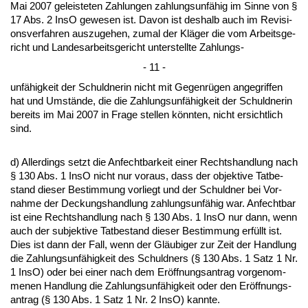
Mai 2007 ge­leis­te­ten Zah­lun­gen zah­lungs­unfähig im Sin­ne von §
17 Abs. 2 In­sO ge­we­sen ist. Da­von ist des­halb auch im Re­vi­si­
ons­ver­fah­ren aus­zu­ge­hen, zu­mal der Kläger die vom Ar­beits­ge­
richt und Lan­des­ar­beits­ge­richt un­ter­stell­te Zah­lungs-
- 11 -
unfähig­keit der Schuld­ne­rin nicht mit Ge­genrügen an­ge­grif­fen
hat und Umstände, die die Zah­lungs­unfähig­keit der Schuld­ne­rin
be­reits im Mai 2007 in Fra­ge stel­len könn­ten, nicht er­sicht­lich
sind.
d) Al­ler­dings setzt die An­fecht­bar­keit ei­ner Rechts­hand­lung nach
§ 130 Abs. 1 In­sO nicht nur vor­aus, dass der ob­jek­ti­ve Tat­be­
stand die­ser Be­stim­mung vor­liegt und der Schuld­ner bei Vor­
nah­me der De­ckungs­hand­lung zah­lungs­unfähig war. An­fecht­bar
ist ei­ne Rechts­hand­lung nach § 130 Abs. 1 In­sO nur dann, wenn
auch der sub­jek­ti­ve Tat­be­stand die­ser Be­stim­mung erfüllt ist.
Dies ist dann der Fall, wenn der Gläubi­ger zur Zeit der Hand­lung
die Zah­lungs­unfähig­keit des Schuld­ners (§ 130 Abs. 1 Satz 1 Nr.
1 In­sO) oder bei ei­ner nach dem Eröff­nungs­an­trag vor­ge­nom­
me­nen Hand­lung die Zah­lungs­unfähig­keit oder den Eröff­nungs­
an­trag (§ 130 Abs. 1 Satz 1 Nr. 2 In­sO) kann­te.