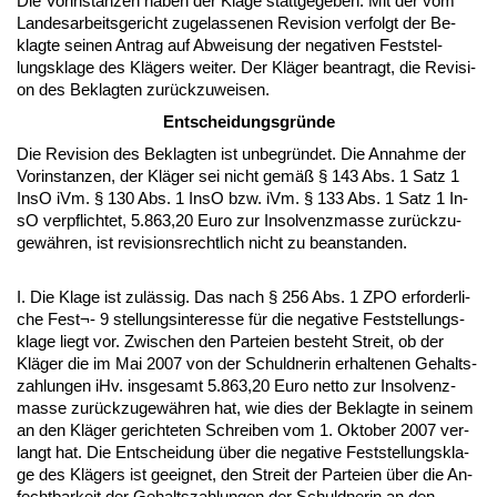
Die Vor­in­stan­zen ha­ben der Kla­ge statt­ge­ge­ben. Mit der vom
Lan­des­ar­beits­ge­richt zu­ge­las­se­nen Re­vi­si­on ver­folgt der Be­
klag­te sei­nen An­trag auf Ab­wei­sung der ne­ga­ti­ven Fest­stel­
lungs­kla­ge des Klägers wei­ter. Der Kläger be­an­tragt, die Re­vi­si­
on des Be­klag­ten zurück­zu­wei­sen.
Ent­schei­dungs­gründe
Die Re­vi­si­on des Be­klag­ten ist un­be­gründet. Die An­nah­me der
Vor­in­stan­zen, der Kläger sei nicht gemäß § 143 Abs. 1 Satz 1
In­sO iVm. § 130 Abs. 1 In­sO bzw. iVm. § 133 Abs. 1 Satz 1 In­
sO ver­pflich­tet, 5.863,20 Eu­ro zur In­sol­venz­mas­se zurück­zu­
gewähren, ist re­vi­si­ons­recht­lich nicht zu be­an­stan­den.
I. Die Kla­ge ist zulässig. Das nach § 256 Abs. 1 ZPO er­for­der­li­
che Fest¬- 9 stel­lungs­in­ter­es­se für die ne­ga­ti­ve Fest­stel­lungs­
kla­ge liegt vor. Zwi­schen den Par­tei­en be­steht Streit, ob der
Kläger die im Mai 2007 von der Schuld­ne­rin er­hal­te­nen Ge­halts­
zah­lun­gen iHv. ins­ge­samt 5.863,20 Eu­ro net­to zur In­sol­venz­
mas­se zurück­zu­gewähren hat, wie dies der Be­klag­te in sei­nem
an den Kläger ge­rich­te­ten Schrei­ben vom 1. Ok­to­ber 2007 ver­
langt hat. Die Ent­schei­dung über die ne­ga­ti­ve Fest­stel­lungs­kla­
ge des Klägers ist ge­eig­net, den Streit der Par­tei­en über die An­
fecht­bar­keit der Ge­halts­zah­lun­gen der Schuld­ne­rin an den