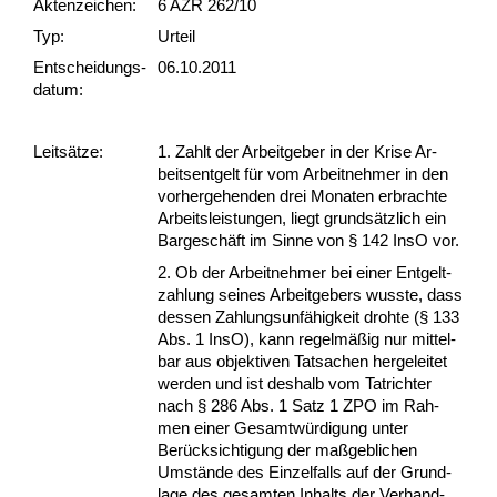
Akten­zeichen:
6 AZR 262/10
Typ:
Urteil
Ent­scheid­ungs­
06.10.2011
datum:
Leit­sätze:
1. Zahlt der Ar­beit­ge­ber in der Kri­se Ar­
beits­ent­gelt für vom Ar­beit­neh­mer in den
vor­her­ge­hen­den drei Mo­na­ten er­brach­te
Ar­beits­leis­tun­gen, liegt grundsätz­lich ein
Bar­geschäft im Sin­ne von § 142 In­sO vor.
2. Ob der Ar­beit­neh­mer bei ei­ner Ent­gelt­
zah­lung sei­nes Ar­beit­ge­bers wuss­te, dass
des­sen Zah­lungs­unfähig­keit droh­te (§ 133
Abs. 1 In­sO), kann re­gelmäßig nur mit­tel­
bar aus ob­jek­ti­ven Tat­sa­chen her­ge­lei­tet
wer­den und ist des­halb vom Tatrich­ter
nach § 286 Abs. 1 Satz 1 ZPO im Rah­
men ei­ner Ge­samtwürdi­gung un­ter
Berück­sich­ti­gung der maßgeb­li­chen
Umstände des Ein­zel­falls auf der Grund­
la­ge des ge­sam­ten In­halts der Ver­hand­