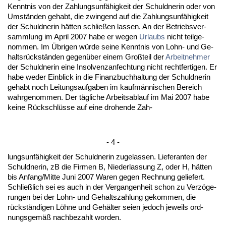
Kennt­nis von der Zah­lungs­unfähig­keit der Schuld­ne­rin oder von
Umständen ge­habt, die zwin­gend auf die Zah­lungs­unfähig­keit
der Schuld­ne­rin hätten schließen las­sen. An der Be­triebs­ver­
samm­lung im April 2007 ha­be er we­gen
Ur­laubs
nicht teil­ge­
nom­men. Im Übri­gen würde sei­ne Kennt­nis von Lohn- und Ge­
haltsrückständen ge­genüber ei­nem Großteil der
Ar­beit­neh­mer
der Schuld­ne­rin ei­ne In­sol­venz­an­fech­tung nicht recht­fer­ti­gen. Er
ha­be we­der Ein­blick in die Fi­nanz­buch­hal­tung der Schuld­ne­rin
ge­habt noch Lei­tungs­auf­ga­ben im kaufmänni­schen Be­reich
wahr­ge­nom­men. Der tägli­che Ar­beits­ab­lauf im Mai 2007 ha­be
kei­ne Rück­schlüsse auf ei­ne dro­hen­de Zah-
- 4 -
lungs­unfähig­keit der Schuld­ne­rin zu­ge­las­sen. Lie­fe­ran­ten der
Schuld­ne­rin, zB die Fir­men B, Nie­der­las­sung Z, oder H, hätten
bis An­fang/Mit­te Ju­ni 2007 Wa­ren ge­gen Rech­nung ge­lie­fert.
Sch­ließlich sei es auch in der Ver­gan­gen­heit schon zu Verzöge­
run­gen bei der Lohn- und Ge­halts­zah­lung ge­kom­men, die
rückständi­gen Löhne und Gehälter sei­en je­doch je­weils ord­
nungs­gemäß nach­be­zahlt wor­den.