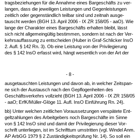
trags­be­zie­hun­gen für die An­nah­me ei­nes Bar­geschäfts zu ver­
lan­gen, dass die je­wei­li­gen Leis­tun­gen und Ge­gen­leis­tun­gen
zeit­lich oder ge­genständ­lich teil­bar sind und zeit­nah aus­ge­
tauscht wer­den (BGH 13. April 2006 - IX ZR 158/05 - aaO). Wie
lan­ge der Cha­rak­ter ei­nes Bar­geschäfts er­hal­ten bleibt, lässt
sich nicht all­ge­meingültig be­stim­men, son­dern ist nach der Ver­
kehrs­auf­fas­sung zu ent­schei­den (Hu­ber in Graf-Schli­cker In­sO
2. Aufl. § 142 Rn. 3). Ob ei­ne Leis­tung von der Pri­vi­le­gie­rung
des § 142 In­sO er­fasst wird, hängt we­sent­lich von der Art der
- 8 -
aus­ge­tausch­ten Leis­tun­gen und da­von ab, in wel­cher Zeit­span­
ne sich der Aus­tausch nach den Ge­pflo­gen­hei­ten des
Geschäfts­ver­kehrs voll­zieht (BGH 13. April 2006 - IX ZR 158/05
- aaO; ErfK/Müller-Glöge 11. Aufl. In­sO Einführung Rn. 24).
bb) Un­ter wel­chen zeit­li­chen Vor­aus­set­zun­gen ver­späte­te Ent­
gelt­zah­lun­gen des Ar­beit­ge­bers noch Bar­geschäfte im Sin­ne
von § 142 In­sO sind und da­mit der Pri­vi­le­gie­rung die­ser Vor­
schrift un­ter­lie­gen, ist im Schrift­tum um­strit­ten (vgl. Win­del Anm.
AP ArbGG 1979 § 2 Zuständig­keitsprüfung Nr. 14). So soll ein