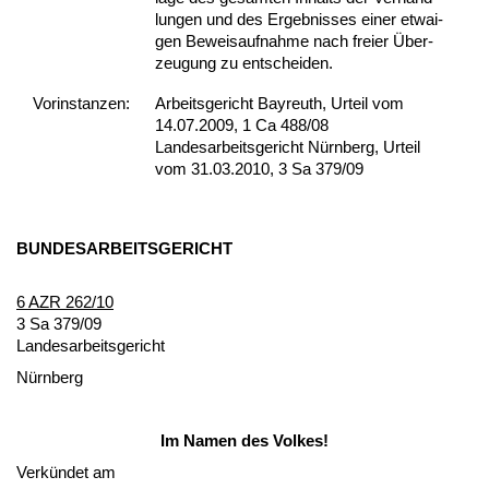
lun­gen und des Er­geb­nis­ses ei­ner et­wai­
gen Be­weis­auf­nah­me nach frei­er Über­
zeu­gung zu ent­schei­den.
Vor­ins­tan­zen:
Arbeitsgericht Bayreuth, Urteil vom
14.07.2009, 1 Ca 488/08
Landesarbeitsgericht Nürnberg, Urteil
vom 31.03.2010, 3 Sa 379/09
BUN­DES­AR­BEITS­GERICHT
6 AZR 262/10
3 Sa 379/09
Lan­des­ar­beits­ge­richt
Nürn­berg
Im Na­men des Vol­kes!
Verkündet am