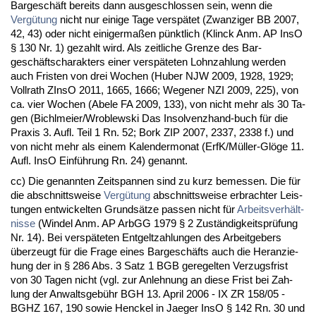
Bar­geschäft be­reits dann aus­ge­schlos­sen sein, wenn die
Vergütung
nicht nur ei­ni­ge Ta­ge ver­spätet (Zwan­zi­ger BB 2007,
42, 43) oder nicht ei­ni­ger­maßen pünkt­lich (Klinck Anm. AP In­sO
§ 130 Nr. 1) ge­zahlt wird. Als zeit­li­che Gren­ze des Bar­
geschäftscha­rak­ters ei­ner ver­späte­ten Lohn­zah­lung wer­den
auch Fris­ten von drei Wo­chen (Hu­ber NJW 2009, 1928, 1929;
Voll­rath ZIn­sO 2011, 1665, 1666; We­ge­ner NZI 2009, 225), von
ca. vier Wo­chen (Abe­le FA 2009, 133), von nicht mehr als 30 Ta­
gen (Bich­lmei­er/Wro­blew­ski Das In­sol­venz­hand-buch für die
Pra­xis 3. Aufl. Teil 1 Rn. 52; Bork ZIP 2007, 2337, 2338 f.) und
von nicht mehr als ei­nem Ka­len­der­mo­nat (ErfK/Müller-Glöge 11.
Aufl. In­sO Einführung Rn. 24) ge­nannt.
cc) Die ge­nann­ten Zeit­span­nen sind zu kurz be­mes­sen. Die für
die ab­schnitts­wei­se
Vergütung
ab­schnitts­wei­se er­brach­ter Leis­
tun­gen ent­wi­ckel­ten Grundsätze pas­sen nicht für
Ar­beits­verhält­
nis­se
(Win­del Anm. AP ArbGG 1979 § 2 Zuständig­keitsprüfung
Nr. 14). Bei ver­späte­ten Ent­gelt­zah­lun­gen des Ar­beit­ge­bers
über­zeugt für die Fra­ge ei­nes Bar­geschäfts auch die Her­an­zie­
hung der in § 286 Abs. 3 Satz 1 BGB ge­re­gel­ten Ver­zugs­frist
von 30 Ta­gen nicht (vgl. zur An­leh­nung an die­se Frist bei Zah­
lung der An­walts­gebühr BGH 13. April 2006 - IX ZR 158/05 -
BGHZ 167, 190 so­wie Henckel in Ja­e­ger In­sO § 142 Rn. 30 und