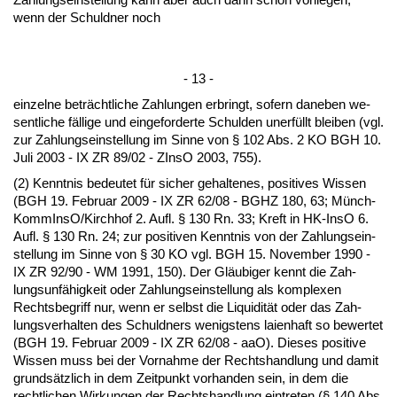
wenn der Schuld­ner noch
- 13 -
ein­zel­ne beträcht­li­che Zah­lun­gen er­bringt, so­fern da­ne­ben we­
sent­li­che fälli­ge und ein­ge­for­der­te Schul­den un­erfüllt blei­ben (vgl.
zur Zah­lungs­ein­stel­lung im Sin­ne von § 102 Abs. 2 KO BGH 10.
Ju­li 2003 - IX ZR 89/02 - ZIn­sO 2003, 755).
(2) Kennt­nis be­deu­tet für si­cher ge­hal­te­nes, po­si­ti­ves Wis­sen
(BGH 19. Fe­bru­ar 2009 - IX ZR 62/08 - BGHZ 180, 63; Münch­
Kom­mIn­sO/Kirch­hof 2. Aufl. § 130 Rn. 33; Kreft in HK-In­sO 6.
Aufl. § 130 Rn. 24; zur po­si­ti­ven Kennt­nis von der Zah­lungs­ein­
stel­lung im Sin­ne von § 30 KO vgl. BGH 15. No­vem­ber 1990 -
IX ZR 92/90 - WM 1991, 150). Der Gläubi­ger kennt die Zah­
lungs­unfähig­keit oder Zah­lungs­ein­stel­lung als kom­ple­xen
Rechts­be­griff nur, wenn er selbst die Li­qui­dität oder das Zah­
lungs­ver­hal­ten des Schuld­ners we­nigs­tens lai­en­haft so be­wer­tet
(BGH 19. Fe­bru­ar 2009 - IX ZR 62/08 - aaO). Die­ses po­si­ti­ve
Wis­sen muss bei der Vor­nah­me der Rechts­hand­lung und da­mit
grundsätz­lich in dem Zeit­punkt vor­han­den sein, in dem die
recht­li­chen Wir­kun­gen der Rechts­hand­lung ein­tre­ten (§ 140 Abs.