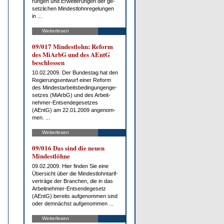
run­gen und Er­wei­te­run­gen der ge­
setz­li­chen Min­dest­lohn­re­ge­lun­gen
in ...
Weiterlesen
09/017 Min­dest­lohn: Re­form
des Mi­ArbG und des AEntG
be­schlos­sen
10.02.2009. Der Bun­des­tag hat den
Re­gie­rungs­ent­wurf ei­ner Re­form
des Min­dest­ar­beits­be­din­gun­gen­ge­
set­zes (Mi­ArbG) und des Ar­beit­
neh­mer-Ent­sen­de­ge­set­zes
(AEntG) am 22.01.2009 an­ge­nom­
men. ...
Weiterlesen
09/016 Das sind die neu­en
Min­dest­löh­ne
09.02.2009. Hier fin­den Sie ei­ne
Über­sicht über die Min­dest­lohn­ta­rif­
ver­trä­ge der Bran­chen, die in das
Ar­beit­neh­mer-Ent­sen­de­ge­setz
(AEntG) be­reits auf­ge­nom­men sind
oder dem­nächst auf­ge­nom­men ...
Weiterlesen