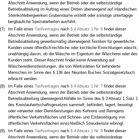
Abschnitt Anwendung, wenn der Betrieb oder die selbstständige
Betriebsabteilung im Auftrag eines Dritten überwiegend auf inländischen
Steinkohlebergwerken Grubenräume erstellt oder sonstige untertägige
bergbauliche Spezialarbeiten ausführt.
(7)
Im Falle eines
Tarifvertrages
nach
§ 4 Absatz 1 Nr. 6
findet dieser
Abschnitt Anwendung, wenn der Betrieb oder die selbstständige
Betriebsabteilung gewerbsmäßig überwiegend Textilien für gewerbliche
Kunden sowie öffentlich-rechtliche oder kirchliche Einrichtungen wäscht,
unabhängig davon, ob die Wäsche im Eigentum der Wäscherei oder des
Kunden steht. Dieser Abschnitt findet keine Anwendung auf
Wäschereidienstleistungen, die von Werkstätten für behinderte
Menschen im Sinne des § 136 des Neunten Buches Sozialgesetzbuch
erbracht werden.
(8)
Im Falle eines
Tarifvertrages
nach
§ 4 Absatz 1 Nr. 7
findet dieser
Abschnitt Anwendung, wenn der Betrieb oder die selbstständige
Betriebsabteilung überwiegend Abfälle im Sinne des § 3 Absatz 1 Satz 1
des Kreislaufwirtschaftsgesetzes sammelt, befördert, lagert, beseitigt
oder verwertet oder Dienstleistungen des Kehrens und Reinigens
öffentlicher Verkehrsflächen und Schnee- und Eisbeseitigung von
öffentlichen Verkehrsflächen einschließlich Streudienste erbringt.
(9)
Im Falle eines
Tarifvertrages
nach
§ 4 Absatz 1 Nr. 8
findet dieser
Abschnitt Anwendung, wenn der Betrieb oder die selbstständige