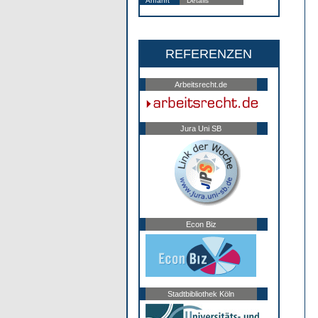
Anfahrt
Details
REFERENZEN
Arbeitsrecht.de
Jura Uni SB
Econ Biz
Stadtbibliothek Köln