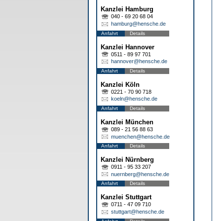
Kanzlei Hamburg
040 - 69 20 68 04
hamburg@hensche.de
Anfahrt
Details
Kanzlei Hannover
0511 - 89 97 701
hannover@hensche.de
Anfahrt
Details
Kanzlei Köln
0221 - 70 90 718
koeln@hensche.de
Anfahrt
Details
Kanzlei München
089 - 21 56 88 63
muenchen@hensche.de
Anfahrt
Details
Kanzlei Nürnberg
0911 - 95 33 207
nuernberg@hensche.de
Anfahrt
Details
Kanzlei Stuttgart
0711 - 47 09 710
stuttgart@hensche.de