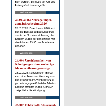
niert wer­den. Es muss vor Ort ei­ne
Lei­tungs­funk­ti­on aus­ge­übt ...
Weiterlesen
20.01.2026: Neu­re­ge­lun­gen
zum Jah­res­be­ginn 2026
20.01.2026. Zum Ja­nu­ar 2026 stei­
gen die Bei­trags­be­mes­sungs­gren­
zen in der So­zi­al­ver­si­che­rung. Au­
ßer­dem wur­de der ge­setz­li­che Min­
dest­lohn auf 13,90 pro St­un­de an­
ge­ho­ben.
Weiterlesen
26/004 Un­wirk­sam­keit von
Kün­di­gun­gen oh­ne vor­he­ri­ge
Mas­sen­ent­las­sungs­an­zei­ge
15.01.2026. Kün­di­gun­gen im Rah­
men ei­ner Mas­sen­ent­las­sung wer­
den erst wirk­sam, wenn die An­zei­
ge ord­nungs­ge­mäß bei der Ar­beits­
agen­tur er­stat­tet wur­de. Oh­ne An­
zei­ge bleibt die Kün­di­gung ...
Weiterlesen
26/003 Feh­ler­haf­te Mas­sen­ent­