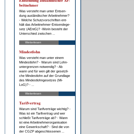
Ent­sen­dung aus­län­di­scher Ar­
beit­neh­mer
Was ver­steht man un­ter Ent­sen­
dung aus­län­di­scher Ar­beit­neh­mer?
- Wel­che Schutz­vor­schrif­ten ent­
hält das Ar­beit­neh­mer-Ent­sen­de­ge­
setz (AEntG)? -Wor­in be­steht der
Un­ter­schied zwi­schen ...
Weiterlesen
Min­dest­lohn
Was ver­steht man un­ter ei­nem
Min­dest­lohn? - War­um sind Lohn­
un­ter­gren­zen not­wen­dig? - Ab
wann und für wen gilt der ge­setz­li­
che Min­dest­lohn auf der Grund­la­ge
des Min­dest­l­ohn­ge­set­zes (Mi­
LoG)? - ...
Weiterlesen
Ta­rif­ver­trag
War­um sind Ta­rif­ver­trä­ge wich­tig? -
Was ist ein Ta­rif­ver­trag und wer
schließt Ta­rif­ver­trä­ge ab? - Wann
ist ei­ne Ar­beit­neh­mer­or­ga­ni­sa­ti­on
ei­ne Ge­werk­schaft? - Sind die von
der CG­ZP ab­ge­schlos­se­nen ...