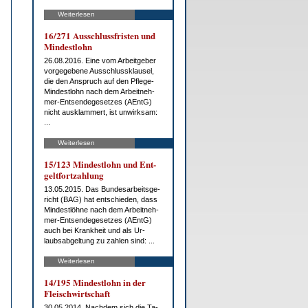
Weiterlesen
16/271 Aus­schluss­fris­ten und
Min­dest­lohn
26.08.2016. Ei­ne vom Ar­beit­ge­ber
vor­ge­ge­be­ne Aus­schluss­klau­sel,
die den An­spruch auf den Pfle­ge-
Min­dest­lohn nach dem Ar­beit­neh­
mer-Ent­sen­de­ge­set­zes (AEntG)
nicht aus­klam­mert, ist un­wirk­sam:
...
Weiterlesen
15/123 Min­dest­lohn und Ent­
gelt­fort­zah­lung
13.05.2015. Das Bun­des­ar­beits­ge­
richt (BAG) hat ent­schie­den, dass
Min­dest­löh­ne nach dem Ar­beit­neh­
mer-Ent­sen­de­ge­set­zes (AEntG)
auch bei Krank­heit und als Ur­
laubs­ab­gel­tung zu zah­len sind: ...
Weiterlesen
14/195 Min­dest­lohn in der
Fleisch­wirt­schaft
30.05.2014. Nach­dem sich die Ta­