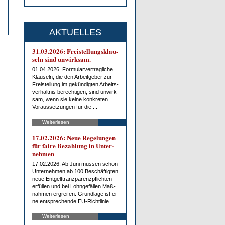
AKTUELLES
31.03.2026: Frei­stel­lungs­klau­
seln sind un­wirk­sam.
01.04.2026. For­mu­lar­ver­trag­li­che
Klau­seln, die den Ar­beit­ge­ber zur
Frei­stel­lung im ge­kün­dig­ten Ar­beits­
ver­hält­nis be­rech­ti­gen, sind un­wirk­
sam, wenn sie kei­ne kon­kre­ten
Vor­aus­set­zun­gen für die ...
Weiterlesen
17.02.2026: Neue Re­ge­lun­gen
für fai­re Be­zah­lung in Un­ter­
neh­men
17.02.2026. Ab Ju­ni müs­sen schon
Un­ter­neh­men ab 100 Be­schäf­tig­ten
neue Ent­gelt­tranz­pa­renz­pflich­ten
er­fül­len und bei Lohn­ge­fäl­len Maß­
nah­men er­grei­fen. Grund­la­ge ist ei­
ne ent­spre­chen­de EU-Richt­li­nie.
Weiterlesen