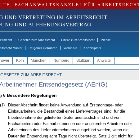
LTE, FACHANWALTSKANZLEI FÜR ARBEITSRECH
G UND VERTRETUNG IM ARBEITSRECHT
NDUNG UND AUFHEBUNGSVERTRAG
|
|
|
itsrecht
Gesetze zum Arbeitsrecht
Urteile zum Arbeitsrecht
Presse
|
|
|
eitsrecht Muster
Ratgeber Gebühren
Webinare
Kanzleiprofil
nover
Köln
München
Nürnberg
Stuttgart
Anwälte
GESETZE ZUM ARBEITSRECHT
Arbeitnehmer-Entsendegesetz (AEntG)
§ 6 Besondere Regelungen
(1)
Dieser Abschnitt findet keine Anwendung auf Erstmontage- oder
Einbauarbeiten, die Bestandteil eines Liefervertrages sind, für die
Inbetriebnahme der gelieferten Güter unerlässlich sind und von
Facharbeitern oder Facharbeiterinnen oder angelernten Arbeitern oder
Arbeiterinnen des Lieferunternehmens ausgeführt werden, wenn die
Dauer der Entsendung acht Tage nicht übersteigt. Satz 1 gilt nicht für