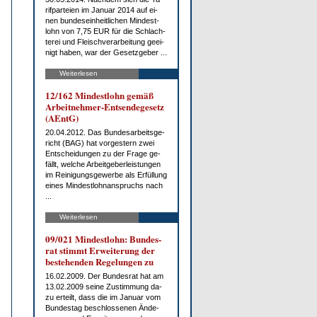
rif­par­tei­en im Ja­nu­ar 2014 auf ei­
nen bun­des­ein­heit­li­chen Min­dest­
lohn von 7,75 EUR für die Schlach­
te­rei und Fleisch­ver­ar­bei­tung ge­ei­
nigt ha­ben, war der Ge­setz­ge­ber ...
Weiterlesen
12/162 Min­dest­lohn ge­mäß
Ar­beit­neh­mer-Ent­sen­de­ge­setz
(AEntG)
20.04.2012. Das Bun­des­ar­beits­ge­
richt (BAG) hat vor­ges­tern zwei
Ent­schei­dun­gen zu der Fra­ge ge­
fällt, wel­che Ar­beit­ge­ber­leis­tun­gen
im Rei­ni­gungs­ge­wer­be als Er­fül­lung
ei­nes Min­dest­lohn­an­spruchs nach
...
Weiterlesen
09/021 Min­dest­lohn: Bun­des­
rat stimmt Er­wei­te­rung der
be­ste­hen­den Re­ge­lun­gen zu
16.02.2009. Der Bun­des­rat hat am
13.02.2009 sei­ne Zu­stim­mung da­
zu er­teilt, dass die im Ja­nu­ar vom
Bun­des­tag be­schlos­se­nen Än­de­