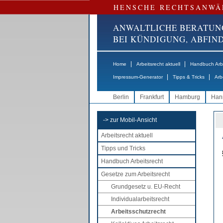
HENSCHE RECHTSANWÄ
ANWALTLICHE BERATUN
BEI KÜNDIGUNG, ABFI
|
|
Home
Arbeitsrecht aktuell
Handbuch Arbe
|
|
Impressum-Generator
Tipps & Tricks
Arb
Berlin
Frankfurt
Hamburg
Han
-> zur Mobil-Ansicht
Arbeitsrecht aktuell
Tipps und Tricks
Handbuch Arbeitsrecht
Gesetze zum Arbeitsrecht
Grundgesetz u. EU-Recht
Individualarbeitsrecht
Arbeitsschutzrecht