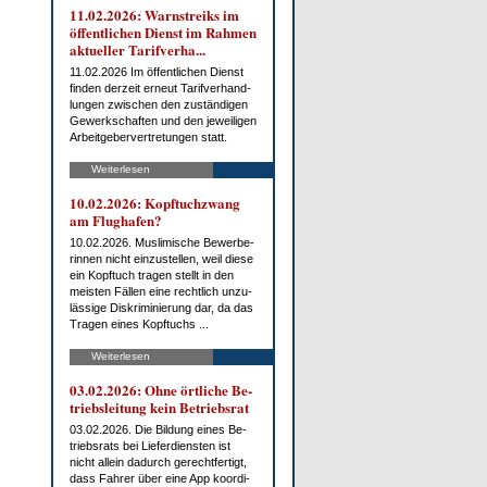
11.02.2026: Warn­streiks im
öf­fent­li­chen Dienst im Rah­men
ak­tu­el­ler Ta­rif­ver­ha...
11.02.2026 Im öf­fent­li­chen Dienst
fin­den der­zeit er­neut Ta­rif­ver­hand­
lun­gen zwi­schen den zu­stän­di­gen
Ge­werk­schaf­ten und den je­wei­li­gen
Ar­beit­ge­ber­ver­tre­tun­gen statt.
Weiterlesen
10.02.2026: Kopf­tuch­zwang
am Flug­ha­fen?
10.02.2026. Mus­li­mi­sche Be­wer­be­
rin­nen nicht ein­zu­stel­len, weil die­se
ein Kopf­tuch tra­gen stellt in den
meis­ten Fäl­len ei­ne recht­lich un­zu­
läs­si­ge Dis­kri­mi­nie­rung dar, da das
Tra­gen ei­nes Kopf­tuchs ...
Weiterlesen
03.02.2026: Oh­ne ört­li­che Be­
triebs­lei­tung kein Be­triebs­rat
03.02.2026. Die Bil­dung ei­nes Be­
triebs­rats bei Lie­fer­diens­ten ist
nicht al­lein da­durch ge­recht­fer­tigt,
dass Fah­rer über ei­ne App ko­or­di­