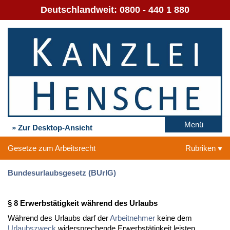
Deutschlandweit:
0800 - 440 1 880
Menü
» Zur Desktop-Ansicht
Gesetze zum Arbeitsrecht
Rubriken
Bundesurlaubsgesetz (BUrlG)
§ 8 Erwerbstätigkeit während des Urlaubs
Während des Urlaubs darf der
Arbeitnehmer
keine dem
Urlaubszweck
widersprechende Erwerbstätigkeit leisten.