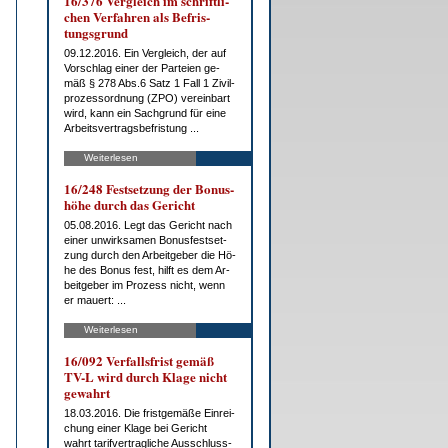
16/376 Ver­gleich im schrift­li­
chen Ver­fah­ren als Be­fris­
tungs­grund
09.12.2016. Ein Ver­gleich, der auf
Vor­schlag ei­ner der Par­tei­en ge­
mäß § 278 Abs.6 Satz 1 Fall 1 Zi­vil­
pro­zess­ord­nung (ZPO) ver­ein­bart
wird, kann ein Sach­grund für ei­ne
Ar­beits­ver­trags­be­fris­tung ...
Weiterlesen
16/248 Fest­set­zung der Bo­nus­
hö­he durch das Ge­richt
05.08.2016. Legt das Ge­richt nach
ei­ner un­wirk­sa­men Bo­nus­fest­set­
zung durch den Ar­beit­ge­ber die Hö­
he des Bo­nus fest, hilft es dem Ar­
beit­ge­ber im Pro­zess nicht, wenn
er mau­ert: ...
Weiterlesen
16/092 Ver­falls­frist ge­mäß
TV-L wird durch Kla­ge nicht
ge­wahrt
18.03.2016. Die frist­ge­mä­ße Ein­rei­
chung ei­ner Kla­ge bei Ge­richt
wahrt ta­rif­ver­trag­li­che Aus­schluss­