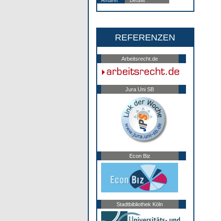
Anfahrt
Details
REFERENZEN
Arbeitsrecht.de
Jura Uni SB
Econ Biz
Stadtbibliothek Köln