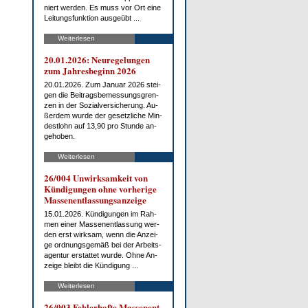
niert wer­den. Es muss vor Ort ei­ne
Lei­tungs­funk­ti­on aus­ge­übt ...
Weiterlesen
20.01.2026: Neu­re­ge­lun­gen
zum Jah­res­be­ginn 2026
20.01.2026. Zum Ja­nu­ar 2026 stei­
gen die Bei­trags­be­mes­sungs­gren­
zen in der So­zi­al­ver­si­che­rung. Au­
ßer­dem wur­de der ge­setz­li­che Min­
dest­lohn auf 13,90 pro St­un­de an­
ge­ho­ben.
Weiterlesen
26/004 Un­wirk­sam­keit von
Kün­di­gun­gen oh­ne vor­he­ri­ge
Mas­sen­ent­las­sungs­an­zei­ge
15.01.2026. Kün­di­gun­gen im Rah­
men ei­ner Mas­sen­ent­las­sung wer­
den erst wirk­sam, wenn die An­zei­
ge ord­nungs­ge­mäß bei der Ar­beits­
agen­tur er­stat­tet wur­de. Oh­ne An­
zei­ge bleibt die Kün­di­gung ...
Weiterlesen
26/003 Feh­ler­haf­te Mas­sen­ent­