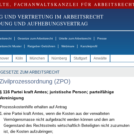
LTE, FACHANWALTSKANZLEI FÜR ARBEITSRECH
G UND VERTRETUNG IM ARBEITSRECHT
NDUNG UND AUFHEBUNGSVERTRAG
|
|
|
itsrecht
Gesetze zum Arbeitsrecht
Urteile zum Arbeitsrecht
Presse
|
|
|
eitsrecht Muster
Ratgeber Gebühren
Webinare
Kanzleiprofil
nover
Köln
München
Nürnberg
Stuttgart
Anwälte
GESETZE ZUM ARBEITSRECHT
Zivilprozessordnung (ZPO)
§ 116 Partei kraft Amtes; juristische Person; parteifähige
Vereinigung
Prozesskostenhilfe erhalten auf Antrag
1.
eine Partei kraft Amtes, wenn die Kosten aus der verwalteten
Vermögensmasse nicht aufgebracht werden können und den am
Gegenstand des Rechtsstreits wirtschaftlich Beteiligten nicht zuzumuten
ist, die Kosten aufzubringen;