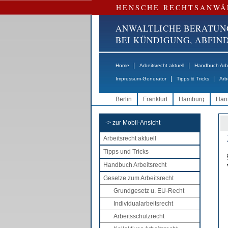
HENSCHE RECHTSANWÄ
ANWALTLICHE BERATUN
BEI KÜNDIGUNG, ABFI
|
|
Home
Arbeitsrecht aktuell
Handbuch Arbe
|
|
Impressum-Generator
Tipps & Tricks
Arb
Berlin
Frankfurt
Hamburg
Han
-> zur Mobil-Ansicht
Arbeitsrecht aktuell
Tipps und Tricks
Handbuch Arbeitsrecht
Gesetze zum Arbeitsrecht
Grundgesetz u. EU-Recht
Individualarbeitsrecht
Arbeitsschutzrecht