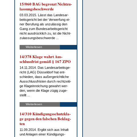
15/060 BAG be­grenzt Nicht­zu­
las­sungs­be­schwer­de
03.03.2015. Lässt das Lan­des­ar­
beits­ge­richt bei der Ver­wer­fung ei­
ner Be­ru­fung als un­zu­läs­sig den
Gang zum Bun­des­ar­beits­ge­richt
nicht aus­drück­lich zu, ist die Nicht­
zu­las­sungs­be­schwer­de ...
Weiterlesen
14/378 Kla­ge wahrt Aus­
schluss­frist ge­mäß § 167 ZPO
14.11.2014. Das Lan­des­ar­beits­ge­
richt (LAG) Düs­sel­dorf hat ent­
schie­den, dass au­ßer­ge­richt­li­che
Aus­schluss­fris­ten durch recht­zei­ti­
ge Kla­gein­rei­chung ge­wahrt wer­
den, wenn die Kla­ge zü­gig zu­ge­
stellt ...
Weiterlesen
14/310 Kün­di­gungs­schutz­kla­
ge ge­gen den fal­schen Be­klag­
ten
11.09.2014. Er­gibt sich aus In­halt
und An­la­gen ei­ner Kün­di­gungs­