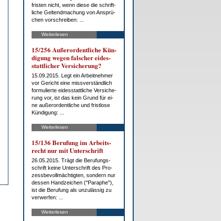
fris­ten nicht, wenn die­se die schrift­
li­che Gel­tend­ma­chung von An­sprü­
chen vor­schrei­ben: ...
Weiterlesen
15/256 Au­ßer­or­dent­li­che Kün­
di­gung we­gen fal­scher ei­des­
statt­li­cher Ver­si­che­rung?
15.09.2015. Legt ein Ar­beit­neh­mer
vor Ge­richt ei­ne miss­ver­ständ­lich
for­mu­lier­te ei­des­statt­li­che Ver­si­che­
rung vor, ist das kein Grund für ei­
ne au­ßer­or­dent­li­che und frist­lo­se
Kün­di­gung: ...
Weiterlesen
15/136 Be­ru­fung im Ar­beits­
recht nur mit Un­ter­schrift
26.05.2015. Trägt die Be­ru­fungs­
schrift kei­ne Un­ter­schrift des Pro­
zess­be­voll­mäch­tig­ten, son­dern nur
des­sen Hand­zei­chen ("Pa­ra­phe"),
ist die Be­ru­fung als un­zu­läs­sig zu
ver­wer­fen: ...
Weiterlesen