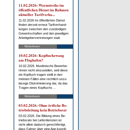
11.02.2026: Warn­streiks im
öf­fent­li­chen Dienst im Rah­men
ak­tu­el­ler Ta­rif­ver­ha...
11.02.2026 Im öf­fent­li­chen Dienst
fin­den der­zeit er­neut Ta­rif­ver­hand­
lun­gen zwi­schen den zu­stän­di­gen
Ge­werk­schaf­ten und den je­wei­li­gen
Ar­beit­ge­ber­ver­tre­tun­gen statt.
Weiterlesen
10.02.2026: Kopf­tuch­zwang
am Flug­ha­fen?
10.02.2026. Mus­li­mi­sche Be­wer­be­
rin­nen nicht ein­zu­stel­len, weil die­se
ein Kopf­tuch tra­gen stellt in den
meis­ten Fäl­len ei­ne recht­lich un­zu­
läs­si­ge Dis­kri­mi­nie­rung dar, da das
Tra­gen ei­nes Kopf­tuchs ...
Weiterlesen
03.02.2026: Oh­ne ört­li­che Be­
triebs­lei­tung kein Be­triebs­rat
03.02.2026. Die Bil­dung ei­nes Be­
triebs­rats bei Lie­fer­diens­ten ist
nicht al­lein da­durch ge­recht­fer­tigt,
dass Fah­rer über ei­ne App ko­or­di­