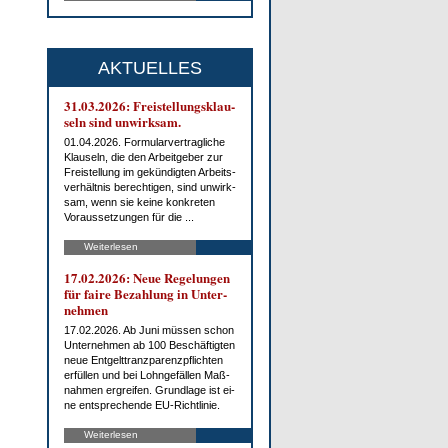
AKTUELLES
31.03.2026: Frei­stel­lungs­klau­
seln sind un­wirk­sam.
01.04.2026. For­mu­lar­ver­trag­li­che
Klau­seln, die den Ar­beit­ge­ber zur
Frei­stel­lung im ge­kün­dig­ten Ar­beits­
ver­hält­nis be­rech­ti­gen, sind un­wirk­
sam, wenn sie kei­ne kon­kre­ten
Vor­aus­set­zun­gen für die ...
Weiterlesen
17.02.2026: Neue Re­ge­lun­gen
für fai­re Be­zah­lung in Un­ter­
neh­men
17.02.2026. Ab Ju­ni müs­sen schon
Un­ter­neh­men ab 100 Be­schäf­tig­ten
neue Ent­gelt­tranz­pa­renz­pflich­ten
er­fül­len und bei Lohn­ge­fäl­len Maß­
nah­men er­grei­fen. Grund­la­ge ist ei­
ne ent­spre­chen­de EU-Richt­li­nie.
Weiterlesen