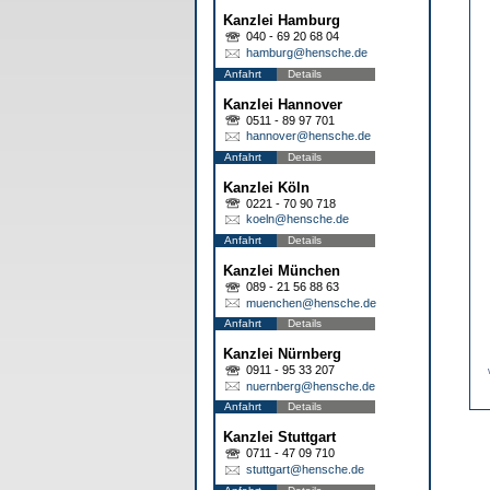
Kanzlei Hamburg
040 - 69 20 68 04
hamburg@hensche.de
Anfahrt
Details
Kanzlei Hannover
0511 - 89 97 701
hannover@hensche.de
Anfahrt
Details
Kanzlei Köln
0221 - 70 90 718
koeln@hensche.de
Anfahrt
Details
Kanzlei München
089 - 21 56 88 63
muenchen@hensche.de
Anfahrt
Details
Kanzlei Nürnberg
0911 - 95 33 207
nuernberg@hensche.de
Anfahrt
Details
Kanzlei Stuttgart
0711 - 47 09 710
stuttgart@hensche.de