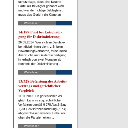
schutz­kla­ge, dass ei­ne fal­sche
Par­tei als Be­klag­ter ge­nannt wird
und wer der rich­ti­ge Be­klag­te ist,
muss das Ge­richt die Kla­ge an ...
Weiterlesen
14/189 Frist bei Ent­schä­di­
gung für Dis­kri­mi­nie­rung
26.05.2014. Wer sich im Be­rufs­le­
ben dis­kri­mi­niert sieht, z.B. beim
Be­wer­bungs­ver­fah­ren, muss sei­ne
An­sprü­che auf Gel­dent­schä­di­gung
in­ner­halb von zwei Mo­na­ten ab
Kennt­nis der Dis­kri­mi­nie­rung ...
Weiterlesen
13/328 Be­fris­tung des Ar­beits­
ver­trags und ge­richt­li­cher
Ver­gleich
11.11.2013. Ein ge­richt­li­cher Ver­
gleich kann im sog. schrift­li­chen
Ver­fah­ren ge­mäß § 278 Abs.6 Satz
1, Alt.1 Zi­vil­pro­zess­ord­nung (ZPO)
ab­ge­schlos­sen wer­den. Da­bei rei­
chen die Par­tei­en ei­nen ...
Weiterlesen