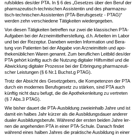
rufs­bil­des des/der PTA. In § 6 des „Ge­set­zes über den Be­ruf der
phar­ma­zeu­tisch-tech­ni­schen As­sis­ten­tin und des phar­ma­zeu­
tisch-tech­ni­schen As­sis­ten­ten (PTA-Be­rufs­ge­setz - PTAG)“
wer­den zehn ver­schie­de­ne Tä­tig­kei­ten wie­der­ge­ge­ben.
Von die­sen Tä­tig­kei­ten be­tref­fen nur zwei die klas­si­schen PTA-
Auf­ga­ben bei der Arz­nei­mit­tel­her­stel­lung, d.h. Ar­bei­ten im La­bor
und bei der Re­zep­tur. Da­ne­ben wer­den In­for­ma­ti­on und Be­ra­
tung von Pa­ti­en­ten bei der Ab­ga­be von Arz­nei­mit­teln und apo­
the­ken­üb­li­chen Wa­ren ge­nannt. Zum be­ruf­li­chen Leit­bild des/der
PTA ge­hört künf­tig auch die Nut­zung di­gi­ta­ler Hilfs­mit­tel und die
Ab­wick­lung di­gi­ta­ler Pro­zes­se bei der Er­brin­gung phar­ma­zeu­ti­
scher Leis­tun­gen (§ 6 Nr.1 Buchst.g PTAG).
Trotz der Ab­sicht des Ge­setz­ge­bers, die Kom­pe­ten­zen der PTA
durch ein mo­der­nes Be­rufs­ge­setz zu stär­ken, sind PTA auch
künf­tig nicht da­zu be­fugt, die die Apo­the­ken­lei­tung zu ver­tre­ten
(§ 7 Abs.3 PTAG).
Wie bis­her dau­ert die PTA-Aus­bil­dung zwei­ein­halb Jah­re und ist
da­mit ein hal­bes Jahr kür­zer als die Aus­bil­dungs­dau­er an­de­rer
dua­ler Aus­bil­dungs­be­ru­fe. Wäh­rend der ers­ten bei­den Jah­re ler­
nen die an­ge­hen­den PTA in ei­ner PTA-Schu­le. Da­nach fin­det
wäh­rend ei­nes hal­ben Jah­res die prak­ti­sche Aus­bil­dung in ei­ner