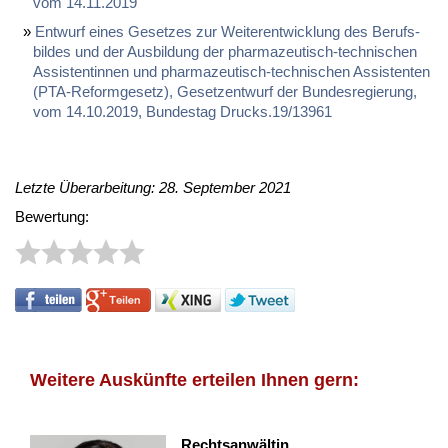
vom 14.11.2019
Ent­wurf ei­nes Ge­set­zes zur Wei­ter­ent­wick­lung des Be­rufs­
bil­des und der Aus­bil­dung der phar­ma­zeu­tisch-tech­ni­schen
As­sis­ten­tin­nen und phar­ma­zeu­tisch-tech­ni­schen As­sis­ten­ten
(PTA-Re­form­ge­setz), Ge­setz­ent­wurf der Bun­des­re­gie­rung,
vom 14.10.2019, Bun­des­tag Drucks.19/13961
Letzte Überarbeitung: 28. September 2021
Bewertung:
Weitere Auskünfte erteilen Ihnen gern:
Rechtsanwältin