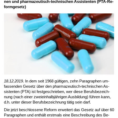
nen und phar­ma­zeu­tisch-tech­ni­schen As­sis­ten­ten (PTA-Re­
form­ge­setz)
18.12.2019
. In dem seit 1968 gül­ti­gen, zehn Pa­ra­gra­phen um­
fas­sen­den Ge­setz über den phar­ma­zeu­tisch-tech­ni­schen As­
sis­ten­ten (PTA) ist fest­ge­schrie­ben, wer die­se Be­rufs­be­zeich­
nung (nach ei­ner zwei­ein­halb­jäh­ri­gen Aus­bil­dung) füh­ren kann,
d.h. un­ter die­ser Be­rufs­be­zeich­nung tä­tig sein darf.
Die jetzt be­schlos­se­ne Re­form er­wei­tert das Ge­setz auf über 60
Pa­ra­gra­phen und ent­hält erst­mals ei­ne Be­schrei­bung des Be­