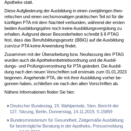
Apo­the­ke statt.
Die­se Auf­glie­de­rung der Aus­bil­dung in ei­nen zwei­jäh­ri­gen theo­
re­ti­schen und ei­nen sechs­mo­na­ti­gen prak­ti­schen Teil ist für die
künf­ti­gen PTA mit dem Nach­teil ver­bun­den, wäh­rend der ers­ten
bei­den Aus­bil­dungs­jah­re noch kei­ne Aus­bil­dungs­ver­gü­tung zu
er­hal­ten. Auf­grund die­ser Be­son­der­hei­ten schreibt § 8 PTAG
fest, dass das Be­rufs­bil­dungs­ge­setz (BBiG) auf die Aus­bil­dung
zum/zur PTA kei­ne An­wen­dung fin­det.
Zu­sam­men mit der Über­ar­bei­tung bzw. Neu­fas­sung des PTAG
wur­den auch die Apo­the­ken­be­triebs­ord­nung und die Aus­bil­
dungs- und Prü­fungs­ver­ord­nung für PTA ge­än­dert. Die Aus­bil­
dung nach den neu­en Vor­schrif­ten soll erst­mals zum 01.01.2023
be­gin­nen. An­ge­hen­de PTA, die mit ih­rer Aus­bil­dung vor­her be­
gon­nen ha­ben, schlie­ßen sie nach den al­ten Vor­schrif­ten ab.
Nä­he­re In­for­ma­tio­nen fin­den Sie hier:
Deut­scher Bun­des­tag, 19. Wahl­pe­ri­ode, Sten. Be­richt der
127. Sit­zung, Ber­lin, Don­ners­tag, 14.11.2019, S.15859
Bun­des­mi­nis­te­ri­um für Ge­sund­heit, Zeit­ge­mä­ße Aus­bil­dung
für best­mög­li­che Be­ra­tung in der Apo­the­ke, Pres­se­mel­dung