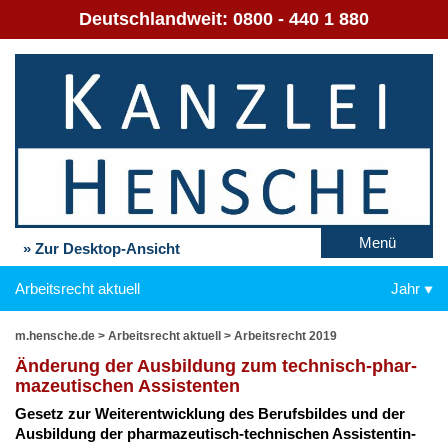
Deutschlandweit:
0800 - 440 1 880
Menü
» Zur Desktop-Ansicht
Arbeitsrecht aktuell
Jahr
m.hensche.de
>
Arbeitsrecht aktuell
>
Arbeitsrecht 2019
Än­de­rung der Aus­bil­dung zum tech­nisch-phar­
ma­zeu­ti­schen As­sis­ten­ten
Ge­setz zur Wei­ter­ent­wick­lung des Be­rufs­bil­des und der
Aus­bil­dung der phar­ma­zeu­tisch-tech­ni­schen As­sis­ten­tin­