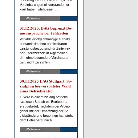
än­de­rung ih­rer ar­beits­ver­trag­li­chen
Ver­ein­ba­run­gen ein­ver­stan­den er­
klärt ha­ben, steht ei­ner ...
Weiterlesen
31.12.2025: BAG be­grenzt Bo­
nus­an­sprü­che bei Fehl­zei­ten
Va­ria­ble er­folgs­ab­hän­gi­ge Ge­halts­
be­stand­tei­le oh­ne un­mit­tel­ba­ren
Leis­tungs­be­zug sind für Zei­ten ei­
ner El­tern­zeit­zeit im All­ge­mei­nen,
d.h. oh­ne be­son­de­re Ver­ein­ba­run­
gen, nicht zu zah­len.
Weiterlesen
30.11.2025 LAG Stutt­gart: So­
zi­al­plan bei ver­spä­te­ter Wahl
ei­nes Be­triebs­rats?
1. Wird in ei­nem bis­lang be­triebs­
rats­lo­sen Be­trieb ein Be­triebs­rat
erst ge­bil­det, nach­dem der Ar­beit­
ge­ber mit der Um­set­zung der Be­
trieb­s­än­de­rung be­gon­nen hat, steht
dem Be­triebs­rat nach ...
Weiterlesen