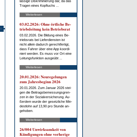
läs­si­ge Dis­kri­mi­nie­rung dar, da das
Tra­gen ei­nes Kopf­tuchs ...
Weiterlesen
03.02.2026: Oh­ne ört­li­che Be­
triebs­lei­tung kein Be­triebs­rat
n
03.02.2026. Die Bil­dung ei­nes Be­
triebs­rats bei Lie­fer­diens­ten ist
nicht al­lein da­durch ge­recht­fer­tigt,
dass Fah­rer über ei­ne App ko­or­di­
niert wer­den. Es muss vor Ort ei­ne
Lei­tungs­funk­ti­on aus­ge­übt ...
Weiterlesen
20.01.2026: Neu­re­ge­lun­gen
zum Jah­res­be­ginn 2026
20.01.2026. Zum Ja­nu­ar 2026 stei­
gen die Bei­trags­be­mes­sungs­gren­
zen in der So­zi­al­ver­si­che­rung. Au­
ßer­dem wur­de der ge­setz­li­che Min­
dest­lohn auf 13,90 pro St­un­de an­
ge­ho­ben.
Weiterlesen
26/004 Un­wirk­sam­keit von
Kün­di­gun­gen oh­ne vor­he­ri­ge