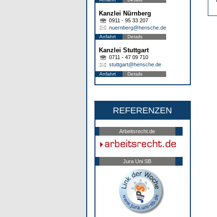
Kanzlei Nürnberg
0911 - 95 33 207
nuernberg@hensche.de
Anfahrt
Details
Kanzlei Stuttgart
0711 - 47 09 710
stuttgart@hensche.de
Anfahrt
Details
REFERENZEN
Arbeitsrecht.de
Jura Uni SB