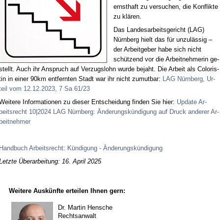
ernst­haft zu ver­su­chen, die Kon­flik­te
zu klä­ren.
Das Lan­des­ar­beits­ge­richt (LAG)
Nürn­berg hielt das für un­zu­läs­sig –
der Ar­beit­ge­ber ha­be sich nicht
schüt­zend vor die Ar­beit­neh­me­rin ge­
stellt. Auch ihr An­spruch auf Ver­zugs­lohn wur­de be­jaht. Die Ar­beit als Co­lo­ris­
tin in ei­ner 90km ent­fern­ten Stadt war ihr nicht zu­mut­bar:
LAG Nürn­berg, Ur­
teil vom 12.12.2023, 7 Sa 61/23
Wei­te­re In­for­ma­tio­nen zu die­ser Ent­schei­dung fin­den Sie hier:
Up­date Ar­
beits­recht 10|2024 LAG Nürn­berg: Än­de­rungs­kün­di­gung auf Druck an­de­rer Ar­
beit­neh­mer
Hand­buch Ar­beits­recht: Kün­di­gung - Än­de­rungs­kün­di­gung
Letzte Überarbeitung: 16. April 2025
Weitere Auskünfte erteilen Ihnen gern:
Dr. Martin Hensche
Rechtsanwalt