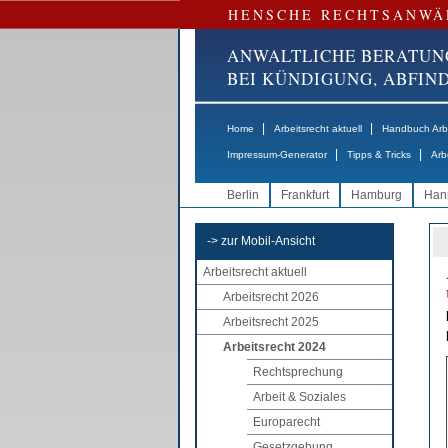
HENSCHE RECHTSANWÄ
ANWALTLICHE BERATUN
BEI KÜNDIGUNG, ABFI
|
|
Home
Arbeitsrecht aktuell
Handbuch Arbe
|
|
Impressum-Generator
Tipps & Tricks
Arb
Berlin
Frankfurt
Hamburg
Han
-> zur Mobil-Ansicht
Arbeitsrecht aktuell
Arbeitsrecht 2026
Arbeitsrecht 2025
Arbeitsrecht 2024
Rechtsprechung
Arbeit & Soziales
Europarecht
Gesetzgebung