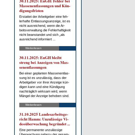
30.11.2025: EuGH: Feh­ler bei
Mas­sen­ent­las­sun­gen und Kün­
di­gungs­fris­ten
Er­stat­tet der Ar­beit­ge­ber ei­ne feh­
ler­haf­te Ent­las­sungs­an­zei­ge, ist es
nicht aus­rei­chend, wenn die Ar­
beits­ver­wal­tung die Feh­ler­haf­tig­keit
nicht be­an­stan­det und sich „als
aus­rei­chend in­for­miert ...
Weiterlesen
30.11.2025: EuGH bleibt
streng bei An­zei­gen von Mas­
sen­ent­las­sun­gen
Bei ei­ner ge­plan­ten Mas­sen­ent­las­
sung ist es un­zu­läs­sig, dass der
Ar­beit­ge­ber vor ih­rer An­zei­ge kün­
di­gen kann und ei­ne Kün­di­gung
nach­träg­lich wirk­sam wird, wenn
Män­gel der An­zei­ge be­ho­ben sind.
Weiterlesen
31.10.2025 Lan­des­ar­beits­ge­
richt Hamm: Un­zu­läs­si­ge Vi­
deo­über­wa­chung be­grün­det ...
Ei­ne per­ma­nen­te un­zu­läs­si­ge
Über­wa­chung na­he­zu der ge­sam­