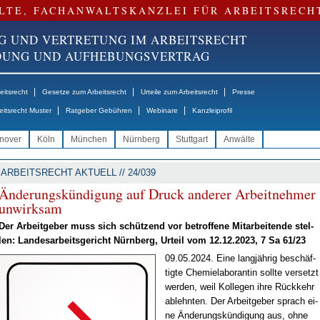
LTE, FACHANWALTSKANZLEI FÜR ARBEITSRECH
G UND VERTRETUNG IM ARBEITSRECHT
NDUNG UND AUFHEBUNGSVERTRAG
|
|
|
itsrecht
Gesetze zum Arbeitsrecht
Urteile zum Arbeitsrecht
Presse
|
|
|
eitsrecht Muster
Ratgeber Gebühren
Webinare
Kanzleiprofil
nover
Köln
München
Nürnberg
Stuttgart
Anwälte
ARBEITSRECHT AKTUELL // 24/039
Än­de­rungs­kün­di­gung auf Druck an­de­rer Ar­beit­neh­mer
un­wirk­sam
Der Ar­beit­ge­ber muss sich schüt­zend vor be­trof­fe­ne Mit­ar­bei­ten­de stel­
len: Lan­des­ar­beits­ge­richt Nürn­berg, Ur­teil vom 12.12.2023, 7 Sa 61/23
09.05.2024. Ei­ne lang­jäh­rig be­schäf­
tig­te Che­mie­la­bo­ran­tin soll­te ver­setzt
wer­den, weil Kol­le­gen ih­re Rück­kehr
ab­lehn­ten. Der Ar­beit­ge­ber sprach ei­
ne Än­de­rungs­kün­di­gung aus, oh­ne