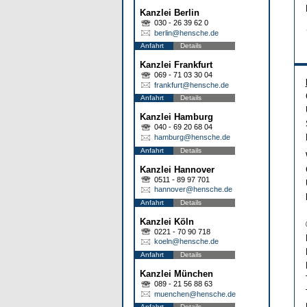
Kanzlei Berlin
030 - 26 39 62 0
berlin@hensche.de
Anfahrt
Details
Kanzlei Frankfurt
069 - 71 03 30 04
frankfurt@hensche.de
Anfahrt
Details
Kanzlei Hamburg
040 - 69 20 68 04
hamburg@hensche.de
Anfahrt
Details
Kanzlei Hannover
0511 - 89 97 701
hannover@hensche.de
Anfahrt
Details
Kanzlei Köln
0221 - 70 90 718
koeln@hensche.de
Anfahrt
Details
Kanzlei München
089 - 21 56 88 63
muenchen@hensche.de
Anfahrt
Details