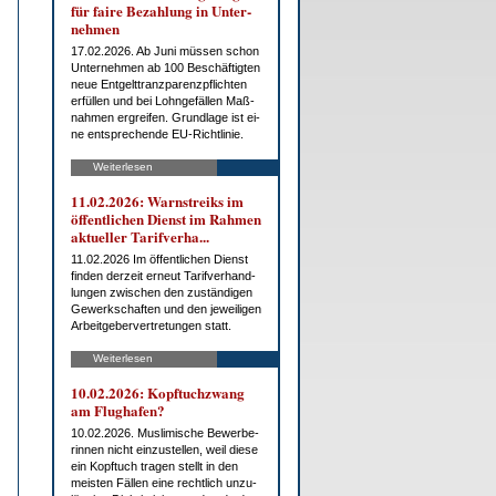
für fai­re Be­zah­lung in Un­ter­
neh­men
17.02.2026. Ab Ju­ni müs­sen schon
Un­ter­neh­men ab 100 Be­schäf­tig­ten
neue Ent­gelt­tranz­pa­renz­pflich­ten
er­fül­len und bei Lohn­ge­fäl­len Maß­
nah­men er­grei­fen. Grund­la­ge ist ei­
ne ent­spre­chen­de EU-Richt­li­nie.
Weiterlesen
11.02.2026: Warn­streiks im
öf­fent­li­chen Dienst im Rah­men
ak­tu­el­ler Ta­rif­ver­ha...
11.02.2026 Im öf­fent­li­chen Dienst
fin­den der­zeit er­neut Ta­rif­ver­hand­
lun­gen zwi­schen den zu­stän­di­gen
Ge­werk­schaf­ten und den je­wei­li­gen
Ar­beit­ge­ber­ver­tre­tun­gen statt.
Weiterlesen
10.02.2026: Kopf­tuch­zwang
am Flug­ha­fen?
10.02.2026. Mus­li­mi­sche Be­wer­be­
rin­nen nicht ein­zu­stel­len, weil die­se
ein Kopf­tuch tra­gen stellt in den
meis­ten Fäl­len ei­ne recht­lich un­zu­