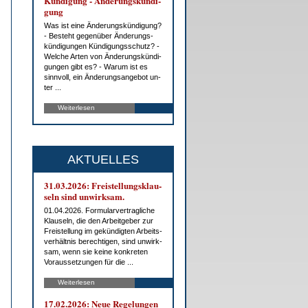
Kün­di­gung - Än­de­rungs­kün­di­
gung
Was ist ei­ne Än­de­rungs­kün­di­gung?
- Be­steht ge­gen­über Än­de­rungs­
kün­di­gun­gen Kün­di­gungs­schutz? -
Wel­che Ar­ten von Än­de­rungs­kün­di­
gun­gen gibt es? - War­um ist es
sinn­voll, ein Än­de­rungs­an­ge­bot un­
ter ...
Weiterlesen
AKTUELLES
31.03.2026: Frei­stel­lungs­klau­
seln sind un­wirk­sam.
01.04.2026. For­mu­lar­ver­trag­li­che
Klau­seln, die den Ar­beit­ge­ber zur
Frei­stel­lung im ge­kün­dig­ten Ar­beits­
ver­hält­nis be­rech­ti­gen, sind un­wirk­
sam, wenn sie kei­ne kon­kre­ten
Vor­aus­set­zun­gen für die ...
Weiterlesen
17.02.2026: Neue Re­ge­lun­gen