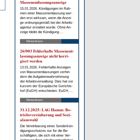
Mas­sen­ent­las­sungs­an­zei­ge
15.01.2026. Kün­di­gun­gen im Rah­
men ei­ner Mas­sen­ent­las­sung wer­
den erst wirk­sam, wenn die An­zei­
ge ord­nungs­ge­mäß bei der Ar­beits­
agen­tur er­stat­tet wur­de. Oh­ne An­
zei­ge bleibt die Kün­di­gung ...
Weiterlesen
26/003 Feh­ler­haf­te Mas­sen­ent­
las­sungs­an­zei­ge nicht kor­ri­
giert wer­den
13.01.2026. Feh­ler­haf­te An­zei­gen
von Mas­sen­ent­las­sun­gen ver­hin­
dern die Auf­ga­ben­wahr­neh­mung
der Ar­beits­ver­wal­tung. Dies hat vor
kur­zem der Eu­ro­päi­sche Ge­richts­
hof (EuGH) ent­schie­den: EuGH, ...
Weiterlesen
31.12.2025: LAG Hamm: Be­
triebs­ver­ein­ba­rung und So­zi­
al­aus­wahl
Die Ver­ein­ba­rung ei­nes Son­der­kün­
di­gungs­schut­zes nur für die Be­
schäf­tig­ten, die sich mit ei­ner Ver­