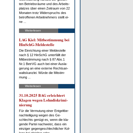
ten Be­triebs­räu­me und des Ar­beits­
plat­zes über ei­nen Zeit­raum von 22
Mo­na­ten trotz Wi­der­spruchs des
be­trof­fe­nen Ar­beit­neh­mers stellt ei­
ne ...
Weiterlesen
LAG Kiel: Mit­be­stim­mung bei
HinSchG-Mel­de­stel­le
Die Ein­rich­tung ei­ner Mel­de­stel­le
nach § 12 HinSchG un­ter­fällt der
Mit­be­stim­mung nach § 87 Abs.1
Nr.1 Be­trVG auch bei ei­ner Aus­la­
ge­rung an ei­ne ex­ter­ne Rechts­an­
walts­kanz­lei. Wür­de die Mit­stim­
mung ...
Weiterlesen
31.10.2025 BAG er­leich­tert
Kla­gen we­gen Lohn­dis­kri­mi­
nie­rung
Für die Ver­mu­tung ei­ner Ent­gelt­be­
nach­tei­li­gung we­gen des Ge­
schlechts ge­nügt es, wenn die kla­
gen­de Par­tei nach­weist, dass ein
ein­zi­ger ge­gen­ge­schlecht­li­cher Kol­