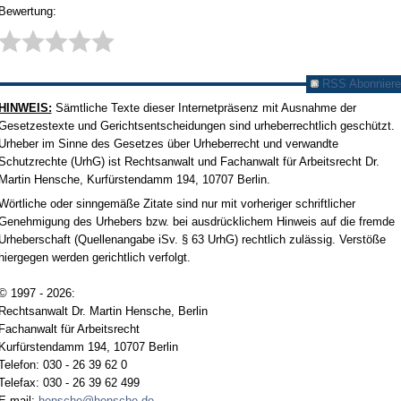
Bewertung:
RSS Abonniere
HINWEIS:
Sämtliche Texte dieser Internetpräsenz mit Ausnahme der
Gesetzestexte und Gerichtsentscheidungen sind urheberrechtlich geschützt.
Urheber im Sinne des Gesetzes über Urheberrecht und verwandte
Schutzrechte (UrhG) ist Rechtsanwalt und Fachanwalt für Arbeitsrecht Dr.
Martin Hensche, Kurfürstendamm 194, 10707 Berlin.
Wörtliche oder sinngemäße Zitate sind nur mit vorheriger schriftlicher
Genehmigung des Urhebers bzw. bei ausdrücklichem Hinweis auf die fremde
Urheberschaft (Quellenangabe iSv. § 63 UrhG) rechtlich zulässig. Verstöße
hiergegen werden gerichtlich verfolgt.
© 1997 - 2026:
Rechtsanwalt Dr. Martin Hensche, Berlin
Fachanwalt für Arbeitsrecht
Kurfürstendamm 194, 10707 Berlin
Telefon: 030 - 26 39 62 0
Telefax: 030 - 26 39 62 499
E-mail:
hensche@hensche.de