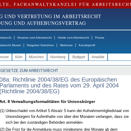
LTE, FACHANWALTSKANZLEI FÜR ARBEITSRECH
G UND VERTRETUNG IM ARBEITSRECHT
NDUNG UND AUFHEBUNGSVERTRAG
|
|
|
itsrecht
Gesetze zum Arbeitsrecht
Urteile zum Arbeitsrecht
Presse
|
|
|
eitsrecht Muster
Ratgeber Gebühren
Webinare
Kanzleiprofil
nover
Köln
München
Nürnberg
Stuttgart
Anwälte
GESETZE ZUM ARBEITSRECHT
08a: Richtlinie 2004/38/EG des Europäischen
Parlaments und des Rates vom 29. April 2004
(Richtlinie 2004/38/EG)
Art. 8 Verwaltungsformalitäten für Unionsbürger
(1)
Unbeschadet von Artikel 5 Absatz 5 kann der Aufnahmemitgliedstaat von
Unionsbürgern für Aufenthalte von über drei Monaten verlangen, dass sie
sich bei den zuständigen Behörden anmelden.
(2)
Die Frist für die Anmeldung muss mindestens drei Monate ab dem