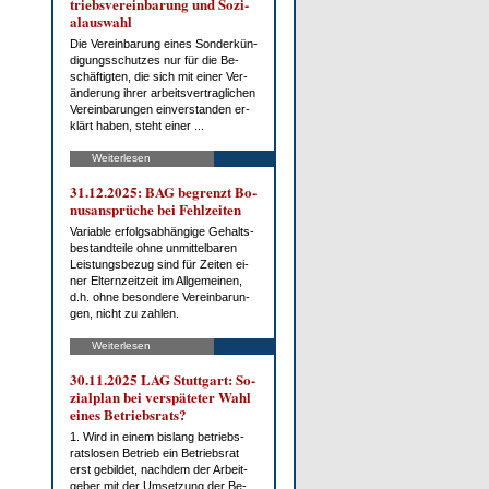
triebs­ver­ein­ba­rung und So­zi­
al­aus­wahl
Die Ver­ein­ba­rung ei­nes Son­der­kün­
di­gungs­schut­zes nur für die Be­
schäf­tig­ten, die sich mit ei­ner Ver­
än­de­rung ih­rer ar­beits­ver­trag­li­chen
Ver­ein­ba­run­gen ein­ver­stan­den er­
klärt ha­ben, steht ei­ner ...
Weiterlesen
31.12.2025: BAG be­grenzt Bo­
nus­an­sprü­che bei Fehl­zei­ten
Va­ria­ble er­folgs­ab­hän­gi­ge Ge­halts­
be­stand­tei­le oh­ne un­mit­tel­ba­ren
Leis­tungs­be­zug sind für Zei­ten ei­
ner El­tern­zeit­zeit im All­ge­mei­nen,
d.h. oh­ne be­son­de­re Ver­ein­ba­run­
gen, nicht zu zah­len.
Weiterlesen
30.11.2025 LAG Stutt­gart: So­
zi­al­plan bei ver­spä­te­ter Wahl
ei­nes Be­triebs­rats?
1. Wird in ei­nem bis­lang be­triebs­
rats­lo­sen Be­trieb ein Be­triebs­rat
erst ge­bil­det, nach­dem der Ar­beit­
ge­ber mit der Um­set­zung der Be­