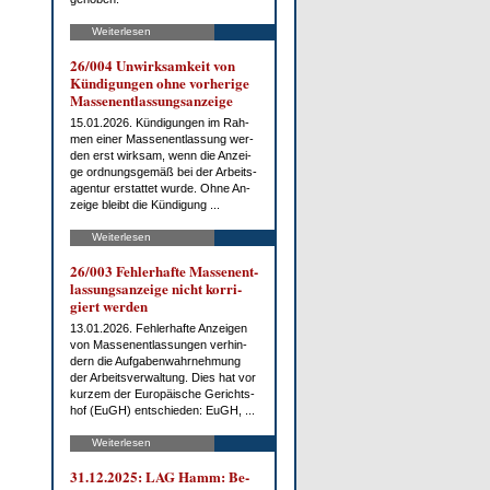
Weiterlesen
26/004 Un­wirk­sam­keit von
Kün­di­gun­gen oh­ne vor­he­ri­ge
Mas­sen­ent­las­sungs­an­zei­ge
15.01.2026. Kün­di­gun­gen im Rah­
men ei­ner Mas­sen­ent­las­sung wer­
den erst wirk­sam, wenn die An­zei­
ge ord­nungs­ge­mäß bei der Ar­beits­
agen­tur er­stat­tet wur­de. Oh­ne An­
zei­ge bleibt die Kün­di­gung ...
Weiterlesen
26/003 Feh­ler­haf­te Mas­sen­ent­
las­sungs­an­zei­ge nicht kor­ri­
giert wer­den
13.01.2026. Feh­ler­haf­te An­zei­gen
von Mas­sen­ent­las­sun­gen ver­hin­
dern die Auf­ga­ben­wahr­neh­mung
der Ar­beits­ver­wal­tung. Dies hat vor
kur­zem der Eu­ro­päi­sche Ge­richts­
hof (EuGH) ent­schie­den: EuGH, ...
Weiterlesen
31.12.2025: LAG Hamm: Be­