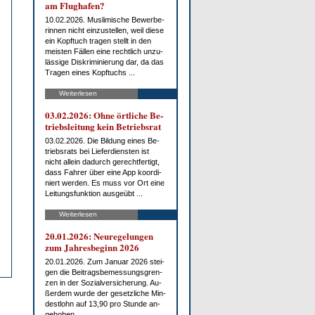
am Flug­ha­fen?
10.02.2026. Mus­li­mi­sche Be­wer­be­
rin­nen nicht ein­zu­stel­len, weil die­se
ein Kopf­tuch tra­gen stellt in den
meis­ten Fäl­len ei­ne recht­lich un­zu­
läs­si­ge Dis­kri­mi­nie­rung dar, da das
Tra­gen ei­nes Kopf­tuchs ...
Weiterlesen
03.02.2026: Oh­ne ört­li­che Be­
triebs­lei­tung kein Be­triebs­rat
03.02.2026. Die Bil­dung ei­nes Be­
triebs­rats bei Lie­fer­diens­ten ist
nicht al­lein da­durch ge­recht­fer­tigt,
dass Fah­rer über ei­ne App ko­or­di­
niert wer­den. Es muss vor Ort ei­ne
Lei­tungs­funk­ti­on aus­ge­übt ...
Weiterlesen
20.01.2026: Neu­re­ge­lun­gen
zum Jah­res­be­ginn 2026
20.01.2026. Zum Ja­nu­ar 2026 stei­
gen die Bei­trags­be­mes­sungs­gren­
zen in der So­zi­al­ver­si­che­rung. Au­
ßer­dem wur­de der ge­setz­li­che Min­
dest­lohn auf 13,90 pro St­un­de an­
ge­ho­ben.