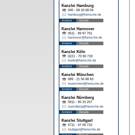
Kanzlei Hamburg
040 - 69 20 68 04
hamburg@hensche.de
Anfahrt
Details
Kanzlei Hannover
0511 - 89 97 701
hannover@hensche.de
Anfahrt
Details
Kanzlei Köln
0221 - 70 90 718
koeln@hensche.de
Anfahrt
Details
Kanzlei München
089 - 21 56 88 63
muenchen@hensche.de
Anfahrt
Details
Kanzlei Nürnberg
0911 - 95 33 207
nuernberg@hensche.de
Anfahrt
Details
Kanzlei Stuttgart
0711 - 47 09 710
stuttgart@hensche.de