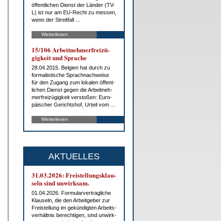
öf­fent­li­chen Dienst der Län­der (TV-
L) ist nur am EU-Recht zu mes­sen,
wenn der Streit­fall ...
Weiterlesen
15/106 Ar­beit­neh­mer­frei­zü­
gig­keit und Spra­che
28.04.2015. Bel­gi­en hat durch zu
for­ma­lis­ti­sche Sprach­nach­wei­se
für den Zu­gang zum lo­ka­len öf­fent­
li­chen Dienst ge­gen die Ar­beit­neh­
mer­frei­zü­gig­keit ver­sto­ßen: Eu­ro­
päi­scher Ge­richts­hof, Ur­teil vom ...
Weiterlesen
AKTUELLES
31.03.2026: Frei­stel­lungs­klau­
seln sind un­wirk­sam.
01.04.2026. For­mu­lar­ver­trag­li­che
Klau­seln, die den Ar­beit­ge­ber zur
Frei­stel­lung im ge­kün­dig­ten Ar­beits­
ver­hält­nis be­rech­ti­gen, sind un­wirk­