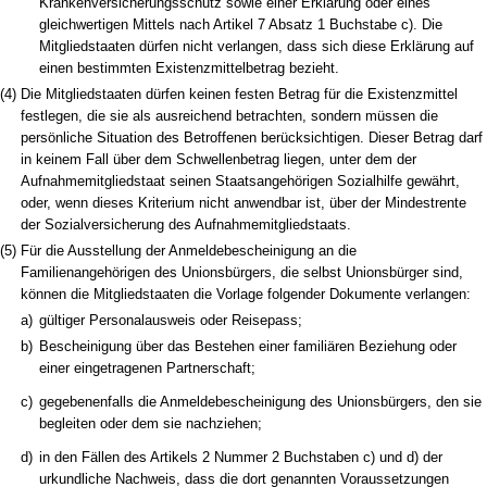
Krankenversicherungsschutz sowie einer Erklärung oder eines
gleichwertigen Mittels nach Artikel 7 Absatz 1 Buchstabe c). Die
Mitgliedstaaten dürfen nicht verlangen, dass sich diese Erklärung auf
einen bestimmten Existenzmittelbetrag bezieht.
(4)
Die Mitgliedstaaten dürfen keinen festen Betrag für die Existenzmittel
festlegen, die sie als ausreichend betrachten, sondern müssen die
persönliche Situation des Betroffenen berücksichtigen. Dieser Betrag darf
in keinem Fall über dem Schwellenbetrag liegen, unter dem der
Aufnahmemitgliedstaat seinen Staatsangehörigen Sozialhilfe gewährt,
oder, wenn dieses Kriterium nicht anwendbar ist, über der Mindestrente
der Sozialversicherung des Aufnahmemitgliedstaats.
(5)
Für die Ausstellung der Anmeldebescheinigung an die
Familienangehörigen des Unionsbürgers, die selbst Unionsbürger sind,
können die Mitgliedstaaten die Vorlage folgender Dokumente verlangen:
a)
gültiger Personalausweis oder Reisepass;
b)
Bescheinigung über das Bestehen einer familiären Beziehung oder
einer eingetragenen Partnerschaft;
c)
gegebenenfalls die Anmeldebescheinigung des Unionsbürgers, den sie
begleiten oder dem sie nachziehen;
d)
in den Fällen des Artikels 2 Nummer 2 Buchstaben c) und d) der
urkundliche Nachweis, dass die dort genannten Voraussetzungen