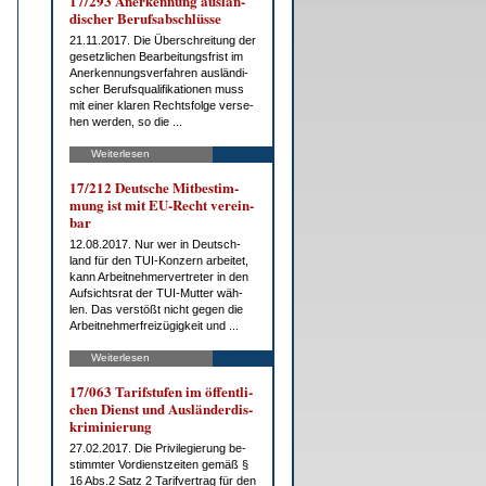
17/293 An­er­ken­nung aus­län­
di­scher Be­rufs­ab­schlüs­se
21.11.2017. Die Über­schrei­tung der
ge­setz­li­chen Be­ar­bei­tungs­frist im
An­er­ken­nungs­ver­fah­ren aus­län­di­
scher Be­rufs­qua­li­fi­ka­tio­nen muss
mit ei­ner kla­ren Rechts­fol­ge ver­se­
hen wer­den, so die ...
Weiterlesen
17/212 Deut­sche Mit­be­stim­
mung ist mit EU-Recht ver­ein­
bar
12.08.2017. Nur wer in Deutsch­
land für den TUI-Kon­zern ar­bei­tet,
kann Ar­beit­neh­mer­ver­tre­ter in den
Auf­sichts­rat der TUI-Mut­ter wäh­
len. Das ver­stößt nicht ge­gen die
Ar­beit­neh­mer­frei­zü­gig­keit und ...
Weiterlesen
17/063 Ta­rif­stu­fen im öf­fent­li­
chen Dienst und Aus­län­der­dis­
kri­mi­nie­rung
27.02.2017. Die Pri­vi­le­gie­rung be­
stimm­ter Vor­dienst­zei­ten ge­mäß §
16 Abs.2 Satz 2 Ta­rif­ver­trag für den