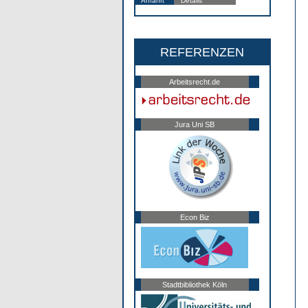
Anfahrt
Details
REFERENZEN
Arbeitsrecht.de
Jura Uni SB
Econ Biz
Stadtbibliothek Köln