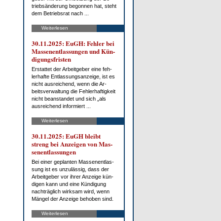
trieb­s­än­de­rung be­gon­nen hat, steht
dem Be­triebs­rat nach ...
Weiterlesen
30.11.2025: EuGH: Feh­ler bei
Mas­sen­ent­las­sun­gen und Kün­
di­gungs­fris­ten
Er­stat­tet der Ar­beit­ge­ber ei­ne feh­
ler­haf­te Ent­las­sungs­an­zei­ge, ist es
nicht aus­rei­chend, wenn die Ar­
beits­ver­wal­tung die Feh­ler­haf­tig­keit
nicht be­an­stan­det und sich „als
aus­rei­chend in­for­miert ...
Weiterlesen
30.11.2025: EuGH bleibt
streng bei An­zei­gen von Mas­
sen­ent­las­sun­gen
Bei ei­ner ge­plan­ten Mas­sen­ent­las­
sung ist es un­zu­läs­sig, dass der
Ar­beit­ge­ber vor ih­rer An­zei­ge kün­
di­gen kann und ei­ne Kün­di­gung
nach­träg­lich wirk­sam wird, wenn
Män­gel der An­zei­ge be­ho­ben sind.
Weiterlesen