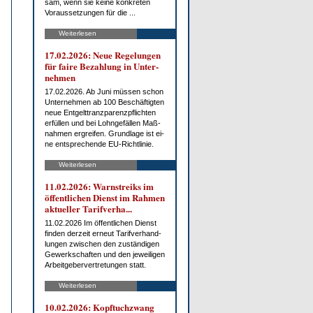
sam, wenn sie kei­ne kon­kre­ten
Vor­aus­set­zun­gen für die ...
Weiterlesen
17.02.2026: Neue Re­ge­lun­gen
für fai­re Be­zah­lung in Un­ter­
neh­men
17.02.2026. Ab Ju­ni müs­sen schon
Un­ter­neh­men ab 100 Be­schäf­tig­ten
neue Ent­gelt­tranz­pa­renz­pflich­ten
er­fül­len und bei Lohn­ge­fäl­len Maß­
nah­men er­grei­fen. Grund­la­ge ist ei­
ne ent­spre­chen­de EU-Richt­li­nie.
Weiterlesen
11.02.2026: Warn­streiks im
öf­fent­li­chen Dienst im Rah­men
ak­tu­el­ler Ta­rif­ver­ha...
11.02.2026 Im öf­fent­li­chen Dienst
fin­den der­zeit er­neut Ta­rif­ver­hand­
lun­gen zwi­schen den zu­stän­di­gen
Ge­werk­schaf­ten und den je­wei­li­gen
Ar­beit­ge­ber­ver­tre­tun­gen statt.
Weiterlesen
10.02.2026: Kopf­tuch­zwang