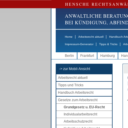
HENSCHE RECHTSANWÄ
ANWALTLICHE BERATUN
BEI KÜNDIGUNG, ABFI
|
|
Home
Arbeitsrecht aktuell
Handbuch Arbe
|
|
Impressum-Generator
Tipps & Tricks
Arb
Berlin
Frankfurt
Hamburg
Han
-> zur Mobil-Ansicht
Arbeitsrecht aktuell
Tipps und Tricks
Handbuch Arbeitsrecht
Gesetze zum Arbeitsrecht
Grundgesetz u. EU-Recht
Individualarbeitsrecht
Arbeitsschutzrecht