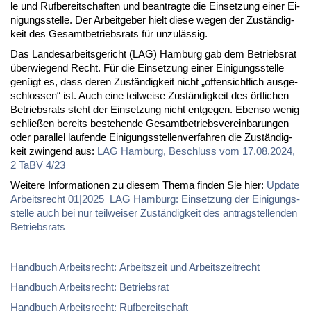
le und Ruf­be­reit­schaf­ten und be­an­trag­te die Ein­set­zung ei­ner Ei­
ni­gungs­stel­le. Der Ar­beit­ge­ber hielt die­se we­gen der Zu­stän­dig­
keit des Ge­samt­be­triebs­rats für un­zu­läs­sig.
Das Lan­des­ar­beits­ge­richt (LAG) Ham­burg gab dem Be­triebs­rat
über­wie­gend Recht. Für die Ein­set­zung ei­ner Ei­ni­gungs­stel­le
ge­nügt es, dass de­ren Zu­stän­dig­keit nicht „of­fen­sicht­lich aus­ge­
schlos­sen“ ist. Auch ei­ne teil­wei­se Zu­stän­dig­keit des ört­li­chen
Be­triebs­rats steht der Ein­set­zung nicht ent­ge­gen. Eben­so we­nig
schlie­ßen be­reits be­ste­hen­de Ge­samt­be­triebs­ver­ein­ba­run­gen
oder par­al­lel lau­fen­de Ei­ni­gungs­stel­len­ver­fah­ren die Zu­stän­dig­
keit zwin­gend aus:
LAG Ham­burg, Be­schluss vom 17.08.2024,
2 TaBV 4/23
Wei­te­re In­for­ma­tio­nen zu die­sem The­ma fin­den Sie hier:
Up­date
Ar­beits­recht 01|2025 LAG Ham­burg: Ein­set­zung der Ei­ni­gungs­
stel­le auch bei nur teil­wei­ser Zu­stän­dig­keit des an­trag­stel­len­den
Be­triebs­rats
Hand­buch Ar­beits­recht: Ar­beits­zeit und Ar­beits­zeit­recht
Hand­buch Ar­beits­recht: Be­triebs­rat
Hand­buch Ar­beits­recht: Ruf­be­reit­schaft