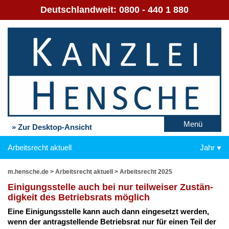
Deutschlandweit:
0800 - 440 1 880
Menü
» Zur Desktop-Ansicht
Arbeitsrecht aktuell
Jahr
m.hensche.de
>
Arbeitsrecht aktuell
>
Arbeitsrecht 2025
Ei­ni­gungs­stel­le auch bei nur teil­wei­ser Zu­stän­
dig­keit des Be­triebs­rats mög­lich
Ei­ne Ei­ni­gungs­stel­le kann auch dann ein­ge­setzt wer­den,
wenn der an­trag­stel­len­de Be­triebs­rat nur für ei­nen Teil der