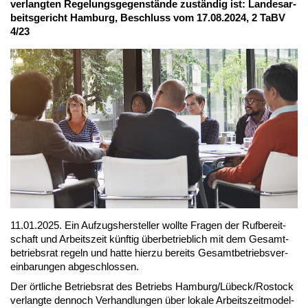
ver­lang­ten Re­ge­lungs­ge­gen­stän­de zu­stän­dig ist: Lan­des­ar­
beits­ge­richt Ham­burg, Be­schluss vom 17.08.2024, 2 TaBV
4/23
11.01.2025. Ein Auf­zugs­her­stel­ler woll­te Fra­gen der Ruf­be­reit­
schaft und Ar­beits­zeit künf­tig über­be­trieb­lich mit dem Ge­samt­
be­triebs­rat re­geln und hat­te hier­zu be­reits Ge­samt­be­triebs­ver­
ein­ba­run­gen ab­ge­schlos­sen.
Der ört­li­che Be­triebs­rat des Be­triebs Ham­burg/Lü­beck/Ros­tock
ver­lang­te den­noch Ver­hand­lun­gen über lo­ka­le Ar­beits­zeit­mo­del­