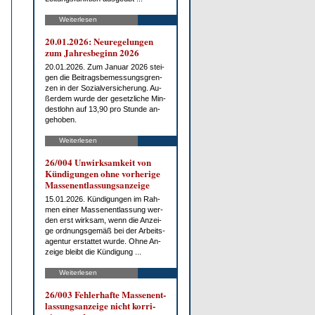
Weiterlesen
20.01.2026: Neu­re­ge­lun­gen
zum Jah­res­be­ginn 2026
20.01.2026. Zum Ja­nu­ar 2026 stei­
gen die Bei­trags­be­mes­sungs­gren­
zen in der So­zi­al­ver­si­che­rung. Au­
ßer­dem wur­de der ge­setz­li­che Min­
dest­lohn auf 13,90 pro St­un­de an­
ge­ho­ben.
Weiterlesen
26/004 Un­wirk­sam­keit von
Kün­di­gun­gen oh­ne vor­he­ri­ge
Mas­sen­ent­las­sungs­an­zei­ge
15.01.2026. Kün­di­gun­gen im Rah­
men ei­ner Mas­sen­ent­las­sung wer­
den erst wirk­sam, wenn die An­zei­
ge ord­nungs­ge­mäß bei der Ar­beits­
agen­tur er­stat­tet wur­de. Oh­ne An­
zei­ge bleibt die Kün­di­gung ...
Weiterlesen
26/003 Feh­ler­haf­te Mas­sen­ent­
las­sungs­an­zei­ge nicht kor­ri­