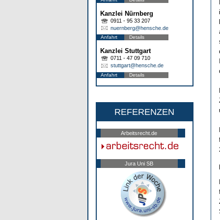
Kanzlei Nürnberg
0911 - 95 33 207
nuernberg@hensche.de
Anfahrt
Details
Kanzlei Stuttgart
0711 - 47 09 710
stuttgart@hensche.de
Anfahrt
Details
REFERENZEN
Arbeitsrecht.de
Jura Uni SB