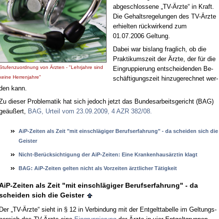
ab­ge­schlos­se­ne „TV-Ärz­te“ in Kraft.
Die Ge­halts­re­ge­lun­gen des TV-Ärz­te
er­hiel­ten rück­wir­kend zum
01.07.2006 Gel­tung.
Da­bei war bis­lang frag­lich, ob die
Prak­ti­kums­zeit der Ärz­te, der für die
Stu­fen­zu­ord­nung von Ärz­ten - "Lehr­jah­re sind
Ein­grup­pie­rung ent­schei­den­den Be­
kei­ne Her­ren­jah­re"
schäf­ti­gungs­zeit hin­zu­ge­rech­net wer­
den kann.
Zu die­ser Pro­ble­ma­tik hat sich je­doch jetzt das Bun­des­ar­beits­ge­richt (BAG)
ge­äu­ßert,
BAG, Ur­teil vom 23.09.2009, 4 AZR 382/08.
AiP-Zei­ten als Zeit "mit ein­schlägi­ger Be­rufs­er­fah­rung" - da schei­den sich die
Geis­ter
Nicht-Berück­sich­ti­gung der AiP-Zei­ten: Ei­ne Kran­ken­hausärz­tin klagt
BAG: AiP-Zei­ten gel­ten nicht als Vor­zei­ten ärzt­li­cher Tätig­keit
AiP-Zei­ten als Zeit "mit ein­schlägi­ger Be­rufs­er­fah­rung" - da
schei­den sich die Geis­ter
Der „TV-Ärz­te“ sieht in § 12 in Ver­bin­dung mit der Ent­gelt­ta­bel­le im Gel­tungs­