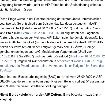
müssen, was zu ei­ner länge­ren Be­rufs­er­fah­rung und so­mit zu ei­ner erhöhten
Vergütung führen würde - oder ob AiP-Zei­ten bei der Stu­fen­fin­dung un­berück­
sich­tigt blei­ben müssen.
Die­se Fra­ge wur­de in der Recht­spre­chung der letz­ten Jah­re un­ter­schied­lich
be­ant­wor­tet. So ent­schied zum Bei­spiel das Lan­des­ar­beits­ge­richt (LAG)
Sach­sen-An­halt (Ur­teil vom 24.04.2008, 9 Sa 475/07) und das LAG Rhein­
land-Pfalz (
Ur­teil vom 22.08.2008, 9 Sa 114/08
) zu­guns­ten der kla­gen­den
Ärz­te, d.h. sie wa­ren der Mei­nung, AiP-Zei­ten sei­en berück­sich­ti­gungsfähi­ge
Zei­ten ärzt­li­cher Tätig­keit (wir be­rich­te­ten in Ar­beits­recht ak­tu­ell 08/112: AiP-
Zei­ten als Vor­zei­ten ärzt­li­cher Tätig­keit gemäß dem TV-Ärz­te). Dem­ge­
genüber ent­schie­den das LAG Meck­len­burg-Vor­pom­mern (Ur­teil vom
07.05.2008, 2 Sa 296/07) und das LAG Düssel­dorf (
Ur­teil vom 16.04.2008, 12
Sa 2237/07
) um­ge­kehrt (wir be­rich­te­ten in
Ar­beits­recht ak­tu­ell 08/065: Tätig­
keit als Arzt im Prak­ti­kum ist kei­ne „Vor­zeit ärzt­li­cher Tätig­keit“ im Sin­ne des
TV-Ärz­te
).
Jetzt hat das Bun­des­ar­beits­ge­richt (BAG) mit Ur­teil vom 23.09.2009 (4 AZR
382/08), das der­zeit nur in Form ei­ner Pres­se­mit­tei­lung vor­liegt (Pres­se­mit­tei­
lung 96/09), zu die­ser Streit­fra­ge Stel­lung be­zo­gen.
Nicht-Berück­sich­ti­gung der AiP-Zei­ten: Ei­ne Kran­ken­hausärz­tin
klagt