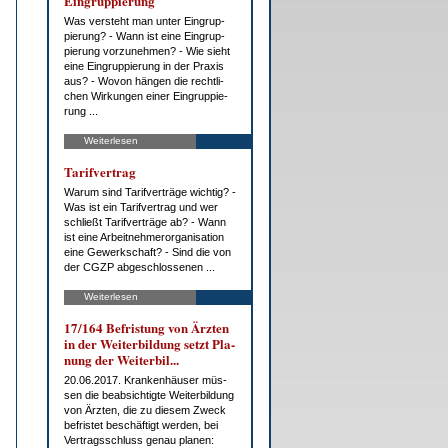
Ein­grup­pie­rung
Was ver­steht man un­ter Ein­grup­
pie­rung? - Wann ist ei­ne Ein­grup­
pie­rung vor­zu­neh­men? - Wie sieht
ei­ne Ein­grup­pie­rung in der Pra­xis
aus? - Wo­von hän­gen die recht­li­
chen Wir­kun­gen ei­ner Ein­grup­pie­
rung ...
Weiterlesen
Ta­rif­ver­trag
War­um sind Ta­rif­ver­trä­ge wich­tig? -
Was ist ein Ta­rif­ver­trag und wer
schließt Ta­rif­ver­trä­ge ab? - Wann
ist ei­ne Ar­beit­neh­mer­or­ga­ni­sa­ti­on
ei­ne Ge­werk­schaft? - Sind die von
der CG­ZP ab­ge­schlos­se­nen ...
Weiterlesen
17/164 Be­fris­tung von Ärz­ten
in der Wei­ter­bil­dung setzt Pla­
nung der Wei­ter­bil...
20.06.2017. Kran­ken­häu­ser müs­
sen die be­ab­sich­tig­te Wei­ter­bil­dung
von Ärz­ten, die zu die­sem Zweck
be­fris­tet be­schäf­tigt wer­den, bei
Ver­trags­schluss ge­nau pla­nen: