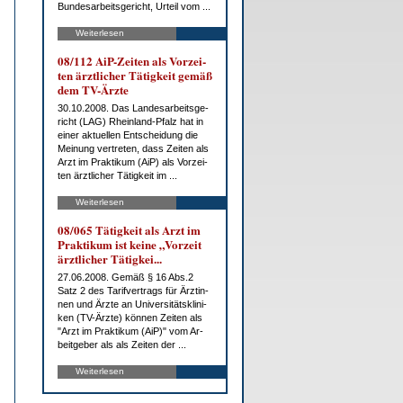
Bun­des­ar­beits­ge­richt, Ur­teil vom ...
Weiterlesen
08/112 AiP-Zei­ten als Vor­zei­
ten ärzt­li­cher Tä­tig­keit ge­mäß
dem TV-Ärz­te
30.10.2008. Das Lan­des­ar­beits­ge­
richt (LAG) Rhein­land-Pfalz hat in
ei­ner ak­tu­el­len Ent­schei­dung die
Mei­nung ver­tre­ten, dass Zei­ten als
Arzt im Prak­ti­kum (AiP) als Vor­zei­
ten ärzt­li­cher Tä­tig­keit im ...
Weiterlesen
08/065 Tä­tig­keit als Arzt im
Prak­ti­kum ist kei­ne „Vor­zeit
ärzt­li­cher Tä­tig­kei...
27.06.2008. Ge­mäß § 16 Abs.2
Satz 2 des Ta­rif­ver­trags für Ärz­tin­
nen und Ärz­te an Uni­ver­si­täts­kli­ni­
ken (TV-Ärz­te) kön­nen Zei­ten als
"Arzt im Prak­ti­kum (AiP)" vom Ar­
beit­ge­ber als als Zei­ten der ...
Weiterlesen