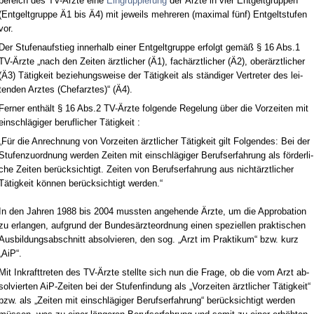
be­reich des TV-Ärz­te ei­ne
Ein­grup­pie­rung
der Ärz­te in vier Ent­gelt­grup­pen
(Ent­gelt­grup­pe Ä1 bis Ä4) mit je­weils meh­re­ren (ma­xi­mal fünf) Ent­gelt­stu­fen
vor.
Der Stu­fen­auf­stieg in­ner­halb ei­ner Ent­gelt­grup­pe er­folgt gemäß § 16 Abs.1
TV-Ärz­te „nach den Zei­ten ärzt­li­cher (Ä1), fachärzt­li­cher (Ä2), oberärzt­li­cher
(Ä3) Tätig­keit be­zie­hungs­wei­se der Tätig­keit als ständi­ger Ver­tre­ter des lei­
ten­den Arz­tes (Chef­arz­tes)“ (Ä4).
Fer­ner enthält § 16 Abs.2 TV-Ärz­te fol­gen­de Re­ge­lung über die Vor­zei­ten mit
ein­schlägi­ger be­ruf­li­cher Tätig­keit :
„Für die An­rech­nung von Vor­zei­ten ärzt­li­cher Tätig­keit gilt Fol­gen­des: Bei der
Stu­fen­zu­ord­nung wer­den Zei­ten mit ein­schlägi­ger Be­rufs­er­fah­rung als förder­li­
che Zei­ten berück­sich­tigt. Zei­ten von Be­rufs­er­fah­rung aus nichtärzt­li­cher
Tätig­keit können berück­sich­tigt wer­den.“
In den Jah­ren 1988 bis 2004 muss­ten an­ge­hen­de Ärz­te, um die Ap­pro­ba­ti­on
zu er­lan­gen, auf­grund der Bun­desärz­te­ord­nung ei­nen spe­zi­el­len prak­ti­schen
Aus­bil­dungs­ab­schnitt ab­sol­vie­ren, den sog. „Arzt im Prak­ti­kum“ bzw. kurz
„AiP“.
Mit In­kraft­tre­ten des TV-Ärz­te stell­te sich nun die Fra­ge, ob die vom Arzt ab­
sol­vier­ten AiP-Zei­ten bei der Stu­fen­fin­dung als „Vor­zei­ten ärzt­li­cher Tätig­keit“
bzw. als „Zei­ten mit ein­schlägi­ger Be­rufs­er­fah­rung“ berück­sich­tigt wer­den