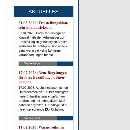
AKTUELLES
31.03.2026: Frei­stel­lungs­klau­
seln sind un­wirk­sam.
01.04.2026. For­mu­lar­ver­trag­li­che
Klau­seln, die den Ar­beit­ge­ber zur
Frei­stel­lung im ge­kün­dig­ten Ar­beits­
ver­hält­nis be­rech­ti­gen, sind un­wirk­
sam, wenn sie kei­ne kon­kre­ten
Vor­aus­set­zun­gen für die ...
Weiterlesen
17.02.2026: Neue Re­ge­lun­gen
für fai­re Be­zah­lung in Un­ter­
neh­men
17.02.2026. Ab Ju­ni müs­sen schon
Un­ter­neh­men ab 100 Be­schäf­tig­ten
neue Ent­gelt­tranz­pa­renz­pflich­ten
er­fül­len und bei Lohn­ge­fäl­len Maß­
nah­men er­grei­fen. Grund­la­ge ist ei­
ne ent­spre­chen­de EU-Richt­li­nie.
Weiterlesen
11.02.2026: Warn­streiks im