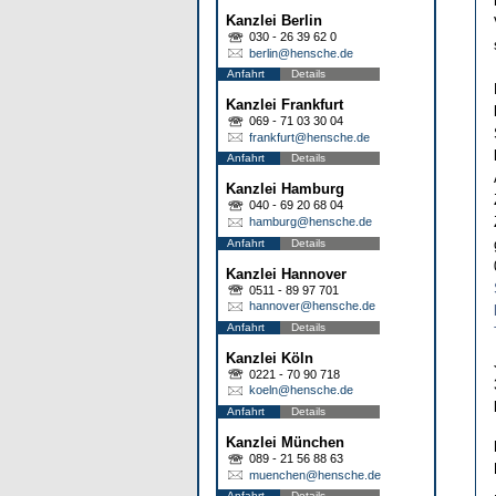
Kanzlei Berlin
030 - 26 39 62 0
berlin@hensche.de
Anfahrt
Details
Kanzlei Frankfurt
069 - 71 03 30 04
frankfurt@hensche.de
Anfahrt
Details
Kanzlei Hamburg
040 - 69 20 68 04
hamburg@hensche.de
Anfahrt
Details
Kanzlei Hannover
0511 - 89 97 701
hannover@hensche.de
Anfahrt
Details
Kanzlei Köln
0221 - 70 90 718
koeln@hensche.de
Anfahrt
Details
Kanzlei München
089 - 21 56 88 63
muenchen@hensche.de
Anfahrt
Details