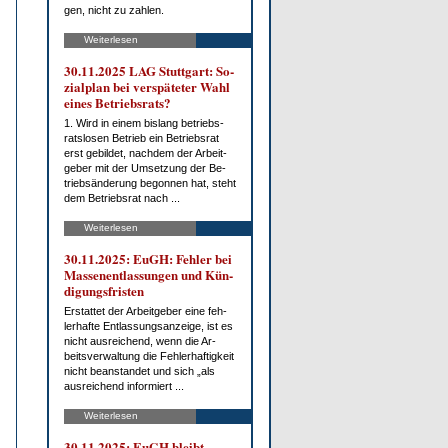
gen, nicht zu zah­len.
Weiterlesen
30.11.2025 LAG Stutt­gart: So­
zi­al­plan bei ver­spä­te­ter Wahl
ei­nes Be­triebs­rats?
1. Wird in ei­nem bis­lang be­triebs­
rats­lo­sen Be­trieb ein Be­triebs­rat
erst ge­bil­det, nach­dem der Ar­beit­
ge­ber mit der Um­set­zung der Be­
trieb­s­än­de­rung be­gon­nen hat, steht
dem Be­triebs­rat nach ...
Weiterlesen
30.11.2025: EuGH: Feh­ler bei
Mas­sen­ent­las­sun­gen und Kün­
di­gungs­fris­ten
Er­stat­tet der Ar­beit­ge­ber ei­ne feh­
ler­haf­te Ent­las­sungs­an­zei­ge, ist es
nicht aus­rei­chend, wenn die Ar­
beits­ver­wal­tung die Feh­ler­haf­tig­keit
nicht be­an­stan­det und sich „als
aus­rei­chend in­for­miert ...
Weiterlesen
30.11.2025: EuGH bleibt