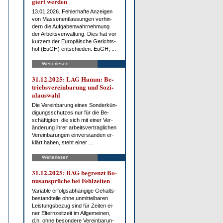
giert wer­den
13.01.2026. Feh­ler­haf­te An­zei­gen
von Mas­sen­ent­las­sun­gen ver­hin­
dern die Auf­ga­ben­wahr­neh­mung
der Ar­beits­ver­wal­tung. Dies hat vor
kur­zem der Eu­ro­päi­sche Ge­richts­
hof (EuGH) ent­schie­den: EuGH, ...
Weiterlesen
31.12.2025: LAG Hamm: Be­
triebs­ver­ein­ba­rung und So­zi­
al­aus­wahl
Die Ver­ein­ba­rung ei­nes Son­der­kün­
di­gungs­schut­zes nur für die Be­
schäf­tig­ten, die sich mit ei­ner Ver­
än­de­rung ih­rer ar­beits­ver­trag­li­chen
Ver­ein­ba­run­gen ein­ver­stan­den er­
klärt ha­ben, steht ei­ner ...
Weiterlesen
31.12.2025: BAG be­grenzt Bo­
nus­an­sprü­che bei Fehl­zei­ten
Va­ria­ble er­folgs­ab­hän­gi­ge Ge­halts­
be­stand­tei­le oh­ne un­mit­tel­ba­ren
Leis­tungs­be­zug sind für Zei­ten ei­
ner El­tern­zeit­zeit im All­ge­mei­nen,
d.h. oh­ne be­son­de­re Ver­ein­ba­run­