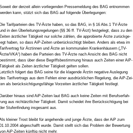
So­weit der der­zeit al­lein vor­lie­gen­den Pres­se­mel­dung des BAG ent­nom­men
wer­den kann, stützt sich das BAG auf fol­gen­de Über­le­gun­gen:
Die Ta­rif­par­tei­en des TV-Ärz­te ha­ben, so das BAG, in § 16 Abs.1 TV-Ärz­te
und in den Über­lei­tungs­re­ge­lun­gen (§§ 36 ff. TV-Ärzt) fest­ge­legt, dass zu den
Zei­ten ärzt­li­cher Tätig­keit nur sol­che zählen, die ap­pro­bier­te Ärz­te zurück­ge­
legt ha­ben, so dass AiP-Zei­ten un­berück­sich­tigt blei­ben. An­ders als et­wa im
Ta­rif­ver­trag für Ärz­tin­nen und Ärz­te an kom­mu­na­len Kran­kenhäusern („TV-
Ärz­te/VKA“) ha­ben die Par­tei­en des TV-Ärz­te nach An­sicht des BAG nicht
be­stimmt, dass über die­se Be­griffs­be­stim­mung hin­aus auch Zei­ten ei­ner AiP-
Tätig­keit als Zei­ten ärzt­li­cher Tätig­keit gel­ten sol­len.
Letzt­lich fol­gert das BAG sei­ne für die kla­gen­de Ärz­tin ne­ga­ti­ve Aus­le­gung
des Ta­rif­ver­trags aus dem Feh­len ei­ner aus­drück­li­chen Re­ge­lung, die AiP-Zei­
ten als berück­sich­ti­gungsfähi­ge Vor­zei­ten ärzt­li­cher Tätig­keit fest­legt.
Darüber hin­aus sind AiP-Zei­ten laut BAG auch kei­ne Zei­ten mit Be­rufs­er­fah­
rung aus nichtärzt­li­cher Tätig­keit. Da­mit schei­det ih­re Berück­sich­ti­gung bei
der Stu­fen­fin­dung ins­ge­samt aus.
Als klei­ner Trost bleibt für an­ge­hen­de und jun­ge Ärz­te, dass der AiP zum
01.10.2004 ab­ge­schafft wur­de. Da­mit stellt sich das Pro­blem der Be­wer­tung
von AiP-Zei­ten künf­tig nicht mehr.