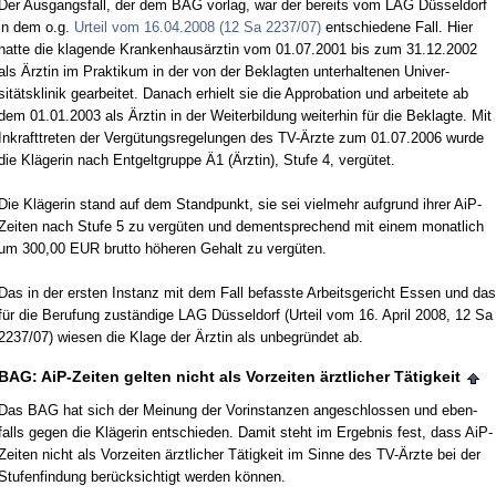
Der Aus­gangs­fall, der dem BAG vor­lag, war der be­reits vom LAG Düssel­dorf
in dem o.g.
Ur­teil vom 16.04.2008 (12 Sa 2237/07)
ent­schie­de­ne Fall. Hier
hat­te die kla­gen­de Kran­ken­hausärz­tin vom 01.07.2001 bis zum 31.12.2002
als Ärz­tin im Prak­ti­kum in der von der Be­klag­ten un­ter­hal­te­nen Uni­ver­
sitätskli­nik ge­ar­bei­tet. Da­nach er­hielt sie die Ap­pro­ba­ti­on und ar­bei­te­te ab
dem 01.01.2003 als Ärz­tin in der Wei­ter­bil­dung wei­ter­hin für die Be­klag­te. Mit
In­kraft­tre­ten der Vergütungs­re­ge­lun­gen des TV-Ärz­te zum 01.07.2006 wur­de
die Kläge­rin nach Ent­gelt­grup­pe Ä1 (Ärz­tin), Stu­fe 4, vergütet.
Die Kläge­rin stand auf dem Stand­punkt, sie sei viel­mehr auf­grund ih­rer AiP-
Zei­ten nach Stu­fe 5 zu vergüten und dem­ent­spre­chend mit ei­nem mo­nat­lich
um 300,00 EUR brut­to höhe­ren Ge­halt zu vergüten.
Das in der ers­ten In­stanz mit dem Fall be­fass­te Ar­beits­ge­richt Es­sen und das
für die Be­ru­fung zuständi­ge LAG Düssel­dorf (Ur­teil vom 16. April 2008, 12 Sa
2237/07) wie­sen die Kla­ge der Ärz­tin als un­be­gründet ab.
BAG: AiP-Zei­ten gel­ten nicht als Vor­zei­ten ärzt­li­cher Tätig­keit
Das BAG hat sich der Mei­nung der Vor­in­stan­zen an­ge­schlos­sen und eben­
falls ge­gen die Kläge­rin ent­schie­den. Da­mit steht im Er­geb­nis fest, dass AiP-
Zei­ten nicht als Vor­zei­ten ärzt­li­cher Tätig­keit im Sin­ne des TV-Ärz­te bei der
Stu­fen­fin­dung berück­sich­tigt wer­den können.