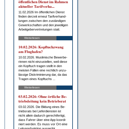
öf­fent­li­chen Dienst im Rah­men
ak­tu­el­ler Ta­rif­ver­ha...
11.02.2026 Im öf­fent­li­chen Dienst
fin­den der­zeit er­neut Ta­rif­ver­hand­
lun­gen zwi­schen den zu­stän­di­gen
Ge­werk­schaf­ten und den je­wei­li­gen
Ar­beit­ge­ber­ver­tre­tun­gen statt.
Weiterlesen
10.02.2026: Kopf­tuch­zwang
am Flug­ha­fen?
10.02.2026. Mus­li­mi­sche Be­wer­be­
rin­nen nicht ein­zu­stel­len, weil die­se
ein Kopf­tuch tra­gen stellt in den
meis­ten Fäl­len ei­ne recht­lich un­zu­
läs­si­ge Dis­kri­mi­nie­rung dar, da das
Tra­gen ei­nes Kopf­tuchs ...
Weiterlesen
03.02.2026: Oh­ne ört­li­che Be­
triebs­lei­tung kein Be­triebs­rat
03.02.2026. Die Bil­dung ei­nes Be­
triebs­rats bei Lie­fer­diens­ten ist
nicht al­lein da­durch ge­recht­fer­tigt,
dass Fah­rer über ei­ne App ko­or­di­
niert wer­den. Es muss vor Ort ei­ne
Lei­tungs­funk­ti­on aus­ge­übt ...