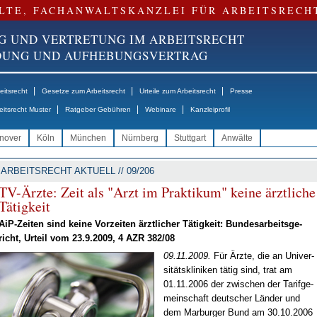
LTE, FACHANWALTSKANZLEI FÜR ARBEITSRECH
G UND VERTRETUNG IM ARBEITSRECHT
NDUNG UND AUFHEBUNGSVERTRAG
|
|
|
itsrecht
Gesetze zum Arbeitsrecht
Urteile zum Arbeitsrecht
Presse
|
|
|
eitsrecht Muster
Ratgeber Gebühren
Webinare
Kanzleiprofil
nover
Köln
München
Nürnberg
Stuttgart
Anwälte
ARBEITSRECHT AKTUELL // 09/206
TV-Ärz­te: Zeit als "Arzt im Prak­ti­kum" kei­ne ärzt­li­che
Tä­tig­keit
AiP-Zei­ten sind kei­ne Vor­zei­ten ärzt­li­cher Tä­tig­keit: Bun­des­ar­beits­ge­
richt, Ur­teil vom 23.9.2009, 4 AZR 382/08
09.11.2009.
Für Ärz­te, die an Uni­ver­
si­täts­kli­ni­ken tä­tig sind, trat am
01.11.2006 der zwi­schen der Ta­rif­ge­
mein­schaft deut­scher Län­der und
dem Mar­bur­ger Bund am 30.10.2006