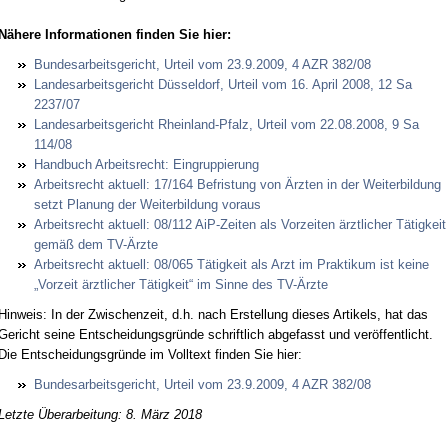
Nähe­re In­for­ma­tio­nen fin­den Sie hier:
Bun­des­ar­beits­ge­richt, Ur­teil vom 23.9.2009, 4 AZR 382/08
Lan­des­ar­beits­ge­richt Düssel­dorf, Ur­teil vom 16. April 2008, 12 Sa
2237/07
Lan­des­ar­beits­ge­richt Rhein­land-Pfalz, Ur­teil vom 22.08.2008, 9 Sa
114/08
Hand­buch Ar­beits­recht: Ein­grup­pie­rung
Ar­beits­recht ak­tu­ell: 17/164 Be­fris­tung von Ärz­ten in der Wei­ter­bil­dung
setzt Pla­nung der Wei­ter­bil­dung vor­aus
Ar­beits­recht ak­tu­ell: 08/112 AiP-Zei­ten als Vor­zei­ten ärzt­li­cher Tätig­keit
gemäß dem TV-Ärz­te
Ar­beits­recht ak­tu­ell: 08/065 Tätig­keit als Arzt im Prak­ti­kum ist kei­ne
„Vor­zeit ärzt­li­cher Tätig­keit“ im Sin­ne des TV-Ärz­te
Hin­weis: In der Zwi­schen­zeit, d.h. nach Er­stel­lung die­ses Ar­ti­kels, hat das
Ge­richt sei­ne Ent­schei­dungs­gründe schrift­lich ab­ge­fasst und veröffent­licht.
Die Ent­schei­dungs­gründe im Voll­text fin­den Sie hier:
Bun­des­ar­beits­ge­richt, Ur­teil vom 23.9.2009, 4 AZR 382/08
Letzte Überarbeitung: 8. März 2018