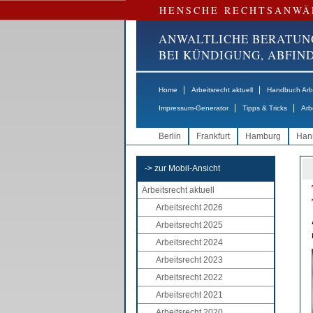
HENSCHE RECHTSANWÄ
ANWALTLICHE BERATUN
BEI KÜNDIGUNG, ABFI
|
|
Home
Arbeitsrecht aktuell
Handbuch Arbe
|
|
Impressum-Generator
Tipps & Tricks
Arb
Berlin
Frankfurt
Hamburg
Han
-> zur Mobil-Ansicht
Arbeitsrecht aktuell
Arbeitsrecht 2026
Arbeitsrecht 2025
Arbeitsrecht 2024
Arbeitsrecht 2023
Arbeitsrecht 2022
Arbeitsrecht 2021
Arbeitsrecht 2020