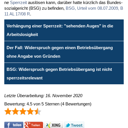
ne
Sperr­zeit
aus­lö­sen kann, dar­über hat­te kürz­lich das Bun­des­
so­zi­al­ge­richt (BSG) zu be­fin­den,
BSG, Ur­teil vom 08.07.2009, B
11 AL 17/08 R
.
Verhängung einer Sperrzeit: "sehenden Auges" in die
Arbeitslosigkeit
Der Fall: Widerspruch gegen einen Betriebsübergang
ohne Angabe von Gründen
BSG: Widerspruch gegen Betriebsübergang ist nicht
sperrzeitsrelevant
Letzte Überarbeitung: 16. November 2020
Bewertung:
4.5
von
5
Sternen
(
4
Bewertungen)