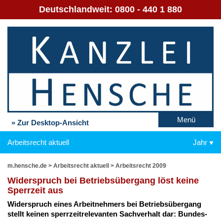
Deutschlandweit:
0800 - 440 1 880
Menü
» Zur Desktop-Ansicht
Arbeitsrecht aktuell
Jahr
m.hensche.de
>
Arbeitsrecht aktuell
>
Arbeitsrecht 2009
Wi­der­spruch bei Be­triebs­über­gang löst kei­ne
Sperr­zeit aus
Wi­der­spruch ei­nes Ar­beit­neh­mers bei Be­triebs­über­gang
stellt kei­nen sperr­zeit­re­le­van­ten Sach­ver­halt dar: Bun­des­