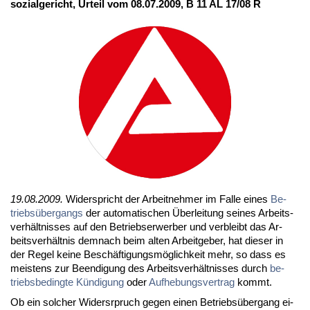
so­zi­al­ge­richt, Ur­teil vom 08.07.2009, B 11 AL 17/08 R
19.08.2009.
Wi­der­spricht der Ar­beit­neh­mer im Fal­le ei­nes
Be­
triebs­über­gangs
der au­to­ma­ti­schen Über­lei­tung sei­nes Ar­beits­
ver­hält­nis­ses auf den Be­triebs­er­wer­ber und ver­bleibt das Ar­
beits­ver­hält­nis dem­nach beim al­ten Ar­beit­ge­ber, hat die­ser in
der Re­gel kei­ne Be­schäf­ti­gungs­mög­lich­keit mehr, so dass es
meis­tens zur Be­en­di­gung des Ar­beits­ver­hält­nis­ses durch
be­
triebs­be­ding­te Kün­di­gung
oder
Auf­he­bungs­ver­trag
kommt.
Ob ein sol­cher Wi­ders­rpruch ge­gen ei­nen Be­triebs­über­gang ei­