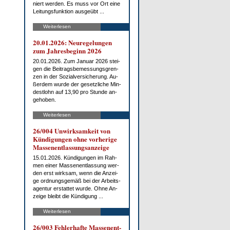
niert wer­den. Es muss vor Ort ei­ne
Lei­tungs­funk­ti­on aus­ge­übt ...
Weiterlesen
20.01.2026: Neu­re­ge­lun­gen
zum Jah­res­be­ginn 2026
20.01.2026. Zum Ja­nu­ar 2026 stei­
gen die Bei­trags­be­mes­sungs­gren­
zen in der So­zi­al­ver­si­che­rung. Au­
ßer­dem wur­de der ge­setz­li­che Min­
dest­lohn auf 13,90 pro St­un­de an­
ge­ho­ben.
Weiterlesen
26/004 Un­wirk­sam­keit von
Kün­di­gun­gen oh­ne vor­he­ri­ge
Mas­sen­ent­las­sungs­an­zei­ge
15.01.2026. Kün­di­gun­gen im Rah­
men ei­ner Mas­sen­ent­las­sung wer­
den erst wirk­sam, wenn die An­zei­
ge ord­nungs­ge­mäß bei der Ar­beits­
agen­tur er­stat­tet wur­de. Oh­ne An­
zei­ge bleibt die Kün­di­gung ...
Weiterlesen
26/003 Feh­ler­haf­te Mas­sen­ent­