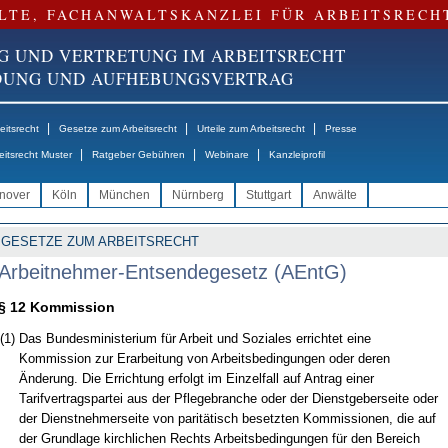
LTE, FACHANWALTSKANZLEI FÜR ARBEITSRECH
G UND VERTRETUNG IM ARBEITSRECHT
NDUNG UND AUFHEBUNGSVERTRAG
|
|
|
itsrecht
Gesetze zum Arbeitsrecht
Urteile zum Arbeitsrecht
Presse
|
|
|
eitsrecht Muster
Ratgeber Gebühren
Webinare
Kanzleiprofil
nover
Köln
München
Nürnberg
Stuttgart
Anwälte
GESETZE ZUM ARBEITSRECHT
Arbeitnehmer-Entsendegesetz (AEntG)
§ 12 Kommission
(1)
Das Bundesministerium für Arbeit und Soziales errichtet eine
Kommission zur Erarbeitung von Arbeitsbedingungen oder deren
Änderung. Die Errichtung erfolgt im Einzelfall auf Antrag einer
Tarifvertragspartei aus der Pflegebranche oder der Dienstgeberseite oder
der Dienstnehmerseite von paritätisch besetzten Kommissionen, die auf
der Grundlage kirchlichen Rechts Arbeitsbedingungen für den Bereich