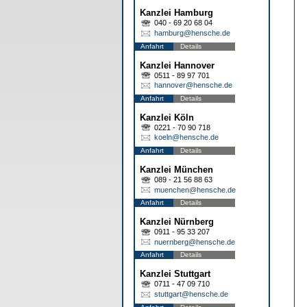
Kanzlei Hamburg
040 - 69 20 68 04
hamburg@hensche.de
Anfahrt
Details
Kanzlei Hannover
0511 - 89 97 701
hannover@hensche.de
Anfahrt
Details
Kanzlei Köln
0221 - 70 90 718
koeln@hensche.de
Anfahrt
Details
Kanzlei München
089 - 21 56 88 63
muenchen@hensche.de
Anfahrt
Details
Kanzlei Nürnberg
0911 - 95 33 207
nuernberg@hensche.de
Anfahrt
Details
Kanzlei Stuttgart
0711 - 47 09 710
stuttgart@hensche.de