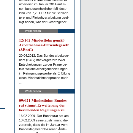
rif­par­tei­en im Ja­nu­ar 2014 auf ei­
nen bun­des­ein­heit­li­chen Min­dest­
lohn von 7,75 EUR für die Schlach­
te­rei und Fleisch­ver­ar­bei­tung ge­ei­
nigt ha­ben, war der Ge­setz­ge­ber ...
Weiterlesen
12/162 Min­dest­lohn ge­mäß
Ar­beit­neh­mer-Ent­sen­de­ge­setz
(AEntG)
20.04.2012. Das Bun­des­ar­beits­ge­
richt (BAG) hat vor­ges­tern zwei
Ent­schei­dun­gen zu der Fra­ge ge­
fällt, wel­che Ar­beit­ge­ber­leis­tun­gen
im Rei­ni­gungs­ge­wer­be als Er­fül­lung
ei­nes Min­dest­lohn­an­spruchs nach
...
Weiterlesen
09/021 Min­dest­lohn: Bun­des­
rat stimmt Er­wei­te­rung der
be­ste­hen­den Re­ge­lun­gen zu
16.02.2009. Der Bun­des­rat hat am
13.02.2009 sei­ne Zu­stim­mung da­
zu er­teilt, dass die im Ja­nu­ar vom
Bun­des­tag be­schlos­se­nen Än­de­