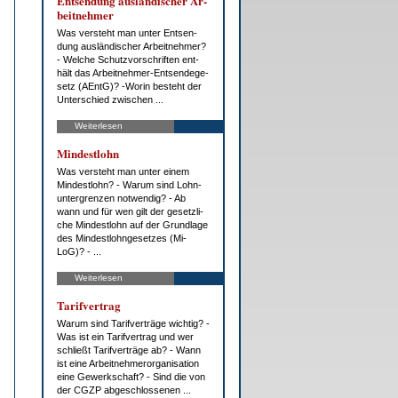
Ent­sen­dung aus­län­di­scher Ar­
beit­neh­mer
Was ver­steht man un­ter Ent­sen­
dung aus­län­di­scher Ar­beit­neh­mer?
- Wel­che Schutz­vor­schrif­ten ent­
hält das Ar­beit­neh­mer-Ent­sen­de­ge­
setz (AEntG)? -Wor­in be­steht der
Un­ter­schied zwi­schen ...
Weiterlesen
Min­dest­lohn
Was ver­steht man un­ter ei­nem
Min­dest­lohn? - War­um sind Lohn­
un­ter­gren­zen not­wen­dig? - Ab
wann und für wen gilt der ge­setz­li­
che Min­dest­lohn auf der Grund­la­ge
des Min­dest­l­ohn­ge­set­zes (Mi­
LoG)? - ...
Weiterlesen
Ta­rif­ver­trag
War­um sind Ta­rif­ver­trä­ge wich­tig? -
Was ist ein Ta­rif­ver­trag und wer
schließt Ta­rif­ver­trä­ge ab? - Wann
ist ei­ne Ar­beit­neh­mer­or­ga­ni­sa­ti­on
ei­ne Ge­werk­schaft? - Sind die von
der CG­ZP ab­ge­schlos­se­nen ...