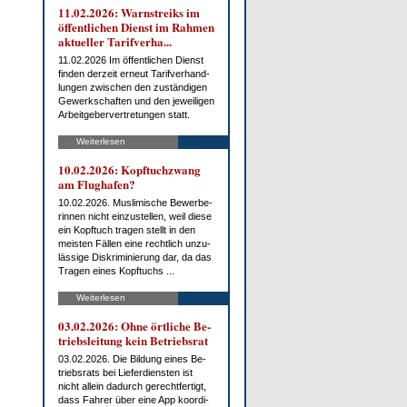
11.02.2026: Warn­streiks im
öf­fent­li­chen Dienst im Rah­men
ak­tu­el­ler Ta­rif­ver­ha...
11.02.2026 Im öf­fent­li­chen Dienst
fin­den der­zeit er­neut Ta­rif­ver­hand­
lun­gen zwi­schen den zu­stän­di­gen
Ge­werk­schaf­ten und den je­wei­li­gen
Ar­beit­ge­ber­ver­tre­tun­gen statt.
Weiterlesen
10.02.2026: Kopf­tuch­zwang
am Flug­ha­fen?
10.02.2026. Mus­li­mi­sche Be­wer­be­
rin­nen nicht ein­zu­stel­len, weil die­se
ein Kopf­tuch tra­gen stellt in den
meis­ten Fäl­len ei­ne recht­lich un­zu­
läs­si­ge Dis­kri­mi­nie­rung dar, da das
Tra­gen ei­nes Kopf­tuchs ...
Weiterlesen
03.02.2026: Oh­ne ört­li­che Be­
triebs­lei­tung kein Be­triebs­rat
03.02.2026. Die Bil­dung ei­nes Be­
triebs­rats bei Lie­fer­diens­ten ist
nicht al­lein da­durch ge­recht­fer­tigt,
dass Fah­rer über ei­ne App ko­or­di­