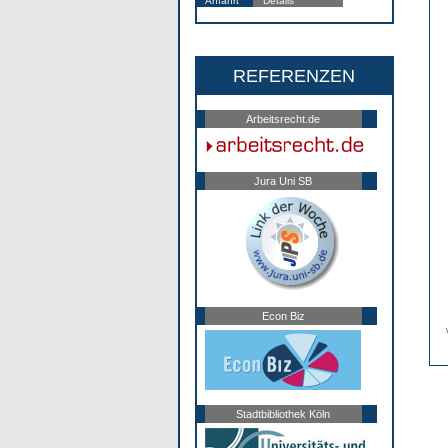
Anfahrt
Details
REFERENZEN
Arbeitsrecht.de
Jura Uni SB
Econ Biz
Stadtbibliothek Köln