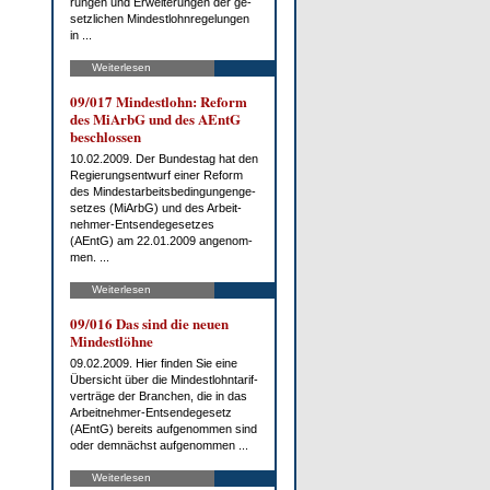
run­gen und Er­wei­te­run­gen der ge­
setz­li­chen Min­dest­lohn­re­ge­lun­gen
in ...
Weiterlesen
09/017 Min­dest­lohn: Re­form
des Mi­ArbG und des AEntG
be­schlos­sen
10.02.2009. Der Bun­des­tag hat den
Re­gie­rungs­ent­wurf ei­ner Re­form
des Min­dest­ar­beits­be­din­gun­gen­ge­
set­zes (Mi­ArbG) und des Ar­beit­
neh­mer-Ent­sen­de­ge­set­zes
(AEntG) am 22.01.2009 an­ge­nom­
men. ...
Weiterlesen
09/016 Das sind die neu­en
Min­dest­löh­ne
09.02.2009. Hier fin­den Sie ei­ne
Über­sicht über die Min­dest­lohn­ta­rif­
ver­trä­ge der Bran­chen, die in das
Ar­beit­neh­mer-Ent­sen­de­ge­setz
(AEntG) be­reits auf­ge­nom­men sind
oder dem­nächst auf­ge­nom­men ...
Weiterlesen