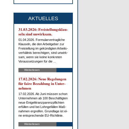
AKTUELLES
31.03.2026: Frei­stel­lungs­klau­
seln sind un­wirk­sam.
01.04.2026. For­mu­lar­ver­trag­li­che
Klau­seln, die den Ar­beit­ge­ber zur
Frei­stel­lung im ge­kün­dig­ten Ar­beits­
ver­hält­nis be­rech­ti­gen, sind un­wirk­
sam, wenn sie kei­ne kon­kre­ten
Vor­aus­set­zun­gen für die ...
Weiterlesen
17.02.2026: Neue Re­ge­lun­gen
für fai­re Be­zah­lung in Un­ter­
neh­men
17.02.2026. Ab Ju­ni müs­sen schon
Un­ter­neh­men ab 100 Be­schäf­tig­ten
neue Ent­gelt­tranz­pa­renz­pflich­ten
er­fül­len und bei Lohn­ge­fäl­len Maß­
nah­men er­grei­fen. Grund­la­ge ist ei­
ne ent­spre­chen­de EU-Richt­li­nie.
Weiterlesen