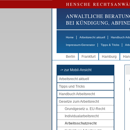
HENSCHE RECHTSANWÄ
ANWALTLICHE BERATUN
BEI KÜNDIGUNG, ABFI
|
|
Home
Arbeitsrecht aktuell
Handbuch Arbe
|
|
Impressum-Generator
Tipps & Tricks
Arb
Berlin
Frankfurt
Hamburg
Han
-> zur Mobil-Ansicht
Arbeitsrecht aktuell
Tipps und Tricks
Handbuch Arbeitsrecht
Gesetze zum Arbeitsrecht
Grundgesetz u. EU-Recht
Individualarbeitsrecht
Arbeitsschutzrecht