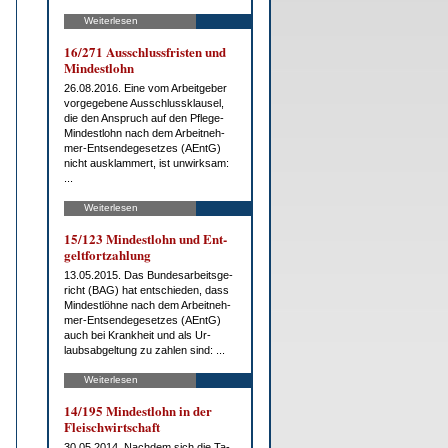
Weiterlesen
16/271 Aus­schluss­fris­ten und
Min­dest­lohn
26.08.2016. Ei­ne vom Ar­beit­ge­ber
vor­ge­ge­be­ne Aus­schluss­klau­sel,
die den An­spruch auf den Pfle­ge-
Min­dest­lohn nach dem Ar­beit­neh­
mer-Ent­sen­de­ge­set­zes (AEntG)
nicht aus­klam­mert, ist un­wirk­sam:
...
Weiterlesen
15/123 Min­dest­lohn und Ent­
gelt­fort­zah­lung
13.05.2015. Das Bun­des­ar­beits­ge­
richt (BAG) hat ent­schie­den, dass
Min­dest­löh­ne nach dem Ar­beit­neh­
mer-Ent­sen­de­ge­set­zes (AEntG)
auch bei Krank­heit und als Ur­
laubs­ab­gel­tung zu zah­len sind: ...
Weiterlesen
14/195 Min­dest­lohn in der
Fleisch­wirt­schaft
30.05.2014. Nach­dem sich die Ta­