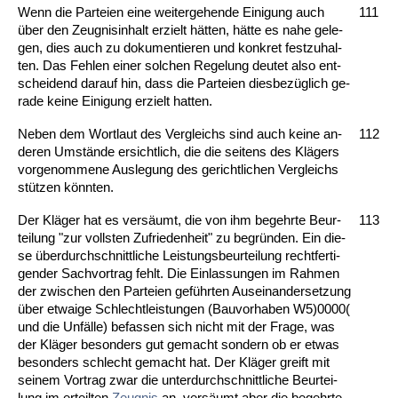
Wenn die Par­tei­en ei­ne wei­ter­ge­hen­de Ei­ni­gung auch
111
über den Zeug­nis­in­halt er­zielt hätten, hätte es na­he ge­le­
gen, dies auch zu do­ku­men­tie­ren und kon­kret fest­zu­hal­
ten. Das Feh­len ei­ner sol­chen Re­ge­lung deu­tet al­so ent­
schei­dend dar­auf hin, dass die Par­tei­en dies­bezüglich ge­
ra­de kei­ne Ei­ni­gung er­zielt hat­ten.
Ne­ben dem Wort­laut des Ver­gleichs sind auch kei­ne an­
112
de­ren Umstände er­sicht­lich, die die sei­tens des Klägers
vor­ge­nom­me­ne Aus­le­gung des ge­richt­li­chen Ver­gleichs
stützen könn­ten.
Der Kläger hat es versäumt, die von ihm be­gehr­te Be­ur­
113
tei­lung "zur volls­ten Zu­frie­den­heit" zu be­gründen. Ein die­
se über­durch­schnitt­li­che Leis­tungs­be­ur­tei­lung recht­fer­ti­
gen­der Sach­vor­trag fehlt. Die Ein­las­sun­gen im Rah­men
der zwi­schen den Par­tei­en geführ­ten Aus­ein­an­der­set­zung
über et­wai­ge Schlecht­leis­tun­gen (Bau­vor­ha­ben W5)0000(
und die Unfälle) be­fas­sen sich nicht mit der Fra­ge, was
der Kläger be­son­ders gut ge­macht son­dern ob er et­was
be­son­ders schlecht ge­macht hat. Der Kläger greift mit
sei­nem Vor­trag zwar die un­ter­durch­schnitt­li­che Be­ur­tei­
lung im er­teil­ten
Zeug­nis
an, versäumt aber die be­gehr­te