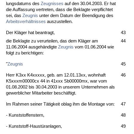
lungs­da­tums des
Zeug­nis­ses
auf den 30.04.2003. Er hat
die Auf­fas­sung ver­tre­ten, dass die Be­klag­te ver­pflich­tet
sei, das
Zeug­nis
un­ter dem Da­tum der Be­en­di­gung des
Ar­beits­verhält­nis­ses
aus­zu­stel­len.
Der Kläger hat be­an­tragt,
43
die Be­klag­te zu ver­ur­tei­len, das dem Kläger am
44
11.06.2004 aus­gehändig­te
Zeug­nis
vom 01.06.2004 wie
folgt zu be­rich­ti­gen:
"
Zeug­nis
45
Herr K3xx K4xxxxx, geb. am 12.01.13xx, wohn­haft
46
K5xxxm00000cx 44 in 41xxx Sb00000mx, war vom
01.08.2002 bis 30.04.2003 in un­se­rem Un­ter­neh­men als
ge­werb­li­cher Mit­ar­bei­ter beschäftigt.
Im Rah­men sei­ner Tätig­keit ob­lag ihm die Mon­ta­ge von:
47
- Kunst­stof­fens­tern,
48
- Kunst­stoff-Haustüran­la­gen,
49