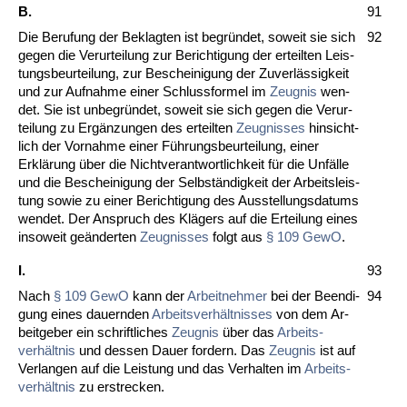
B.
91
Die Be­ru­fung der Be­klag­ten ist be­gründet, so­weit sie sich
92
ge­gen die Ver­ur­tei­lung zur Be­rich­ti­gung der er­teil­ten Leis­
tungs­be­ur­tei­lung, zur Be­schei­ni­gung der Zu­verlässig­keit
und zur Auf­nah­me ei­ner Schluss­for­mel im
Zeug­nis
wen­
det. Sie ist un­be­gründet, so­weit sie sich ge­gen die Ver­ur­
tei­lung zu Ergänzun­gen des er­teil­ten
Zeug­nis­ses
hin­sicht­
lich der Vor­nah­me ei­ner Führungs­be­ur­tei­lung, ei­ner
Erklärung über die Nicht­ver­ant­wort­lich­keit für die Unfälle
und die Be­schei­ni­gung der Selbständig­keit der Ar­beits­leis­
tung so­wie zu ei­ner Be­rich­ti­gung des Aus­stel­lungs­da­tums
wen­det. Der An­spruch des Klägers auf die Er­tei­lung ei­nes
in­so­weit geänder­ten
Zeug­nis­ses
folgt aus
§ 109 Ge­wO
.
I.
93
Nach
§ 109 Ge­wO
kann der
Ar­beit­neh­mer
bei der Be­en­di­
94
gung ei­nes dau­ern­den
Ar­beits­verhält­nis­ses
von dem Ar­
beit­ge­ber ein schrift­li­ches
Zeug­nis
über das
Ar­beits­
verhält­nis
und des­sen Dau­er for­dern. Das
Zeug­nis
ist auf
Ver­lan­gen auf die Leis­tung und das Ver­hal­ten im
Ar­beits­
verhält­nis
zu er­stre­cken.