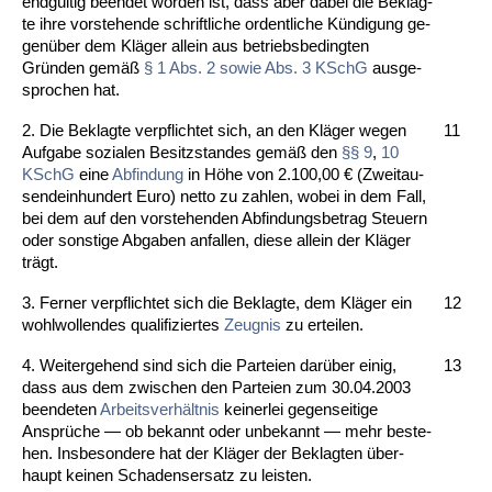
endgültig be­en­det wor­den ist, dass aber da­bei die Be­klag­
te ih­re vor­ste­hen­de schrift­li­che or­dent­li­che Kündi­gung ge­
genüber dem Kläger al­lein aus be­triebs­be­ding­ten
Gründen gemäß
§ 1 Abs. 2 so­wie Abs. 3 KSchG
aus­ge­
spro­chen hat.
2. Die Be­klag­te ver­pflich­tet sich, an den Kläger we­gen
11
Auf­ga­be so­zia­len Be­sitz­stan­des gemäß den
§§ 9
,
10
KSchG
ei­ne
Ab­fin­dung
in Höhe von 2.100,00 € (Zwei­tau­
send­ein­hun­dert Eu­ro) net­to zu zah­len, wo­bei in dem Fall,
bei dem auf den vor­ste­hen­den Ab­fin­dungs­be­trag Steu­ern
oder sons­ti­ge Ab­ga­ben an­fal­len, die­se al­lein der Kläger
trägt.
3. Fer­ner ver­pflich­tet sich die Be­klag­te, dem Kläger ein
12
wohl­wol­len­des qua­li­fi­zier­tes
Zeug­nis
zu er­tei­len.
4. Wei­ter­ge­hend sind sich die Par­tei­en darüber ei­nig,
13
dass aus dem zwi­schen den Par­tei­en zum 30.04.2003
be­en­de­ten
Ar­beits­verhält­nis
kei­ner­lei ge­gen­sei­ti­ge
Ansprüche — ob be­kannt oder un­be­kannt — mehr be­ste­
hen. Ins­be­son­de­re hat der Kläger der Be­klag­ten über­
haupt kei­nen Scha­dens­er­satz zu leis­ten.