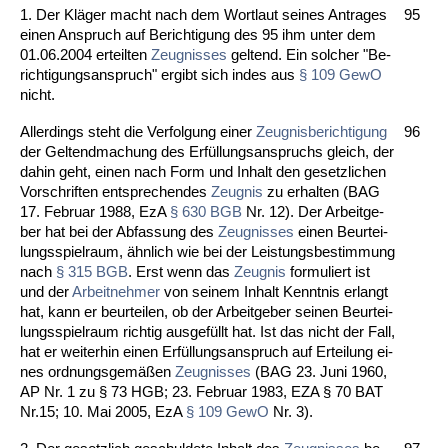
1. Der Kläger macht nach dem Wort­laut sei­nes An­tra­ges
95
ei­nen An­spruch auf Be­rich­ti­gung des 95 ihm un­ter dem
01.06.2004 er­teil­ten
Zeug­nis­ses
gel­tend. Ein sol­cher "Be­
rich­ti­gungs­an­spruch" er­gibt sich in­des aus
§ 109 Ge­wO
nicht.
Al­ler­dings steht die Ver­fol­gung ei­ner
Zeug­nis­be­rich­ti­gung
96
der Gel­tend­ma­chung des Erfüllungs­an­spruchs gleich, der
da­hin geht, ei­nen nach Form und In­halt den ge­setz­li­chen
Vor­schrif­ten ent­spre­chen­des
Zeug­nis
zu er­hal­ten (BAG
17. Fe­bru­ar 1988, EzA
§ 630 BGB
Nr. 12). Der Ar­beit­ge­
ber hat bei der Ab­fas­sung des
Zeug­nis­ses
ei­nen Be­ur­tei­
lungs­spiel­raum, ähn­lich wie bei der Leis­tungs­be­stim­mung
nach
§ 315 BGB
. Erst wenn das
Zeug­nis
for­mu­liert ist
und der
Ar­beit­neh­mer
von sei­nem In­halt Kennt­nis er­langt
hat, kann er be­ur­tei­len, ob der Ar­beit­ge­ber sei­nen Be­ur­tei­
lungs­spiel­raum rich­tig aus­gefüllt hat. Ist das nicht der Fall,
hat er wei­ter­hin ei­nen Erfüllungs­an­spruch auf Er­tei­lung ei­
nes ord­nungs­gemäßen
Zeug­nis­ses
(BAG 23. Ju­ni 1960,
AP Nr. 1 zu § 73 HGB; 23. Fe­bru­ar 1983, EZA § 70 BAT
Nr.15; 10. Mai 2005, EzA
§ 109 Ge­wO
Nr. 3).