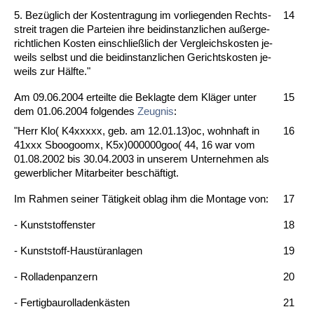
5. Bezüglich der Kos­ten­tra­gung im vor­lie­gen­den Rechts­
14
streit tra­gen die Par­tei­en ih­re beid­in­stanz­li­chen außer­ge­
richt­li­chen Kos­ten ein­sch­ließlich der Ver­gleichs­kos­ten je­
weils selbst und die beid­in­stanz­li­chen Ge­richts­kos­ten je­
weils zur Hälf­te."
Am 09.06.2004 er­teil­te die Be­klag­te dem Kläger un­ter
15
dem 01.06.2004 fol­gen­des
Zeug­nis
:
"Herr Klo( K4xxxxx, geb. am 12.01.13)oc, wohn­haft in
16
41xxx Sboo­goomx, K5x)000000goo( 44, 16 war vom
01.08.2002 bis 30.04.2003 in un­se­rem Un­ter­neh­men als
ge­werb­li­cher Mit­ar­bei­ter beschäftigt.
Im Rah­men sei­ner Tätig­keit ob­lag ihm die Mon­ta­ge von:
17
- Kunst­stof­fens­ter
18
- Kunst­stoff-Haustüran­la­gen
19
- Rol­la­den­pan­zern
20
- Fer­tig­bau­rol­la­denkästen
21