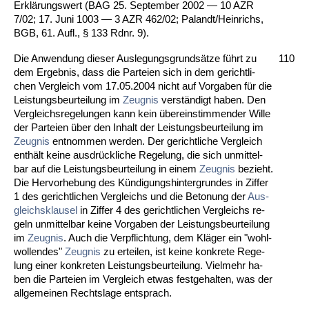
Erklärungs­wert (BAG 25. Sep­tem­ber 2002 — 10 AZR
7/02; 17. Ju­ni 1003 — 3 AZR 462/02; Pa­landt/Hein­richs,
BGB, 61. Aufl., § 133 Rd­nr. 9).
Die An­wen­dung die­ser Aus­le­gungs­grundsätze führt zu
110
dem Er­geb­nis, dass die Par­tei­en sich in dem ge­richt­li­
chen Ver­gleich vom 17.05.2004 nicht auf Vor­ga­ben für die
Leis­tungs­be­ur­tei­lung im
Zeug­nis
verständigt ha­ben. Den
Ver­gleichs­re­ge­lun­gen kann kein übe­rein­stim­men­der Wil­le
der Par­tei­en über den In­halt der Leis­tungs­be­ur­tei­lung im
Zeug­nis
ent­nom­men wer­den. Der ge­richt­li­che Ver­gleich
enthält kei­ne aus­drück­li­che Re­ge­lung, die sich un­mit­tel­
bar auf die Leis­tungs­be­ur­tei­lung in ei­nem
Zeug­nis
be­zieht.
Die Her­vor­he­bung des Kündi­gungs­hin­ter­grun­des in Zif­fer
1 des ge­richt­li­chen Ver­gleichs und die Be­to­nung der
Aus­
gleichs­klau­sel
in Zif­fer 4 des ge­richt­li­chen Ver­gleichs re­
geln un­mit­tel­bar kei­ne Vor­ga­ben der Leis­tungs­be­ur­tei­lung
im
Zeug­nis
. Auch die Ver­pflich­tung, dem Kläger ein "wohl­
wol­len­des"
Zeug­nis
zu er­tei­len, ist kei­ne kon­kre­te Re­ge­
lung ei­ner kon­kre­ten Leis­tungs­be­ur­tei­lung. Viel­mehr ha­
ben die Par­tei­en im Ver­gleich et­was fest­ge­hal­ten, was der
all­ge­mei­nen Rechts­la­ge ent­sprach.