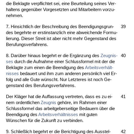
die Be­klag­te ver­pflich­tet sei, ei­ne Be­ur­tei­lung sei­nes Ver­
hal­tens ge­genüber Vor­ge­setz­ten und Mit­ar­bei­tern vor­zu­
neh­men.
7. Hin­sicht­lich der Be­schrei­bung des Be­en­di­gungs­grun­
39
des be­gehr­te er erst­in­stanz­lich ei­ne ab­wei­chen­de For­mu­
lie­rung. Die­ser Streit ist aber nicht mehr Ge­gen­stand des
Be­ru­fungs­ver­fah­rens.
8. Darüber hin­aus be­gehrt er die Ergänzung des
Zeug­nis­
40
ses
durch die Auf­nah­me ei­ner Schluss­for­mel mit der die
Be­klag­te zum ei­nen die Be­en­di­gung des
Ar­beits­verhält­
nis­ses
be­dau­ert und ihm zum an­de­ren persönlich viel Er­
folg und al­le Gu­te wünscht. Nur Letz­te­res ist noch Ge­
gen­stand des Be­ru­fungs­ver­fah­rens.
Der Kläger hat die Auf­fas­sung ver­tre­ten, dass es zu ei­
41
nem or­dent­li­chen
Zeug­nis
gehöre, im Rah­men ei­ner
Schluss­for­mel das ar­beit­ge­ber­sei­ti­ge Be­dau­ern über die
Be­en­di­gung des
Ar­beits­verhält­nis­ses
mit gu­ten
Wünschen für die Zu­kunft zu ver­bin­den.
9. Sch­ließlich be­gehrt er die Be­rich­ti­gung des Aus­stel­
42