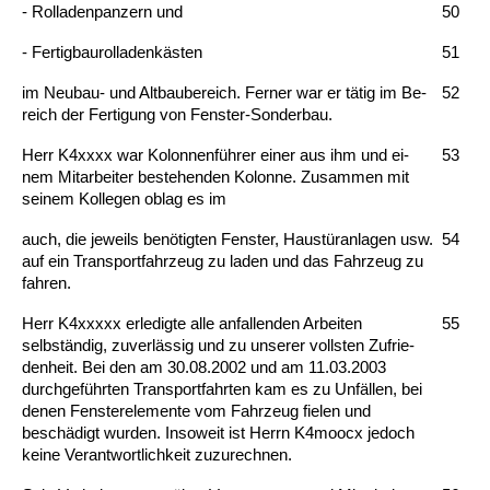
- Rol­la­den­pan­zern und
50
- Fer­tig­bau­rol­la­denkästen
51
im Neu­bau- und Alt­bau­be­reich. Fer­ner war er tätig im Be­
52
reich der Fer­ti­gung von Fens­ter-Son­der­bau.
Herr K4xxxx war Ko­lon­nenführer ei­ner aus ihm und ei­
53
nem Mit­ar­bei­ter be­ste­hen­den Ko­lon­ne. Zu­sam­men mit
sei­nem Kol­le­gen ob­lag es im
auch, die je­weils benötig­ten Fens­ter, Haustüran­la­gen usw.
54
auf ein Trans­port­fahr­zeug zu la­den und das Fahr­zeug zu
fah­ren.
Herr K4xxxxx er­le­dig­te al­le an­fal­len­den Ar­bei­ten
55
selbständig, zu­verlässig und zu un­se­rer volls­ten Zu­frie­
den­heit. Bei den am 30.08.2002 und am 11.03.2003
durch­geführ­ten Trans­port­fahr­ten kam es zu Unfällen, bei
de­nen Fens­ter­ele­men­te vom Fahr­zeug fie­len und
beschädigt wur­den. In­so­weit ist Herrn K4moocx je­doch
kei­ne Ver­ant­wort­lich­keit zu­zu­rech­nen.