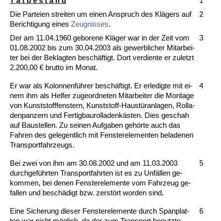
T a t b e s t a n d
1
Die Par­tei­en strei­ten um ei­nen An­spruch des Klägers auf
2
Be­rich­ti­gung ei­nes
Zeug­nis­ses
.
Der am 11.04.1960 ge­bo­re­ne Kläger war in der Zeit vom
3
01.08.2002 bis zum 30.04.2003 als ge­werb­li­cher Mit­ar­bei­
ter bei der Be­klag­ten beschäftigt. Dort ver­dien­te er zu­letzt
2.200,00 € brut­to im Mo­nat.
Er war als Ko­lon­nenführer beschäftigt. Er er­le­dig­te mit ei­
4
nem ihm als Hel­fer zu­ge­ord­ne­ten Mit­ar­bei­ter die Mon­ta­ge
von Kunst­stoff­fens­tern, Kunst­stoff-Haustüran­la­gen, Rol­la­
den­pan­zern und Fer­tig­bau­rol­la­denkästen. Dies ge­schah
auf Bau­stel­len. Zu sei­nen Auf­ga­ben gehörte auch das
Fah­ren des ge­le­gent­lich mit Fens­ter­ele­men­ten be­la­de­nen
Trans­port­fahr­zeugs.
Bei zwei von ihm am 30.08.2002 und am 11.03.2003
5
durch­geführ­ten Trans­port­fahr­ten ist es zu Unfällen ge­
kom­men, bei de­nen Fens­ter­ele­men­te vom Fahr­zeug ge­
fal­len und beschädigt bzw. zerstört wor­den sind.
Ei­ne Si­che­rung die­ser Fens­ter­ele­men­te durch Span­plat­
6
ten war nicht möglich, da der zum Trans­port be­nutz­te