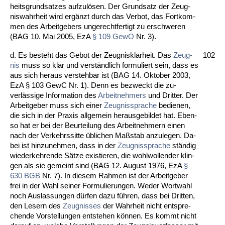
heits­grund­sat­zes auf­zulösen. Der Grund­satz der Zeug­
nis­wahr­heit wird ergänzt durch das Ver­bot, das Fort­kom­
men des Ar­beit­ge­bers un­ge­recht­fer­tigt zu er­schwe­ren
(BAG 10. Mai 2005, EzA
§ 109 Ge­wO
Nr. 3).
d. Es be­steht das Ge­bot der Zeug­nis­klar­heit. Das
Zeug­
102
nis
muss so klar und verständ­lich for­mu­liert sein, dass es
aus sich her­aus ver­steh­bar ist (BAG 14. Ok­to­ber 2003,
EzA § 103 GewC Nr. 1). Denn es be­zweckt die zu­
verlässi­ge In­for­ma­ti­on des
Ar­beit­neh­mers
und Drit­ter. Der
Ar­beit­ge­ber muss sich ei­ner
Zeug­nis­spra­che
be­die­nen,
die sich in der Pra­xis all­ge­mein her­aus­ge­bil­det hat. Eben­
so hat er bei der Be­ur­tei­lung des Ar­beit­neh­mern ei­nen
nach der Ver­kehrs­sit­te übli­chen Maßstab an­zu­le­gen. Da­
bei ist hin­zu­neh­men, dass in der
Zeug­nis­spra­che
ständig
wie­der­keh­ren­de Sätze exis­tie­ren, die wohl­wol­len­der klin­
gen als sie ge­meint sind (BAG 12. Au­gust 1976, EzA
§
630 BGB
Nr. 7). In die­sem Rah­men ist der Ar­beit­ge­ber
frei in der Wahl sei­ner For­mu­lie­run­gen. We­der Wort­wahl
noch Aus­las­sun­gen dürfen da­zu führen, dass bei Drit­ten,
den Le­sern des
Zeug­nis­ses
der Wahr­heit nicht ent­spre­
chen­de Vor­stel­lun­gen ent­ste­hen können. Es kommt nicht