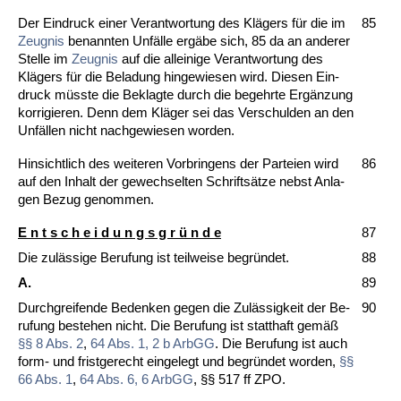
Der Ein­druck ei­ner Ver­ant­wor­tung des Klägers für die im
85
Zeug­nis
be­nann­ten Unfälle ergäbe sich, 85 da an an­de­rer
Stel­le im
Zeug­nis
auf die al­lei­ni­ge Ver­ant­wor­tung des
Klägers für die Be­la­dung hin­ge­wie­sen wird. Die­sen Ein­
druck müss­te die Be­klag­te durch die be­gehr­te Ergänzung
kor­ri­gie­ren. Denn dem Kläger sei das Ver­schul­den an den
Unfällen nicht nach­ge­wie­sen wor­den.
Hin­sicht­lich des wei­te­ren Vor­brin­gens der Par­tei­en wird
86
auf den In­halt der ge­wech­sel­ten Schriftsätze nebst An­la­
gen Be­zug ge­nom­men.
E n t s c h e i d u n g s g r ü n d e
87
Die zulässi­ge Be­ru­fung ist teil­wei­se be­gründet.
88
A.
89
Durch­grei­fen­de Be­den­ken ge­gen die Zulässig­keit der Be­
90
ru­fung be­ste­hen nicht. Die Be­ru­fung ist statt­haft gemäß
§§ 8 Abs. 2
,
64 Abs. 1, 2 b ArbGG
. Die Be­ru­fung ist auch
form- und frist­ge­recht ein­ge­legt und be­gründet wor­den,
§§
66 Abs. 1
,
64 Abs. 6, 6 ArbGG
, §§ 517 ff ZPO.