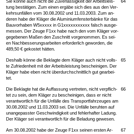
Sie könne auch nicht die Zu­verlässig­keit der Ar­beits­leis­
64
tung bestäti­gen. Zum ei­nen ergäbe sich dies aus den Ver­
kehrs­unfällen vom 30.08.2002 und 11.03.2003. Zum an­
de­ren ha­be der Kläger die Alu­mi­ni­um­fens­terbänke für das
Bau­vor­ha­ben W5xxxxx in G1xxxxxxxxxxx falsch aus­ge­
mes­sen. Der Zeu­ge F1xx ha­be nach den vom Kläger vor­
ge­ge­be­nen Maßen den Zu­schnitt vor­ge­nom­men. Es sei­
en Nach­bes­se­rungs­ar­bei­ten er­for­der­lich ge­wor­den, die
489,50 € ge­kos­tet hätten.
Des­halb könne die Be­klag­te dem Kläger auch nicht volls­
65
te Zu­frie­den­heit mit der Ar­beits­leis­tung be­schei­ni­gen. Der
Kläger ha­be eben nicht über­durch­schnitt­lich gut ge­ar­bei­
tet.
Die Be­klag­te hat die Auf­fas­sung ver­tre­ten, nicht ver­pflich­
66
tet zu sein, dem Kläger zu be­schei­ni­gen, dass er nicht
ver­ant­wort­lich für die Unfälle des Trans­port­fahr­zeu­ges am
30.08.2002 und 11.03.2003 sei. Die Unfälle be­ruh­ten auf
un­an­ge­pass­ter Ge­schwin­dig­keit und feh­ler­haf­ter La­dung.
Der Kläger sei ver­ant­wort­lich für die Be­la­dung ge­we­sen.
Am 30.08.2002 ha­be der Zeu­ge F1xx sei­nen ers­ten Ar­
67