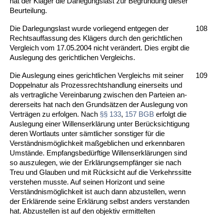
hat der Kläger die Dar­le­gungs­last zur Be­gründung die­ser
Be­ur­tei­lung.
Die Dar­le­gungs­last wur­de vor­lie­gend ent­ge­gen der
108
Rechts­auf­fas­sung des Klägers durch den ge­richt­li­chen
Ver­gleich vom 17.05.2004 nicht verändert. Dies er­gibt die
Aus­le­gung des ge­richt­li­chen Ver­gleichs.
Die Aus­le­gung ei­nes ge­richt­li­chen Ver­gleichs mit sei­ner
109
Dop­pel­na­tur als Pro­zess­rechts­hand­lung ei­ner­seits und
als ver­trag­li­che Ver­ein­ba­rung zwi­schen den Par­tei­en an­
de­rer­seits hat nach den Grundsätzen der Aus­le­gung von
Verträgen zu er­fol­gen. Nach
§§ 133
,
157 BGB
er­folgt die
Aus­le­gung ei­ner Wil­lens­erklärung un­ter Berück­sich­ti­gung
de­ren Wort­lauts un­ter sämt­li­cher sons­ti­ger für die
Verständ­nismöglich­keit maßgeb­li­chen und er­kenn­ba­ren
Umstände. Emp­fangs­bedürf­ti­ge Wil­lens­erklärun­gen sind
so aus­zu­le­gen, wie der Erklärungs­empfänger sie nach
Treu und Glau­ben und mit Rück­sicht auf die Ver­kehrs­sit­te
ver­ste­hen muss­te. Auf sei­nen Ho­ri­zont und sei­ne
Verständ­nismöglich­keit ist auch dann ab­zu­stel­len, wenn
der Erklären­de sei­ne Erklärung selbst an­ders ver­stan­den
hat. Ab­zu­stel­len ist auf den ob­jek­tiv er­mit­tel­ten