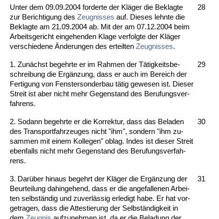
Un­ter dem 09.09.2004 for­der­te der Kläger die Be­klag­te
28
zur Be­rich­ti­gung des
Zeug­nis­ses
auf. Die­ses lehn­te die
Be­klag­te am 21.09.2004 ab. Mit der am 07.12.2004 beim
Ar­beits­ge­richt ein­ge­hen­den Kla­ge ver­folg­te der Kläger
ver­schie­de­ne Ände­run­gen des er­teil­ten
Zeug­nis­ses
.
1. Zunächst be­gehr­te er im Rah­men der Tätig­keits­be­
29
schrei­bung die Ergänzung, dass er auch im Be­reich der
Fer­ti­gung von Fens­ter­son­der­bau tätig ge­we­sen ist. Die­ser
Streit ist aber nicht mehr Ge­gen­stand des Be­ru­fungs­ver­
fah­rens.
2. So­dann be­gehr­te er die Kor­rek­tur, dass das Be­la­den
30
des Trans­port­fahr­zeu­ges nicht "ihm", son­dern "ihm zu­
sam­men mit ei­nem Kol­le­gen" ob­lag. In­des ist die­ser Streit
eben­falls nicht mehr Ge­gen­stand des Be­ru­fungs­ver­fah­
rens.
3. Darüber hin­aus be­gehrt der Kläger die Ergänzung der
31
Be­ur­tei­lung da­hin­ge­hend, dass er die an­ge­fal­le­nen Ar­bei­
ten selbständig und zu­verlässig er­le­digt ha­be. Er hat vor­
ge­tra­gen, dass die At­tes­tie­rung der Selbständig­keit in
dem
Zeug­nis
auf­zu­neh­men ist, da er die Be­la­dung der