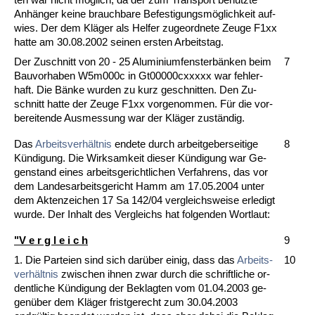
Anhänger kei­ne brauch­ba­re Be­fes­ti­gungsmöglich­keit auf­
wies. Der dem Kläger als Hel­fer zu­ge­ord­ne­te Zeu­ge F1xx
hat­te am 30.08.2002 sei­nen ers­ten Ar­beits­tag.
Der Zu­schnitt von 20 - 25 Alu­mi­ni­um­fens­terbänken beim
7
Bau­vor­ha­ben W5m000c in Gt00000cxxxxx war feh­ler­
haft. Die Bänke wur­den zu kurz ge­schnit­ten. Den Zu­
schnitt hat­te der Zeu­ge F1xx vor­ge­nom­men. Für die vor­
be­rei­ten­de Aus­mes­sung war der Kläger zuständig.
Das
Ar­beits­verhält­nis
en­de­te durch ar­beit­ge­ber­sei­ti­ge
8
Kündi­gung. Die Wirk­sam­keit die­ser Kündi­gung war Ge­
gen­stand ei­nes ar­beits­ge­richt­li­chen Ver­fah­rens, das vor
dem Lan­des­ar­beits­ge­richt Hamm am 17.05.2004 un­ter
dem Ak­ten­zei­chen 17 Sa 142/04 ver­gleichs­wei­se er­le­digt
wur­de. Der In­halt des Ver­gleichs hat fol­gen­den Wort­laut:
"V e r g l e i c h
9
1. Die Par­tei­en sind sich darüber ei­nig, dass das
Ar­beits­
10
verhält­nis
zwi­schen ih­nen zwar durch die schrift­li­che or­
dent­li­che Kündi­gung der Be­klag­ten vom 01.04.2003 ge­
genüber dem Kläger frist­ge­recht zum 30.04.2003