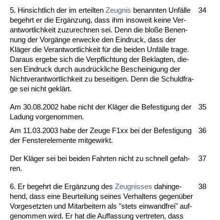
5. Hin­sicht­lich der im er­teil­ten
Zeug­nis
be­nann­ten Unfälle
34
be­gehrt er die Ergänzung, dass ihm in­so­weit kei­ne Ver­
ant­wort­lich­keit zu­zu­rech­nen sei. Denn die bloße Be­nen­
nung der Vorgänge er­we­cke den Ein­druck, dass der
Kläger die Ver­ant­wort­lich­keit für die bei­den Unfälle tra­ge.
Dar­aus er­ge­be sich die Ver­pflich­tung der Be­klag­ten, die­
sen Ein­druck durch aus­drück­li­che Be­schei­ni­gung der
Nicht­ver­ant­wort­lich­keit zu be­sei­ti­gen. Denn die Schuld­fra­
ge sei nicht geklärt.
Am 30.08.2002 ha­be nicht der Kläger die Be­fes­ti­gung der
35
La­dung vor­ge­nom­men.
Am 11.03.2003 ha­be der Zeu­ge F1xx bei der Be­fes­ti­gung
36
der Fens­ter­ele­men­te mit­ge­wirkt.
Der Kläger sei bei bei­den Fahr­ten nicht zu schnell ge­fah­
37
ren.
6. Er be­gehrt die Ergänzung des
Zeug­nis­ses
da­hin­ge­
38
hend, dass ei­ne Be­ur­tei­lung sei­nes Ver­hal­tens ge­genüber
Vor­ge­setz­ten und Mit­ar­bei­tern als "stets ein­wand­frei" auf­
ge­nom­men wird. Er hat die Auf­fas­sung ver­tre­ten, dass