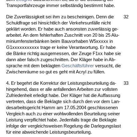
Trans­port­fahr­zeu­ge im­mer selbständig be­stimmt ha­be.
Die Zu­verlässig­keit sei ihm zu be­schei­ni­gen. Denn die
32
Schuld­fra­ge sei hin­sicht­lich der Ver­kehrs­unfälle nicht
geklärt wor­den. Er ha­be auch an­sons­ten zu­verlässig ge­
ar­bei­tet. An dem feh­ler­haf­ten Zu­schnitt von 20 bis 25 Alu­
mi­ni­um­fens­terbänken beim Bau­vor­ha­ben W5xxxxx in
G1xxxxxxxxxxx tra­ge er kei­ne Ver­ant­wor­tung. Er ha­be
die Bänke rich­tig aus­ge­mes­sen, der Zeu­ge F1xx ha­be sie
dann aber falsch zu­ge­schnit­ten. Der Kläger ha­be in Ab­
spra­che mit dem be­klag­ten
Geschäftsführer
ver­sucht, die
Zwi­schenräume so gut es geht mit Acryl zu füllen.
4. Er be­gehrt die Kor­rek­tur der Leis­tungs­be­ur­tei­lung da­
33
hin­ge­hend, dass er al­le an­fal­len­den Ar­bei­ten zur volls­ten
Zu­frie­den­heit er­le­digt ha­be. Der Kläger hat die Auf­fas­sung
ver­tre­ten, dass die Be­klag­te sich durch den vor dem Lan­
des­ar­beits­ge­richt Hamm am 17.05.2004 ge­schlos­se­nen
Ver­gleich auch zu ei­ner wohl­wol­len­den Be­ur­tei­lung sei­ner
Leis­tung ver­pflich­tet ha­be. Je­den­falls tra­ge die Be­klag­te
in­fol­ge der ver­gleichs­wei­sen Re­ge­lung die Dar­le­gungs­last
für ei­ne ab­wei­chen­de Leis­tungs­be­ur­tei­lung.