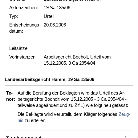
Akten­zeichen:
19 Sa 135/06
Typ:
Urteil
Ent­scheid­ungs­
20.06.2006
datum:
Leit­sätze:
Vor­ins­tan­zen:
Arbeitsgericht Bocholt, Urteil vom
15.12.2005, 3 Ca 2954/04
Lan­des­ar­beits­ge­richt Hamm, 19 Sa 135/06
Te­
Auf die Be­ru­fung der Be­klag­ten wird das Ur­teil des Ar­
nor:
beits­ge­richts Bo­cholt vom 15.12.2005 - 3 Ca 2954/04 -
teil­wei­se ab­geändert und zu Zif 1) wie folgt neu ge­fasst:
Die Be­klag­te wird ver­ur­teilt, dem Kläger fol­gen­des
Zeug­
nis
zu er­tei­len: