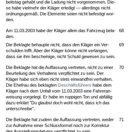
beits­tag ge­habt und die La­dung nicht vor­ge­nom­men. Die­
se ha­be viel­mehr der Kläger er­le­digt — al­ler­dings nicht
ord­nungs­gemäß. Die Ele­men­te sei­en nicht be­fes­tigt wor­
den.
Am 11.03.2003 ha­be der Kläger al­lein das Fahr­zeug be­la­
68
den.
Die Be­klag­te be­haup­te nicht, dass den Kläger ein Ver­
69
schul­den trifft. Aber der Kläger könne nicht ver­lan­gen,
dass sie ihm be­schei­ni­ge, nicht Schuld ge­we­sen zu sein.
Die Be­klag­te hat die Auf­fas­sung ver­tre­ten, nicht zu ei­ner
70
Be­ur­tei­lung des Ver­hal­tens ver­pflich­tet zu sein. Der
Kläger ha­be sich eben nicht stets ein­wand­frei ver­hal­ten.
Die Ehe­frau des be­klag­ten
Geschäftsführers
ha­be dem
Kläger nach dem Un­fall vom 11.03.2003 ei­ne Fah­rer­an­
wei­sung vor­ge­legt. Er ha­be im rup­pi­gen Ton und abfällig
da­zu erklärt "Du glaubst doch wohl nicht, dass ich das
un­ter­schrei­be".
Die Be­klag­te hat zu­dem die Auf­fas­sung ver­tre­ten, we­der
71
zur Auf­nah­me ei­ner Schluss­for­mel noch zur Kor­rek­tur
des Aus­stel­lungs­da­tums ver­pflich­tet zu sein.