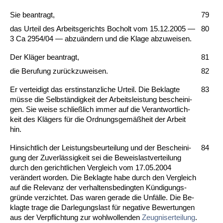
Sie be­an­tragt,
79
das Ur­teil des Ar­beits­ge­richts Bo­cholt vom 15.12.2005 —
80
3 Ca 2954/04 — ab­zuändern und die Kla­ge ab­zu­wei­sen.
Der Kläger be­an­tragt,
81
die Be­ru­fung zurück­zu­wei­sen.
82
Er ver­tei­digt das erst­in­stanz­li­che Ur­teil. Die Be­klag­te
83
müsse die Selbständig­keit der Ar­beits­leis­tung be­schei­ni­
gen. Sie wei­se schließlich im­mer auf die Ver­ant­wort­lich­
keit des Klägers für die Ord­nungs­gemäßheit der Ar­beit
hin.
Hin­sicht­lich der Leis­tungs­be­ur­tei­lung und der Be­schei­ni­
84
gung der Zu­verlässig­keit sei die Be­weis­last­ver­tei­lung
durch den ge­richt­li­chen Ver­gleich vom 17.05.2004
verändert wor­den. Die Be­klag­te ha­be durch den Ver­gleich
auf die Re­le­vanz der ver­hal­tens­be­ding­ten Kündi­gungs­
gründe ver­zich­tet. Das wa­ren ge­ra­de die Unfälle. Die Be­
klag­te tra­ge die Dar­le­gungs­last für ne­ga­ti­ve Be­wer­tun­gen
aus der Ver­pflich­tung zur wohl­wol­len­den
Zeug­nis­er­tei­lung
.