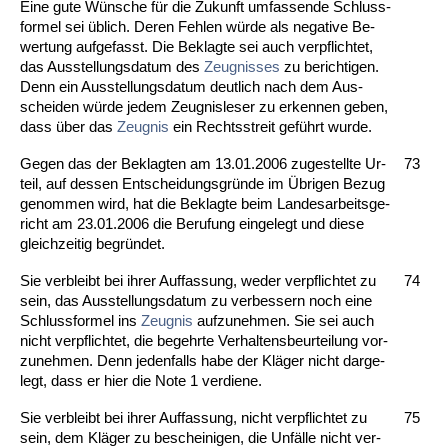
Ei­ne gu­te Wünsche für die Zu­kunft um­fas­sen­de Schluss­
for­mel sei üblich. De­ren Feh­len würde als ne­ga­ti­ve Be­
wer­tung auf­ge­fasst. Die Be­klag­te sei auch ver­pflich­tet,
das Aus­stel­lungs­da­tum des
Zeug­nis­ses
zu be­rich­ti­gen.
Denn ein Aus­stel­lungs­da­tum deut­lich nach dem Aus­
schei­den würde je­dem Zeug­nis­le­ser zu er­ken­nen ge­ben,
dass über das
Zeug­nis
ein Rechts­streit geführt wur­de.
Ge­gen das der Be­klag­ten am 13.01.2006 zu­ge­stell­te Ur­
73
teil, auf des­sen Ent­schei­dungs­gründe im Übri­gen Be­zug
ge­nom­men wird, hat die Be­klag­te beim Lan­des­ar­beits­ge­
richt am 23.01.2006 die Be­ru­fung ein­ge­legt und die­se
gleich­zei­tig be­gründet.
Sie ver­bleibt bei ih­rer Auf­fas­sung, we­der ver­pflich­tet zu
74
sein, das Aus­stel­lungs­da­tum zu ver­bes­sern noch ei­ne
Schluss­for­mel ins
Zeug­nis
auf­zu­neh­men. Sie sei auch
nicht ver­pflich­tet, die be­gehr­te Ver­hal­tens­be­ur­tei­lung vor­
zu­neh­men. Denn je­den­falls ha­be der Kläger nicht dar­ge­
legt, dass er hier die No­te 1 ver­die­ne.
Sie ver­bleibt bei ih­rer Auf­fas­sung, nicht ver­pflich­tet zu
75
sein, dem Kläger zu be­schei­ni­gen, die Unfälle nicht ver­