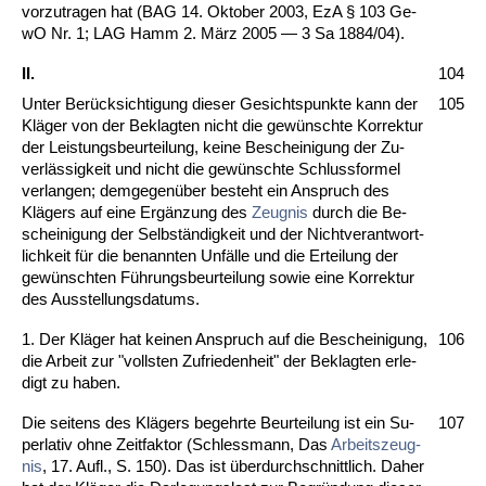
vor­zu­tra­gen hat (BAG 14. Ok­to­ber 2003, EzA § 103 Ge­
wO Nr. 1; LAG Hamm 2. März 2005 — 3 Sa 1884/04).
II.
104
Un­ter Berück­sich­ti­gung die­ser Ge­sichts­punk­te kann der
105
Kläger von der Be­klag­ten nicht die gewünsch­te Kor­rek­tur
der Leis­tungs­be­ur­tei­lung, kei­ne Be­schei­ni­gung der Zu­
verlässig­keit und nicht die gewünsch­te Schluss­for­mel
ver­lan­gen; dem­ge­genüber be­steht ein An­spruch des
Klägers auf ei­ne Ergänzung des
Zeug­nis
durch die Be­
schei­ni­gung der Selbständig­keit und der Nicht­ver­ant­wort­
lich­keit für die be­nann­ten Unfälle und die Er­tei­lung der
gewünsch­ten Führungs­be­ur­tei­lung so­wie ei­ne Kor­rek­tur
des Aus­stel­lungs­da­tums.
1. Der Kläger hat kei­nen An­spruch auf die Be­schei­ni­gung,
106
die Ar­beit zur "volls­ten Zu­frie­den­heit" der Be­klag­ten er­le­
digt zu ha­ben.
Die sei­tens des Klägers be­gehr­te Be­ur­tei­lung ist ein Su­
107
per­la­tiv oh­ne Zeit­fak­tor (Sch­less­mann, Das
Ar­beits­zeug­
nis
, 17. Aufl., S. 150). Das ist über­durch­schnitt­lich. Da­her