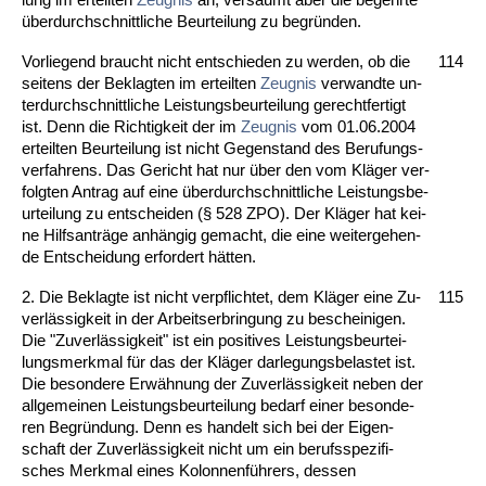
über­durch­schnitt­li­che Be­ur­tei­lung zu be­gründen.
Vor­lie­gend braucht nicht ent­schie­den zu wer­den, ob die
114
sei­tens der Be­klag­ten im er­teil­ten
Zeug­nis
ver­wand­te un­
ter­durch­schnitt­li­che Leis­tungs­be­ur­tei­lung ge­recht­fer­tigt
ist. Denn die Rich­tig­keit der im
Zeug­nis
vom 01.06.2004
er­teil­ten Be­ur­tei­lung ist nicht Ge­gen­stand des Be­ru­fungs­
ver­fah­rens. Das Ge­richt hat nur über den vom Kläger ver­
folg­ten An­trag auf ei­ne über­durch­schnitt­li­che Leis­tungs­be­
ur­tei­lung zu ent­schei­den (§ 528 ZPO). Der Kläger hat kei­
ne Hilfs­anträge anhängig ge­macht, die ei­ne wei­ter­ge­hen­
de Ent­schei­dung er­for­dert hätten.
2. Die Be­klag­te ist nicht ver­pflich­tet, dem Kläger ei­ne Zu­
115
verlässig­keit in der Ar­beits­er­brin­gung zu be­schei­ni­gen.
Die "Zu­verlässig­keit" ist ein po­si­ti­ves Leis­tungs­be­ur­tei­
lungs­merk­mal für das der Kläger dar­le­gungs­be­las­tet ist.
Die be­son­de­re Erwähnung der Zu­verlässig­keit ne­ben der
all­ge­mei­nen Leis­tungs­be­ur­tei­lung be­darf ei­ner be­son­de­
ren Be­gründung. Denn es han­delt sich bei der Ei­gen­
schaft der Zu­verlässig­keit nicht um ein be­rufs­spe­zi­fi­
sches Merk­mal ei­nes Ko­lon­nenführers, des­sen