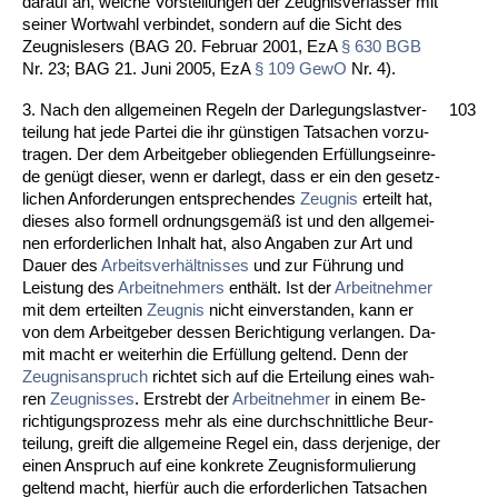
dar­auf an, wel­che Vor­stel­lun­gen der Zeug­nis­ver­fas­ser mit
sei­ner Wort­wahl ver­bin­det, son­dern auf die Sicht des
Zeug­nis­le­sers (BAG 20. Fe­bru­ar 2001, EzA
§ 630 BGB
Nr. 23; BAG 21. Ju­ni 2005, EzA
§ 109 Ge­wO
Nr. 4).
3. Nach den all­ge­mei­nen Re­geln der Dar­le­gungs­last­ver­
103
tei­lung hat je­de Par­tei die ihr güns­ti­gen Tat­sa­chen vor­zu­
tra­gen. Der dem Ar­beit­ge­ber ob­lie­gen­den Erfüllungs­ein­re­
de genügt die­ser, wenn er dar­legt, dass er ein den ge­setz­
li­chen An­for­de­run­gen ent­spre­chen­des
Zeug­nis
er­teilt hat,
die­ses al­so for­mell ord­nungs­gemäß ist und den all­ge­mei­
nen er­for­der­li­chen In­halt hat, al­so An­ga­ben zur Art und
Dau­er des
Ar­beits­verhält­nis­ses
und zur Führung und
Leis­tung des
Ar­beit­neh­mers
enthält. Ist der
Ar­beit­neh­mer
mit dem er­teil­ten
Zeug­nis
nicht ein­ver­stan­den, kann er
von dem Ar­beit­ge­ber des­sen Be­rich­ti­gung ver­lan­gen. Da­
mit macht er wei­ter­hin die Erfüllung gel­tend. Denn der
Zeug­nis­an­spruch
rich­tet sich auf die Er­tei­lung ei­nes wah­
ren
Zeug­nis­ses
. Er­strebt der
Ar­beit­neh­mer
in ei­nem Be­
rich­ti­gungs­pro­zess mehr als ei­ne durch­schnitt­li­che Be­ur­
tei­lung, greift die all­ge­mei­ne Re­gel ein, dass der­je­ni­ge, der
ei­nen An­spruch auf ei­ne kon­kre­te Zeug­nis­for­mu­lie­rung
gel­tend macht, hierfür auch die er­for­der­li­chen Tat­sa­chen