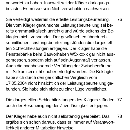
ant­wor­tet zu ha­ben. In­so­weit sei der Kläger dar­le­gungs­
be­las­tet. Er müsse sein Nicht­ver­schul­den nach­wei­sen.
Sie ver­tei­digt wei­ter­hin die er­teil­te Leis­tungs­be­ur­tei­lung.
76
Die vom Kläger gewünsch­te Leis­tungs­be­ur­tei­lung sei be­
reits gram­ma­ti­ka­lisch un­rich­tig und würde sei­tens der Be­
klag­ten nicht ver­wen­det. Der gewünsch­ten über­durch­
schnitt­li­chen Leis­tungs­be­ur­tei­lung stünden die dar­ge­stell­
ten Schlecht­leis­tun­gen ent­ge­gen. Der Kläger ha­be die
Fens­terbänke beim Bau­vor­ha­ben W5xxxxx gar nicht aus­
ge­mes­sen, son­dern sich auf sein Au­gen­maß ver­las­sen.
Auch die nach­bes­sern­de Verfüllung der Zwi­schenräume
mit Si­li­kon sei nicht sau­ber er­le­digt wor­den. Die Be­klag­te
ha­be sich durch den ge­richt­li­chen Ver­gleich vom
17.05.2004 nicht hin­sicht­lich der Leis­tungs­be­ur­tei­lung ge­
bun­den. Sie ha­be sich nicht zu ei­ner Lüge ver­pflich­tet.
Die dar­ge­stell­ten Schlecht­leis­tun­gen des Klägers stünden
77
auch der Be­schei­ni­gung der Zu­verlässig­keit ent­ge­gen.
Der Kläger ha­be auch nicht selbständig ge­ar­bei­tet. Das
78
ergäbe sich schon dar­aus, dass er im­mer auf Ver­ant­wort­
lich­keit an­de­rer Mit­ar­bei­ter hin­wei­se.