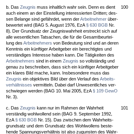
b.
Das
Zeug­nis
muss in­halt­lich wahr sein. Denn es dient
100
auch ei­nem an der Ein­stel­lung in­ter­es­sier­ten Drit­ten; des­
sen Be­lan­ge sind gefähr­det, wenn der
Ar­beit­neh­mer
über­
be­wer­tet wird (BAG 5. Au­gust 1976, EzA
§ 630 BGB
Nr.
8). Der Grund­satz der Zeug­nis­wahr­heit er­streckt sich auf
al­le we­sent­li­chen Tat­sa­chen, die für die Ge­samt­be­ur­tei­
lung des
Ar­beit­neh­mers
von Be­deu­tung sind und an de­ren
Kennt­nis ein künf­ti­ger Ar­beit­ge­ber ein be­rech­tig­tes und
verständi­ges In­ter­es­se ha­ben kann. Die Tätig­kei­ten des
Ar­beit­neh­mers
sind in ei­nem
Zeug­nis
so vollständig und
ge­nau zu be­schrei­ben, dass sich ein künf­ti­ger Ar­beit­ge­ber
ein kla­res Bild ma­che, kann. Ins­be­son­de­re muss das
Zeug­nis
ein ob­jek­ti­ves Bild über den Ver­lauf des
Ar­beits­
verhält­nis­ses
ver­mit­teln. Da­bei darf Un­we­sent­li­ches ver­
schwie­gen wer­den (BAG 10. Mai 2005, EzA
§ 109 Ge­wO
Nr. 3).
c. Das
Zeug­nis
kann nur im Rah­men der Wahr­heit
101
verständig wohl­wol­lend sein (BAG 9. Sep­tem­ber 1992,
EzA
§ 630 BGB
Nr. 15). Das zwi­schen dem Wahr­heits­
grund­satz und dem Grund­satz des Wohl­wol­lens be­ste­
hen­de Span­nungs­verhält­nis ist al­so zu­guns­ten des Wahr­