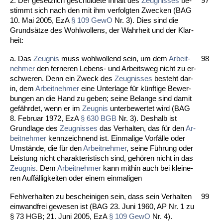
2. Der ge­setz­lich ge­schul­de­te In­halt des
Zeug­nis­ses
be­
97
stimmt sich nach den mit ihm ver­folg­ten Zwe­cken (BAG
10. Mai 2005, EzA
§ 109 Ge­wO
Nr. 3). Dies sind die
Grundsätze des Wohl­wol­lens, der Wahr­heit und der Klar­
heit:
a. Das
Zeug­nis
muss wohl­wol­lend sein, um dem
Ar­beit­
98
neh­mer
den fer­ne­ren Le­bens- und Ar­beits­weg nicht zu er­
schwe­ren. Denn ein Zweck des
Zeug­nis­ses
be­steht dar­
in, dem
Ar­beit­neh­mer
ei­ne Un­ter­la­ge für künf­ti­ge Be­wer­
bun­gen an die Hand zu ge­ben; sei­ne Be­lan­ge sind da­mit
gefähr­det, wenn er im
Zeug­nis
un­ter­be­wer­tet wird (BAG
8. Fe­bru­ar 1972, EzA
§ 630 BGB
Nr. 3). Des­halb ist
Grund­la­ge des
Zeug­nis­ses
das Ver­hal­ten, das für den
Ar­
beit­neh­mer
kenn­zeich­nend ist. Ein­ma­li­ge Vorfälle oder
Umstände, die für den
Ar­beit­neh­mer
, sei­ne Führung oder
Leis­tung nicht cha­rak­te­ris­tisch sind, gehören nicht in das
Zeug­nis
. Dem
Ar­beit­neh­mer
kann mit­hin auch bei klei­ne­
ren Auffällig­kei­ten oder ei­nem ein­ma­li­gen
Fehl­ver­hal­ten zu be­schei­ni­gen sein, dass sein Ver­hal­ten
99
ein­wand­frei ge­we­sen ist (BAG 23. Ju­ni 1960, AP Nr. 1 zu
§ 73 HGB; 21. Ju­ni 2005, EzA
§ 109 Ge­wO
Nr. 4).