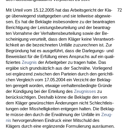
Mit Ur­teil vom 15.12.2005 hat das Ar­beits­ge­richt der Kla­
72
ge über­wie­gend statt­ge­ge­ben und sie teil­wei­se ab­ge­wie­
sen. Es hat die Be­klag­te ins­be­son­de­re zu der be­an­trag­ten
Be­rich­ti­gung der Leis­tungs­be­ur­tei­lung und der be­an­trag­
ten Vor­nah­me der Ver­hal­tens­be­ur­tei­lung so­wie der Be­
schei­ni­gung ver­ur­teilt, dass dem Kläger kei­ne Ver­ant­wort­
lich­keit an die be­zeich­ne­ten Unfälle zu­zu­rech­nen ist. Zur
Be­gründung hat es aus­geführt, dass die Dar­le­gungs- und
Be­weis­last für die Erfüllung ei­nes An­spruchs auf ein qua­li­
fi­zier­tes
Zeug­nis
der Ar­beit­ge­ber zu tra­gen ha­be. Das
ergäbe sich grundsätz­lich aus der Sachnähe. Vor­lie­gend
sei ergänzend zwi­schen den Par­tei­en durch den ge­richt­li­
chen Ver­gleich vom 17.05.2004 ein Ver­zicht der Be­klag­
ten ge­re­gelt wor­den, et­wai­ge ver­hal­tens­be­ding­te Gründe
der Kündi­gung bei der Er­tei­lung des
Zeug­nis­ses
zu
berück­sich­ti­gen. Des­halb könne die Be­klag­te den von
dem Kläger gewünsch­ten Ände­run­gen nicht Schlecht­leis­
tun­gen oder Miss­hel­lig­kei­ten ent­ge­gen hal­ten. Die Be­klag­
te müsse den durch die Erwähnung der Unfälle im
Zeug­
nis
her­vor­ge­ru­fe­nen Ein­druck ei­ner Mit­schuld des
Klägers durch ei­ne ergänzen­de For­mu­lie­rung ausräum­en.