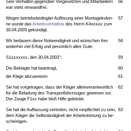
Sein Ver­hal­ten ge­genüber Vor­ge­setz­ten und Mit­ar­bei­tern
56
war stets ein­wand­frei.
We­gen be­triebs­be­ding­ter Auflösung ei­ner Mon­ta­ge­ko­lon­
57
ne wur­de das
Ar­beits­verhält­nis
des Herrn K4xxxxx zum
30.04.2003 gekündigt.
Wir be­dau­ern die­se Not­wen­dig­keit und wünschen ihm
58
wei­ter­hin viel Er­folg und persönlich al­les Gu­te.
S1xxxxxxx, den 30.04.2003";
59
Die Be­klag­te hat be­an­tragt,
60
die Kla­ge ab­zu­wei­sen.
61
Sie hat vor­ge­tra­gen, dass der Kläger al­lein­ver­ant­wort­lich
62
für die Be­la­dung des Trans­port­fahr­zeu­ges ge­we­sen sei.
Der Zeu­ge F1xx ha­be bloß Hil­fe ge­leis­tet.
Sie hat die Auf­fas­sung ver­tre­ten, nicht ver­pflich­tet zu sein,
63
dem Kläger die Selbständig­keit der Ar­beits­leis­tung zu be­
schei­ni­gen.