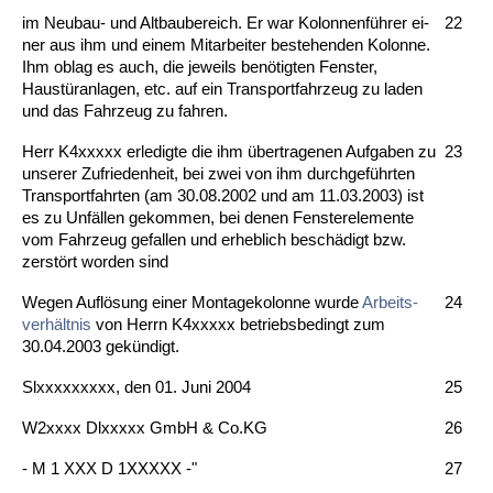
im Neu­bau- und Alt­bau­be­reich. Er war Ko­lon­nenführer ei­
22
ner aus ihm und ei­nem Mit­ar­bei­ter be­ste­hen­den Ko­lon­ne.
Ihm ob­lag es auch, die je­weils benötig­ten Fens­ter,
Haustüran­la­gen, etc. auf ein Trans­port­fahr­zeug zu la­den
und das Fahr­zeug zu fah­ren.
Herr K4xxxxx er­le­dig­te die ihm über­tra­ge­nen Auf­ga­ben zu
23
un­se­rer Zu­frie­den­heit, bei zwei von ihm durch­geführ­ten
Trans­port­fahr­ten (am 30.08.2002 und am 11.03.2003) ist
es zu Unfällen ge­kom­men, bei de­nen Fens­ter­ele­men­te
vom Fahr­zeug ge­fal­len und er­heb­lich beschädigt bzw.
zerstört wor­den sind
We­gen Auflösung ei­ner Mon­ta­ge­ko­lon­ne wur­de
Ar­beits­
24
verhält­nis
von Herrn K4xxxxx be­triebs­be­dingt zum
30.04.2003 gekündigt.
Slxxxxxxxxx, den 01. Ju­ni 2004
25
W2xxxx Dlxxxxx GmbH & Co.KG
26
- M 1 XXX D 1XXXXX -"
27