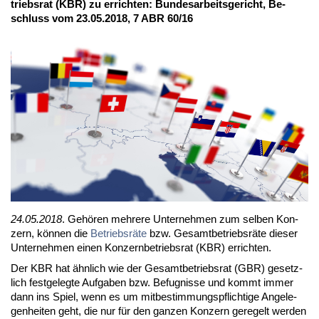
triebs­rat (KBR) zu er­rich­ten: Bun­des­ar­beits­ge­richt, Be­
schluss vom 23.05.2018, 7 ABR 60/16
24.05.2018
. Ge­hö­ren meh­re­re Un­ter­neh­men zum sel­ben Kon­
zern, kön­nen die
Be­triebs­rä­te
bzw. Ge­samt­be­triebs­rä­te die­ser
Un­ter­neh­men ei­nen Kon­zern­be­triebs­rat (KBR) er­rich­ten.
Der KBR hat ähn­lich wie der Ge­samt­be­triebs­rat (GBR) ge­setz­
lich fest­ge­leg­te Auf­ga­ben bzw. Be­fug­nis­se und kommt im­mer
dann ins Spiel, wenn es um mit­be­stim­mungs­pflich­ti­ge An­ge­le­
gen­hei­ten geht, die nur für den gan­zen Kon­zern ge­re­gelt wer­den