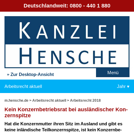
Deutschlandweit:
0800 - 440 1 880
Menü
» Zur Desktop-Ansicht
Arbeitsrecht aktuell
Jahr
m.hensche.de
>
Arbeitsrecht aktuell
>
Arbeitsrecht 2018
Kein Kon­zern­be­triebs­rat bei aus­län­di­scher Kon­
zern­spit­ze
Hat die Kon­zern­mut­ter ih­ren Sitz im Aus­land und gibt es
kei­ne in­län­di­sche Teil­kon­zern­spit­ze, ist kein Kon­zern­be­