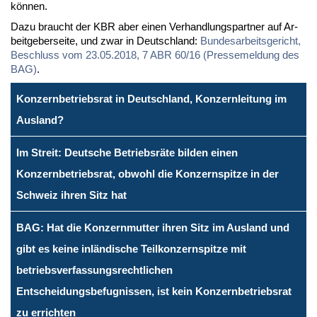
kön­nen.
Da­zu braucht der KBR aber ei­nen Ver­hand­lungs­part­ner auf Ar­
beit­ge­ber­sei­te, und zwar in Deutsch­land:
Bun­des­ar­beits­ge­richt,
Be­schluss vom 23.05.2018, 7 ABR 60/16 (Pres­se­mel­dung des
BAG)
.
Konzernbetriebsrat in Deutschland, Konzernleitung im
Ausland?
Im Streit: Deutsche Betriebsräte bilden einen
Konzernbetriebsrat, obwohl die Konzernspitze in der
Schweiz ihren Sitz hat
BAG: Hat die Konzernmutter ihren Sitz im Ausland und
gibt es keine inländische Teilkonzernspitze mit
betriebsverfassungsrechtlichen
Entscheidungsbefugnissen, ist kein Konzernbetriebsrat
zu errichten