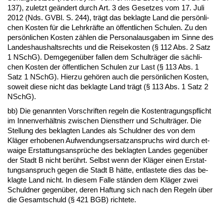
137), zu­letzt geändert durch Art. 3 des Ge­set­zes vom 17. Ju­li
2012 (Nds. GVBl. S. 244), trägt das be­klag­te Land die persönli­
chen Kos­ten für die Lehr­kräfte an öffent­li­chen Schu­len. Zu den
persönli­chen Kos­ten zählen die Per­so­nal­aus­ga­ben im Sin­ne des
Lan­des­haus­halts­rechts und die Rei­se­kos­ten (§ 112 Abs. 2 Satz
1 NSchG). Dem­ge­genüber fal­len dem Schulträger die sächli­
chen Kos­ten der öffent­li­chen Schu­len zur Last (§ 113 Abs. 1
Satz 1 NSchG). Hier­zu gehören auch die persönli­chen Kos­ten,
so­weit die­se nicht das be­klag­te Land trägt (§ 113 Abs. 1 Satz 2
NSchG).
bb) Die ge­nann­ten Vor­schrif­ten re­geln die Kos­ten­tra­gungs­pflicht
im In­nen­verhält­nis zwi­schen Dienst­herr und Schulträger. Die
Stel­lung des be­klag­ten Lan­des als Schuld­ner des von dem
Kläger er­ho­be­nen Auf­wen­dungs­er­satz­an­spruchs wird durch et­
wai­ge Er­stat­tungs­ansprüche des be­klag­ten Lan­des ge­genüber
der Stadt B nicht berührt. Selbst wenn der Kläger ei­nen Er­stat­
tungs­an­spruch ge­gen die Stadt B hätte, ent­las­te­te dies das be­
klag­te Land nicht. In die­sem Fal­le ständen dem Kläger zwei
Schuld­ner ge­genüber, de­ren Haf­tung sich nach den Re­geln über
die Ge­samt­schuld (§ 421 BGB) rich­te­te.