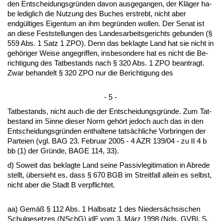
den Ent­schei­dungs­gründen da­von aus­ge­gan­gen, der Kläger ha­
be le­dig­lich die Nut­zung des Bu­ches er­strebt, nicht aber
endgülti­ges Ei­gen­tum an ihm be­gründen wol­len. Der Se­nat ist
an die­se Fest­stel­lun­gen des Lan­des­ar­beits­ge­richts ge­bun­den (§
559 Abs. 1 Satz 1 ZPO). Denn das be­klag­te Land hat sie nicht in
gehöri­ger Wei­se an­ge­grif­fen, ins­be­son­de­re hat es nicht die Be­
rich­ti­gung des Tat­be­stands nach § 320 Abs. 1 ZPO be­an­tragt.
Zwar be­han­delt § 320 ZPO nur die Be­rich­ti­gung des
- 5 -
Tat­be­stands, nicht auch die der Ent­schei­dungs­gründe. Zum Tat­
be­stand im Sin­ne die­ser Norm gehört je­doch auch das in den
Ent­schei­dungs­gründen ent­hal­te­ne tatsächli­che Vor­brin­gen der
Par­tei­en (vgl. BAG 23. Fe­bru­ar 2005 - 4 AZR 139/04 - zu II 4 b
bb (1) der Gründe, BA­GE 114, 33).
d) So­weit das be­klag­te Land sei­ne Pas­siv­le­gi­ti­ma­ti­on in Ab­re­de
stellt, über­sieht es, dass § 670 BGB im Streit­fall al­lein es selbst,
nicht aber die Stadt B ver­pflich­tet.
aa) Gemäß § 112 Abs. 1 Halb­satz 1 des Nie­dersäch­si­schen
Schul­ge­set­zes (NSchG) idF vom 3. März 1998 (Nds. GVBl. S.