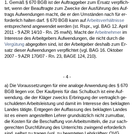
1. Gemäß § 670 BGB ist der Auf­trag­ge­ber zum Er­satz ver­pflich­
tet, wenn der Be­auf­trag­te zum Zwe­cke der Ausführung des Auf­
trags Auf­wen­dun­gen macht, die er den Umständen nach für er­
for­der­lich hal­ten darf. § 670 BGB kann auf
Ar­beits­verhält­nis­se
ent­spre­chend an­ge­wen­det wer­den (st. Rspr., vgl. BAG 12. April
2011 - 9 AZR 14/10 - Rn. 25 mwN). Macht der
Ar­beit­neh­mer
im
In­ter­es­se des Ar­beit­ge­bers Auf­wen­dun­gen, die nicht durch die
Vergütung
ab­ge­gol­ten sind, ist der Ar­beit­ge­ber des­halb zum Er­
satz die­ser Auf­wen­dun­gen ver­pflich­tet (vgl. BAG 16. Ok­to­ber
2007 - 9 AZR 170/07 - Rn. 23, BA­GE 124, 210).
- 4 -
a) Die Vor­aus­set­zun­gen für ei­ne ana­lo­ge An­wen­dung des § 670
BGB lie­gen vor. Der Kauf­preis für das Schul­buch ist ei­ne Auf­
wen­dung, die der Kläger zwecks Er­brin­gung der ver­trag­lich ge­
schul­de­ten Ar­beits­leis­tung und da­mit im In­ter­es­se des be­klag­ten
Lan­des tätig­te. Ent­ge­gen der Auf­fas­sung des be­klag­ten Lan­des
ist es ei­nem an­ge­stell­ten Leh­rer grundsätz­lich nicht zu­mut­bar,
die Kos­ten für die Be­schaf­fung von Ar­beits­mit­teln, die zur sach­
ge­rech­ten Durchführung des Un­ter­richts zwin­gend er­for­der­lich
sind, selbst zu tra­gen (vgl. zu be­am­te­ten Lehr­kräften: OVG