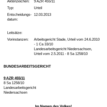
Akten­zeichen:
9 AZR 455/11
Typ:
Urteil
Ent­scheid­ungs­
12.03.2013
datum:
Leit­sätze:
Vor­ins­tan­zen:
Arbeitsgericht Stade, Urteil vom 24.6.2010
- 1 Ca 33/10
Landesarbeitsgericht Niedersachsen,
Urteil vom 2.5.2011 - 8 Sa 1258/10
BUN­DES­AR­BEITS­GERICHT
9 AZR 455/11
8 Sa 1258/10
Lan­des­ar­beits­ge­richt
Nie­der­sach­sen
Im Na­men des Vol­kes!