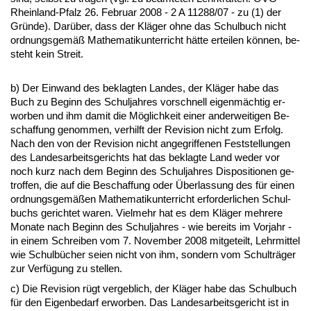
Rhein­land-Pfalz 26. Fe­bru­ar 2008 - 2 A 11288/07 - zu (1) der
Gründe). Darüber, dass der Kläger oh­ne das Schul­buch nicht
ord­nungs­gemäß Ma­the­ma­tik­un­ter­richt hätte er­tei­len können, be­
steht kein Streit.
b) Der Ein­wand des be­klag­ten Lan­des, der Kläger ha­be das
Buch zu Be­ginn des Schul­jah­res vor­schnell ei­genmäch­tig er­
wor­ben und ihm da­mit die Möglich­keit ei­ner an­der­wei­ti­gen Be­
schaf­fung ge­nom­men, ver­hilft der Re­vi­si­on nicht zum Er­folg.
Nach den von der Re­vi­si­on nicht an­ge­grif­fe­nen Fest­stel­lun­gen
des Lan­des­ar­beits­ge­richts hat das be­klag­te Land we­der vor
noch kurz nach dem Be­ginn des Schul­jah­res Dis­po­si­tio­nen ge­
trof­fen, die auf die Be­schaf­fung oder Über­las­sung des für ei­nen
ord­nungs­gemäßen Ma­the­ma­tik­un­ter­richt er­for­der­li­chen Schul­
buchs ge­rich­tet wa­ren. Viel­mehr hat es dem Kläger meh­re­re
Mo­na­te nach Be­ginn des Schul­jah­res - wie be­reits im Vor­jahr -
in ei­nem Schrei­ben vom 7. No­vem­ber 2008 mit­ge­teilt, Lehr­mit­tel
wie Schulbücher sei­en nicht von ihm, son­dern vom Schulträger
zur Verfügung zu stel­len.
c) Die Re­vi­si­on rügt ver­geb­lich, der Kläger ha­be das Schul­buch
für den Ei­gen­be­darf er­wor­ben. Das Lan­des­ar­beits­ge­richt ist in