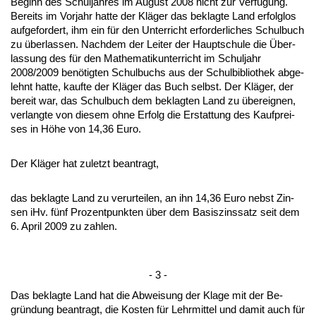
Be­ginn des Schul­jah­res im Au­gust 2008 nicht zur Verfügung.
Be­reits im Vor­jahr hat­te der Kläger das be­klag­te Land er­folg­los
auf­ge­for­dert, ihm ein für den Un­ter­richt er­for­der­li­ches Schul­buch
zu über­las­sen. Nach­dem der Lei­ter der Haupt­schu­le die Über­
las­sung des für den Ma­the­ma­tik­un­ter­richt im Schul­jahr
2008/2009 benötig­ten Schul­buchs aus der Schul­bi­blio­thek ab­ge­
lehnt hat­te, kauf­te der Kläger das Buch selbst. Der Kläger, der
be­reit war, das Schul­buch dem be­klag­ten Land zu übe­reig­nen,
ver­lang­te von die­sem oh­ne Er­folg die Er­stat­tung des Kauf­prei­
ses in Höhe von 14,36 Eu­ro.
Der Kläger hat zu­letzt be­an­tragt,
das be­klag­te Land zu ver­ur­tei­len, an ihn 14,36 Eu­ro nebst Zin­
sen iHv. fünf Pro­zent­punk­ten über dem Ba­sis­zins­satz seit dem
6. April 2009 zu zah­len.
- 3 -
Das be­klag­te Land hat die Ab­wei­sung der Kla­ge mit der Be­
gründung be­an­tragt, die Kos­ten für Lehr­mit­tel und da­mit auch für