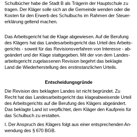
Schulbücher ha­be die Stadt B als Träge­rin der Haupt­schu­le zu
tra­gen. Der Kläger sol­le sich an die Ge­mein­de wen­den oder die
Kos­ten für den Er­werb des Schul­buchs im Rah­men der Steu­er­
erklärung gel­tend ma­chen.
Das Ar­beits­ge­richt hat die Kla­ge ab­ge­wie­sen. Auf die Be­ru­fung
des Klägers hat das Lan­des­ar­beits­ge­richt das Ur­teil des Ar­beits­
ge­richts - so­weit für das Re­vi­si­ons­ver­fah­ren von In­ter­es­se - ab­
geändert und der Kla­ge statt­ge­ge­ben. Mit der von dem Lan­des­
ar­beits­ge­richt zu­ge­las­se­nen Re­vi­si­on be­gehrt das be­klag­te
Land die Wie­der­her­stel­lung des erst­in­stanz­li­chen Ur­teils.
Ent­schei­dungs­gründe
Die Re­vi­si­on des be­klag­ten Lan­des ist nicht be­gründet. Zu
Recht hat das Lan­des­ar­beits­ge­richt das kla­ge­ab­wei­sen­de Ur­teil
des Ar­beits­ge­richts auf die Be­ru­fung des Klägers ab­geändert.
Das be­klag­te Land ist ver­pflich­tet, dem Kläger den Kauf­preis für
das Schul­buch zu er­stat­ten.
I. Der An­spruch des Klägers folgt aus ei­ner ent­spre­chen­den An­
wen­dung des § 670 BGB.