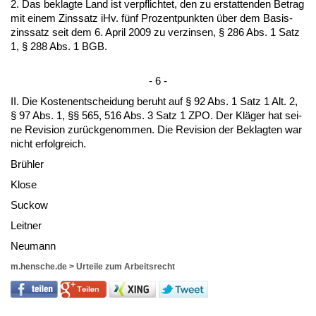
2. Das be­klag­te Land ist ver­pflich­tet, den zu er­stat­ten­den Be­trag
mit ei­nem Zins­satz iHv. fünf Pro­zent­punk­ten über dem Ba­sis­
zins­satz seit dem 6. April 2009 zu ver­zin­sen, § 286 Abs. 1 Satz
1, § 288 Abs. 1 BGB.
- 6 -
II. Die Kos­ten­ent­schei­dung be­ruht auf § 92 Abs. 1 Satz 1 Alt. 2,
§ 97 Abs. 1, §§ 565, 516 Abs. 3 Satz 1 ZPO. Der Kläger hat sei­
ne Re­vi­si­on zurück­ge­nom­men. Die Re­vi­si­on der Be­klag­ten war
nicht er­folg­reich.
Brühler
Klo­se
Suckow
Leit­ner
Neu­mann
m.hensche.de
>
Urteile zum Arbeitsrecht