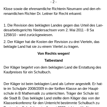
- 2 -
Klo­se so­wie die eh­ren­amt­li­che Rich­te­rin Neu­mann und den eh­
ren­amt­li­chen Rich­ter Dr. Leit­ner für Recht er­kannt:
1. Die Re­vi­si­on des be­klag­ten Lan­des ge­gen das Ur­teil des Lan­
des­ar­beits­ge­richts Nie­der­sach­sen vom 2. Mai 2011 - 8 Sa
1258/10 - wird zurück­ge­wie­sen.
2. Der Kläger hat die Kos­ten der Re­vi­si­on zu drei Vier­teln, das
be­klag­te Land hat sie zu ei­nem Vier­tel zu tra­gen.
Von Rechts we­gen!
Tat­be­stand
Der Kläger be­gehrt von dem be­klag­ten Land die Er­stat­tung des
Kauf­prei­ses für ein Schul­buch.
Der Kläger ist beim be­klag­ten Land als Leh­rer an­ge­stellt. Er hat­
te im Schul­jahr 2008/2009 in der fünf­ten Klas­se an der Haupt­
schu­le in B Ma­the­ma­tik zu un­ter­rich­ten. Träger der Schu­le ist
die Stadt B. Das be­klag­te Land stell­te dem Kläger das von der
Klas­sen­kon­fe­renz für den Un­ter­richt be­stimm­te Schul­buch zu