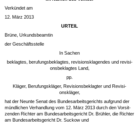
Verkündet am
12. März 2013
UR­TEIL
Brüne, Ur­kunds­be­am­tin
der Geschäfts­stel­le
In Sa­chen
be­klag­tes, be­ru­fungs­be­klag­tes, re­vi­si­ons­kla­gen­des und re­vi­si­
ons­be­klag­tes Land,
pp.
Kläger, Be­ru­fungskläger, Re­vi­si­ons­be­klag­ter und Re­vi­si­
onskläger,
hat der Neun­te Se­nat des Bun­des­ar­beits­ge­richts auf­grund der
münd­li­chen Ver­hand­lung vom 12. März 2013 durch den Vor­sit­
zen­den Rich­ter am Bun­des­ar­beits­ge­richt Dr. Brühler, die Rich­ter
am Bun­des­ar­beits­ge­richt Dr. Suckow und