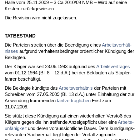
Hal­le vom 25.11.2009 – 3 Ca 2010/09 NMB – Wird auf sei­ne
Kos­ten zurück­ge­wie­sen.
Die Re­vi­si­on wird nicht zu­ge­las­sen.
TAT­BESTAND
Die Par­tei­en strei­ten über die Be­en­di­gung ei­nes
Ar­beits­verhält­
nis­ses
auf­grund ver­hal­tens­be­ding­ter or­dent­li­cher Kündi­gung der
Be­klag­ten.
Der Kläger war seit 23.06.1993 auf­grund des
Ar­beits­ver­tra­ges
vom 01.12.1994 (Bl. 8 – 12 d.A.) bei der Be­klag­ten als Stap­ler­
fah­rer beschäftigt.
Die Be­klag­te kündig­te das
Ar­beits­verhält­nis
der Par­tei­en mit
Schrei­ben vom 27.05.2009 (Bl. 13 d.A.) un­ter Ein­hal­tung der zur
An­wen­dung kom­men­den
ta­rif­ver­trag­li­chen
Frist zum
31.07.2009.
Sie stützt die­se Kündi­gung auf ei­nen wie­der­hol­ten Ver­s­toß des
Klägers ge­gen die ihn tref­fen­de An­zei­ge­pflicht über ei­ne
Ar­beits­
unfähig­keit
und de­ren vor­aus­sicht­li­che Dau­er. Dem kündi­gungs­
re­le­van­ten Sach­ver­halt liegt fol­gen­der Vor­fall zu­grun­de: