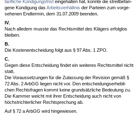
ta­rif­li­che
Kündi­gungs­frist
ein­ge­hal­ten hat, konn­te die streit­be­fan­
ge­ne Kündi­gung das
Ar­beits­verhält­nis
der Par­tei­en zum vor­ge­
se­he­nen End­ter­min, dem 31.07.2009 be­en­den.
IV.
Nach al­le­dem muss­te das Rechts­mit­tel des Klägers er­folg­los
blei­ben.
B.
Die Kos­ten­ent­schei­dung folgt aus § 97 Abs. 1 ZPO.
C.
Ge­gen die­se Ent­schei­dung fin­det ein wei­te­res Rechts­mit­tel nicht
statt.
Die Vor­aus­set­zun­gen für die Zu­las­sung der Re­vi­si­on gemäß §
72 Abs. 2 ArbGG lie­gen nicht vor. Den ent­schei­dungs­er­heb­li­
chen Rechts­fra­gen kommt kei­ne grundsätz­li­che Be­deu­tung zu.
Die Kam­mer weicht mit ih­rer Ent­schei­dung auch nicht von
höchst­rich­ter­li­cher Recht­spre­chung ab.
Auf § 72 a ArbGG wird hin­ge­wie­sen.