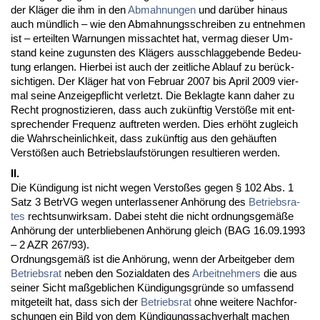
der Kläger die ihm in den
Ab­mah­nun­gen
und darüber hin­aus
auch münd­lich – wie den Ab­mah­nungs­schrei­ben zu ent­neh­men
ist – er­teil­ten War­nun­gen miss­ach­tet hat, ver­mag die­ser Um­
stand kei­ne zu­guns­ten des Klägers aus­schlag­ge­ben­de Be­deu­
tung er­lan­gen. Hier­bei ist auch der zeit­li­che Ab­lauf zu berück­
sich­ti­gen. Der Kläger hat von Fe­bru­ar 2007 bis April 2009 vier­
mal sei­ne An­zei­ge­pflicht ver­letzt. Die Be­klag­te kann da­her zu
Recht pro­gnos­ti­zie­ren, dass auch zukünf­tig Verstöße mit ent­
spre­chen­der Fre­quenz auf­tre­ten wer­den. Dies erhöht zu­gleich
die Wahr­schein­lich­keit, dass zukünf­tig aus den gehäuf­ten
Verstößen auch Be­triebs­laufstörun­gen re­sul­tie­ren wer­den.
II.
Die Kündi­gung ist nicht we­gen Ver­s­toßes ge­gen § 102 Abs. 1
Satz 3 Be­trVG we­gen un­ter­las­se­ner Anhörung des
Be­triebs­ra­
tes
rechts­un­wirk­sam. Da­bei steht die nicht ord­nungs­gemäße
Anhörung der un­ter­blie­be­nen Anhörung gleich (BAG 16.09.1993
– 2 AZR 267/93).
Ord­nungs­gemäß ist die Anhörung, wenn der Ar­beit­ge­ber dem
Be­triebs­rat
ne­ben den So­zi­al­da­ten des
Ar­beit­neh­mers
die aus
sei­ner Sicht maßgeb­li­chen Kündi­gungs­gründe so um­fas­send
mit­ge­teilt hat, dass sich der
Be­triebs­rat
oh­ne wei­te­re Nach­for­
schun­gen ein Bild von dem Kündi­gungs­sach­ver­halt ma­chen