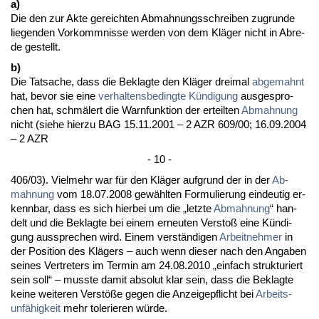
a)
Die den zur Ak­te ge­reich­ten Ab­mah­nungs­schrei­ben zu­grun­de
lie­gen­den Vor­komm­nis­se wer­den von dem Kläger nicht in Ab­re­
de ge­stellt.
b)
Die Tat­sa­che, dass die Be­klag­te den Kläger drei­mal
ab­ge­mahnt
hat, be­vor sie ei­ne
ver­hal­tens­be­ding­te Kündi­gung
aus­ge­spro­
chen hat, schmälert die Warn­funk­ti­on der er­teil­ten
Ab­mah­nung
nicht (sie­he hier­zu BAG 15.11.2001 – 2 AZR 609/00; 16.09.2004
– 2 AZR
- 10 -
406/03). Viel­mehr war für den Kläger auf­grund der in der
Ab­
mah­nung
vom 18.07.2008 gewähl­ten For­mu­lie­rung ein­deu­tig er­
kenn­bar, dass es sich hier­bei um die „letz­te
Ab­mah­nung
“ han­
delt und die Be­klag­te bei ei­nem er­neu­ten Ver­s­toß ei­ne Kündi­
gung aus­spre­chen wird. Ei­nem verständi­gen
Ar­beit­neh­mer
in
der Po­si­ti­on des Klägers – auch wenn die­ser nach den An­ga­ben
sei­nes Ver­tre­ters im Ter­min am 24.08.2010 „ein­fach struk­tu­riert
sein soll“ – muss­te da­mit ab­so­lut klar sein, dass die Be­klag­te
kei­ne wei­te­ren Verstöße ge­gen die An­zei­ge­pflicht bei
Ar­beits­
unfähig­keit
mehr to­le­rie­ren würde.