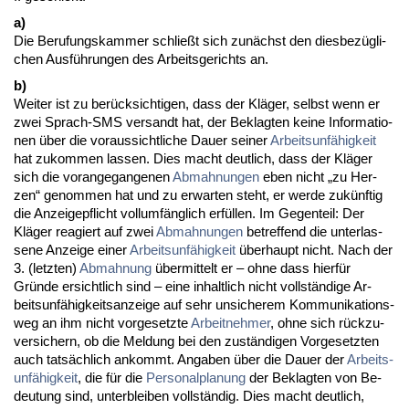
a)
Die Be­ru­fungs­kam­mer schließt sich zunächst den dies­bezügli­
chen Ausführun­gen des Ar­beits­ge­richts an.
b)
Wei­ter ist zu berück­sich­ti­gen, dass der Kläger, selbst wenn er
zwei Sprach-SMS ver­sandt hat, der Be­klag­ten kei­ne In­for­ma­tio­
nen über die vor­aus­sicht­li­che Dau­er sei­ner
Ar­beits­unfähig­keit
hat zu­kom­men las­sen. Dies macht deut­lich, dass der Kläger
sich die vor­an­ge­gan­ge­nen
Ab­mah­nun­gen
eben nicht „zu Her­
zen“ ge­nom­men hat und zu er­war­ten steht, er wer­de zukünf­tig
die An­zei­ge­pflicht voll­umfäng­lich erfüllen. Im Ge­gen­teil: Der
Kläger re­agiert auf zwei
Ab­mah­nun­gen
be­tref­fend die un­ter­las­
se­ne An­zei­ge ei­ner
Ar­beits­unfähig­keit
über­haupt nicht. Nach der
3. (letz­ten)
Ab­mah­nung
über­mit­telt er – oh­ne dass hierfür
Gründe er­sicht­lich sind – ei­ne in­halt­lich nicht vollständi­ge Ar­
beits­unfähig­keits­an­zei­ge auf sehr un­si­che­rem Kom­mu­ni­ka­ti­ons­
weg an ihm nicht vor­ge­setz­te
Ar­beit­neh­mer
, oh­ne sich rück­zu­
ver­si­chern, ob die Mel­dung bei den zuständi­gen Vor­ge­setz­ten
auch tatsächlich an­kommt. An­ga­ben über die Dau­er der
Ar­beits­
unfähig­keit
, die für die
Per­so­nal­pla­nung
der Be­klag­ten von Be­
deu­tung sind, un­ter­blei­ben vollständig. Dies macht deut­lich,