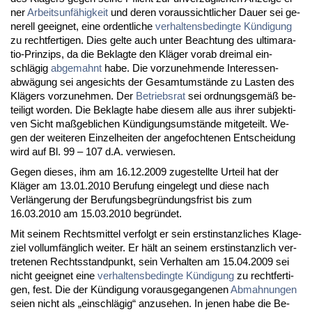
ner
Ar­beits­unfähig­keit
und de­ren vor­aus­sicht­li­cher Dau­er sei ge­
ne­rell ge­eig­net, ei­ne or­dent­li­che
ver­hal­tens­be­ding­te Kündi­gung
zu recht­fer­ti­gen. Dies gel­te auch un­ter Be­ach­tung des ul­ti­ma­ra­
tio-Prin­zips, da die Be­klag­te den Kläger vor­ab drei­mal ein­
schlägig
ab­ge­mahnt
ha­be. Die vor­zu­neh­men­de In­ter­es­sen­
abwägung sei an­ge­sichts der Ge­samt­umstände zu Las­ten des
Klägers vor­zu­neh­men. Der
Be­triebs­rat
sei ord­nungs­gemäß be­
tei­ligt wor­den. Die Be­klag­te ha­be die­sem al­le aus ih­rer sub­jek­ti­
ven Sicht maßgeb­li­chen Kündi­gungs­umstände mit­ge­teilt. We­
gen der wei­te­ren Ein­zel­hei­ten der an­ge­foch­te­nen Ent­schei­dung
wird auf Bl. 99 – 107 d.A. ver­wie­sen.
Ge­gen die­ses, ihm am 16.12.2009 zu­ge­stell­te Ur­teil hat der
Kläger am 13.01.2010 Be­ru­fung ein­ge­legt und die­se nach
Verlänge­rung der Be­ru­fungs­be­gründungs­frist bis zum
16.03.2010 am 15.03.2010 be­gründet.
Mit sei­nem Rechts­mit­tel ver­folgt er sein erst­in­stanz­li­ches Kla­ge­
ziel voll­umfäng­lich wei­ter. Er hält an sei­nem erst­in­stanz­lich ver­
tre­te­nen Rechts­stand­punkt, sein Ver­hal­ten am 15.04.2009 sei
nicht ge­eig­net ei­ne
ver­hal­tens­be­ding­te Kündi­gung
zu recht­fer­ti­
gen, fest. Die der Kündi­gung vor­aus­ge­gan­ge­nen
Ab­mah­nun­gen
sei­en nicht als „ein­schlägig“ an­zu­se­hen. In je­nen ha­be die Be­