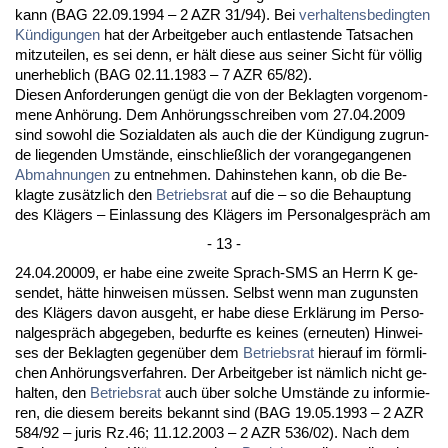
kann (BAG 22.09.1994 – 2 AZR 31/94). Bei
ver­hal­tens­be­ding­ten
Kündi­gun­gen
hat der Ar­beit­ge­ber auch ent­las­ten­de Tat­sa­chen
mit­zu­tei­len, es sei denn, er hält die­se aus sei­ner Sicht für völlig
un­er­heb­lich (BAG 02.11.1983 – 7 AZR 65/82).
Die­sen An­for­de­run­gen genügt die von der Be­klag­ten vor­ge­nom­
me­ne Anhörung. Dem Anhörungs­schrei­ben vom 27.04.2009
sind so­wohl die So­zi­al­da­ten als auch die der Kündi­gung zu­grun­
de lie­gen­den Umstände, ein­sch­ließlich der vor­an­ge­gan­ge­nen
Ab­mah­nun­gen
zu ent­neh­men. Da­hin­ste­hen kann, ob die Be­
klag­te zusätz­lich den
Be­triebs­rat
auf die – so die Be­haup­tung
des Klägers – Ein­las­sung des Klägers im Per­so­nal­gespräch am
- 13 -
24.04.20009, er ha­be ei­ne zwei­te Sprach-SMS an Herrn K ge­
sen­det, hätte hin­wei­sen müssen. Selbst wenn man zu­guns­ten
des Klägers da­von aus­geht, er ha­be die­se Erklärung im Per­so­
nal­gespräch ab­ge­ge­ben, be­durf­te es kei­nes (er­neu­ten) Hin­wei­
ses der Be­klag­ten ge­genüber dem
Be­triebs­rat
hier­auf im förm­li­
chen Anhörungs­ver­fah­ren. Der Ar­beit­ge­ber ist nämlich nicht ge­
hal­ten, den
Be­triebs­rat
auch über sol­che Umstände zu in­for­mie­
ren, die die­sem be­reits be­kannt sind (BAG 19.05.1993 – 2 AZR
584/92 – ju­ris Rz.46; 11.12.2003 – 2 AZR 536/02). Nach dem