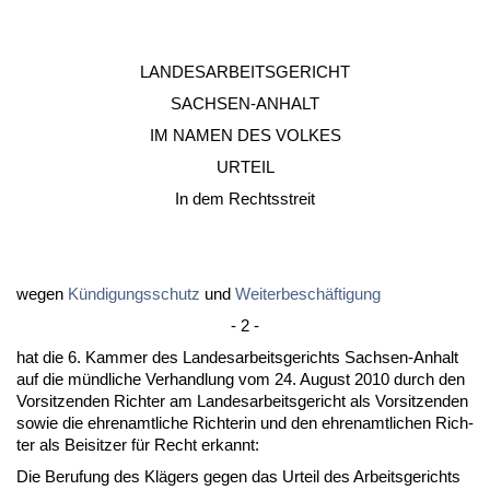
LAN­DES­AR­BEITS­GERICHT
SACHSEN-AN­HALT
IM NA­MEN DES VOL­KES
UR­TEIL
In dem Rechts­streit
we­gen
Kündi­gungs­schutz
und
Wei­ter­beschäfti­gung
- 2 -
hat die 6. Kam­mer des Lan­des­ar­beits­ge­richts Sach­sen-An­halt
auf die münd­li­che Ver­hand­lung vom 24. Au­gust 2010 durch den
Vor­sit­zen­den Rich­ter am Lan­des­ar­beits­ge­richt als Vor­sit­zen­den
so­wie die eh­ren­amt­li­che Rich­te­rin und den eh­ren­amt­li­chen Rich­
ter als Bei­sit­zer für Recht er­kannt:
Die Be­ru­fung des Klägers ge­gen das Ur­teil des Ar­beits­ge­richts