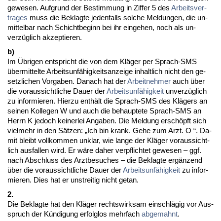
ge­we­sen. Auf­grund der Be­stim­mung in Zif­fer 5 des
Ar­beits­ver­
tra­ges
muss die Be­klag­te je­den­falls sol­che Mel­dun­gen, die un­
mit­tel­bar nach Schicht­be­ginn bei ihr ein­ge­hen, noch als un­
verzüglich ak­zep­tie­ren.
b)
Im Übri­gen ent­spricht die von dem Kläger per Sprach-SMS
über­mit­tel­te Ar­beits­unfähig­keits­an­zei­ge in­halt­lich nicht den ge­
setz­li­chen Vor­ga­ben. Da­nach hat der
Ar­beit­neh­mer
auch über
die vor­aus­sicht­li­che Dau­er der
Ar­beits­unfähig­keit
un­verzüglich
zu in­for­mie­ren. Hier­zu enthält die Sprach-SMS des Klägers an
sei­nen Kol­le­gen W und auch die be­haup­te­te Sprach-SMS an
Herrn K je­doch kei­ner­lei An­ga­ben. Die Mel­dung erschöpft sich
viel­mehr in den Sätzen: „Ich bin krank. Ge­he zum Arzt. O “. Da­
mit bleibt voll­kom­men un­klar, wie lan­ge der Kläger vor­aus­sicht­
lich aus­fal­len wird. Er wäre da­her ver­pflich­tet ge­we­sen – ggf.
nach Ab­schluss des Arzt­be­su­ches – die Be­klag­te ergänzend
über die vor­aus­sicht­li­che Dau­er der
Ar­beits­unfähig­keit
zu in­for­
mie­ren. Dies hat er un­strei­tig nicht ge­tan.
2.
Die Be­klag­te hat den Kläger rechts­wirk­sam ein­schlägig vor Aus­
spruch der Kündi­gung er­folg­los mehr­fach
ab­ge­mahnt
.