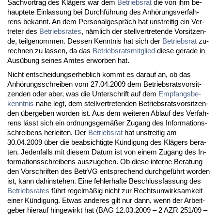
Sach­vor­trag des Klägers war dem
Be­triebs­rat
die von ihm be­
haup­te­te Ein­las­sung bei Durchführung des Anhörungs­ver­fah­
rens be­kannt. An dem Per­so­nal­gespräch hat un­strei­tig ein Ver­
tre­ter des
Be­triebs­ra­tes
, nämlich der stell­ver­tre­ten­de Vor­sit­zen­
de, teil­ge­nom­men. Des­sen Kennt­nis hat sich der
Be­triebs­rat
zu­
rech­nen zu las­sen, da das
Be­triebs­rats­mit­glied
die­se ge­ra­de in
Ausübung sei­nes Am­tes er­wor­ben hat.
Nicht ent­schei­dungs­er­heb­lich kommt es dar­auf an, ob das
Anhörungs­schrei­ben vom 27.04.2009 dem Be­triebs­rats­vor­sit­
zen­den oder aber, was die Un­ter­schrift auf dem
Emp­fangs­be­
kennt­nis
na­he legt, dem stell­ver­tre­ten­den Be­triebs­rats­vor­sit­zen­
den über­ge­ben wor­den ist. Aus dem wei­te­ren Ab­lauf des Ver­fah­
rens lässt sich ein ord­nungs­gemäßer Zu­gang des In­for­ma­ti­ons­
schrei­bens her­lei­ten. Der
Be­triebs­rat
hat un­strei­tig am
30.04.2009 über die be­ab­sich­tig­te Kündi­gung des Klägers be­ra­
ten. Je­den­falls mit die­sem Da­tum ist von ei­nem Zu­gang des In­
for­ma­ti­ons­schrei­bens aus­zu­ge­hen. Ob die­se in­ter­ne Be­ra­tung
den Vor­schrif­ten des Be­trVG ent­spre­chend durch­geführt wor­den
ist, kann da­hin­ste­hen. Ei­ne feh­ler­haf­te Be­schluss­fas­sung des
Be­triebs­ra­tes
führt re­gelmäßig nicht zur Rechts­un­wirk­sam­keit
ei­ner Kündi­gung. Et­was an­de­res gilt nur dann, wenn der Ar­beit­
ge­ber hier­auf hin­ge­wirkt hat (BAG 12.03.2009 – 2 AZR 251/09 –