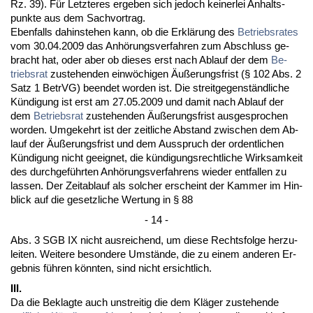
Rz. 39). Für Letz­te­res er­ge­ben sich je­doch kei­ner­lei An­halts­
punk­te aus dem Sach­vor­trag.
Eben­falls da­hin­ste­hen kann, ob die Erklärung des
Be­triebs­ra­tes
vom 30.04.2009 das Anhörungs­ver­fah­ren zum Ab­schluss ge­
bracht hat, oder aber ob die­ses erst nach Ab­lauf der dem
Be­
triebs­rat
zu­ste­hen­den einwöchi­gen Äußerungs­frist (§ 102 Abs. 2
Satz 1 Be­trVG) be­en­det wor­den ist. Die streit­ge­genständ­li­che
Kündi­gung ist erst am 27.05.2009 und da­mit nach Ab­lauf der
dem
Be­triebs­rat
zu­ste­hen­den Äußerungs­frist aus­ge­spro­chen
wor­den. Um­ge­kehrt ist der zeit­li­che Ab­stand zwi­schen dem Ab­
lauf der Äußerungs­frist und dem Aus­spruch der or­dent­li­chen
Kündi­gung nicht ge­eig­net, die kündi­gungs­recht­li­che Wirk­sam­keit
des durch­geführ­ten Anhörungs­ver­fah­rens wie­der ent­fal­len zu
las­sen. Der Zeit­ab­lauf als sol­cher er­scheint der Kam­mer im Hin­
blick auf die ge­setz­li­che Wer­tung in § 88
- 14 -
Abs. 3 SGB IX nicht aus­rei­chend, um die­se Rechts­fol­ge her­zu­
lei­ten. Wei­te­re be­son­de­re Umstände, die zu ei­nem an­de­ren Er­
geb­nis führen könn­ten, sind nicht er­sicht­lich.
III.
Da die Be­klag­te auch un­strei­tig die dem Kläger zu­ste­hen­de