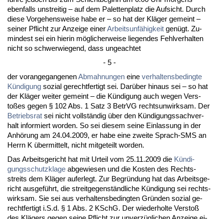
eben­falls un­strei­tig – auf dem Pa­let­ten­platz die Auf­sicht. Durch
die­se Vor­ge­hens­wei­se ha­be er – so hat der Kläger ge­meint –
sei­ner Pflicht zur An­zei­ge ei­ner
Ar­beits­unfähig­keit
genügt. Zu­
min­dest sei ein hier­in mögli­cher­wei­se lie­gen­des Fehl­ver­hal­ten
nicht so schwer­wie­gend, dass un­ge­ach­tet
- 5 -
der vor­an­ge­gan­ge­nen
Ab­mah­nun­gen
ei­ne
ver­hal­tens­be­ding­te
Kündi­gung
so­zi­al ge­recht­fer­tigt sei. Darüber hin­aus sei – so hat
der Kläger wei­ter ge­meint – die Kündi­gung auch we­gen Ver­s­
toßes ge­gen § 102 Abs. 1 Satz 3 Be­trVG rechts­un­wirk­sam. Der
Be­triebs­rat
sei nicht vollständig über den Kündi­gungs­sach­ver­
halt in­for­miert wor­den. So sei die­sem sei­ne Ein­las­sung in der
Anhörung am 24.04.2009, er ha­be ei­ne zwei­te Sprach-SMS an
Herrn K über­mit­telt, nicht mit­ge­teilt wor­den.
Das Ar­beits­ge­richt hat mit Ur­teil vom 25.11.2009 die
Kündi­
gungs­schutz­kla­ge
ab­ge­wie­sen und die Kos­ten des Rechts­
streits dem Kläger auf­er­legt. Zur Be­gründung hat das Ar­beits­ge­
richt aus­geführt, die streit­ge­genständ­li­che Kündi­gung sei rechts­
wirk­sam. Sie sei aus ver­hal­tens­be­ding­ten Gründen so­zi­al ge­
recht­fer­tigt i.S.d. § 1 Abs. 2 KSchG. Der wie­der­hol­te Ver­s­toß
des Klägers ge­gen sei­ne Pflicht zur un­verzügli­chen An­zei­ge ei­