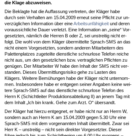
die Kla­ge ab­zu­wei­sen.
Die Be­klag­te hat die Auf­fas­sung ver­tre­ten, der Kläger ha­be
durch sein Ver­hal­ten am 15.04.2009 er­neut sei­ne Pflicht zur un­
verzügli­chen In­for­ma­ti­on über ei­ne
Ar­beits­unfähig­keit
und de­ren
vor­aus­sicht­li­che Dau­er ver­letzt. Ei­ne In­for­ma­ti­on an „sei­ne“ Vor­
ge­setz­ten, nämlich die Her­ren B oder Z, sei un­strei­tig nicht er­
folgt. Die wohl von dem Kläger über­mit­tel­te Sprach-SMS an das
nicht ei­nem Vor­ge­setz­ten, son­dern an­de­ren Mit­ar­bei­tern des
Pa­let­ten­plat­zes zu­ge­teil­te dienst­li­che schnur­lo­se Te­le­fon rei­che
nicht aus, um den ge­setz­li­chen bzw. ver­trag­li­chen Pflich­ten zu
genügen. Der Mit­ar­bei­ter W ha­be den In­halt der SMS nicht ver­
stan­den. Die­ses Über­mitt­lungs­ri­si­ko ge­he zu Las­ten des
Klägers. Wei­te­re Bemühun­gen ha­be der Kläger nicht un­ter­nom­
men. Ins­be­son­de­re ha­be er ent­ge­gen sei­ner An­ga­ben kei­ne wei­
te­re Sprach-SMS auf das dienst­li­che schnur­lo­se Te­le­fon des
Herrn K (Schicht­lei­ter Pro­duk­ti­ons­ab­tei­lung II) an je­nem Tag mit
dem In­halt „Ich bin krank. Ge­he zum Arzt. O“ über­sandt.
Der Kläger hat hier­zu ent­geg­net, er ha­be nicht nur an Herrn W,
son­dern auch an Herrn K am 15.04.2009 ge­gen 5.30 Uhr ei­ne
Sprach-SMS mit dem vor­ge­nann­ten In­halt über­mit­telt. Zwar sei
Herr K – un­strei­tig – nicht sein di­rek­ter Vor­ge­setz­ter. Die­ser
führe je­doch bis zum Schicht­be­ginn um 6.00 Uhr mor­gens –