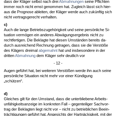
dass der Kläger selbst nach drei
Ab­mah­nun­gen
sei­ne Pflich­ten
im­mer noch nicht ernst ge­nom­men hat. Zu­gleich lässt sich hier­
aus die Pro­gno­se ab­lei­ten, der Kläger wer­de auch zukünf­tig sich
nicht ver­trags­ge­recht ver­hal­ten.
c)
Auch die lan­ge Be­triebs­zu­gehörig­keit und sei­ne persönli­che Si­
tua­ti­on vermögen ein an­de­res Abwägungs­er­geb­nis nicht zu
recht­fer­ti­gen. Die Be­klag­te hat die­sen Umständen be­reits da­
durch aus­rei­chend Rech­nung ge­tra­gen, dass sie die Verstöße
des Klägers drei­mal
ab­ge­mahnt
hat und ins­be­son­de­re in der
drit­ten
Ab­mah­nung
dem Kläger sehr deut­lich vor
- 12 -
Au­gen geführt hat, bei wei­te­ren Verstößen wer­de ihn auch sei­ne
persönli­che Si­tua­ti­on nicht mehr vor ei­ner Kündi­gung
„schützen“.
d)
Glei­ches gilt für den Um­stand, dass die un­ter­blie­be­ne Ar­beits­
unfähig­keits­an­zei­ge im kon­kre­ten Fall – ge­gen­tei­li­ger Sach­vor­
trag der Be­klag­ten liegt nicht vor – nicht zu be­trieb­li­chen Be­ein­
träch­ti­gun­gen geführt hat. An­ge­sichts der Hartnäckig­keit, mit der