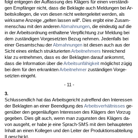
folgt ent­ge­gen der Auf­fas­sung des Klägers für ei­nen verständi­
gen Empfänger nicht, dass die Be­klag­te auch Mel­dun­gen bei Ar­
beits­kol­le­gen, die von die­sen nicht wei­ter­ge­lei­tet wer­den, als
wirk­sa­me An­zei­ge „gel­ten las­sen will“. Dies er­gibt ei­ne Zu­sam­
men­schau mit den an­de­ren
Ab­mah­nun­gen
, die ein­deu­tig auf die
in der Ar­beits­ord­nung ent­hal­te­ne Ver­pflich­tung zur Mel­dung bei
dem zuständi­gen Vor­ge­setz­ten Be­zug neh­men. Je­den­falls bei
ei­ner Ge­samt­schau der
Ab­mah­nun­gen
ist die­sen auch aus der
Sicht ei­nes ein­fach struk­tu­rier­ten
Ar­beit­neh­mers
hin­rei­chend
klar zu ent­neh­men, dass es der Be­klag­ten dar­auf an­kommt,
dass die In­for­ma­ti­on über die
Ar­beits­unfähig­keit
möglichst zügig
bei dem für den er­krank­ten
Ar­beit­neh­mer
zuständi­gen Vor­ge­
setz­ten ein­geht.
- 11 -
3.
Schluss­end­lich hat das Ar­beits­ge­richt zu­tref­fend den In­ter­es­sen
der Be­klag­ten an ei­ner Be­en­di­gung des
Ar­beits­verhält­nis­ses
ge­
genüber den ge­genläufi­gen In­ter­es­sen des Klägers den Vor­zug
ge­ge­ben. Dies gilt auch, wenn man zu­guns­ten des Klägers da­
von aus­geht, er ha­be je ei­ne Sprach-SMS mit dem be­haup­te­ten
In­halt an ei­nen Kol­le­gen und den Lei­ter der Pro­duk­ti­ons­ab­tei­lung
II ge­schickt.