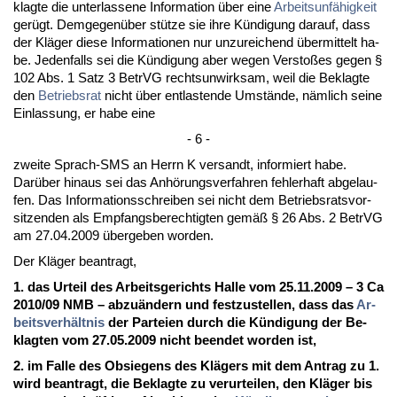
klag­te die un­ter­las­se­ne In­for­ma­ti­on über ei­ne
Ar­beits­unfähig­keit
gerügt. Dem­ge­genüber stütze sie ih­re Kündi­gung dar­auf, dass
der Kläger die­se In­for­ma­tio­nen nur un­zu­rei­chend über­mit­telt ha­
be. Je­den­falls sei die Kündi­gung aber we­gen Ver­s­toßes ge­gen §
102 Abs. 1 Satz 3 Be­trVG rechts­un­wirk­sam, weil die Be­klag­te
den
Be­triebs­rat
nicht über ent­las­ten­de Umstände, nämlich sei­ne
Ein­las­sung, er ha­be ei­ne
- 6 -
zwei­te Sprach-SMS an Herrn K ver­sandt, in­for­miert ha­be.
Darüber hin­aus sei das Anhörungs­ver­fah­ren feh­ler­haft ab­ge­lau­
fen. Das In­for­ma­ti­ons­schrei­ben sei nicht dem Be­triebs­rats­vor­
sit­zen­den als Emp­fangs­be­rech­tig­ten gemäß § 26 Abs. 2 Be­trVG
am 27.04.2009 über­ge­ben wor­den.
Der Kläger be­an­tragt,
1. das Ur­teil des Ar­beits­ge­richts Hal­le vom 25.11.2009 – 3 Ca
2010/09 NMB – ab­zuändern und fest­zu­stel­len, dass das
Ar­
beits­verhält­nis
der Par­tei­en durch die Kündi­gung der Be­
klag­ten vom 27.05.2009 nicht be­en­det wor­den ist,
2. im Fal­le des Ob­sie­gens des Klägers mit dem An­trag zu 1.
wird be­an­tragt, die Be­klag­te zu ver­ur­tei­len, den Kläger bis