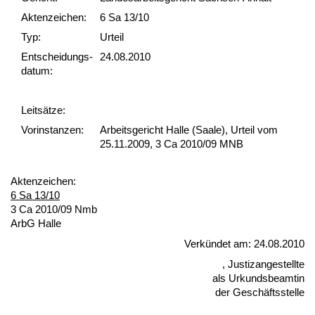
Akten­zeichen:
6 Sa 13/10
Typ:
Urteil
Ent­scheid­ungs­
24.08.2010
datum:
Leit­sätze:
Vor­ins­tan­zen:
Arbeitsgericht Halle (Saale), Urteil vom
25.11.2009, 3 Ca 2010/09 MNB
Ak­ten­zei­chen:
6 Sa 13/10
3 Ca 2010/09 Nmb
ArbG Hal­le
Verkündet am: 24.08.2010
, Jus­tiz­an­ge­stell­te
als Ur­kunds­be­am­tin
der Geschäfts­stel­le