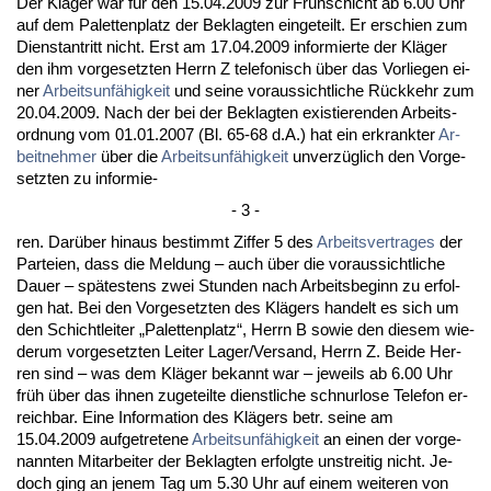
Der Kläger war für den 15.04.2009 zur Frühschicht ab 6.00 Uhr
auf dem Pa­let­ten­platz der Be­klag­ten ein­ge­teilt. Er er­schien zum
Dienst­an­tritt nicht. Erst am 17.04.2009 in­for­mier­te der Kläger
den ihm vor­ge­setz­ten Herrn Z te­le­fo­nisch über das Vor­lie­gen ei­
ner
Ar­beits­unfähig­keit
und sei­ne vor­aus­sicht­li­che Rück­kehr zum
20.04.2009. Nach der bei der Be­klag­ten exis­tie­ren­den Ar­beits­
ord­nung vom 01.01.2007 (Bl. 65-68 d.A.) hat ein er­krank­ter
Ar­
beit­neh­mer
über die
Ar­beits­unfähig­keit
un­verzüglich den Vor­ge­
setz­ten zu in­for­mie-
- 3 -
ren. Darüber hin­aus be­stimmt Zif­fer 5 des
Ar­beits­ver­tra­ges
der
Par­tei­en, dass die Mel­dung – auch über die vor­aus­sicht­li­che
Dau­er – spätes­tens zwei St­un­den nach Ar­beits­be­ginn zu er­fol­
gen hat. Bei den Vor­ge­setz­ten des Klägers han­delt es sich um
den Schicht­lei­ter „Pa­let­ten­platz“, Herrn B so­wie den die­sem wie­
der­um vor­ge­setz­ten Lei­ter La­ger/Ver­sand, Herrn Z. Bei­de Her­
ren sind – was dem Kläger be­kannt war – je­weils ab 6.00 Uhr
früh über das ih­nen zu­ge­teil­te dienst­li­che schnur­lo­se Te­le­fon er­
reich­bar. Ei­ne In­for­ma­ti­on des Klägers betr. sei­ne am
15.04.2009 auf­ge­tre­te­ne
Ar­beits­unfähig­keit
an ei­nen der vor­ge­
nann­ten Mit­ar­bei­ter der Be­klag­ten er­folg­te un­strei­tig nicht. Je­
doch ging an je­nem Tag um 5.30 Uhr auf ei­nem wei­te­ren von