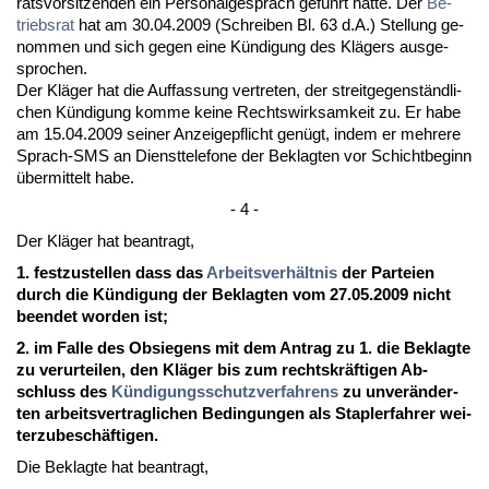
rats­vor­sit­zen­den ein Per­so­nal­gespräch geführt hat­te. Der
Be­
triebs­rat
hat am 30.04.2009 (Schrei­ben Bl. 63 d.A.) Stel­lung ge­
nom­men und sich ge­gen ei­ne Kündi­gung des Klägers aus­ge­
spro­chen.
Der Kläger hat die Auf­fas­sung ver­tre­ten, der streit­ge­genständ­li­
chen Kündi­gung kom­me kei­ne Rechts­wirk­sam­keit zu. Er ha­be
am 15.04.2009 sei­ner An­zei­ge­pflicht genügt, in­dem er meh­re­re
Sprach-SMS an Dienst­te­le­fo­ne der Be­klag­ten vor Schicht­be­ginn
über­mit­telt ha­be.
- 4 -
Der Kläger hat be­an­tragt,
1. fest­zu­stel­len dass das
Ar­beits­verhält­nis
der Par­tei­en
durch die Kündi­gung der Be­klag­ten vom 27.05.2009 nicht
be­en­det wor­den ist;
2. im Fal­le des Ob­sie­gens mit dem An­trag zu 1. die Be­klag­te
zu ver­ur­tei­len, den Kläger bis zum rechts­kräfti­gen Ab­
schluss des
Kündi­gungs­schutz­ver­fah­rens
zu un­veränder­
ten ar­beits­ver­trag­li­chen Be­din­gun­gen als Stap­ler­fah­rer wei­
ter­zu­beschäfti­gen.
Die Be­klag­te hat be­an­tragt,