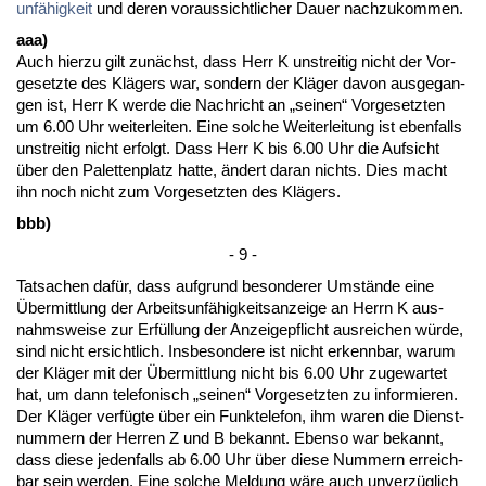
unfähig­keit
und de­ren vor­aus­sicht­li­cher Dau­er nach­zu­kom­men.
aaa)
Auch hier­zu gilt zunächst, dass Herr K un­strei­tig nicht der Vor­
ge­setz­te des Klägers war, son­dern der Kläger da­von aus­ge­gan­
gen ist, Herr K wer­de die Nach­richt an „sei­nen“ Vor­ge­setz­ten
um 6.00 Uhr wei­ter­lei­ten. Ei­ne sol­che Wei­ter­lei­tung ist eben­falls
un­strei­tig nicht er­folgt. Dass Herr K bis 6.00 Uhr die Auf­sicht
über den Pa­let­ten­platz hat­te, ändert dar­an nichts. Dies macht
ihn noch nicht zum Vor­ge­setz­ten des Klägers.
bbb)
- 9 -
Tat­sa­chen dafür, dass auf­grund be­son­de­rer Umstände ei­ne
Über­mitt­lung der Ar­beits­unfähig­keits­an­zei­ge an Herrn K aus­
nahms­wei­se zur Erfüllung der An­zei­ge­pflicht aus­rei­chen würde,
sind nicht er­sicht­lich. Ins­be­son­de­re ist nicht er­kenn­bar, war­um
der Kläger mit der Über­mitt­lung nicht bis 6.00 Uhr zu­ge­war­tet
hat, um dann te­le­fo­nisch „sei­nen“ Vor­ge­setz­ten zu in­for­mie­ren.
Der Kläger verfügte über ein Funk­te­le­fon, ihm wa­ren die Dienst­
num­mern der Her­ren Z und B be­kannt. Eben­so war be­kannt,
dass die­se je­den­falls ab 6.00 Uhr über die­se Num­mern er­reich­
bar sein wer­den. Ei­ne sol­che Mel­dung wäre auch un­verzüglich