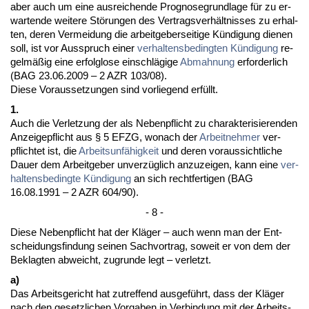
aber auch um ei­ne aus­rei­chen­de Pro­gno­se­grund­la­ge für zu er­
war­ten­de wei­te­re Störun­gen des Ver­trags­verhält­nis­ses zu er­hal­
ten, de­ren Ver­mei­dung die ar­beit­ge­ber­sei­ti­ge Kündi­gung die­nen
soll, ist vor Aus­spruch ei­ner
ver­hal­tens­be­ding­ten Kündi­gung
re­
gelmäßig ei­ne er­folg­lo­se ein­schlägi­ge
Ab­mah­nung
er­for­der­lich
(BAG 23.06.2009 – 2 AZR 103/08).
Die­se Vor­aus­set­zun­gen sind vor­lie­gend erfüllt.
1.
Auch die Ver­let­zung der als Ne­ben­pflicht zu cha­rak­te­ri­sie­ren­den
An­zei­ge­pflicht aus § 5 EFZG, wo­nach der
Ar­beit­neh­mer
ver­
pflich­tet ist, die
Ar­beits­unfähig­keit
und de­ren vor­aus­sicht­li­che
Dau­er dem Ar­beit­ge­ber un­verzüglich an­zu­zei­gen, kann ei­ne
ver­
hal­tens­be­ding­te Kündi­gung
an sich recht­fer­ti­gen (BAG
16.08.1991 – 2 AZR 604/90).
- 8 -
Die­se Ne­ben­pflicht hat der Kläger – auch wenn man der Ent­
schei­dungs­fin­dung sei­nen Sach­vor­trag, so­weit er von dem der
Be­klag­ten ab­weicht, zu­grun­de legt – ver­letzt.
a)
Das Ar­beits­ge­richt hat zu­tref­fend aus­geführt, dass der Kläger
nach den ge­setz­li­chen Vor­ga­ben in Ver­bin­dung mit der Ar­beits­