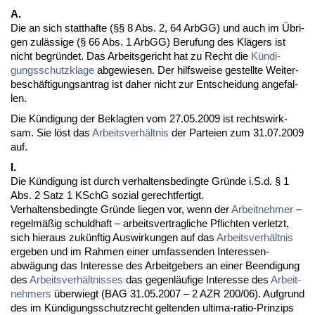
A.
Die an sich statt­haf­te (§§ 8 Abs. 2, 64 ArbGG) und auch im Übri­
gen zulässi­ge (§ 66 Abs. 1 ArbGG) Be­ru­fung des Klägers ist
nicht be­gründet. Das Ar­beits­ge­richt hat zu Recht die
Kündi­
gungs­schutz­kla­ge
ab­ge­wie­sen. Der hilfs­wei­se ge­stell­te Wei­ter­
beschäfti­gungs­an­trag ist da­her nicht zur Ent­schei­dung an­ge­fal­
len.
Die Kündi­gung der Be­klag­ten vom 27.05.2009 ist rechts­wirk­
sam. Sie löst das
Ar­beits­verhält­nis
der Par­tei­en zum 31.07.2009
auf.
I.
Die Kündi­gung ist durch ver­hal­tens­be­ding­te Gründe i.S.d. § 1
Abs. 2 Satz 1 KSchG so­zi­al ge­recht­fer­tigt.
Ver­hal­tens­be­ding­te Gründe lie­gen vor, wenn der
Ar­beit­neh­mer
–
re­gelmäßig schuld­haft – ar­beits­ver­trag­li­che Pflich­ten ver­letzt,
sich hier­aus zukünf­tig Aus­wir­kun­gen auf das
Ar­beits­verhält­nis
er­ge­ben und im Rah­men ei­ner um­fas­sen­den In­ter­es­sen­
abwägung das In­ter­es­se des Ar­beit­ge­bers an ei­ner Be­en­di­gung
des
Ar­beits­verhält­nis­ses
das ge­genläufi­ge In­ter­es­se des
Ar­beit­
neh­mers
über­wiegt (BAG 31.05.2007 – 2 AZR 200/06). Auf­grund
des im Kündi­gungs­schutz­recht gel­ten­den ul­ti­ma-ra­tio-Prin­zips