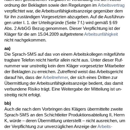
ord­nung der Be­klag­ten so­wie den Re­ge­lun­gen im
Ar­beits­ver­trag
ver­pflich­tet war, die Ar­beits­unfähig­keits­an­zei­ge ge­genüber dem
für ihn zuständi­gen Vor­ge­setz­ten ab­zu­ge­ben. Auf die Ausführun­
gen un­ter I. 1. der Ur­teils­gründe (Sei­te 7 f.) wird gemäß § 69
Abs. 2 ArbGG Be­zug ge­nom­men. Die­ser Ver­pflich­tung ist der
Kläger für die am 15.04.2009 auf­ge­tre­te­ne
Ar­beits­unfähig­keit
nicht nach­ge­kom­men.
aa)
Die Sprach-SMS auf das von ei­nem Ar­beits­kol­le­gen mit­geführ­te
trag­ba­re Te­le­fon reicht hierfür al­lein nicht aus. Un­ter die­ser Ruf­
num­mer war un­strei­tig kein dem Kläger vor­ge­setz­ter Mit­ar­bei­ter
der Be­klag­ten zu er­rei­chen. Zu­tref­fend weist das Ar­beits­ge­richt
dar­auf hin, dass der
Ar­beit­neh­mer
, der sich ei­nes Drit­ten zur
Über­mitt­lung der Ar­beits­unfähig­keits­an­zei­ge be­dient, das da­mit
ver­bun­de­ne Ri­si­ko trägt. Ei­ne Wei­ter­ga­be der Mit­tei­lung ist un­
strei­tig nicht er­folgt.
bb)
Auch die nach dem Vor­brin­gen des Klägers über­mit­tel­te zwei­te
Sprach-SMS an den Schicht­lei­ter Pro­duk­ti­ons­ab­tei­lung II, Herrn
K, würde – de­ren Über­mitt­lung un­ter­stellt – nicht aus­rei­chen, um
der Ver­pflich­tung zur un­verzügli­chen An­zei­ge der
Ar­beits­