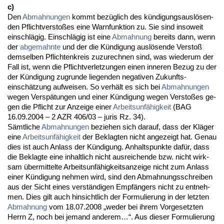
c)
Den
Ab­mah­nun­gen
kommt bezüglich des kündi­gungs­auslösen­
den Pflicht­ver­s­toßes ei­ne Warn­funk­ti­on zu. Sie sind in­so­weit
ein­schlägig. Ein­schlägig ist ei­ne
Ab­mah­nung
be­reits dann, wenn
der
ab­ge­mahn­te
und der die Kündi­gung auslösen­de Ver­s­toß
dem­sel­ben Pflich­ten­kreis zu­zu­rech­nen sind, was wie­der­um der
Fall ist, wenn die Pflicht­ver­let­zun­gen ei­nen in­ne­ren Be­zug zu der
der Kündi­gung zu­grun­de lie­gen­den ne­ga­ti­ven Zu­kunfts­
einschätzung auf­wei­sen. So verhält es sich bei
Ab­mah­nun­gen
we­gen Ver­spätun­gen und ei­ner Kündi­gung we­gen Ver­s­toßes ge­
gen die Pflicht zur An­zei­ge ei­ner
Ar­beits­unfähig­keit
(BAG
16.09.2004 – 2 AZR 406/03 – ju­ris Rz. 34).
Sämt­li­che
Ab­mah­nun­gen
be­zie­hen sich dar­auf, dass der Kläger
ei­ne
Ar­beits­unfähig­keit
der Be­klag­ten nicht an­ge­zeigt hat. Ge­nau
dies ist auch An­lass der Kündi­gung. An­halts­punk­te dafür, dass
die Be­klag­te ei­ne in­halt­lich nicht aus­rei­chen­de bzw. nicht wirk­
sam über­mit­tel­te Ar­beits­unfähig­keits­an­zei­ge nicht zum An­lass
ei­ner Kündi­gung neh­men wird, sind den Ab­mah­nungs­schrei­ben
aus der Sicht ei­nes verständi­gen Empfängers nicht zu ent­neh­
men. Dies gilt auch hin­sicht­lich der For­mu­lie­rung in der letz­ten
Ab­mah­nung
vom 18.07.2008 „we­der bei ih­rem Vor­ge­setz­ten
Herrn Z, noch bei je­mand an­de­rem…“. Aus die­ser For­mu­lie­rung