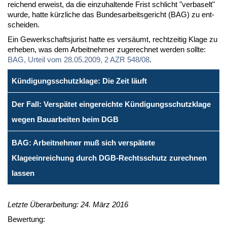
rei­chend er­weist, da die ein­zu­hal­ten­de Frist schlicht "ver­ba­selt"
wur­de, hat­te kürz­li­che das Bun­des­ar­beits­ge­richt (BAG) zu ent­
schei­den.
Ein Ge­werk­schafts­ju­rist hat­te es ver­säumt, recht­zei­tig Kla­ge zu
er­he­ben, was dem Ar­beit­neh­mer zu­ge­rech­net wer­den soll­te:
BAG, Ur­teil vom 28.05.2009, 2 AZR 548/08
.
Kündigungsschutzklage: Die Zeit läuft
Der Fall: Verspätet eingereichte Kündigungsschutzklage
wegen Bauarbeiten beim DGB
BAG: Arbeitnehmer muß sich verspätete
Klageeinreichung durch DGB-Rechtsschutz zurechnen
lassen
Letzte Überarbeitung: 24. März 2016
Bewertung: