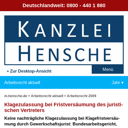
Deutschlandweit:
0800 - 440 1 880
Menü
» Zur Desktop-Ansicht
Arbeitsrecht aktuell
Jahr
m.hensche.de
>
Arbeitsrecht aktuell
>
Arbeitsrecht 2009
Kla­ge­zu­las­sung bei Frist­ver­säu­mung des ju­ris­ti­
schen Ver­tre­ters
Kei­ne nach­träg­li­che Kla­ge­zu­las­sung bei Kla­ge­frist­ver­säu­
mung durch Ge­werk­schafts­ju­rist: Bun­des­ar­beits­ge­richt,