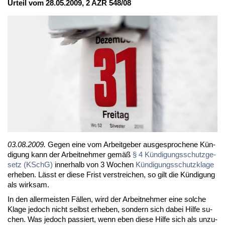
Ur­teil vom 28.05.2009, 2 AZR 548/08
03.08.2009.
Ge­gen ei­ne vom Ar­beit­ge­ber aus­ge­spro­che­ne Kün­
di­gung kann der Ar­beit­neh­mer ge­mäß
§ 4 Kün­di­gungs­schutz­ge­
setz (KSchG)
in­ner­halb von 3 Wo­chen
Kün­di­gungs­schutz­kla­ge
er­he­ben. Lässt er die­se Frist ver­strei­chen, so gilt die Kün­di­gung
als wirk­sam.
In den al­ler­meis­ten Fäl­len, wird der Ar­beit­neh­mer ei­ne sol­che
Kla­ge je­doch nicht selbst er­he­ben, son­dern sich da­bei Hil­fe su­
chen. Was je­doch pas­siert, wenn eben die­se Hil­fe sich als un­zu­