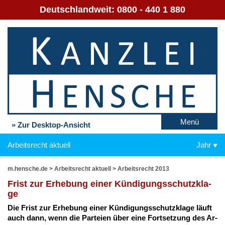
Deutschlandweit:
0800 - 440 1 880
Menü
» Zur Desktop-Ansicht
Arbeitsrecht aktuell
Jahr
m.hensche.de
>
Arbeitsrecht aktuell
>
Arbeitsrecht 2013
Frist zur Er­he­bung ei­ner Kün­di­gungs­schutz­kla­
ge
Die Frist zur Er­he­bung ei­ner Kün­di­gungs­schutz­kla­ge läuft
auch dann, wenn die Par­tei­en über ei­ne Fort­set­zung des Ar­