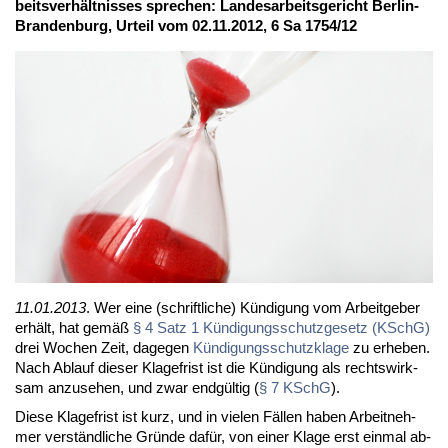
beits­ver­hält­nis­ses spre­chen: Lan­des­ar­beits­ge­richt Ber­lin-
Bran­den­burg, Ur­teil vom 02.11.2012, 6 Sa 1754/12
11.01.2013
. Wer ei­ne (schrift­li­che) Kün­di­gung vom Ar­beit­ge­ber
er­hält, hat ge­mäß
§ 4 Satz 1 Kün­di­gungs­schutz­ge­setz (KSchG)
drei Wo­chen Zeit, da­ge­gen
Kün­di­gungs­schutz­kla­ge
zu er­he­ben.
Nach Ab­lauf die­ser Kla­ge­frist ist die Kün­di­gung als rechts­wirk­
sam an­zu­se­hen, und zwar end­gül­tig (
§ 7 KSchG
).
Die­se Kla­ge­frist ist kurz, und in vie­len Fäl­len ha­ben Ar­beit­neh­
mer ver­ständ­li­che Grün­de da­für, von ei­ner Kla­ge erst ein­mal ab­