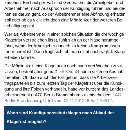
zu­se­hen. Ein häu­fi­ger Fall sind Ge­sprä­che, die Ar­beit­ge­ber und
Ar­beit­neh­mer nach Aus­spruch der Kün­di­gung füh­ren und bei de­
nen es dar­um geht, ob der Ar­beit­neh­mer ei­ne Ab­fin­dung er­hal­ten
soll oder ob es viel­leicht doch ei­ne Mög­lich­keit der wei­te­ren Be­
schäf­ti­gung gibt.
Wer als Ar­beit­neh­mer in ei­ner sol­chen Si­tua­ti­on die drei­wö­chi­ge
Kla­ge­frist ver­strei­chen lässt, fühlt sich an der Na­se her­um­ge­
führt, wenn der Ar­beit­ge­ber da­nach zu kei­nen Kom­pro­mis­sen
mehr be­reit ist. Dann fragt sich, ob man nicht nach­träg­lich Kla­ge
er­he­ben könn­te.
Die Mög­lich­keit, ei­ne Kla­ge auch noch nach drei Wo­chen zu­zu­
las­sen, be­steht aber ge­mäß
§ 5 KSchG
nur in sel­te­nen Aus­nah­
me­fäl­len. Ob da­zu auch der Fall ge­hört, dass die Ar­beits­ver­
trags­par­tei­en bis zum letz­ten Tag der Kla­ge­frist über die Kün­di­
gung und ih­re Fol­gen ver­han­deln, hat­te vor kur­zem das Lan­des­
ar­beits­ge­richt (LAG) Ber­lin-Bran­den­burg zu ent­schei­den:
LAG
Ber­lin-Bran­den­burg, Ur­teil vom 02.11.2012, 6 Sa 1754/12
.
Wann sind Kündigungsschutzklagen nach Ablauf der
Klagefrist möglich?