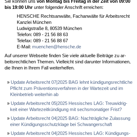
Sie können uns
von Mon­tag bis Frei­tag in der Zeit von 09:00
bis 19:00 Uhr
un­ter fol­gen­der An­schrift er­rei­chen:
HENSCHE Rechts­anwälte, Fach­anwälte für Ar­beits­recht
Kanz­lei München
Lud­wig­s­traße 8, 80539 München
Te­le­fon: 089 - 21 56 88 63
Te­le­fax: 089 - 21 56 88 67
E-Mail:
mu­en­chen@hen­sche.de
Auf un­se­rer Web­sei­te fin­den Sie vie­le ak­tu­el­le Beiträge zu ar­
beits­recht­li­chen The­men. Viel­leicht sind dar­un­ter In­for­ma­tio­nen,
die Ih­nen in Ih­rem Fall wei­ter­hel­fen.
Up­date Ar­beits­recht 07|2025 BAG lehnt kündi­gungs­recht­li­che
Pflicht zum Präven­ti­ons­ver­fah­ren in der War­te­zeit und im
Klein­be­trieb wei­ter­hin ab
Up­date Ar­beits­recht 05|2025 Hes­si­sches LAG: Treu­wid­rig­
keit ei­ner War­te­zeitkündi­gung mit sechs­mo­na­ti­ger Frist?
Up­date Ar­beits­recht 04|2025 BAG: Nachträgli­che Zu­las­sung
ei­ner Kündi­gungs­schutz­kla­ge bei Schwan­ger­schaft
Up­date Ar­beits­recht 04|2025 Hes­si­sches LAG: Kündi­gungs­