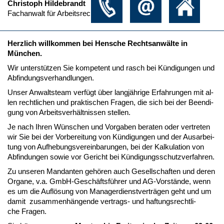
Christoph Hildebrandt
Fachanwalt für Arbeitsrecht
Herz­lich will­kom­men bei Hen­sche Rechts­anwälte in
München.
Wir un­terstützen Sie kom­pe­tent und rasch bei Kündi­gun­gen und
Ab­fin­dungs­ver­hand­lun­gen.
Un­ser An­walts­team verfügt über langjähri­ge Er­fah­run­gen mit al­
len recht­li­chen und prak­ti­schen Fra­gen, die sich bei der Be­en­di­
gung von Ar­beits­verhält­nis­sen stel­len.
Je nach Ih­ren Wünschen und Vor­ga­ben be­ra­ten oder ver­tre­ten
wir Sie bei der Vor­be­rei­tung von Kündi­gun­gen und der Aus­ar­bei­
tung von Auf­he­bungs­ver­ein­ba­run­gen, bei der Kal­ku­la­ti­on von
Ab­fin­dun­gen so­wie vor Ge­richt bei Kündi­gungs­schutz­ver­fah­ren.
Zu un­se­ren Man­dan­ten gehören auch Ge­sell­schaf­ten und de­ren
Or­ga­ne, v.a. GmbH-Geschäftsführer und AG-Vorstände, wenn
es um die Auflösung von Ma­na­ger­dienst­verträgen geht und um
da­mit zu­sam­menhängen­de ver­trags- und haf­tungs­recht­li­
che Fra­gen.