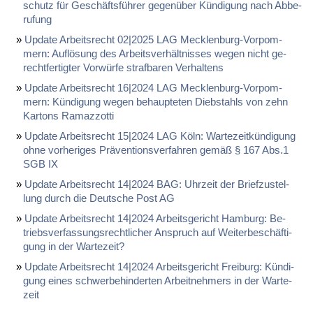
schutz für Geschäftsführer ge­genüber Kündi­gung nach Ab­be­
ru­fung
Up­date Ar­beits­recht 02|2025 LAG Meck­len­burg-Vor­pom­
mern: Auflösung des Ar­beits­verhält­nis­ses we­gen nicht ge­
recht­fer­tig­ter Vorwürfe straf­ba­ren Ver­hal­tens
Up­date Ar­beits­recht 16|2024 LAG Meck­len­burg-Vor­pom­
mern: Kündi­gung we­gen be­haup­te­ten Dieb­stahls von zehn
Kar­tons Ra­maz­z­ot­ti
Up­date Ar­beits­recht 15|2024 LAG Köln: War­te­zeitkündi­gung
oh­ne vor­he­ri­ges Präven­ti­ons­ver­fah­ren gemäß § 167 Abs.1
SGB IX
Up­date Ar­beits­recht 14|2024 BAG: Uhr­zeit der Brief­zu­stel­
lung durch die Deut­sche Post AG
Up­date Ar­beits­recht 14|2024 Ar­beits­ge­richt Ham­burg: Be­
triebs­ver­fas­sungs­recht­li­cher An­spruch auf Wei­ter­beschäfti­
gung in der War­te­zeit?
Up­date Ar­beits­recht 14|2024 Ar­beits­ge­richt Frei­burg: Kündi­
gung ei­nes schwer­be­hin­der­ten Ar­beit­neh­mers in der War­te­
zeit