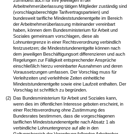
zumindest auch für ihre jeweiligen in der
Arbeitnehmerüberlassung tätigen Mitglieder zuständig sind
(vorschlagsberechtigte Tarifvertragsparteien) und
bundesweit tarifliche Mindeststundenentgelte im Bereich
der Arbeitnehmerüberlassung miteinander vereinbart
haben, können dem Bundesministerium für Arbeit und
Soziales gemeinsam vorschlagen, diese als
Lohnuntergrenze in einer Rechtsverordnung verbindlich
festzusetzen; die Mindeststundenentgelte können nach
dem jeweiligen Beschäftigungsort differenzieren und auch
Regelungen zur Fälligkeit entsprechender Ansprüche
einschließlich hierzu vereinbarter Ausnahmen und deren
Voraussetzungen umfassen. Der Vorschlag muss für
Verleihzeiten und verleihfreie Zeiten einheitliche
Mindeststundenentgelte sowie eine Laufzeit enthalten. Der
Vorschlag ist schriftlich zu begründen.
(2)
Das Bundesministerium für Arbeit und Soziales kann,
wenn dies im öffentlichen Interesse geboten erscheint, in
einer Rechtsverordnung ohne Zustimmung des
Bundesrates bestimmen, dass die vorgeschlagenen
tariflichen Mindeststundenentgelte nach Absatz 1 als
verbindliche Lohnuntergrenze auf alle in den
Geltungsbereich der Verordnung fallenden Arbeitgeber