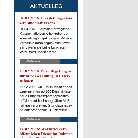
AKTUELLES
31.03.2026: Frei­stel­lungs­klau­
seln sind un­wirk­sam.
01.04.2026. For­mu­lar­ver­trag­li­che
Klau­seln, die den Ar­beit­ge­ber zur
Frei­stel­lung im ge­kün­dig­ten Ar­beits­
ver­hält­nis be­rech­ti­gen, sind un­wirk­
sam, wenn sie kei­ne kon­kre­ten
Vor­aus­set­zun­gen für die ...
Weiterlesen
17.02.2026: Neue Re­ge­lun­gen
für fai­re Be­zah­lung in Un­ter­
neh­men
17.02.2026. Ab Ju­ni müs­sen schon
Un­ter­neh­men ab 100 Be­schäf­tig­ten
neue Ent­gelt­tranz­pa­renz­pflich­ten
er­fül­len und bei Lohn­ge­fäl­len Maß­
nah­men er­grei­fen. Grund­la­ge ist ei­
ne ent­spre­chen­de EU-Richt­li­nie.
Weiterlesen
11.02.2026: Warn­streiks im
öf­fent­li­chen Dienst im Rah­men