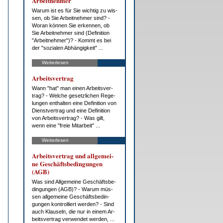
Ar­beit­neh­mer
War­um ist es für Sie wich­tig zu wis­
sen, ob Sie Ar­beit­neh­mer sind? -
Wor­an kön­nen Sie er­ken­nen, ob
Sie Ar­beit­neh­mer sind (De­fi­ni­ti­on
"Ar­beit­neh­mer")? - Kommt es bei
der "so­zia­len Ab­hän­gig­keit" ...
Weiterlesen
Ar­beits­ver­trag
Wann "hat" man ei­nen Ar­beits­ver­
trag? - Wel­che ge­setz­li­chen Re­ge­
lun­gen ent­hal­ten ei­ne De­fi­ni­ti­on von
Dienst­ver­trag und ei­ne De­fi­ni­ti­on
von Ar­beits­ver­trag? - Was gilt,
wenn ei­ne "freie Mit­ar­beit" ...
Weiterlesen
Ar­beits­ver­trag und all­ge­mei­
ne Ge­schäfts­be­din­gun­gen
(AGB)
Was sind All­ge­mei­ne Ge­schäfts­be­
din­gun­gen (AGB)? - War­um müs­
sen all­ge­mei­ne Ge­schäfts­be­din­
gun­gen kon­trol­liert wer­den? - Sind
auch Klau­seln, die nur in ei­nem Ar­
beits­ver­trag ver­wen­det wer­den, ...