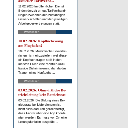
ak­tu­el­ler Ta­rif­ver­ha...
11.02.2026 Im öf­fent­li­chen Dienst
fin­den der­zeit er­neut Ta­rif­ver­hand­
lun­gen zwi­schen den zu­stän­di­gen
Ge­werk­schaf­ten und den je­wei­li­gen
Ar­beit­ge­ber­ver­tre­tun­gen statt.
Weiterlesen
10.02.2026: Kopf­tuch­zwang
am Flug­ha­fen?
10.02.2026. Mus­li­mi­sche Be­wer­be­
rin­nen nicht ein­zu­stel­len, weil die­se
ein Kopf­tuch tra­gen stellt in den
meis­ten Fäl­len ei­ne recht­lich un­zu­
läs­si­ge Dis­kri­mi­nie­rung dar, da das
Tra­gen ei­nes Kopf­tuchs ...
Weiterlesen
03.02.2026: Oh­ne ört­li­che Be­
triebs­lei­tung kein Be­triebs­rat
03.02.2026. Die Bil­dung ei­nes Be­
triebs­rats bei Lie­fer­diens­ten ist
nicht al­lein da­durch ge­recht­fer­tigt,
dass Fah­rer über ei­ne App ko­or­di­
niert wer­den. Es muss vor Ort ei­ne
Lei­tungs­funk­ti­on aus­ge­übt ...