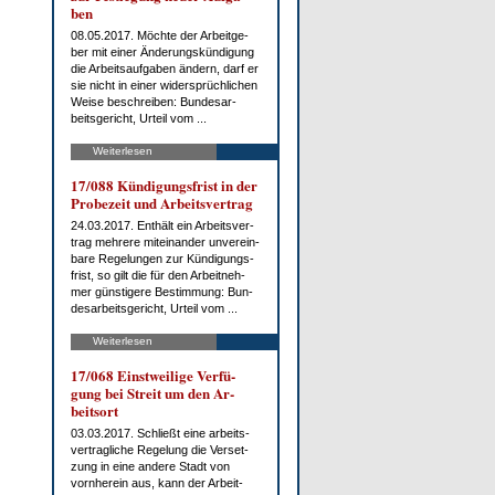
ben
08.05.2017. Möch­te der Ar­beit­ge­
ber mit ei­ner Än­de­rungs­kün­di­gung
die Ar­beits­auf­ga­ben än­dern, darf er
sie nicht in ei­ner wi­der­sprüch­li­chen
Wei­se be­schrei­ben: Bun­des­ar­
beits­ge­richt, Ur­teil vom ...
Weiterlesen
17/088 Kün­di­gungs­frist in der
Pro­be­zeit und Ar­beits­ver­trag
24.03.2017. Ent­hält ein Ar­beits­ver­
trag meh­re­re mit­ein­an­der un­ver­ein­
ba­re Re­ge­lun­gen zur Kün­di­gungs­
frist, so gilt die für den Ar­beit­neh­
mer güns­ti­ge­re Be­stim­mung: Bun­
des­ar­beits­ge­richt, Ur­teil vom ...
Weiterlesen
17/068 Einst­wei­li­ge Ver­fü­
gung bei Streit um den Ar­
beits­ort
03.03.2017. Schließt ei­ne ar­beits­
ver­trag­li­che Re­ge­lung die Ver­set­
zung in ei­ne an­de­re Stadt von
vorn­her­ein aus, kann der Ar­beit­