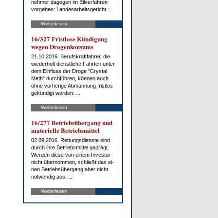
neh­mer da­ge­gen im Eil­ver­fah­ren
vor­ge­hen: Lan­des­ar­beits­ge­richt ...
Weiterlesen
16/327 Frist­lo­se Kün­di­gung
we­gen Dro­gen­kon­sums
21.10.2016. Be­rufs­kraft­fah­rer, die
wie­der­holt dienst­li­che Fahr­ten un­ter
dem Ein­fluss der Dro­ge "Crys­tal
Meth" durch­füh­ren, kön­nen auch
oh­ne vor­he­ri­ge Ab­mah­nung frist­los
ge­kün­digt wer­den: ...
Weiterlesen
16/277 Be­triebs­über­gang und
ma­te­ri­el­le Be­triebs­mit­tel
02.09.2016. Ret­tungs­diens­te sind
durch ih­re Be­triebs­mit­tel ge­prägt.
Wer­den die­se von ei­nem In­ves­tor
nicht über­nom­men, schließt das ei­
nen Be­triebs­über­gang aber nicht
not­wen­dig aus: ...
Weiterlesen