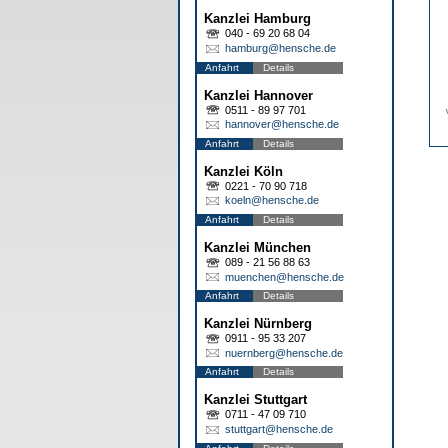
Kanzlei Hamburg
040 - 69 20 68 04
hamburg@hensche.de
Anfahrt
Details
Kanzlei Hannover
0511 - 89 97 701
hannover@hensche.de
Anfahrt
Details
Kanzlei Köln
0221 - 70 90 718
koeln@hensche.de
Anfahrt
Details
Kanzlei München
089 - 21 56 88 63
muenchen@hensche.de
Anfahrt
Details
Kanzlei Nürnberg
0911 - 95 33 207
nuernberg@hensche.de
Anfahrt
Details
Kanzlei Stuttgart
0711 - 47 09 710
stuttgart@hensche.de