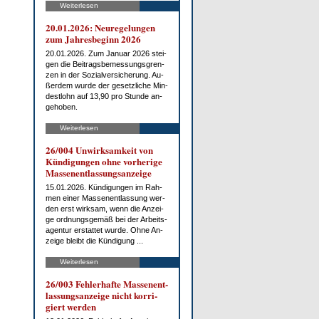
Weiterlesen
20.01.2026: Neu­re­ge­lun­gen
zum Jah­res­be­ginn 2026
20.01.2026. Zum Ja­nu­ar 2026 stei­
gen die Bei­trags­be­mes­sungs­gren­
zen in der So­zi­al­ver­si­che­rung. Au­
ßer­dem wur­de der ge­setz­li­che Min­
dest­lohn auf 13,90 pro St­un­de an­
ge­ho­ben.
Weiterlesen
26/004 Un­wirk­sam­keit von
Kün­di­gun­gen oh­ne vor­he­ri­ge
Mas­sen­ent­las­sungs­an­zei­ge
15.01.2026. Kün­di­gun­gen im Rah­
men ei­ner Mas­sen­ent­las­sung wer­
den erst wirk­sam, wenn die An­zei­
ge ord­nungs­ge­mäß bei der Ar­beits­
agen­tur er­stat­tet wur­de. Oh­ne An­
zei­ge bleibt die Kün­di­gung ...
Weiterlesen
26/003 Feh­ler­haf­te Mas­sen­ent­
las­sungs­an­zei­ge nicht kor­ri­
giert wer­den