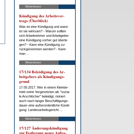
Weiterlesen
Kün­di­gung des Ar­beits­ver­
trags (Über­blick)
Was ist ei­ne Kün­di­gung und wann
ist sie wirk­sam? - War­um soll­ten
sich Ar­beit­neh­mer und Ar­beit­ge­ber
ei­ne Kün­di­gung vor­her gut über­le­
gen? - Kann ei­ne Kün­di­gung zu­
rück­ge­nom­men wer­den? - Kann
man ...
Weiterlesen
17/134 Be­lei­di­gung des Ar­
beit­ge­bers als Kün­di­gungs­
grund
17.05.2017. Wer in ei­nem Klein­be­
trieb sei­ne Vor­ge­setz­ten als "so­zia­
le Arsch­lö­cher" be­lei­digt, ris­kiert
auch nach lan­ger Be­schäf­ti­gungs­
dau­er ei­ne au­ßer­or­dent­li­che Kün­di­
gung: Lan­des­ar­beits­ge­richt ...
Weiterlesen
17/127 Än­de­rungs­kün­di­gung
zur Fest­le­gung neu­er Auf­ga­