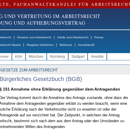
LTE, FACHANWALTSKANZLEI FÜR ARBEITSRECH
G UND VERTRETUNG IM ARBEITSRECHT
NDUNG UND AUFHEBUNGSVERTRAG
|
|
|
itsrecht
Gesetze zum Arbeitsrecht
Urteile zum Arbeitsrecht
Presse
|
|
|
eitsrecht Muster
Ratgeber Gebühren
Webinare
Kanzleiprofil
nover
Köln
München
Nürnberg
Stuttgart
Anwälte
GESETZE ZUM ARBEITSRECHT
Bürgerliches Gesetzbuch (BGB)
§ 151 Annahme ohne Erklärung gegenüber dem Antragenden
Der Vertrag kommt durch die Annahme des Antrags zustande, ohne dass die
Annahme dem Antragenden gegenüber erklärt zu werden braucht, wenn eine
solche Erklärung nach der Verkehrssitte nicht zu erwarten ist oder der
Antragende auf sie verzichtet hat. Der Zeitpunkt, in welchem der Antrag
erlischt, bestimmt sich nach dem aus dem Antrag oder den Umständen zu
entnehmenden Willen des Antragenden.