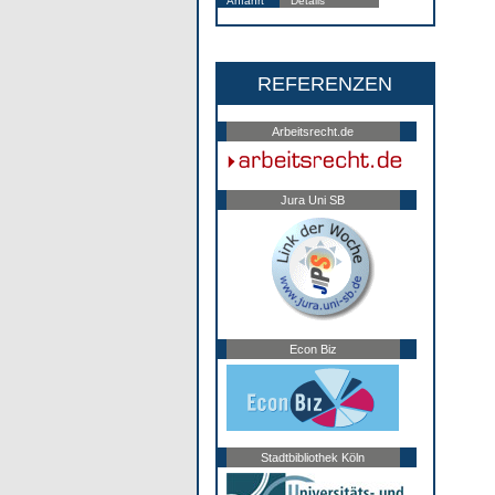
Anfahrt
Details
REFERENZEN
Arbeitsrecht.de
Jura Uni SB
Econ Biz
Stadtbibliothek Köln