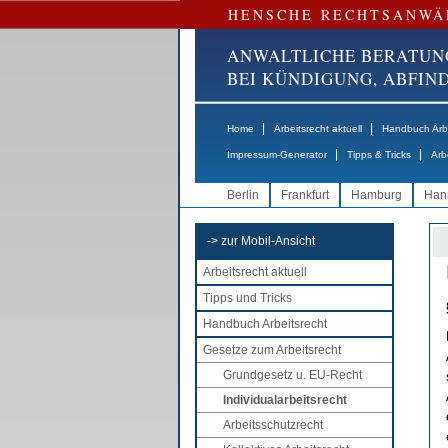
HENSCHE RECHTSANWÄ
ANWALTLICHE BERATUN
BEI KÜNDIGUNG, ABFI
|
|
Home
Arbeitsrecht aktuell
Handbuch Arbe
|
|
Impressum-Generator
Tipps & Tricks
Arb
Berlin
Frankfurt
Hamburg
Han
-> zur Mobil-Ansicht
Arbeitsrecht aktuell
Tipps und Tricks
Handbuch Arbeitsrecht
Gesetze zum Arbeitsrecht
Grundgesetz u. EU-Recht
Individualarbeitsrecht
Arbeitsschutzrecht