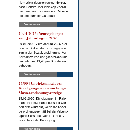
nicht al­lein da­durch ge­recht­fer­tigt,
dass Fah­rer über ei­ne App ko­or­di­
niert wer­den. Es muss vor Ort ei­ne
Lei­tungs­funk­ti­on aus­ge­übt ...
Weiterlesen
20.01.2026: Neu­re­ge­lun­gen
zum Jah­res­be­ginn 2026
20.01.2026. Zum Ja­nu­ar 2026 stei­
gen die Bei­trags­be­mes­sungs­gren­
zen in der So­zi­al­ver­si­che­rung. Au­
ßer­dem wur­de der ge­setz­li­che Min­
dest­lohn auf 13,90 pro St­un­de an­
ge­ho­ben.
Weiterlesen
26/004 Un­wirk­sam­keit von
Kün­di­gun­gen oh­ne vor­he­ri­ge
Mas­sen­ent­las­sungs­an­zei­ge
15.01.2026. Kün­di­gun­gen im Rah­
men ei­ner Mas­sen­ent­las­sung wer­
den erst wirk­sam, wenn die An­zei­
ge ord­nungs­ge­mäß bei der Ar­beits­
agen­tur er­stat­tet wur­de. Oh­ne An­
zei­ge bleibt die Kün­di­gung ...
Weiterlesen