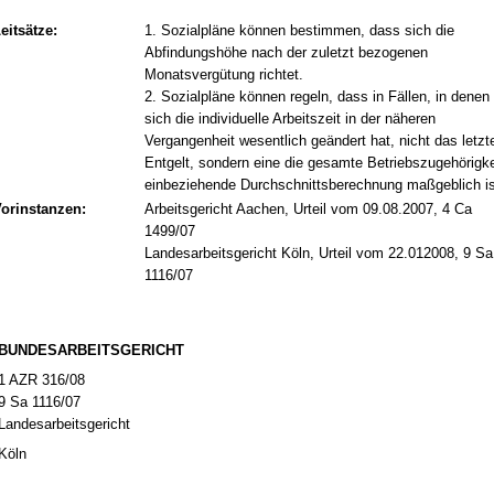
eitsätze:
1. Sozialpläne können bestimmen, dass sich die
Abfindungshöhe nach der zuletzt bezogenen
Monatsvergütung richtet.
2. Sozialpläne können regeln, dass in Fällen, in denen
sich die individuelle Arbeitszeit in der näheren
Vergangenheit wesentlich geändert hat, nicht das letzt
Entgelt, sondern eine die gesamte Betriebszugehörigke
einbeziehende Durchschnittsberechnung maßgeblich is
orinstanzen:
Arbeitsgericht Aachen, Urteil vom 09.08.2007, 4 Ca
1499/07
Landesarbeitsgericht Köln, Urteil vom 22.012008, 9 Sa
1116/07
BUN­DES­AR­BEITS­GERICHT
1 AZR 316/08
9 Sa 1116/07
Lan­des­ar­beits­ge­richt
Köln