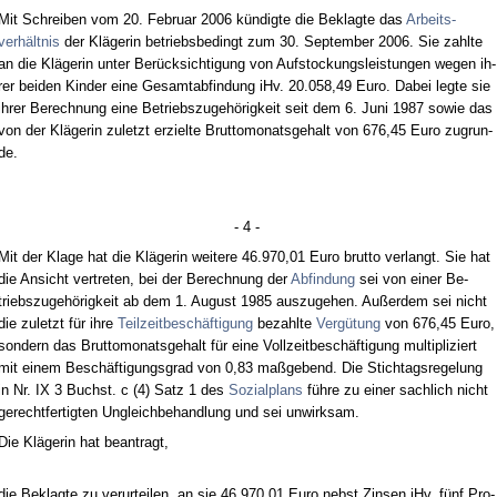
Mit Schrei­ben vom 20. Fe­bru­ar 2006 kündig­te die Be­klag­te das
Ar­beits­
verhält­nis
der Kläge­rin be­triebs­be­dingt zum 30. Sep­tem­ber 2006. Sie zahl­te
an die Kläge­rin un­ter Berück­sich­ti­gung von Auf­sto­ckungs­leis­tun­gen we­gen ih­
rer bei­den Kin­der ei­ne Ge­samt­ab­fin­dung iHv. 20.058,49 Eu­ro. Da­bei leg­te sie
ih­rer Be­rech­nung ei­ne Be­triebs­zu­gehörig­keit seit dem 6. Ju­ni 1987 so­wie das
von der Kläge­rin zu­letzt er­ziel­te Brut­to­mo­nats­ge­halt von 676,45 Eu­ro zu­grun­
de.
- 4 -
Mit der Kla­ge hat die Kläge­rin wei­te­re 46.970,01 Eu­ro brut­to ver­langt. Sie hat
die An­sicht ver­tre­ten, bei der Be­rech­nung der
Ab­fin­dung
sei von ei­ner Be­
triebs­zu­gehörig­keit ab dem 1. Au­gust 1985 aus­zu­ge­hen. Außer­dem sei nicht
die zu­letzt für ih­re
Teil­zeit­beschäfti­gung
be­zahl­te
Vergütung
von 676,45 Eu­ro,
son­dern das Brut­to­mo­nats­ge­halt für ei­ne Voll­zeit­beschäfti­gung mul­ti­pli­ziert
mit ei­nem Beschäfti­gungs­grad von 0,83 maßge­bend. Die Stich­tags­re­ge­lung
in Nr. IX 3 Buchst. c (4) Satz 1 des
So­zi­al­plans
führe zu ei­ner sach­lich nicht
ge­recht­fer­tig­ten Un­gleich­be­hand­lung und sei un­wirk­sam.
Die Kläge­rin hat be­an­tragt,
die Be­klag­te zu ver­ur­tei­len, an sie 46.970,01 Eu­ro nebst Zin­sen iHv. fünf Pro­