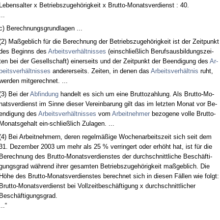
Le­bens­al­ter x Be­triebs­zu­gehörig­keit x Brut­to-Mo­nats­ver­dienst : 40.
...
c) Be­rech­nungs­grund­la­gen ...
(2) Maßgeb­lich für die Be­rech­nung der Be­triebs­zu­gehörig­keit ist der Zeit­punkt
des Be­ginns des
Ar­beits­verhält­nis­ses
(ein­sch­ließlich Be­rufs­aus­bil­dungs­zei­
ten bei der Ge­sell­schaft) ei­ner­seits und der Zeit­punkt der Be­en­di­gung des
Ar­
beits­verhält­nis­ses
an­de­rer­seits. Zei­ten, in de­nen das
Ar­beits­verhält­nis
ruht,
wer­den mit­ge­rech­net. ...
(3) Bei der
Ab­fin­dung
han­delt es sich um ei­ne Brut­to­zah­lung. Als Brut­to-Mo­
nats­ver­dienst im Sin­ne die­ser Ver­ein­ba­rung gilt das im letz­ten Mo­nat vor Be­
en­di­gung des
Ar­beits­verhält­nis­ses
vom
Ar­beit­neh­mer
be­zo­ge­ne vol­le Brut­to-
Mo­nats­ge­halt ein-schließlich Zu­la­gen. ...
(4) Bei Ar­beit­neh­mern, de­ren re­gelmäßige Wo­chen­ar­beits­zeit sich seit dem
31. De­zem­ber 2003 um mehr als 25 % ver­rin­gert oder erhöht hat, ist für die
Be­rech­nung des Brut­to-Mo­nats­ver­diens­tes der durch­schnitt­li­che Beschäfti­
gungs­grad während ih­rer ge­sam­ten Be­triebs­zu­gehörig­keit maßgeb­lich. Die
Höhe des Brut­to-Mo­nats­ver­diens­tes be­rech­net sich in die­sen Fällen wie folgt:
Brut­to-Mo­nats­ver­dienst bei Voll­zeit­beschäfti­gung x durch­schnitt­li­cher
Beschäfti­gungs­grad.
...“