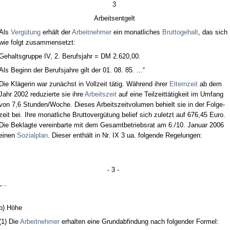
3
Ar­beits­ent­gelt
Als
Vergütung
erhält der
Ar­beit­neh­mer
ein mo­nat­li­ches
Brut­to­ge­halt
, das sich
wie folgt zu­sam­men­setzt:
Ge­halts­grup­pe IV, 2. Be­rufs­jahr = DM 2.620,00.
Als Be­ginn der Be­rufs­jah­re gilt der 01. 08. 85. ...“
Die Kläge­rin war zunächst in Voll­zeit tätig. Während ih­rer
El­tern­zeit
ab dem
Jahr 2002 re­du­zier­te sie ih­re
Ar­beits­zeit
auf ei­ne Teil­zeittätig­keit im Um­fang
von 7,6 St­un­den/Wo­che. Die­ses Ar­beits­zeit­vo­lu­men be­hielt sie in der Fol­ge­
zeit bei. Ih­re mo­nat­li­che Brut­to­vergütung be­lief sich zu­letzt auf 676,45 Eu­ro.
Die Be­klag­te ver­ein­bar­te mit dem Ge­samt­be­triebs­rat am 6./10. Ja­nu­ar 2006
ei­nen
So­zi­al­plan
. Die­ser enthält in Nr. IX 3 ua. fol­gen­de Re­ge­lun­gen:
- 3 -
„...
b) Höhe
(1) Die
Ar­beit­neh­mer
er­hal­ten ei­ne Grund­ab­fin­dung nach fol­gen­der For­mel: