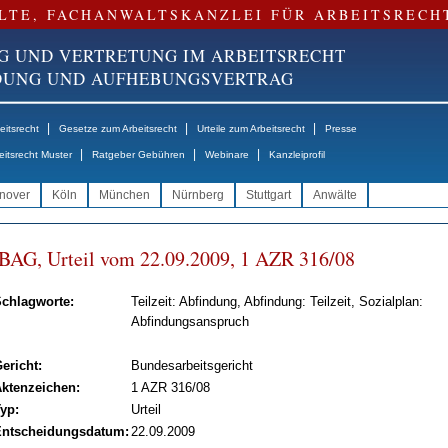
LTE, FACHANWALTSKANZLEI FÜR ARBEITSRECH
G UND VERTRETUNG IM ARBEITSRECHT
NDUNG UND AUFHEBUNGSVERTRAG
|
|
|
itsrecht
Gesetze zum Arbeitsrecht
Urteile zum Arbeitsrecht
Presse
|
|
|
eitsrecht Muster
Ratgeber Gebühren
Webinare
Kanzleiprofil
nover
Köln
München
Nürnberg
Stuttgart
Anwälte
BAG, Ur­teil vom 22.09.2009, 1 AZR 316/08
chlagworte:
Teilzeit: Abfindung, Abfindung: Teilzeit, Sozialplan:
Abfindungsanspruch
ericht:
Bundesarbeitsgericht
ktenzeichen:
1 AZR 316/08
yp:
Urteil
ntscheidungsdatum:
22.09.2009