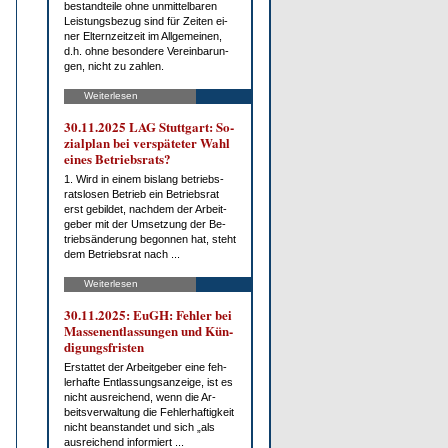
be­stand­tei­le oh­ne un­mit­tel­ba­ren
Leis­tungs­be­zug sind für Zei­ten ei­
ner El­tern­zeit­zeit im All­ge­mei­nen,
d.h. oh­ne be­son­de­re Ver­ein­ba­run­
gen, nicht zu zah­len.
Weiterlesen
30.11.2025 LAG Stutt­gart: So­
zi­al­plan bei ver­spä­te­ter Wahl
ei­nes Be­triebs­rats?
1. Wird in ei­nem bis­lang be­triebs­
rats­lo­sen Be­trieb ein Be­triebs­rat
erst ge­bil­det, nach­dem der Ar­beit­
ge­ber mit der Um­set­zung der Be­
trieb­s­än­de­rung be­gon­nen hat, steht
dem Be­triebs­rat nach ...
Weiterlesen
30.11.2025: EuGH: Feh­ler bei
Mas­sen­ent­las­sun­gen und Kün­
di­gungs­fris­ten
Er­stat­tet der Ar­beit­ge­ber ei­ne feh­
ler­haf­te Ent­las­sungs­an­zei­ge, ist es
nicht aus­rei­chend, wenn die Ar­
beits­ver­wal­tung die Feh­ler­haf­tig­keit
nicht be­an­stan­det und sich „als
aus­rei­chend in­for­miert ...