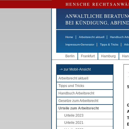
HENSCHE RECHTSANWÄ
ANWALTLICHE BERATUN
BEI KÜNDIGUNG, ABFI
|
|
Home
Arbeitsrecht aktuell
Handbuch Arbe
|
|
Impressum-Generator
Tipps & Tricks
Arb
Berlin
Frankfurt
Hamburg
Han
-> zur Mobil-Ansicht
Arbeitsrecht aktuell
Tipps und Tricks
S
Handbuch Arbeitsrecht
Gesetze zum Arbeitsrecht
G
Urteile zum Arbeitsrecht
A
Urteile 2023
T
Urteile 2021
E