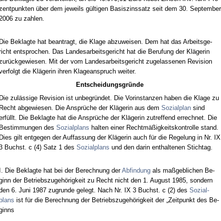
zent­punk­ten über dem je­weils gülti­gen Ba­sis­zins­satz seit dem 30. Sep­tem­ber
2006 zu zah­len.
Die Be­klag­te hat be­an­tragt, die Kla­ge ab­zu­wei­sen. Dem hat das Ar­beits­ge­
richt ent­spro­chen. Das Lan­des­ar­beits­ge­richt hat die Be­ru­fung der Kläge­rin
zurück­ge­wie­sen. Mit der vom Lan­des­ar­beits­ge­richt zu­ge­las­se­nen Re­vi­si­on
ver­folgt die Kläge­rin ih­ren Kla­ge­an­spruch wei­ter.
Ent­schei­dungs­gründe
Die zulässi­ge Re­vi­si­on ist un­be­gründet. Die Vor­in­stan­zen ha­ben die Kla­ge zu
Recht ab­ge­wie­sen. Die Ansprüche der Kläge­rin aus dem
So­zi­al­plan
sind
erfüllt. Die Be­klag­te hat die Ansprüche der Kläge­rin zu­tref­fend er­rech­net. Die
Be­stim­mun­gen des
So­zi­al­plans
hal­ten ei­ner Rechtmäßig­keits­kon­trol­le stand.
Dies gilt ent­ge­gen der Auf­fas­sung der Kläge­rin auch für die Re­ge­lung in Nr. IX
3 Buchst. c (4) Satz 1 des
So­zi­al­plans
und den dar­in ent­hal­te­nen Stich­tag.
I. Die Be­klag­te hat bei der Be­rech­nung der
Ab­fin­dung
als maßgeb­li­chen Be­
ginn der Be­triebs­zu­gehörig­keit zu Recht nicht den 1. Au­gust 1985, son­dern
den 6. Ju­ni 1987 zu­grun­de ge­legt. Nach Nr. IX 3 Buchst. c (2) des
So­zi­al­
plans
ist für die Be­rech­nung der Be­triebs­zu­gehörig­keit der „Zeit­punkt des Be­
ginns