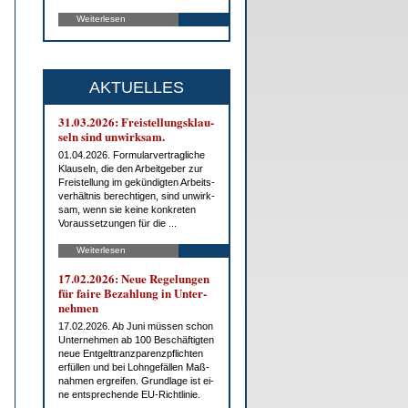
Weiterlesen
AKTUELLES
31.03.2026: Frei­stel­lungs­klau­
seln sind un­wirk­sam.
01.04.2026. For­mu­lar­ver­trag­li­che
Klau­seln, die den Ar­beit­ge­ber zur
Frei­stel­lung im ge­kün­dig­ten Ar­beits­
ver­hält­nis be­rech­ti­gen, sind un­wirk­
sam, wenn sie kei­ne kon­kre­ten
Vor­aus­set­zun­gen für die ...
Weiterlesen
17.02.2026: Neue Re­ge­lun­gen
für fai­re Be­zah­lung in Un­ter­
neh­men
17.02.2026. Ab Ju­ni müs­sen schon
Un­ter­neh­men ab 100 Be­schäf­tig­ten
neue Ent­gelt­tranz­pa­renz­pflich­ten
er­fül­len und bei Lohn­ge­fäl­len Maß­
nah­men er­grei­fen. Grund­la­ge ist ei­
ne ent­spre­chen­de EU-Richt­li­nie.