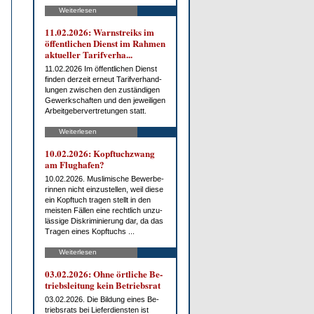
Weiterlesen
11.02.2026: Warn­streiks im
öf­fent­li­chen Dienst im Rah­men
ak­tu­el­ler Ta­rif­ver­ha...
11.02.2026 Im öf­fent­li­chen Dienst
fin­den der­zeit er­neut Ta­rif­ver­hand­
lun­gen zwi­schen den zu­stän­di­gen
Ge­werk­schaf­ten und den je­wei­li­gen
Ar­beit­ge­ber­ver­tre­tun­gen statt.
Weiterlesen
10.02.2026: Kopf­tuch­zwang
am Flug­ha­fen?
10.02.2026. Mus­li­mi­sche Be­wer­be­
rin­nen nicht ein­zu­stel­len, weil die­se
ein Kopf­tuch tra­gen stellt in den
meis­ten Fäl­len ei­ne recht­lich un­zu­
läs­si­ge Dis­kri­mi­nie­rung dar, da das
Tra­gen ei­nes Kopf­tuchs ...
Weiterlesen
03.02.2026: Oh­ne ört­li­che Be­
triebs­lei­tung kein Be­triebs­rat
03.02.2026. Die Bil­dung ei­nes Be­
triebs­rats bei Lie­fer­diens­ten ist