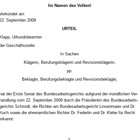
Im Na­men des Vol­kes!
Verkündet am
22. Sep­tem­ber 2009
UR­TEIL
Klapp, Ur­kunds­be­am­ter
der Geschäfts­stel­le
In Sa­chen
Kläge­rin, Be­ru­fungskläge­rin und Re­vi­si­onskläge­rin,
pp.
Be­klag­te, Be­ru­fungs­be­klag­te und Re­vi­si­ons­be­klag­te,
hat der Ers­te Se­nat des Bun­des­ar­beits­ge­richts auf­grund der münd­li­chen Ver­
hand­lung vom 22. Sep­tem­ber 2009 durch die Präsi­den­tin des Bun­des­ar­beits­
ge­richts Schmidt, die Rich­ter am Bun­des­ar­beits­ge­richt Lin­sen­mai­er und Dr.
Koch so­wie die eh­ren­amt­li­chen Rich­ter Dr. Fe­der­lin und Dr. Kle­be für Recht
er­kannt:
- 2 -