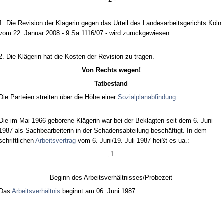
1. Die Re­vi­si­on der Kläge­rin ge­gen das Ur­teil des Lan­des­ar­beits­ge­richts Köln
vom 22. Ja­nu­ar 2008 - 9 Sa 1116/07 - wird zurück­ge­wie­sen.
2. Die Kläge­rin hat die Kos­ten der Re­vi­si­on zu tra­gen.
Von Rechts we­gen!
Tat­be­stand
Die Par­tei­en strei­ten über die Höhe ei­ner
So­zi­al­plan­ab­fin­dung
.
Die im Mai 1966 ge­bo­re­ne Kläge­rin war bei der Be­klag­ten seit dem 6. Ju­ni
1987 als Sach­be­ar­bei­te­rin in der Scha­dens­ab­tei­lung beschäftigt. In dem
schrift­li­chen
Ar­beits­ver­trag
vom 6. Ju­ni/19. Ju­li 1987 heißt es ua.:
„1
Be­ginn des Ar­beits­verhält­nis­ses/Pro­be­zeit
Das
Ar­beits­verhält­nis
be­ginnt am 06. Ju­ni 1987.
...