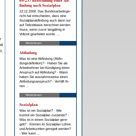
09/237 Be­rech­nung ei­ner Ab­
fin­dung nach So­zi­al­plan
22.12.2009. Das Bun­des­ar­beits­ge­
richt hat ent­schie­den, dass ei­ne
So­zi­al­plan­ab­fin­dung auch dann nur
auf Teil­zeit­ba­sis be­rech­net wer­den
muss, wenn zu­vor lang­jäh­rig in
Voll­zeit ge­ar­bei­tet wur­de. ...
e
Weiterlesen
it
t.
Ab­fin­dung
Was ist ei­ne Ab­fin­dung (Ab­fin­
dungs­de­fi­ni­ti­on)? - Ha­ben Sie als
Ar­beit­neh­mer bei Kün­di­gung ei­nen
An­spruch auf Ab­fin­dung? - Wann
ha­ben Sie aus­nahms­wei­se ei­nen
Ab­fin­dungs­an­spruch? - Ver­hilft Ih­
nen ...
Weiterlesen
So­zi­al­plan
Was ist ein So­zi­al­plan? - Wie
kommt ein So­zi­al­plan zu­stan­de? -
Was ist in ei­nem So­zi­al­plan ge­re­
gelt? - Kön­nen im So­zi­al­plan Löh­ne
und Ar­beits­zei­ten ge­re­gelt wer­den?
- Wer kann ...