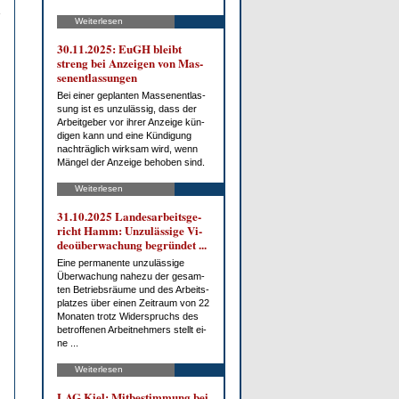
Weiterlesen
30.11.2025: EuGH bleibt
streng bei An­zei­gen von Mas­
sen­ent­las­sun­gen
Bei ei­ner ge­plan­ten Mas­sen­ent­las­
sung ist es un­zu­läs­sig, dass der
Ar­beit­ge­ber vor ih­rer An­zei­ge kün­
di­gen kann und ei­ne Kün­di­gung
nach­träg­lich wirk­sam wird, wenn
Män­gel der An­zei­ge be­ho­ben sind.
Weiterlesen
31.10.2025 Lan­des­ar­beits­ge­
richt Hamm: Un­zu­läs­si­ge Vi­
deo­über­wa­chung be­grün­det ...
Ei­ne per­ma­nen­te un­zu­läs­si­ge
Über­wa­chung na­he­zu der ge­sam­
ten Be­triebs­räu­me und des Ar­beits­
plat­zes über ei­nen Zeit­raum von 22
Mo­na­ten trotz Wi­der­spruchs des
be­trof­fe­nen Ar­beit­neh­mers stellt ei­
ne ...
Weiterlesen
LAG Kiel: Mit­be­stim­mung bei