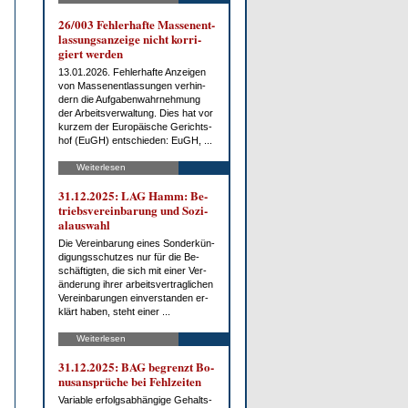
26/003 Feh­ler­haf­te Mas­sen­ent­
las­sungs­an­zei­ge nicht kor­ri­
giert wer­den
13.01.2026. Feh­ler­haf­te An­zei­gen
von Mas­sen­ent­las­sun­gen ver­hin­
dern die Auf­ga­ben­wahr­neh­mung
der Ar­beits­ver­wal­tung. Dies hat vor
kur­zem der Eu­ro­päi­sche Ge­richts­
hof (EuGH) ent­schie­den: EuGH, ...
Weiterlesen
31.12.2025: LAG Hamm: Be­
triebs­ver­ein­ba­rung und So­zi­
al­aus­wahl
Die Ver­ein­ba­rung ei­nes Son­der­kün­
di­gungs­schut­zes nur für die Be­
schäf­tig­ten, die sich mit ei­ner Ver­
än­de­rung ih­rer ar­beits­ver­trag­li­chen
Ver­ein­ba­run­gen ein­ver­stan­den er­
klärt ha­ben, steht ei­ner ...
Weiterlesen
31.12.2025: BAG be­grenzt Bo­
nus­an­sprü­che bei Fehl­zei­ten
Va­ria­ble er­folgs­ab­hän­gi­ge Ge­halts­