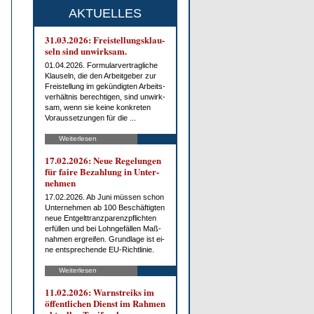
AKTUELLES
31.03.2026: Frei­stel­lungs­klau­
seln sind un­wirk­sam.
01.04.2026. For­mu­lar­ver­trag­li­che
Klau­seln, die den Ar­beit­ge­ber zur
Frei­stel­lung im ge­kün­dig­ten Ar­beits­
ver­hält­nis be­rech­ti­gen, sind un­wirk­
sam, wenn sie kei­ne kon­kre­ten
Vor­aus­set­zun­gen für die ...
Weiterlesen
17.02.2026: Neue Re­ge­lun­gen
für fai­re Be­zah­lung in Un­ter­
neh­men
17.02.2026. Ab Ju­ni müs­sen schon
Un­ter­neh­men ab 100 Be­schäf­tig­ten
neue Ent­gelt­tranz­pa­renz­pflich­ten
er­fül­len und bei Lohn­ge­fäl­len Maß­
nah­men er­grei­fen. Grund­la­ge ist ei­
ne ent­spre­chen­de EU-Richt­li­nie.
Weiterlesen
11.02.2026: Warn­streiks im
öf­fent­li­chen Dienst im Rah­men