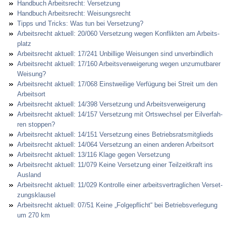
Hand­buch Ar­beits­recht: Ver­set­zung
Hand­buch Ar­beits­recht: Wei­sungs­recht
Tipps und Tricks: Was tun bei Ver­set­zung?
Ar­beits­recht ak­tu­ell: 20/060 Ver­set­zung we­gen Kon­flik­ten am Ar­beits­
platz
Ar­beits­recht ak­tu­ell: 17/241 Un­bil­li­ge Wei­sun­gen sind un­ver­bind­lich
Ar­beits­recht ak­tu­ell: 17/160 Ar­beits­ver­wei­ge­rung we­gen un­zu­mut­ba­rer
Wei­sung?
Ar­beits­recht ak­tu­ell: 17/068 Einst­wei­li­ge Verfügung bei Streit um den
Ar­beits­ort
Ar­beits­recht ak­tu­ell: 14/398 Ver­set­zung und Ar­beits­ver­wei­ge­rung
Ar­beits­recht ak­tu­ell: 14/157 Ver­set­zung mit Orts­wech­sel per Eil­ver­fah­
ren stop­pen?
Ar­beits­recht ak­tu­ell: 14/151 Ver­set­zung ei­nes Be­triebs­rats­mit­glieds
Ar­beits­recht ak­tu­ell: 14/064 Ver­set­zung an ei­nen an­de­ren Ar­beits­ort
Ar­beits­recht ak­tu­ell: 13/116 Kla­ge ge­gen Ver­set­zung
Ar­beits­recht ak­tu­ell: 11/079 Kei­ne Ver­set­zung ei­ner Teil­zeit­kraft ins
Aus­land
Ar­beits­recht ak­tu­ell: 11/029 Kon­trol­le ei­ner ar­beits­ver­trag­li­chen Ver­set­
zungs­klau­sel
Ar­beits­recht ak­tu­ell: 07/51 Kei­ne „Fol­ge­pflicht“ bei Be­triebs­ver­le­gung
um 270 km