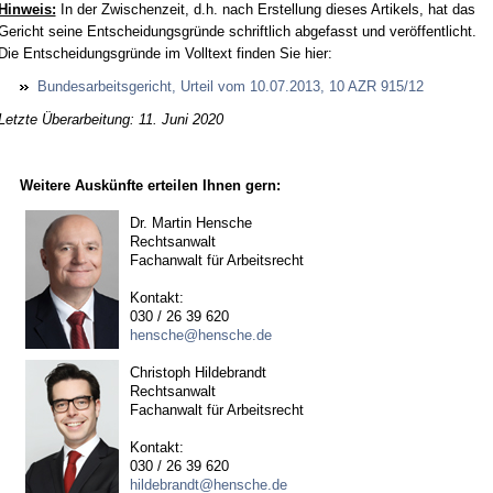
Hin­weis:
In der Zwi­schen­zeit, d.h. nach Er­stel­lung die­ses Ar­ti­kels, hat das
Ge­richt sei­ne Ent­schei­dungs­gründe schrift­lich ab­ge­fasst und veröffent­licht.
Die Ent­schei­dungs­gründe im Voll­text fin­den Sie hier:
Bun­des­ar­beits­ge­richt, Ur­teil vom 10.07.2013, 10 AZR 915/12
Letzte Überarbeitung: 11. Juni 2020
Weitere Auskünfte erteilen Ihnen gern:
Dr. Martin Hensche
Rechtsanwalt
Fachanwalt für Arbeitsrecht
Kontakt:
030 / 26 39 620
hensche@hensche.de
Christoph Hildebrandt
Rechtsanwalt
Fachanwalt für Arbeitsrecht
Kontakt:
030 / 26 39 620
hildebrandt@hensche.de