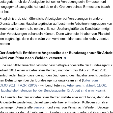
beits­ge­richt, ob der Ar­beit­ge­ber bei sei­ner Ver­set­zung sein Er­mes­sen ord­
nungs­gemäß aus­geübt hat und ob er die Gren­zen sei­nes Er­mes­sens be­ach­
tet hat.
Frag­lich ist, ob sich öffent­li­che Ar­beit­ge­ber bei Ver­set­zun­gen in an­de­re
Dienst­stel­len aus Haus­halts­gründen auf be­stimm­te Ar­beit­neh­mer­grup­pen kon­
zen­trie­ren können, d.h. ob sie z.B. nur Über­hang­kräfte als Kan­di­da­ten mögli­
cher Ver­set­zun­gen be­han­deln können. Dann wären die In­ha­ber von Plan­stel­
len begüns­tigt, denn dann wäre von vorn­her­ein klar, dass sie nicht ver­setzt
wer­den.
Der Streit­fall: Ent­fris­te­te An­ge­stell­te der Bun­des­agen­tur für Ar­beit
wird von Pir­na nach Wei­den ver­setzt
Ei­ne seit 2009 zunächst be­fris­tet beschäftig­te An­ge­stell­te der Bun­des­agen­tur
er­hielt 2011 ei­nen un­be­fris­te­ten Ver­trag, nach­dem das BAG im März 2011
ent­schie­den hat­te, dass die auf den Sach­grund des Haus­halts­recht gestütz­
ten Be­fris­tun­gen bei der Bun­des­agen­tur un­wirk­sam sind (
Ur­teil vom
09.03.2011, 7 AZR 728/09
- wir be­rich­te­ten in:
Ar­beits­recht ak­tu­ell: 11/061
Haus­halts­be­fris­tun­gen bei der Bun­des­agen­tur für Ar­beit sind un­wirk­sam
).
Die Freu­de über den un­be­fris­te­ten Ver­trag währ­te aber nicht lan­ge, denn die
An­ge­stell­te wur­de kurz dar­auf wie vie­le ih­rer ent­fris­te­ten Kol­le­gen von ih­rer
bis­he­ri­gen Dienst­stel­le
ver­setzt
, und zwar von Pir­na nach Wei­den. Da­ge­gen
klag­te sie vor dem Ar­beits­ge­richt Dres­den, da sie sich auf­grund ih­rer persönli­