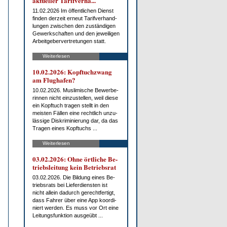
ak­tu­el­ler Ta­rif­ver­ha...
11.02.2026 Im öf­fent­li­chen Dienst
fin­den der­zeit er­neut Ta­rif­ver­hand­
lun­gen zwi­schen den zu­stän­di­gen
Ge­werk­schaf­ten und den je­wei­li­gen
Ar­beit­ge­ber­ver­tre­tun­gen statt.
Weiterlesen
10.02.2026: Kopf­tuch­zwang
am Flug­ha­fen?
10.02.2026. Mus­li­mi­sche Be­wer­be­
rin­nen nicht ein­zu­stel­len, weil die­se
ein Kopf­tuch tra­gen stellt in den
meis­ten Fäl­len ei­ne recht­lich un­zu­
läs­si­ge Dis­kri­mi­nie­rung dar, da das
Tra­gen ei­nes Kopf­tuchs ...
Weiterlesen
03.02.2026: Oh­ne ört­li­che Be­
triebs­lei­tung kein Be­triebs­rat
03.02.2026. Die Bil­dung ei­nes Be­
triebs­rats bei Lie­fer­diens­ten ist
nicht al­lein da­durch ge­recht­fer­tigt,
dass Fah­rer über ei­ne App ko­or­di­
niert wer­den. Es muss vor Ort ei­ne
Lei­tungs­funk­ti­on aus­ge­übt ...