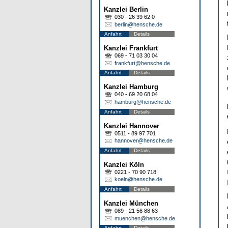
Kanzlei Berlin
030 - 26 39 62 0
berlin@hensche.de
Anfahrt
Details
Kanzlei Frankfurt
069 - 71 03 30 04
frankfurt@hensche.de
Anfahrt
Details
Kanzlei Hamburg
040 - 69 20 68 04
hamburg@hensche.de
Anfahrt
Details
Kanzlei Hannover
0511 - 89 97 701
hannover@hensche.de
Anfahrt
Details
Kanzlei Köln
0221 - 70 90 718
koeln@hensche.de
Anfahrt
Details
Kanzlei München
089 - 21 56 88 63
muenchen@hensche.de
Anfahrt
Details