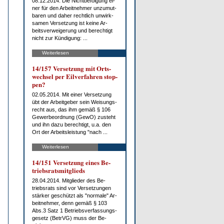
08.12.2014. Die Nicht­be­fol­gung ei­
ner für den Ar­beit­neh­mer un­zu­mut­
ba­ren und da­her recht­lich un­wirk­
sa­men Ver­set­zung ist kei­ne Ar­
beits­ver­wei­ge­rung und be­rech­tigt
nicht zur Kün­di­gung: ...
Weiterlesen
14/157 Ver­set­zung mit Orts­
wech­sel per Eil­ver­fah­ren stop­
pen?
02.05.2014. Mit ei­ner Ver­set­zung
übt der Ar­beit­ge­ber sein Wei­sungs­
recht aus, das ihm ge­mäß § 106
Ge­wer­be­ord­nung (Ge­wO) zu­steht
und ihn da­zu be­rech­tigt, u.a. den
Ort der Ar­beits­leis­tung "nach ...
Weiterlesen
14/151 Ver­set­zung ei­nes Be­
triebs­rats­mit­glieds
28.04.2014. Mit­glie­der des Be­
triebs­rats sind vor Ver­set­zun­gen
stär­ker ge­schützt als "nor­ma­le" Ar­
beit­neh­mer, denn ge­mäß § 103
Abs.3 Satz 1 Be­triebs­ver­fas­sungs­
ge­setz (Be­trVG) muss der Be­