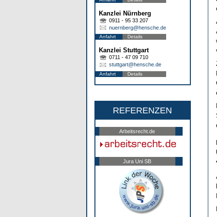
Kanzlei Nürnberg
0911 - 95 33 207
nuernberg@hensche.de
Anfahrt
Details
Kanzlei Stuttgart
0711 - 47 09 710
stuttgart@hensche.de
Anfahrt
Details
REFERENZEN
Arbeitsrecht.de
Jura Uni SB