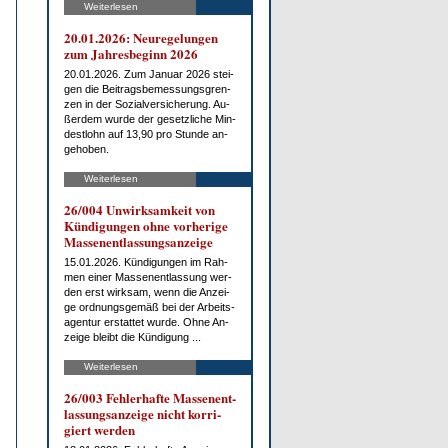
Weiterlesen
20.01.2026: Neu­re­ge­lun­gen
zum Jah­res­be­ginn 2026
20.01.2026. Zum Ja­nu­ar 2026 stei­
gen die Bei­trags­be­mes­sungs­gren­
zen in der So­zi­al­ver­si­che­rung. Au­
ßer­dem wur­de der ge­setz­li­che Min­
dest­lohn auf 13,90 pro St­un­de an­
ge­ho­ben.
Weiterlesen
26/004 Un­wirk­sam­keit von
Kün­di­gun­gen oh­ne vor­he­ri­ge
Mas­sen­ent­las­sungs­an­zei­ge
15.01.2026. Kün­di­gun­gen im Rah­
men ei­ner Mas­sen­ent­las­sung wer­
den erst wirk­sam, wenn die An­zei­
ge ord­nungs­ge­mäß bei der Ar­beits­
agen­tur er­stat­tet wur­de. Oh­ne An­
zei­ge bleibt die Kün­di­gung ...
Weiterlesen
26/003 Feh­ler­haf­te Mas­sen­ent­
las­sungs­an­zei­ge nicht kor­ri­
giert wer­den