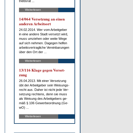
triebs­rat ...
Weiterlesen
14/064 Ver­set­zung an ei­nen
an­de­ren Ar­beits­ort
24.02.2014. Wer vom Ar­beit­ge­ber
in ei­ne an­de­re Stadt ver­setzt wird,
muss um­zie­hen oder wei­te We­ge
auf sich neh­men. Da­ge­gen hel­fen
ar­beits­ver­trag­li­che Ver­ein­ba­run­gen
über den Ort der ...
Weiterlesen
13/116 Kla­ge ge­gen Ver­set­
zung
26.04.2013. Mit ei­ner Ver­set­zung
übt der Ar­beit­ge­ber sein Wei­sungs­
recht aus. Da­her ist nicht je­de Ver­
set­zung rech­tens, denn sie muss
als Wei­sung des Ar­beit­ge­bers ge­
mäß § 106 Ge­wer­be­ord­nung (Ge­
wO) ...
Weiterlesen