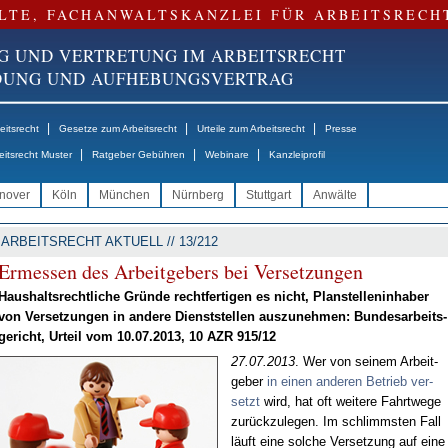
LTE, FACHANWALTSKANZLEI FÜR ARBEITSRECH
G UND VERTRETUNG IM ARBEITSRECHT
NDUNG UND AUFHEBUNGSVERTRAG
|
|
|
itsrecht
Gesetze zum Arbeitsrecht
Urteile zum Arbeitsrecht
Presse
|
|
|
eitsrecht Muster
Ratgeber Gebühren
Webinare
Kanzleiprofil
nover
Köln
München
Nürnberg
Stuttgart
Anwälte
ARBEITSRECHT AKTUELL // 13/212
Er­mes­sen des Ar­beit­ge­bers bei Ver­set­zun­gen
Haus­halts­recht­li­che Grün­de recht­fer­ti­gen es nicht, Plan­stel­len­in­ha­ber
von Ver­set­zun­gen in an­de­re Dienst­stel­len aus­zu­neh­men: Bun­des­ar­beits­
ge­richt, Ur­teil vom 10.07.2013, 10 AZR 915/12
27.07.2013
. Wer von sei­nem Ar­beit­
ge­ber
in ei­nen an­de­ren Be­trieb ver­
setzt
wird, hat oft wei­te­re Fahrt­we­ge
zu­rück­zu­le­gen. Im schlimms­ten Fall
läuft ei­ne sol­che Ver­set­zung auf ei­ne