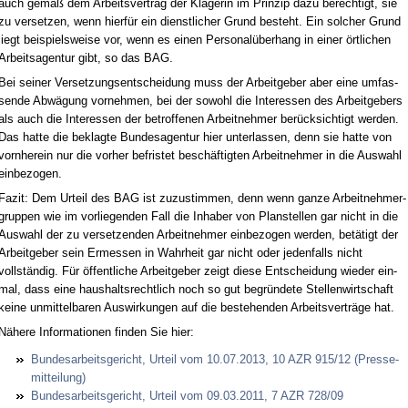
auch gemäß dem Ar­beits­ver­trag der Kläge­rin im Prin­zip da­zu be­rech­tigt, sie
zu ver­set­zen, wenn hierfür ein dienst­li­cher Grund be­steht. Ein sol­cher Grund
liegt bei­spiels­wei­se vor, wenn es ei­nen Per­so­nalüber­hang in ei­ner ört­li­chen
Ar­beits­agen­tur gibt, so das BAG.
Bei sei­ner Ver­set­zungs­ent­schei­dung muss der Ar­beit­ge­ber aber ei­ne um­fas­
sen­de Abwägung vor­neh­men, bei der so­wohl die In­ter­es­sen des Ar­beit­ge­bers
als auch die In­ter­es­sen der be­trof­fe­nen Ar­beit­neh­mer berück­sich­tigt wer­den.
Das hat­te die be­klag­te Bun­des­agen­tur hier un­ter­las­sen, denn sie hat­te von
vorn­her­ein nur die vor­her be­fris­tet beschäftig­ten Ar­beit­neh­mer in die Aus­wahl
ein­be­zo­gen.
Fa­zit: Dem Ur­teil des BAG ist zu­zu­stim­men, denn wenn gan­ze Ar­beit­neh­mer­
grup­pen wie im vor­lie­gen­den Fall die In­ha­ber von Plan­stel­len gar nicht in die
Aus­wahl der zu ver­set­zen­den Ar­beit­neh­mer ein­be­zo­gen wer­den, betätigt der
Ar­beit­ge­ber sein Er­mes­sen in Wahr­heit gar nicht oder je­den­falls nicht
vollständig. Für öffent­li­che Ar­beit­ge­ber zeigt die­se Ent­schei­dung wie­der ein­
mal, dass ei­ne haus­halts­recht­lich noch so gut be­gründe­te Stel­len­wirt­schaft
kei­ne un­mit­tel­ba­ren Aus­wir­kun­gen auf die be­ste­hen­den Ar­beits­verträge hat.
Nähe­re In­for­ma­tio­nen fin­den Sie hier:
Bun­des­ar­beits­ge­richt, Ur­teil vom 10.07.2013, 10 AZR 915/12 (Pres­se­
mit­tei­lung)
Bun­des­ar­beits­ge­richt, Ur­teil vom 09.03.2011, 7 AZR 728/09