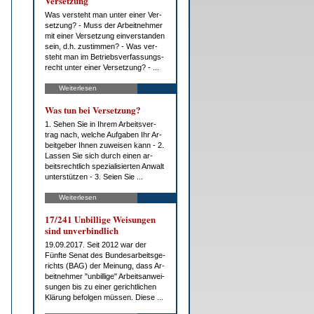
Ver­set­zung
Was ver­steht man un­ter ei­ner Ver­
set­zung? - Muss der Ar­beit­neh­mer
mit ei­ner Ver­set­zung ein­ver­stan­den
sein, d.h. zu­stim­men? - Was ver­
steht man im Be­triebs­ver­fas­sungs­
recht un­ter ei­ner Ver­set­zung? - ...
Weiterlesen
Was tun bei Ver­set­zung?
1. Se­hen Sie in Ih­rem Ar­beits­ver­
trag nach, wel­che Auf­ga­ben Ihr Ar­
beit­ge­ber Ih­nen zu­wei­sen kann - 2.
Las­sen Sie sich durch ei­nen ar­
beits­recht­lich spe­zia­li­sier­ten An­walt
un­ter­stüt­zen - 3. Sei­en Sie ...
Weiterlesen
17/241 Un­bil­li­ge Wei­sun­gen
sind un­ver­bind­lich
19.09.2017. Seit 2012 war der
Fünf­te Se­nat des Bun­des­ar­beits­ge­
richts (BAG) der Mei­nung, dass Ar­
beit­neh­mer "un­bil­li­ge" Ar­beits­an­wei­
sun­gen bis zu ei­ner ge­richt­li­chen
Klä­rung be­fol­gen müs­sen. Die­se ...