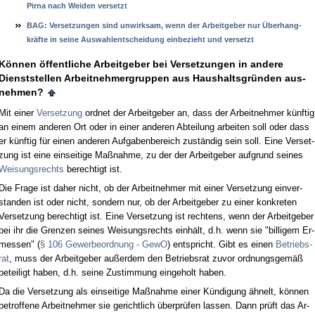
Pir­na nach Wei­den ver­setzt
BAG: Ver­set­zun­gen sind un­wirk­sam, wenn der Ar­beit­ge­ber nur Über­hang­
kräfte in sei­ne Aus­wah­l­ent­schei­dung ein­be­zieht und ver­setzt
Können öffent­li­che Ar­beit­ge­ber bei Ver­set­zun­gen in an­de­re
Dienst­stel­len Ar­beit­neh­mer­grup­pen aus Haus­halts­gründen aus­
neh­men?
Mit ei­ner
Ver­set­zung
ord­net der Ar­beit­ge­ber an, dass der Ar­beit­neh­mer künf­tig
an ei­nem an­de­ren Ort oder in ei­ner an­de­ren Ab­tei­lung ar­bei­ten soll oder dass
er künf­tig für ei­nen an­de­ren Auf­ga­ben­be­reich zuständig sein soll. Ei­ne Ver­set­
zung ist ei­ne ein­sei­ti­ge Maßnah­me, zu der der Ar­beit­ge­ber auf­grund sei­nes
Wei­sungs­rechts
be­rech­tigt ist.
Die Fra­ge ist da­her nicht, ob der Ar­beit­neh­mer mit ei­ner Ver­set­zung ein­ver­
stan­den ist oder nicht, son­dern nur, ob der Ar­beit­ge­ber zu ei­ner kon­kre­ten
Ver­set­zung be­rech­tigt ist. Ei­ne Ver­set­zung ist rech­tens, wenn der Ar­beit­ge­ber
bei ihr die Gren­zen sei­nes Wei­sungs­rechts einhält, d.h. wenn sie "bil­li­gem Er­
mes­sen" (
§ 106 Ge­wer­be­ord­nung - Ge­wO
) ent­spricht. Gibt es ei­nen
Be­triebs­
rat
, muss der Ar­beit­ge­ber außer­dem den Be­triebs­rat zu­vor ord­nungs­gemäß
be­tei­ligt ha­ben, d.h. sei­ne Zu­stim­mung ein­ge­holt ha­ben.
Da die Ver­set­zung als ein­sei­ti­ge Maßnah­me ei­ner Kündi­gung ähnelt, können
be­trof­fe­ne Ar­beit­neh­mer sie ge­richt­lich über­prüfen las­sen. Dann prüft das Ar­