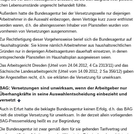
chen Le­bens­umstände un­ge­recht be­han­delt fühl­te.
Außer­dem hat­te die Bun­des­agen­tur bei der Ver­set­zungs­wel­le nur die­je­ni­gen
Ar­beit­neh­mer in die Aus­wahl ein­be­zo­gen, de­ren Verträge kurz zu­vor ent­fris­tet
wor­den wa­ren, d.h. die alt­ein­ges­se­nen In­ha­ber von Plan­stel­len wur­den von
vorn­her­ein von Ver­set­zun­gen aus­ge­nom­men.
Zur Recht­fer­ti­gung die­ser Vor­ge­hens­wei­se be­rief sich die Bun­des­agen­tur auf
Haus­halts­gründe: Sie könne nämlich Ar­beit­neh­mer aus haus­halts­recht­li­chen
Gründen nur in den­je­ni­gen Ar­beits­agen­tu­ren dau­er­haft ein­set­zen, in de­nen
ent­spre­chen­de Plan­stel­len im Haus­halts­plan aus­ge­wie­sen sei­en.
Das Ar­beits­ge­richt Dres­den (Ur­teil vom 24.04.2012, 4 Ca 2313/11) und das
Säch­si­sche Lan­des­ar­beits­ge­richt (Ur­teil vom 14.09.2012, 2 Sa 356/12) ga­ben
der An­ge­stell­ten recht, d.h. sie erklärten die Ver­set­zung für un­wirk­sam.
BAG: Ver­set­zun­gen sind un­wirk­sam, wenn der Ar­beit­ge­ber nur
Über­hang­kräfte in sei­ne Aus­wah­l­ent­schei­dung ein­be­zieht und
ver­setzt
Auch in Er­furt hat­te die be­klag­te Bun­des­agen­tur kei­nen Er­folg, d.h. das BAG
hielt die strei­ti­ge Ver­set­zung für un­wirk­sam. In der der­zeit al­lein vor­lie­gen­den
BAG-Pres­se­mel­dung heißt es zur Be­gründung:
Die Bun­des­agen­tur ist zwar gemäß dem für sie gel­ten­den Ta­rif­ver­trag und