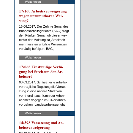
Weiterlesen
17/160 Ar­beits­ver­wei­ge­rung
we­gen un­zu­mut­ba­rer Wei­
sung?
16.06.2017. Der Zehn­te Se­nat des
Bun­des­ar­beits­ge­richts (BAG) fragt
den Fünf­ten Se­nat, ob die­ser wei­
ter­hin der Mei­nung ist, Ar­beit­neh­
mer müss­ten un­bil­li­ge Wei­sun­gen
vor­läu­fig be­fol­gen: BAG, ...
Weiterlesen
17/068 Einst­wei­li­ge Ver­fü­
gung bei Streit um den Ar­
beits­ort
03.03.2017. Schließt ei­ne ar­beits­
ver­trag­li­che Re­ge­lung die Ver­set­
zung in ei­ne an­de­re Stadt von
vorn­her­ein aus, kann der Ar­beit­
neh­mer da­ge­gen im Eil­ver­fah­ren
vor­ge­hen: Lan­des­ar­beits­ge­richt ...
Weiterlesen
14/398 Ver­set­zung und Ar­
beits­ver­wei­ge­rung