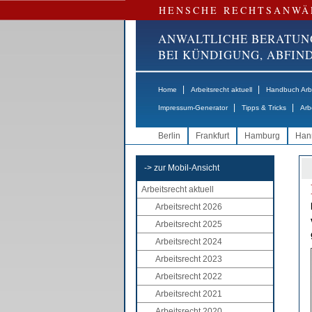
HENSCHE RECHTSANWÄ
ANWALTLICHE BERATUN
BEI KÜNDIGUNG, ABFI
|
|
Home
Arbeitsrecht aktuell
Handbuch Arbe
|
|
Impressum-Generator
Tipps & Tricks
Arb
Berlin
Frankfurt
Hamburg
Han
-> zur Mobil-Ansicht
Arbeitsrecht aktuell
Arbeitsrecht 2026
Arbeitsrecht 2025
Arbeitsrecht 2024
Arbeitsrecht 2023
Arbeitsrecht 2022
Arbeitsrecht 2021
Arbeitsrecht 2020