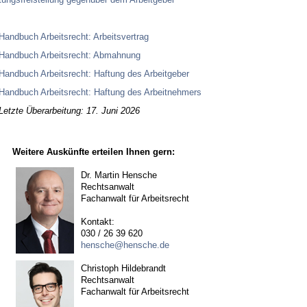
Hand­buch Ar­beits­recht: Ar­beits­ver­trag
Hand­buch Ar­beits­recht: Ab­mah­nung
Hand­buch Ar­beits­recht: Haf­tung des Ar­beit­ge­ber
Hand­buch Ar­beits­recht: Haf­tung des Ar­beit­neh­mers
Letzte Überarbeitung: 17. Juni 2026
Weitere Auskünfte erteilen Ihnen gern:
Dr. Martin Hensche
Rechtsanwalt
Fachanwalt für Arbeitsrecht
Kontakt:
030 / 26 39 620
hensche@hensche.de
Christoph Hildebrandt
Rechtsanwalt
Fachanwalt für Arbeitsrecht