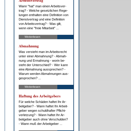
Ar­beits­ver­trag
Wann "hat" man ei­nen Ar­beits­ver­
trag? - Wel­che ge­setz­li­chen Re­ge­
lun­gen ent­hal­ten ei­ne De­fi­ni­ti­on von
Dienst­ver­trag und ei­ne De­fi­ni­ti­on
von Ar­beits­ver­trag? - Was gilt,
wenn ei­ne "freie Mit­ar­beit" ...
Weiterlesen
Ab­mah­nung
Was ver­steht man im Ar­beits­recht
un­ter ei­ner Ab­mah­nung? - Ab­mah­
nung und Er­mah­nung - wor­in be­
steht der Un­ter­schied? - Wer kann
ei­ne Ab­mah­nung aus­spre­chen? -
War­um wer­den Ab­mah­nun­gen aus­
ge­spro­chen? ...
Weiterlesen
Haf­tung des Ar­beit­ge­bers
Für wel­che Schä­den haf­tet Ihr Ar­
beit­ge­ber? - Wann haf­tet Ihr Ar­beit­
ge­ber we­gen schuld­haf­ter Pflicht­
ver­let­zung? - Wann haf­tet Ihr Ar­
beit­ge­ber auch oh­ne Ver­schul­den?
- Wann muß der Ar­beit­ge­ber ...