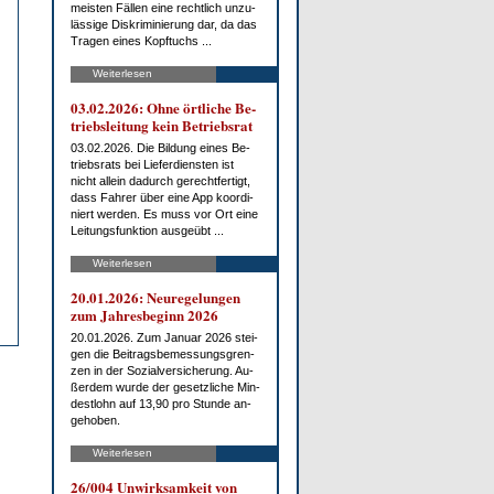
meis­ten Fäl­len ei­ne recht­lich un­zu­
läs­si­ge Dis­kri­mi­nie­rung dar, da das
Tra­gen ei­nes Kopf­tuchs ...
Weiterlesen
03.02.2026: Oh­ne ört­li­che Be­
triebs­lei­tung kein Be­triebs­rat
03.02.2026. Die Bil­dung ei­nes Be­
triebs­rats bei Lie­fer­diens­ten ist
nicht al­lein da­durch ge­recht­fer­tigt,
dass Fah­rer über ei­ne App ko­or­di­
niert wer­den. Es muss vor Ort ei­ne
Lei­tungs­funk­ti­on aus­ge­übt ...
Weiterlesen
20.01.2026: Neu­re­ge­lun­gen
zum Jah­res­be­ginn 2026
20.01.2026. Zum Ja­nu­ar 2026 stei­
gen die Bei­trags­be­mes­sungs­gren­
zen in der So­zi­al­ver­si­che­rung. Au­
ßer­dem wur­de der ge­setz­li­che Min­
dest­lohn auf 13,90 pro St­un­de an­
ge­ho­ben.
Weiterlesen
26/004 Un­wirk­sam­keit von