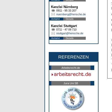
Kanzlei Nürnberg
0911 - 95 33 207
nuernberg@hensche.de
Anfahrt
Details
Kanzlei Stuttgart
0711 - 47 09 710
stuttgart@hensche.de
Anfahrt
Details
REFERENZEN
Arbeitsrecht.de
Jura Uni SB