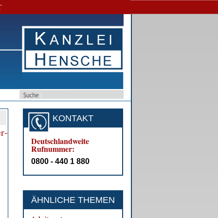
T
KONTAKT
er­
Deutschlandweite
Rufnummer:
0800 - 440 1 880
ÄHNLICHE THEMEN