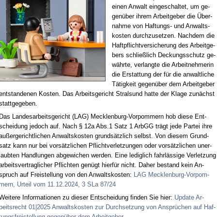
ei­nen An­walt ein­ge­schal­tet, um ge­
gen­über ih­rem Ar­beit­ge­ber die Über­
nah­me von Haf­tungs- und An­walts­
kos­ten durch­zu­set­zen. Nach­dem die
Haft­pflicht­ver­si­che­rung des Ar­beit­ge­
bers schließ­lich De­ckungs­schutz ge­
währ­te, ver­lang­te die Ar­beit­neh­me­rin
die Er­stat­tung der für die an­walt­li­che
Tä­tig­keit ge­gen­über dem Ar­beit­ge­ber
ent­stan­de­nen Kos­ten. Das Ar­beits­ge­richt Stral­sund hat­te der Kla­ge zu­nächst
statt­ge­ge­ben.
Das Lan­des­ar­beits­ge­richt (LAG) Meck­len­burg-Vor­pom­mern hob die­se Ent­
schei­dung je­doch auf. Nach § 12a Abs.1 Satz 1 ArbGG trägt je­de Par­tei ih­re
au­ßer­ge­richt­li­chen An­walts­kos­ten grund­sätz­lich selbst. Von die­sem Grund­
satz kann nur bei vor­sätz­li­chen Pflicht­ver­let­zun­gen oder vor­sätz­li­chen un­er­
laub­ten Hand­lun­gen ab­ge­wi­chen wer­den. Ei­ne le­dig­lich fahr­läs­si­ge Ver­let­zung
ar­beits­ver­trag­li­cher Pflich­ten ge­nügt hier­für nicht. Da­her be­stand kein An­
spruch auf Frei­stel­lung von den An­walts­kos­ten:
LAG Meck­len­burg-Vor­pom­
mern, Ur­teil vom 11.12.2024, 3 SLa 87/24
Wei­te­re In­for­ma­tio­nen zu die­ser Ent­schei­dung fin­den Sie hier:
Up­date Ar­
beits­recht 01|2025 An­walts­kos­ten zur Durch­set­zung von An­sprü­chen auf Haf­
tungs­frei­stel­lung ge­gen­über dem Ar­beit­ge­ber