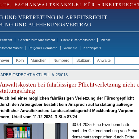
LTE, FACHANWALTSKANZLEI FÜR ARBEITSRECH
G UND VERTRETUNG IM ARBEITSRECHT
NDUNG UND AUFHEBUNGSVERTRAG
|
|
|
itsrecht
Gesetze zum Arbeitsrecht
Urteile zum Arbeitsrecht
Presse
|
|
|
eitsrecht Muster
Ratgeber Gebühren
Webinare
Kanzleiprofil
nover
Köln
München
Nürnberg
Stuttgart
Anwälte
ARBEITSRECHT AKTUELL // 25/013
An­walts­kos­ten bei fahr­läs­si­ger Pflicht­ver­let­zung nicht 
stat­tungs­fä­hig
Auch bei ei­ner mög­li­chen fahr­läs­si­gen Ver­let­zung der Für­sor­ge­pflicht
durch den Ar­beit­ge­ber be­steht kein An­spruch auf Er­stat­tung au­ßer­ge­
richt­li­cher An­walts­kos­ten: Lan­des­ar­beits­ge­richt Meck­len­burg-Vor­pom­
mern, Ur­teil vom 11.12.2024, 3 SLa 87/24
30.01.2025 Ei­ne Er­zie­he­rin hat­te
nach der Gel­tend­ma­chung von Scha­
dens­er­satz­an­sprü­chen durch Drit­te