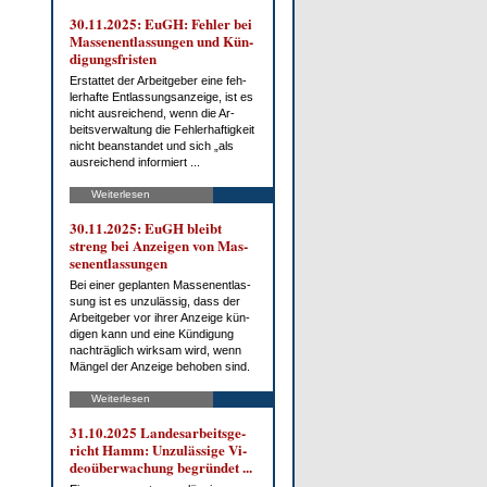
30.11.2025: EuGH: Feh­ler bei
Mas­sen­ent­las­sun­gen und Kün­
di­gungs­fris­ten
Er­stat­tet der Ar­beit­ge­ber ei­ne feh­
ler­haf­te Ent­las­sungs­an­zei­ge, ist es
nicht aus­rei­chend, wenn die Ar­
beits­ver­wal­tung die Feh­ler­haf­tig­keit
nicht be­an­stan­det und sich „als
aus­rei­chend in­for­miert ...
Weiterlesen
30.11.2025: EuGH bleibt
streng bei An­zei­gen von Mas­
sen­ent­las­sun­gen
Bei ei­ner ge­plan­ten Mas­sen­ent­las­
sung ist es un­zu­läs­sig, dass der
Ar­beit­ge­ber vor ih­rer An­zei­ge kün­
di­gen kann und ei­ne Kün­di­gung
nach­träg­lich wirk­sam wird, wenn
Män­gel der An­zei­ge be­ho­ben sind.
Weiterlesen
31.10.2025 Lan­des­ar­beits­ge­
richt Hamm: Un­zu­läs­si­ge Vi­
deo­über­wa­chung be­grün­det ...