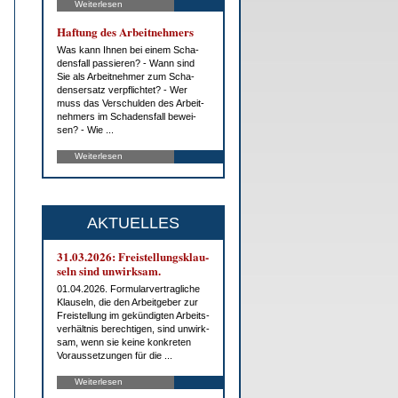
Weiterlesen
Haf­tung des Ar­beit­neh­mers
Was kann Ih­nen bei ei­nem Scha­
dens­fall pas­sie­ren? - Wann sind
Sie als Ar­beit­neh­mer zum Scha­
dens­er­satz ver­pflich­tet? - Wer
muss das Ver­schul­den des Ar­beit­
neh­mers im Scha­dens­fall be­wei­
sen? - Wie ...
Weiterlesen
AKTUELLES
31.03.2026: Frei­stel­lungs­klau­
seln sind un­wirk­sam.
01.04.2026. For­mu­lar­ver­trag­li­che
Klau­seln, die den Ar­beit­ge­ber zur
Frei­stel­lung im ge­kün­dig­ten Ar­beits­
ver­hält­nis be­rech­ti­gen, sind un­wirk­
sam, wenn sie kei­ne kon­kre­ten
Vor­aus­set­zun­gen für die ...
Weiterlesen