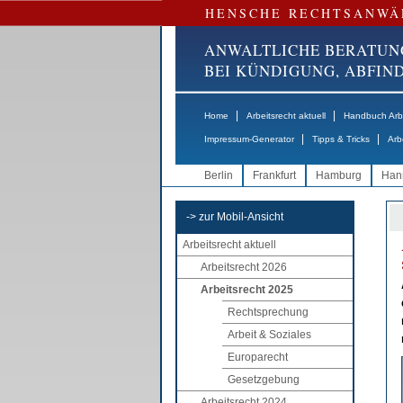
HENSCHE RECHTSANWÄ
ANWALTLICHE BERATUN
BEI KÜNDIGUNG, ABFI
|
|
Home
Arbeitsrecht aktuell
Handbuch Arbe
|
|
Impressum-Generator
Tipps & Tricks
Arb
Berlin
Frankfurt
Hamburg
Han
-> zur Mobil-Ansicht
Arbeitsrecht aktuell
Arbeitsrecht 2026
Arbeitsrecht 2025
Rechtsprechung
Arbeit & Soziales
Europarecht
Gesetzgebung
Arbeitsrecht 2024