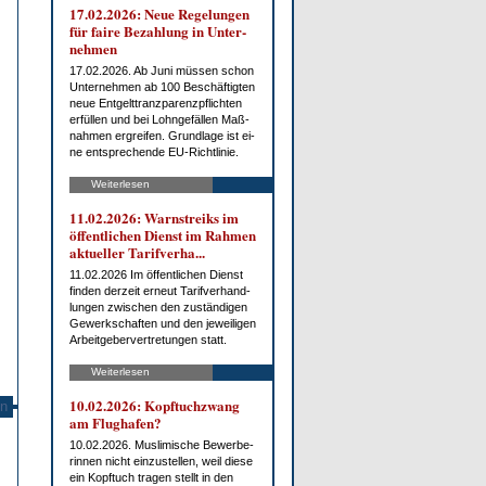
17.02.2026: Neue Re­ge­lun­gen
für fai­re Be­zah­lung in Un­ter­
neh­men
17.02.2026. Ab Ju­ni müs­sen schon
Un­ter­neh­men ab 100 Be­schäf­tig­ten
neue Ent­gelt­tranz­pa­renz­pflich­ten
er­fül­len und bei Lohn­ge­fäl­len Maß­
nah­men er­grei­fen. Grund­la­ge ist ei­
ne ent­spre­chen­de EU-Richt­li­nie.
Weiterlesen
11.02.2026: Warn­streiks im
öf­fent­li­chen Dienst im Rah­men
ak­tu­el­ler Ta­rif­ver­ha...
11.02.2026 Im öf­fent­li­chen Dienst
fin­den der­zeit er­neut Ta­rif­ver­hand­
lun­gen zwi­schen den zu­stän­di­gen
Ge­werk­schaf­ten und den je­wei­li­gen
Ar­beit­ge­ber­ver­tre­tun­gen statt.
Weiterlesen
10.02.2026: Kopf­tuch­zwang
n
am Flug­ha­fen?
10.02.2026. Mus­li­mi­sche Be­wer­be­
rin­nen nicht ein­zu­stel­len, weil die­se
ein Kopf­tuch tra­gen stellt in den