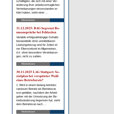
schäf­tig­ten, die sich mit ei­ner Ver­
än­de­rung ih­rer ar­beits­ver­trag­li­chen
Ver­ein­ba­run­gen ein­ver­stan­den er­
klärt ha­ben, steht ei­ner ...
Weiterlesen
31.12.2025: BAG be­grenzt Bo­
nus­an­sprü­che bei Fehl­zei­ten
Va­ria­ble er­folgs­ab­hän­gi­ge Ge­halts­
be­stand­tei­le oh­ne un­mit­tel­ba­ren
Leis­tungs­be­zug sind für Zei­ten ei­
ner El­tern­zeit­zeit im All­ge­mei­nen,
d.h. oh­ne be­son­de­re Ver­ein­ba­run­
gen, nicht zu zah­len.
Weiterlesen
30.11.2025 LAG Stutt­gart: So­
zi­al­plan bei ver­spä­te­ter Wahl
ei­nes Be­triebs­rats?
1. Wird in ei­nem bis­lang be­triebs­
rats­lo­sen Be­trieb ein Be­triebs­rat
erst ge­bil­det, nach­dem der Ar­beit­
ge­ber mit der Um­set­zung der Be­
trieb­s­än­de­rung be­gon­nen hat, steht
dem Be­triebs­rat nach ...
Weiterlesen