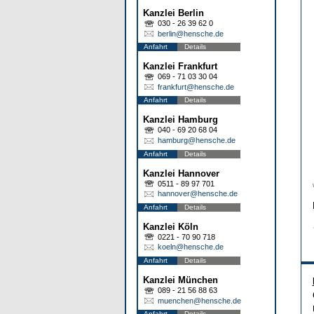
Kanzlei Berlin
030 - 26 39 62 0
berlin@hensche.de
Anfahrt
Details
Kanzlei Frankfurt
069 - 71 03 30 04
frankfurt@hensche.de
Anfahrt
Details
Kanzlei Hamburg
040 - 69 20 68 04
hamburg@hensche.de
Anfahrt
Details
Kanzlei Hannover
0511 - 89 97 701
hannover@hensche.de
Anfahrt
Details
Kanzlei Köln
0221 - 70 90 718
koeln@hensche.de
Anfahrt
Details
Kanzlei München
089 - 21 56 88 63
muenchen@hensche.de
Anfahrt
Details