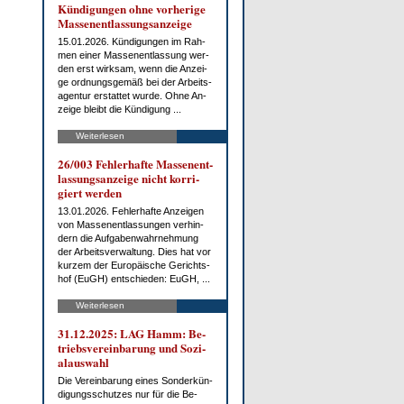
Kün­di­gun­gen oh­ne vor­he­ri­ge
Mas­sen­ent­las­sungs­an­zei­ge
15.01.2026. Kün­di­gun­gen im Rah­
men ei­ner Mas­sen­ent­las­sung wer­
den erst wirk­sam, wenn die An­zei­
ge ord­nungs­ge­mäß bei der Ar­beits­
agen­tur er­stat­tet wur­de. Oh­ne An­
zei­ge bleibt die Kün­di­gung ...
Weiterlesen
26/003 Feh­ler­haf­te Mas­sen­ent­
las­sungs­an­zei­ge nicht kor­ri­
giert wer­den
13.01.2026. Feh­ler­haf­te An­zei­gen
von Mas­sen­ent­las­sun­gen ver­hin­
dern die Auf­ga­ben­wahr­neh­mung
der Ar­beits­ver­wal­tung. Dies hat vor
kur­zem der Eu­ro­päi­sche Ge­richts­
hof (EuGH) ent­schie­den: EuGH, ...
Weiterlesen
31.12.2025: LAG Hamm: Be­
triebs­ver­ein­ba­rung und So­zi­
al­aus­wahl
Die Ver­ein­ba­rung ei­nes Son­der­kün­
di­gungs­schut­zes nur für die Be­