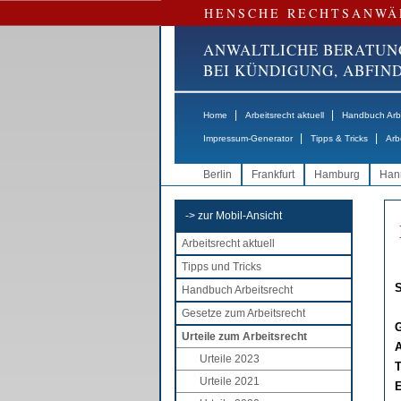
HENSCHE RECHTSANWÄ
ANWALTLICHE BERATUN
BEI KÜNDIGUNG, ABFI
|
|
Home
Arbeitsrecht aktuell
Handbuch Arbe
|
|
Impressum-Generator
Tipps & Tricks
Arb
Berlin
Frankfurt
Hamburg
Han
-> zur Mobil-Ansicht
Arbeitsrecht aktuell
Tipps und Tricks
S
Handbuch Arbeitsrecht
Gesetze zum Arbeitsrecht
G
Urteile zum Arbeitsrecht
A
Urteile 2023
T
Urteile 2021
E