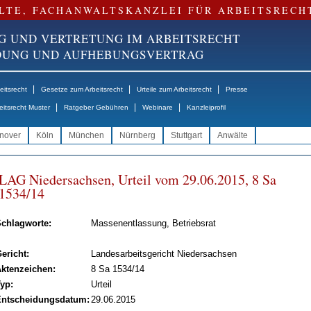
LTE, FACHANWALTSKANZLEI FÜR ARBEITSRECH
G UND VERTRETUNG IM ARBEITSRECHT
NDUNG UND AUFHEBUNGSVERTRAG
|
|
|
itsrecht
Gesetze zum Arbeitsrecht
Urteile zum Arbeitsrecht
Presse
|
|
|
eitsrecht Muster
Ratgeber Gebühren
Webinare
Kanzleiprofil
nover
Köln
München
Nürnberg
Stuttgart
Anwälte
LAG Nie­der­sach­sen, Ur­teil vom 29.06.2015, 8 Sa
1534/14
chlagworte:
Massenentlassung, Betriebsrat
ericht:
Landesarbeitsgericht Niedersachsen
ktenzeichen:
8 Sa 1534/14
yp:
Urteil
ntscheidungsdatum:
29.06.2015