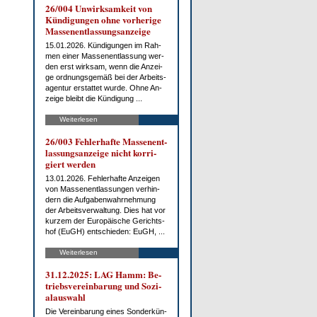
26/004 Un­wirk­sam­keit von
Kün­di­gun­gen oh­ne vor­he­ri­ge
Mas­sen­ent­las­sungs­an­zei­ge
15.01.2026. Kün­di­gun­gen im Rah­
men ei­ner Mas­sen­ent­las­sung wer­
den erst wirk­sam, wenn die An­zei­
ge ord­nungs­ge­mäß bei der Ar­beits­
agen­tur er­stat­tet wur­de. Oh­ne An­
zei­ge bleibt die Kün­di­gung ...
Weiterlesen
26/003 Feh­ler­haf­te Mas­sen­ent­
las­sungs­an­zei­ge nicht kor­ri­
giert wer­den
13.01.2026. Feh­ler­haf­te An­zei­gen
von Mas­sen­ent­las­sun­gen ver­hin­
dern die Auf­ga­ben­wahr­neh­mung
der Ar­beits­ver­wal­tung. Dies hat vor
kur­zem der Eu­ro­päi­sche Ge­richts­
hof (EuGH) ent­schie­den: EuGH, ...
Weiterlesen
31.12.2025: LAG Hamm: Be­
triebs­ver­ein­ba­rung und So­zi­
al­aus­wahl
Die Ver­ein­ba­rung ei­nes Son­der­kün­