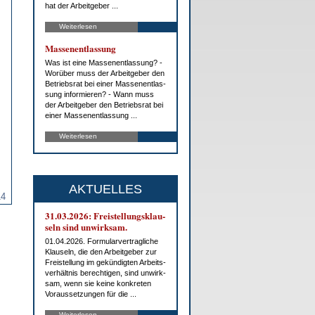
hat der Ar­beit­ge­ber ...
Weiterlesen
Mas­sen­ent­las­sung
Was ist ei­ne Mas­sen­ent­las­sung? -
Wor­über muss der Ar­beit­ge­ber den
Be­triebs­rat bei ei­ner Mas­sen­ent­las­
sung in­for­mie­ren? - Wann muss
der Ar­beit­ge­ber den Be­triebs­rat bei
ei­ner Mas­sen­ent­las­sung ...
Weiterlesen
AKTUELLES
14
31.03.2026: Frei­stel­lungs­klau­
seln sind un­wirk­sam.
01.04.2026. For­mu­lar­ver­trag­li­che
Klau­seln, die den Ar­beit­ge­ber zur
Frei­stel­lung im ge­kün­dig­ten Ar­beits­
ver­hält­nis be­rech­ti­gen, sind un­wirk­
sam, wenn sie kei­ne kon­kre­ten
Vor­aus­set­zun­gen für die ...
Weiterlesen