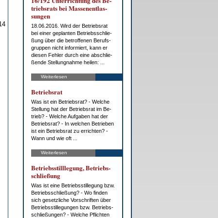
16/192 Un­ter­rich­tung des Be­
triebs­rats bei Mas­sen­ent­las­
sun­gen
14
18.06.2016. Wird der Be­triebs­rat
bei ei­ner ge­plan­ten Be­triebs­schlie­
ßung über die be­trof­fe­nen Be­rufs­
grup­pen nicht in­for­miert, kann er
die­sen Feh­ler durch ei­ne ab­schlie­
ßen­de Stel­lung­nah­me hei­len: ...
Weiterlesen
Be­triebs­rat
Was ist ein Be­triebs­rat? - Wel­che
Stel­lung hat der Be­triebs­rat im Be­
trieb? - Wel­che Auf­ga­ben hat der
Be­triebs­rat? - In wel­chen Be­trie­ben
ist ein Be­triebs­rat zu er­rich­ten? -
Wann und wie oft ...
Weiterlesen
Be­triebs­still­le­gung, Be­triebs­
schlie­ßung
Was ist ei­ne Be­triebs­stil­le­gung bzw.
Be­triebs­schlie­ßung? - Wo fin­den
sich ge­setz­li­che Vor­schrif­ten über
Be­triebs­stil­le­gun­gen bzw. Be­triebs­
schlie­ßun­gen? - Wel­che Pflich­ten