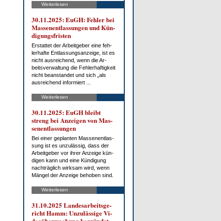
Weiterlesen
30.11.2025: EuGH: Feh­ler bei
Mas­sen­ent­las­sun­gen und Kün­
di­gungs­fris­ten
Er­stat­tet der Ar­beit­ge­ber ei­ne feh­
ler­haf­te Ent­las­sungs­an­zei­ge, ist es
nicht aus­rei­chend, wenn die Ar­
beits­ver­wal­tung die Feh­ler­haf­tig­keit
nicht be­an­stan­det und sich „als
aus­rei­chend in­for­miert ...
Weiterlesen
30.11.2025: EuGH bleibt
streng bei An­zei­gen von Mas­
sen­ent­las­sun­gen
Bei ei­ner ge­plan­ten Mas­sen­ent­las­
sung ist es un­zu­läs­sig, dass der
Ar­beit­ge­ber vor ih­rer An­zei­ge kün­
di­gen kann und ei­ne Kün­di­gung
nach­träg­lich wirk­sam wird, wenn
Män­gel der An­zei­ge be­ho­ben sind.
Weiterlesen
31.10.2025 Lan­des­ar­beits­ge­
richt Hamm: Un­zu­läs­si­ge Vi­
deo­über­wa­chung be­grün­det ...