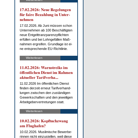
17.02.2026: Neue Re­ge­lun­gen
für fai­re Be­zah­lung in Un­ter­
neh­men
17.02.2026. Ab Ju­ni müs­sen schon
Un­ter­neh­men ab 100 Be­schäf­tig­ten
neue Ent­gelt­tranz­pa­renz­pflich­ten
er­fül­len und bei Lohn­ge­fäl­len Maß­
nah­men er­grei­fen. Grund­la­ge ist ei­
ne ent­spre­chen­de EU-Richt­li­nie.
Weiterlesen
11.02.2026: Warn­streiks im
öf­fent­li­chen Dienst im Rah­men
ak­tu­el­ler Ta­rif­ver­ha...
11.02.2026 Im öf­fent­li­chen Dienst
fin­den der­zeit er­neut Ta­rif­ver­hand­
lun­gen zwi­schen den zu­stän­di­gen
Ge­werk­schaf­ten und den je­wei­li­gen
Ar­beit­ge­ber­ver­tre­tun­gen statt.
Weiterlesen
10.02.2026: Kopf­tuch­zwang
am Flug­ha­fen?
10.02.2026. Mus­li­mi­sche Be­wer­be­
rin­nen nicht ein­zu­stel­len, weil die­se