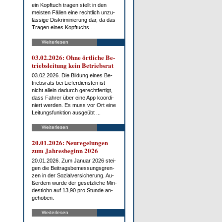
ein Kopf­tuch tra­gen stellt in den
meis­ten Fäl­len ei­ne recht­lich un­zu­
läs­si­ge Dis­kri­mi­nie­rung dar, da das
Tra­gen ei­nes Kopf­tuchs ...
Weiterlesen
03.02.2026: Oh­ne ört­li­che Be­
triebs­lei­tung kein Be­triebs­rat
03.02.2026. Die Bil­dung ei­nes Be­
triebs­rats bei Lie­fer­diens­ten ist
nicht al­lein da­durch ge­recht­fer­tigt,
dass Fah­rer über ei­ne App ko­or­di­
niert wer­den. Es muss vor Ort ei­ne
Lei­tungs­funk­ti­on aus­ge­übt ...
Weiterlesen
20.01.2026: Neu­re­ge­lun­gen
zum Jah­res­be­ginn 2026
20.01.2026. Zum Ja­nu­ar 2026 stei­
gen die Bei­trags­be­mes­sungs­gren­
zen in der So­zi­al­ver­si­che­rung. Au­
ßer­dem wur­de der ge­setz­li­che Min­
dest­lohn auf 13,90 pro St­un­de an­
ge­ho­ben.
Weiterlesen