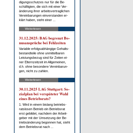
di­gungs­schut­zes nur für die Be­
schäf­tig­ten, die sich mit ei­ner Ver­
än­de­rung ih­rer ar­beits­ver­trag­li­chen
Ver­ein­ba­run­gen ein­ver­stan­den er­
klärt ha­ben, steht ei­ner ...
Weiterlesen
31.12.2025: BAG be­grenzt Bo­
nus­an­sprü­che bei Fehl­zei­ten
Va­ria­ble er­folgs­ab­hän­gi­ge Ge­halts­
be­stand­tei­le oh­ne un­mit­tel­ba­ren
Leis­tungs­be­zug sind für Zei­ten ei­
ner El­tern­zeit­zeit im All­ge­mei­nen,
d.h. oh­ne be­son­de­re Ver­ein­ba­run­
gen, nicht zu zah­len.
Weiterlesen
30.11.2025 LAG Stutt­gart: So­
zi­al­plan bei ver­spä­te­ter Wahl
ei­nes Be­triebs­rats?
1. Wird in ei­nem bis­lang be­triebs­
rats­lo­sen Be­trieb ein Be­triebs­rat
erst ge­bil­det, nach­dem der Ar­beit­
ge­ber mit der Um­set­zung der Be­
trieb­s­än­de­rung be­gon­nen hat, steht
dem Be­triebs­rat nach ...