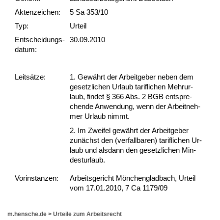
Akten­zeichen:
5 Sa 353/10
Typ:
Urteil
Ent­scheid­ungs­
30.09.2010
datum:
Leit­sätze:
1. Gewährt der Ar­beit­ge­ber ne­ben dem
ge­setz­li­chen Ur­laub ta­rif­li­chen Mehr­ur­
laub, fin­det § 366 Abs. 2 BGB ent­spre­
chen­de An­wen­dung, wenn der Ar­beit­neh­
mer Ur­laub nimmt.
2. Im Zwei­fel gewährt der Ar­beit­ge­ber
zunächst den (ver­fall­ba­ren) ta­rif­li­chen Ur­
laub und als­dann den ge­setz­li­chen Min­
des­t­ur­laub.
Vor­ins­tan­zen:
Arbeitsgericht Mönchengladbach, Urteil
vom 17.01.2010, 7 Ca 1179/09
m.hensche.de
>
Urteile zum Arbeitsrecht