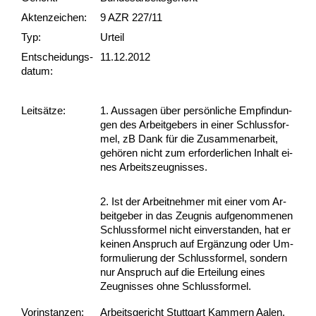
Akten­zeichen:
9 AZR 227/11
Typ:
Urteil
Ent­scheid­ungs­
11.12.2012
datum:
Leit­sätze:
1. Aus­sa­gen über persönli­che Emp­fin­dun­
gen des Ar­beit­ge­bers in ei­ner Schluss­for­
mel, zB Dank für die Zu­sam­men­ar­beit,
gehören nicht zum er­for­der­li­chen In­halt ei­
nes Ar­beits­zeug­nis­ses.
2. Ist der Ar­beit­neh­mer mit ei­ner vom Ar­
beit­ge­ber in das Zeug­nis auf­ge­nom­me­nen
Schluss­for­mel nicht ein­ver­stan­den, hat er
kei­nen An­spruch auf Ergänzung oder Um­
for­mu­lie­rung der Schluss­for­mel, son­dern
nur An­spruch auf die Er­tei­lung ei­nes
Zeug­nis­ses oh­ne Schluss­for­mel.
Vor­ins­tan­zen:
Arbeitsgericht Stuttgart Kammern Aalen,