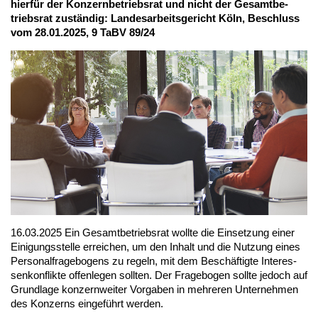
hier­für der Kon­zern­be­triebs­rat und nicht der Ge­samt­be­
triebs­rat zu­stän­dig: Lan­des­ar­beits­ge­richt Köln, Be­schluss
vom 28.01.2025, 9 TaBV 89/24
16.03.2025 Ein Ge­samt­be­triebs­rat woll­te die Ein­set­zung ei­ner
Ei­ni­gungs­stel­le er­rei­chen, um den In­halt und die Nut­zung ei­nes
Per­so­nal­fra­ge­bo­gens zu re­geln, mit dem Be­schäf­tig­te In­ter­es­
sen­kon­flik­te of­fen­le­gen soll­ten. Der Fra­ge­bo­gen soll­te je­doch auf
Grund­la­ge kon­zern­wei­ter Vor­ga­ben in meh­re­ren Un­ter­neh­men
des Kon­zerns ein­ge­führt wer­den.