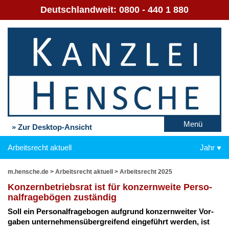
Deutschlandweit:
0800 - 440 1 880
Menü
» Zur Desktop-Ansicht
Arbeitsrecht aktuell
Jahr
m.hensche.de
>
Arbeitsrecht aktuell
>
Arbeitsrecht 2025
Kon­zern­be­triebs­rat ist für kon­zern­wei­te Per­so­
nal­fra­ge­bö­gen zu­stän­dig
Soll ein Per­so­nal­fra­ge­bo­gen auf­grund kon­zern­wei­ter Vor­
ga­ben un­ter­neh­mens­über­grei­fend ein­ge­führt wer­den, ist