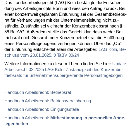
Das Lan­des­ar­beits­ge­richt (LAG) Köln be­stä­tig­te die Ent­schei­
dung des Ar­beits­ge­richts Bonn und wies den An­trag zu­rück. Bei
ei­ner kon­zern­weit ge­plan­ten Ein­füh­rung sei der Ge­samt­be­triebs­
rat für Ver­hand­lun­gen mit der Un­ter­neh­mens­lei­tung nicht zu­
stän­dig. Zu­stän­dig sei viel­mehr der Kon­zern­be­triebs­rat nach §
58 Be­trVG. Au­ßer­dem stell­te das Ge­richt klar, dass we­der Be­
triebs­rat noch Ge­samt- oder Kon­zern­be­triebs­rat die Ein­füh­rung
ei­nes Per­so­nal­fra­ge­bo­gens ver­lan­gen kön­nen. Über das „Ob“
der Ein­füh­rung ent­schei­det al­lein der Ar­beit­ge­ber:
LAG Köln, Be­
schluss vom 28.01.2025, 9 TaBV 89/24
Wei­te­re In­for­ma­tio­nen zu die­sem The­ma fin­den Sie hier:
Up­date
Ar­beits­recht 02|2025
LAG Köln: Zu­stän­dig­keit des Kon­zern­be­
triebs­rats für un­ter­neh­mens­über­grei­fen­de Per­so­nal­fra­ge­bö­gen
Hand­buch Ar­beits­recht: Be­triebs­rat
Hand­buch Ar­beits­recht: Be­triebs­ver­ein­ba­rung
Hand­buch Ar­beits­recht: Ei­ni­gungs­stel­le
Hand­buch Ar­beits­recht:
Mit­be­stim­mung in per­so­nel­len An­ge­
le­gen­hei­ten