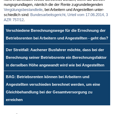
nungs­grund­la­gen, näm­lich die der Ren­te zu­grun­de­lie­gen­den
Ver­gü­tungs­be­stand­tei­le
, bei Ar­bei­tern und An­ge­stell­ten un­ter­
schied­lich sind:
Bun­des­ar­beits­ge­richt, Ur­teil vom 17.06.2014, 3
AZR 757/12
.
Verschiedene Berechnungswege für die Errechnung der
Betriebsrenten bei Arbeitern und Angestellten - geht das?
Der Streitfall: Aachener Busfahrer möchte, dass bei der
Berechnung seiner Betriebsrente ein Berechnungsfaktor
in derselben Höhe angewandt wird wie bei Angestellten
BAG: Betriebsrenten können bei Arbeitern und
Angestellten verschieden berechnet werden, um eine
Gleichbehandlung bei der Gesamtversorgung zu
erreichen