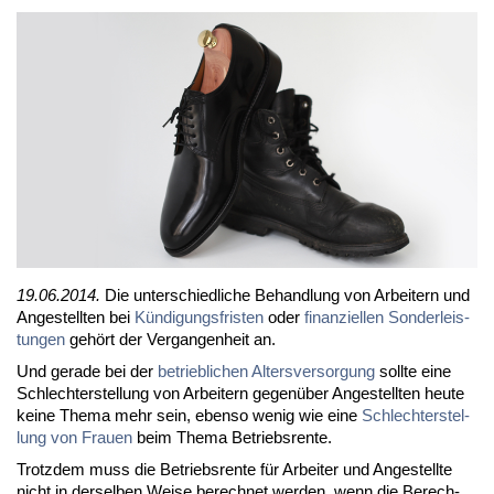
19.06.2014.
Die un­ter­schied­li­che Be­hand­lung von Ar­bei­tern und
An­ge­stell­ten bei
Kün­di­gungs­fris­ten
oder
fi­nan­zi­el­len Son­der­leis­
tun­gen
ge­hört der Ver­gan­gen­heit an.
Und ge­ra­de bei der
be­trieb­li­chen Al­ters­ver­sor­gung
soll­te ei­ne
Schlech­ter­stel­lung von Ar­bei­tern ge­gen­über An­ge­stell­ten heu­te
kei­ne The­ma mehr sein, eben­so we­nig wie ei­ne
Schlech­ter­stel­
lung von Frau­en
beim The­ma Be­triebs­ren­te.
Trotz­dem muss die Be­triebs­ren­te für Ar­bei­ter und An­ge­stell­te
nicht in der­sel­ben Wei­se be­rech­net wer­den, wenn die Be­rech­