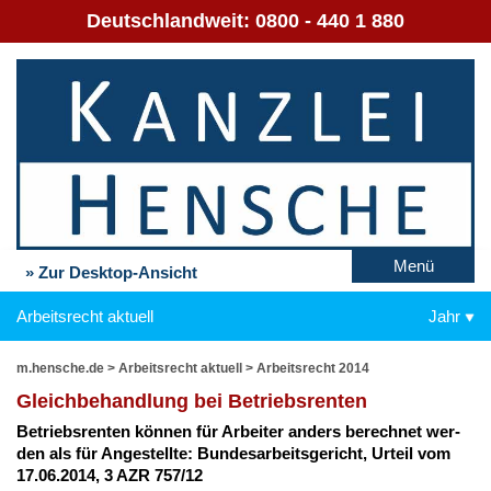
Deutschlandweit:
0800 - 440 1 880
Menü
» Zur Desktop-Ansicht
Arbeitsrecht aktuell
Jahr
m.hensche.de
>
Arbeitsrecht aktuell
>
Arbeitsrecht 2014
Gleich­be­hand­lung bei Be­triebs­ren­ten
Be­triebs­ren­ten kön­nen für Ar­bei­ter an­ders be­rech­net wer­
den als für An­ge­stell­te: Bun­des­ar­beits­ge­richt, Ur­teil vom
17.06.2014, 3 AZR 757/12