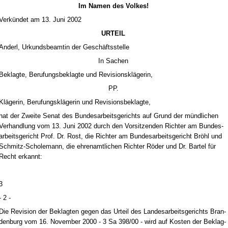
Im Na­men des Vol­kes!
Verkündet am 13. Ju­ni 2002
UR­TEIL
An­derl, Ur­kunds­be­am­tin der Geschäfts­stel­le
In Sa­chen
Be­klag­te, Be­ru­fungs­be­klag­te und Re­vi­si­onskläge­rin,
PP.
Kläge­rin, Be­ru­fungskläge­rin und Re­vi­si­ons­be­klag­te,
hat der Zwei­te Se­nat des Bun­des­ar­beits­ge­richts auf Grund der münd­li­chen
Ver­hand­lung vom 13. Ju­ni 2002 durch den Vor­sit­zen­den Rich­ter am Bun­des­
ar­beits­ge­richt Prof. Dr. Rost, die Rich­ter am Bun­des­ar­beits­ge­richt Bröhl und
Schmitz-Scho­le­mann, die eh­ren­amt­li­chen Rich­ter Röder und Dr. Bar­tel für
Recht er­kannt:
3
- 2 -
Die Re­vi­si­on der Be­klag­ten ge­gen das Ur­teil des Lan­de­sar­beits­ge­richts Bran­
den­burg vom 16. No­vem­ber 2000 - 3 Sa 398/00 - wird auf Kos­ten der Be­klag­