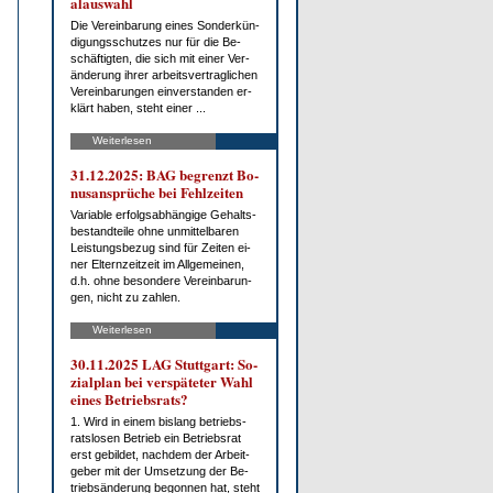
al­aus­wahl
Die Ver­ein­ba­rung ei­nes Son­der­kün­
di­gungs­schut­zes nur für die Be­
schäf­tig­ten, die sich mit ei­ner Ver­
än­de­rung ih­rer ar­beits­ver­trag­li­chen
Ver­ein­ba­run­gen ein­ver­stan­den er­
klärt ha­ben, steht ei­ner ...
Weiterlesen
31.12.2025: BAG be­grenzt Bo­
nus­an­sprü­che bei Fehl­zei­ten
Va­ria­ble er­folgs­ab­hän­gi­ge Ge­halts­
be­stand­tei­le oh­ne un­mit­tel­ba­ren
Leis­tungs­be­zug sind für Zei­ten ei­
ner El­tern­zeit­zeit im All­ge­mei­nen,
d.h. oh­ne be­son­de­re Ver­ein­ba­run­
gen, nicht zu zah­len.
Weiterlesen
30.11.2025 LAG Stutt­gart: So­
zi­al­plan bei ver­spä­te­ter Wahl
ei­nes Be­triebs­rats?
1. Wird in ei­nem bis­lang be­triebs­
rats­lo­sen Be­trieb ein Be­triebs­rat
erst ge­bil­det, nach­dem der Ar­beit­
ge­ber mit der Um­set­zung der Be­
trieb­s­än­de­rung be­gon­nen hat, steht