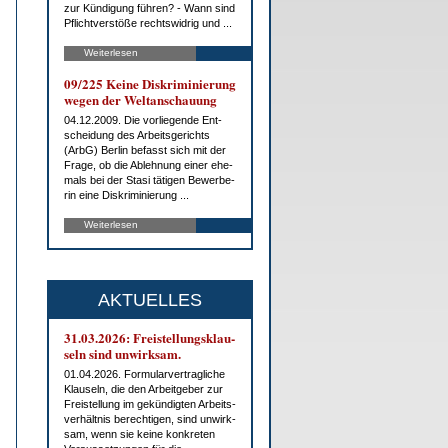
zur Kün­di­gung füh­ren? - Wann sind
Pflicht­ver­stö­ße rechts­wid­rig und ...
Weiterlesen
09/225 Kei­ne Dis­kri­mi­nie­rung
we­gen der Welt­an­schau­ung
04.12.2009. Die vor­lie­gen­de Ent­
schei­dung des Ar­beits­ge­richts
(ArbG) Ber­lin be­fasst sich mit der
Fra­ge, ob die Ab­leh­nung ei­ner ehe­
mals bei der Sta­si tä­ti­gen Be­wer­be­
rin ei­ne Dis­kri­mi­nie­rung ...
Weiterlesen
AKTUELLES
31.03.2026: Frei­stel­lungs­klau­
seln sind un­wirk­sam.
01.04.2026. For­mu­lar­ver­trag­li­che
Klau­seln, die den Ar­beit­ge­ber zur
Frei­stel­lung im ge­kün­dig­ten Ar­beits­
ver­hält­nis be­rech­ti­gen, sind un­wirk­
sam, wenn sie kei­ne kon­kre­ten