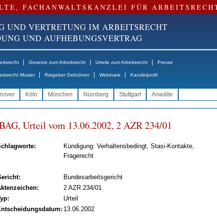
LTE, FACHANWALTSKANZLEI FÜR ARBEITSRECH
G UND VERTRETUNG IM ARBEITSRECHT
NDUNG UND AUFHEBUNGSVERTRAG
|
|
|
itsrecht
Gesetze zum Arbeitsrecht
Urteile zum Arbeitsrecht
Presse
|
|
|
eitsrecht Muster
Ratgeber Gebühren
Webinare
Kanzleiprofil
nover
Köln
München
Nürnberg
Stuttgart
Anwälte
BAG, Ur­teil vom 13.06.2002, 2 AZR 234/01
chlagworte:
Kündigung: Verhaltensbedingt, Stasi-Kontakte,
Fragerecht
ericht:
Bundesarbeitsgericht
ktenzeichen:
2 AZR 234/01
yp:
Urteil
ntscheidungsdatum:
13.06.2002