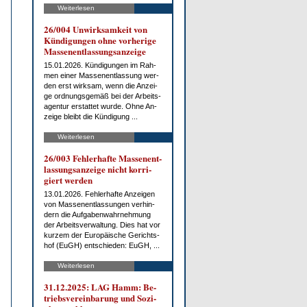
Weiterlesen
26/004 Un­wirk­sam­keit von
Kün­di­gun­gen oh­ne vor­he­ri­ge
Mas­sen­ent­las­sungs­an­zei­ge
15.01.2026. Kün­di­gun­gen im Rah­
men ei­ner Mas­sen­ent­las­sung wer­
den erst wirk­sam, wenn die An­zei­
ge ord­nungs­ge­mäß bei der Ar­beits­
agen­tur er­stat­tet wur­de. Oh­ne An­
zei­ge bleibt die Kün­di­gung ...
Weiterlesen
26/003 Feh­ler­haf­te Mas­sen­ent­
las­sungs­an­zei­ge nicht kor­ri­
giert wer­den
13.01.2026. Feh­ler­haf­te An­zei­gen
von Mas­sen­ent­las­sun­gen ver­hin­
dern die Auf­ga­ben­wahr­neh­mung
der Ar­beits­ver­wal­tung. Dies hat vor
kur­zem der Eu­ro­päi­sche Ge­richts­
hof (EuGH) ent­schie­den: EuGH, ...
Weiterlesen
31.12.2025: LAG Hamm: Be­
triebs­ver­ein­ba­rung und So­zi­