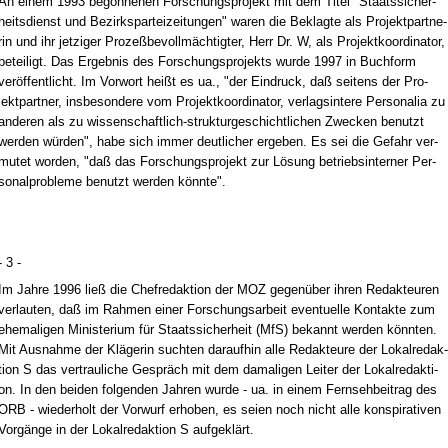
An ei­nem 1993 be­gon­ne­nen For­schungs­pro­jekt mit dem Ti­tel "Staats­si­cher­
heits­dienst und Be­zirks­par­tei­zei­tun­gen" wa­ren die Be­klag­te als Pro­jekt­part­ne­
rin und ihr jet­zi­ger Pro­zeßbe­vollmäch­tig­ter, Herr Dr. W, als Pro­jekt­ko­or­di­na­tor,
be­tei­ligt. Das Er­geb­nis des For­schungs­pro­jekts wur­de 1997 in Buch­form
veröffent­licht. Im Vor­wort heißt es ua., "der Ein­druck, daß sei­tens der Pro­
jekt­part­ner, ins­be­son­de­re vom Pro­jekt­ko­or­di­na­tor, ver­lags­in­te­re Per­so­na­lia zu
an­de­ren als zu wis­sen­schaft­lich-struk­tur­ge­schicht­li­chen Zwe­cken be­nutzt
wer­den würden", ha­be sich im­mer deut­li­cher er­ge­ben. Es sei die Ge­fahr ver­
mu­tet wor­den, "daß das For­schungs­pro­jekt zur Lösung be­triebs­in­ter­ner Per­
so­nal­pro­ble­me be­nutzt wer­den könn­te".
- 3 -
Im Jah­re 1996 ließ die Chef­re­dak­ti­on der MOZ ge­genüber ih­ren Re­dak­teu­ren
ver­lau­ten, daß im Rah­men ei­ner For­schungs­ar­beit even­tu­el­le Kon­tak­te zum
ehe­ma­li­gen Mi­nis­te­ri­um für Staats­si­cher­heit (MfS) be­kannt wer­den könn­ten.
Mit Aus­nah­me der Kläge­rin such­ten dar­auf­hin al­le Re­dak­teu­re der Lo­kal­re­dak­
ti­on S das ver­trau­li­che Gespräch mit dem da­ma­li­gen Lei­ter der Lo­kal­re­dak­ti­
on. In den bei­den fol­gen­den Jah­ren wur­de - ua. in ei­nem Fern­seh­bei­trag des
ORB - wie­der­holt der Vor­wurf er­ho­ben, es sei­en noch nicht al­le kon­spi­ra­ti­ven
Vorgänge in der Lo­kal­re­dak­ti­on S auf­geklärt.