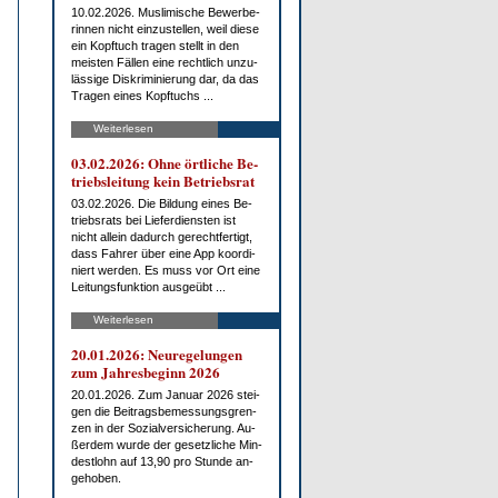
10.02.2026. Mus­li­mi­sche Be­wer­be­
rin­nen nicht ein­zu­stel­len, weil die­se
ein Kopf­tuch tra­gen stellt in den
meis­ten Fäl­len ei­ne recht­lich un­zu­
läs­si­ge Dis­kri­mi­nie­rung dar, da das
Tra­gen ei­nes Kopf­tuchs ...
Weiterlesen
03.02.2026: Oh­ne ört­li­che Be­
triebs­lei­tung kein Be­triebs­rat
03.02.2026. Die Bil­dung ei­nes Be­
triebs­rats bei Lie­fer­diens­ten ist
nicht al­lein da­durch ge­recht­fer­tigt,
dass Fah­rer über ei­ne App ko­or­di­
niert wer­den. Es muss vor Ort ei­ne
Lei­tungs­funk­ti­on aus­ge­übt ...
Weiterlesen
20.01.2026: Neu­re­ge­lun­gen
zum Jah­res­be­ginn 2026
20.01.2026. Zum Ja­nu­ar 2026 stei­
gen die Bei­trags­be­mes­sungs­gren­
zen in der So­zi­al­ver­si­che­rung. Au­
ßer­dem wur­de der ge­setz­li­che Min­
dest­lohn auf 13,90 pro St­un­de an­
ge­ho­ben.