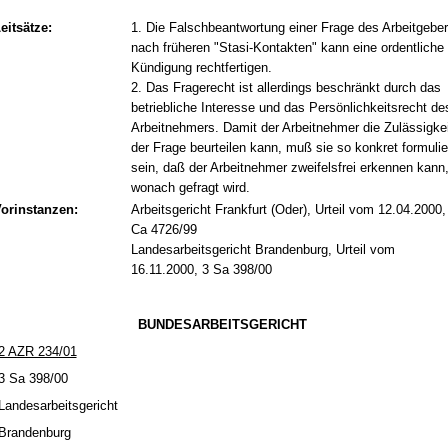
eitsätze:
1. Die Falschbeantwortung einer Frage des Arbeitgebe
nach früheren "Stasi-Kontakten" kann eine ordentliche
Kündigung rechtfertigen.
2. Das Fragerecht ist allerdings beschränkt durch das
betriebliche Interesse und das Persönlichkeitsrecht de
Arbeitnehmers. Damit der Arbeitnehmer die Zulässigkei
der Frage beurteilen kann, muß sie so konkret formulie
sein, daß der Arbeitnehmer zweifelsfrei erkennen kann
wonach gefragt wird.
orinstanzen:
Arbeitsgericht Frankfurt (Oder), Urteil vom 12.04.2000,
Ca 4726/99
Landesarbeitsgericht Brandenburg, Urteil vom
16.11.2000, 3 Sa 398/00
BUN­DES­AR­BEITS­GERICHT
2 AZR 234/01
3 Sa 398/00
Lan­des­ar­beits­ge­richt
Bran­den­burg