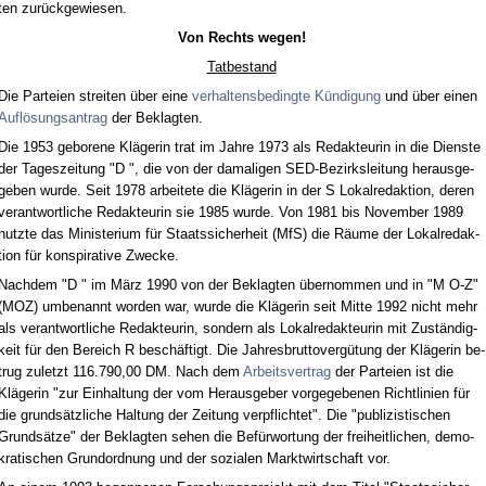
ten zurück­ge­wie­sen.
Von Rechts we­gen!
Tat­be­stand
Die Par­tei­en strei­ten über ei­ne
ver­hal­tens­be­ding­te Kündi­gung
und über ei­nen
Auflösungs­an­trag
der Be­klag­ten.
Die 1953 ge­bo­re­ne Kläge­rin trat im Jah­re 1973 als Re­dak­teu­rin in die Diens­te
der Ta­ges­zei­tung "D ", die von der da­ma­li­gen SED-Be­zirks­lei­tung her­aus­ge­
ge­ben wur­de. Seit 1978 ar­bei­te­te die Kläge­rin in der S Lo­kal­re­dak­ti­on, de­ren
ver­ant­wort­li­che Re­dak­teu­rin sie 1985 wur­de. Von 1981 bis No­vem­ber 1989
nutz­te das Mi­nis­te­ri­um für Staats­si­cher­heit (MfS) die Räume der Lo­kal­re­dak­
ti­on für kon­spi­ra­ti­ve Zwe­cke.
Nach­dem "D " im März 1990 von der Be­klag­ten über­nom­men und in "M O-Z"
(MOZ) um­be­nannt wor­den war, wur­de die Kläge­rin seit Mit­te 1992 nicht mehr
als ver­ant­wort­li­che Re­dak­teu­rin, son­dern als Lo­kal­re­dak­teu­rin mit Zuständig­
keit für den Be­reich R beschäftigt. Die Jah­res­brut­to­vergütung der Kläge­rin be­
trug zu­letzt 116.790,00 DM. Nach dem
Ar­beits­ver­trag
der Par­tei­en ist die
Kläge­rin "zur Ein­hal­tung der vom Her­aus­ge­ber vor­ge­ge­be­nen Richt­li­ni­en für
die grundsätz­li­che Hal­tung der Zei­tung ver­pflich­tet". Die "pu­bli­zis­ti­schen
Grundsätze" der Be­klag­ten se­hen die Befürwor­tung der frei­heit­li­chen, de­mo­
kra­ti­schen Grund­ord­nung und der so­zia­len Markt­wirt­schaft vor.