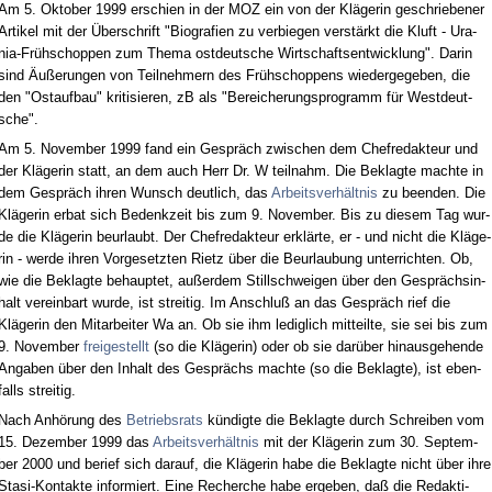
Am 5. Ok­to­ber 1999 er­schien in der MOZ ein von der Kläge­rin ge­schrie­be­ner
Ar­ti­kel mit der Über­schrift "Bio­gra­fi­en zu ver­bie­gen verstärkt die Kluft - Ura­
nia-Frühschop­pen zum The­ma ost­deut­sche Wirt­schafts­ent­wick­lung". Dar­in
sind Äußerun­gen von Teil­neh­mern des Frühschop­pens wie­der­ge­ge­ben, die
den "Ost­auf­bau" kri­ti­sie­ren, zB als "Be­rei­che­rungs­pro­gramm für West­deut­
sche".
Am 5. No­vem­ber 1999 fand ein Gespräch zwi­schen dem Chef­re­dak­teur und
der Kläge­rin statt, an dem auch Herr Dr. W teil­nahm. Die Be­klag­te mach­te in
dem Gespräch ih­ren Wunsch deut­lich, das
Ar­beits­verhält­nis
zu be­en­den. Die
Kläge­rin er­bat sich Be­denk­zeit bis zum 9. No­vem­ber. Bis zu die­sem Tag wur­
de die Kläge­rin be­ur­laubt. Der Chef­re­dak­teur erklärte, er - und nicht die Kläge­
rin - wer­de ih­ren Vor­ge­setz­ten Rietz über die Be­ur­lau­bung un­ter­rich­ten. Ob,
wie die Be­klag­te be­haup­tet, außer­dem Still­schwei­gen über den Gesprächs­in­
halt ver­ein­bart wur­de, ist strei­tig. Im An­schluß an das Gespräch rief die
Kläge­rin den Mit­ar­bei­ter Wa an. Ob sie ihm le­dig­lich mit­teil­te, sie sei bis zum
9. No­vem­ber
frei­ge­stellt
(so die Kläge­rin) oder ob sie darüber hin­aus­ge­hen­de
An­ga­ben über den In­halt des Gesprächs mach­te (so die Be­klag­te), ist eben­
falls strei­tig.
Nach Anhörung des
Be­triebs­rats
kündig­te die Be­klag­te durch Schrei­ben vom
15. De­zem­ber 1999 das
Ar­beits­verhält­nis
mit der Kläge­rin zum 30. Sep­tem­
ber 2000 und be­rief sich dar­auf, die Kläge­rin ha­be die Be­klag­te nicht über ih­re
Sta­si-Kon­tak­te in­for­miert. Ei­ne Re­cher­che ha­be er­ge­ben, daß die Re­dak­ti­