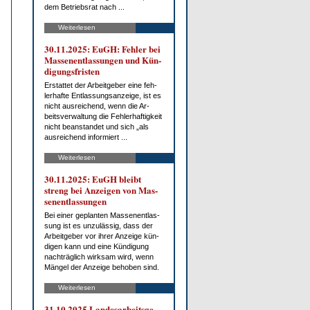
dem Be­triebs­rat nach ...
Weiterlesen
30.11.2025: EuGH: Feh­ler bei
Mas­sen­ent­las­sun­gen und Kün­
di­gungs­fris­ten
Er­stat­tet der Ar­beit­ge­ber ei­ne feh­
ler­haf­te Ent­las­sungs­an­zei­ge, ist es
nicht aus­rei­chend, wenn die Ar­
beits­ver­wal­tung die Feh­ler­haf­tig­keit
nicht be­an­stan­det und sich „als
aus­rei­chend in­for­miert ...
Weiterlesen
30.11.2025: EuGH bleibt
streng bei An­zei­gen von Mas­
sen­ent­las­sun­gen
Bei ei­ner ge­plan­ten Mas­sen­ent­las­
sung ist es un­zu­läs­sig, dass der
Ar­beit­ge­ber vor ih­rer An­zei­ge kün­
di­gen kann und ei­ne Kün­di­gung
nach­träg­lich wirk­sam wird, wenn
Män­gel der An­zei­ge be­ho­ben sind.
Weiterlesen
31.10.2025 Lan­des­ar­beits­ge­