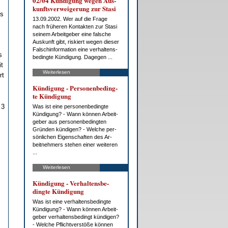
02/04 Kün­di­gung we­gen Aus­
kunfts­ver­wei­ge­rung zur Sta­si
rs
13.09.2002. Wer auf die Fra­ge
nach frü­he­ren Kon­tak­ten zur Sta­si
sei­nem Ar­beit­ge­ber ei­ne fal­sche
Aus­kunft gibt, ris­kiert we­gen die­ser
Falsch­in­for­ma­ti­on ei­ne ver­hal­tens­
s
be­ding­te Kün­di­gung. Da­ge­gen ...
t
Weiterlesen
rt
,
Kün­di­gung - Per­so­nen­be­ding­
te Kün­di­gung
 3
Was ist ei­ne per­so­nen­be­ding­te
Kün­di­gung? - Wann kön­nen Ar­beit­
ge­ber aus per­so­nen­be­ding­ten
Grün­den kün­di­gen? - Wel­che per­
sön­li­chen Ei­gen­schaf­ten des Ar­
beit­neh­mers ste­hen ei­ner wei­te­ren
...
Weiterlesen
Kün­di­gung - Ver­hal­tens­be­
ding­te Kün­di­gung
Was ist ei­ne ver­hal­tens­be­ding­te
Kün­di­gung? - Wann kön­nen Ar­beit­
ge­ber ver­hal­tens­be­dingt kün­di­gen?
- Wel­che Pflicht­ver­stö­ße kön­nen