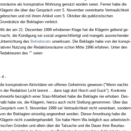
onsräume als kon­spi­ra­ti­ve Woh­nung ge­nutzt wor­den sei­en. Fer­ner ha­be die
Kläge­rin die über das Gespräch vom 5. No­vem­ber ver­ein­bar­te Ver­trau­lich­keit
ge­bro­chen und mit ih­rem Ar­ti­kel vom 5. Ok­to­ber die pu­bli­zis­ti­schen
Grundsätze der Be­klag­ten ver­letzt.
Mit der am 21. De­zem­ber 1999 er­ho­be­nen Kla­ge hat die Kläge­rin gel­tend ge­
macht, die Kündi­gung sei so­zi­al un­ge­recht­fer­tigt und man­gels aus­rei­chen­der
Un­ter­rich­tung des
Be­triebs­rats
un­wirk­sam. Die Be­klag­te ha­be von der kon­spi­
ra­ti­ven Nut­zung der Re­dak­ti­onsräume schon Mit­te 1996 er­fah­ren. Un­ter den
Re­dak­teu­ren des "" sei­en
- 4 -
die kon­spi­ra­ti­ven Ak­ti­vitäten ein of­fe­nes Ge­heim­nis ge­we­sen ("Wenn nachts
in der Re­dak­ti­on Licht brennt ... dann tagt dort Horch und Guck"). Kon­kre­te
Vorwürfe bezüglich ei­ner Sta­si-Mit­ar­beit ha­be die Be­klag­te nie er­ho­ben. Des­
halb ha­be sie, die Kläge­rin, hier­zu auch nicht Stel­lung ge­nom­men. Über das
Gespräch vom 5. No­vem­ber 1999 sei Ver­trau­lich­keit nicht ver­ein­bart, son­dern
von der Be­klag­ten ein­sei­tig an­ge­ord­net wor­den. Die­ser An­ord­nung ha­be die
Kläge­rin nicht zu­wi­der­ge­han­delt. Sie ha­be Herrn Wa le­dig­lich aus ar­beits­tech­
ni­schen Gründen und al­lein über die Tat­sa­che und die Dau­er ih­rer Be­ur­lau­