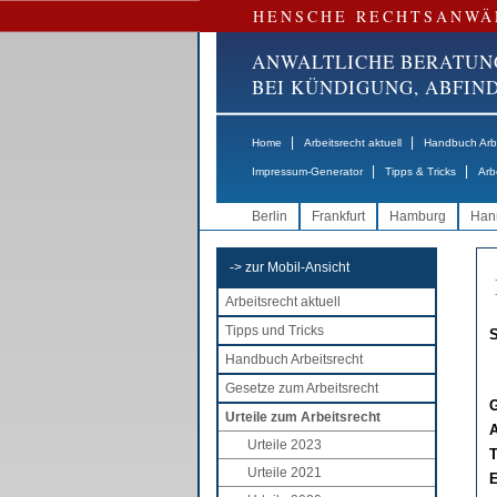
HENSCHE RECHTSANWÄ
ANWALTLICHE BERATUN
BEI KÜNDIGUNG, ABFI
|
|
Home
Arbeitsrecht aktuell
Handbuch Arbe
|
|
Impressum-Generator
Tipps & Tricks
Arb
Berlin
Frankfurt
Hamburg
Han
-> zur Mobil-Ansicht
Arbeitsrecht aktuell
Tipps und Tricks
S
Handbuch Arbeitsrecht
Gesetze zum Arbeitsrecht
G
Urteile zum Arbeitsrecht
A
Urteile 2023
T
Urteile 2021
E