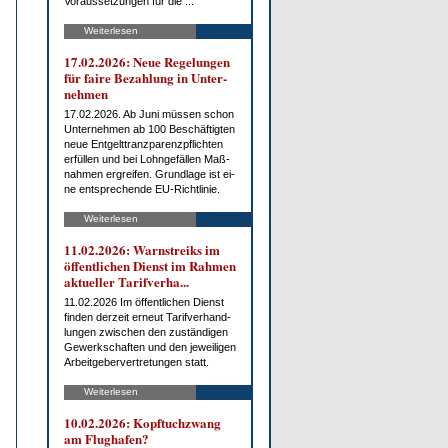
Vor­aus­set­zun­gen für die ...
Weiterlesen
17.02.2026: Neue Re­ge­lun­gen
für fai­re Be­zah­lung in Un­ter­
neh­men
17.02.2026. Ab Ju­ni müs­sen schon
Un­ter­neh­men ab 100 Be­schäf­tig­ten
neue Ent­gelt­tranz­pa­renz­pflich­ten
er­fül­len und bei Lohn­ge­fäl­len Maß­
nah­men er­grei­fen. Grund­la­ge ist ei­
ne ent­spre­chen­de EU-Richt­li­nie.
Weiterlesen
11.02.2026: Warn­streiks im
öf­fent­li­chen Dienst im Rah­men
ak­tu­el­ler Ta­rif­ver­ha...
11.02.2026 Im öf­fent­li­chen Dienst
fin­den der­zeit er­neut Ta­rif­ver­hand­
lun­gen zwi­schen den zu­stän­di­gen
Ge­werk­schaf­ten und den je­wei­li­gen
Ar­beit­ge­ber­ver­tre­tun­gen statt.
Weiterlesen
10.02.2026: Kopf­tuch­zwang
am Flug­ha­fen?