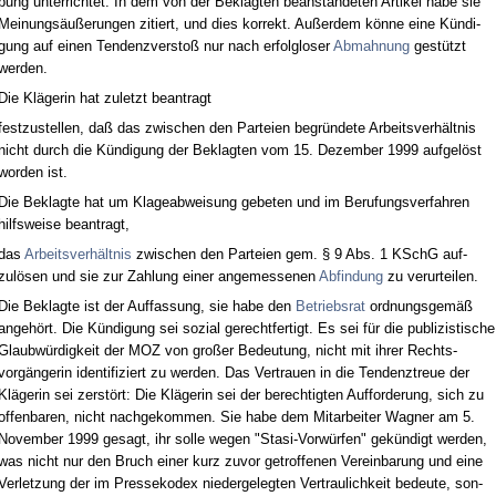
bung un­ter­rich­tet. In dem von der Be­klag­ten be­an­stan­de­ten Ar­ti­kel ha­be sie
Mei­nungsäußerun­gen zi­tiert, und dies kor­rekt. Außer­dem könne ei­ne Kündi­
gung auf ei­nen Ten­denz­ver­s­toß nur nach er­folg­lo­ser
Ab­mah­nung
gestützt
wer­den.
Die Kläge­rin hat zu­letzt be­an­tragt
fest­zu­stel­len, daß das zwi­schen den Par­tei­en be­gründe­te Ar­beits­verhält­nis
nicht durch die Kündi­gung der Be­klag­ten vom 15. De­zem­ber 1999 auf­gelöst
wor­den ist.
Die Be­klag­te hat um Kla­ge­ab­wei­sung ge­be­ten und im Be­ru­fungs­ver­fah­ren
hilfs­wei­se be­an­tragt,
das
Ar­beits­verhält­nis
zwi­schen den Par­tei­en gem. § 9 Abs. 1 KSchG auf­
zulösen und sie zur Zah­lung ei­ner an­ge­mes­se­nen
Ab­fin­dung
zu ver­ur­tei­len.
Die Be­klag­te ist der Auf­fas­sung, sie ha­be den
Be­triebs­rat
ord­nungs­gemäß
an­gehört. Die Kündi­gung sei so­zi­al ge­recht­fer­tigt. Es sei für die pu­bli­zis­ti­sche
Glaubwürdig­keit der MOZ von großer Be­deu­tung, nicht mit ih­rer Rechts­
vorgänge­rin iden­ti­fi­ziert zu wer­den. Das Ver­trau­en in die Ten­denz­treue der
Kläge­rin sei zerstört: Die Kläge­rin sei der be­rech­tig­ten Auf­for­de­rung, sich zu
of­fen­ba­ren, nicht nach­ge­kom­men. Sie ha­be dem Mit­ar­bei­ter Wag­ner am 5.
No­vem­ber 1999 ge­sagt, ihr sol­le we­gen "Sta­si-Vorwürfen" gekündigt wer­den,
was nicht nur den Bruch ei­ner kurz zu­vor ge­trof­fe­nen Ver­ein­ba­rung und ei­ne
Ver­let­zung der im Pres­se­ko­dex nie­der­ge­leg­ten Ver­trau­lich­keit be­deu­te, son­