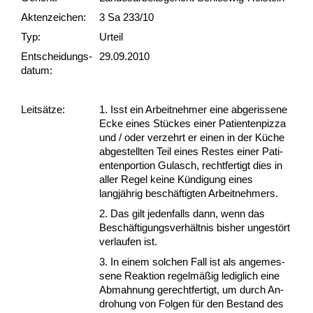
Akten­zeichen:
3 Sa 233/10
Typ:
Urteil
Ent­scheid­ungs­
29.09.2010
datum:
Leit­sätze:
1. Isst ein Ar­beit­neh­mer ei­ne ab­ge­ris­se­ne
Ecke ei­nes Stückes ei­ner Pa­ti­en­ten­piz­za
und / oder ver­zehrt er ei­nen in der Küche
ab­ge­stell­ten Teil ei­nes Res­tes ei­ner Pa­ti­
en­ten­por­ti­on Gu­lasch, recht­fer­tigt dies in
al­ler Re­gel kei­ne Kündi­gung ei­nes
langjährig beschäftig­ten Ar­beit­neh­mers.
2. Das gilt je­den­falls dann, wenn das
Beschäfti­gungs­verhält­nis bis­her un­gestört
ver­lau­fen ist.
3. In ei­nem sol­chen Fall ist als an­ge­mes­
se­ne Re­ak­ti­on re­gelmäßig le­dig­lich ei­ne
Ab­mah­nung ge­recht­fer­tigt, um durch An­
dro­hung von Fol­gen für den Be­stand des