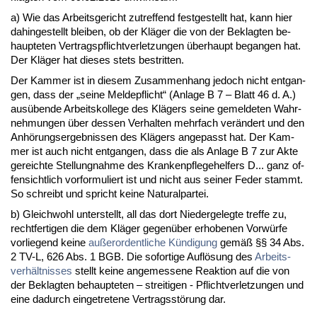
a) Wie das Ar­beits­ge­richt zu­tref­fend fest­ge­stellt hat, kann hier
da­hin­ge­stellt blei­ben, ob der Kläger die von der Be­klag­ten be­
haup­te­ten Ver­trags­pflicht­ver­let­zun­gen über­haupt be­gan­gen hat.
Der Kläger hat die­ses stets be­strit­ten.
Der Kam­mer ist in die­sem Zu­sam­men­hang je­doch nicht ent­gan­
gen, dass der „sei­ne Mel­de­pflicht“ (An­la­ge B 7 – Blatt 46 d. A.)
ausüben­de Ar­beits­kol­le­ge des Klägers sei­ne ge­mel­de­ten Wahr­
neh­mun­gen über des­sen Ver­hal­ten mehr­fach verändert und den
Anhörungs­er­geb­nis­sen des Klägers an­ge­passt hat. Der Kam­
mer ist auch nicht ent­gan­gen, dass die als An­la­ge B 7 zur Ak­te
ge­reich­te Stel­lung­nah­me des Kran­ken­pfle­ge­hel­fers D... ganz of­
fen­sicht­lich vor­for­mu­liert ist und nicht aus sei­ner Fe­der stammt.
So schreibt und spricht kei­ne Na­tu­ral­par­tei.
b) Gleich­wohl un­ter­stellt, all das dort Nie­der­ge­leg­te tref­fe zu,
recht­fer­ti­gen die dem Kläger ge­genüber er­ho­be­nen Vorwürfe
vor­lie­gend kei­ne
außer­or­dent­li­che Kündi­gung
gemäß §§ 34 Abs.
2 TV-L, 626 Abs. 1 BGB. Die so­for­ti­ge Auflösung des
Ar­beits­
verhält­nis­ses
stellt kei­ne an­ge­mes­se­ne Re­ak­ti­on auf die von
der Be­klag­ten be­haup­te­ten – strei­ti­gen - Pflicht­ver­let­zun­gen und
ei­ne da­durch ein­ge­tre­te­ne Ver­tragsstörung dar.