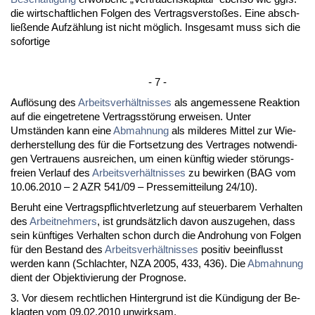
die wirt­schaft­li­chen Fol­gen des Ver­trags­ver­s­toßes. Ei­ne ab­sch­
ließen­de Aufzählung ist nicht möglich. Ins­ge­samt muss sich die
so­for­ti­ge
- 7 -
Auflösung des
Ar­beits­verhält­nis­ses
als an­ge­mes­se­ne Re­ak­ti­on
auf die ein­ge­tre­te­ne Ver­tragsstörung er­wei­sen. Un­ter
Umständen kann ei­ne
Ab­mah­nung
als mil­de­res Mit­tel zur Wie­
der­her­stel­lung des für die Fort­set­zung des Ver­tra­ges not­wen­di­
gen Ver­trau­ens aus­rei­chen, um ei­nen künf­tig wie­der störungs­
frei­en Ver­lauf des
Ar­beits­verhält­nis­ses
zu be­wir­ken (BAG vom
10.06.2010 – 2 AZR 541/09 – Pres­se­mit­tei­lung 24/10).
Be­ruht ei­ne Ver­trags­pflicht­ver­let­zung auf steu­er­ba­rem Ver­hal­ten
des
Ar­beit­neh­mers
, ist grundsätz­lich da­von aus­zu­ge­hen, dass
sein künf­ti­ges Ver­hal­ten schon durch die An­dro­hung von Fol­gen
für den Be­stand des
Ar­beits­verhält­nis­ses
po­si­tiv be­ein­flusst
wer­den kann (Schlach­ter, NZA 2005, 433, 436). Die
Ab­mah­nung
dient der Ob­jek­ti­vie­rung der Pro­gno­se.
3. Vor die­sem recht­li­chen Hin­ter­grund ist die Kündi­gung der Be­
klag­ten vom 09.02.2010 un­wirk­sam.