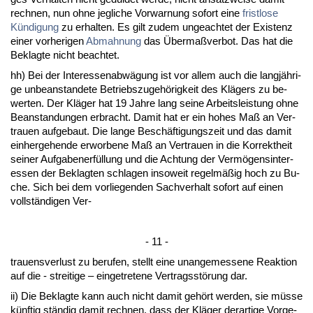
rech­nen, nun oh­ne jeg­li­che Vor­war­nung so­fort ei­ne
frist­lo­se
Kündi­gung
zu er­hal­ten. Es gilt zu­dem un­ge­ach­tet der Exis­tenz
ei­ner vor­he­ri­gen
Ab­mah­nung
das Über­maßver­bot. Das hat die
Be­klag­te nicht be­ach­tet.
hh) Bei der In­ter­es­sen­abwägung ist vor al­lem auch die langjähri­
ge un­be­an­stan­de­te Be­triebs­zu­gehörig­keit des Klägers zu be­
wer­ten. Der Kläger hat 19 Jah­re lang sei­ne Ar­beits­leis­tung oh­ne
Be­an­stan­dun­gen er­bracht. Da­mit hat er ein ho­hes Maß an Ver­
trau­en auf­ge­baut. Die lan­ge Beschäfti­gungs­zeit und das da­mit
ein­her­ge­hen­de er­wor­be­ne Maß an Ver­trau­en in die Kor­rekt­heit
sei­ner Auf­ga­ben­erfüllung und die Ach­tung der Vermögens­in­ter­
es­sen der Be­klag­ten schla­gen in­so­weit re­gelmäßig hoch zu Bu­
che. Sich bei dem vor­lie­gen­den Sach­ver­halt so­fort auf ei­nen
vollständi­gen Ver-
- 11 -
trau­ens­ver­lust zu be­ru­fen, stellt ei­ne un­an­ge­mes­se­ne Re­ak­ti­on
auf die - strei­ti­ge – ein­ge­tre­te­ne Ver­tragsstörung dar.
ii) Die Be­klag­te kann auch nicht da­mit gehört wer­den, sie müsse
künf­tig ständig da­mit rech­nen, dass der Kläger der­ar­ti­ge Vor­ge­