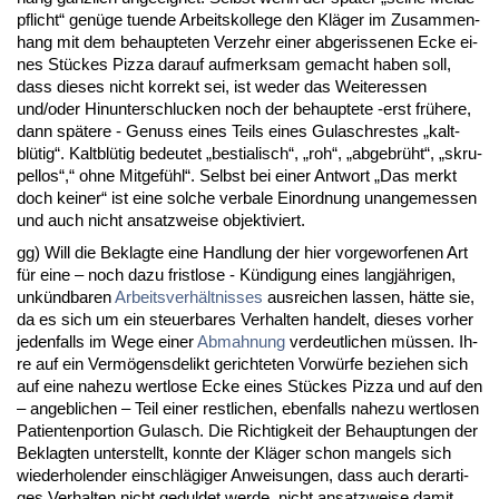
pflicht“ genüge tu­en­de Ar­beits­kol­le­ge den Kläger im Zu­sam­men­
hang mit dem be­haup­te­ten Ver­zehr ei­ner ab­ge­ris­se­nen Ecke ei­
nes Stückes Piz­za dar­auf auf­merk­sam ge­macht ha­ben soll,
dass die­ses nicht kor­rekt sei, ist we­der das Wei­ter­es­sen
und/oder Hin­un­ter­schlu­cken noch der be­haup­te­te -erst frühe­re,
dann späte­re - Ge­nuss ei­nes Teils ei­nes Gu­lasch­res­tes „kalt­
blütig“. Kalt­blütig be­deu­tet „bes­tia­lisch“, „roh“, „ab­ge­brüht“, „skru­
pel­los“,“ oh­ne Mit­gefühl“. Selbst bei ei­ner Ant­wort „Das merkt
doch kei­ner“ ist ei­ne sol­che ver­ba­le Ein­ord­nung un­an­ge­mes­sen
und auch nicht an­satz­wei­se ob­jek­ti­viert.
gg) Will die Be­klag­te ei­ne Hand­lung der hier vor­ge­wor­fe­nen Art
für ei­ne – noch da­zu frist­lo­se - Kündi­gung ei­nes langjähri­gen,
unkünd­ba­ren
Ar­beits­verhält­nis­ses
aus­rei­chen las­sen, hätte sie,
da es sich um ein steu­er­ba­res Ver­hal­ten han­delt, die­ses vor­her
je­den­falls im We­ge ei­ner
Ab­mah­nung
ver­deut­li­chen müssen. Ih­
re auf ein Vermögens­de­likt ge­rich­te­ten Vorwürfe be­zie­hen sich
auf ei­ne na­he­zu wert­lo­se Ecke ei­nes Stückes Piz­za und auf den
– an­geb­li­chen – Teil ei­ner rest­li­chen, eben­falls na­he­zu wert­lo­sen
Pa­ti­en­ten­por­ti­on Gu­lasch. Die Rich­tig­keit der Be­haup­tun­gen der
Be­klag­ten un­ter­stellt, konn­te der Kläger schon man­gels sich
wie­der­ho­len­der ein­schlägi­ger An­wei­sun­gen, dass auch der­ar­ti­
ges Ver­hal­ten nicht ge­dul­det wer­de, nicht an­satz­wei­se da­mit