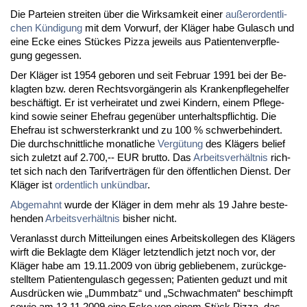
Die Par­tei­en strei­ten über die Wirk­sam­keit ei­ner
außer­or­dent­li­
chen Kündi­gung
mit dem Vor­wurf, der Kläger ha­be Gu­lasch und
ei­ne Ecke ei­nes Stückes Piz­za je­weils aus Pa­ti­en­ten­ver­pfle­
gung ge­ges­sen.
Der Kläger ist 1954 ge­bo­ren und seit Fe­bru­ar 1991 bei der Be­
klag­ten bzw. de­ren Rechts­vorgänge­rin als Kran­ken­pfle­ge­hel­fer
beschäftigt. Er ist ver­hei­ra­tet und zwei Kin­dern, ei­nem Pfle­ge­
kind so­wie sei­ner Ehe­frau ge­genüber un­ter­halts­pflich­tig. Die
Ehe­frau ist schwers­ter­krankt und zu 100 % schwer­be­hin­dert.
Die durch­schnitt­li­che mo­nat­li­che
Vergütung
des Klägers be­lief
sich zu­letzt auf 2.700,-- EUR brut­to. Das
Ar­beits­verhält­nis
rich­
tet sich nach den Ta­rif­verträgen für den öffent­li­chen Dienst. Der
Kläger ist
or­dent­lich unkünd­bar
.
Ab­ge­mahnt
wur­de der Kläger in dem mehr als 19 Jah­re be­ste­
hen­den
Ar­beits­verhält­nis
bis­her nicht.
Ver­an­lasst durch Mit­tei­lun­gen ei­nes Ar­beits­kol­le­gen des Klägers
wirft die Be­klag­te dem Kläger letzt­end­lich jetzt noch vor, der
Kläger ha­be am 19.11.2009 von übrig ge­blie­be­nem, zurück­ge­
stell­tem Pa­ti­en­ten­gu­lasch ge­ges­sen; Pa­ti­en­ten ge­duzt und mit
Aus­drücken wie „Dumm­batz“ und „Schwach­ma­ten“ be­schimpft
so­wie am 13.11.2009 ei­ne Ecke von ei­nem Stück Piz­za, das