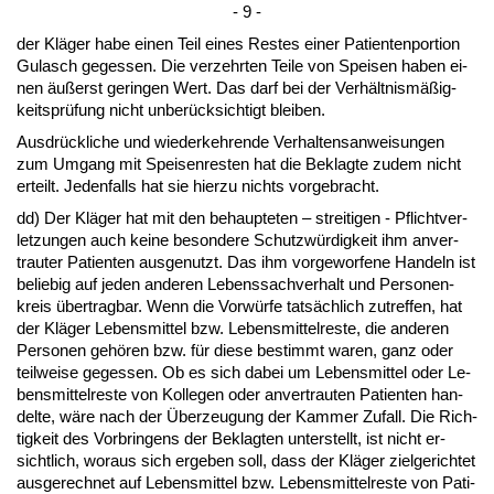
- 9 -
der Kläger ha­be ei­nen Teil ei­nes Res­tes ei­ner Pa­ti­en­ten­por­ti­on
Gu­lasch ge­ges­sen. Die ver­zehr­ten Tei­le von Spei­sen ha­ben ei­
nen äußerst ge­rin­gen Wert. Das darf bei der Verhält­nismäßig­
keitsprüfung nicht un­berück­sich­tigt blei­ben.
Aus­drück­li­che und wie­der­keh­ren­de Ver­hal­tens­an­wei­sun­gen
zum Um­gang mit Spei­sen­res­ten hat die Be­klag­te zu­dem nicht
er­teilt. Je­den­falls hat sie hier­zu nichts vor­ge­bracht.
dd) Der Kläger hat mit den be­haup­te­ten – strei­ti­gen - Pflicht­ver­
let­zun­gen auch kei­ne be­son­de­re Schutzwürdig­keit ihm an­ver­
trau­ter Pa­ti­en­ten aus­ge­nutzt. Das ihm vor­ge­wor­fe­ne Han­deln ist
be­lie­big auf je­den an­de­ren Le­bens­sach­ver­halt und Per­so­nen­
kreis über­trag­bar. Wenn die Vorwürfe tatsächlich zu­tref­fen, hat
der Kläger Le­bens­mit­tel bzw. Le­bens­mit­tel­res­te, die an­de­ren
Per­so­nen gehören bzw. für die­se be­stimmt wa­ren, ganz oder
teil­wei­se ge­ges­sen. Ob es sich da­bei um Le­bens­mit­tel oder Le­
bens­mit­tel­res­te von Kol­le­gen oder an­ver­trau­ten Pa­ti­en­ten han­
del­te, wäre nach der Über­zeu­gung der Kam­mer Zu­fall. Die Rich­
tig­keit des Vor­brin­gens der Be­klag­ten un­ter­stellt, ist nicht er­
sicht­lich, wor­aus sich er­ge­ben soll, dass der Kläger ziel­ge­rich­tet
aus­ge­rech­net auf Le­bens­mit­tel bzw. Le­bens­mit­tel­res­te von Pa­ti­