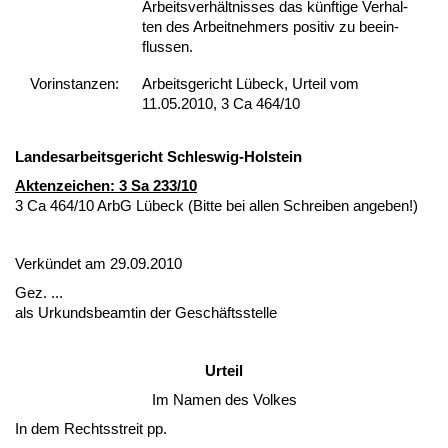
Ar­beits­verhält­nis­ses das künf­ti­ge Ver­hal­
ten des Ar­beit­neh­mers po­si­tiv zu be­ein­
flus­sen.
Vor­ins­tan­zen:
Arbeitsgericht Lübeck, Urteil vom
11.05.2010, 3 Ca 464/10
Lan­des­ar­beits­ge­richt Schles­wig-Hol­stein
Ak­ten­zei­chen: 3 Sa 233/10
3 Ca 464/10 ArbG Lübeck (Bit­te bei al­len Schrei­ben an­ge­ben!)
Verkündet am 29.09.2010
Gez. ...
als Ur­kunds­be­am­tin der Geschäfts­stel­le
Ur­teil
Im Na­men des Vol­kes
In dem Rechts­streit pp.