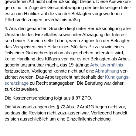
ge­wor­fe­nen Art nicht un­berück­sich­tigt blei­ben. Die­se Aus­wir­kun­
gen sind im Zu­ge der Ge­samt­abwägung der bei­der­sei­ti­gen In­ter­
es­sen im Hin­blick auf die von der Be­klag­ten vor­ge­wor­fe­nen
Pflicht­ver­let­zun­gen un­verhält­nismäßig.
4. Aus den ge­nann­ten Gründen liegt un­ter Berück­sich­ti­gung al­ler
Umstände des Ein­zel­fal­les so­wie un­ter Abwägung der In­ter­es­
sen bei­der Par­tei­en selbst dann, wenn zu­guns­ten der Be­klag­ten
das Ver­spei­sen ei­ner Ecke ei­nes Stückes Piz­za so­wie ei­nes
Teils ei­ner Gu­lasch­re­st­por­ti­on als ge­sche­hen un­ter­stellt wird,
kei­ne Hand­lung des Klägers vor, die es der Be­klag­ten als Ar­beit­
ge­be­rin un­zu­mut­bar macht, das 19¬jähri­ge
Ar­beits­verhält­nis
fort­zu­set­zen. Vor­lie­gend konn­te nicht auf ei­ne
Ab­mah­nung
ver­
zich­tet wer­den. Das Ar­beits­ge­richt hat des­halb der
Kündi­gungs­
schutz­kla­ge
zu Recht statt­ge­ge­ben. Die Be­ru­fung war da­her
zurück­zu­wei­sen.
Die Kos­ten­ent­schei­dung folgt aus § 97 ZPO.
Die Vor­aus­set­zun­gen des § 72 Abs. 2 ArbGG lie­gen nicht vor,
so dass die Re­vi­si­on nicht zu­zu­las­sen war. Vor­lie­gend han­delt
es sich aus­sch­ließlich um ei­ne Ein­zel­fall­ent­schei­dung.