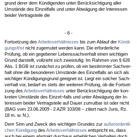
grund de­rer dem Kündi­gen­den un­ter Berück­sich­ti­gung al­ler
Umstände des Ein­zel­falls und un­ter Abwägung der In­ter­es­sen
bei­der Ver­trags­tei­le die
- 6 -
Fort­set­zung des
Ar­beits­verhält­nis­ses
bis zum Ab­lauf der
Kündi­
gungs­frist
nicht zu­ge­mu­tet wer­den kann. Die er­for­der­li­che
Prüfung, ob ein ge­ge­be­ner Le­bens­sach­ver­halt ei­nen wich­ti­gen
Grund dar­stellt, voll­zieht sich zwei­stu­fig: Im Rah­men von § 626
Abs. 1 BGB ist zunächst zu prüfen, ob ein be­stimm­ter Sach­ver­
halt oh­ne die be­son­de­ren Umstände des Ein­zel­falls an sich als
wich­ti­ger Kündi­gungs­grund ge­eig­net ist. Liegt ein sol­cher Sach­
ver­halt vor, be­darf es stets der wei­te­ren Prüfung, ob die Fort­set­
zung des
Ar­beits­verhält­nis­ses
un­ter Berück­sich­ti­gung der kon­
kre­ten Umstände des Ein­zel¬falls und un­ter Abwägung der In­
ter­es­sen bei­der Ver­trags­tei­le auf Dau­er zu­mut­bar ist oder nicht
(BAG vom 23.06.2009 - 2 AZR 103/08 – zi­tiert nach Ju­ris, Rz.
18 m. w. N.).
Dem Sinn und Zweck des wich­ti­gen Grun­des zur
außer­or­dent­li­
chen Kündi­gung
des
Ar­beits­verhält­nis­ses
ent­spricht es, dass
auch bei ei­nem abs­trakt durch­aus er­heb­li­chen Ver­hal­ten doch