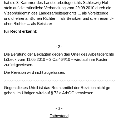
hat die 3. Kam­mer des Lan­des­ar­beits­ge­richts Schles­wig-Hol­
stein auf die münd­li­che Ver­hand­lung vom 29.09.2010 durch die
Vi­ze­präsi­den­tin des Lan­des­ar­beits­ge­richts ... als Vor­sit­zen­de
und d. eh­ren­amt­li­chen Rich­ter ... als Bei­sit­zer und d. eh­ren­amt­li­
chen Rich­ter ... als Bei­sit­zer
für Recht er­kannt:
- 2 -
Die Be­ru­fung der Be­klag­ten ge­gen das Ur­teil des Ar­beits­ge­richts
Lübeck vom 11.05.2010 – 3 Ca 464/10 – wird auf ih­re Kos­ten
zurück­ge­wie­sen.
Die Re­vi­si­on wird nicht zu­ge­las­sen.
.-.-.-.-.-.-.-.-.-.-.-.-.-.-.-.-.-.-.-.-.-.-.-.-.-.-.-.-.-.-.-.-.-.-.-.-.-.-.-.-.-.-.-.-.-.-.-
Ge­gen die­ses Ur­teil ist das Rechts­mit­tel der Re­vi­si­on nicht ge­
ge­ben; im Übri­gen wird auf § 72 a ArbGG ver­wie­sen.
- 3 -
Tat­be­stand