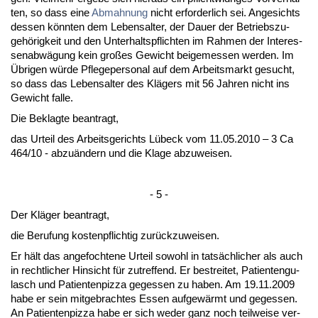
ten, so dass ei­ne
Ab­mah­nung
nicht er­for­der­lich sei. An­ge­sichts
des­sen könn­ten dem Le­bens­al­ter, der Dau­er der Be­triebs­zu­
gehörig­keit und den Un­ter­halts­pflich­ten im Rah­men der In­ter­es­
sen­abwägung kein großes Ge­wicht bei­ge­mes­sen wer­den. Im
Übri­gen würde Pfle­ge­per­so­nal auf dem Ar­beits­markt ge­sucht,
so dass das Le­bens­al­ter des Klägers mit 56 Jah­ren nicht ins
Ge­wicht fal­le.
Die Be­klag­te be­an­tragt,
das Ur­teil des Ar­beits­ge­richts Lübeck vom 11.05.2010 – 3 Ca
464/10 - ab­zuändern und die Kla­ge ab­zu­wei­sen.
- 5 -
Der Kläger be­an­tragt,
die Be­ru­fung kos­ten­pflich­tig zurück­zu­wei­sen.
Er hält das an­ge­foch­te­ne Ur­teil so­wohl in tatsäch­li­cher als auch
in recht­li­cher Hin­sicht für zu­tref­fend. Er be­strei­tet, Pa­ti­en­ten­gu­
lasch und Pa­ti­en­ten­piz­za ge­ges­sen zu ha­ben. Am 19.11.2009
ha­be er sein mit­ge­brach­tes Es­sen auf­gewärmt und ge­ges­sen.
An Pa­ti­en­ten­piz­za ha­be er sich we­der ganz noch teil­wei­se ver­