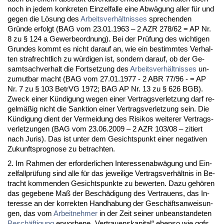
noch in je­dem kon­kre­ten Ein­zel­fal­le ei­ne Abwägung al­ler für und
ge­gen die Lösung des
Ar­beits­verhält­nis­ses
spre­chen­den
Gründe er­folgt (BAG vom 23.01.1963 – 2 AZR 278/62 = AP Nr.
8 zu § 124 a Ge­wer­be­ord­nung). Bei der Prüfung des wich­ti­gen
Grun­des kommt es nicht dar­auf an, wie ein be­stimm­tes Ver­hal­
ten straf­recht­lich zu würdi­gen ist, son­dern dar­auf, ob der Ge­
samt­sach­ver­halt die Fort­set­zung des
Ar­beits­verhält­nis­ses
un­
zu­mut­bar macht (BAG vom 27.01.1977 - 2 ABR 77/96 - = AP
Nr. 7 zu § 103 Be­trVG 1972; BAG AP Nr. 13 zu § 626 BGB).
Zweck ei­ner Kündi­gung we­gen ei­ner Ver­trags­ver­let­zung darf re­
gelmäßig nicht die Sank­ti­on ei­ner Ver­trags­ver­let­zung sein. Die
Kündi­gung dient der Ver­mei­dung des Ri­si­kos wei­te­rer Ver­trags­
ver­let­zun­gen (BAG vom 23.06.2009 – 2 AZR 103/08 – zi­tiert
nach Ju­ris). Das ist un­ter dem Ge­sichts­punkt ei­ner ne­ga­ti­ven
Zu­kunfts­pro­gno­se zu be­trach­ten.
2. Im Rah­men der er­for­der­li­chen In­ter­es­sen­abwägung und Ein­
zel­fall­prüfung sind al­le für das je­wei­li­ge Ver­trags­verhält­nis in Be­
tracht kom­men­den Ge­sichts­punk­te zu be­wer­ten. Da­zu gehören
das ge­ge­be­ne Maß der Beschädi­gung des Ver­trau­ens, das In­
ter­es­se an der kor­rek­ten Hand­ha­bung der Geschäfts­an­wei­sun­
gen, das vom
Ar­beit­neh­mer
in der Zeit sei­ner un­be­an­stan­de­ten
Beschäfti­gung
er­wor­be­ne „Ver­trau­en­s­ka­pi­tal“ eben­so wie ggfs.