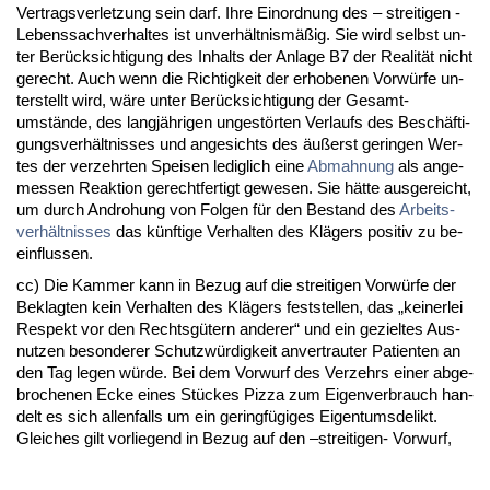
Ver­trags­ver­let­zung sein darf. Ih­re Ein­ord­nung des – strei­ti­gen -
Le­bens­sach­ver­hal­tes ist un­verhält­nismäßig. Sie wird selbst un­
ter Berück­sich­ti­gung des In­halts der An­la­ge B7 der Rea­lität nicht
ge­recht. Auch wenn die Rich­tig­keit der er­ho­be­nen Vorwürfe un­
ter­stellt wird, wäre un­ter Berück­sich­ti­gung der Ge­samt­
umstände, des langjähri­gen un­gestörten Ver­laufs des Beschäfti­
gungs­verhält­nis­ses und an­ge­sichts des äußerst ge­rin­gen Wer­
tes der ver­zehr­ten Spei­sen le­dig­lich ei­ne
Ab­mah­nung
als an­ge­
mes­sen Re­ak­ti­on ge­recht­fer­tigt ge­we­sen. Sie hätte aus­ge­reicht,
um durch An­dro­hung von Fol­gen für den Be­stand des
Ar­beits­
verhält­nis­ses
das künf­ti­ge Ver­hal­ten des Klägers po­si­tiv zu be­
ein­flus­sen.
cc) Die Kam­mer kann in Be­zug auf die strei­ti­gen Vorwürfe der
Be­klag­ten kein Ver­hal­ten des Klägers fest­stel­len, das „kei­ner­lei
Re­spekt vor den Rechtsgütern an­de­rer“ und ein ge­ziel­tes Aus­
nut­zen be­son­de­rer Schutzwürdig­keit an­ver­trau­ter Pa­ti­en­ten an
den Tag le­gen würde. Bei dem Vor­wurf des Ver­zehrs ei­ner ab­ge­
bro­che­nen Ecke ei­nes Stückes Piz­za zum Ei­gen­ver­brauch han­
delt es sich al­len­falls um ein ge­ringfügi­ges Ei­gen­tums­de­likt.
Glei­ches gilt vor­lie­gend in Be­zug auf den –strei­ti­gen- Vor­wurf,