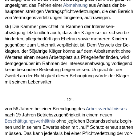
un­ge­eig­net, das Feh­len ei­ner
Ab­mah­nung
aus An­lass der be­
haup­te­ten strei­ti­gen Ver­trags­pflicht­ver­let­zun­gen, die den Be­reich
von Vermögens­ver­let­zun­gen tan­gie­ren, auf­zu­wie­gen.
kk) Die Kam­mer ge­wich­tet im Rah­men der In­ter­es­sen­
abwägung letzt­end­lich auch, dass der Kläger sei­ner schwer­be­
hin­der­ten, pfle­ge­bedürf­ti­gen Ehe­frau so­wie meh­re­ren Kin­dern
ge­genüber zum Un­ter­halt ver­pflich­tet ist. Dem Ver­weis der Be­
klag­ten, der 56jähri­ge Kläger könne auf dem Ar­beits­markt oh­ne
Wei­te­res ei­nen neu­en Ar­beits­platz als Pfle­ge­hel­fer fin­den, wird
dem­ge­genüber im Rah­men der In­ter­es­sen­abwägung vor­lie­gend
kei­ne be­son­de­re Be­deu­tung bei­ge­mes­sen. Un­ge­ach­tet der
Zwei­fel an der Rich­tig­keit die­ser Be­haup­tung würde der Kläger
mit sei­nem Le­bens­al­ter
- 12 -
von 56 Jah­ren bei ei­ner Be­en­di­gung des
Ar­beits­verhält­nis­ses
nach 19 Jah­ren Be­triebs­zu­gehörig­keit in ei­nem neu­en
Beschäfti­gungs­verhält­nis
oh­ne jeg­li­chen Be­stands­schutz be­gin­
nen und in sei­nem Er­werbs­le­ben mit „null“ Schutz er­neut star­ten
müssen. Das kann je­den­falls bei ei­ner Pflicht­ver­let­zung der vor­