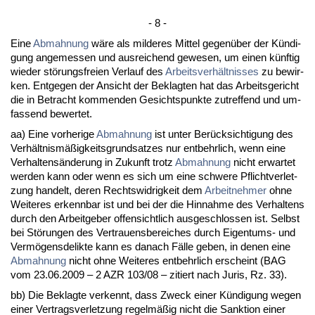
- 8 -
Ei­ne
Ab­mah­nung
wäre als mil­de­res Mit­tel ge­genüber der Kündi­
gung an­ge­mes­sen und aus­rei­chend ge­we­sen, um ei­nen künf­tig
wie­der störungs­frei­en Ver­lauf des
Ar­beits­verhält­nis­ses
zu be­wir­
ken. Ent­ge­gen der An­sicht der Be­klag­ten hat das Ar­beits­ge­richt
die in Be­tracht kom­men­den Ge­sichts­punk­te zu­tref­fend und um­
fas­send be­wer­tet.
aa) Ei­ne vor­he­ri­ge
Ab­mah­nung
ist un­ter Berück­sich­ti­gung des
Verhält­nismäßig­keits­grund­sat­zes nur ent­behr­lich, wenn ei­ne
Ver­hal­tensände­rung in Zu­kunft trotz
Ab­mah­nung
nicht er­war­tet
wer­den kann oder wenn es sich um ei­ne schwe­re Pflicht­ver­let­
zung han­delt, de­ren Rechts­wid­rig­keit dem
Ar­beit­neh­mer
oh­ne
Wei­te­res er­kenn­bar ist und bei der die Hin­nah­me des Ver­hal­tens
durch den Ar­beit­ge­ber of­fen­sicht­lich aus­ge­schlos­sen ist. Selbst
bei Störun­gen des Ver­trau­ens­be­rei­ches durch Ei­gen­tums- und
Vermögens­de­lik­te kann es da­nach Fälle ge­ben, in de­nen ei­ne
Ab­mah­nung
nicht oh­ne Wei­te­res ent­behr­lich er­scheint (BAG
vom 23.06.2009 – 2 AZR 103/08 – zi­tiert nach Ju­ris, Rz. 33).
bb) Die Be­klag­te ver­kennt, dass Zweck ei­ner Kündi­gung we­gen
ei­ner Ver­trags­ver­let­zung re­gelmäßig nicht die Sank­ti­on ei­ner