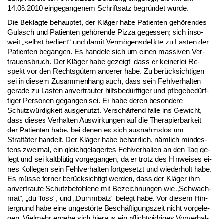
14.06.2010 ein­ge­gan­ge­nem Schrift­satz be­gründet wur­de.
Die Be­klag­te be­haup­tet, der Kläger ha­be Pa­ti­en­ten gehören­des
Gu­lasch und Pa­ti­en­ten gehören­de Piz­za ge­ges­sen; sich in­so­
weit „selbst be­dient“ und da­mit Vermögens­de­lik­te zu Las­ten der
Pa­ti­en­ten be­gan­gen. Es han­de­le sich um ei­nen mas­si­ven Ver­
trau­ens­bruch. Der Kläger ha­be ge­zeigt, dass er kei­ner­lei Re­
spekt vor den Rechtsgütern an­de­rer ha­be. Zu berück­sich­ti­gen
sei in die­sem Zu­sam­men­hang auch, dass sein Fehl­ver­hal­ten
ge­ra­de zu Las­ten an­ver­trau­ter hilfs­bedürf­ti­ger und pfle­ge­bedürf­
ti­ger Per­so­nen ge­gan­gen sei. Er ha­be de­ren be­son­de­re
Schutzwürdig­keit aus­ge­nutzt. Verschärfend fal­le ins Ge­wicht,
dass die­ses Ver­hal­ten Aus­wir­kun­gen auf die The­ra­pier­bar­keit
der Pa­ti­en­ten ha­be, bei de­nen es sich aus­nahms­los um
Straftäter han­delt. Der Kläger ha­be be­harr­lich, nämlich min­des­
tens zwei­mal, ein gleich­ge­la­ger­tes Fehl­ver­hal­ten an den Tag ge­
legt und sei kalt­blütig vor­ge­gan­gen, da er trotz des Hin­wei­ses ei­
nes Kol­le­gen sein Fehl­ver­hal­ten fort­ge­setzt und wie­der­holt ha­be.
Es müsse fer­ner berück­sich­tigt wer­den, dass der Kläger ihm
an­ver­trau­te Schutz­be­foh­le­ne mit Be­zeich­nun­gen wie „Schwach­
mat“, „du Toss“, und „Dumm­batz“ be­legt ha­be. Vor die­sem Hin­
ter­grund ha­be ei­ne un­gestörte Beschäfti­gungs­zeit nicht vor­ge­le­
gen. Viel­mehr er­ge­be sich hier­aus ein pflicht­wid­ri­ges Vor­ver­hal­