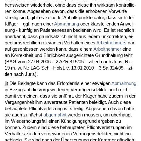
hens­wei­sen wie­der­ho­le, oh­ne dass die­se ihn wirk­sam kon­trol­lie­
ren könne. Ab­ge­se­hen da­von, dass die er­ho­be­nen Vorwürfe
strei­tig sind, gibt es kei­ner­lei An­halts­punk­te dafür, dass sich der
Kläger – ggf. nach ei­ner
Ab­mah­nung
oder klar­stel­len­den An­wei­
sung - künf­tig an Pa­ti­en­ten­es­sen be­die­nen wird. Es ist recht­lich
an­er­kannt, dass grundsätz­lich nicht aus je­dem un­kor­rek­ten, ei­
gen­tums­recht­lich re­le­van­ten Ver­hal­ten ei­nes
Ar­beit­neh­mers
dar­
auf ge­schlos­sen wer­den kann, dass ei­nem
Ar­beit­neh­mer
ei­ne
an Kor­rekt­heit und Ehr­lich­keit aus­ge­rich­te­te Grund­hal­tung fehlt
(BAG vom 27.04.2006 – 2 AZR 415/05 – zi­tiert nach Ju­ris, Rz.
19 m. w. N.; LAG Schl.-Holst. v. 13.01.2010 – 3 Sa 324/09 – zi­
tiert nach Ju­ris).
jj) Die Be­klag­te kann das Er­for­der­nis ei­ner et­wai­gen
Ab­mah­nung
in Be­zug auf die vor­ge­wor­fe­nen Vermögens­de­lik­te auch nicht
da­mit ver­nei­nen, dass sie anführt, der Kläger ha­be zu­dem in der
Ver­gan­gen­heit ihm an­ver­trau­te Pa­ti­en­ten be­lei­digt. Auch die­se
be­haup­te­te Pflicht­ver­let­zung ist strei­tig. Ab­ge­se­hen da­von hätte
sie auch zunächst
ab­ge­mahnt
wer­den müssen, um über­haupt
im Wie­der­ho­lungs­fall ei­nen Kündi­gungs­grund er­ge­ben zu
können. Zu­dem sind die­se be­haup­te­ten Pflicht­ver­let­zun­gen im
Verhält­nis zu den vor­ge­wor­fe­nen Vermögens­de­lik­ten nicht ein­
schlägig. Sie sind nach der Über­zeu­gung der Kam­mer gänz­lich