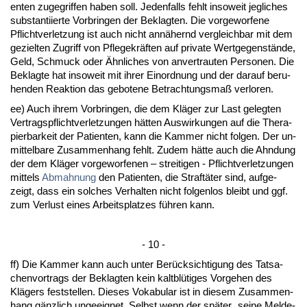
en­ten zu­ge­grif­fen ha­ben soll. Je­den­falls fehlt in­so­weit jeg­li­ches
sub­stan­ti­ier­te Vor­brin­gen der Be­klag­ten. Die vor­ge­wor­fe­ne
Pflicht­ver­let­zung ist auch nicht annähernd ver­gleich­bar mit dem
ge­ziel­ten Zu­griff von Pfle­ge­kräften auf pri­va­te Wert­ge­genstände,
Geld, Schmuck oder Ähn­li­ches von an­ver­trau­ten Per­so­nen. Die
Be­klag­te hat in­so­weit mit ih­rer Ein­ord­nung und der dar­auf be­ru­
hen­den Re­ak­ti­on das ge­bo­te­ne Be­trach­tungs­maß ver­lo­ren.
ee) Auch ih­rem Vor­brin­gen, die dem Kläger zur Last ge­leg­ten
Ver­trags­pflicht­ver­let­zun­gen hätten Aus­wir­kun­gen auf die The­ra­
pier­bar­keit der Pa­ti­en­ten, kann die Kam­mer nicht fol­gen. Der un­
mit­tel­ba­re Zu­sam­men­hang fehlt. Zu­dem hätte auch die Ahn­dung
der dem Kläger vor­ge­wor­fe­nen – strei­ti­gen - Pflicht­ver­let­zun­gen
mit­tels
Ab­mah­nung
den Pa­ti­en­ten, die Straftäter sind, auf­ge­
zeigt, dass ein sol­ches Ver­hal­ten nicht fol­gen­los bleibt und ggf.
zum Ver­lust ei­nes Ar­beits­plat­zes führen kann.
- 10 -
ff) Die Kam­mer kann auch un­ter Berück­sich­ti­gung des Tat­sa­
chen­vor­trags der Be­klag­ten kein kalt­blüti­ges Vor­ge­hen des
Klägers fest­stel­len. Die­ses Vo­ka­bu­lar ist in die­sem Zu­sam­men­
hang gänz­lich un­ge­eig­net. Selbst wenn der später „sei­ne Mel­de­