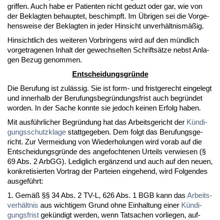
grif­fen. Auch ha­be er Pa­ti­en­ten nicht ge­duzt oder gar, wie von
der Be­klag­ten be­haup­tet, be­schimpft. Im Übri­gen sei die Vor­ge­
hens­wei­se der Be­klag­ten in je­der Hin­sicht un­verhält­nismäßig.
Hin­sicht­lich des wei­te­ren Vor­brin­gens wird auf den münd­lich
vor­ge­tra­ge­nen In­halt der ge­wech­sel­ten Schriftsätze nebst An­la­
gen Be­zug ge­nom­men.
Ent­schei­dungs­gründe
Die Be­ru­fung ist zulässig. Sie ist form- und frist­ge­recht ein­ge­legt
und in­ner­halb der Be­ru­fungs­be­gründungs­frist auch be­gründet
wor­den. In der Sa­che konn­te sie je­doch kei­nen Er­folg ha­ben.
Mit ausführ­li­cher Be­gründung hat das Ar­beits­ge­richt der
Kündi­
gungs­schutz­kla­ge
statt­ge­ge­ben. Dem folgt das Be­ru­fungs­ge­
richt. Zur Ver­mei­dung von Wie­der­ho­lun­gen wird vor­ab auf die
Ent­schei­dungs­gründe des an­ge­foch­te­nen Ur­teils ver­wie­sen (§
69 Abs. 2 ArbGG). Le­dig­lich ergänzend und auch auf den neu­en,
kon­kre­ti­sier­ten Vor­trag der Par­tei­en ein­ge­hend, wird Fol­gen­des
aus­geführt:
1. Gemäß §§ 34 Abs. 2 TV-L, 626 Abs. 1 BGB kann das
Ar­beits­
verhält­nis
aus wich­ti­gem Grund oh­ne Ein­hal­tung ei­ner
Kündi­
gungs­frist
gekündigt wer­den, wenn Tat­sa­chen vor­lie­gen, auf­