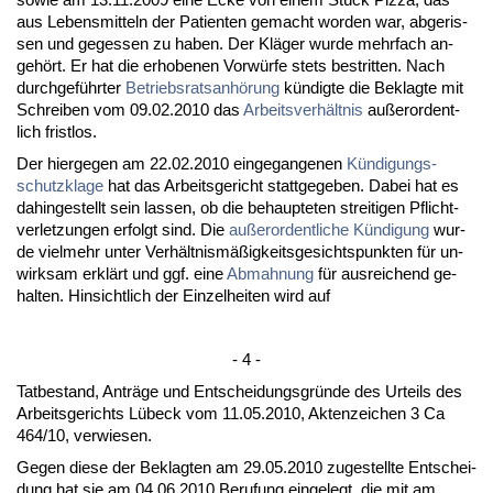
aus Le­bens­mit­teln der Pa­ti­en­ten ge­macht wor­den war, ab­ge­ris­
sen und ge­ges­sen zu ha­ben. Der Kläger wur­de mehr­fach an­
gehört. Er hat die er­ho­be­nen Vorwürfe stets be­strit­ten. Nach
durch­geführ­ter
Be­triebs­rats­anhörung
kündig­te die Be­klag­te mit
Schrei­ben vom 09.02.2010 das
Ar­beits­verhält­nis
außer­or­dent­
lich frist­los.
Der hier­ge­gen am 22.02.2010 ein­ge­gan­ge­nen
Kündi­gungs­
schutz­kla­ge
hat das Ar­beits­ge­richt statt­ge­ge­ben. Da­bei hat es
da­hin­ge­stellt sein las­sen, ob die be­haup­te­ten strei­ti­gen Pflicht­
ver­let­zun­gen er­folgt sind. Die
außer­or­dent­li­che Kündi­gung
wur­
de viel­mehr un­ter Verhält­nismäßig­keits­ge­sichts­punk­ten für un­
wirk­sam erklärt und ggf. ei­ne
Ab­mah­nung
für aus­rei­chend ge­
hal­ten. Hin­sicht­lich der Ein­zel­hei­ten wird auf
- 4 -
Tat­be­stand, Anträge und Ent­schei­dungs­gründe des Ur­teils des
Ar­beits­ge­richts Lübeck vom 11.05.2010, Ak­ten­zei­chen 3 Ca
464/10, ver­wie­sen.
Ge­gen die­se der Be­klag­ten am 29.05.2010 zu­ge­stell­te Ent­schei­
dung hat sie am 04.06.2010 Be­ru­fung ein­ge­legt, die mit am