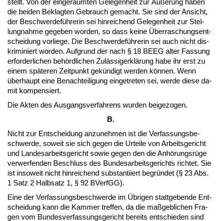
stellt. Von der ein­geräum­ten Ge­le­gen­heit zur Äußerung ha­ben
die bei­den Be­klag­ten Ge­brauch ge­macht. Sie sind der An­sicht,
der Be­schwer­deführe­rin sei hin­rei­chend Ge­le­gen­heit zur Stel­
lung­nah­me ge­ge­ben wor­den, so dass kei­ne Über­ra­schungs­ent­
schei­dung vor­lie­ge. Die Be­schwer­deführe­rin sei auch nicht dis­
kri­mi­niert wor­den. Auf­grund der nach § 18 BEEG al­ter Fas­sung
er­for­der­li­chen behörd­li­chen Zulässi­gerklärung ha­be ihr erst zu
ei­nem späte­ren Zeit­punkt gekündigt wer­den können. Wenn
über­haupt ei­ne Be­nach­tei­li­gung ein­ge­tre­ten sei, wer­de die­se da­
mit kom­pen­siert.
Die Ak­ten des Aus­gangs­ver­fah­rens wur­den bei­ge­zo­gen.
B.
Nicht zur Ent­schei­dung an­zu­neh­men ist die Ver­fas­sungs­be­
schwer­de, so­weit sie sich ge­gen die Ur­tei­le von Ar­beits­ge­richt
und Lan­des­ar­beits­ge­richt so­wie ge­gen den die Anhörungsrüge
ver­wer­fen­den Be­schluss des Bun­des­ar­beits­ge­richts rich­tet. Sie
ist in­so­weit nicht hin­rei­chend sub­stan­ti­iert be­gründet (§ 23 Abs.
1 Satz 2 Halb­satz 1, § 92 BVerfGG).
Ei­ne der Ver­fas­sungs­be­schwer­de im Übri­gen statt­ge­ben­de Ent­
schei­dung kann die Kam­mer tref­fen, da die maßgeb­li­chen Fra­
gen vom Bun­des­ver­fas­sungs­ge­richt be­reits ent­schie­den sind