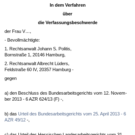
In dem Ver­fah­ren
über
die Ver­fas­sungs­be­schwer­de
der Frau V…,
- Be­vollmäch­tig­te:
1. Rechts­an­walt Jo­hann S. Po­li­tis,
Born­s­traße 1, 20146 Ham­burg,
2. Rechts­an­walt Al­brecht Lüders,
Feld­s­traße 60 IV, 20357 Ham­burg -
ge­gen
a) den Be­schluss des Bun­des­ar­beits­ge­richts vom 12. No­vem­
ber 2013 - 6 AZR 624/13 (F) -,
b) das
Ur­teil des Bun­des­ar­beits­ge­richts vom 25. April 2013 - 6
AZR 49/12
-,
c) das Ur­teil des Hes­si­schen Lan­des­ar­beits­ge­richts vom 31.