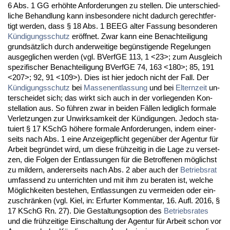
6 Abs. 1 GG erhöhte An­for­de­run­gen zu stel­len. Die un­ter­schied­
li­che Be­hand­lung kann ins­be­son­de­re nicht da­durch ge­recht­fer­
tigt wer­den, dass § 18 Abs. 1 BEEG al­ter Fas­sung be­son­de­ren
Kündi­gungs­schutz
eröff­net. Zwar kann ei­ne Be­nach­tei­li­gung
grundsätz­lich durch an­der­wei­ti­ge begüns­ti­gen­de Re­ge­lun­gen
aus­ge­gli­chen wer­den (vgl. BVerfGE 113, 1 <23>; zum Aus­gleich
spe­zi­fi­scher Be­nach­tei­li­gung BVerfGE 74, 163 <180>; 85, 191
<207>; 92, 91 <109>). Dies ist hier je­doch nicht der Fall. Der
Kündi­gungs­schutz
bei
Mas­sen­ent­las­sung
und bei
El­tern­zeit
un­
ter­schei­det sich; das wirkt sich auch in der vor­lie­gen­den Kon­
stel­la­ti­on aus. So führen zwar in bei­den Fällen le­dig­lich for­ma­le
Ver­let­zun­gen zur Un­wirk­sam­keit der Kündi­gun­gen. Je­doch sta­
tu­iert § 17 KSchG höhe­re for­ma­le An­for­de­run­gen, in­dem ei­ner­
seits nach Abs. 1 ei­ne An­zei­ge­pflicht ge­genüber der Agen­tur für
Ar­beit be­gründet wird, um die­se frühzei­tig in die La­ge zu ver­set­
zen, die Fol­gen der Ent­las­sun­gen für die Be­trof­fe­nen möglichst
zu mil­dern, an­de­rer­seits nach Abs. 2 aber auch der
Be­triebs­rat
um­fas­send zu un­ter­rich­ten und mit ihm zu be­ra­ten ist, wel­che
Möglich­kei­ten be­ste­hen, Ent­las­sun­gen zu ver­mei­den oder ein­
zu­schränken (vgl. Kiel, in: Er­fur­ter Kom­men­tar, 16. Aufl. 2016, §
17 KSchG Rn. 27). Die Ge­stal­tungs­op­ti­on des
Be­triebs­ra­tes
und die frühzei­ti­ge Ein­schal­tung der Agen­tur für Ar­beit schon vor