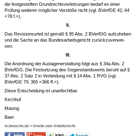
die fest­ge­stell­ten Grund­rechts­ver­let­zun­gen be­darf es ei­ner
Prüfung wei­te­rer mögli­cher Verstöße nicht (vgl. BVerfGE 42, 64
<78 f.>).
II.
Das Re­vi­si­ons­ur­teil ist gemäß § 95 Abs. 2 BVerfGG auf­zu­he­ben
und die Sa­che an das Bun­des­ar­beits­ge­richt zurück­zu­ver­wei­
sen.
III.
Die An­ord­nung der Aus­la­gen­er­stat­tung folgt aus § 34a Abs. 2
BVerfGG. Die Fest­set­zung des Ge­gen­stands­werts be­ruht auf §
37 Abs. 2 Satz 2 in Ver­bin­dung mit § 14 Abs. 1 RVG (vgl.
BVerfGE 79, 365 <366 ff.>).
Die­se Ent­schei­dung ist un­an­fecht­bar.
Kirch­hof
Ma­sing
Ba­er
m.hensche.de
>
Urteile zum Arbeitsrecht