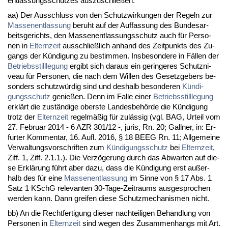
ent­las­sungs­schut­zes aus­zu­sch­ließen.
aa) Der Aus­schluss von den Schutz­wir­kun­gen der Re­geln zur
Mas­sen­ent­las­sung
be­ruht auf der Auf­fas­sung des Bun­des­ar­
beits­ge­richts, den Mas­sen­ent­las­sungs­schutz auch für Per­so­
nen in
El­tern­zeit
aus­sch­ließlich an­hand des Zeit­punkts des Zu­
gangs der Kündi­gung zu be­stim­men. Ins­be­son­de­re in Fällen der
Be­triebs­still­le­gung
er­gibt sich dar­aus ein ge­rin­ge­res Schutz­ni­
veau für Per­so­nen, die nach dem Wil­len des Ge­setz­ge­bers be­
son­ders schutzwürdig sind und des­halb be­son­de­ren
Kündi­
gungs­schutz
ge­nießen. Denn im Fal­le ei­ner
Be­triebs­still­le­gung
erklärt die zuständi­ge obers­te Lan­des­behörde die Kündi­gung
trotz der
El­tern­zeit
re­gelmäßig für zulässig (vgl. BAG, Ur­teil vom
27. Fe­bru­ar 2014 - 6 AZR 301/12 -, ju­ris, Rn. 20; Gall­ner, in: Er­
fur­ter Kom­men­tar, 16. Aufl. 2016, § 18 BEEG Rn. 11; All­ge­mei­ne
Ver­wal­tungs­vor­schrif­ten zum
Kündi­gungs­schutz
bei
El­tern­zeit
,
Ziff. 1, Ziff. 2.1.1.). Die Verzöge­rung durch das Ab­war­ten auf die­
se Erklärung führt aber da­zu, dass die Kündi­gung erst außer­
halb des für ei­ne
Mas­sen­ent­las­sung
im Sin­ne von § 17 Abs. 1
Satz 1 KSchG re­le­van­ten 30-Ta­ge-Zeit­raums aus­ge­spro­chen
wer­den kann. Dann grei­fen die­se Schutz­me­cha­nis­men nicht.
bb) An die Recht­fer­ti­gung die­ser nach­tei­li­gen Be­hand­lung von
Per­so­nen in
El­tern­zeit
sind we­gen des Zu­sam­men­hangs mit Art.