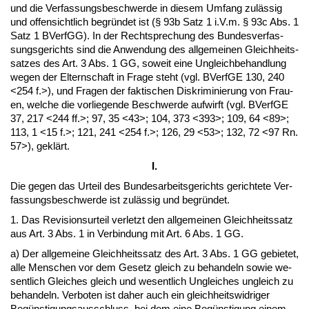
und die Ver­fas­sungs­be­schwer­de in die­sem Um­fang zulässig
und of­fen­sicht­lich be­gründet ist (§ 93b Satz 1 i.V.m. § 93c Abs. 1
Satz 1 BVerfGG). In der Recht­spre­chung des Bun­des­ver­fas­
sungs­ge­richts sind die An­wen­dung des all­ge­mei­nen Gleich­heits­
sat­zes des Art. 3 Abs. 1 GG, so­weit ei­ne Un­gleich­be­hand­lung
we­gen der El­tern­schaft in Fra­ge steht (vgl. BVerfGE 130, 240
<254 f.>), und Fra­gen der fak­ti­schen Dis­kri­mi­nie­rung von Frau­
en, wel­che die vor­lie­gen­de Be­schwer­de auf­wirft (vgl. BVerfGE
37, 217 <244 ff.>; 97, 35 <43>; 104, 373 <393>; 109, 64 <89>;
113, 1 <15 f.>; 121, 241 <254 f.>; 126, 29 <53>; 132, 72 <97 Rn.
57>), geklärt.
I.
Die ge­gen das Ur­teil des Bun­des­ar­beits­ge­richts ge­rich­te­te Ver­
fas­sungs­be­schwer­de ist zulässig und be­gründet.
1. Das Re­vi­si­ons­ur­teil ver­letzt den all­ge­mei­nen Gleich­heits­satz
aus Art. 3 Abs. 1 in Ver­bin­dung mit Art. 6 Abs. 1 GG.
a) Der all­ge­mei­ne Gleich­heits­satz des Art. 3 Abs. 1 GG ge­bie­tet,
al­le Men­schen vor dem Ge­setz gleich zu be­han­deln so­wie we­
sent­lich Glei­ches gleich und we­sent­lich Un­glei­ches un­gleich zu
be­han­deln. Ver­bo­ten ist da­her auch ein gleich­heits­wid­ri­ger
Begüns­ti­gungs­aus­schluss, bei dem ei­ne Begüns­ti­gung ei­nem