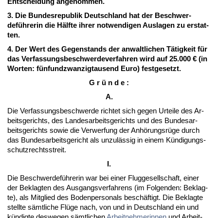
Ent­schei­dung an­ge­nom­men.
3. Die Bun­des­re­pu­blik Deutsch­land hat der Be­schwer­
deführe­rin die Hälf­te ih­rer not­wen­di­gen Aus­la­gen zu er­stat­
ten.
4. Der Wert des Ge­gen­stands der an­walt­li­chen Tätig­keit für
das Ver­fas­sungs­be­schwer­de­ver­fah­ren wird auf 25.000 € (in
Wor­ten: fünf­und­zwan­zig­tau­send Eu­ro) fest­ge­setzt.
G r ü n d e :
A.
Die Ver­fas­sungs­be­schwer­de rich­tet sich ge­gen Ur­tei­le des Ar­
beits­ge­richts, des Lan­des­ar­beits­ge­richts und des Bun­des­ar­
beits­ge­richts so­wie die Ver­wer­fung der Anhörungsrüge durch
das Bun­des­ar­beits­ge­richt als un­zulässig in ei­nem Kündi­gungs­
schutz­rechts­streit.
I.
Die Be­schwer­deführe­rin war bei ei­ner Flug­ge­sell­schaft, ei­ner
der Be­klag­ten des Aus­gangs­ver­fah­rens (im Fol­gen­den: Be­klag­
te), als Mit­glied des Bo­den­per­so­nals beschäftigt. Die Be­klag­te
stell­te sämt­li­che Flüge nach, von und in Deutsch­land ein und
kündig­te des­we­gen sämt­li­chen
Ar­beit­neh­me­rin­nen
und Ar­beit­