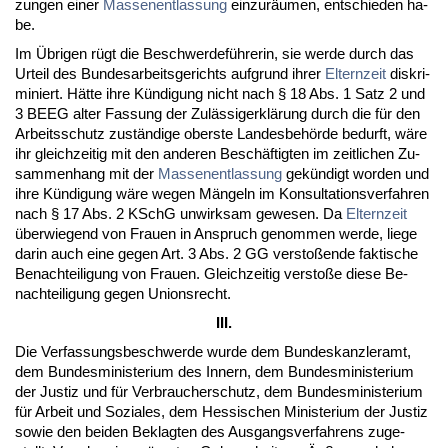
zun­gen ei­ner
Mas­sen­ent­las­sung
ein­zuräum­en, ent­schie­den ha­
be.
Im Übri­gen rügt die Be­schwer­deführe­rin, sie wer­de durch das
Ur­teil des Bun­des­ar­beits­ge­richts auf­grund ih­rer
El­tern­zeit
dis­kri­
mi­niert. Hätte ih­re Kündi­gung nicht nach § 18 Abs. 1 Satz 2 und
3 BEEG al­ter Fas­sung der Zulässi­gerklärung durch die für den
Ar­beits­schutz zuständi­ge obers­te Lan­des­behörde be­durft, wäre
ihr gleich­zei­tig mit den an­de­ren Beschäftig­ten im zeit­li­chen Zu­
sam­men­hang mit der
Mas­sen­ent­las­sung
gekündigt wor­den und
ih­re Kündi­gung wäre we­gen Mängeln im Kon­sul­ta­ti­ons­ver­fah­ren
nach § 17 Abs. 2 KSchG un­wirk­sam ge­we­sen. Da
El­tern­zeit
über­wie­gend von Frau­en in An­spruch ge­nom­men wer­de, lie­ge
dar­in auch ei­ne ge­gen Art. 3 Abs. 2 GG ver­s­toßen­de fak­ti­sche
Be­nach­tei­li­gung von Frau­en. Gleich­zei­tig ver­s­toße die­se Be­
nach­tei­li­gung ge­gen Uni­ons­recht.
III.
Die Ver­fas­sungs­be­schwer­de wur­de dem Bun­des­kanz­ler­amt,
dem Bun­des­mi­nis­te­ri­um des In­nern, dem Bun­des­mi­nis­te­ri­um
der Jus­tiz und für Ver­brau­cher­schutz, dem Bun­des­mi­nis­te­ri­um
für Ar­beit und So­zia­les, dem Hes­si­schen Mi­nis­te­ri­um der Jus­tiz
so­wie den bei­den Be­klag­ten des Aus­gangs­ver­fah­rens zu­ge­