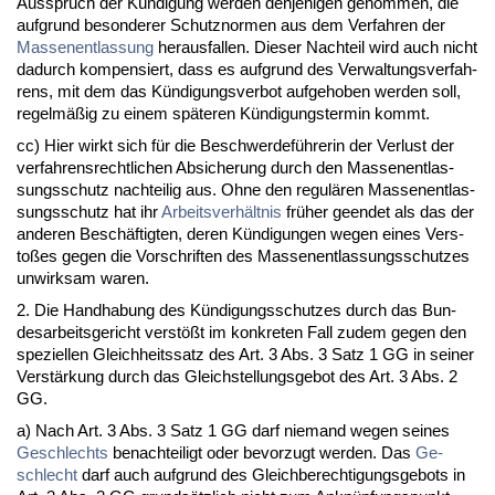
Aus­spruch der Kündi­gung wer­den den­je­ni­gen ge­nom­men, die
auf­grund be­son­de­rer Schutz­nor­men aus dem Ver­fah­ren der
Mas­sen­ent­las­sung
her­aus­fal­len. Die­ser Nach­teil wird auch nicht
da­durch kom­pen­siert, dass es auf­grund des Ver­wal­tungs­ver­fah­
rens, mit dem das Kündi­gungs­ver­bot auf­ge­ho­ben wer­den soll,
re­gelmäßig zu ei­nem späte­ren Kündi­gungs­ter­min kommt.
cc) Hier wirkt sich für die Be­schwer­deführe­rin der Ver­lust der
ver­fah­rens­recht­li­chen Ab­si­che­rung durch den Mas­sen­ent­las­
sungs­schutz nach­tei­lig aus. Oh­ne den re­gulären Mas­sen­ent­las­
sungs­schutz hat ihr
Ar­beits­verhält­nis
früher ge­en­det als das der
an­de­ren Beschäftig­ten, de­ren Kündi­gun­gen we­gen ei­nes Ver­s­
toßes ge­gen die Vor­schrif­ten des Mas­sen­ent­las­sungs­schut­zes
un­wirk­sam wa­ren.
2. Die Hand­ha­bung des Kündi­gungs­schut­zes durch das Bun­
des­ar­beits­ge­richt verstößt im kon­kre­ten Fall zu­dem ge­gen den
spe­zi­el­len Gleich­heits­satz des Art. 3 Abs. 3 Satz 1 GG in sei­ner
Verstärkung durch das Gleich­stel­lungs­ge­bot des Art. 3 Abs. 2
GG.
a) Nach Art. 3 Abs. 3 Satz 1 GG darf nie­mand we­gen sei­nes
Ge­schlechts
be­nach­tei­ligt oder be­vor­zugt wer­den. Das
Ge­
schlecht
darf auch auf­grund des Gleich­be­rech­ti­gungs­ge­bots in