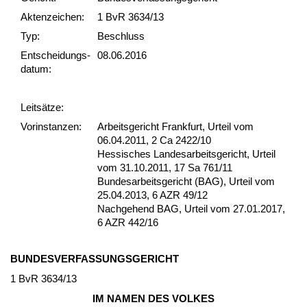
Akten­zeichen:
1 BvR 3634/13
Typ:
Beschluss
Ent­scheid­ungs­
08.06.2016
datum:
Leit­sätze:
Vor­ins­tan­zen:
Arbeitsgericht Frankfurt, Urteil vom
06.04.2011, 2 Ca 2422/10
Hessisches Landesarbeitsgericht, Urteil
vom 31.10.2011, 17 Sa 761/11
Bundesarbeitsgericht (BAG), Urteil vom
25.04.2013, 6 AZR 49/12
Nachgehend BAG, Urteil vom 27.01.2017,
6 AZR 442/16
BUN­DES­VER­FASSUN­GS­GERICHT
1 BvR 3634/13
IM NA­MEN DES VOL­KES