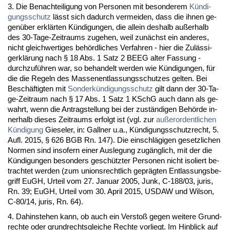
3. Die Be­nach­tei­li­gung von Per­so­nen mit be­son­de­rem
Kündi­
gungs­schutz
lässt sich da­durch ver­mei­den, dass die ih­nen ge­
genüber erklärten Kündi­gun­gen, die al­lein des­halb außer­halb
des 30-Ta­ge-Zeit­raums zu­ge­hen, weil zunächst ein an­de­res,
nicht gleich­wer­ti­ges behörd­li­ches Ver­fah­ren - hier die Zulässi­
gerklärung nach § 18 Abs. 1 Satz 2 BEEG al­ter Fas­sung -
durch­zuführen war, so be­han­delt wer­den wie Kündi­gun­gen, für
die die Re­geln des Mas­sen­ent­las­sungs­schut­zes gel­ten. Bei
Beschäftig­ten mit
Son­derkündi­gungs­schutz
gilt dann der 30-Ta­
ge-Zeit­raum nach § 17 Abs. 1 Satz 1 KSchG auch dann als ge­
wahrt, wenn die An­trag­stel­lung bei der zuständi­gen Behörde in­
ner­halb die­ses Zeit­raums er­folgt ist (vgl. zur
außer­or­dent­li­chen
Kündi­gung
Gie­seler, in: Gall­ner u.a., Kündi­gungs­schutz­recht, 5.
Aufl. 2015, § 626 BGB Rn. 147). Die ein­schlägi­gen ge­setz­li­chen
Nor­men sind in­so­fern ei­ner Aus­le­gung zugäng­lich, mit der die
Kündi­gun­gen be­son­ders geschütz­ter Per­so­nen nicht iso­liert be­
trach­tet wer­den (zum uni­ons­recht­lich ge­prägten Ent­las­sungs­be­
griff EuGH, Ur­teil vom 27. Ja­nu­ar 2005, Junk, C-188/03, ju­ris,
Rn. 39; EuGH, Ur­teil vom 30. April 2015, USDAW und Wil­son,
C-80/14, ju­ris, Rn. 64).
4. Da­hin­ste­hen kann, ob auch ein Ver­s­toß ge­gen wei­te­re Grund­
rech­te oder grund­rechts­glei­che Rech­te vor­liegt. Im Hin­blick auf