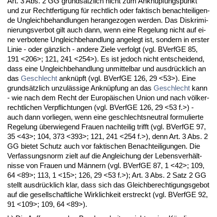
Art. 3 Abs. 2 GG grundsätz­lich nicht zum An­knüpfungs­punkt
und zur Recht­fer­ti­gung für recht­lich oder fak­tisch be­nach­tei­li­gen­
de Un­gleich­be­hand­lun­gen her­an­ge­zo­gen wer­den. Das Dis­kri­mi­
nie­rungs­ver­bot gilt auch dann, wenn ei­ne Re­ge­lung nicht auf ei­
ne ver­bo­te­ne Un­gleich­be­hand­lung an­ge­legt ist, son­dern in ers­ter
Li­nie - oder gänz­lich - an­de­re Zie­le ver­folgt (vgl. BVerfGE 85,
191 <206>; 121, 241 <254>). Es ist je­doch nicht ent­schei­dend,
dass ei­ne Un­gleich­be­hand­lung un­mit­tel­bar und aus­drück­lich an
das
Ge­schlecht
an­knüpft (vgl. BVerfGE 126, 29 <53>). Ei­ne
grundsätz­lich un­zulässi­ge An­knüpfung an das
Ge­schlecht
kann
- wie nach dem Recht der Eu­ropäischen Uni­on und nach völker­
recht­li­chen Ver­pflich­tun­gen (vgl. BVerfGE 126, 29 <53 f.>) -
auch dann vor­lie­gen, wenn ei­ne ge­schlechts­neu­tral for­mu­lier­te
Re­ge­lung über­wie­gend Frau­en nach­tei­lig trifft (vgl. BVerfGE 97,
35 <43>; 104, 373 <393>; 121, 241 <254 f.>), denn Art. 3 Abs. 2
GG bie­tet Schutz auch vor fak­ti­schen Be­nach­tei­li­gun­gen. Die
Ver­fas­sungs­norm zielt auf die An­glei­chung der Le­bens­verhält­
nis­se von Frau­en und Männern (vgl. BVerfGE 87, 1 <42>; 109,
64 <89>; 113, 1 <15>; 126, 29 <53 f.>); Art. 3 Abs. 2 Satz 2 GG
stellt aus­drück­lich klar, dass sich das Gleich­be­rech­ti­gungs­ge­bot
auf die ge­sell­schaft­li­che Wirk­lich­keit er­streckt (vgl. BVerfGE 92,
91 <109>; 109, 64 <89>).