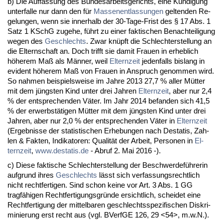
b) Die Auf­fas­sung des Bun­des­ar­beits­ge­richts, ei­ne Kündi­gung
un­ter­fal­le nur dann den für
Mas­sen­ent­las­sun­gen
gel­ten­den Re­
ge­lun­gen, wenn sie in­ner­halb der 30-Ta­ge-Frist des § 17 Abs. 1
Satz 1 KSchG zu­ge­he, führt zu ei­ner fak­ti­schen Be­nach­tei­li­gung
we­gen des
Ge­schlechts
. Zwar knüpft die Schlech­ter­stel­lung an
die El­tern­schaft an. Doch trifft sie da­mit Frau­en in er­heb­lich
höhe­rem Maß als Männer, weil
El­tern­zeit
je­den­falls bis­lang in
evi­dent höhe­rem Maß von Frau­en in An­spruch ge­nom­men wird.
So nah­men bei­spiels­wei­se im Jah­re 2013 27,7 % al­ler Mütter
mit dem jüngs­ten Kind un­ter drei Jah­ren
El­tern­zeit
, aber nur 2,4
% der ent­spre­chen­den Väter. Im Jahr 2014 be­fan­den sich 41,5
% der er­werbstäti­gen Mütter mit dem jüngs­ten Kind un­ter drei
Jah­ren, aber nur 2,0 % der ent­spre­chen­den Väter in
El­tern­zeit
(Er­geb­nis­se der sta­tis­ti­schen Er­he­bun­gen nach De­sta­tis, Zah­
len & Fak­ten, In­di­ka­to­ren: Qua­lität der Ar­beit, Per­so­nen in
El­
tern­zeit
,
www.de­sta­tis.de
- Ab­ruf 2. Mai 2016 -).
c) Die­se fak­ti­sche Schlech­ter­stel­lung der Be­schwer­deführe­rin
auf­grund ih­res
Ge­schlechts
lässt sich ver­fas­sungs­recht­lich
nicht recht­fer­ti­gen. Sind schon kei­ne vor Art. 3 Abs. 1 GG
tragfähi­gen Recht­fer­ti­gungs­gründe er­sicht­lich, schei­det ei­ne
Recht­fer­ti­gung der mit­tel­ba­ren ge­schlechts­spe­zi­fi­schen Dis­kri­
mi­nie­rung erst recht aus (vgl. BVerfGE 126, 29 <54>, m.w.N.).