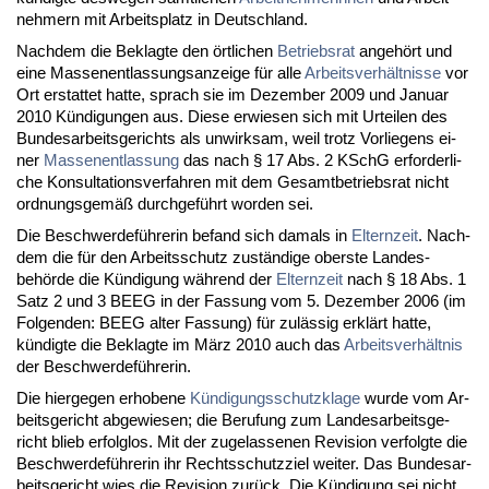
neh­mern mit Ar­beits­platz in Deutsch­land.
Nach­dem die Be­klag­te den ört­li­chen
Be­triebs­rat
an­gehört und
ei­ne Mas­sen­ent­las­sungs­an­zei­ge für al­le
Ar­beits­verhält­nis­se
vor
Ort er­stat­tet hat­te, sprach sie im De­zem­ber 2009 und Ja­nu­ar
2010 Kündi­gun­gen aus. Die­se er­wie­sen sich mit Ur­tei­len des
Bun­des­ar­beits­ge­richts als un­wirk­sam, weil trotz Vor­lie­gens ei­
ner
Mas­sen­ent­las­sung
das nach § 17 Abs. 2 KSchG er­for­der­li­
che Kon­sul­ta­ti­ons­ver­fah­ren mit dem Ge­samt­be­triebs­rat nicht
ord­nungs­gemäß durch­geführt wor­den sei.
Die Be­schwer­deführe­rin be­fand sich da­mals in
El­tern­zeit
. Nach­
dem die für den Ar­beits­schutz zuständi­ge obers­te Lan­des­
behörde die Kündi­gung während der
El­tern­zeit
nach § 18 Abs. 1
Satz 2 und 3 BEEG in der Fas­sung vom 5. De­zem­ber 2006 (im
Fol­gen­den: BEEG al­ter Fas­sung) für zulässig erklärt hat­te,
kündig­te die Be­klag­te im März 2010 auch das
Ar­beits­verhält­nis
der Be­schwer­deführe­rin.
Die hier­ge­gen er­ho­be­ne
Kündi­gungs­schutz­kla­ge
wur­de vom Ar­
beits­ge­richt ab­ge­wie­sen; die Be­ru­fung zum Lan­des­ar­beits­ge­
richt blieb er­folg­los. Mit der zu­ge­las­se­nen Re­vi­si­on ver­folg­te die
Be­schwer­deführe­rin ihr Rechts­schutz­ziel wei­ter. Das Bun­des­ar­
beits­ge­richt wies die Re­vi­si­on zurück. Die Kündi­gung sei nicht