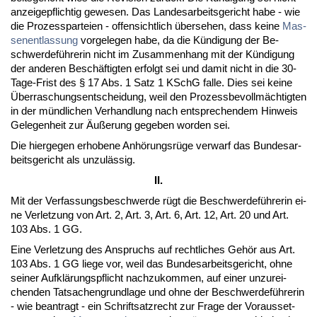
an­zei­ge­pflich­tig ge­we­sen. Das Lan­des­ar­beits­ge­richt ha­be - wie
die Pro­zess­par­tei­en - of­fen­sicht­lich über­se­hen, dass kei­ne
Mas­
sen­ent­las­sung
vor­ge­le­gen ha­be, da die Kündi­gung der Be­
schwer­deführe­rin nicht im Zu­sam­men­hang mit der Kündi­gung
der an­de­ren Beschäftig­ten er­folgt sei und da­mit nicht in die 30-
Ta­ge-Frist des § 17 Abs. 1 Satz 1 KSchG fal­le. Dies sei kei­ne
Über­ra­schungs­ent­schei­dung, weil den Pro­zess­be­vollmäch­tig­ten
in der münd­li­chen Ver­hand­lung nach ent­spre­chen­dem Hin­weis
Ge­le­gen­heit zur Äußerung ge­ge­ben wor­den sei.
Die hier­ge­gen er­ho­be­ne Anhörungsrüge ver­warf das Bun­des­ar­
beits­ge­richt als un­zulässig.
II.
Mit der Ver­fas­sungs­be­schwer­de rügt die Be­schwer­deführe­rin ei­
ne Ver­let­zung von Art. 2, Art. 3, Art. 6, Art. 12, Art. 20 und Art.
103 Abs. 1 GG.
Ei­ne Ver­let­zung des An­spruchs auf recht­li­ches Gehör aus Art.
103 Abs. 1 GG lie­ge vor, weil das Bun­des­ar­beits­ge­richt, oh­ne
sei­ner Aufklärungs­pflicht nach­zu­kom­men, auf ei­ner un­zu­rei­
chen­den Tat­sa­chen­grund­la­ge und oh­ne der Be­schwer­deführe­rin
- wie be­an­tragt - ein Schrift­satz­recht zur Fra­ge der Vor­aus­set­