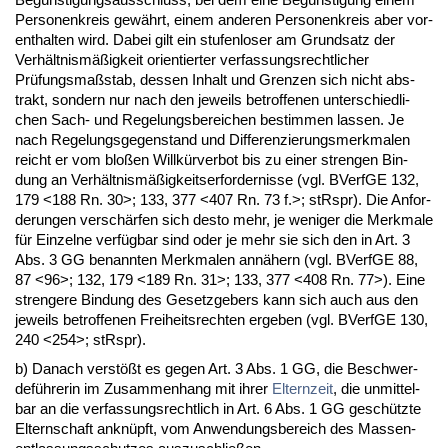
Per­so­nen­kreis gewährt, ei­nem an­de­ren Per­so­nen­kreis aber vor­
ent­hal­ten wird. Da­bei gilt ein stu­fen­lo­ser am Grund­satz der
Verhält­nismäßig­keit ori­en­tier­ter ver­fas­sungs­recht­li­cher
Prüfungs­maßstab, des­sen In­halt und Gren­zen sich nicht abs­
trakt, son­dern nur nach den je­weils be­trof­fe­nen un­ter­schied­li­
chen Sach- und Re­ge­lungs­be­rei­chen be­stim­men las­sen. Je
nach Re­ge­lungs­ge­gen­stand und Dif­fe­ren­zie­rungs­merk­ma­len
reicht er vom bloßen Willkürver­bot bis zu ei­ner stren­gen Bin­
dung an Verhält­nismäßig­keits­er­for­der­nis­se (vgl. BVerfGE 132,
179 <188 Rn. 30>; 133, 377 <407 Rn. 73 f.>; stRspr). Die An­for­
de­run­gen verschärfen sich des­to mehr, je we­ni­ger die Merk­ma­le
für Ein­zel­ne verfügbar sind oder je mehr sie sich den in Art. 3
Abs. 3 GG be­nann­ten Merk­ma­len annähern (vgl. BVerfGE 88,
87 <96>; 132, 179 <189 Rn. 31>; 133, 377 <408 Rn. 77>). Ei­ne
stren­ge­re Bin­dung des Ge­setz­ge­bers kann sich auch aus den
je­weils be­trof­fe­nen Frei­heits­rech­ten er­ge­ben (vgl. BVerfGE 130,
240 <254>; stRspr).
b) Da­nach verstößt es ge­gen Art. 3 Abs. 1 GG, die Be­schwer­
deführe­rin im Zu­sam­men­hang mit ih­rer
El­tern­zeit
, die un­mit­tel­
bar an die ver­fas­sungs­recht­lich in Art. 6 Abs. 1 GG geschütz­te
El­tern­schaft an­knüpft, vom An­wen­dungs­be­reich des Mas­sen­