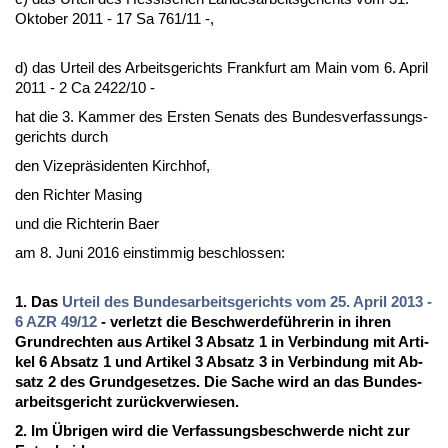
Ok­to­ber 2011 - 17 Sa 761/11 -,
d) das Ur­teil des Ar­beits­ge­richts Frank­furt am Main vom 6. April
2011 - 2 Ca 2422/10 -
hat die 3. Kam­mer des Ers­ten Se­nats des Bun­des­ver­fas­sungs­
ge­richts durch
den Vi­ze­präsi­den­ten Kirch­hof,
den Rich­ter Ma­sing
und die Rich­te­rin Ba­er
am 8. Ju­ni 2016 ein­stim­mig be­schlos­sen:
1. Das
Ur­teil des Bun­des­ar­beits­ge­richts vom 25. April 2013 -
6 AZR 49/12
- ver­letzt die Be­schwer­deführe­rin in ih­ren
Grund­rech­ten aus Ar­ti­kel 3 Ab­satz 1 in Ver­bin­dung mit Ar­ti­
kel 6 Ab­satz 1 und Ar­ti­kel 3 Ab­satz 3 in Ver­bin­dung mit Ab­
satz 2 des Grund­ge­set­zes. Die Sa­che wird an das Bun­des­
ar­beits­ge­richt zurück­ver­wie­sen.
2. Im Übri­gen wird die Ver­fas­sungs­be­schwer­de nicht zur