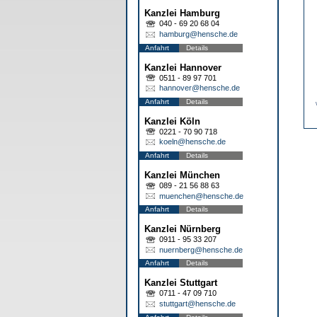
Kanzlei Hamburg
040 - 69 20 68 04
hamburg@hensche.de
Anfahrt
Details
Kanzlei Hannover
0511 - 89 97 701
hannover@hensche.de
Anfahrt
Details
Kanzlei Köln
0221 - 70 90 718
koeln@hensche.de
Anfahrt
Details
Kanzlei München
089 - 21 56 88 63
muenchen@hensche.de
Anfahrt
Details
Kanzlei Nürnberg
0911 - 95 33 207
nuernberg@hensche.de
Anfahrt
Details
Kanzlei Stuttgart
0711 - 47 09 710
stuttgart@hensche.de