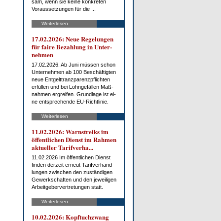
sam, wenn sie kei­ne kon­kre­ten
Vor­aus­set­zun­gen für die ...
Weiterlesen
17.02.2026: Neue Re­ge­lun­gen
für fai­re Be­zah­lung in Un­ter­
neh­men
17.02.2026. Ab Ju­ni müs­sen schon
Un­ter­neh­men ab 100 Be­schäf­tig­ten
neue Ent­gelt­tranz­pa­renz­pflich­ten
er­fül­len und bei Lohn­ge­fäl­len Maß­
nah­men er­grei­fen. Grund­la­ge ist ei­
ne ent­spre­chen­de EU-Richt­li­nie.
Weiterlesen
11.02.2026: Warn­streiks im
öf­fent­li­chen Dienst im Rah­men
ak­tu­el­ler Ta­rif­ver­ha...
11.02.2026 Im öf­fent­li­chen Dienst
fin­den der­zeit er­neut Ta­rif­ver­hand­
lun­gen zwi­schen den zu­stän­di­gen
Ge­werk­schaf­ten und den je­wei­li­gen
Ar­beit­ge­ber­ver­tre­tun­gen statt.
Weiterlesen
10.02.2026: Kopf­tuch­zwang