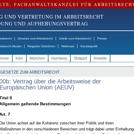
LTE, FACHANWALTSKANZLEI FÜR ARBEITSRECH
G UND VERTRETUNG IM ARBEITSRECHT
NDUNG UND AUFHEBUNGSVERTRAG
|
|
|
itsrecht
Gesetze zum Arbeitsrecht
Urteile zum Arbeitsrecht
Presse
|
|
|
eitsrecht Muster
Ratgeber Gebühren
Webinare
Kanzleiprofil
nover
Köln
München
Nürnberg
Stuttgart
Anwälte
GESETZE ZUM ARBEITSRECHT
00b: Vertrag über die Arbeitsweise der
Europäischen Union (AEUV)
Titel II
Allgemein geltende Bestimmungen
Art. 7
Die Union achtet auf die Kohärenz zwischen ihrer Politik und ihren
Maßnahmen in den verschiedenen Bereichen und trägt dabei unter Einhaltung