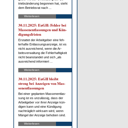
trieb­s­än­de­rung be­gon­nen hat, steht
dem Be­triebs­rat nach ...
Weiterlesen
30.11.2025: EuGH: Feh­ler bei
Mas­sen­ent­las­sun­gen und Kün­
di­gungs­fris­ten
Er­stat­tet der Ar­beit­ge­ber ei­ne feh­
ler­haf­te Ent­las­sungs­an­zei­ge, ist es
nicht aus­rei­chend, wenn die Ar­
beits­ver­wal­tung die Feh­ler­haf­tig­keit
nicht be­an­stan­det und sich „als
aus­rei­chend in­for­miert ...
Weiterlesen
30.11.2025: EuGH bleibt
streng bei An­zei­gen von Mas­
sen­ent­las­sun­gen
Bei ei­ner ge­plan­ten Mas­sen­ent­las­
sung ist es un­zu­läs­sig, dass der
Ar­beit­ge­ber vor ih­rer An­zei­ge kün­
di­gen kann und ei­ne Kün­di­gung
nach­träg­lich wirk­sam wird, wenn
Män­gel der An­zei­ge be­ho­ben sind.
Weiterlesen