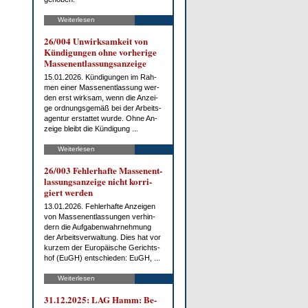
Weiterlesen
26/004 Un­wirk­sam­keit von
Kün­di­gun­gen oh­ne vor­he­ri­ge
Mas­sen­ent­las­sungs­an­zei­ge
15.01.2026. Kün­di­gun­gen im Rah­
men ei­ner Mas­sen­ent­las­sung wer­
den erst wirk­sam, wenn die An­zei­
ge ord­nungs­ge­mäß bei der Ar­beits­
agen­tur er­stat­tet wur­de. Oh­ne An­
zei­ge bleibt die Kün­di­gung ...
Weiterlesen
26/003 Feh­ler­haf­te Mas­sen­ent­
las­sungs­an­zei­ge nicht kor­ri­
giert wer­den
13.01.2026. Feh­ler­haf­te An­zei­gen
von Mas­sen­ent­las­sun­gen ver­hin­
dern die Auf­ga­ben­wahr­neh­mung
der Ar­beits­ver­wal­tung. Dies hat vor
kur­zem der Eu­ro­päi­sche Ge­richts­
hof (EuGH) ent­schie­den: EuGH, ...
Weiterlesen
31.12.2025: LAG Hamm: Be­