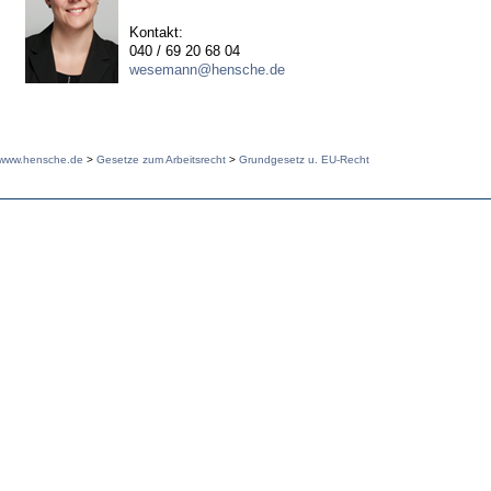
Kontakt:
040 / 69 20 68 04
wesemann@hensche.de
www.hensche.de
>
Gesetze zum Arbeitsrecht
>
Grundgesetz u. EU-Recht