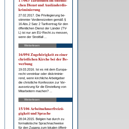
17/063 Ta­rif­stu­fen im öf­fent­li­
chen Dienst und Aus­län­der­dis­
kri­mi­nie­rung
27.02.2017. Die Pri­vi­le­gie­rung be­
stimm­ter Vor­dienst­zei­ten ge­mäß §
16 Abs.2 Satz 2 Ta­rif­ver­trag für den
öf­fent­li­chen Dienst der Län­der (TV-
L) ist nur am EU-Recht zu mes­sen,
wenn der Streit­fall ...
Weiterlesen
16/094 Zu­ge­hö­rig­keit zu ei­ner
christ­li­chen Kir­che bei der Be­
wer­bung
19.03.2016. Ist es mit dem Eu­ro­pa­
recht ver­ein­bar oder dis­kri­mi­nie­
rend, wenn kirch­li­che Ar­beit­ge­ber
die christ­li­che Kon­fes­si­on zur Vor­
aus­set­zung für die Ein­stel­lung von
Mit­ar­bei­tern ma­chen? ...
Weiterlesen
15/106 Ar­beit­neh­mer­frei­zü­
gig­keit und Spra­che
28.04.2015. Bel­gi­en hat durch zu
for­ma­lis­ti­sche Sprach­nach­wei­se
für den Zu­gang zum lo­ka­len öf­fent­