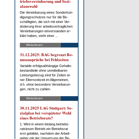
triebs­ver­ein­ba­rung und So­zi­
al­aus­wahl
Die Ver­ein­ba­rung ei­nes Son­der­kün­
di­gungs­schut­zes nur für die Be­
schäf­tig­ten, die sich mit ei­ner Ver­
än­de­rung ih­rer ar­beits­ver­trag­li­chen
Ver­ein­ba­run­gen ein­ver­stan­den er­
klärt ha­ben, steht ei­ner ...
Weiterlesen
31.12.2025: BAG be­grenzt Bo­
nus­an­sprü­che bei Fehl­zei­ten
Va­ria­ble er­folgs­ab­hän­gi­ge Ge­halts­
be­stand­tei­le oh­ne un­mit­tel­ba­ren
Leis­tungs­be­zug sind für Zei­ten ei­
ner El­tern­zeit­zeit im All­ge­mei­nen,
d.h. oh­ne be­son­de­re Ver­ein­ba­run­
gen, nicht zu zah­len.
Weiterlesen
30.11.2025 LAG Stutt­gart: So­
zi­al­plan bei ver­spä­te­ter Wahl
ei­nes Be­triebs­rats?
1. Wird in ei­nem bis­lang be­triebs­
rats­lo­sen Be­trieb ein Be­triebs­rat
erst ge­bil­det, nach­dem der Ar­beit­
ge­ber mit der Um­set­zung der Be­