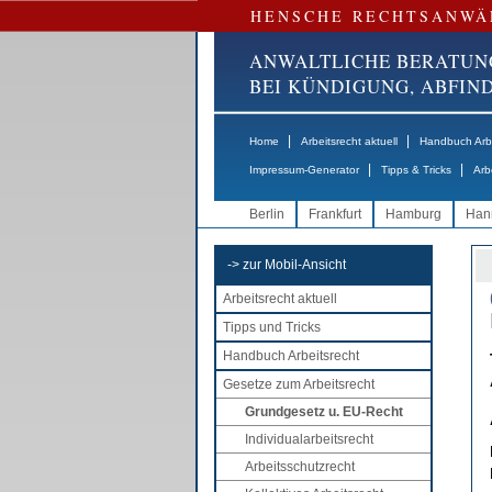
HENSCHE RECHTSANWÄ
ANWALTLICHE BERATUN
BEI KÜNDIGUNG, ABFI
|
|
Home
Arbeitsrecht aktuell
Handbuch Arbe
|
|
Impressum-Generator
Tipps & Tricks
Arb
Berlin
Frankfurt
Hamburg
Han
-> zur Mobil-Ansicht
Arbeitsrecht aktuell
Tipps und Tricks
Handbuch Arbeitsrecht
Gesetze zum Arbeitsrecht
Grundgesetz u. EU-Recht
Individualarbeitsrecht
Arbeitsschutzrecht