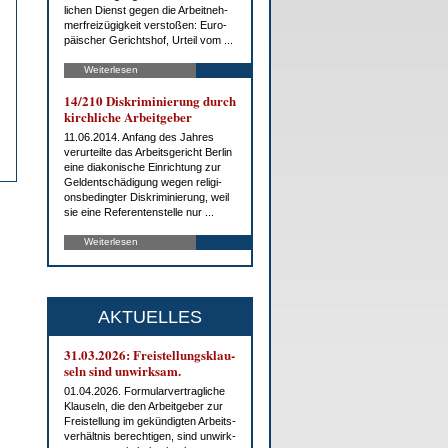
li­chen Dienst ge­gen die Ar­beit­neh­
mer­frei­zü­gig­keit ver­sto­ßen: Eu­ro­
päi­scher Ge­richts­hof, Ur­teil vom ...
Weiterlesen
14/210 Dis­kri­mi­nie­rung durch
kirch­li­che Ar­beit­ge­ber
11.06.2014. An­fang des Jah­res
ver­ur­teil­te das Ar­beits­ge­richt Ber­lin
ei­ne dia­ko­ni­sche Ein­rich­tung zur
Gel­dent­schä­di­gung we­gen re­li­gi­
ons­be­ding­ter Dis­kri­mi­nie­rung, weil
sie ei­ne Re­fe­ren­ten­stel­le nur ...
Weiterlesen
AKTUELLES
31.03.2026: Frei­stel­lungs­klau­
seln sind un­wirk­sam.
01.04.2026. For­mu­lar­ver­trag­li­che
Klau­seln, die den Ar­beit­ge­ber zur
Frei­stel­lung im ge­kün­dig­ten Ar­beits­
ver­hält­nis be­rech­ti­gen, sind un­wirk­