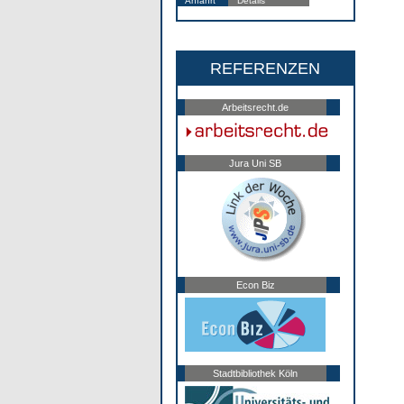
Anfahrt
Details
REFERENZEN
Arbeitsrecht.de
Jura Uni SB
Econ Biz
Stadtbibliothek Köln