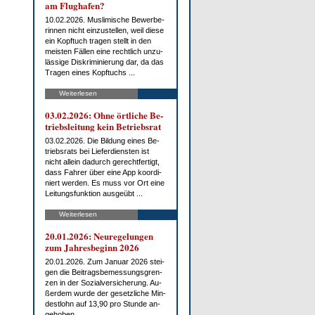
am Flug­ha­fen?
10.02.2026. Mus­li­mi­sche Be­wer­be­
rin­nen nicht ein­zu­stel­len, weil die­se
ein Kopf­tuch tra­gen stellt in den
meis­ten Fäl­len ei­ne recht­lich un­zu­
läs­si­ge Dis­kri­mi­nie­rung dar, da das
Tra­gen ei­nes Kopf­tuchs ...
Weiterlesen
03.02.2026: Oh­ne ört­li­che Be­
triebs­lei­tung kein Be­triebs­rat
03.02.2026. Die Bil­dung ei­nes Be­
triebs­rats bei Lie­fer­diens­ten ist
nicht al­lein da­durch ge­recht­fer­tigt,
dass Fah­rer über ei­ne App ko­or­di­
niert wer­den. Es muss vor Ort ei­ne
Lei­tungs­funk­ti­on aus­ge­übt ...
Weiterlesen
20.01.2026: Neu­re­ge­lun­gen
zum Jah­res­be­ginn 2026
20.01.2026. Zum Ja­nu­ar 2026 stei­
gen die Bei­trags­be­mes­sungs­gren­
zen in der So­zi­al­ver­si­che­rung. Au­
ßer­dem wur­de der ge­setz­li­che Min­
dest­lohn auf 13,90 pro St­un­de an­
ge­ho­ben.