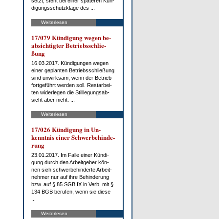
setzt, steht bei ei­ner spä­te­ren Kün­
di­gungs­schutz­kla­ge des ...
Weiterlesen
17/079 Kün­di­gung we­gen be­
ab­sich­tig­ter Be­triebs­schlie­
ßung
16.03.2017. Kün­di­gun­gen we­gen
ei­ner ge­plan­ten Be­triebs­schlie­ßung
sind un­wirk­sam, wenn der Be­trieb
fort­ge­führt wer­den soll. Rest­ar­bei­
ten wi­der­le­gen die Still­le­gungs­ab­
sicht aber nicht: ...
Weiterlesen
17/026 Kün­di­gung in Un­
kennt­nis ei­ner Schwer­be­hin­de­
rung
23.01.2017. Im Fal­le ei­ner Kün­di­
gung durch den Ar­beit­ge­ber kön­
nen sich schwer­be­hin­der­te Ar­beit­
neh­mer nur auf ih­re Be­hin­de­rung
bzw. auf § 85 SGB IX in Verb. mit §
134 BGB be­ru­fen, wenn sie die­se
...
Weiterlesen