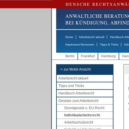
HENSCHE RECHTSANWÄ
ANWALTLICHE BERATUN
BEI KÜNDIGUNG, ABFI
|
|
Home
Arbeitsrecht aktuell
Handbuch Arbe
|
|
Impressum-Generator
Tipps & Tricks
Arb
Berlin
Frankfurt
Hamburg
Han
-> zur Mobil-Ansicht
Arbeitsrecht aktuell
Tipps und Tricks
Handbuch Arbeitsrecht
Gesetze zum Arbeitsrecht
Grundgesetz u. EU-Recht
Individualarbeitsrecht
Arbeitsschutzrecht