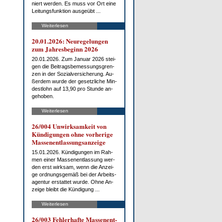
niert wer­den. Es muss vor Ort ei­ne
Lei­tungs­funk­ti­on aus­ge­übt ...
Weiterlesen
20.01.2026: Neu­re­ge­lun­gen
zum Jah­res­be­ginn 2026
20.01.2026. Zum Ja­nu­ar 2026 stei­
gen die Bei­trags­be­mes­sungs­gren­
zen in der So­zi­al­ver­si­che­rung. Au­
ßer­dem wur­de der ge­setz­li­che Min­
dest­lohn auf 13,90 pro St­un­de an­
ge­ho­ben.
Weiterlesen
26/004 Un­wirk­sam­keit von
Kün­di­gun­gen oh­ne vor­he­ri­ge
Mas­sen­ent­las­sungs­an­zei­ge
15.01.2026. Kün­di­gun­gen im Rah­
men ei­ner Mas­sen­ent­las­sung wer­
den erst wirk­sam, wenn die An­zei­
ge ord­nungs­ge­mäß bei der Ar­beits­
agen­tur er­stat­tet wur­de. Oh­ne An­
zei­ge bleibt die Kün­di­gung ...
Weiterlesen
26/003 Feh­ler­haf­te Mas­sen­ent­