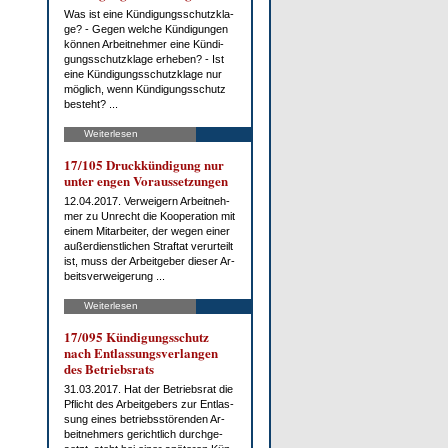
Was ist ei­ne Kün­di­gungs­schutz­kla­
ge? - Ge­gen wel­che Kün­di­gun­gen
kön­nen Ar­beit­neh­mer ei­ne Kün­di­
gungs­schutz­kla­ge er­he­ben? - Ist
ei­ne Kün­di­gungs­schutz­kla­ge nur
mög­lich, wenn Kün­di­gungs­schutz
be­steht? ...
Weiterlesen
17/105 Druck­kün­di­gung nur
un­ter en­gen Vor­aus­set­zun­gen
12.04.2017. Ver­wei­gern Ar­beit­neh­
mer zu Un­recht die Ko­ope­ra­ti­on mit
ei­nem Mit­ar­bei­ter, der we­gen ei­ner
au­ßer­dienst­li­chen Straf­tat ver­ur­teilt
ist, muss der Ar­beit­ge­ber die­ser Ar­
beits­ver­wei­ge­rung ...
Weiterlesen
17/095 Kün­di­gungs­schutz
nach Ent­las­sungs­ver­lan­gen
des Be­triebs­rats
31.03.2017. Hat der Be­triebs­rat die
Pflicht des Ar­beit­ge­bers zur Ent­las­
sung ei­nes be­triebs­stö­ren­den Ar­
beit­neh­mers ge­richt­lich durch­ge­