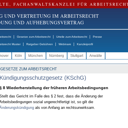
LTE, FACHANWALTSKANZLEI FÜR ARBEITSRECH
G UND VERTRETUNG IM ARBEITSRECHT
NDUNG UND AUFHEBUNGSVERTRAG
|
|
|
itsrecht
Gesetze zum Arbeitsrecht
Urteile zum Arbeitsrecht
Presse
|
|
|
eitsrecht Muster
Ratgeber Gebühren
Webinare
Kanzleiprofil
nover
Köln
München
Nürnberg
Stuttgart
Anwälte
GESETZE ZUM ARBEITSRECHT
Kündigungsschutzgesetz (KSchG)
§ 8 Wiederherstellung der früheren Arbeitsbedingungen
Stellt das Gericht im Falle des § 2 fest, dass die Änderung der
Arbeitsbedingungen sozial ungerechtfertigt ist, so gilt die
Änderungskündigung
als von Anfang an rechtsunwirksam.