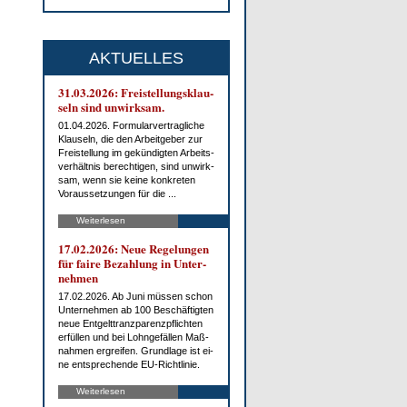
AKTUELLES
31.03.2026: Frei­stel­lungs­klau­
seln sind un­wirk­sam.
01.04.2026. For­mu­lar­ver­trag­li­che
Klau­seln, die den Ar­beit­ge­ber zur
Frei­stel­lung im ge­kün­dig­ten Ar­beits­
ver­hält­nis be­rech­ti­gen, sind un­wirk­
sam, wenn sie kei­ne kon­kre­ten
Vor­aus­set­zun­gen für die ...
Weiterlesen
17.02.2026: Neue Re­ge­lun­gen
für fai­re Be­zah­lung in Un­ter­
neh­men
17.02.2026. Ab Ju­ni müs­sen schon
Un­ter­neh­men ab 100 Be­schäf­tig­ten
neue Ent­gelt­tranz­pa­renz­pflich­ten
er­fül­len und bei Lohn­ge­fäl­len Maß­
nah­men er­grei­fen. Grund­la­ge ist ei­
ne ent­spre­chen­de EU-Richt­li­nie.
Weiterlesen