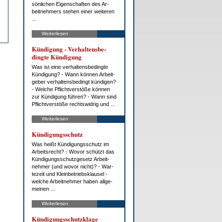
sön­li­chen Ei­gen­schaf­ten des Ar­
beit­neh­mers ste­hen ei­ner wei­te­ren
...
Weiterlesen
Kün­di­gung - Ver­hal­tens­be­
ding­te Kün­di­gung
Was ist ei­ne ver­hal­tens­be­ding­te
Kün­di­gung? - Wann kön­nen Ar­beit­
ge­ber ver­hal­tens­be­dingt kün­di­gen?
- Wel­che Pflicht­ver­stö­ße kön­nen
zur Kün­di­gung füh­ren? - Wann sind
Pflicht­ver­stö­ße rechts­wid­rig und ...
Weiterlesen
Kün­di­gungs­schutz
Was heißt Kün­di­gungs­schutz im
Ar­beits­recht? - Wo­vor schützt das
Kün­di­gungs­schutz­ge­setz Ar­beit­
neh­mer (und wo­vor nicht)? - War­
te­zeit und Klein­be­triebs­klau­sel -
wel­che Ar­beit­neh­mer ha­ben all­ge­
mei­nen ...
Weiterlesen
Kün­di­gungs­schutz­kla­ge