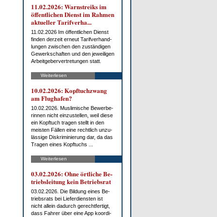
11.02.2026: Warn­streiks im
öf­fent­li­chen Dienst im Rah­men
ak­tu­el­ler Ta­rif­ver­ha...
11.02.2026 Im öf­fent­li­chen Dienst
fin­den der­zeit er­neut Ta­rif­ver­hand­
lun­gen zwi­schen den zu­stän­di­gen
Ge­werk­schaf­ten und den je­wei­li­gen
Ar­beit­ge­ber­ver­tre­tun­gen statt.
Weiterlesen
10.02.2026: Kopf­tuch­zwang
am Flug­ha­fen?
10.02.2026. Mus­li­mi­sche Be­wer­be­
rin­nen nicht ein­zu­stel­len, weil die­se
ein Kopf­tuch tra­gen stellt in den
meis­ten Fäl­len ei­ne recht­lich un­zu­
läs­si­ge Dis­kri­mi­nie­rung dar, da das
Tra­gen ei­nes Kopf­tuchs ...
Weiterlesen
03.02.2026: Oh­ne ört­li­che Be­
triebs­lei­tung kein Be­triebs­rat
03.02.2026. Die Bil­dung ei­nes Be­
triebs­rats bei Lie­fer­diens­ten ist
nicht al­lein da­durch ge­recht­fer­tigt,
dass Fah­rer über ei­ne App ko­or­di­