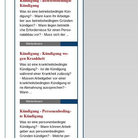
Kün­di­gung - Be­triebs­be­ding­te
Kün­di­gung
Was ist ei­ne be­triebs­be­ding­te Kün­
di­gung? - Wann kann Ihr Ar­beit­ge­
ber aus be­triebs­be­ding­ten Grün­den
kün­di­gen? - Wann lie­gen be­trieb­li­
che Er­for­der­nis­se für ei­nen Per­so­
nal­ab­bau vor? - Muss sich der ...
Weiterlesen
Kün­di­gung - Kün­di­gung we­
gen Krank­heit
Was ist ei­ne krank­heits­be­ding­te
Kün­di­gung? - Ist die Kün­di­gung
wäh­rend ei­ner Krank­heit zu­läs­sig?
- Müs­sen Ar­beit­ge­ber vor ei­ner
krank­heits­be­ding­ten Kün­di­gung ei­
ne Ab­mah­nung aus­spre­chen? -
Wann ...
Weiterlesen
Kün­di­gung - Per­so­nen­be­ding­
te Kün­di­gung
Was ist ei­ne per­so­nen­be­ding­te
Kün­di­gung? - Wann kön­nen Ar­beit­
ge­ber aus per­so­nen­be­ding­ten
Grün­den kün­di­gen? - Wel­che per­