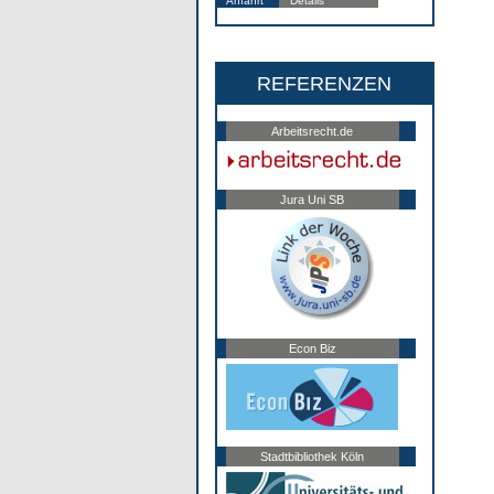
Anfahrt
Details
REFERENZEN
Arbeitsrecht.de
Jura Uni SB
Econ Biz
Stadtbibliothek Köln