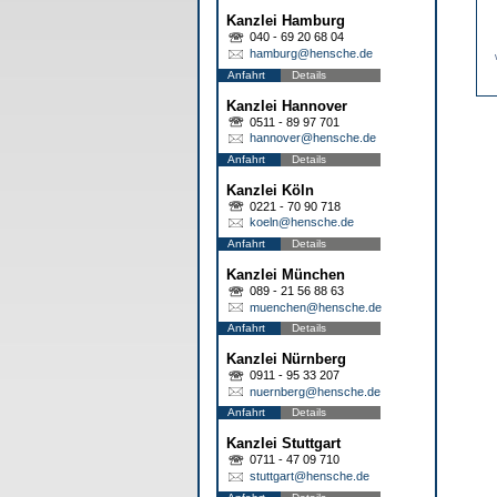
Kanzlei Hamburg
040 - 69 20 68 04
hamburg@hensche.de
Anfahrt
Details
Kanzlei Hannover
0511 - 89 97 701
hannover@hensche.de
Anfahrt
Details
Kanzlei Köln
0221 - 70 90 718
koeln@hensche.de
Anfahrt
Details
Kanzlei München
089 - 21 56 88 63
muenchen@hensche.de
Anfahrt
Details
Kanzlei Nürnberg
0911 - 95 33 207
nuernberg@hensche.de
Anfahrt
Details
Kanzlei Stuttgart
0711 - 47 09 710
stuttgart@hensche.de