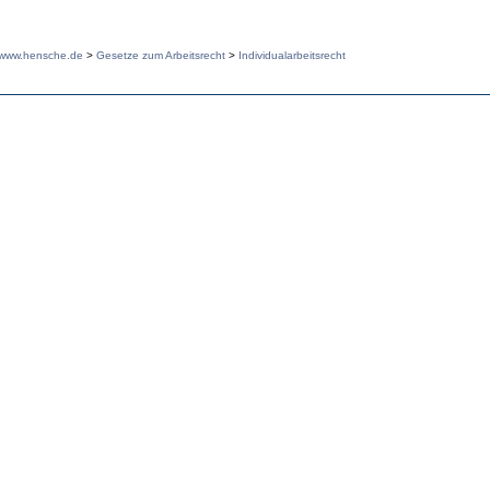
www.hensche.de
>
Gesetze zum Arbeitsrecht
>
Individualarbeitsrecht