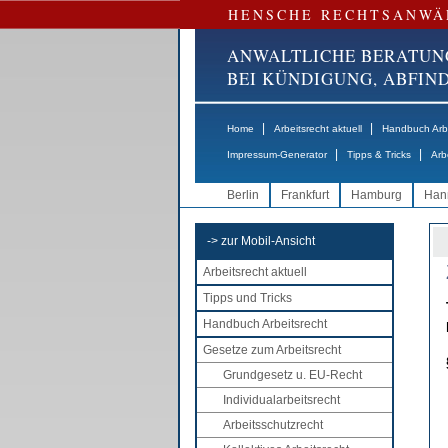
HENSCHE RECHTSANWÄ
ANWALTLICHE BERATUN
BEI KÜNDIGUNG, ABFI
|
|
Home
Arbeitsrecht aktuell
Handbuch Arbe
|
|
Impressum-Generator
Tipps & Tricks
Arb
Berlin
Frankfurt
Hamburg
Han
-> zur Mobil-Ansicht
Arbeitsrecht aktuell
Tipps und Tricks
Handbuch Arbeitsrecht
Gesetze zum Arbeitsrecht
Grundgesetz u. EU-Recht
Individualarbeitsrecht
Arbeitsschutzrecht