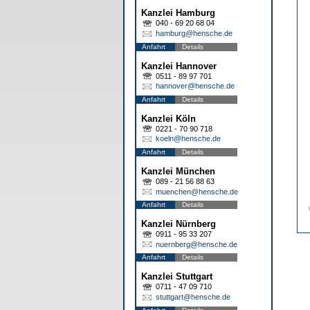
Kanzlei Hamburg
040 - 69 20 68 04
hamburg@hensche.de
Anfahrt
Details
Kanzlei Hannover
0511 - 89 97 701
hannover@hensche.de
Anfahrt
Details
Kanzlei Köln
0221 - 70 90 718
koeln@hensche.de
Anfahrt
Details
Kanzlei München
089 - 21 56 88 63
muenchen@hensche.de
Anfahrt
Details
Kanzlei Nürnberg
0911 - 95 33 207
nuernberg@hensche.de
Anfahrt
Details
Kanzlei Stuttgart
0711 - 47 09 710
stuttgart@hensche.de