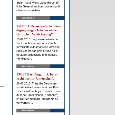
fris­ten nicht, wenn die­se die schrift­
li­che Gel­tend­ma­chung von An­sprü­
chen vor­schrei­ben: ...
Weiterlesen
15/256 Au­ßer­or­dent­li­che Kün­
di­gung we­gen fal­scher ei­des­
statt­li­cher Ver­si­che­rung?
15.09.2015. Legt ein Ar­beit­neh­mer
vor Ge­richt ei­ne miss­ver­ständ­lich
for­mu­lier­te ei­des­statt­li­che Ver­si­che­
rung vor, ist das kein Grund für ei­
ne au­ßer­or­dent­li­che und frist­lo­se
Kün­di­gung: ...
Weiterlesen
15/136 Be­ru­fung im Ar­beits­
recht nur mit Un­ter­schrift
26.05.2015. Trägt die Be­ru­fungs­
schrift kei­ne Un­ter­schrift des Pro­
zess­be­voll­mäch­tig­ten, son­dern nur
des­sen Hand­zei­chen ("Pa­ra­phe"),
ist die Be­ru­fung als un­zu­läs­sig zu
ver­wer­fen: ...
Weiterlesen