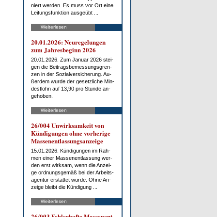
niert wer­den. Es muss vor Ort ei­ne
Lei­tungs­funk­ti­on aus­ge­übt ...
Weiterlesen
20.01.2026: Neu­re­ge­lun­gen
zum Jah­res­be­ginn 2026
20.01.2026. Zum Ja­nu­ar 2026 stei­
gen die Bei­trags­be­mes­sungs­gren­
zen in der So­zi­al­ver­si­che­rung. Au­
ßer­dem wur­de der ge­setz­li­che Min­
dest­lohn auf 13,90 pro St­un­de an­
ge­ho­ben.
Weiterlesen
26/004 Un­wirk­sam­keit von
Kün­di­gun­gen oh­ne vor­he­ri­ge
Mas­sen­ent­las­sungs­an­zei­ge
15.01.2026. Kün­di­gun­gen im Rah­
men ei­ner Mas­sen­ent­las­sung wer­
den erst wirk­sam, wenn die An­zei­
ge ord­nungs­ge­mäß bei der Ar­beits­
agen­tur er­stat­tet wur­de. Oh­ne An­
zei­ge bleibt die Kün­di­gung ...
Weiterlesen
26/003 Feh­ler­haf­te Mas­sen­ent­