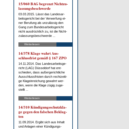
15/060 BAG be­grenzt Nicht­zu­
las­sungs­be­schwer­de
03.03.2015. Lässt das Lan­des­ar­
beits­ge­richt bei der Ver­wer­fung ei­
ner Be­ru­fung als un­zu­läs­sig den
Gang zum Bun­des­ar­beits­ge­richt
nicht aus­drück­lich zu, ist die Nicht­
zu­las­sungs­be­schwer­de ...
Weiterlesen
14/378 Kla­ge wahrt Aus­
schluss­frist ge­mäß § 167 ZPO
14.11.2014. Das Lan­des­ar­beits­ge­
richt (LAG) Düs­sel­dorf hat ent­
schie­den, dass au­ßer­ge­richt­li­che
Aus­schluss­fris­ten durch recht­zei­ti­
ge Kla­gein­rei­chung ge­wahrt wer­
den, wenn die Kla­ge zü­gig zu­ge­
stellt ...
Weiterlesen
14/310 Kün­di­gungs­schutz­kla­
ge ge­gen den fal­schen Be­klag­
ten
11.09.2014. Er­gibt sich aus In­halt
und An­la­gen ei­ner Kün­di­gungs­