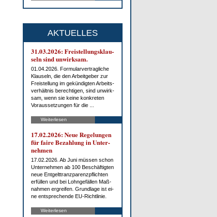
AKTUELLES
31.03.2026: Frei­stel­lungs­klau­
seln sind un­wirk­sam.
01.04.2026. For­mu­lar­ver­trag­li­che
Klau­seln, die den Ar­beit­ge­ber zur
Frei­stel­lung im ge­kün­dig­ten Ar­beits­
ver­hält­nis be­rech­ti­gen, sind un­wirk­
sam, wenn sie kei­ne kon­kre­ten
Vor­aus­set­zun­gen für die ...
Weiterlesen
17.02.2026: Neue Re­ge­lun­gen
für fai­re Be­zah­lung in Un­ter­
neh­men
17.02.2026. Ab Ju­ni müs­sen schon
Un­ter­neh­men ab 100 Be­schäf­tig­ten
neue Ent­gelt­tranz­pa­renz­pflich­ten
er­fül­len und bei Lohn­ge­fäl­len Maß­
nah­men er­grei­fen. Grund­la­ge ist ei­
ne ent­spre­chen­de EU-Richt­li­nie.
Weiterlesen