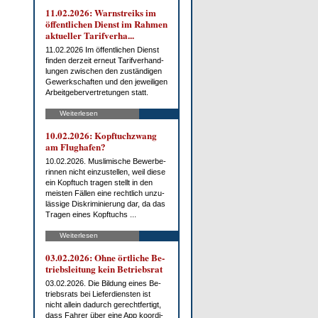
11.02.2026: Warn­streiks im
öf­fent­li­chen Dienst im Rah­men
ak­tu­el­ler Ta­rif­ver­ha...
11.02.2026 Im öf­fent­li­chen Dienst
fin­den der­zeit er­neut Ta­rif­ver­hand­
lun­gen zwi­schen den zu­stän­di­gen
Ge­werk­schaf­ten und den je­wei­li­gen
Ar­beit­ge­ber­ver­tre­tun­gen statt.
Weiterlesen
10.02.2026: Kopf­tuch­zwang
am Flug­ha­fen?
10.02.2026. Mus­li­mi­sche Be­wer­be­
rin­nen nicht ein­zu­stel­len, weil die­se
ein Kopf­tuch tra­gen stellt in den
meis­ten Fäl­len ei­ne recht­lich un­zu­
läs­si­ge Dis­kri­mi­nie­rung dar, da das
Tra­gen ei­nes Kopf­tuchs ...
Weiterlesen
03.02.2026: Oh­ne ört­li­che Be­
triebs­lei­tung kein Be­triebs­rat
03.02.2026. Die Bil­dung ei­nes Be­
triebs­rats bei Lie­fer­diens­ten ist
nicht al­lein da­durch ge­recht­fer­tigt,
dass Fah­rer über ei­ne App ko­or­di­