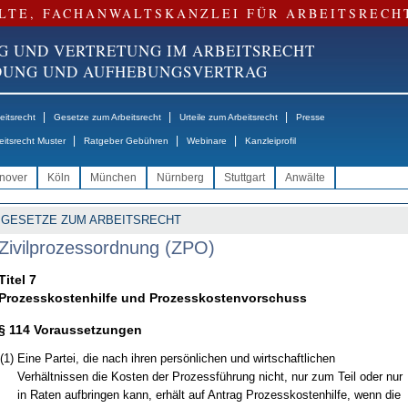
LTE, FACHANWALTSKANZLEI FÜR ARBEITSRECH
G UND VERTRETUNG IM ARBEITSRECHT
NDUNG UND AUFHEBUNGSVERTRAG
|
|
|
itsrecht
Gesetze zum Arbeitsrecht
Urteile zum Arbeitsrecht
Presse
|
|
|
eitsrecht Muster
Ratgeber Gebühren
Webinare
Kanzleiprofil
nover
Köln
München
Nürnberg
Stuttgart
Anwälte
GESETZE ZUM ARBEITSRECHT
Zivilprozessordnung (ZPO)
Titel 7
Prozesskostenhilfe und Prozesskostenvorschuss
§ 114 Voraussetzungen
(1)
Eine Partei, die nach ihren persönlichen und wirtschaftlichen
Verhältnissen die Kosten der Prozessführung nicht, nur zum Teil oder nur
in Raten aufbringen kann, erhält auf Antrag Prozesskostenhilfe, wenn die