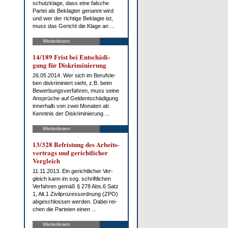
schutz­kla­ge, dass ei­ne fal­sche
Par­tei als Be­klag­ter ge­nannt wird
und wer der rich­ti­ge Be­klag­te ist,
muss das Ge­richt die Kla­ge an ...
Weiterlesen
14/189 Frist bei Ent­schä­di­
gung für Dis­kri­mi­nie­rung
26.05.2014. Wer sich im Be­rufs­le­
ben dis­kri­mi­niert sieht, z.B. beim
Be­wer­bungs­ver­fah­ren, muss sei­ne
An­sprü­che auf Gel­dent­schä­di­gung
in­ner­halb von zwei Mo­na­ten ab
Kennt­nis der Dis­kri­mi­nie­rung ...
Weiterlesen
13/328 Be­fris­tung des Ar­beits­
ver­trags und ge­richt­li­cher
Ver­gleich
11.11.2013. Ein ge­richt­li­cher Ver­
gleich kann im sog. schrift­li­chen
Ver­fah­ren ge­mäß § 278 Abs.6 Satz
1, Alt.1 Zi­vil­pro­zess­ord­nung (ZPO)
ab­ge­schlos­sen wer­den. Da­bei rei­
chen die Par­tei­en ei­nen ...
Weiterlesen