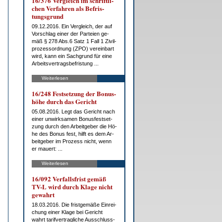
16/376 Ver­gleich im schrift­li­
chen Ver­fah­ren als Be­fris­
tungs­grund
09.12.2016. Ein Ver­gleich, der auf
Vor­schlag ei­ner der Par­tei­en ge­
mäß § 278 Abs.6 Satz 1 Fall 1 Zi­vil­
pro­zess­ord­nung (ZPO) ver­ein­bart
wird, kann ein Sach­grund für ei­ne
Ar­beits­ver­trags­be­fris­tung ...
Weiterlesen
16/248 Fest­set­zung der Bo­nus­
hö­he durch das Ge­richt
05.08.2016. Legt das Ge­richt nach
ei­ner un­wirk­sa­men Bo­nus­fest­set­
zung durch den Ar­beit­ge­ber die Hö­
he des Bo­nus fest, hilft es dem Ar­
beit­ge­ber im Pro­zess nicht, wenn
er mau­ert: ...
Weiterlesen
16/092 Ver­falls­frist ge­mäß
TV-L wird durch Kla­ge nicht
ge­wahrt
18.03.2016. Die frist­ge­mä­ße Ein­rei­
chung ei­ner Kla­ge bei Ge­richt
wahrt ta­rif­ver­trag­li­che Aus­schluss­