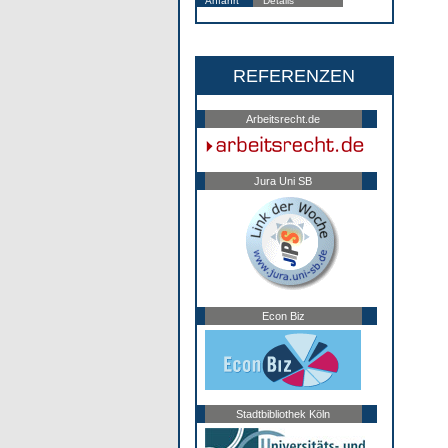
Anfahrt
Details
REFERENZEN
Arbeitsrecht.de
Jura Uni SB
Econ Biz
Stadtbibliothek Köln