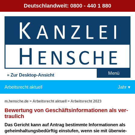
Deutschlandweit:
0800 - 440 1 880
Menü
» Zur Desktop-Ansicht
Arbeitsrecht aktuell
Jahr
m.hensche.de
>
Arbeitsrecht aktuell
>
Arbeitsrecht 2023
Be­wer­tung von Ge­schäfts­in­for­ma­tio­nen als ver­
trau­lich
Das Ge­richt kann auf An­trag be­stimm­te In­for­ma­tio­nen als
ge­heim­hal­tungs­be­dürf­tig ein­stu­fen, wenn sie mit über­wie­