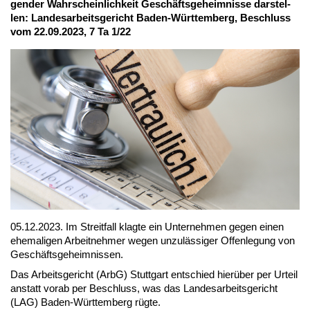
gen­der Wahr­schein­lich­keit Ge­schäfts­ge­heim­nis­se dar­stel­
len: Lan­des­ar­beits­ge­richt Ba­den-Würt­tem­berg, Be­schluss
vom 22.09.2023, 7 Ta 1/22
05.12.2023. Im Streit­fall klag­te ein Un­ter­neh­men ge­gen ei­nen
ehe­ma­li­gen Ar­beit­neh­mer we­gen un­zu­läs­si­ger Of­fen­le­gung von
Ge­schäfts­ge­heim­nis­sen.
Das Ar­beits­ge­richt (ArbG) Stutt­gart ent­schied hier­über per Ur­teil
an­statt vor­ab per Be­schluss, was das Lan­des­ar­beits­ge­richt
(LAG) Ba­den-Würt­tem­berg rüg­te.