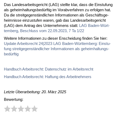
Das Lan­des­ar­beits­ge­richt (LAG) stell­te klar, dass die Ein­stu­fung
als ge­heim­hal­tungs­be­dürf­tig im Vor­ab­ver­fah­ren zu er­fol­gen hat.
Da die streit­ge­gen­ständ­li­chen In­for­ma­tio­nen als Ge­schäfts­ge­
heim­nis­se ein­zu­stu­fen wa­ren, gab das Lan­des­ar­beits­ge­richt
(LAG) dem An­trag des Un­ter­neh­mens statt:
LAG Ba­den-Würt­
tem­berg, Be­schluss vom 22.09.2023, 7 Ta 1/22
Wei­te­re In­for­ma­tio­nen zu die­ser En­schei­dung fin­den Sie hier:
Up­date Ar­beits­recht 24|2023 LAG Ba­den-Würt­tem­berg: Ein­stu­
fung streit­ge­gen­ständ­li­cher In­for­ma­tio­nen als ge­heim­hal­tungs­
be­dürf­tig
Hand­buch Ar­beits­recht: Da­ten­schutz im Ar­beits­recht
Hand­buch Ar­beits­recht: Haf­tung des Ar­beit­neh­mers
Letzte Überarbeitung: 20. März 2025
Bewertung: