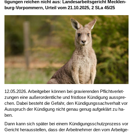
ti­gun­gen rei­chen nicht aus: Lan­des­ar­beits­ge­richt Meck­len­
burg-Vor­pom­mern, Ur­teil vom 21.10.2025, 2 SLa 45/25
12.05.2026. Ar­beit­ge­ber kön­nen bei gra­vie­ren­den Pflicht­ver­let­
zun­gen ei­ne au­ßer­or­dent­li­che und frist­lo­se Kün­di­gung aus­spre­
chen. Da­bei be­steht die Ge­fahr, den Kün­di­gungs­sach­ver­halt vor
Aus­spruch der Kün­di­gung nicht ge­nau ge­nug auf­ge­klärt zu ha­
ben.
Dann kann sich spä­ter bei ei­nem Kün­di­gungs­schutz­pro­zess vor
Ge­richt her­aus­stel­len, dass der Ar­beit­neh­mer den vom Ar­beit­ge­