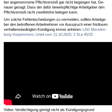
ber an­ge­nom­me­ne Pflicht­ver­stoß gar nicht be­gan­gen hat. Ge­
nau­er ge­sagt: Dass der da­für be­weis­pflich­ti­ge Ar­beit­ge­ber den
Pflicht­ver­stoß nicht zwei­fels­frei be­le­gen kann.
Um sol­che Fehl­ent­schei­dun­gen zu ver­mei­den, soll­ten Ar­beit­ge­
ber den be­trof­fe­nen Ar­beit­neh­mer vor Aus­spruch ei­ner frist­lo­sen
ver­hal­tens­be­ding­ten Kün­di­gung im­mer an­hö­ren:
LAG Meck­len­
burg-Vor­pom­mern, Ur­teil vom 21.10.2025, 2 SLa 45/25
Video: Verdächtigung genügt nicht als Kündigungsgrund