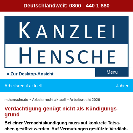
Deutschlandweit:
0800 - 440 1 880
Menü
» Zur Desktop-Ansicht
Arbeitsrecht aktuell
Jahr
m.hensche.de
>
Arbeitsrecht aktuell
>
Arbeitsrecht 2026
Ver­däch­ti­gung ge­nügt nicht als Kün­di­gungs­
grund
Bei ei­ner Ver­dachts­kün­di­gung muss auf kon­kre­te Tat­sa­
chen ge­stützt wer­den. Auf Ver­mu­tun­gen ge­stütz­te Ver­däch­