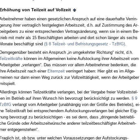
Erhöhung von Teil­zeit auf Voll­zeit
Ar­beit­neh­mer ha­ben ei­nen ge­setz­li­chen An­spruch auf ei­ne dau­er­haf­te Ver­rin­
ge­rung ih­rer ver­trag­lich fest­ge­leg­ten Ar­beits­zeit, d.h. auf Zu­stim­mung des Ar­
beit­ge­bers zu ei­ner ent­spre­chen­den Ver­tragsände­rung, wenn sie in ei­nem Be­
trieb mit mehr als 15 Beschäftig­ten ar­bei­ten und dort schon länger als sechs
Mo­na­te beschäftigt sind
(§ 8 Teil­zeit- und Be­fris­tungs­ge­setz - Tz­B­fG)
.
Dem­ge­genüber be­steht ein An­spruch „in um­ge­kehr­ter Rich­tung“ nicht, d.h.
Teil­zeit­kräfte
können im All­ge­mei­nen kei­ne Auf­sto­ckung ih­rer Ar­beits­zeit vom
Ar­beit­ge­ber „ver­lan­gen“. Das müssen vor al­lem Ar­beit­neh­mer be­den­ken, die
ih­re Ar­beits­zeit nach ei­ner
El­tern­zeit
ver­rin­gert ha­ben: Hier gibt es im All­ge­
mei­nen nur dann ei­nen Weg zurück zur Voll­zeittätig­keit, wenn der Ar­beit­ge­ber
mit­spielt.
Al­ler­dings können Teil­zeit­kräfte ver­lan­gen, bei der Ver­ga­be frei­er Voll­zeit­stel­
len im Be­trieb auf ih­ren Wunsch hin be­vor­zugt berück­sich­tigt zu wer­den.
§ 9
Tz­B­fG
ver­langt vom Ar­beit­ge­ber (un­abhängig von der Größe des Be­triebs), ei­
ne Teil­zeit­kraft bei ent­spre­chen­dem Auf­sto­ckungs­ver­lan­gen bei glei­cher Eig­
nung be­vor­zugt zu berück­sich­ti­gen - es sei denn, dass „drin­gen­de be­trieb­li­
che Gründe oder Ar­beits­zeitwünsche an­de­rer teil­zeit­beschäftig­ter Ar­beit­neh­
mer ent­ge­gen­ste­hen“.
Frag­lich ist, ob bzw. un­ter wel­chen Vor­aus­set­zun­gen der Auf­sto­ckungs­