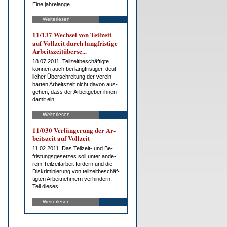
Ei­ne jah­re­lan­ge ...
Weiterlesen
11/137 Wech­sel von Teil­zeit
auf Voll­zeit durch lang­fris­ti­ge
Ar­beits­zeit­über­sc...
18.07.2011. Teil­zeit­be­schäf­tig­te
kön­nen auch bei lang­fris­ti­ger, deut­
li­cher Über­schrei­tung der ver­ein­
bar­ten Ar­beits­zeit nicht da­von aus­
ge­hen, dass der Ar­beit­ge­ber ih­nen
da­mit ein ...
Weiterlesen
11/030 Ver­län­ge­rung der Ar­
beits­zeit auf Voll­zeit
11.02.2011. Das Teil­zeit- und Be­
fris­tungs­ge­set­zes soll un­ter an­de­
rem Teil­zeit­ar­beit för­dern und die
Dis­kri­mi­nie­rung von teil­zeit­be­schäf­
tig­ten Ar­beit­neh­mern ver­hin­dern.
Teil die­ses ...
Weiterlesen