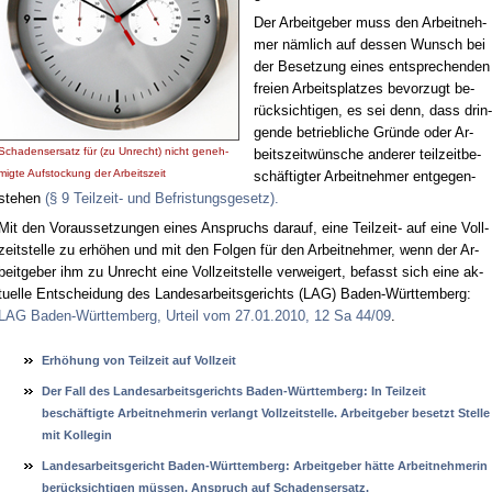
Der Ar­beit­ge­ber muss den Ar­beit­neh­
mer näm­lich auf des­sen Wunsch bei
der Be­set­zung ei­nes ent­spre­chen­den
frei­en Ar­beits­plat­zes be­vor­zugt be­
rück­sich­ti­gen, es sei denn, dass drin­
gen­de be­trieb­li­che Grün­de oder Ar­
Scha­dens­er­satz für (zu Un­recht) nicht ge­neh­
beits­zeit­wün­sche an­de­rer teil­zeit­be­
mig­te Auf­sto­ckung der Ar­beits­zeit
schäf­tig­ter Ar­beit­neh­mer ent­ge­gen­
ste­hen
(§ 9 Teil­zeit- und Be­fris­tungs­ge­setz).
Mit den Vor­aus­set­zun­gen ei­nes An­spruchs dar­auf, ei­ne Teil­zeit- auf ei­ne Voll­
zeit­stel­le zu er­hö­hen und mit den Fol­gen für den Ar­beit­neh­mer, wenn der Ar­
beit­ge­ber ihm zu Un­recht ei­ne Voll­zeit­stel­le ver­wei­gert, be­fasst sich ei­ne ak­
tu­el­le Ent­schei­dung des Lan­des­ar­beits­ge­richts (LAG) Ba­den-Würt­tem­berg:
LAG Ba­den-Würt­tem­berg, Ur­teil vom 27.01.2010, 12 Sa 44/09
.
Erhöhung von Teil­zeit auf Voll­zeit
Der Fall des Lan­des­ar­beits­ge­richts Ba­den-Würt­tem­berg: In Teil­zeit
beschäftig­te Ar­beit­neh­me­rin ver­langt Voll­zeit­stel­le. Ar­beit­ge­ber be­setzt Stel­le
mit Kol­le­gin
Lan­des­ar­beits­ge­richt Ba­den-Würt­tem­berg: Ar­beit­ge­ber hätte Ar­beit­neh­me­rin
berück­sich­ti­gen müssen. An­spruch auf Scha­dens­er­satz.