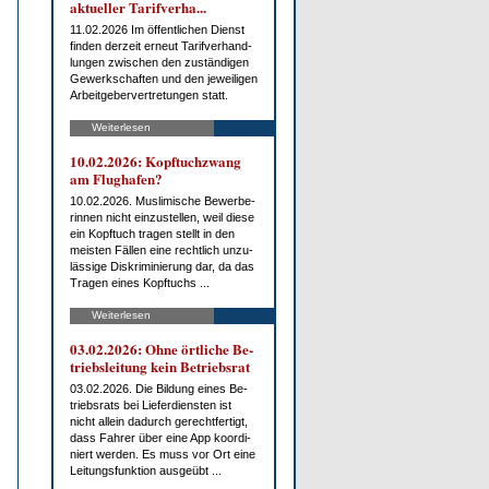
ak­tu­el­ler Ta­rif­ver­ha...
11.02.2026 Im öf­fent­li­chen Dienst
fin­den der­zeit er­neut Ta­rif­ver­hand­
lun­gen zwi­schen den zu­stän­di­gen
Ge­werk­schaf­ten und den je­wei­li­gen
Ar­beit­ge­ber­ver­tre­tun­gen statt.
Weiterlesen
10.02.2026: Kopf­tuch­zwang
am Flug­ha­fen?
10.02.2026. Mus­li­mi­sche Be­wer­be­
rin­nen nicht ein­zu­stel­len, weil die­se
ein Kopf­tuch tra­gen stellt in den
meis­ten Fäl­len ei­ne recht­lich un­zu­
läs­si­ge Dis­kri­mi­nie­rung dar, da das
Tra­gen ei­nes Kopf­tuchs ...
Weiterlesen
03.02.2026: Oh­ne ört­li­che Be­
triebs­lei­tung kein Be­triebs­rat
03.02.2026. Die Bil­dung ei­nes Be­
triebs­rats bei Lie­fer­diens­ten ist
nicht al­lein da­durch ge­recht­fer­tigt,
dass Fah­rer über ei­ne App ko­or­di­
niert wer­den. Es muss vor Ort ei­ne
Lei­tungs­funk­ti­on aus­ge­übt ...