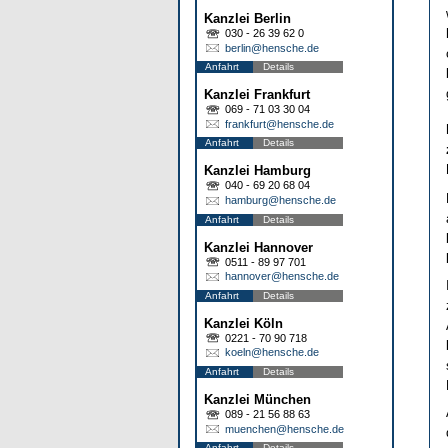
Kanzlei Berlin
030 - 26 39 62 0
berlin@hensche.de
Anfahrt
Details
Kanzlei Frankfurt
069 - 71 03 30 04
frankfurt@hensche.de
Anfahrt
Details
Kanzlei Hamburg
040 - 69 20 68 04
hamburg@hensche.de
Anfahrt
Details
Kanzlei Hannover
0511 - 89 97 701
hannover@hensche.de
Anfahrt
Details
Kanzlei Köln
0221 - 70 90 718
koeln@hensche.de
Anfahrt
Details
Kanzlei München
089 - 21 56 88 63
muenchen@hensche.de
Anfahrt
Details