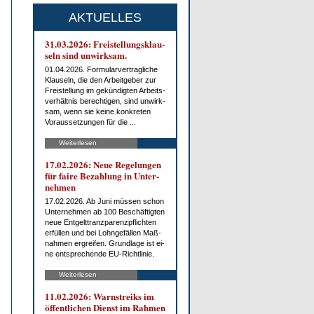
AKTUELLES
31.03.2026: Frei­stel­lungs­klau­
seln sind un­wirk­sam.
01.04.2026. For­mu­lar­ver­trag­li­che
Klau­seln, die den Ar­beit­ge­ber zur
Frei­stel­lung im ge­kün­dig­ten Ar­beits­
ver­hält­nis be­rech­ti­gen, sind un­wirk­
sam, wenn sie kei­ne kon­kre­ten
Vor­aus­set­zun­gen für die ...
Weiterlesen
17.02.2026: Neue Re­ge­lun­gen
für fai­re Be­zah­lung in Un­ter­
neh­men
17.02.2026. Ab Ju­ni müs­sen schon
Un­ter­neh­men ab 100 Be­schäf­tig­ten
neue Ent­gelt­tranz­pa­renz­pflich­ten
er­fül­len und bei Lohn­ge­fäl­len Maß­
nah­men er­grei­fen. Grund­la­ge ist ei­
ne ent­spre­chen­de EU-Richt­li­nie.
Weiterlesen
11.02.2026: Warn­streiks im
öf­fent­li­chen Dienst im Rah­men