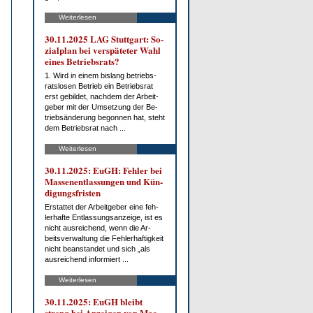
Weiterlesen
30.11.2025 LAG Stutt­gart: So­
zi­al­plan bei ver­spä­te­ter Wahl
ei­nes Be­triebs­rats?
1. Wird in ei­nem bis­lang be­triebs­
rats­lo­sen Be­trieb ein Be­triebs­rat
erst ge­bil­det, nach­dem der Ar­beit­
ge­ber mit der Um­set­zung der Be­
trieb­s­än­de­rung be­gon­nen hat, steht
dem Be­triebs­rat nach ...
Weiterlesen
30.11.2025: EuGH: Feh­ler bei
Mas­sen­ent­las­sun­gen und Kün­
di­gungs­fris­ten
Er­stat­tet der Ar­beit­ge­ber ei­ne feh­
ler­haf­te Ent­las­sungs­an­zei­ge, ist es
nicht aus­rei­chend, wenn die Ar­
beits­ver­wal­tung die Feh­ler­haf­tig­keit
nicht be­an­stan­det und sich „als
aus­rei­chend in­for­miert ...
Weiterlesen
30.11.2025: EuGH bleibt
streng bei An­zei­gen von Mas­