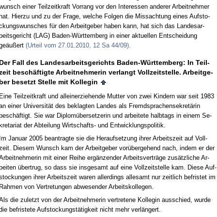
wunsch ei­ner Teil­zeit­kraft Vor­rang vor den In­ter­es­sen an­de­rer Ar­beit­neh­mer
hat. Hier­zu und zu der Fra­ge, wel­che Fol­gen die Miss­ach­tung ei­nes Auf­sto­
ckungs­wun­sches für den Ar­beit­ge­ber ha­ben kann, hat sich das Lan­des­ar­
beits­ge­richt (LAG) Ba­den-Würt­tem­berg in ei­ner ak­tu­el­len Ent­schei­dung
geäußert
(Ur­teil vom 27.01.2010, 12 Sa 44/09).
Der Fall des Lan­des­ar­beits­ge­richts Ba­den-Würt­tem­berg: In Teil­
zeit beschäftig­te Ar­beit­neh­me­rin ver­langt Voll­zeit­stel­le. Ar­beit­ge­
ber be­setzt Stel­le mit Kol­le­gin
Ei­ne Teil­zeit­kraft und al­lein­er­zie­hen­de Mut­ter von zwei Kin­dern war seit 1983
an ei­ner Uni­ver­sität des be­klag­ten Lan­des als Fremd­spra­chen­se­kretärin
beschäftigt. Sie war Di­plomüber­set­ze­rin und ar­bei­te­te halb­tags in ei­nem Se­
kre­ta­ri­at der Ab­tei­lung Wirt­schafts- und Ent­wick­lungs­po­li­tik.
Im Ja­nu­ar 2005 be­an­trag­te sie die Her­auf­set­zung ih­rer Ar­beits­zeit auf Voll­
zeit. Die­sem Wunsch kam der Ar­beit­ge­ber vorüber­ge­hend nach, in­dem er der
Ar­beit­neh­me­rin mit ei­ner Rei­he ergänzen­der Ar­beits­verträge zusätz­li­che Ar­
bei­ten über­trug, so dass sie ins­ge­samt auf ei­ne Voll­zeit­stel­le kam. Die­se Auf­
sto­ckun­gen ih­rer Ar­beits­zeit wa­ren al­ler­dings al­le­samt nur zeit­lich be­fris­tet im
Rah­men von Ver­tre­tun­gen ab­we­sen­der Ar­beits­kol­le­gen.
Als die zu­letzt von der Ar­beit­neh­me­rin ver­tre­te­ne Kol­le­gin aus­schied, wur­de
die be­fris­te­te Auf­sto­ckungstätig­keit nicht mehr verlängert.