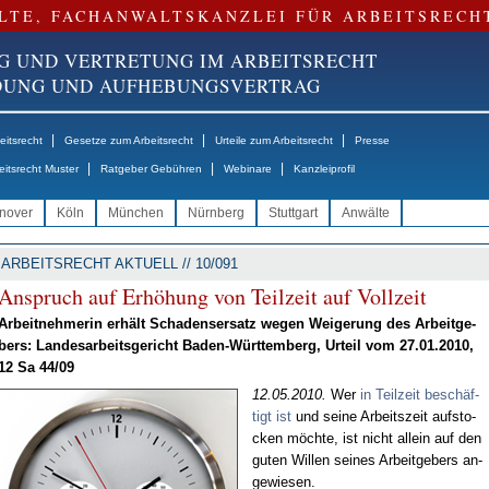
LTE, FACHANWALTSKANZLEI FÜR ARBEITSRECH
G UND VERTRETUNG IM ARBEITSRECHT
NDUNG UND AUFHEBUNGSVERTRAG
|
|
|
itsrecht
Gesetze zum Arbeitsrecht
Urteile zum Arbeitsrecht
Presse
|
|
|
eitsrecht Muster
Ratgeber Gebühren
Webinare
Kanzleiprofil
nover
Köln
München
Nürnberg
Stuttgart
Anwälte
ARBEITSRECHT AKTUELL // 10/091
An­spruch auf Er­hö­hung von Teil­zeit auf Voll­zeit
Ar­beit­neh­me­rin er­hält Scha­dens­er­satz we­gen Wei­ge­rung des Ar­beit­ge­
bers: Lan­des­ar­beits­ge­richt Ba­den-Würt­tem­berg, Ur­teil vom 27.01.2010,
12 Sa 44/09
12.05.2010.
Wer
in Teil­zeit be­schäf­
tigt ist
und sei­ne Ar­beits­zeit auf­sto­
cken möch­te, ist nicht al­lein auf den
gu­ten Wil­len sei­nes Ar­beit­ge­bers an­
ge­wie­sen.