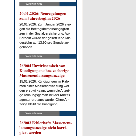
Weiterlesen
20.01.2026: Neu­re­ge­lun­gen
zum Jah­res­be­ginn 2026
20.01.2026. Zum Ja­nu­ar 2026 stei­
gen die Bei­trags­be­mes­sungs­gren­
zen in der So­zi­al­ver­si­che­rung. Au­
ßer­dem wur­de der ge­setz­li­che Min­
dest­lohn auf 13,90 pro St­un­de an­
ge­ho­ben.
Weiterlesen
26/004 Un­wirk­sam­keit von
Kün­di­gun­gen oh­ne vor­he­ri­ge
Mas­sen­ent­las­sungs­an­zei­ge
15.01.2026. Kün­di­gun­gen im Rah­
men ei­ner Mas­sen­ent­las­sung wer­
den erst wirk­sam, wenn die An­zei­
ge ord­nungs­ge­mäß bei der Ar­beits­
agen­tur er­stat­tet wur­de. Oh­ne An­
zei­ge bleibt die Kün­di­gung ...
Weiterlesen
26/003 Feh­ler­haf­te Mas­sen­ent­
las­sungs­an­zei­ge nicht kor­ri­
giert wer­den