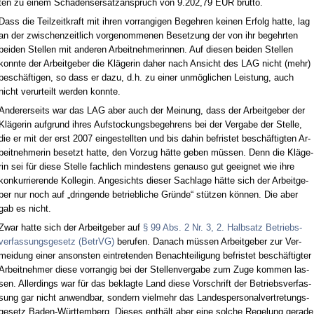
ten zu ei­nem Scha­dens­er­satz­an­spruch von 9.202,79 EUR brut­to.
Dass die Teil­zeit­kraft mit ih­ren vor­ran­gi­gen Be­geh­ren kei­nen Er­folg hat­te, lag
an der zwi­schen­zeit­lich vor­ge­nom­me­nen Be­set­zung der von ihr be­gehr­ten
bei­den Stel­len mit an­de­ren Ar­beit­neh­me­rin­nen. Auf die­sen bei­den Stel­len
konn­te der Ar­beit­ge­ber die Kläge­rin da­her nach An­sicht des LAG nicht (mehr)
beschäfti­gen, so dass er da­zu, d.h. zu ei­ner unmögli­chen Leis­tung, auch
nicht ver­ur­teilt wer­den konn­te.
An­de­rer­seits war das LAG aber auch der Mei­nung, dass der Ar­beit­ge­ber der
Kläge­rin auf­grund ih­res Auf­sto­ckungs­be­geh­rens bei der Ver­ga­be der Stel­le,
die er mit der erst 2007 ein­ge­stell­ten und bis da­hin be­fris­tet beschäftig­ten Ar­
beit­neh­me­rin be­setzt hat­te, den Vor­zug hätte ge­ben müssen. Denn die Kläge­
rin sei für die­se Stel­le fach­lich min­des­tens ge­nau­so gut ge­eig­net wie ih­re
kon­kur­rie­ren­de Kol­le­gin. An­ge­sichts die­ser Sach­la­ge hätte sich der Ar­beit­ge­
ber nur noch auf „drin­gen­de be­trieb­li­che Gründe“ stützen können. Die aber
gab es nicht.
Zwar hat­te sich der Ar­beit­ge­ber auf
§ 99 Abs. 2 Nr. 3, 2. Halb­satz Be­triebs­
ver­fas­sungs­ge­setz (Be­trVG)
be­ru­fen. Da­nach müssen Ar­beit­ge­ber zur Ver­
mei­dung ei­ner an­sons­ten ein­tre­ten­den Be­nach­tei­li­gung be­fris­tet beschäftig­ter
Ar­beit­neh­mer die­se vor­ran­gig bei der Stel­len­ver­ga­be zum Zu­ge kom­men las­
sen. Al­ler­dings war für das be­klag­te Land die­se Vor­schrift der Be­triebs­ver­fas­
sung gar nicht an­wend­bar, son­dern viel­mehr das Lan­des­per­so­nal­ver­tre­tungs­
ge­setz Ba­den-Würt­tem­berg. Die­ses enthält aber ei­ne sol­che Re­ge­lung ge­ra­de