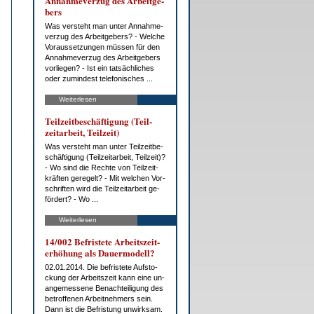
An­nah­me­ver­zug des Ar­beit­ge­
bers
Was ver­steht man un­ter An­nah­me­
ver­zug des Ar­beit­ge­bers? - Wel­che
Vor­aus­set­zun­gen müs­sen für den
An­nah­me­ver­zug des Ar­beit­ge­bers
vor­lie­gen? - Ist ein tat­säch­li­ches
oder zu­min­dest te­le­fo­ni­sches ...
Weiterlesen
Teil­zeit­be­schäf­ti­gung (Teil­
zeit­ar­beit, Teil­zeit)
Was ver­steht man un­ter Teil­zeit­be­
schäf­ti­gung (Teil­zeit­ar­beit, Teil­zeit)?
- Wo sind die Rech­te von Teil­zeit­
kräf­ten ge­re­gelt? - Mit wel­chen Vor­
schrif­ten wird die Teil­zeit­ar­beit ge­
för­dert? - Wo ...
Weiterlesen
14/002 Be­fris­te­te Ar­beits­zeit­
er­hö­hung als Dau­er­mo­dell?
02.01.2014. Die be­fris­te­te Auf­sto­
ckung der Ar­beits­zeit kann ei­ne un­
an­ge­mes­se­ne Be­nach­tei­li­gung des
be­trof­fe­nen Ar­beit­neh­mers sein.
Dann ist die Be­fris­tung un­wirk­sam.