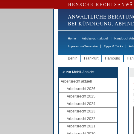
HENSCHE RECHTSANWÄ
ANWALTLICHE BERATUN
BEI KÜNDIGUNG, ABFI
|
|
Home
Arbeitsrecht aktuell
Handbuch Arbe
|
|
Impressum-Generator
Tipps & Tricks
Arb
Berlin
Frankfurt
Hamburg
Han
-> zur Mobil-Ansicht
Arbeitsrecht aktuell
Arbeitsrecht 2026
Arbeitsrecht 2025
Arbeitsrecht 2024
Arbeitsrecht 2023
Arbeitsrecht 2022
Arbeitsrecht 2021
Arbeitsrecht 2020