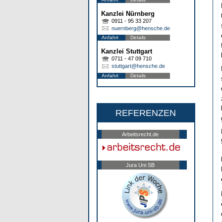
Kanzlei Nürnberg
0911 - 95 33 207
nuernberg@hensche.de
Anfahrt
Details
Kanzlei Stuttgart
0711 - 47 09 710
stuttgart@hensche.de
Anfahrt
Details
REFERENZEN
Arbeitsrecht.de
Jura Uni SB