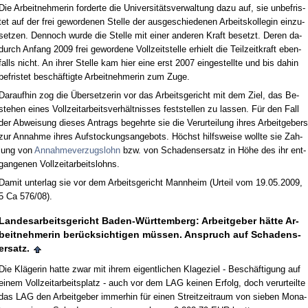
Die Ar­beit­neh­me­rin for­der­te die Uni­ver­sitäts­ver­wal­tung da­zu auf, sie un­be­fris­
tet auf der frei ge­wor­de­nen Stel­le der aus­ge­schie­de­nen Ar­beits­kol­le­gin ein­zu­
set­zen. Den­noch wur­de die Stel­le mit ei­ner an­de­ren Kraft be­setzt. De­ren da­
durch An­fang 2009 frei ge­wor­de­ne Voll­zeit­stel­le er­hielt die Teil­zeit­kraft eben­
falls nicht. An ih­rer Stel­le kam hier ei­ne erst 2007 ein­ge­stell­te und bis da­hin
be­fris­tet beschäftig­te Ar­beit­neh­me­rin zum Zu­ge.
Dar­auf­hin zog die Über­set­ze­rin vor das Ar­beits­ge­richt mit dem Ziel, das Be­
ste­hen ei­nes Voll­zeit­ar­beits­verhält­nis­ses fest­stel­len zu las­sen. Für den Fall
der Ab­wei­sung die­ses An­trags be­gehr­te sie die Ver­ur­tei­lung ih­res Ar­beit­ge­bers
zur An­nah­me ih­res Auf­sto­ckungs­an­ge­bots. Höchst hilfs­wei­se woll­te sie Zah­
lung von
An­nah­me­ver­zugs­lohn
bzw. von Scha­dens­er­satz in Höhe des ihr ent­
gan­ge­nen Voll­zeit­ar­beits­lohns.
Da­mit un­ter­lag sie vor dem Ar­beits­ge­richt Mann­heim (Ur­teil vom 19.05.2009,
5 Ca 576/08).
Lan­des­ar­beits­ge­richt Ba­den-Würt­tem­berg: Ar­beit­ge­ber hätte Ar­
beit­neh­me­rin berück­sich­ti­gen müssen. An­spruch auf Scha­dens­
er­satz.
Die Kläge­rin hat­te zwar mit ih­rem ei­gent­li­chen Kla­ge­ziel - Beschäfti­gung auf
ei­nem Voll­zeit­ar­beits­platz - auch vor dem LAG kei­nen Er­folg, doch ver­ur­teil­te
das LAG den Ar­beit­ge­ber im­mer­hin für ei­nen Streit­zeit­raum von sie­ben Mo­na­