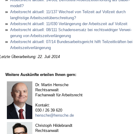
mo­dell?
Ar­beits­recht ak­tu­ell: 11/137 Wech­sel von Teil­zeit auf Voll­zeit durch
lang­fris­ti­ge Ar­beits­zeitüber­schrei­tung?
Ar­beits­recht ak­tu­ell: 11/030 Verlänge­rung der Ar­beits­zeit auf Voll­zeit
Ar­beits­recht ak­tu­ell: 08/111 Scha­dens­er­satz bei rechts­wid­ri­ger Ver­wei­
ge­rung von Ar­beits­zeit­verlänge­rung
Ar­beits­recht ak­tu­ell: 07/14 Bun­des­ar­beits­ge­richt hilft Teil­zeit­kräften bei
Ar­beits­zeit­verlänge­rung
Letzte Überarbeitung: 22. Juli 2014
Weitere Auskünfte erteilen Ihnen gern:
Dr. Martin Hensche
Rechtsanwalt
Fachanwalt für Arbeitsrecht
Kontakt:
030 / 26 39 620
hensche@hensche.de
Christoph Hildebrandt
Rechtsanwalt