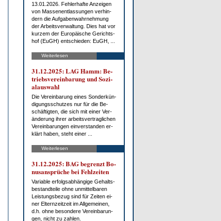
13.01.2026. Feh­ler­haf­te An­zei­gen
von Mas­sen­ent­las­sun­gen ver­hin­
dern die Auf­ga­ben­wahr­neh­mung
der Ar­beits­ver­wal­tung. Dies hat vor
kur­zem der Eu­ro­päi­sche Ge­richts­
hof (EuGH) ent­schie­den: EuGH, ...
Weiterlesen
31.12.2025: LAG Hamm: Be­
triebs­ver­ein­ba­rung und So­zi­
al­aus­wahl
Die Ver­ein­ba­rung ei­nes Son­der­kün­
di­gungs­schut­zes nur für die Be­
schäf­tig­ten, die sich mit ei­ner Ver­
än­de­rung ih­rer ar­beits­ver­trag­li­chen
Ver­ein­ba­run­gen ein­ver­stan­den er­
klärt ha­ben, steht ei­ner ...
Weiterlesen
31.12.2025: BAG be­grenzt Bo­
nus­an­sprü­che bei Fehl­zei­ten
Va­ria­ble er­folgs­ab­hän­gi­ge Ge­halts­
be­stand­tei­le oh­ne un­mit­tel­ba­ren
Leis­tungs­be­zug sind für Zei­ten ei­
ner El­tern­zeit­zeit im All­ge­mei­nen,
d.h. oh­ne be­son­de­re Ver­ein­ba­run­
gen, nicht zu zah­len.