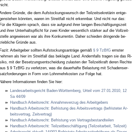
nicht.
An­de­re Gründe, die dem Auf­sto­ckungs­wunsch der Teil­zeit­sekretärin ent­ge­
gen­ste­hen könn­ten, wa­ren im Streit­fall nicht er­kenn­bar. Und nicht nur das:
Für die Kläge­rin sprach, dass sie auf­grund ih­rer lan­gen Beschäfti­gungs­zeit
und ih­rer Un­ter­halts­pflicht für zwei Kin­der we­sent­lich stärker auf die Voll­zeit­
stel­le an­ge­wie­sen war als ih­re Kon­kur­ren­tin. Da­her schie­den drin­gen­de be­
trieb­li­che Gründe aus.
Fa­zit: Ar­beit­ge­ber soll­ten Auf­sto­ckungs­anträge gemäß
§ 9 Tz­B­fG
erns­ter
neh­men als hier im Streit­fall das be­klag­te Land. An­dern­falls tra­gen sie das Ri­
si­ko, mit der Be­set­zungs­ent­schei­dung zu­las­ten der Teil­zeit­kraft de­ren Rech­te
aus § 9 Tz­B­fG zu ver­let­zen, was die dau­er­haf­te Be­las­tung mit Scha­dens­er­
satz­for­de­run­gen in Form von Lohn­mehr­kos­ten zur Fol­ge hat.
Nähe­re In­for­ma­tio­nen fin­den Sie hier:
Lan­des­ar­beits­ge­richt Ba­den-Würt­tem­berg, Ur­teil vom 27.01.2010, 12
Sa 44/09
Hand­buch Ar­beits­recht: An­nah­me­ver­zug des Ar­beit­ge­bers
Hand­buch Ar­beits­recht: Be­fris­tung des Ar­beits­ver­trags (be­fris­te­ter Ar­
beits­ver­trag, Zeit­ver­trag)
Hand­buch Ar­beits­recht: Be­fris­tung von Ver­trags­be­stand­tei­len
Hand­buch Ar­beits­recht: Teil­zeit­beschäfti­gung (Teil­zeit­ar­beit, Teil­zeit)
Ar­beits­recht ak­tu­ell: 14/002 Be­fris­te­te Ar­beits­zeit­erhöhung als Dau­er­