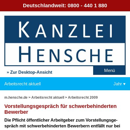
Deutschlandweit:
0800 - 440 1 880
Menü
» Zur Desktop-Ansicht
Arbeitsrecht aktuell
Jahr
m.hensche.de
>
Arbeitsrecht aktuell
>
Arbeitsrecht 2009
Vor­stel­lungs­ge­spräch für schwer­be­hin­der­ten
Be­wer­ber
Die Pflicht öf­fent­li­cher Ar­beit­ge­ber zum Vor­stel­lungs­ge­
spräch mit schwer­be­hin­der­ten Be­wer­bern ent­fällt nur bei