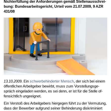
Nicht­er­fül­lung der An­for­de­run­gen ge­mäß Stel­len­aus­schrei­
bung: Bun­des­ar­beits­ge­richt, Ur­teil vom 21.07.2009, 9 AZR
431/08
13.10.2009.
Ein
schwer­be­hin­der­ter Mensch
, der sich bei ei­nem
öf­fent­li­chen Ar­beit­ge­ber be­wirbt, muss zum Vor­stel­lungs­ge­
spräch ein­ge­la­den wer­den, es sei denn, er ist für die Stel­le of­
fen­sicht­lich un­ge­eig­net.
Ein Ver­stoß des Ar­beit­ge­bers hier­ge­gen führt zu der Ver­mu­tung,
dass der Be­wer­ber auf­grund sei­ner Be­hin­de­rung dis­kri­mi­niert