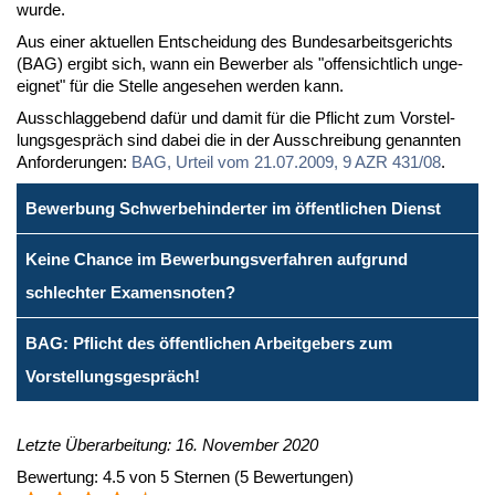
wur­de.
Aus ei­ner ak­tu­el­len Ent­schei­dung des Bun­des­ar­beits­ge­richts
(BAG) er­gibt sich, wann ein Be­wer­ber als "of­fen­sicht­lich un­ge­
eig­net" für die Stel­le an­ge­se­hen wer­den kann.
Aus­schlag­ge­bend da­für und da­mit für die Pflicht zum Vor­stel­
lungs­ge­spräch sind da­bei die in der Aus­schrei­bung ge­nann­ten
An­for­de­run­gen:
BAG, Ur­teil vom 21.07.2009, 9 AZR 431/08
.
Bewerbung Schwerbehinderter im öffentlichen Dienst
Keine Chance im Bewerbungsverfahren aufgrund
schlechter Examensnoten?
BAG: Pflicht des öffentlichen Arbeitgebers zum
Vorstellungsgespräch!
Letzte Überarbeitung: 16. November 2020
Bewertung:
4.5
von
5
Sternen
(
5
Bewertungen)