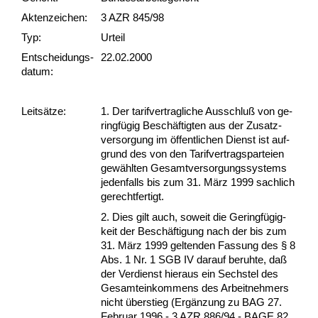
Akten­zeichen:
3 AZR 845/98
Typ:
Urteil
Ent­scheid­ungs­
22.02.2000
datum:
Leit­sätze:
1. Der ta­rif­ver­trag­li­che Aus­schluß von ge­
ringfügig Beschäftig­ten aus der Zu­satz­
ver­sor­gung im öffent­li­chen Dienst ist auf­
grund des von den Ta­rif­ver­trags­par­tei­en
gewähl­ten Ge­samt­ver­sor­gungs­sys­tems
je­den­falls bis zum 31. März 1999 sach­lich
ge­recht­fer­tigt.
2. Dies gilt auch, so­weit die Ge­ringfügig­
keit der Beschäfti­gung nach der bis zum
31. März 1999 gel­ten­den Fas­sung des § 8
Abs. 1 Nr. 1 SGB IV dar­auf be­ruh­te, daß
der Ver­dienst hier­aus ein Sechs­tel des
Ge­samt­ein­kom­mens des Ar­beit­neh­mers
nicht über­stieg (Ergänzung zu BAG 27.
Fe­bru­ar 1996 - 3 AZR 886/94 - BA­GE 82,