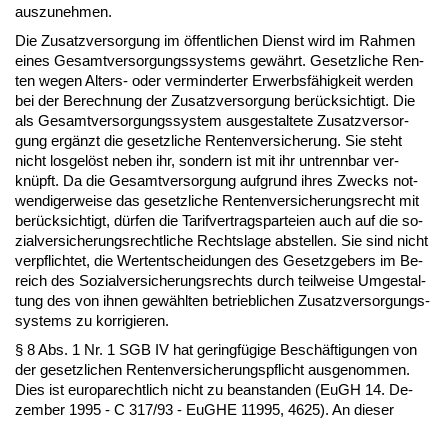
aus­zu­neh­men.
Die Zu­satz­ver­sor­gung im öffent­li­chen Dienst wird im Rah­men
ei­nes Ge­samt­ver­sor­gungs­sys­tems gewährt. Ge­setz­li­che Ren­
ten we­gen Al­ters- oder ver­min­der­ter Er­werbsfähig­keit wer­den
bei der Be­rech­nung der Zu­satz­ver­sor­gung berück­sich­tigt. Die
als Ge­samt­ver­sor­gungs­sys­tem aus­ge­stal­te­te Zu­satz­ver­sor­
gung ergänzt die ge­setz­li­che Ren­ten­ver­si­che­rung. Sie steht
nicht los­gelöst ne­ben ihr, son­dern ist mit ihr un­trenn­bar ver­
knüpft. Da die Ge­samt­ver­sor­gung auf­grund ih­res Zwecks not­
wen­di­ger­wei­se das ge­setz­li­che Ren­ten­ver­si­che­rungs­recht mit
berück­sich­tigt, dürfen die Ta­rif­ver­trags­par­tei­en auch auf die so­
zi­al­ver­si­che­rungs­recht­li­che Rechts­la­ge ab­stel­len. Sie sind nicht
ver­pflich­tet, die Wer­tent­schei­dun­gen des Ge­setz­ge­bers im Be­
reich des So­zi­al­ver­si­che­rungs­rechts durch teil­wei­se Um­ge­stal­
tung des von ih­nen gewähl­ten be­trieb­li­chen Zu­satz­ver­sor­gungs­
sys­tems zu kor­ri­gie­ren.
§ 8 Abs. 1 Nr. 1 SGB IV hat ge­ringfügi­ge Beschäfti­gun­gen von
der ge­setz­li­chen Ren­ten­ver­si­che­rungs­pflicht aus­ge­nom­men.
Dies ist eu­ro­pa­recht­lich nicht zu be­an­stan­den (EuGH 14. De­
zem­ber 1995 - C 317/93 - Eu­GHE 11995, 4625). An die­ser