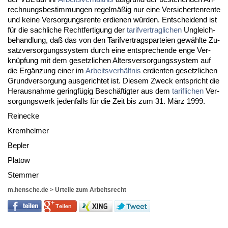
rech­nungs­be­stim­mun­gen re­gelmäßig nur ei­ne Ver­si­cher­ten­ren­te
und kei­ne Ver­sor­gungs­ren­te er­die­nen würden. Ent­schei­dend ist
für die sach­li­che Recht­fer­ti­gung der
ta­rif­ver­trag­li­chen
Un­gleich­
be­hand­lung, daß das von den Ta­rif­ver­trags­par­tei­en gewähl­te Zu­
satz­ver­sor­gungs­sys­tem durch ei­ne ent­spre­chen­de en­ge Ver­
knüpfung mit dem ge­setz­li­chen Al­ters­ver­sor­gungs­sys­tem auf
die Ergänzung ei­ner im
Ar­beits­verhält­nis
er­dien­ten ge­setz­li­chen
Grund­ver­sor­gung aus­ge­rich­tet ist. Die­sem Zweck ent­spricht die
Her­aus­nah­me ge­ringfügig Beschäftig­ter aus dem
ta­rif­li­chen
Ver­
sor­gungs­werk je­den­falls für die Zeit bis zum 31. März 1999.
Rei­ne­cke
Krem­hel­mer
Be­p­ler
Pla­tow
Stem­mer
m.hensche.de
>
Urteile zum Arbeitsrecht