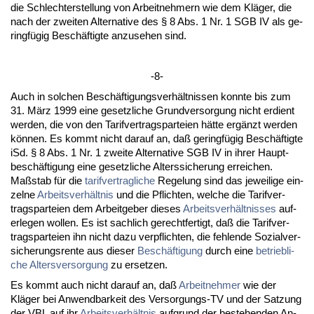
die Schlech­ter­stel­lung von Ar­beit­neh­mern wie dem Kläger, die
nach der zwei­ten Al­ter­na­ti­ve des § 8 Abs. 1 Nr. 1 SGB IV als ge­
ringfügig Beschäftig­te an­zu­se­hen sind.
-8-
Auch in sol­chen Beschäfti­gungs­verhält­nis­sen konn­te bis zum
31. März 1999 ei­ne ge­setz­li­che Grund­ver­sor­gung nicht er­dient
wer­den, die von den Ta­rif­ver­trags­par­tei­en hätte ergänzt wer­den
können. Es kommt nicht dar­auf an, daß ge­ringfügig Beschäftig­te
iSd. § 8 Abs. 1 Nr. 1 zwei­te Al­ter­na­ti­ve SGB IV in ih­rer Haupt­
beschäfti­gung ei­ne ge­setz­li­che Al­ters­si­che­rung er­rei­chen.
Maßstab für die
ta­rif­ver­trag­li­che
Re­ge­lung sind das je­wei­li­ge ein­
zel­ne
Ar­beits­verhält­nis
und die Pflich­ten, wel­che die Ta­rif­ver­
trags­par­tei­en dem Ar­beit­ge­ber die­ses
Ar­beits­verhält­nis­ses
auf­
er­le­gen wol­len. Es ist sach­lich ge­recht­fer­tigt, daß die Ta­rif­ver­
trags­par­tei­en ihn nicht da­zu ver­pflich­ten, die feh­len­de So­zi­al­ver­
si­che­rungs­ren­te aus die­ser
Beschäfti­gung
durch ei­ne
be­trieb­li­
che Al­ters­ver­sor­gung
zu er­set­zen.
Es kommt auch nicht dar­auf an, daß
Ar­beit­neh­mer
wie der
Kläger bei An­wend­bar­keit des Ver­sor­gungs-TV und der Sat­zung
der VBL auf ihr
Ar­beits­verhält­nis
auf­grund der be­ste­hen­den An­