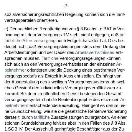
-7-
so­zi­al­ver­si­che­rungs­recht­li­chen Re­ge­lung können sich die Ta­rif­
ver­trags­par­tei­en ori­en­tie­ren.
c) Der sach­li­chen Recht­fer­ti­gung von § 3 Buchst. n BAT in Ver­
bin­dung mit dem Ver­sor­gungs-TV steht nicht ent­ge­gen, daß
be­
trieb­li­che Al­ters­ver­sor­gung
auch Ent­gelt­cha­rak­ter hat. Dies be­
deu­tet nicht, daß Ver­sor­gungs­leis­tun­gen stets dem Um­fang der
Ar­beits­leis­tun­gen und der Dau­er des
Ar­beits­verhält­nis­ses
ent­
spre­chen müssen.
Ta­rif­li­che
Ver­sor­gungs­re­ge­lun­gen können
sich auch an den Ver­sor­gungs­verhält­nis­sen der ein­zel­nen
Ar­
beit­neh­mer
ori­en­tie­ren und die De­ckung ei­nes be­stimm­ten Ver­
sor­gungs­be­darfs als Ent­gelt in Aus­sicht stel­len. Es hängt von
der Aus­ge­stal­tung des je­wei­li­gen Ver­sor­gungs­sys­tems ab, wel­
ches Ge­wicht den in­di­vi­du­el­len Ver­sor­gungs­verhält­nis­sen zu­
kommt. Bei dem im öffent­li­chen Dienst be­ste­hen­den Ge­samt­
ver­sor­gungs­sys­tem hat die Ren­ten­bio­gra­phie des ein­zel­nen
Ar­
beit­neh­mers
ent­schei­den­de Be­deu­tung. Hier geht es dar­um, ei­
ne Grund­si­che­rung, wie sie die ge­setz­li­che Ren­ten­ver­si­che­rung
dar­stellt, durch
ta­rif­li­che
Zu­satz­leis­tun­gen zu ergänzen. An ei­ner
sol­chen Grund­si­che­rung fehlt es aber in den Fällen des § 8 Abs.
1 SGB IV. Der Aus­schluß ge­ringfügig Beschäftig­ter aus der Zu­