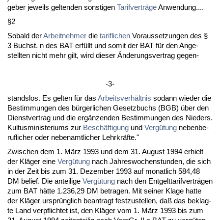
ge­ber je­weils gel­ten­den sons­ti­gen
Ta­rif­verträge
An­wen­dung....
§2
So­bald der
Ar­beit­neh­mer
die
ta­rif­li­chen
Vor­aus­set­zun­gen des §
3 Buchst. n des BAT erfüllt und so­mit der BAT für den An­ge-
stell­ten nicht mehr gilt, wird die­ser Ände­rungs­ver­trag ge­gen-
-3-
stands­los. Es gel­ten für das
Ar­beits­verhält­nis
so­dann wie­der die
Be­stim­mun­gen des bürger­li­chen Ge­setz­buchs (BGB) über den
Dienst­ver­trag und die ergänzen­den Be­stim­mun­gen des Nie­ders.
Kul­tus­mi­nis­te­ri­ums zur
Beschäfti­gung
und
Vergütung
ne­ben­be­
ruf­li­cher oder ne­ben­amt­li­cher Lehr­kräfte."
Zwi­schen dem 1. März 1993 und dem 31. Au­gust 1994 er­hielt
der Kläger ei­ne
Vergütung
nach Jah­res­wo­chen­stun­den, die sich
in der Zeit bis zum 31. De­zem­ber 1993 auf mo­nat­lich 584,48
DM be­lief. Die an­tei­li­ge
Vergütung
nach den Ent­gelt­ta­rif­verträgen
zum BAT hätte 1.236,29 DM be­tra­gen. Mit sei­ner Kla­ge hat­te
der Kläger ursprüng­lich be­an­tragt fest­zu­stel­len, daß das be­klag­
te Land ver­pflich­tet ist, den Kläger vom 1. März 1993 bis zum