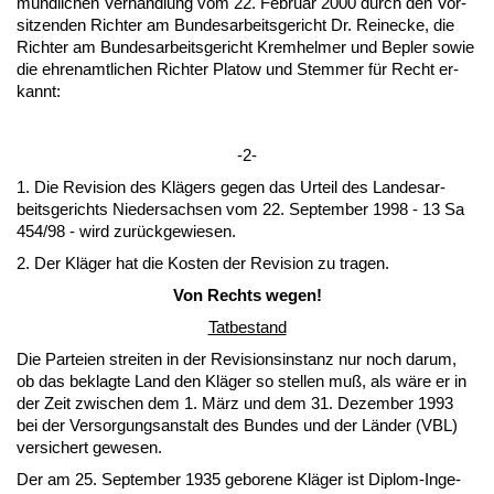
münd­li­chen Ver­hand­lung vom 22. Fe­bru­ar 2000 durch den Vor­
sit­zen­den Rich­ter am Bun­des­ar­beits­ge­richt Dr. Rei­ne­cke, die
Rich­ter am Bun­des­ar­beits­ge­richt Krem­hel­mer und Be­p­ler so­wie
die eh­ren­amt­li­chen Rich­ter Pla­tow und Stem­mer für Recht er­
kannt:
-2-
1. Die Re­vi­si­on des Klägers ge­gen das Ur­teil des Lan­des­ar­
beits­ge­richts Nie­der­sach­sen vom 22. Sep­tem­ber 1998 - 13 Sa
454/98 - wird zurück­ge­wie­sen.
2. Der Kläger hat die Kos­ten der Re­vi­si­on zu tra­gen.
Von Rechts we­gen!
Tat­be­stand
Die Par­tei­en strei­ten in der Re­vi­si­ons­in­stanz nur noch dar­um,
ob das be­klag­te Land den Kläger so stel­len muß, als wäre er in
der Zeit zwi­schen dem 1. März und dem 31. De­zem­ber 1993
bei der Ver­sor­gungs­an­stalt des Bun­des und der Länder (VBL)
ver­si­chert ge­we­sen.
Der am 25. Sep­tem­ber 1935 ge­bo­re­ne Kläger ist Di­plom-In­ge­