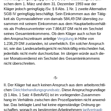
schen dem 1. März und dem 31. De­zem­ber 1993 war der
Kläger je­doch ge­ringfügig iSv. § 8 Abs. 1 Nr. 1 zwei­te Al­ter­na­ti­ve
SGB IV ge­ringfügig beschäftigt. Sein Ein­kom­men aus der Tätig­
keit als Gym­na­si­al­leh­rer von da­mals 584,49 DM über­stieg zu­
sam­men mit sei­nem Ein­kom­men aus dem Haupt­ar­beits­verhält­
nis als Pro­fes­sur­ver­tre­ter von 7.864,87 DM nicht ein Sechs­tel
sei­nes Ge­samt­ein­kom­mens. Ob dem Kläger auch schon für
den An­spruchs­zeit­raum an­tei­li­ge
Vergütung
in Höhe von
1.236,29 DM zu­stan­den, ist un­er­heb­lich. Ein sol­cher An­spruch
ist, wie das Lan­des­ar­beits­ge­richt rechts­kräftig ent­schei­den hat,
je­den­falls nicht mehr durch­setz­bar. Im übri­gen würde auch die­
ser Mo­nats­ver­dienst ein Sechs­tel des Ge­samt­ein­kom­mens
nicht über­schrei­ten.
-5-
II. Der Kläger hat auch kei­nen An­spruch aus dem ar­beits­recht­li­
chen
Gleich­be­hand­lungs­grund­satz
. Die­se An­spruchs­grund­la­ge
(§ 1 Abs. 1 Satz 4 Be­trAVG) ist im vor­lie­gen­den Zu­sam­men­
hang im Verhält­nis zwi­schen den Pro­zeßpar­tei­en nicht an­wend­
bar. Das be­klag­te Land hat kei­ne ei­genständi­ge Ord­nung ge­
schaf­fen, wo­nach es be­stimm­ten Ar­beit­neh­mern
ta­rif­ver­trag­li­