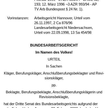
193; 12. März 1996 ¬3 AZR 993/94 - AP
TV Arb Bun­des­post § 24 Nr. 1).
Vor­ins­tan­zen:
Arbeitsgericht Hannover, Urteil vom
26.11.1997, 2 Ca 876/96
Landesarbeitsgericht Niedersachsen,
Urteil vom 22.09.1998, 13 Sa 454/98
BUN­DES­AR­BEITS­GERICHT
Im Na­men des Vol­kes!
UR­TEIL
In Sa­chen
Kläger, Be­ru­fungskläger, An­schlußbe­ru­fungs­be­klag­ter und Re­vi­
si­onskläger,
pp.
Be­klag­te, Be­ru­fungs­be­klag­te, An­schlußbe­ru­fungskläge­rin und
Re­vi­si­ons­be­klag­te,
hat der Drit­te Se­nat des Bun­des­ar­beits­ge­richts auf­grund der