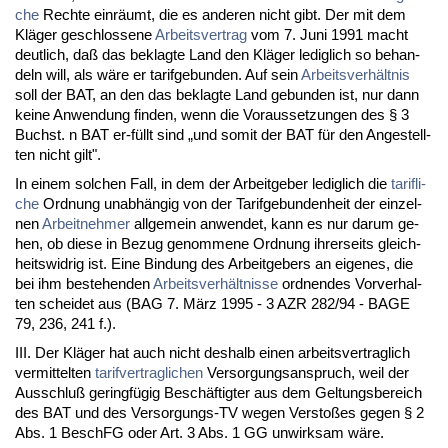
che
Rech­te einräumt, die es an­de­ren nicht gibt. Der mit dem
Kläger ge­schlos­se­ne
Ar­beits­ver­trag
vom 7. Ju­ni 1991 macht
deut­lich, daß das be­klag­te Land den Kläger le­dig­lich so be­han­
deln will, als wäre er ta­rif­ge­bun­den. Auf sein
Ar­beits­verhält­nis
soll der BAT, an den das be­klag­te Land ge­bun­den ist, nur dann
kei­ne An­wen­dung fin­den, wenn die Vor­aus­set­zun­gen des § 3
Buchst. n BAT er-füllt sind „und so­mit der BAT für den An­ge­stell­
ten nicht gilt".
In ei­nem sol­chen Fall, in dem der Ar­beit­ge­ber le­dig­lich die
ta­rif­li­
che
Ord­nung un­abhängig von der Ta­rif­ge­bun­den­heit der ein­zel­
nen
Ar­beit­neh­mer
all­ge­mein an­wen­det, kann es nur dar­um ge­
hen, ob die­se in Be­zug ge­nom­me­ne Ord­nung ih­rer­seits gleich­
heits­wid­rig ist. Ei­ne Bin­dung des Ar­beit­ge­bers an ei­ge­nes, die
bei ihm be­ste­hen­den
Ar­beits­verhält­nis­se
ord­nen­des Vor­ver­hal­
ten schei­det aus (BAG 7. März 1995 - 3 AZR 282/94 - BA­GE
79, 236, 241 f.).
III. Der Kläger hat auch nicht des­halb ei­nen ar­beits­ver­trag­lich
ver­mit­tel­ten
ta­rif­ver­trag­li­chen
Ver­sor­gungs­an­spruch, weil der
Aus­schluß ge­ringfügig Beschäftig­ter aus dem Gel­tungs­be­reich
des BAT und des Ver­sor­gungs-TV we­gen Ver­s­toßes ge­gen § 2
Abs. 1 BeschFG oder Art. 3 Abs. 1 GG un­wirk­sam wäre.