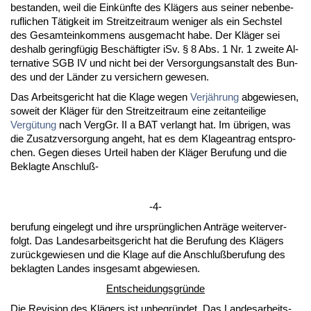
be­stan­den, weil die Einkünf­te des Klägers aus sei­ner ne­ben­be­
ruf­li­chen Tätig­keit im Streit­zeit­raum we­ni­ger als ein Sechs­tel
des Ge­samt­ein­kom­mens aus­ge­macht ha­be. Der Kläger sei
des­halb ge­ringfügig Beschäftig­ter iSv. § 8 Abs. 1 Nr. 1 zwei­te Al­
ter­na­ti­ve SGB IV und nicht bei der Ver­sor­gungs­an­stalt des Bun­
des und der Länder zu ver­si­chern ge­we­sen.
Das Ar­beits­ge­richt hat die Kla­ge we­gen
Verjährung
ab­ge­wie­sen,
so­weit der Kläger für den Streit­zeit­raum ei­ne zeit­an­tei­li­ge
Vergütung
nach VergGr. II a BAT ver­langt hat. Im übri­gen, was
die Zu­satz­ver­sor­gung an­geht, hat es dem Kla­ge­an­trag ent­spro­
chen. Ge­gen die­ses Ur­teil ha­ben der Kläger Be­ru­fung und die
Be­klag­te An­schluß-
-4-
be­ru­fung ein­ge­legt und ih­re ursprüng­li­chen Anträge wei­ter­ver­
folgt. Das Lan­des­ar­beits­ge­richt hat die Be­ru­fung des Klägers
zurück­ge­wie­sen und die Kla­ge auf die An­schlußbe­ru­fung des
be­klag­ten Lan­des ins­ge­samt ab­ge­wie­sen.
Ent­schei­dungs­gründe
Die Re­vi­si­on des Klägers ist un­be­gründet. Das Lan­des­ar­beits­