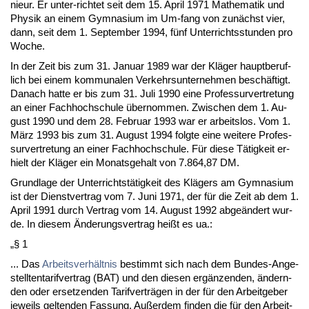
nieur. Er un­ter-rich­tet seit dem 15. April 1971 Ma­the­ma­tik und
Phy­sik an ei­nem Gym­na­si­um im Um-fang von zunächst vier,
dann, seit dem 1. Sep­tem­ber 1994, fünf Un­ter­richts­stun­den pro
Wo­che.
In der Zeit bis zum 31. Ja­nu­ar 1989 war der Kläger haupt­be­ruf­
lich bei ei­nem kom­mu­na­len Ver­kehrs­un­ter­neh­men beschäftigt.
Da­nach hat­te er bis zum 31. Ju­li 1990 ei­ne Pro­fes­sur­ver­tre­tung
an ei­ner Fach­hoch­schu­le über­nom­men. Zwi­schen dem 1. Au­
gust 1990 und dem 28. Fe­bru­ar 1993 war er ar­beits­los. Vom 1.
März 1993 bis zum 31. Au­gust 1994 folg­te ei­ne wei­te­re Pro­fes­
sur­ver­tre­tung an ei­ner Fach­hoch­schu­le. Für die­se Tätig­keit er­
hielt der Kläger ein Mo­nats­ge­halt von 7.864,87 DM.
Grund­la­ge der Un­ter­richtstätig­keit des Klägers am Gym­na­si­um
ist der Dienst­ver­trag vom 7. Ju­ni 1971, der für die Zeit ab dem 1.
April 1991 durch Ver­trag vom 14. Au­gust 1992 ab­geändert wur­
de. In die­sem Ände­rungs­ver­trag heißt es ua.:
„§ 1
... Das
Ar­beits­verhält­nis
be­stimmt sich nach dem Bun­des-An­ge­
stell­ten­ta­rif­ver­trag (BAT) und den die­sen ergänzen­den, ändern­
den oder er­set­zen­den Ta­rif­verträgen in der für den Ar­beit­ge­ber
je­weils gel­ten­den Fas­sung. Außer­dem fin­den die für den Ar­beit­