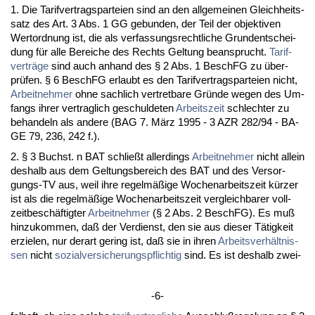
1. Die Ta­rif­ver­trags­par­tei­en sind an den all­ge­mei­nen Gleich­heits­
satz des Art. 3 Abs. 1 GG ge­bun­den, der Teil der ob­jek­ti­ven
Wert­ord­nung ist, die als ver­fas­sungs­recht­li­che Grund­ent­schei­
dung für al­le Be­rei­che des Rechts Gel­tung be­an­sprucht.
Ta­rif­
verträge
sind auch an­hand des § 2 Abs. 1 BeschFG zu über­
prüfen. § 6 BeschFG er­laubt es den Ta­rif­ver­trags­par­tei­en nicht,
Ar­beit­neh­mer
oh­ne sach­lich ver­tret­ba­re Gründe we­gen des Um­
fangs ih­rer ver­trag­lich ge­schul­de­ten
Ar­beits­zeit
schlech­ter zu
be­han­deln als an­de­re (BAG 7. März 1995 - 3 AZR 282/94 - BA­
GE 79, 236, 242 f.).
2. § 3 Buchst. n BAT schließt al­ler­dings
Ar­beit­neh­mer
nicht al­lein
des­halb aus dem Gel­tungs­be­reich des BAT und des Ver­sor­
gungs-TV aus, weil ih­re re­gelmäßige Wo­chen­ar­beits­zeit kürzer
ist als die re­gelmäßige Wo­chen­ar­beits­zeit ver­gleich­ba­rer voll­
zeit­beschäftig­ter
Ar­beit­neh­mer
(§ 2 Abs. 2 BeschFG). Es muß
hin­zu­kom­men, daß der Ver­dienst, den sie aus die­ser Tätig­keit
er­zie­len, nur der­art ge­ring ist, daß sie in ih­ren
Ar­beits­verhält­nis­
sen
nicht
so­zi­al­ver­si­che­rungs­pflich­tig
sind. Es ist des­halb zwei-
-6-