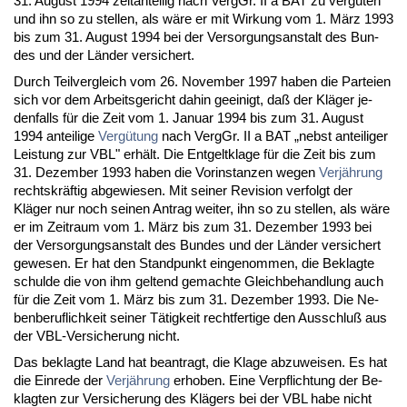
31. Au­gust 1994 zeit­an­tei­lig nach VergGr. II a BAT zu vergüten
und ihn so zu stel­len, als wäre er mit Wir­kung vom 1. März 1993
bis zum 31. Au­gust 1994 bei der Ver­sor­gungs­an­stalt des Bun­
des und der Länder ver­si­chert.
Durch Teil­ver­gleich vom 26. No­vem­ber 1997 ha­ben die Par­tei­en
sich vor dem Ar­beits­ge­richt da­hin ge­ei­nigt, daß der Kläger je­
den­falls für die Zeit vom 1. Ja­nu­ar 1994 bis zum 31. Au­gust
1994 an­tei­li­ge
Vergütung
nach VergGr. II a BAT „nebst an­tei­li­ger
Leis­tung zur VBL" erhält. Die Ent­gelt­kla­ge für die Zeit bis zum
31. De­zem­ber 1993 ha­ben die Vor­in­stan­zen we­gen
Verjährung
rechts­kräftig ab­ge­wie­sen. Mit sei­ner Re­vi­si­on ver­folgt der
Kläger nur noch sei­nen An­trag wei­ter, ihn so zu stel­len, als wäre
er im Zeit­raum vom 1. März bis zum 31. De­zem­ber 1993 bei
der Ver­sor­gungs­an­stalt des Bun­des und der Länder ver­si­chert
ge­we­sen. Er hat den Stand­punkt ein­ge­nom­men, die Be­klag­te
schul­de die von ihm gel­tend ge­mach­te Gleich­be­hand­lung auch
für die Zeit vom 1. März bis zum 31. De­zem­ber 1993. Die Ne­
ben­be­ruf­lich­keit sei­ner Tätig­keit recht­fer­ti­ge den Aus­schluß aus
der VBL-Ver­si­che­rung nicht.
Das be­klag­te Land hat be­an­tragt, die Kla­ge ab­zu­wei­sen. Es hat
die Ein­re­de der
Verjährung
er­ho­ben. Ei­ne Ver­pflich­tung der Be­
klag­ten zur Ver­si­che­rung des Klägers bei der VBL ha­be nicht