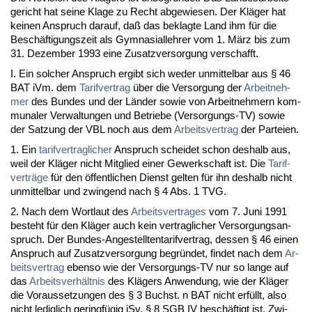
ge­richt hat sei­ne Kla­ge zu Recht ab­ge­wie­sen. Der Kläger hat
kei­nen An­spruch dar­auf, daß das be­klag­te Land ihm für die
Beschäfti­gungs­zeit als Gym­na­si­al­leh­rer vom 1. März bis zum
31. De­zem­ber 1993 ei­ne Zu­satz­ver­sor­gung ver­schafft.
I. Ein sol­cher An­spruch er­gibt sich we­der un­mit­tel­bar aus § 46
BAT iVm. dem
Ta­rif­ver­trag
über die Ver­sor­gung der
Ar­beit­neh­
mer
des Bun­des und der Länder so­wie von Ar­beit­neh­mern kom­
mu­na­ler Ver­wal­tun­gen und Be­trie­be (Ver­sor­gungs-TV) so­wie
der Sat­zung der VBL noch aus dem
Ar­beits­ver­trag
der Par­tei­en.
1. Ein
ta­rif­ver­trag­li­cher
An­spruch schei­det schon des­halb aus,
weil der Kläger nicht Mit­glied ei­ner Ge­werk­schaft ist. Die
Ta­rif­
verträge
für den öffent­li­chen Dienst gel­ten für ihn des­halb nicht
un­mit­tel­bar und zwin­gend nach § 4 Abs. 1 TVG.
2. Nach dem Wort­laut des
Ar­beits­ver­tra­ges
vom 7. Ju­ni 1991
be­steht für den Kläger auch kein ver­trag­li­cher Ver­sor­gungs­an­
spruch. Der Bun­des-An­ge­stell­ten­ta­rif­ver­trag, des­sen § 46 ei­nen
An­spruch auf Zu­satz­ver­sor­gung be­gründet, fin­det nach dem
Ar­
beits­ver­trag
eben­so wie der Ver­sor­gungs-TV nur so lan­ge auf
das
Ar­beits­verhält­nis
des Klägers An­wen­dung, wie der Kläger
die Vor­aus­set­zun­gen des § 3 Buchst. n BAT nicht erfüllt, al­so
nicht le­dig­lich ge­ringfügig iSv. § 8 SGB IV beschäftigt ist. Zwi­