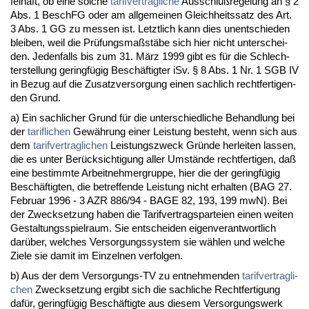
fel­haft, ob ei­ne sol­che
ta­rif­ver­trag­li­che
Aus­schlußre­ge­lung an § 2
Abs. 1 BeschFG oder am all­ge­mei­nen Gleich­heits­satz des Art.
3 Abs. 1 GG zu mes­sen ist. Letzt­lich kann dies un­ent­schie­den
blei­ben, weil die Prüfungs­maßstäbe sich hier nicht un­ter­schei­
den. Je­den­falls bis zum 31. März 1999 gibt es für die Schlech­
ter­stel­lung ge­ringfügig Beschäftig­ter iSv. § 8 Abs. 1 Nr. 1 SGB IV
in Be­zug auf die Zu­satz­ver­sor­gung ei­nen sach­lich recht­fer­ti­gen­
den Grund.
a) Ein sach­li­cher Grund für die un­ter­schied­li­che Be­hand­lung bei
der
ta­rif­li­chen
Gewährung ei­ner Leis­tung be­steht, wenn sich aus
dem
ta­rif­ver­trag­li­chen
Leis­tungs­zweck Gründe her­lei­ten las­sen,
die es un­ter Berück­sich­ti­gung al­ler Umstände recht­fer­ti­gen, daß
ei­ne be­stimm­te Ar­beit­neh­mer­grup­pe, hier die der ge­ringfügig
Beschäftig­ten, die be­tref­fen­de Leis­tung nicht er­hal­ten (BAG 27.
Fe­bru­ar 1996 - 3 AZR 886/94 - BA­GE 82, 193, 199 mwN). Bei
der Zweck­set­zung ha­ben die Ta­rif­ver­trags­par­tei­en ei­nen wei­ten
Ge­stal­tungs­spiel­raum. Sie ent­schei­den ei­gen­ver­ant­wort­lich
darüber, wel­ches Ver­sor­gungs­sys­tem sie wählen und wel­che
Zie­le sie da­mit im Ein­zel­nen ver­fol­gen.
b) Aus der dem Ver­sor­gungs-TV zu ent­neh­men­den
ta­rif­ver­trag­li­
chen
Zweck­set­zung er­gibt sich die sach­li­che Recht­fer­ti­gung
dafür, ge­ringfügig Beschäftig­te aus die­sem Ver­sor­gungs­werk