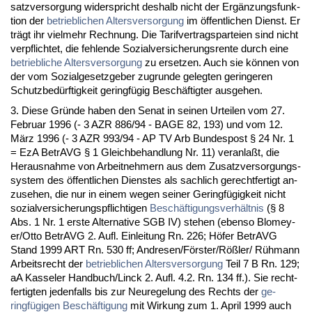
satz­ver­sor­gung wi­der­spricht des­halb nicht der Ergänzungs­funk­
ti­on der
be­trieb­li­chen Al­ters­ver­sor­gung
im öffent­li­chen Dienst. Er
trägt ihr viel­mehr Rech­nung. Die Ta­rif­ver­trags­par­tei­en sind nicht
ver­pflich­tet, die feh­len­de So­zi­al­ver­si­che­rungs­ren­te durch ei­ne
be­trieb­li­che Al­ters­ver­sor­gung
zu er­set­zen. Auch sie können von
der vom So­zi­al­ge­setz­ge­ber zu­grun­de ge­leg­ten ge­rin­ge­ren
Schutz­bedürf­tig­keit ge­ringfügig Beschäftig­ter aus­ge­hen.
3. Die­se Gründe ha­ben den Se­nat in sei­nen Ur­tei­len vom 27.
Fe­bru­ar 1996 (- 3 AZR 886/94 - BA­GE 82, 193) und vom 12.
März 1996 (- 3 AZR 993/94 - AP TV Arb Bun­des­post § 24 Nr. 1
= EzA Be­trAVG § 1 Gleich­be­hand­lung Nr. 11) ver­an­laßt, die
Her­aus­nah­me von Ar­beit­neh­mern aus dem Zu­satz­ver­sor­gungs­
sys­tem des öffent­li­chen Diens­tes als sach­lich ge­recht­fer­tigt an­
zu­se­hen, die nur in ei­nem we­gen sei­ner Ge­ringfügig­keit nicht
so­zi­al­ver­si­che­rungs­pflich­ti­gen
Beschäfti­gungs­verhält­nis
(§ 8
Abs. 1 Nr. 1 ers­te Al­ter­na­ti­ve SGB IV) ste­hen (eben­so Blo­mey­
er/Ot­to Be­trAVG 2. Aufl. Ein­lei­tung Rn. 226; Höfer Be­trAVG
Stand 1999 ART Rn. 530 ff; An­d­re­sen/Förs­ter/Rößler/ Rühmann
Ar­beits­recht der
be­trieb­li­chen Al­ters­ver­sor­gung
Teil 7 B Rn. 129;
aA Kas­se­ler Hand­buch/Linck 2. Aufl. 4.2. Rn. 134 ff.). Sie recht­
fer­tig­ten je­den­falls bis zur Neu­re­ge­lung des Rechts der
ge­
ringfügi­gen Beschäfti­gung
mit Wir­kung zum 1. April 1999 auch