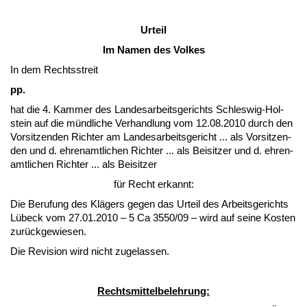
Ur­teil
Im Na­men des Vol­kes
In dem Rechts­streit
pp.
hat die 4. Kam­mer des Lan­des­ar­beits­ge­richts Schles­wig-Hol­
stein auf die münd­li­che Ver­hand­lung vom 12.08.2010 durch den
Vor­sit­zen­den Rich­ter am Lan­des­ar­beits­ge­richt ... als Vor­sit­zen­
den und d. eh­ren­amt­li­chen Rich­ter ... als Bei­sit­zer und d. eh­ren­
amt­li­chen Rich­ter ... als Bei­sit­zer
für Recht er­kannt:
Die Be­ru­fung des Klägers ge­gen das Ur­teil des Ar­beits­ge­richts
Lübeck vom 27.01.2010 – 5 Ca 3550/09 – wird auf sei­ne Kos­ten
zurück­ge­wie­sen.
Die Re­vi­si­on wird nicht zu­ge­las­sen.
Rechts­mit­tel­be­leh­rung: