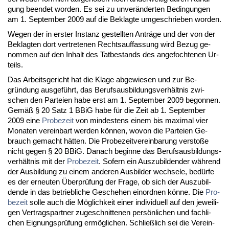
gung be­en­det wor­den. Es sei zu un­veränder­ten Be­din­gun­gen
am 1. Sep­tem­ber 2009 auf die Be­klag­te um­ge­schrie­ben wor­den.
We­gen der in ers­ter In­stanz ge­stell­ten Anträge und der von der
Be­klag­ten dort ver­tre­te­nen Rechts­auf­fas­sung wird Be­zug ge­
nom­men auf den In­halt des Tat­be­stands des an­ge­foch­te­nen Ur­
teils.
Das Ar­beits­ge­richt hat die Kla­ge ab­ge­wie­sen und zur Be­
gründung aus­geführt, das Be­rufs­aus­bil­dungs­verhält­nis zwi­
schen den Par­tei­en ha­be erst am 1. Sep­tem­ber 2009 be­gon­nen.
Gemäß § 20 Satz 1 BBiG ha­be für die Zeit ab 1. Sep­tem­ber
2009 ei­ne
Pro­be­zeit
von min­des­tens ei­nem bis ma­xi­mal vier
Mo­na­ten ver­ein­bart wer­den können, wo­von die Par­tei­en Ge­
brauch ge­macht hätten. Die Pro­be­zeit­ver­ein­ba­rung ver­s­toße
nicht ge­gen § 20 BBiG. Da­nach be­gin­ne das Be­rufs­aus­bil­dungs­
verhält­nis mit der
Pro­be­zeit
. So­fern ein Aus­zu­bil­den­der während
der Aus­bil­dung zu ei­nem an­de­ren Aus­bil­der wech­se­le, bedürfe
es der er­neu­ten Über­prüfung der Fra­ge, ob sich der Aus­zu­bil­
den­de in das be­trieb­li­che Ge­sche­hen ein­ord­nen könne. Die
Pro­
be­zeit
sol­le auch die Möglich­keit ei­ner in­di­vi­du­ell auf den je­wei­li­
gen Ver­trags­part­ner zu­ge­schnit­te­nen persönli­chen und fach­li­
chen Eig­nungs­prüfung ermögli­chen. Sch­ließlich sei die Ver­ein­