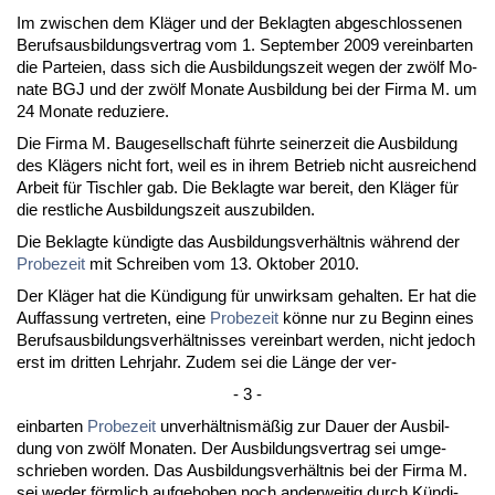
Im zwi­schen dem Kläger und der Be­klag­ten ab­ge­schlos­se­nen
Be­rufs­aus­bil­dungs­ver­trag vom 1. Sep­tem­ber 2009 ver­ein­bar­ten
die Par­tei­en, dass sich die Aus­bil­dungs­zeit we­gen der zwölf Mo­
na­te BGJ und der zwölf Mo­na­te Aus­bil­dung bei der Fir­ma M. um
24 Mo­na­te re­du­zie­re.
Die Fir­ma M. Bau­ge­sell­schaft führ­te sei­ner­zeit die Aus­bil­dung
des Klägers nicht fort, weil es in ih­rem Be­trieb nicht aus­rei­chend
Ar­beit für Tisch­ler gab. Die Be­klag­te war be­reit, den Kläger für
die rest­li­che Aus­bil­dungs­zeit aus­zu­bil­den.
Die Be­klag­te kündig­te das Aus­bil­dungs­verhält­nis während der
Pro­be­zeit
mit Schrei­ben vom 13. Ok­to­ber 2010.
Der Kläger hat die Kündi­gung für un­wirk­sam ge­hal­ten. Er hat die
Auf­fas­sung ver­tre­ten, ei­ne
Pro­be­zeit
könne nur zu Be­ginn ei­nes
Be­rufs­aus­bil­dungs­verhält­nis­ses ver­ein­bart wer­den, nicht je­doch
erst im drit­ten Lehr­jahr. Zu­dem sei die Länge der ver-
- 3 -
ein­bar­ten
Pro­be­zeit
un­verhält­nismäßig zur Dau­er der Aus­bil­
dung von zwölf Mo­na­ten. Der Aus­bil­dungs­ver­trag sei um­ge­
schrie­ben wor­den. Das Aus­bil­dungs­verhält­nis bei der Fir­ma M.
sei we­der förm­lich auf­ge­ho­ben noch an­der­wei­tig durch Kündi­