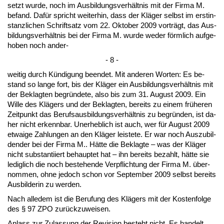
setzt wur­de, noch im Aus­bil­dungs­verhält­nis mit der Fir­ma M.
be­fand. Dafür spricht wei­ter­hin, dass der Kläger selbst im erst­in­
stanz­li­chen Schrift­satz vom 22. Ok­to­ber 2009 vorträgt, das Aus­
bil­dungs­verhält­nis bei der Fir­ma M. wur­de we­der förm­lich auf­ge­
ho­ben noch an­der-
- 8 -
wei­tig durch Kündi­gung be­en­det. Mit an­de­ren Wor­ten: Es be­
stand so lan­ge fort, bis der Kläger ein Aus­bil­dungs­verhält­nis mit
der Be­klag­ten be­gründe­te, al­so bis zum 31. Au­gust 2009. Ein
Wil­le des Klägers und der Be­klag­ten, be­reits zu ei­nem frühe­ren
Zeit­punkt das Be­rufs­aus­bil­dungs­verhält­nis zu be­gründen, ist da­
her nicht er­kenn­bar. Un­er­heb­lich ist auch, wer für Au­gust 2009
et­wai­ge Zah­lun­gen an den Kläger leis­te­te. Er war noch Aus­zu­bil­
den­der bei der Fir­ma M.. Hätte die Be­klag­te – was der Kläger
nicht sub­stan­ti­iert be­haup­tet hat – ihn be­reits be­zahlt, hätte sie
le­dig­lich die noch be­ste­hen­de Ver­pflich­tung der Fir­ma M. über­
nom­men, oh­ne je­doch schon vor Sep­tem­ber 2009 selbst be­reits
Aus­bil­de­rin zu wer­den.
Nach al­le­dem ist die Be­ru­fung des Klägers mit der Kos­ten­fol­ge
des § 97 ZPO zurück­zu­wei­sen.
An­lass zur Zu­las­sung der Re­vi­si­on be­steht nicht. Es han­delt