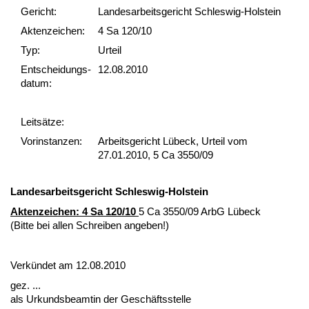
Gericht:
Landesarbeitsgericht Schleswig-Holstein
Akten­zeichen:
4 Sa 120/10
Typ:
Urteil
Ent­scheid­ungs­
12.08.2010
datum:
Leit­sätze:
Vor­ins­tan­zen:
Arbeitsgericht Lübeck, Urteil vom
27.01.2010, 5 Ca 3550/09
Lan­des­ar­beits­ge­richt Schles­wig-Hol­stein
Ak­ten­zei­chen: 4 Sa 120/10
5 Ca 3550/09 ArbG Lübeck
(Bit­te bei al­len Schrei­ben an­ge­ben!)
Verkündet am 12.08.2010
gez. ...
als Ur­kunds­be­am­tin der Geschäfts­stel­le