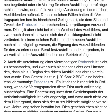
neu be­gründet oder ein Ver­trag für ei­nen Aus­bil­dungs­be­ruf ab­ge­
schlos­sen wird, der auf die vor­he­ri­ge Aus­bil­dung mit dem­sel­ben
Aus­bil­den­den auf­baut. Denn in sol­chen Fällen hat­ten die Ver­
trags­par­tei­en be­reits hin­rei­chend Ge­le­gen­heit, die dem Sinn und
Zweck der
Pro­be­zeit
ent­spre­chen­den Über­prüfun­gen vor­zu­neh­
men. Dies gilt aber nicht bei ei­nem Wech­sel des Aus­bil­ders, und
zwar auch dann nicht, wenn sich der Aus­bil­dungs­be­ruf nicht
verändert. In ei­nem sol­chen Fall ist es dem neu­en Aus­bil­der
noch nicht möglich ge­we­sen, die Eig­nung des Aus­zu­bil­den­den
für den zu er­ler­nen­den Be­ruf fest­zu­stel­len und zu er­pro­ben, in­
wie­weit sich der Aus­zu­bil­den­de in den Be­trieb einfügt.
2. Auch die Ver­ein­ba­rung ei­ner vier­mo­na­ti­gen
Pro­be­zeit
ist nicht
zu be­an­stan­den, und zwar auch nicht an­ge­sichts des Um­stan­
des, dass sie zu Be­ginn des drit­ten Aus­bil­dungs­jah­res ver­ein­
bart wur­de. Das Ge­setz lässt in § 20 Satz 2 BBiG ei­ne höchs­
tens vier­mo­na­ti­ge
Pro­be­zeit
zu. Es ist des­halb recht­lich in Ord­
nung, wenn die Ver­trags­par­tei­en die­se Frist auch vollständig
ausschöpfen. Ei­ne Be­gren­zung un­ter dem Ge­sichts­punkt der
Verhält­nismäßig­keit ist nicht an­ge­zeigt, und zwar auch nicht vor
dem Hin­ter­grund, dass sich der Aus­zu­bil­den­de mögli­cher­wei­se
zwei Jah­re lang schon bewährt hat. Dies ge­schah eben nicht bei
dem neu­en Aus­bil­der, son­dern an an­de­ren Stel­len. Der neue