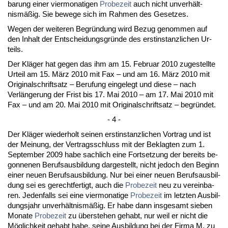
ba­rung ei­ner vier­mo­na­ti­gen
Pro­be­zeit
auch nicht un­verhält­
nismäßig. Sie be­we­ge sich im Rah­men des Ge­set­zes.
We­gen der wei­te­ren Be­gründung wird Be­zug ge­nom­men auf
den In­halt der Ent­schei­dungs­gründe des erst­in­stanz­li­chen Ur­
teils.
Der Kläger hat ge­gen das ihm am 15. Fe­bru­ar 2010 zu­ge­stell­te
Ur­teil am 15. März 2010 mit Fax – und am 16. März 2010 mit
Ori­gi­nal­schrift­satz – Be­ru­fung ein­ge­legt und die­se – nach
Verlänge­rung der Frist bis 17. Mai 2010 – am 17. Mai 2010 mit
Fax – und am 20. Mai 2010 mit Ori­gi­nal­schrift­satz – be­gründet.
- 4 -
Der Kläger wie­der­holt sei­nen erst­in­stanz­li­chen Vor­trag und ist
der Mei­nung, der Ver­trags­schluss mit der Be­klag­ten zum 1.
Sep­tem­ber 2009 ha­be sach­lich ei­ne Fort­set­zung der be­reits be­
gon­ne­nen Be­rufs­aus­bil­dung dar­ge­stellt, nicht je­doch den Be­ginn
ei­ner neu­en Be­rufs­aus­bil­dung. Nur bei ei­ner neu­en Be­rufs­aus­bil­
dung sei es ge­recht­fer­tigt, auch die
Pro­be­zeit
neu zu ver­ein­ba­
ren. Je­den­falls sei ei­ne vier­mo­na­ti­ge
Pro­be­zeit
im letz­ten Aus­bil­
dungs­jahr un­verhält­nismäßig. Er ha­be dann ins­ge­samt sie­ben
Mo­na­te
Pro­be­zeit
zu über­ste­hen ge­habt, nur weil er nicht die
Möglich­keit ge­habt ha­be, sei­ne Aus­bil­dung bei der Fir­ma M. zu