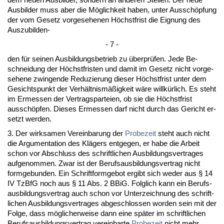
Aus­bil­der muss aber die Möglich­keit ha­ben, un­ter Ausschöpfung
der vom Ge­setz vor­ge­se­he­nen Höchst­frist die Eig­nung des
Aus­zu­bil­den-
- 7 -
den für sei­nen Aus­bil­dungs­be­trieb zu über­prüfen. Je­de Be­
schnei­dung der Höchst­fris­ten und da­mit im Ge­setz nicht vor­ge­
se­he­ne zwin­gen­de Re­du­zie­rung die­ser Höchst­frist un­ter dem
Ge­sichts­punkt der Verhält­nismäßig­keit wäre willkürlich. Es steht
im Er­mes­sen der Ver­trags­par­tei­en, ob sie die Höchst­frist
ausschöpfen. Die­ses Er­mes­sen darf nicht durch das Ge­richt er­
setzt wer­den.
3. Der wirk­sa­men Ver­ein­ba­rung der
Pro­be­zeit
steht auch nicht
die Ar­gu­men­ta­ti­on des Klägers ent­ge­gen, er ha­be die Ar­beit
schon vor Ab­schluss des schrift­li­chen Aus­bil­dungs­ver­tra­ges
auf­ge­nom­men. Zwar ist der Be­rufs­aus­bil­dungs­ver­trag nicht
form­ge­bun­den. Ein Schrift­form­ge­bot er­gibt sich we­der aus § 14
IV Tz­B­fG noch aus § 11 Abs. 2 BBiG. Folg­lich kann ein Be­rufs­
aus­bil­dungs­ver­trag auch schon vor Un­ter­zeich­nung des schrift­
li­chen Aus­bil­dungs­ver­tra­ges ab­ge­schlos­sen wor­den sein mit der
Fol­ge, dass mögli­cher­wei­se dann ei­ne später im schrift­li­chen
Be­rufs­aus­bil­dungs­ver­trag ver­ein­bar­te
Pro­be­zeit
nicht mehr