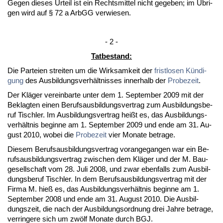
Ge­gen die­ses Ur­teil ist ein Rechts­mit­tel nicht ge­ge­ben; im Übri­
gen wird auf § 72 a ArbGG ver­wie­sen.
- 2 -
Tat­be­stand:
Die Par­tei­en strei­ten um die Wirk­sam­keit der
frist­lo­sen Kündi­
gung
des Aus­bil­dungs­verhält­nis­ses in­ner­halb der
Pro­be­zeit
.
Der Kläger ver­ein­bar­te un­ter dem 1. Sep­tem­ber 2009 mit der
Be­klag­ten ei­nen Be­rufs­aus­bil­dungs­ver­trag zum Aus­bil­dungs­be­
ruf Tisch­ler. Im Aus­bil­dungs­ver­trag heißt es, das Aus­bil­dungs­
verhält­nis be­gin­ne am 1. Sep­tem­ber 2009 und en­de am 31. Au­
gust 2010, wo­bei die
Pro­be­zeit
vier Mo­na­te be­tra­ge.
Die­sem Be­rufs­aus­bil­dungs­ver­trag vor­an­ge­gan­gen war ein Be­
rufs­aus­bil­dungs­ver­trag zwi­schen dem Kläger und der M. Bau­
ge­sell­schaft vom 28. Ju­li 2008, und zwar eben­falls zum Aus­bil­
dungs­be­ruf Tisch­ler. In dem Be­rufs­aus­bil­dungs­ver­trag mit der
Fir­ma M. hieß es, das Aus­bil­dungs­verhält­nis be­gin­ne am 1.
Sep­tem­ber 2008 und en­de am 31. Au­gust 2010. Die Aus­bil­
dungs­zeit, die nach der Aus­bil­dungs­ord­nung drei Jah­re be­tra­ge,
ver­rin­ge­re sich um zwölf Mo­na­te durch BGJ.