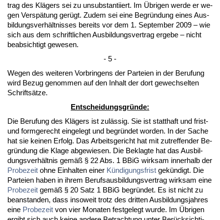
trag des Klägers sei zu un­sub­stan­ti­iert. Im Übri­gen wer­de er we­
gen Ver­spätung gerügt. Zu­dem sei ei­ne Be­gründung ei­nes Aus­
bil­dungs­verhält­nis­ses be­reits vor dem 1. Sep­tem­ber 2009 – wie
sich aus dem schrift­li­chen Aus­bil­dungs­ver­trag er­ge­be – nicht
be­ab­sich­tigt ge­we­sen.
- 5 -
We­gen des wei­te­ren Vor­brin­gens der Par­tei­en in der Be­ru­fung
wird Be­zug ge­nom­men auf den In­halt der dort ge­wech­sel­ten
Schriftsätze.
Ent­schei­dungs­gründe:
Die Be­ru­fung des Klägers ist zulässig. Sie ist statt­haft und frist-
und form­ge­recht ein­ge­legt und be­gründet wor­den. In der Sa­che
hat sie kei­nen Er­folg. Das Ar­beits­ge­richt hat mit zu­tref­fen­der Be­
gründung die Kla­ge ab­ge­wie­sen. Die Be­klag­te hat das Aus­bil­
dungs­verhält­nis gemäß § 22 Abs. 1 BBiG wirk­sam in­ner­halb der
Pro­be­zeit
oh­ne Ein­hal­ten ei­ner
Kündi­gungs­frist
gekündigt. Die
Par­tei­en ha­ben in ih­rem Be­rufs­aus­bil­dungs­ver­trag wirk­sam ei­ne
Pro­be­zeit
gemäß § 20 Satz 1 BBiG be­gründet. Es ist nicht zu
be­an­stan­den, dass in­so­weit trotz des drit­ten Aus­bil­dungs­jah­res
ei­ne
Pro­be­zeit
von vier Mo­na­ten fest­ge­legt wur­de. Im Übri­gen
er­gibt sich auch kei­ne an­de­re Be­trach­tung un­ter Berück­sich­ti­