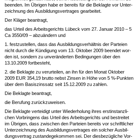
be­en­den. Im Übri­gen ha­be er be­reits für die Be­klag­te vor Un­ter­
zeich­nung des Aus­bil­dungs­ver­tra­ges ge­ar­bei­tet.
Der Kläger be­an­tragt,
das Ur­teil des Ar­beits­ge­richts Lübeck vom 27. Ja­nu­ar 2010 – 5
Ca 3550/09 – ab­zuändern und
1. fest­zu­stel­len, dass das Aus­bil­dungs­verhält­nis der Par­tei­en
nicht durch die Kündi­gung vom 13. Ok­to­ber 2009 be­en­det wor­
den ist, son­dern zu un­veränder­ten Be­din­gun­gen über den
13.10.2009 fort­be­steht,
2. die Be­klag­te zu ver­ur­tei­len, an ihn für den Mo­nat Ok­to­ber
2009 EUR 354,19 brut­to nebst Zin­sen in Höhe von 5 %-Punk­ten
über dem Ba­sis­zins­satz seit 15.12.2009 zu zah­len.
Die Be­klag­te be­an­tragt,
die Be­ru­fung zurück­zu­wei­sen.
Die Be­klag­te ver­tei­digt un­ter Wie­der­ho­lung ih­res erst­in­stanz­li­
chen Vor­brin­gens das Ur­teil des Ar­beits­ge­richts und be­strei­tet
im Übri­gen, dass zwi­schen den Par­tei­en be­reits vor schrift­li­cher
Un­ter­zeich­nung des Aus­bil­dungs­ver­tra­ges ein sol­cher Aus­bil­
dungs­ver­trag zu­stan­de­ge­kom­men sei. Der dies­bezügli­che Vor­