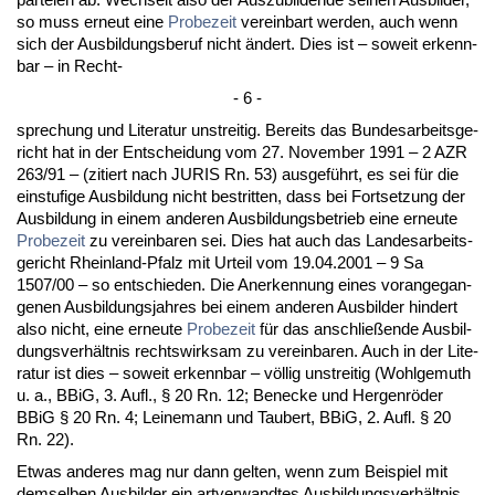
so muss er­neut ei­ne
Pro­be­zeit
ver­ein­bart wer­den, auch wenn
sich der Aus­bil­dungs­be­ruf nicht ändert. Dies ist – so­weit er­kenn­
bar – in Recht-
- 6 -
spre­chung und Li­te­ra­tur un­strei­tig. Be­reits das Bun­des­ar­beits­ge­
richt hat in der Ent­schei­dung vom 27. No­vem­ber 1991 – 2 AZR
263/91 – (zi­tiert nach JURIS Rn. 53) aus­geführt, es sei für die
ein­stu­fi­ge Aus­bil­dung nicht be­strit­ten, dass bei Fort­set­zung der
Aus­bil­dung in ei­nem an­de­ren Aus­bil­dungs­be­trieb ei­ne er­neu­te
Pro­be­zeit
zu ver­ein­ba­ren sei. Dies hat auch das Lan­des­ar­beits­
ge­richt Rhein­land-Pfalz mit Ur­teil vom 19.04.2001 – 9 Sa
1507/00 – so ent­schie­den. Die An­er­ken­nung ei­nes vor­an­ge­gan­
ge­nen Aus­bil­dungs­jah­res bei ei­nem an­de­ren Aus­bil­der hin­dert
al­so nicht, ei­ne er­neu­te
Pro­be­zeit
für das an­sch­ließen­de Aus­bil­
dungs­verhält­nis rechts­wirk­sam zu ver­ein­ba­ren. Auch in der Li­te­
ra­tur ist dies – so­weit er­kenn­bar – völlig un­strei­tig (Wohl­ge­muth
u. a., BBiG, 3. Aufl., § 20 Rn. 12; Ben­ecke und Her­genröder
BBiG § 20 Rn. 4; Lei­ne­mann und Tau­bert, BBiG, 2. Aufl. § 20
Rn. 22).
Et­was an­de­res mag nur dann gel­ten, wenn zum Bei­spiel mit
dem­sel­ben Aus­bil­der ein art­ver­wand­tes Aus­bil­dungs­verhält­nis