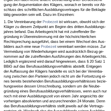
gung der Ar­gu­men­ta­ti­on des Klägers, wo­nach er be­reits vor Ab­
schluss des schrift­li­chen Aus­bil­dungs­ver­tra­ges für die Be­klag­te
tätig ge­wor­den sein will. Da­zu im Ein­zel­nen:
1. Die Ver­ein­ba­rung der
Pro­be­zeit
ist wirk­sam, ob­wohl sich der
Kläger zu die­sem Zeit­punkt am Be­ginn des drit­ten Aus­bil­dungs­
jah­res be­fand. Das Ar­beits­ge­richt hat mit zu­tref­fen­der Be­
gründung in Übe­rein­stim­mung mit der höchst­rich­ter­li­chen
Recht­spre­chung aus­geführt, dass bei ei­nem Wech­sel des Aus­
bil­ders auch ei­ne neue
Pro­be­zeit
ver­ein­bart wer­den müsse. Zur
Ver­mei­dung von Wie­der­ho­lun­gen wird aus­drück­lich Be­zug ge­
nom­men auf die zu­tref­fen­den Ausführun­gen des Ar­beits­ge­richts.
Le­dig­lich ergänzend wird dar­auf hin­ge­wie­sen, dass § 20 Satz 1
BBiG auf das Be­rufs­aus­bil­dungs­verhält­nis ab­stellt. Ent­ge­gen
der Auf­fas­sung der Klägers han­del­te es sich bei der Ver­ein­ba­
rung zwi­schen den Par­tei­en je­doch nicht um die Fort­set­zung ei­
nes be­reits be­ste­hen­den Be­rufs­aus­bil­dungs­verhält­nis­ses be­zie­
hungs­wei­se des­sen Um­schrei­bung, son­dern um die Neu­be­
gründung ei­nes Be­rufs­aus­bil­dungs­verhält­nis­ses, wenn auch nur
noch mit ei­ner Aus­bil­dungs­zeit von ei­nem Jahr an­ge­sichts der
vor­he­ri­gen ab­sol­vier­ten und an­zu­rech­nen­den 24 Mo­na­te. Denn
das Be­rufs­aus­bil­dungs­verhält­nis stellt je­weils auf die Ver­trags­
par­tei­en ab. Wech­selt al­so der Aus­zu­bil­den­de sei­nen Aus­bil­der,