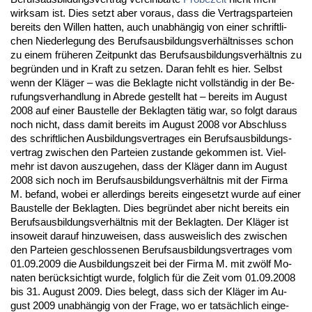
wirk­sam ist. Dies setzt aber vor­aus, dass die Ver­trags­par­tei­en
be­reits den Wil­len hat­ten, auch un­abhängig von ei­ner schrift­li­
chen Nie­der­le­gung des Be­rufs­aus­bil­dungs­verhält­nis­ses schon
zu ei­nem frühe­ren Zeit­punkt das Be­rufs­aus­bil­dungs­verhält­nis zu
be­gründen und in Kraft zu set­zen. Dar­an fehlt es hier. Selbst
wenn der Kläger – was die Be­klag­te nicht vollständig in der Be­
ru­fungs­ver­hand­lung in Ab­re­de ge­stellt hat – be­reits im Au­gust
2008 auf ei­ner Bau­stel­le der Be­klag­ten tätig war, so folgt dar­aus
noch nicht, dass da­mit be­reits im Au­gust 2008 vor Ab­schluss
des schrift­li­chen Aus­bil­dungs­ver­tra­ges ein Be­rufs­aus­bil­dungs­
ver­trag zwi­schen den Par­tei­en zu­stan­de ge­kom­men ist. Viel­
mehr ist da­von aus­zu­ge­hen, dass der Kläger dann im Au­gust
2008 sich noch im Be­rufs­aus­bil­dungs­verhält­nis mit der Fir­ma
M. be­fand, wo­bei er al­ler­dings be­reits ein­ge­setzt wur­de auf ei­ner
Bau­stel­le der Be­klag­ten. Dies be­gründet aber nicht be­reits ein
Be­rufs­aus­bil­dungs­verhält­nis mit der Be­klag­ten. Der Kläger ist
in­so­weit dar­auf hin­zu­wei­sen, dass aus­weis­lich des zwi­schen
den Par­tei­en ge­schlos­se­nen Be­rufs­aus­bil­dungs­ver­tra­ges vom
01.09.2009 die Aus­bil­dungs­zeit bei der Fir­ma M. mit zwölf Mo­
na­ten berück­sich­tigt wur­de, folg­lich für die Zeit vom 01.09.2008
bis 31. Au­gust 2009. Dies be­legt, dass sich der Kläger im Au­
gust 2009 un­abhängig von der Fra­ge, wo er tatsächlich ein­ge­