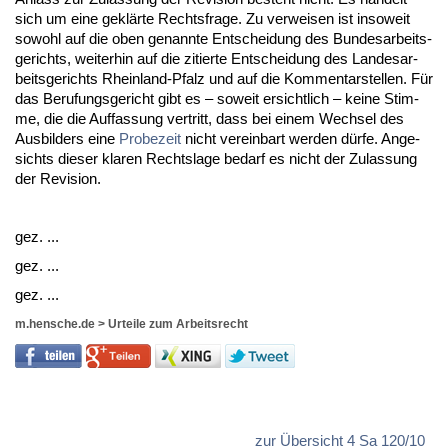
sich um ei­ne geklärte Rechts­fra­ge. Zu ver­wei­sen ist in­so­weit
so­wohl auf die oben ge­nann­te Ent­schei­dung des Bun­des­ar­beits­
ge­richts, wei­ter­hin auf die zi­tier­te Ent­schei­dung des Lan­des­ar­
beits­ge­richts Rhein­land-Pfalz und auf die Kom­men­tarstel­len. Für
das Be­ru­fungs­ge­richt gibt es – so­weit er­sicht­lich – kei­ne Stim­
me, die die Auf­fas­sung ver­tritt, dass bei ei­nem Wech­sel des
Aus­bil­ders ei­ne
Pro­be­zeit
nicht ver­ein­bart wer­den dürfe. An­ge­
sichts die­ser kla­ren Rechts­la­ge be­darf es nicht der Zu­las­sung
der Re­vi­si­on.
gez. ...
gez. ...
gez. ...
m.hensche.de
>
Urteile zum Arbeitsrecht
zur Übersicht 4 Sa 120/10