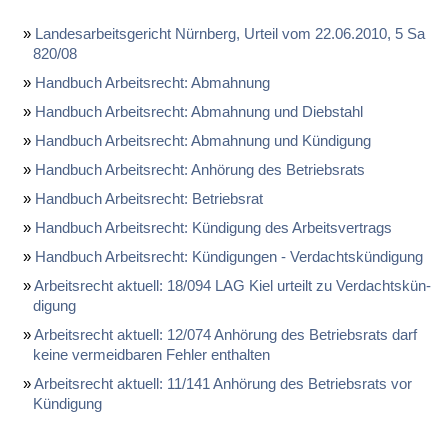
Lan­des­ar­beits­ge­richt Nürn­berg, Ur­teil vom 22.06.2010, 5 Sa
820/08
Hand­buch Ar­beits­recht: Ab­mah­nung
Hand­buch Ar­beits­recht: Ab­mah­nung und Dieb­stahl
Hand­buch Ar­beits­recht: Ab­mah­nung und Kün­di­gung
Hand­buch Ar­beits­recht: An­hö­rung des Be­triebs­rats
Hand­buch Ar­beits­recht: Be­triebs­rat
Hand­buch Ar­beits­recht: Kün­di­gung des Ar­beits­ver­trags
Hand­buch Ar­beits­recht: Kün­di­gun­gen - Ver­dachts­kün­di­gung
Ar­beits­recht ak­tu­ell: 18/094 LAG Kiel ur­teilt zu Ver­dachts­kün­
di­gung
Ar­beits­recht ak­tu­ell: 12/074 An­hö­rung des Be­triebs­rats darf
kei­ne ver­meid­ba­ren Feh­ler ent­hal­ten
Ar­beits­recht ak­tu­ell: 11/141 An­hö­rung des Be­triebs­rats vor
Kün­di­gung