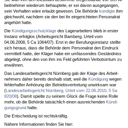
beit­neh­mer wie­der­um be­haup­te­te, er sei da­von aus­ge­gan­gen,
sein Ver­hal­ten wä­re er­laubt ge­we­sen. Die Be­hör­de
kün­dig­te
ihm
gleich­wohl, nach­dem sie den bei ihr ein­ge­rich­te­ten Per­so­nal­rat
an­ge­hört hat­te.
Die
Kün­di­gungs­schutz­kla­ge
des La­ger­ar­bei­ters blieb in ers­ter
In­stanz er­folg­los (Ar­beits­ge­richt Bam­berg, Ur­teil vom
04.06.2008, 5 Ca 1064/07). Erst in der Be­ru­fungs­in­stanz stell­te
sich her­aus, dass die Be­hör­de dem Per­so­nal­rat den Ein­druck
ver­mit­telt hat­te, der Klä­ger ha­be ein um­fas­sen­des Ge­ständ­niss
ab­ge­legt, oh­ne den von ihm ins Feld ge­führ­ten Ver­bots­irr­tum zu
er­wäh­nen.
Das Lan­des­ar­beits­ge­richt Nürn­berg gab der Kla­ge des Ar­beit­
neh­mers da­her be­reits des­halb statt, weil die
Kün­di­gung
we­gen
feh­ler­haf­ter An­hö­rung der Be­triebs­ver­tre­tung un­wirk­sam war
(
Lan­des­ar­beits­ge­richt Nürn­berg, Ur­teil vom 22.06.2010, 5 Sa
820/08
). Da­mit spiel­te zu sei­nem Glück die Fra­ge kei­ne Rol­le
mehr, ob die Be­hör­de tat­säch­lich ei­nen aus­rei­chen­den
Kün­di­
gungs­grund
hat­te.
Die Ent­schei­dung ist rechts­kräf­tig.
Nä­he­re In­for­ma­tio­nen fin­den Sie hier: