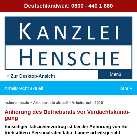
Deutschlandweit:
0800 - 440 1 880
Menü
» Zur Desktop-Ansicht
Arbeitsrecht aktuell
Jahr
m.hensche.de
>
Arbeitsrecht aktuell
>
Arbeitsrecht 2010
An­hö­rung des Be­triebs­rats vor Ver­dachts­kün­di­
gung
Ein­sei­ti­ger Tat­sa­chen­vor­trag ist bei der An­hö­rung von Be­
triebs­rä­ten / Per­so­nal­rä­ten ta­bu: Lan­des­ar­beits­ge­richt