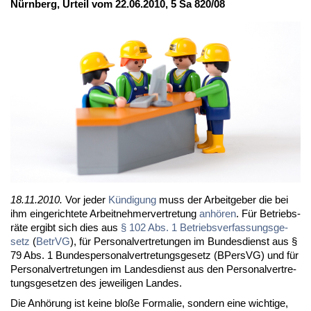
Nürn­berg, Ur­teil vom 22.06.2010, 5 Sa 820/08
18.11.2010.
Vor je­der
Kün­di­gung
muss der Ar­beit­ge­ber die bei
ihm ein­ge­rich­te­te Ar­beit­neh­mer­ver­tre­tung
an­hö­ren
. Für Be­triebs­
rä­te er­gibt sich dies aus
§ 102 Abs. 1 Be­triebs­ver­fas­sungs­ge­
setz
(
Be­trVG
), für Per­so­nal­ver­tre­tun­gen im Bun­des­dienst aus §
79 Abs. 1 Bun­des­per­so­nal­ver­tre­tungs­ge­setz (BPers­VG) und für
Per­so­nal­ver­tre­tun­gen im Lan­des­dienst aus den Per­so­nal­ver­tre­
tungs­ge­set­zen des je­wei­li­gen Lan­des.
Die An­hö­rung ist kei­ne blo­ße For­ma­lie, son­dern ei­ne wich­ti­ge,