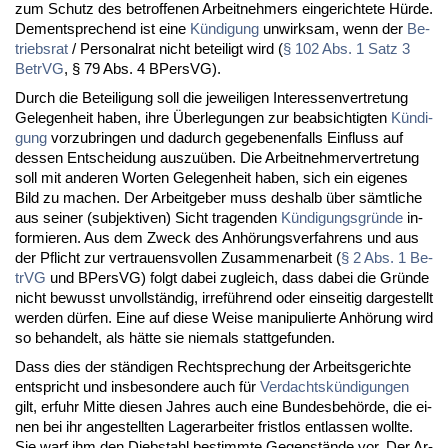
zum Schutz des be­trof­fe­nen Ar­beit­neh­mers ein­ge­rich­te­te Hür­de.
Dem­ent­spre­chend ist ei­ne
Kün­di­gung
un­wirk­sam, wenn der
Be­
triebs­rat
/ Per­so­nal­rat nicht be­tei­ligt wird (
§ 102 Abs. 1 Satz 3
Be­trVG
, § 79 Abs. 4 BPers­VG).
Durch die Be­tei­li­gung soll die je­wei­li­gen In­ter­es­sen­ver­tre­tung
Ge­le­gen­heit ha­ben, ih­re Über­le­gun­gen zur be­ab­sich­tig­ten
Kün­di­
gung
vor­zu­brin­gen und da­durch ge­ge­be­nen­falls Ein­fluss auf
des­sen Ent­schei­dung aus­zu­üben. Die Ar­beit­neh­mer­ver­tre­tung
soll mit an­de­ren Wor­ten Ge­le­gen­heit ha­ben, sich ein ei­ge­nes
Bild zu ma­chen. Der Ar­beit­ge­ber muss des­halb über sämt­li­che
aus sei­ner (sub­jek­ti­ven) Sicht tra­gen­den
Kün­di­gungs­grün­de
in­
for­mie­ren. Aus dem Zweck des An­hö­rungs­ver­fah­rens und aus
der Pflicht zur ver­trau­ens­vol­len Zu­sam­men­ar­beit (
§ 2 Abs. 1 Be­
trVG
und BPers­VG) folgt da­bei zu­gleich, dass da­bei die Grün­de
nicht be­wusst un­voll­stän­dig, ir­re­füh­rend oder ein­sei­tig dar­ge­stellt
wer­den dür­fen. Ei­ne auf die­se Wei­se ma­ni­pu­lier­te An­hö­rung wird
so be­han­delt, als hät­te sie nie­mals statt­ge­fun­den.
Dass dies der stän­di­gen Recht­spre­chung der Ar­beits­ge­rich­te
ent­spricht und ins­be­son­de­re auch für
Ver­dachts­kün­di­gun­gen
gilt, er­fuhr Mit­te die­sen Jah­res auch ei­ne Bun­des­be­hör­de, die ei­
nen bei ihr an­ge­stell­ten La­ger­ar­bei­ter frist­los ent­las­sen woll­te.
Sie warf ihm den Dieb­stahl be­stimm­te Ge­gen­stän­de vor. Der Ar­