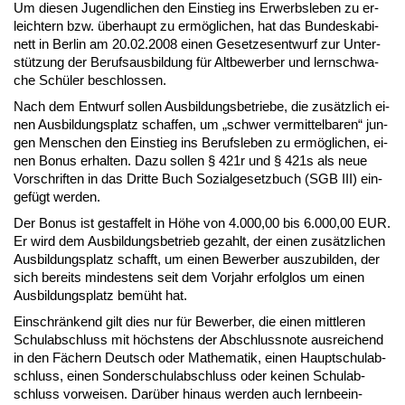
Um die­sen Ju­gend­li­chen den Ein­stieg ins Er­werbs­le­ben zu er­
leich­tern bzw. über­haupt zu er­mög­li­chen, hat das Bun­des­ka­bi­
nett in Ber­lin am 20.02.2008 ei­nen Ge­set­zes­ent­wurf zur Un­ter­
stüt­zung der Be­rufs­aus­bil­dung für Alt­be­wer­ber und lern­schwa­
che Schü­ler be­schlos­sen.
Nach dem Ent­wurf sol­len Aus­bil­dungs­be­trie­be, die zu­sätz­lich ei­
nen Aus­bil­dungs­platz schaf­fen, um „schwer ver­mit­tel­ba­ren“ jun­
gen Men­schen den Ein­stieg ins Be­rufs­le­ben zu er­mög­li­chen, ei­
nen Bo­nus er­hal­ten. Da­zu sol­len § 421r und § 421s als neue
Vor­schrif­ten in das Drit­te Buch So­zi­al­ge­setz­buch (SGB III) ein­
ge­fügt wer­den.
Der Bo­nus ist ge­staf­felt in Hö­he von 4.000,00 bis 6.000,00 EUR.
Er wird dem Aus­bil­dungs­be­trieb ge­zahlt, der ei­nen zu­sätz­li­chen
Aus­bil­dungs­platz schafft, um ei­nen Be­wer­ber aus­zu­bil­den, der
sich be­reits min­des­tens seit dem Vor­jahr er­folg­los um ei­nen
Aus­bil­dungs­platz be­müht hat.
Ein­schrän­kend gilt dies nur für Be­wer­ber, die ei­nen mitt­le­ren
Schul­ab­schluss mit höchs­tens der Ab­schluss­no­te aus­rei­chend
in den Fä­chern Deutsch oder Ma­the­ma­tik, ei­nen Haupt­schul­ab­
schluss, ei­nen Son­der­schul­ab­schluss oder kei­nen Schul­ab­
schluss vor­wei­sen. Dar­über hin­aus wer­den auch lern­be­ein­