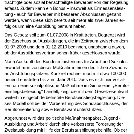
träch­tig­te oder so­zi­al be­nach­tei­lig­te Be­wer­ber von der Re­ge­lung
er­fasst. Zu­dem kann ein Bo­nus – in­so­weit als Er­mes­sens­leis­
tung - auch für Be­wer­ber mit bes­se­ren Ab­schlüs­sen ge­zahlt
wer­den, wenn die­se sich be­reits seit mehr als zwei Jah­ren er­
folg­los um ei­ne Aus­bil­dung be­müht ha­ben.
Das Ge­setz soll zum 01.07.2008 in Kraft tre­ten. Be­grenzt wird
der Zu­schuss auf Aus­bil­dun­gen, die im Zeit­raum zwi­schen dem
01.07.2008 und dem 31.12.2010 be­gin­nen, un­ab­hän­gig da­von,
ob der Aus­bil­dungs­ver­trag schon frü­her ge­schlos­sen wur­de.
Nach Aus­kunft des Bun­des­mi­nis­te­ri­ums für Ar­beit und So­zia­les
er­war­tet man von die­ser Maß­nah­me ei­nen deut­li­chen Zu­wachs
an Aus­bil­dungs­plät­zen. Kon­kret rech­net man mit et­wa 100.000
neu­en Lehr­stel­len bis zum Jahr 2010.Dass es sich hier vor al­
lem um ei­ne so­zi­al­po­li­ti­sche Maß­nah­me im Sin­ne ei­ner „Be­rufs­
ein­stiegs­be­treu­ung“ han­delt, zeigt die mit dem Ge­set­zes­ent­wurf
wei­ter­hin ein­ge­führ­te be­fris­te­te Be­rufs­ein­stiegs­be­glei­tung. Die­
ses Mo­dell soll bei der Vor­be­rei­tung des Schul­ab­schlus­ses, der
Be­rufs­ori­en­tie­rung so­wie Be­rufs­wahl un­ter­stüt­zen.
Ab­ge­run­det wird das po­li­ti­sche Maß­nah­men­pa­ket „Ju­gend -
Aus­bil­dung und Ar­beit“ durch ei­ne ver­bes­ser­te För­de­rung der
Zwei­t­aus­bil­dung mit Hil­fe der Be­rufs­aus­bil­dungs­bei­hil­fe. Ob der