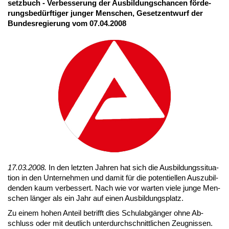
setz­buch - Ver­bes­se­rung der Aus­bil­dungs­chan­cen för­de­
rungs­be­dürf­ti­ger jun­ger Men­schen, Ge­setz­ent­wurf der
Bun­des­re­gie­rung vom 07.04.2008
17.03.2008.
In den letz­ten Jah­ren hat sich die Aus­bil­dungs­si­tua­
ti­on in den Un­ter­neh­men und da­mit für die po­ten­ti­el­len Aus­zu­bil­
den­den kaum ver­bes­sert. Nach wie vor war­ten vie­le jun­ge Men­
schen län­ger als ein Jahr auf ei­nen Aus­bil­dungs­platz.
Zu ei­nem ho­hen An­teil be­trifft dies Schul­ab­gän­ger oh­ne Ab­
schluss oder mit deut­lich un­ter­durch­schnitt­li­chen Zeug­nis­sen.