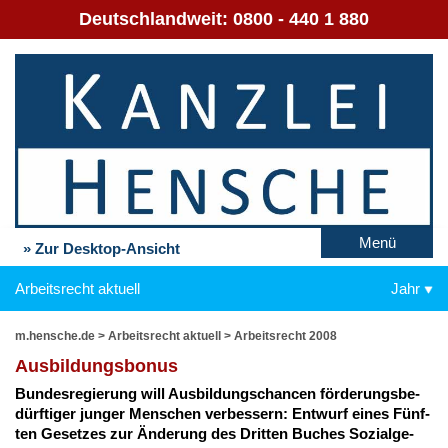
Deutschlandweit:
0800 - 440 1 880
Menü
» Zur Desktop-Ansicht
Arbeitsrecht aktuell
Jahr
m.hensche.de
>
Arbeitsrecht aktuell
>
Arbeitsrecht 2008
Aus­bil­dungs­bo­nus
Bun­des­re­gie­rung will Aus­bil­dungs­chan­cen för­de­rungs­be­
dürf­ti­ger jun­ger Men­schen ver­bes­sern: Ent­wurf ei­nes Fünf­
ten Ge­set­zes zur Än­de­rung des Drit­ten Bu­ches So­zi­al­ge­