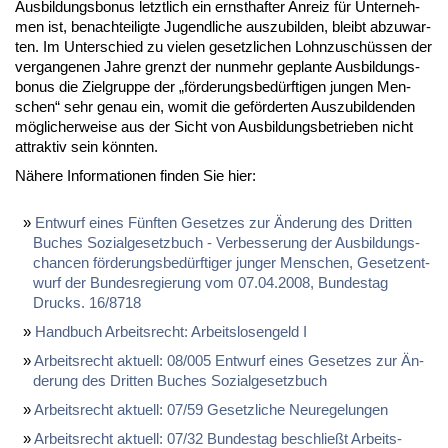
Aus­bil­dungs­bo­nus letzt­lich ein ernst­haf­ter An­reiz für Un­ter­neh­
men ist, be­nach­tei­lig­te Ju­gend­li­che aus­zu­bil­den, bleibt ab­zu­war­
ten. Im Un­ter­schied zu vie­len ge­setz­li­chen Lohn­zu­schüs­sen der
ver­gan­ge­nen Jah­re grenzt der nun­mehr ge­plan­te Aus­bil­dungs­
bo­nus die Ziel­grup­pe der „för­de­rungs­be­dürf­ti­gen jun­gen Men­
schen“ sehr ge­nau ein, wo­mit die ge­för­der­ten Aus­zu­bil­den­den
mög­li­cher­wei­se aus der Sicht von Aus­bil­dungs­be­trie­ben nicht
at­trak­tiv sein könn­ten.
Nä­he­re In­for­ma­tio­nen fin­den Sie hier:
Ent­wurf ei­nes Fünf­ten Ge­set­zes zur Än­de­rung des Drit­ten
Bu­ches So­zi­al­ge­setz­buch - Ver­bes­se­rung der Aus­bil­dungs­
chan­cen för­de­rungs­be­dürf­ti­ger jun­ger Men­schen, Ge­setz­ent­
wurf der Bun­des­re­gie­rung vom 07.04.2008, Bun­des­tag
Drucks. 16/8718
Hand­buch Ar­beits­recht: Ar­beits­lo­sen­geld I
Ar­beits­recht ak­tu­ell: 08/005 Ent­wurf ei­nes Ge­set­zes zur Än­
de­rung des Drit­ten Bu­ches So­zi­al­ge­setz­buch
Ar­beits­recht ak­tu­ell: 07/59 Ge­setz­li­che Neu­re­ge­lun­gen
Ar­beits­recht ak­tu­ell: 07/32 Bun­des­tag be­schließt Ar­beits­