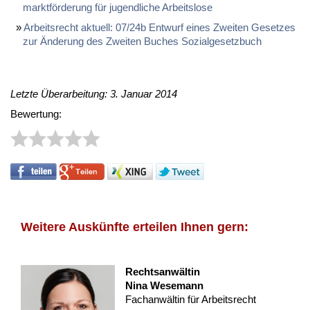
markt­för­de­rung für ju­gend­li­che Ar­beits­lo­se
Ar­beits­recht ak­tu­ell: 07/24b Ent­wurf ei­nes Zwei­ten Ge­set­zes
zur Än­de­rung des Zwei­ten Bu­ches So­zi­al­ge­setz­buch
Letzte Überarbeitung: 3. Januar 2014
Bewertung:
Weitere Auskünfte erteilen Ihnen gern:
Rechtsanwältin
Nina Wesemann
Fachanwältin für Arbeitsrecht